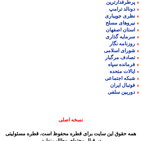
رطرفدارترین
ونالد ترامپ
ظری جویباری
یروهای مسلح
ستان اصفهان
رمایه گذاری
وزنامه نگار
ورای اسلامی
صادف مرگبار
رمانده سپاه
یالات متحده
بکه اجتماعی
وتبال ایران
وربین سلفی
نسخه اصلی
مه حقوق این سایت برای قطره محفوظ است. قطره مسئولیتی
در قبال محتوای مطالب ندارد.