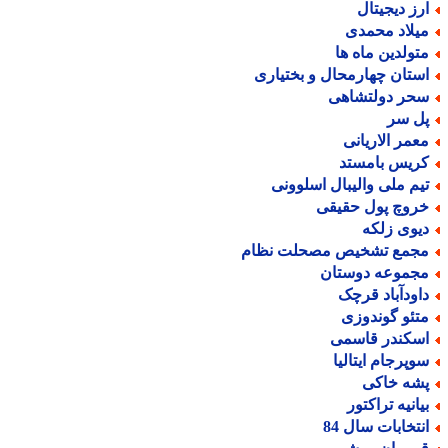
رز دیجیتال
یلاد محمدی
تولدین ماه ها
ستان چهارمحال و بختیاری
حر دولتشاهی
ل سر
عمر الاریانی
ریس بامستد
یم ملی والیبال اسلوونی
روچ پول حقیقی
یوی زلکه
جمع تشخیص مصحلت نظام
جموعه دوستان
اودآباد قرچک
تئو گوندوزی
سکندر قاسمی
وپرجام ایتالیا
شه خاکی
یانیه تراکتور
نتخابات سال 84