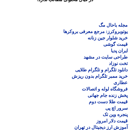
ه باحال مگ
وبروکرز: مرجع معرفی بروکرها
د شلوار جین زنانه
مت گوشی
ان پدیا
احی سایت در مشهد
 نوزاد
لود تلگرام و تلگرام طلایی
د ممبر تلگرام بدون ریزش
اری
شگاه لوله و اتصالات
 زنده جام جهانی
مت طلا دست دوم
ر اچ پی
ره وین تک
ت دلار امروز
زش ارز دیجیتال در تهران