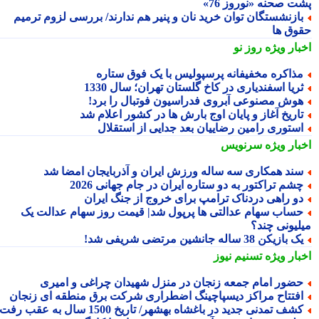
ت صحنه «نوروز 76»
ازنشستگان توان خرید نان و پنیر هم ندارند/ بررسی لزوم ترمیم
وق ها
بار ویژه
روز نو
ذاکره مخفیفانه پرسپولیس با یک فوق ستاره
ریا اسفندیاری در کاخ گلستان تهران؛ سال 1330
وش مصنوعی آبروی فدراسیون فوتبال را برد!
اریخ آغاز و پایان اوج بارش ها در کشور اعلام شد
ستوری رامین رضاییان بعد جدایی از استقلال
بار ویژه
سرنویس
ند همکاری سه ساله ورزش ایران و آذربایجان امضا شد
شم تراکتور به دو ستاره ایران در جام جهانی 2026
و راهی دردناک ترامپ برای خروج از جنگ ایران
ساب سهام عدالتی ها پرپول شد| قیمت روز سهام عدالت یک
لیونی چند؟
 بازیکن 38 ساله جانشین مرتضی شریفی شد!
بار ویژه
تسنیم نیوز
ضور امام جمعه زنجان در منزل شهیدان چراغی و امیری
فتتاح مراکز دیسپاچینگ اضطراری شرکت برق منطقه ای زنجان
شف تمدنی جدید در باغشاه بهشهر/ تاریخ 1500 سال به عقب رفت