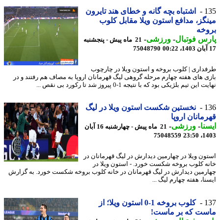
1
اشتباه بچه گانه و خطای هند تایرون
گز، مدافع استون ویلا مقابل کلوب
وخه
س فوتبال
-
ورزشی
-
21 ماه پیش - پنجشنبه
75048790
داری | کلوب بروخه و استون ویلا در چارچوب
ی های هفته چهارم مرحله گروهی لیگ قهرمانان اروپا به مصاف هم رفتند و در
این تیم بلژیکی بود که با نتیجه 1-0 پیروز شد تا رکورد بی نقص ...
1
نخستین شکست استون ویلا در لیگ
مانان اروپا
نا
-
ورزشی
-
21 ماه پیش - چهارشنبه 16 آبان
75048559
1403
ون ویلا در چهارمین دیدارش در لیگ قهرمانان در
ه کلوب بروخه شکست خورد. - استون ویلا در
رمین دیدارش در لیگ قهرمانان در خانه کلوب بروخه شکست خورد. به گزارش
ا، هفته چهارم لیگ ...
1
کلوب بروخه 1-0 استون ویلا؛ از
ست که بر ماست!