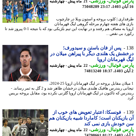
س فوتبال
-
ورزشی
-
21 ماه پیش - چهارشنبه
75048289
داری | کلوب بروخه و استون ویلا در چارچوب
ی های هفته چهارم مرحله گروهی لیگ قهرمانان
اروپا به مصاف هم رفتند و در نهایت این تیم بلژیکی بود که با نتیجه 1-0 پیروز شد تا
رد بی نقص ...
1
پس از فان باستن و سیدورف؛
شش یک هلندی دیگر با پیراهن میلان در
 قهرمانان اروپا
س فوتبال
-
ورزشی
-
22 ماه پیش - چهارشنبه
74813240
1 میلان مقابل بروخه در لیگ قهرمانان اروپا 25-2024،
تیجانی ریندرس هافبک هلندی میلان درخشان ظاهر شد و 2 گل به ثمر رساند. -
درس که تاکنون در لیگ قهرمانان اروپا گلزنی نکرده بود، مقابل بروخه بریس
.
1
فونسکا: اعتبار تعویض های خوب از
بازیکنان است؛ کاماردا شبیه بازیکنان هم
 خودش بازی نمی کند
س فوتبال
-
ورزشی
-
22 ماه پیش - چهارشنبه
74798661