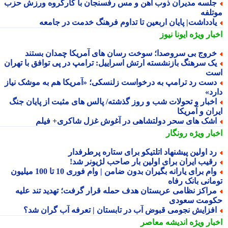
لسه مدیران ذوب آهن و مس رفسنجان با کارگروه ورزش حزب
تلفه
ادداشت| پایان اربعین تا تداوم فرهنگ خدمت در جامعه
بار ویژه
ایونا نیوز
روج بی سروصدا؛ سوخت رسان های آمریکا چمدان بستند
ک سرهنگ بازنشسته ارتش اسراییل: ترامپ در پی توافق با تهران
ت
ست رد ترامپ به درخواست زلنسکی؛ «آمریکا هم به موشک نیاز
رد»
خبار و تحولات شب و روز گذشته/ پالس های مثبت از پایان جنگ
ان و آمریکا
شک های سحر دولتشاهی در آغوش غزل شاکری+ فیلم
بار ویژه
رونگار
د اولین پیشنهاد اتلتیکو برای ستاره پرطرفدار
قیب ایران برای اولین بار صاحب لژیونر شد!
وام برای یارانه بگیران بدون ضامن | وام فوری 10 تا 100 میلیون
مانی بانک رفاه
راکز نظامی عربستان هدف حمله قرار گرفت؛ تهدید تند علیه
ومت سعودی
فزایش نجومی قبوض آب در تابستان | تعرفه آب گران شد؟
بار ویژه
اندیشه معاصر