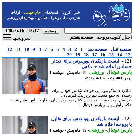
-
-
-
-
خبر
کرونا
استخدام
جام جهانی
اوقات
-
-
-
شرعی
آب و هوا
تماس
ویدئوهای ورزشی
13:17 | 1405/5/16
ار کلوب بروخه - صفحه هفتم
سرویسها
حه قبل
صفحه بعد
1
2
3
4
5
6
7
8
9
10
11
12
20
19
18
17
16
15
14
1
لیست بازیکنان یوونتوس برای دیدار
اس اعلام شد + عکس
س فوتبال
-
ورزشی
-
19 ماه پیش - دوشنبه 1
، 18:22
76317363
ردان تیاگو موتا می خواهند شانس خود را برای
دن به جمع هشت تیم برتر لیگ قهرمانان،
ایش دهند. نوشته لیست بازیکنان یوونتوس برای دیدار حساس اعلام شد +
 اولین بار در پارس فوتبال ...
1
لیست بازیکنان یوونتوس برای تقابل
بروخه اعلام شد
س فوتبال
-
ورزشی
-
19 ماه پیش - دوشنبه 1