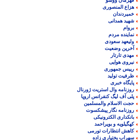
هرمان ووشو
زاع المنصوری
میردندان
هید همدانی
روام
ماینده مردم
لیعهد سعودی
خرین وضعیت
هدی تارتار
یروی هوایی
ییس جمهوری
رفیت تولید
ایگاه خبری
وزنامه وال استریت ژورنال
لی آف لیگ کنفرانس اروپا
جت الاسلام والمسلمین
وزنامه نگار پیشکسوت
انکداری الکترونیکی
هگیلویه و بویراحمد
اهش انتظارات تورمی
هراب بختیاری زاده