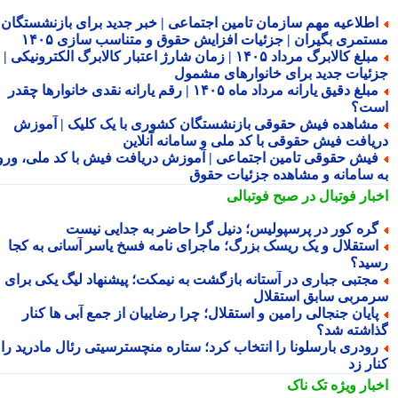
طلاعیه مهم سازمان تامین اجتماعی | خبر جدید برای بازنشستگان و
تمری بگیران | جزئیات افزایش حقوق و متناسب سازی ۱۴۰۵
مبلغ کالابرگ مرداد ۱۴۰۵ | زمان شارژ اعتبار کالابرگ الکترونیکی |
ئیات جدید برای خانوارهای مشمول
مبلغ دقیق یارانه مرداد ماه ۱۴۰۵ | رقم یارانه نقدی خانوارها چقدر
ت؟
شاهده فیش حقوقی بازنشستگان کشوری با یک کلیک | آموزش
یافت فیش حقوقی با کد ملی و سامانه آنلاین
یش حقوقی تامین اجتماعی | آموزش دریافت فیش با کد ملی، ورود
 سامانه و مشاهده جزئیات حقوق
بار فوتبال در صبح فوتبالی
ره کور در پرسپولیس؛ دنیل گرا حاضر به جدایی نیست
ستقلال و یک ریسک بزرگ؛ ماجرای نامه فسخ یاسر آسانی به کجا
ید؟
جتبی جباری در آستانه بازگشت به نیمکت؛ پیشنهاد لیگ یکی برای
مربی سابق استقلال
ایان جنجالی رامین و استقلال؛ چرا رضاییان از جمع آبی ها کنار
اشته شد؟
ودری بارسلونا را انتخاب کرد؛ ستاره منچسترسیتی رئال مادرید را
ر زد
بار ویژه
تک ناک