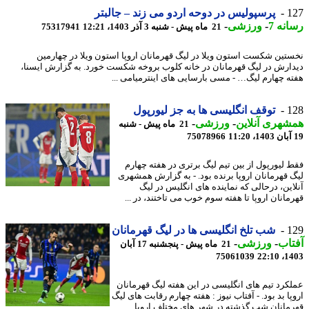
1
پرسپولیس در دوحه اردو می زند – جالبتر
نه 7
-
ورزشی
-
21 ماه پیش - شنبه 3 آذر 1403، 12:21
75317941
تین شکست استون ویلا در لیگ قهرمانان اروپا استون ویلا در چهارمین
ارش در لیگ قهرمانان در خانه کلوب بروخه شکست خورد. به گزارش ایسنا،
ه چهارم لیگ… - مسی بارسایی های اینترمیامی ...
1
توقف انگلیسی ها به جز لیورپول
هری آنلاین
-
ورزشی
-
21 ماه پیش - شنبه
75078966
 لیورپول از بین تیم لیگ برتری در هفته چهارم
 قهرمانان اروپا برنده بود. - به گزارش همشهری
این، درحالی که نماینده های انگلیس در لیگ
مانان اروپا تا هفته سوم خوب می تاختند، در ...
1
شب تلخ انگلیسی ها در لیگ قهرمانان
اب
-
ورزشی
-
21 ماه پیش - پنجشنبه 17 آبان
75061039
1403
کرد تیم های انگلیسی در این هفته لیگ قهرمانان
ا بد بود. - آفتاب نیوز : هفته چهارم رقابت های لیگ
مانان شب گذشته در شهر های مختلف اروپا