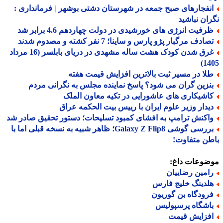
نفجارهای صبح جمعه در شهرستان دشتی بوشهر | فرمانداری :
ان نباشید
رفیت انرژی های خورشیدی در دولت چهاردهم 4.6 برابر شد
ادف مرگبار پژو پارس و ساینا؛ 7 نفر کشته و مصدوم شدند
غرق شدن کودک هشت ساله مشهدی در دریای بابلسر (16 مرداد
14
لا در مسیر ثبت بالاترین افزایش قیمت هفته
نزین گران می شود؟ پاسخ نماینده مجلس به نگرانی مردم
اشیکاری های عاشورایی در تکیه معاون الملک
یدار وزیر علوم ایران با رییس بیت الحکمه عراق
اکنش ترامپ به افشای کمبود تسلیحات؛ دستور تحقیق صادر شد
بررسی گوشی Galaxy Z Flip8؛ ظاهر شبیه به نسخه قبلی اما با
ن متفاوت!
ضوعات داغ:
امین رضاییان
لدینگ خلیج فارس
رودگاه بن گوریون
اشگاه پرسپولیس
فزایش قیمت