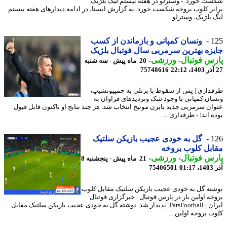
ت خورد. - وسترلو در هفته بیستم لیگ بلژیک
بر کلوب بروخه شکست خورد. به گزارش ایسنا، در ادامه دیدارهای هفته بیستم
 بلژیک، وسترلو ...
1
ونسان کمپانی و بازماندن از کسب
زه بهترین سرمربی سال فوتبال بلژیک
س فوتبال
-
ورزشی
-
20 ماه پیش - سه شنبه
75748616
داری | پس از سقوط با برنلی به چمپیونشیپ،
ان کمپانی با وجود شک وتردیدهای فراوان به
ان سرمربی جدید بایرن مونیخ انتخاب شد. هر چند نتایج او تاکنون قابل قبول
 اند؛ - طرفداری ...
1
گل به خودی عجیب بازیکن سلتیک
بل کلوب بروخه
س فوتبال
-
ورزشی
-
21 ماه پیش - پنجشنبه 8
01
75406501
ته گل به خودی عجیب بازیکن سلتیک مقابل کلوب
خه اولین بار در پارس فوتبال | خبرگزاری فوتبال
ایران | ParsFootball. پدیدار شد. نوشته گل به خودی عجیب بازیکن سلتیک مقابل
ب بروخه اولین ...