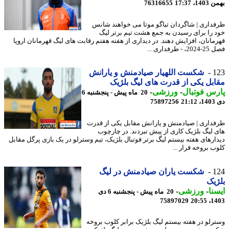
، 17:37
76316655
داری | شاگردان تیاگو موتا می خواهند شانس
 را برای رسیدن به جمع هشت تیم برتر لیگ
مانان، افزایش دهند. در دیداری از هفته هفتم رقابت های لیگ قهرمانان اروپا
 طرفداری ...
1
شکست اللهیار صیادمنش و یارانش
بل یکی از قدرت های لیگ بلژیک
س فوتبال
-
ورزشی
-
20 ماه پیش - پنجشنبه 6
21
75897256
داری | صیادمنش و یارانش مقابل یکی از قدرت
 لیگ بلژیک کاری از پیش نبردند. در چارچوب
ارهای هفته بیستم لیگ برتر فوتبال بلژیک، تیم وسترلو در یک بازی پرگل مقابل
ب بروخه قرار ...
1
شکست یاران صیادمنش در لیگ
یک
نا
-
ورزشی
-
20 ماه پیش - پنجشنبه 6 دی
75897029
1403
رلو در هفته بیستم لیگ بلژیک برابر کلوب بروخه