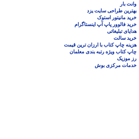
ت بار
رین طراحی سایت یزد
د مانیتور استوک
د فالوور پاپ آپ اینستاگرام
یای تبلیغاتی
ید سالت
نه چاپ کتاب با ارزان ترین قیمت
 کتاب ویژه رتبه بندی معلمان
موزیک
مات مرکزی بوش