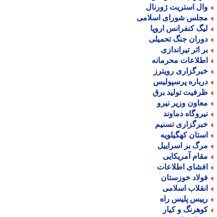
ال استریت ژورنال
جلس شورای اسلامی
یگ کنفرانس اروپا
وران جنگ تحمیلی
ر اثر تیراندازی
طلاعات محرمانه
برگزاری رویترز
رباره پرسپولیس
رفیت تولید برق
عاون وزیر نیرو
یروگاه دماوند
برگزاری تسنیم
ستان کهگیلویه
رگ بر اسراییل
قام آمریکایی
فشای اطلاعات
ولاد خوزستان
نقلاب اسلامی
ییس پلیس راه
وهرنگ و کیار