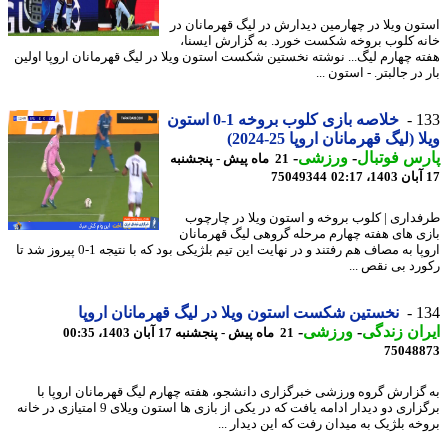
ون ویلا در چهارمین دیدارش در لیگ قهرمانان در
ه کلوب بروخه شکست خورد. به گزارش ایسنا،
ه چهارم لیگ... نوشته نخستین شکست استون ویلا در لیگ قهرمانان اروپا اولین
در جالبتر. - استون ...
1
خلاصه بازی کلوب بروخه 1-0 استون
 (لیگ قهرمانان اروپا 25-2024)
س فوتبال
-
ورزشی
-
21 ماه پیش - پنجشنبه
75049344
داری | کلوب بروخه و استون ویلا در چارچوب
ی های هفته چهارم مرحله گروهی لیگ قهرمانان
اروپا به مصاف هم رفتند و در نهایت این تیم بلژیکی بود که با نتیجه 1-0 پیروز شد تا
رد بی نقص ...
1
نخستین شکست استون ویلا در لیگ قهرمانان اروپا
ان زندگی
-
ورزشی
-
21 ماه پیش - پنجشنبه 17 آبان 1403، 00:35
75048
گزارش گروه ورزشی خبرگزاری دانشجو، هفته چهارم لیگ قهرمانان اروپا با
برگزاری دو دیدار ادامه یافت که در یکی از بازی ها استون ویلای 9 امتیازی در خانه
خه بلژیک به میدان رفت که این دیدار ...