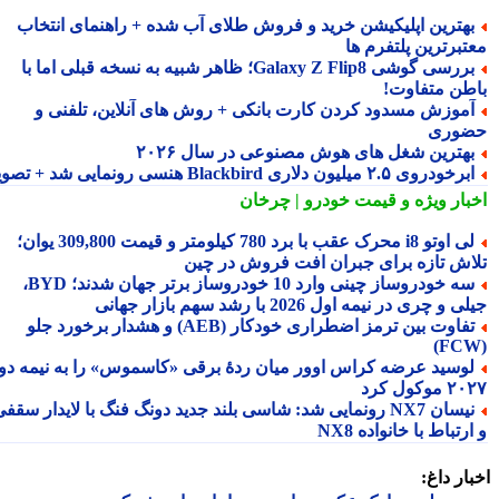
هترین اپلیکیشن خرید و فروش طلای آب شده + راهنمای انتخاب
تبرترین پلتفرم ها
بررسی گوشی Galaxy Z Flip8؛ ظاهر شبیه به نسخه قبلی اما با
طن متفاوت!
موزش مسدود کردن کارت بانکی + روش های آنلاین، تلفنی و
وری
هترین شغل های هوش مصنوعی در سال ۲۰۲۶
رخودروی ۲.۵ میلیون دلاری Blackbird هنسی رونمایی شد + تصویر
بار ویژه
و قیمت خودرو | چرخان
لی اوتو i8 محرک عقب با برد 780 کیلومتر و قیمت 309,800 یوان؛
اش تازه برای جبران افت فروش در چین
سه خودروساز چینی وارد 10 خودروساز برتر جهان شدند؛ BYD،
 و چری در نیمه اول 2026 با رشد سهم بازار جهانی
تفاوت بین ترمز اضطراری خودکار (AEB) و هشدار برخورد جلو
وسید عرضه کراس اوور میان ردهٔ برقی «کاسموس» را به نیمه دوم
وکول کرد
نیسان NX7 رونمایی شد: شاسی بلند جدید دونگ فنگ با لایدار سقفی
رتباط با خانواده NX8
ار داغ: