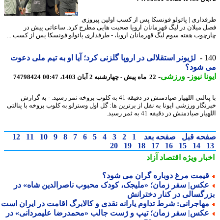
داری | پائولو فونسکا پس از کسب اولین پیروزی
 میلان در لیگ قهرمانان اروپا صحبت هایی مطرح کرد. ساعاتی پیش در
چوب هقته سوم لیگ قهرمانان اروپا، - طرفداری پائولو فونسکا پس از کسب ...
1
لژیونر استقلالی در اروپا گلزنی کرد؛ آیا او به تیم ملی دعوت
 شود؟
نا نیوز
-
ورزشی
-
22 ماه پیش - چهارشنبه 2 آبان 1403، 00:47
74798424
با پنالتی اللهیار صیادمنش در دقیقه 41 به کلوب بروخه ثمر رسید. - به گزارش
نگار ورزشی ایونا به نقل از برترین ها: گل اول وسترلو به کلوب بروخه با پنالتی
ار صیادمنش در دقیقه 41 به ثمر رسید.
حه قبل
صفحه بعد
1
2
3
4
5
6
7
8
9
10
11
12
20
19
18
17
16
15
14
بار ویژه
اقتصاد آزاد
یمت مرغ دوباره گران می شود؟
کس| سفر زمان؛ «ملیجک، کودک محبوب ناصرالدین شاه» در
رگسالی در کنار دخترانش
هاجرانی: شرط تداوم یارانه نقدی و کالابرگ اقامت در ایران است
کس| سفر زمان؛ تیپ و ژست جالب «محمدرضا علیمردانی» در