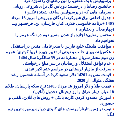
رسپولیس با یک عکس، رامین رضاییان را سوژه کرد
انشین رضاییان درخشید؛ دو پاس گل برای شروعی رویایی
رمایه هایی که در پرسپولیس ساخته شدند (عکس)
جدول قطعی برق شهرکرد، لردگان و بروجن امروز 16 مرداد
1405 +برنامه خاموشی فلارد، کیار، فارسان، بن، فرخشهر و...
ارمحال و بختیاری )
حسن رضایی: اجازه باز شدن مسیر دوم در تنگه هرمز را
اهیم داد
وافقت هلدینگ خلیج فارس با مدیرعاملی متدین در استقلال
کس| تصویری جالب و دیدنی از تغییر چهره فریبا کوثری؛ عمره
وم مختار سریال مختارنامه در 59 سالگی؛ سال 1404
دم توافق استقلال و رضاییان بر سر مبلغ درخواستی
رقت از مازیار لرستانی در مراسم ختم اکبر عبدی
قیمت مس به 14201 دلار صعود کرد؛ در آستانه ششمین رشد
گی متوالی از 2020
قیمت طلا و دلار امروز 16 مرداد 1405؛ نرخ سکه پارسیان، طلای
موزش مسدود کردن کارت بانکی + روش های آنلاین، تلفنی و
وری
وپ در زمین تارتار/ پرسش های کلیدی درباره پرمهره ترین تیم
!