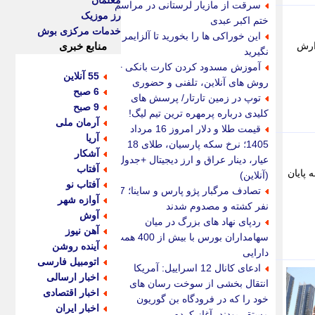
معلمان
سرقت از مازیار لرستانی در مراسم
رز موزیک
ختم اکبر عبدی
خدمات مرکزی بوش
این خوراکی ها را بخورید تا آلزایمر
زارش
منابع خبری
نگیرید
آموزش مسدود کردن کارت بانکی +
55 آنلاین
روش های آنلاین، تلفنی و حضوری
6 صبح
توپ در زمین تارتار/ پرسش های
9 صبح
کلیدی درباره پرمهره ترین تیم لیگ!
آرمان ملی
قیمت طلا و دلار امروز 16 مرداد
آریا
1405؛ نرخ سکه پارسیان، طلای 18
آشکار
عیار، دینار عراق و ارز دیجیتال +جدول
آفتاب
 پایان
(آنلاین)
آفتاب نو
تصادف مرگبار پژو پارس و ساینا؛ 7
آوازه شهر
نفر کشته و مصدوم شدند
آوش
ردپای نهاد های بزرگ در میان
آهن نیوز
سهامداران بورس با بیش از 400 همت
آینده روشن
دارایی
اتومبیل فارسی
ادعای کانال 12 اسراییل: آمریکا
اخبار ارسالی
انتقال بخشی از سوخت رسان های
اخبار اقتصادی
خود را که در فرودگاه بن گوریون
اخبار ایران
مستقر بودند، آغاز کرده