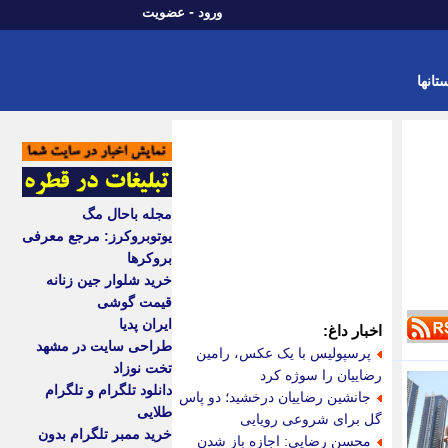
-
ورود
عضویت
تانها
مجله باحال مگ
یوتوبروکرز: مرجع معرفی
بروکرها
خرید شلوار جین زنانه
قیمت گوشی
ایران پدیا
اخبار داغ:
طراحی سایت در مشهد
پرسپولیس با یک عکس، رامین
تخت نوزاد
رضاییان را سوژه کرد
دانلود تلگرام و تلگرام
جانشین رضاییان درخشید؛ دو پاس
طلایی
گل برای شروعی رویایی
خرید ممبر تلگرام بدون
محسن رضایی: اجازه باز شدن