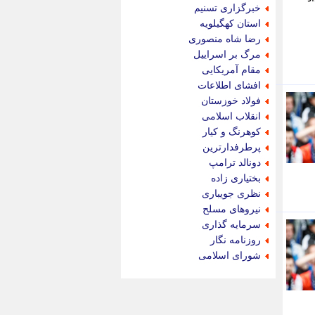
جام جم
خبرگزاری تسنیم
جدید پرس
استان کهگیلویه
جماران
رضا شاه منصوری
جوان ایرانی
مرگ بر اسراییل
جهان مانا
مقام آمریکایی
جهان نگر
افشای اطلاعات
جهان نیوز
فولاد خوزستان
چطور
انقلاب اسلامی
چمپیونات
کوهرنگ و کیار
چمدون
پرطرفدارترین
چه خبر
دونالد ترامپ
حادثه 24
بختیاری زاده
حرف تو
نظری جویباری
حوادث پلاس
نیروهای مسلح
حوزه نیوز
سرمایه گذاری
خبر آنلاین
روزنامه نگار
خبر جنوب
شورای اسلامی
خبر سیاسی
خبر گردون
خبر ورزشی
خبرجو