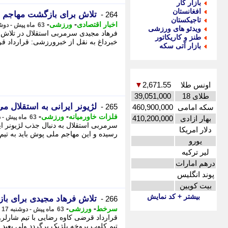
بازار کار
افغانستان
تلاش برای بازگشت مهاجم تی
264 -
تاجیکستان
-
-
اخبار اقتصادی
ورزشی
63 ماه پیش - دوشنبه 17 خرداد 1400، 13:35
ویدئو های ورزشی
فرهاد مجیدی سرمربی استقلال در تلاش اس
طنز و کاریکاتور
خبرداغ به نقل از خبرورزشی: قرارداد قرض
بازار آتی سکه
اونس طلا
2,671.55
▼
طلای 18
39,051,000
لژیونر ایرانی به استقلال می
265 -
سکه امامی
460,900,000
-
-
فلزات خاورمیانه
ورزشی
63 ماه پیش - دوشنبه 17 خرداد 1400، 08:45
بهار ازادی
410,200,000
سرمربی استقلال به دنبال جذب لژیونر ای
دلار امریکا
رسیده و این مهاجم ملی پوش باید به تیم
یورو
لیر ترکیه
درهم امارات
پوند انگلیس
بیت کویین
بیشتر + کد نمایش
تلاش فرهاد مجیدی برای با
266 -
-
-
سرخط
ورزشی
63 ماه پیش - دوشنبه 17 خرداد 1400، 08:05
قرارداد قرضی کاوه رضایی با تیم شارلروا
تیم کلوب بروخه بلژیک برگردد ولی بعید اس