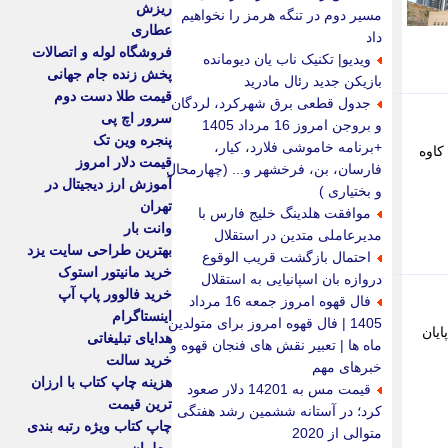
ریزش
مسیر دوم در تنگه هرمز را نخواهیم
عطاری
داد
فروشگاه لوله و اتصالات
ویدیو| تکنیک ناب یان دیومانده
پخش زنده جام جهانی
بازیکن جدید رئال مادرید
قیمت طلا دست دوم
جدول قطعی برق شهرکرد، لردگان
سرور اچ پی
و بروجن امروز 16 مرداد 1405
پنجره وین تک
+برنامه خاموشی فلارد، کیار،
کاوه
قیمت دلار امروز
فارسان، بن، فرخشهر و... (چهارمحال
آموزش ارز دیجیتال در
و بختیاری )
تهران
موافقت هلدینگ خلیج فارس با
وانت بار
مدیرعاملی متدین در استقلال
بهترین طراحی سایت یزد
احتمال بازگشت قریب الوقوع
خرید مانیتور استوک
دروازه بان اسپانیایی به استقلال
خرید فالوور پاپ آپ
فال قهوه امروز جمعه 16 مرداد
اینستاگرام
1405 | فال قهوه امروز برای متولدین
ایان
هدایای تبلیغاتی
ماه ها | تعبیر نقش های فنجان قهوه و
خرید سالت
خبرهای مهم
هزینه چاپ کتاب با ارزان
قیمت مس به 14201 دلار صعود
ترین قیمت
کرد؛ در آستانه ششمین رشد هفتگی
چاپ کتاب ویژه رتبه بندی
متوالی از 2020