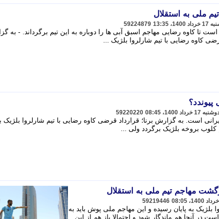
م ملی به استقلال
59224879
ت تا کاوه رضایی مهاجم اسبق آبی ها را دوباره به این تیم برگرداند. - به گ
ی کاوه رضایی با تیم شارلروا بلژیک ...
 پیوندد؟
59220220
رانی است. به گزارش برنا؛ قرارداد قرضی کاوه رضایی با تیم شارلروا بلژیک به
 کلوب بروخه بلژیک برگردد ولی ...
زگشت مهاجم تیم ملی به استقلال
59219446
 بلژیک به پایان رسیده و این مهاجم ملی پوش باید به
ت در آنجا هم ماندگار شود و احتمالا باز هم از این