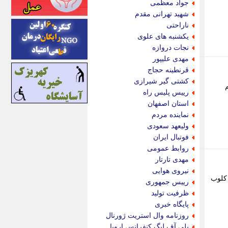
جواد معظمی
اینتیتر
شهید تهرانی مقدم
ایونا نیوز
ناراحتی
بازتاب آنلاین
یکشنبه های علوی
باشگاه خبرنگاران
نجات دروازه
باغستان نیوز
مهدی علیپور
بامبوک
قرنطینه حجاج
ببین و بخون
کشتی گیر شیرازی
بدینسان
رییس پلیس راه
بنکر
استان اصفهان
بیت ران
نماینده مردم
پارس فوتبال
ولیعهد سعودی
پارسینه
فوتبال ایران
پارسینه پلاس
روابط عمومی
پاز آنلاین
مهدی تارتار
پاس گل
نیروی هوایی
پانا
 کلوب
رییس جمهوری
پرتو نیوز
ظرفیت تولید
پرسون
پایگاه خبری
پنجره نیوز
روزنامه وال استریت ژورنال
پویامگ
پلی آف لیگ کنفرانس اروپا