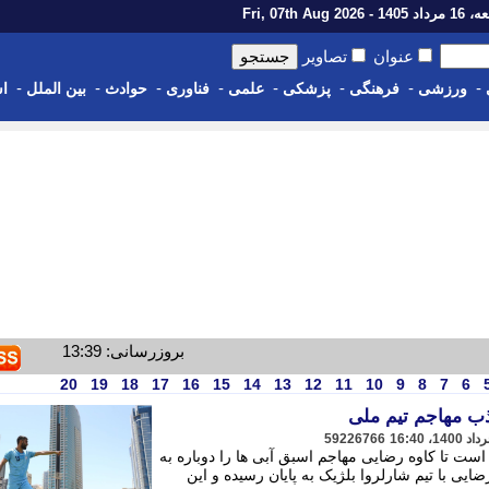
14 - Fri, 07th Aug 2026
عنوان
تصاویر
-
-
-
-
-
-
-
-
ورزشی
فرهنگی
پزشکی
علمی
فناوری
حوادث
بین الملل
اس
بروزرسانی: 13:39
20
19
18
17
16
15
14
13
12
11
10
9
8
7
6
ب مهاجم تیم ملی
59226766
ست تا کاوه رضایی مهاجم اسبق آبی ها را دوباره به
ضایی با تیم شارلروا بلژیک به پایان رسیده و این