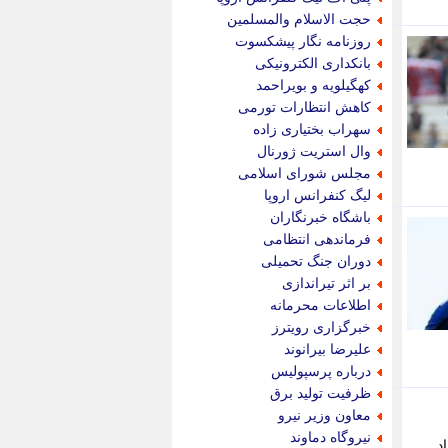
پویه آنلاین
حجت الاسلام والمسلمین
پیام نفت
روزنامه نگار پیشکسوت
تابناک
بانکداری الکترونیکی
تازه نیوز
کهگیلویه و بویراحمد
تبیان
کاهش انتظارات تورمی
تجارت نیوز
سهراب بختیاری زاده
تحریریه
وال استریت ژورنال
ترابر نیوز
مجلس شورای اسلامی
ترفندباز
لیگ کنفرانس اروپا
تریبون اقتصاد
باشگاه خبرنگاران
تسنیم نیوز
فرماندهی انتظامی
تک ناک
دوران جنگ تحمیلی
تکراتو
بر اثر تیراندازی
توریسم آنلاین
اطلاعات محرمانه
تولید نیوز
خبرگزاری رویترز
تیتر فوری
علیرضا بیرانوند
تیکنا
درباره پرسپولیس
جاب ویژن
ظرفیت تولید برق
جار نیوز
معاون وزیر نیرو
جالبتر
نیروگاه دماوند
د