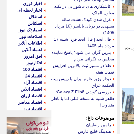
اخبار فوری
کاشیکاری های عاشورایی در تکیه
اخبار لحظه ای
معاون الملک
استقلال
غرق شدن کودک هشت ساله
اسکناس
مشهدی در دریای بابلسر (16 مرداد
اسمارتک نیوز
1405)
اصلاحات نیوز
فال ابجد | فال ابجد فردا شنبه 17
اطلاعات آنلاین
مرداد ماه 1405
سیده
اعتماد آنلاین
بنزین گران می شود؟ پاسخ نماینده
افق امروز
مجلس به نگرانی مردم
افکارنیوز
طلا در مسیر ثبت بالاترین افزایش
اقتصاد 100
قیمت هفته
اقتصاد 24
دیدار وزیر علوم ایران با رییس بیت
اقتصاد آزاد
الحکمه عراق
اقتصاد آنلاین
بررسی گوشی Galaxy Z Flip8؛
اقتصاد ایران
ظاهر شبیه به نسخه قبلی اما با باطن
اقتصاد معاصر
متفاوت!
اقتصاد نیوز
اکو ایران
موضوعات داغ:
اکوفارس
رامین رضاییان
اکونگار
هلدینگ خلیج فارس