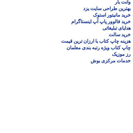
ت بار
رین طراحی سایت یزد
د مانیتور استوک
د فالوور پاپ آپ اینستاگرام
یای تبلیغاتی
ید سالت
نه چاپ کتاب با ارزان ترین قیمت
 کتاب ویژه رتبه بندی معلمان
موزیک
مات مرکزی بوش