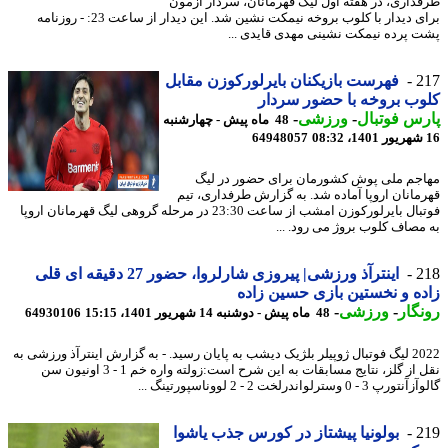
داری، در هفته اول لیگ قهرمانان، سردار آزمون
برای دیدار با کلوب بروخه نیمکت نشین شد. این دیدار از ساعت 23: - روزنامه
 پرده نیمکت نشینی مهدی قایدی ...
2
فهرست بازیکنان بایرلورکوزن مقابل
ب بروخه با حضور سردار
س فوتبال
-
ورزشی
-
48 ماه پیش - چهارشنبه
64948057
جم ملی پوش کشورمان برای حضور در لیگ
مانان اروپا آماده شد. به گزارش طرفداری، تیم
فوتبال بایرلورکوزن امشب از ساعت 23:30 در مرحله گروهی لیگ قهرمانان اروپا
مصاف کلوب بروژ می رود. ...
2
اینترآذ ورزشی| پیروزی شارلروا، حضور 27 دقیقه ای قلی
ه و نخستین بازی حسین زاده
گار
-
ورزشی
-
48 ماه پیش - دوشنبه 14 شهریور 1401، 15:15
64930106
2022 لیگ فوتبال ژوپیلر بلژیک دیشب به پایان رسید. - به گزارش اینترآذ ورزشی به
نقل از گلز، نتایج مسابقات به این شرح است:زولته واره خم 1 - 3 اونیون سن
3 - 0 وسترلواندرلخت 2 - 2 لووناسپورتینگ ...
2
بولونیا پیشتاز در کورس جذب یاشوا