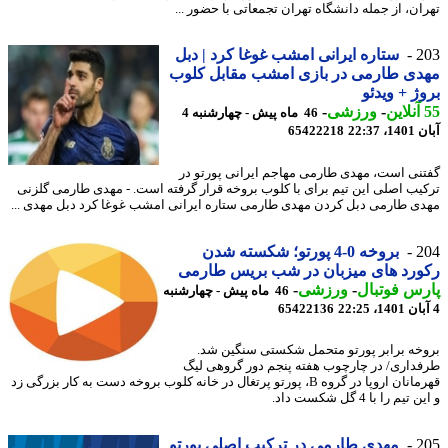
ان، از جمله دانشگاه تهران تجمعاتی با حضور ...
2
ستاره ایرانی امشب غوغا کرد | دبل
ی طارمی در بازی امشب مقابل کلوب
ژ + ویدئو
-
ورزشی
-
46 ماه پیش - چهارشنبه 4
22:37
65422218
نی است، مهدی طارمی مهاجم ایرانی پورتو در
یب اصلی این تیم برای با کلوب بروخه قرار گرفته است. - مهدی طارمی گلزنی
ی طارمی دبل کردن مهدی طارمی ستاره ایرانی امشب غوغا کرد دبل مهدی ...
2
بروخه 0-4 پورتو؛ شکسته شدن
رد های میزبان در شب بریس طارمی
س فوتبال
-
ورزشی
-
46 ماه پیش - چهارشنبه
65422136
خه برابر پورتو متحمل شکستی سنگین شد.
داری/ در چارچوب هفته پنجم دور گروهی لیگ
قهرمانان اروپا در گروه B، پورتو پرتغال در خانه کلوب بروخه دست به کار بزرگی زد
یم را با 4 گل شکست داد.
2
مهدی طارمی در ترکیب اصلی پورتو