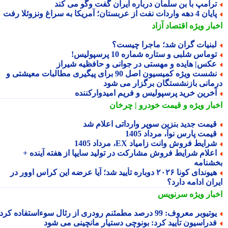
رامپ با بن سلمان درباره ایران گفت وگو می کند
ن 4 دهه واردات نفت از عربستان؛ آمریکا به سراغ ونزوئلا رفت
بار ویژه
اقتصاد آزاد
بنیات گران شد؛ ماجرا چیست؟
وماس شلبی و ستاره شماره 10 پرسپولیس!
کس| هایده و مهستی در جوانی و حافظیه شیراز
نشست ویژه کمیسیون اصل 90 برای پیگیری مطالبات معیشتی و
مانی بازنشستگان برگزار می شود
خرین خرید پرسپولیس و فریم امیدوارکننده
بار ویژه
و قیمت خودرو | چرخان
یمت جدید بنزین سوپر وارداتی اعلام شد
یمت پارس نوآ، مرداد 1405
رایط فروش وانت زامیاد EX، مرداد 1405
علام شرایط فروش مشارکت در تولید سایپا از هفته آینده +
شنامه
هیوندای کونا ۲۰۲۶ دوباره تأیید شد؛ آیا عرضه این کراس اوور در
ان ادامه دارد؟
بار ویژه
سرنویس
تیوبر معروف: 99 درصد مطمئنم رودری از رئال سوءاستفاده کرد
دراسیون تأیید کرد: بونوچی دستیار مانچینی می شود