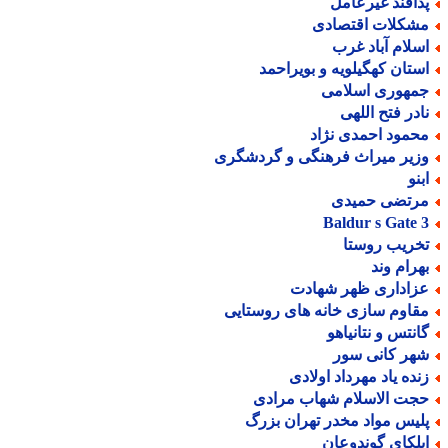
دافند غیرعامل
شکلات اقتصادی
سلام آباد غرب
ستان کهگیلویه و بویراحمد
مهوری اسلامی
ادر فتح اللهی
حمود احمدی نژاد
زیر میراث فرهنگی و گردشگری
بنو
رتضی حمیدی
Baldur s Gate 
خریب روستا
هرام وند
زاداری ظهر شهادت
قاوم سازی خانه های روستایی
انتس و نتانیاهو
هر کانی سور
نده یاد مهرداد اولادی
جت الاسلام شهاب مرادی
لیس مواد مخدر تهران بزرگ
یلکای گوندوعان