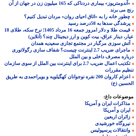
«آندومتریوز» بیماری دردناکی که 165 میلیون زن در جهان از آن
 می برند
طور خانه را به «اتاق احیای روان» مردان تبدیل کنیم؟
شدگی سدها به 58درصد رسید
قیمت طلا و دلار امروز جمعه 16 مرداد 1405؛ نرخ سکه، طلای 18
ر، دینار عراق، بیت کوین و ارز دیجیتال چند؟ (آنلاین)
تش سوزی مرگبار در مجتمع تجاری سعیدیه همدان
ماجرای ضریب 2.7 اینترنت چیست؟ شفاف سازی رگولاتوری
اره مصرف داخلی و بین الملل
تکذیب اعمال ضریب 2.7 برای اینترنت بین الملل از سوی سازمان
یم مقررات
اعزام کاروان 200 نفره نوجوانان کهگیلویه و بویراحمدی به طریق
سین (ع)
ضوعات داغ:
ذاکرات ایران و آمریکا
یران و آمریکا
ائران اربعین
یروگاه خورشیدی
انتقالات پرسپولیس