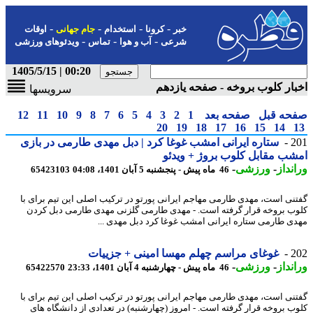
-
-
-
-
خبر
کرونا
استخدام
جام جهانی
اوقات
-
-
-
شرعی
آب و هوا
تماس
ویدئوهای ورزشی
00:20 | 1405/5/15
ار کلوب بروخه - صفحه یازدهم
سرویسها
حه قبل
صفحه بعد
1
2
3
4
5
6
7
8
9
10
11
12
20
19
18
17
16
15
14
2
ستاره ایرانی امشب غوغا کرد | دبل مهدی طارمی در بازی
ب مقابل کلوب بروژ + ویدئو
نداز
-
ورزشی
-
46 ماه پیش - پنجشنبه 5 آبان 1401، 04:08
65423103
نی است، مهدی طارمی مهاجم ایرانی پورتو در ترکیب اصلی این تیم برای با
ب بروخه قرار گرفته است. - مهدی طارمی گلزنی مهدی طارمی دبل کردن
ی طارمی ستاره ایرانی امشب غوغا کرد دبل مهدی ...
2
غوغای مراسم چهلم مهسا امینی + جزییات
نداز
-
ورزشی
-
46 ماه پیش - چهارشنبه 4 آبان 1401، 23:33
65422570
نی است، مهدی طارمی مهاجم ایرانی پورتو در ترکیب اصلی این تیم برای با
ب بروخه قرار گرفته است. - امروز (چهارشنبه) در تعدادی از دانشگاه های