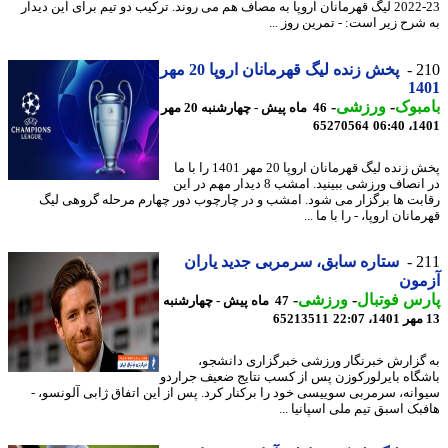
23-2022 لیگ قهرمانان اروپا به مصاف هم می روند. ترکیب دو تیم برای این دیدار
شرح زیر است: - تمرین روز ...
2
پخش زنده لیگ قهرمانان اروپا 20 مهر
14
بوک
-
ورزشی
-
46 ماه پیش - چهارشنبه 20 مهر
65270564
1401
پخش زنده لیگ قهرمانان اروپا 20 مهر 1401 را با ما
در انصاف ورزشی ببینید. امشب 8 دیدار مهم در این
بت ها برگزار می شود. امشب و در چارچوب دور چهارم مرحله گروهی لیگ
انان اروپا، - را با ما ...
2
ستاره سابق، سرمربی جدید یاران
مون
س فوتبال
-
ورزشی
-
47 ماه پیش - چهارشنبه
65213511
گزارش خبرنگار ورزشی خبرگزاری دانشجو،
گاه بایرلورکوزن پس از کسب نتایج ضعیف جراردو
انه، سرمربی سوییسی خود را برکنار کرد. پس از این اتفاق ژابی آلونسو، -
بک اسبق تیم ملی اسپانیا ...