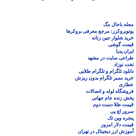
ه باحال مگ
وبروکرز: مرجع معرفی بروکرها
د شلوار جین زنانه
مت گوشی
ان پدیا
احی سایت در مشهد
 نوزاد
لود تلگرام و تلگرام طلایی
د ممبر تلگرام بدون ریزش
اری
شگاه لوله و اتصالات
 زنده جام جهانی
مت طلا دست دوم
ر اچ پی
ره وین تک
ت دلار امروز
زش ارز دیجیتال در تهران