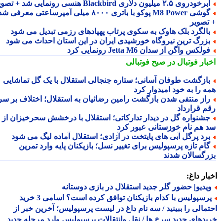
رخودروی ۲.۵ میلیون دلاری Blackbird هنسی رونمایی شد + تصویر
گوشی M8 Power پوکو با باتری ۸۰۰۰ میلی آمپرساعتی معرفی شد
تصویر
الگرد بلک هاوک به سکوی پرتاب پهپادهای رزمی تبدیل می شود
زرگ ترین نیروگاه خورشیدی ایران در این استان احداث می شود
ولکس واگن از سدان Jetta M6 رونمایی کرد
بار فوتبال در صبح فوتبالی
ازگشت طوفان آسانی؛ ستاره جنجالی استقلال با یک گل تماشایی
ه را به خود امیدوار کرد
از منتفی شدن بازگشت رامین رضائیان به استقلال؛ اختلاف بر سر
م قرارداد
شنواره گل در دیدار تدارکاتی؛ استقلال با درخشش سحرخیزان از
 هم نام خوزستانی عبور کرد
رد پرگل آبی های پایتخت در آزادی؛ استقلال آماده لیگ می شود
ام تازه پرسپولیس برای تغییر نسل؛ بازیکنان پایه وارد تمرین
رگسالان شدند
ار داغ:
یدیو| حضور گلر جدید استقلال در بازی دوستانه
پرسپولیس با کدام بازیکنان توافق کرده است؟ اسامی 3 خرید
مالی را ببینید / سه نام داغ در لیست پرسپولیس؛ آخرین خبر از
دهای جدید سرخ ها / نقل وانتقالات پرسپولیس وارد مرحله جدید