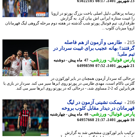
65022185
نه پرتغالی دلیل اصلی باخت بزرگ پورتو در اروپا
غیبت ستاره ایرانی اش بیان کرد. به گزارش
داری، تیم فوتبال پورتو شب گذشته در هفته دوم مرحله گروهی لیگ قهرمانان
ا میزبان کلوب ...
2
طارمی و آزمون از هم فاصله
تند!/ بهانه عجیب برای غیبت سردار در
 ملی!
س فوتبال
-
ورزشی
-
47 ماه پیش - دوشنبه
64998590
حالی که سردار آزمون همچنان در بایر لورکوزن در
نی ناکام است، مهدی طارمی در پورتو روی ابرها سیر می کند. سردار در بازی با
 مساوی شد، - ​درحالی که در پورتو روی ابرها سیر می کند.
2
نیمکت نشینی آزمون در لیگ
مانان در دیدار مقابل کلوب بروخه
س فوتبال
-
ورزشی
-
48 ماه پیش - چهارشنبه
64957668
یب بایر لورکوزن مشخص شد به گزارش