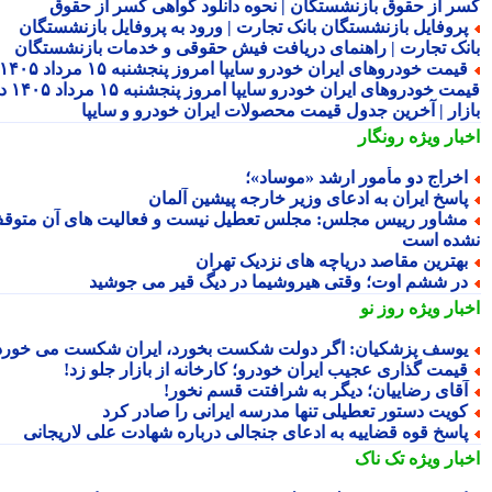
ر از حقوق بازنشستگان | نحوه دانلود گواهی کسر از حقوق
روفایل بازنشستگان بانک تجارت | ورود به پروفایل بازنشستگان
نک تجارت | راهنمای دریافت فیش حقوقی و خدمات بازنشستگان
قیمت خودروهای ایران خودرو سایپا امروز پنجشنبه ۱۵ مرداد ۱۴۰۵ |
قیمت خودروهای ایران خودرو سایپا امروز پنجشنبه ۱۵ مرداد ۱۴۰۵ در
زار | آخرین جدول قیمت محصولات ایران خودرو و سایپا
بار ویژه
رونگار
خراج دو مأمور ارشد «موساد»؛
اسخ ایران به ادعای وزیر خارجه پیشین آلمان
شاور رییس مجلس: مجلس تعطیل نیست و فعالیت های آن متوقف
ده است
هترین مقاصد دریاچه های نزدیک تهران
ر ششم اوت؛ وقتی هیروشیما در دیگ قیر می جوشید
بار ویژه
روز نو
وسف پزشکیان: اگر دولت شکست بخورد، ایران شکست می خورد
یمت گذاری عجیب ایران خودرو؛ کارخانه از بازار جلو زد!
قای رضاییان؛ دیگر به شرافتت قسم نخور!
ویت دستور تعطیلی تنها مدرسه ایرانی را صادر کرد
اسخ قوه قضاییه به ادعای جنجالی درباره شهادت علی لاریجانی
بار ویژه
تک ناک