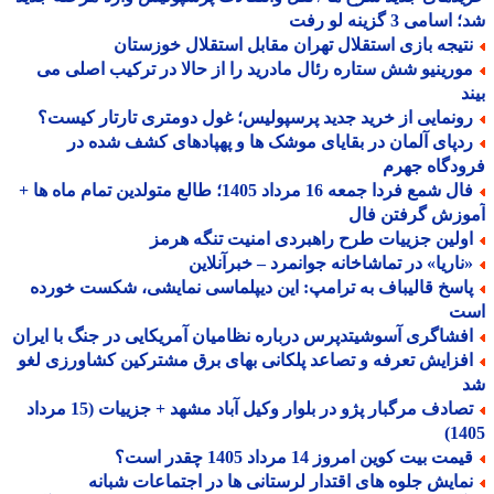
سامی 3 گزینه لو رفت
تیجه بازی استقلال تهران مقابل استقلال خوزستان
ورینیو شش ستاره رئال مادرید را از حالا در ترکیب اصلی می
د
ونمایی از خرید جدید پرسپولیس؛ غول دومتری تارتار کیست؟
دپای آلمان در بقایای موشک ها و پهپادهای کشف شده در
دگاه جهرم
فال شمع فردا جمعه 16 مرداد 1405؛ طالع متولدین تمام ماه ها +
وزش گرفتن فال
ولین جزییات طرح راهبردی امنیت تنگه هرمز
ناریا» در تماشاخانه جوانمرد – خبرآنلاین
اسخ قالیباف به ترامپ: این دیپلماسی نمایشی، شکست خورده
ت
فشاگری آسوشیتدپرس درباره نظامیان آمریکایی در جنگ با ایران
فزایش تعرفه و تصاعد پلکانی بهای برق مشترکین کشاورزی لغو
تصادف مرگبار پژو در بلوار وکیل آباد مشهد + جزییات (15 مرداد
14
مت بیت کوین امروز 14 مرداد 1405 چقدر است؟
مایش جلوه های اقتدار لرستانی ها در اجتماعات شبانه