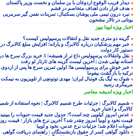
یدار قریب الوقوع اردوغان با بن سلمان و نخست وزیر پاکستان
دف قرار دادن اهداف متخاصم در قشم
برد درون تیمی ملی پوشان بسکتبال: ‏تمرینات نفس گیر سرمربی
نانی در تالار مشحون
بار ویژه
ایونا نیوز
زینه دو متری جدید نقل و انتقالات پرسپولیس کیست؟
بر مهم پزشکیان درباره کالابرگ و یارانه؛ افزایش مبلغ کالابرگ در
تور کار دولت
نقل وانتقالات پرسپولیس داغ تر از همیشه؛ 3 خرید بزرگ سرخ ها در
تانه نهایی شدن | آخرین لیست گزینه های تارتار لو رفت
بر خوش برای پرسپولیسی ها؛ اولین تمرین سرخ ها پس از اردوی
کیه با بازگشت بیفوما
وک به لیگ یک فوتبال ایران؛ مهدی توتونچی از تلویزیون به نیمکت
بیگری رسید
بار ویژه
اندیشه معاصر
میم کالابرگ | جزئیات طرح شمیم کالابرگ | نحوه استفاده از شمیم
لابرگ و اعتبار خرید
دس امروز کیلویی چند است؟؛ جدول جدید قیمت حبوبات را ببینید /
مت نخود و لوبیا امروز چقدر شد؟ آخرین نرخ های بازار / قیمت روز
وبات اعلام شد؛ جزئیات نرخ عدس، نخود و لوبیا
انلود گواهی کسر از حقوق بازنشستگان | راهنمای دریافت گواهی