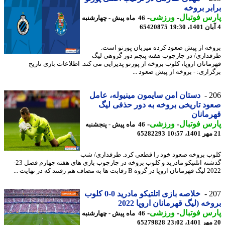
بر بروخه
س فوتبال
-
ورزشی
-
46 ماه پیش - چهارشنبه
65420875
خه از پیش صعود کرده میزبان پورتو است.
داری/ در چارچوب هفته پنجم دور گروهی لیگ
مانان اروپا، کلوب بروخه از پورتو پذیرایی می کند. اطلاعات بازی تاریخ
زاری: - بروخه از پیش صعود ...
2
دستان امن سایمون مینیوله، عامل
د تاریخی بروخه به دور حذفی لیگ
مانان
س فوتبال
-
ورزشی
-
46 ماه پیش - پنجشنبه
65282293
ب بروخه صعود خود را قطعی کرد. طرفداری/ شب
گذشته اتلتیکو مادرید و کلوب بروخه در چارچوب بازی های هفته چهارم فصل 23-
به مصاف هم رفتند که در نهایت ...
2
خلاصه بازی اتلتیکو مادرید 0-0 کلوب
خه (لیگ قهرمانان اروپا 2022
س فوتبال
-
ورزشی
-
46 ماه پیش - چهارشنبه
65279828