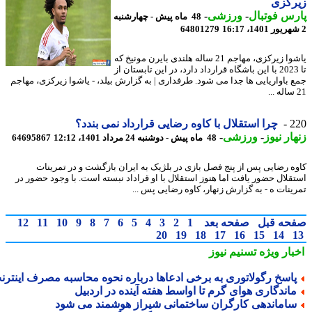
رکزی
س فوتبال
-
ورزشی
-
48 ماه پیش - چهارشنبه
64801279
یاشوا زیرکزی، مهاجم 21 ساله هلندی بایرن مونیخ که
تا 2023 با این باشگاه قرارداد دارد، در این تابستان از
 باواریایی ها جدا می شود. طرفداری | به گزارش بیلد، - یاشوا زیرکزی، مهاجم
2
چرا استقلال با کاوه رضایی قرارداد نمی بندد؟
ار نیوز
-
ورزشی
-
48 ماه پیش - دوشنبه 24 مرداد 1401، 12:12
64695867
ه رضایی پس از پنج فصل بازی در بلژیک به ایران بازگشت و در تمرینات
قلال حضور یافت اما هنوز استقلال با او قراداد نبسته است. با وجود حضور در
ینات ه - به گزارش زنهار، کاوه رضایی پس ...
حه قبل
صفحه بعد
1
2
3
4
5
6
7
8
9
10
11
12
20
19
18
17
16
15
14
بار ویژه
تسنیم نیوز
اسخ رگولاتوری به برخی ادعاها درباره نحوه محاسبه مصرف اینترنت
اندگاری هوای گرم تا اواسط هفته آینده در اردبیل
اماندهی کارگران ساختمانی شیراز هوشمند می شود