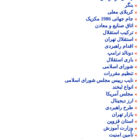
نگر
ربلای معلی
م جهانی 1986 مکزیک
تاق صنایع و معادن
رکیب استقلال
ستقلال تهران
قدام راهبردی
ونالد ترامپ
ازی استقلال
ورای اسلامی
نظیم مقررات
ایب رییس مجلس شورای اسلامی
نواع لبخند
جلس آمریکا
رز دیجیتال
رح راهبردی
ازار تهران
ستان قزوین
زارت آموزش
أمین امنیت