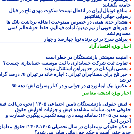
معه بگشایند
نافع فوتبال ایران در انفعال نیست/ سکوت مهدی تاج در قبال
ایی جهانی اینفانتینیو
شدار جدی همتی در خصوص ممنوعیت اضافه برداشت بانک ها
یزهای خوبی از تیم دیدیم/ آماده فینالیم، فقط خوشحالم کسی
دوم نشد
یراهن سرخ بر تن برنده توپا چهارصد و چهار
بار ویژه
اقتصاد آزاد
منیت معیشتی بازنشستگان در خطر است
فاوت ثبت شرکت حسابداری با ثبت موسسه حسابداری چیست؟
عضی بازیکنان در حد پیراهن استقلال نبودند
خبر تلخ برای مستاجران تهرانی ؛ اجاره خانه در تهران 70 درصد گران
 شد
کس| بیک ایمانوردی در جوانی و در کنار پسران اش؛ دهه 50
بار ویژه
اندیشه معاصر
فیش حقوقی بازنشستگان تامین اجتماعی ۱۴۰۵ | نحوه دریافت فیش
وقی جدید، سامانه مشاهده فیش و جزئیات افزایش حقوق
بیمه دی ۱۴۰۵؛ سامانه بیمه دی، بیمه تکمیلی، پیگیری خسارت و
رین اخبار
حکم حقوقی نومعلمان در سال تحصیلی ۱۴۰۵-۱۴۰۶؛ حقوق معلمان
ید چقدر است و حکم چه زمانی صادر می شود؟