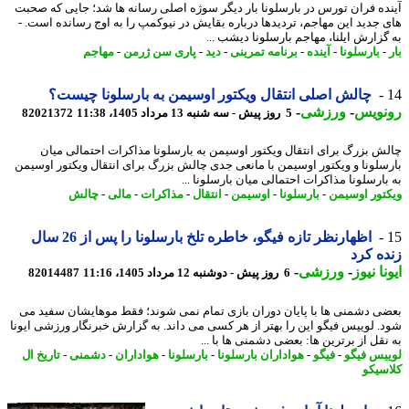
ده فران تورس در بارسلونا بار دیگر سوژه اصلی رسانه ها شد؛ جایی که صحبت
 جدید این مهاجم، تردیدها درباره بقایش در نیوکمپ را به اوج رسانده است. -
گزارش ایلنا، مهاجم بارسلونا دیشب ...
بارسلونا
-
آینده
-
برنامه تمرینی
-
دید
-
پاری سن ژرمن
-
مهاجم
چالش اصلی انتقال ویکتور اوسیمن به بارسلونا چیست؟
نویس
-
ورزشی
-
5 روز پیش - سه شنبه 13 مرداد 1405، 11:38
82021372
ش بزرگ برای انتقال ویکتور اوسیمن به بارسلونا مذاکرات احتمالی میان
سلونا و ویکتور اوسیمن با مانعی جدی چالش بزرگ برای انتقال ویکتور اوسیمن
بارسلونا مذاکرات احتمالی میان بارسلونا ...
تور اوسیمن
-
بارسلونا
-
اوسیمن
-
انتقال
-
مذاکرات
-
مالی
-
چالش
اظهارنظر تازه فیگو، خاطره تلخ بارسلونا را پس از 26 سال
ه کرد
نا نیوز
-
ورزشی
-
6 روز پیش - دوشنبه 12 مرداد 1405، 11:16
82014487
ی دشمنی ها با پایان دوران بازی تمام نمی شوند؛ فقط موهایشان سفید می
. لوییس فیگو این را بهتر از هر کسی می داند. به گزارش خبرنگار ورزشی ایونا
نقل از برترین ها: بعضی دشمنی ها با ...
یس فیگو
-
فیگو
-
هواداران بارسلونا
-
بارسلونا
-
هواداران
-
دشمنی
-
تاریخ ال
سیکو