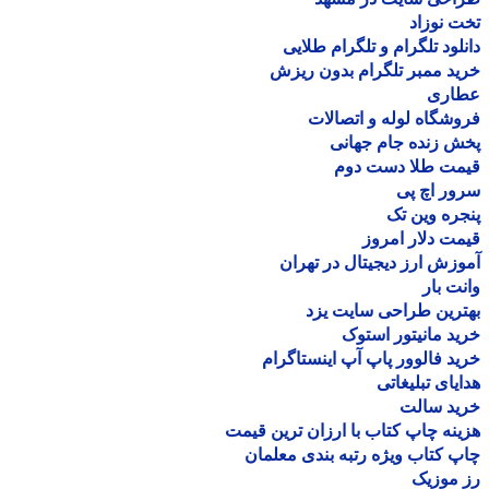
 نوزاد
لود تلگرام و تلگرام طلایی
د ممبر تلگرام بدون ریزش
اری
شگاه لوله و اتصالات
 زنده جام جهانی
مت طلا دست دوم
ر اچ پی
ره وین تک
ت دلار امروز
زش ارز دیجیتال در تهران
ت بار
رین طراحی سایت یزد
د مانیتور استوک
د فالوور پاپ آپ اینستاگرام
یای تبلیغاتی
ید سالت
نه چاپ کتاب با ارزان ترین قیمت
 کتاب ویژه رتبه بندی معلمان
موزیک