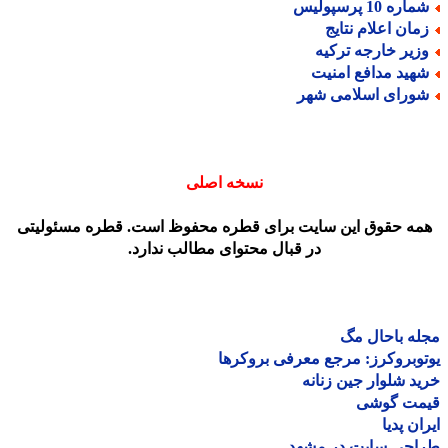
اره 10 پرسپولیس
مان اعلام نتایج
زیر خارجه ترکیه
هید مدافع امنیت
ورای اسلامی شهر
نسخه اصلی
مه حقوق این سایت برای قطره محفوظ است. قطره مسئولیتی
در قبال محتوای مطالب ندارد.
ه باحال مگ
وبروکرز: مرجع معرفی بروکرها
د شلوار جین زنانه
مت گوشی
ان پدیا
احی سایت در مشهد