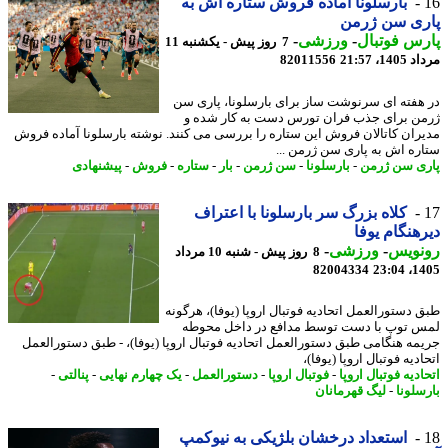
بارسلونا آماده فروش ستاره اش به
ری سن ژرمن
س فوتبال
-
ورزشی
-
7 روز پیش - یکشنبه 11
1، 21:57
82011556
هفته ای سرنوشت ساز برای بارسلونا، پاری سن
ن برای جذب فران تورس دست به کار شده و
ران کاتالان فروش این ستاره را بررسی می کنند. نوشته بارسلونا آماده فروش
ره اش به پاری سن ژرمن ...
ی سن ژرمن
-
بارسلونا
-
سن ژرمن
-
بار
-
ستاره
-
فروش
-
پیشنهادی
کلاه بزرگ سر بارسلونا با اعتراف
هنگام یوفا
نویس
-
ورزشی
-
8 روز پیش - شنبه 10 مرداد
82004334
1405
 دستورالعمل اتحادیه فوتبال اروپا (یوفا)، هرگونه
 توپ با دست توسط مدافع در داخل محوطه
مه هنگامی طبق دستورالعمل اتحادیه فوتبال اروپا (یوفا)، - طبق دستورالعمل
دیه فوتبال اروپا (یوفا)،
دیه فوتبال اروپا
-
فوتبال اروپا
-
دستورالعمل
-
یک چهارم نهایی
-
پنالتی
-
سلونا
-
لیگ قهرمانان
استعداد درخشان بلژیکی به نیوکمپ