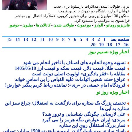
پی طولانی شدن مذاکرات بارسلونا برای جذب
یان آلوارز، باشگاه بورنموث با تعیین قیمت
سنگین 130 میلیون یورویی برای جونیور کروپی، عملاً راه انتقال این مهاجم
نسوی به نیوکمپ را مسدود کرد.
ریزیو رومانو
-
آلوارز
-
بورنموث
-
طولانی شدن
-
کاتالان ها
-
میلیون
-
جونیور
حه بعد
1
2
3
4
5
6
7
8
9
10
11
12
13
14
15
20
19
18
17
بار ویژه
تسنیم نیوز
سویه وجوه اتحادیه های اصناف با تأخیر انجام می شود
یمت طلا، قیمت دلار، قیمت سکه و قیمت ارز 1405/05/18
قابله با «فقر یادگیری» اولویت اصلی دولت است
راق| حشد شعبی اتهامات علیه الفیاض را بی اساس خواند
رودگاه امام خمینی در «ری»؛ نماینده رباط کریم پیگیر عوارض!
بار ویژه
روز نو
خفیف بزرگ یک ستاره برای بازگشت به استقلال/ چراغ سبز این
اره به آبی ها
لی لاریجانی چگونگی شناسایی و ترور شد؟
رندی: ایران عوارض تنگه هرمز را می گیرد
مار بزرگ استقلال روی این ستاره
اساژ سازی بیمه پاسارگاد در ارومیه با هزینه 1500 میلیارد تومانی