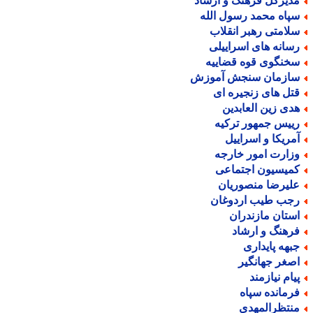
دیرکل فرهنگ و ارشاد
پاه محمد رسول الله
لامتی رهبر انقلاب
سانه های اسراییلی
خنگوی قوه قضاییه
ازمان سنجش آموزش
تل های زنجیره ای
دی زین العابدین
ییس جمهور ترکیه
مریکا و اسراییل
زارت امور خارجه
میسیون اجتماعی
لیرضا منصوریان
جب طیب اردوغان
ستان مازندران
رهنگ و ارشاد
بهه پایداری
صغر جهانگیر
یام نیازمند
رمانده سپاه
نتظرالمهدی