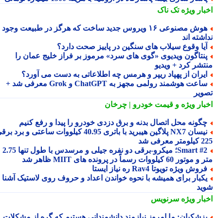
بار ویژه
تک ناک
هوش مصنوعی ۱۶ ویروس جدید ساخت که هرگز در طبیعت وجود
شته اند
یا وقوع سیلاب های سنگین در پاییز صحت دارد؟
نتاگون ویدیوی «گوی های سرد» مرموز بر فراز خلیج عمان را
تشر کرد + ویدیو
یران از پهپاد ریپر و هرمس چه اطلاعاتی به دست می آورد؟
ساعت هوشمند رولمی مجهز به ChatGPT و Grok معرفی شد +
ویر
بار ویژه
و قیمت خودرو | چرخان
گونه محل اتصال بدنه و برق دزدی خودرو را پیدا و رفع کنیم
نیسان NX7 پلاگین هیبرید با باتری 40.95 کیلووات ساعتی و برد برقی
 معرفی شد
Smart #2؛ میکرو-برقی دو نفره جیلی و مرسدس با طول تنها 2.75
ور 60 کیلووات رسماً در پرونده های MIIT ظاهر شد
روش ویژه تویوتا Rav4 ره نیاز ایستا
کبار برای همیشه با نحوه خواندن اعداد و حروف روی لاستیک آشنا
ید
بار ویژه
سرنویس
زشکیان: ما امروز نیازمند دانشمندانی هستیم که گره از مشکلات