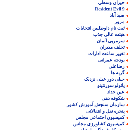
یران وسطی
Resident Evil 
ید آباد
زور
بت نام داوطلبین انتخابات
یئت عالی جذب
رمربی آلمان
خلف مدیران
غییر ساعت ادارات
ودجه عمرانی
ضاعلی
ربه ها
یلی دور خیلی نزدیک
ائولو سورنتینو
ین حداد
کوفه دهی
ازمان سنجش آموزش کشور
نجره نقل و انتقالاتی
میسیون اجتماعی مجلس
میسیون کشاورزی مجلس