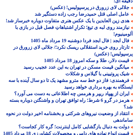
قه ای!
لالی لای زرورق در پرسپولیس! (عکس)
امل اصلی قتل حمیدرضا رجب زاده دستگیر شد
دی زین العابدین با یک عکس هنری متفاوت دوباره خبرساز شد!
یازمند روی لبه ی تیغ؛ تکرارِ اشتباهاتِ فصل قبل در بازی با
مینیوم!
ل ابجد | فال ابجد فردا دوشنبه 19 مرداد ماه 1405
ارتار روی خرید استقلالی ریسک نکرد؛/ جلالی لای زرورق در
سپولیس! (عکس)
مت دلار، طلا و سکه امروز 18 مرداد 1405
یانگین قیمت مسکن در تهران به این عدد عجیب رسید
یک پروتیینی با گیلاس و شکلات
رهمندی: فاز دو خط سه مترو مشهد یک تا دو سال آینده با سه
تگاه به بهره برداری خواهد رسید
یران از پهپاد ریپر و هرمس چه اطلاعاتی به دست می آورد؟
هرمز در گرو 6 شرط؛ راه توافق تهران و واشنگتن دوباره بسته
؟
نتقاد از وضعیت نیروهای شرکتی و بخشنامه اخیر دولت در نحوه
ماندهی
ولت به دنبال بازگشایی کامل اینترنت؛ گره کار کجاست؟
یمت انواع نهاده های دامی و محصولات کشاورزی 18 مرداد 1405