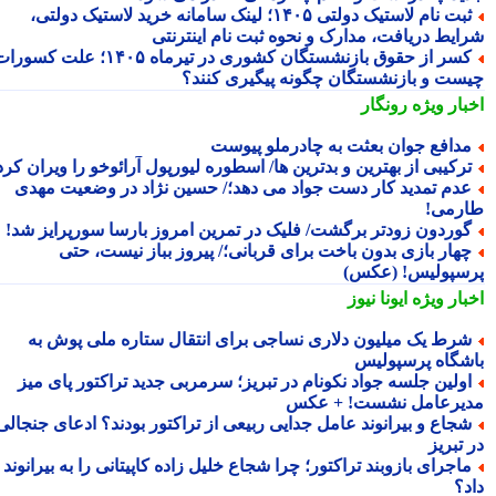
ثبت نام لاستیک دولتی ۱۴۰۵؛ لینک سامانه خرید لاستیک دولتی،
ایط دریافت، مدارک و نحوه ثبت نام اینترنتی
کسر از حقوق بازنشستگان کشوری در تیرماه ۱۴۰۵؛ علت کسورات
ست و بازنشستگان چگونه پیگیری کنند؟
بار ویژه
رونگار
دافع جوان بعثت به چادرملو پیوست
رکیبی از بهترین و بدترین ها/ اسطوره لیورپول آرائوخو را ویران کرد!
دم تمدید کار دست جواد می دهد؛/ حسین نژاد در وضعیت مهدی
رمی!
وردون زودتر برگشت/ فلیک در تمرین امروز بارسا سورپرایز شد!
هار بازی بدون باخت برای قربانی؛/ پیروز بباز نیست، حتی
سپولیس! (عکس)
بار ویژه
ایونا نیوز
رط یک میلیون دلاری نساجی برای انتقال ستاره ملی پوش به
شگاه پرسپولیس
ولین جلسه جواد نکونام در تبریز؛ سرمربی جدید تراکتور پای میز
یرعامل نشست! + عکس
جاع و بیرانوند عامل جدایی ربیعی از تراکتور بودند؟ ادعای جنجالی
تبریز
اجرای بازوبند تراکتور؛ چرا شجاع خلیل زاده کاپیتانی را به بیرانوند
د؟