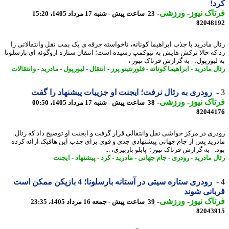
!
اک نیوز
-
ورزشی
-
23 ساعت پیش - شنبه 17 مرداد 1405، 15:20
82048
ل مادرید با جذب ابراهیما کوناته، ناخواسته جرقه ی یک بمب نقل وانتقالاتی را
که حالا ترکش هایش به نیوکمپ رسیده است؛ انتقال ستاره اروگوئه ای بارسلونا
لیورپول، - به گزارش فرتاک نیوز ،
ل مادرید
-
ابراهیما کوناته
-
فلورنتینو پرز
-
انتقال
-
لیورپول
-
مادرید
-
وانتقالات
رودری به رئال نرفت؛ ایجنت او جزییات پیشنهاد را گفت
اک نیوز
-
ورزشی
-
38 ساعت پیش - شنبه 17 مرداد 1405، 00:50
82044
ری در مرکز حواشی نقل وانتقالی قرار گرفت و ایجنت او توضیح داد که رئال
رید پس از جام جهانی پیشنهادی جدی و قوی برای جذب این هافبک ارائه کرده
 - به گزارش فرتاک نیوز؛ پابلو باربیری، ...
ل مادرید
-
رودری
-
جام جهانی
-
مادرید
-
کرد
-
پیشنهاد
-
ایجنت
رودری ستاره سیتی در آستانه بارسلونا؛ 4 بازیکن ممکن است
انی شوند
اک نیوز
-
ورزشی
-
39 ساعت پیش - جمعه 16 مرداد 1405، 23:35
82043