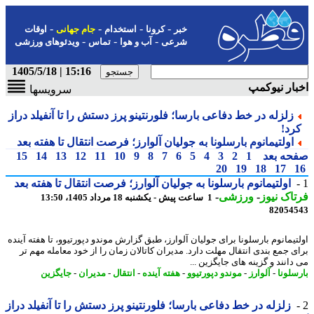
-
-
-
-
خبر
کرونا
استخدام
جام جهانی
اوقات
-
-
-
شرعی
آب و هوا
تماس
ویدئوهای ورزشی
15:16 | 1405/5/18
ار نیوکمپ
سرویسها
زلزله در خط دفاعی بارسا؛ فلورنتینو پرز دستش را تا آنفیلد دراز
رد!
اولتیمانوم بارسلونا به جولیان آلوارز؛ فرصت انتقال تا هفته بعد
حه بعد
1
2
3
4
5
6
7
8
9
10
11
12
13
14
15
20
19
18
17
اولتیمانوم بارسلونا به جولیان آلوارز؛ فرصت انتقال تا هفته بعد
اک نیوز
-
ورزشی
-
1 ساعت پیش - یکشنبه 18 مرداد 1405، 13:50
82054
تیمانوم بارسلونا برای جولیان آلوارز، طبق گزارش موندو دپورتیوو، تا هفته آینده
ی جمع بندی انتقال مهلت دارد. مدیران کاتالان زمان را از خود معامله مهم تر
انند و گزینه های جایگزین ...
سلونا
-
آلوارز
-
موندو دپورتیوو
-
هفته آینده
-
انتقال
-
مدیران
-
جایگزین
زلزله در خط دفاعی بارسا؛ فلورنتینو پرز دستش را تا آنفیلد دراز