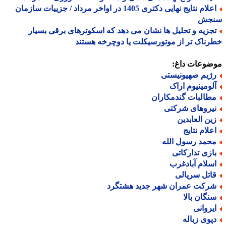
اعلام نتایج نهایی دکتری 1405 در اواخر مرداد / جزییات سازمان
جش
جزیه و تحلیل ها نشان می دهد که اسکوترهای برقی بسیار
ناک تر از موتورسیکلت یا دوچرخه هستند
ضوعات داغ:
ژیم صهیونیستی
لومینیوم اراک
طالبات گندمکاران
یروهای شرکتی
ین العابدین
علام نتایج
حمد رسول الله
ازی تدارکاتی
سلام آبادغرب
اتل سریالی
رکت عمران شهر جدید هشتگرد
نگان بالا
یروانی
پوی زباله