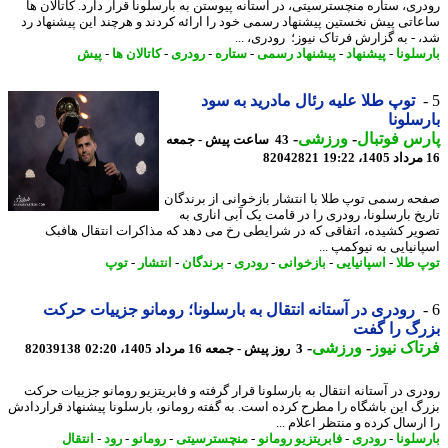
ری، ستاره منچسترسیتی، در آستانه پیوستن به بارسلونا قرار دارد. کاتالان ها
اتی پیش نخستین پیشنهاد رسمی خود را ارائه کردند و هرچند این پیشنهاد رد
 - به گزارش فرتاک نیوز؛ رودری، ...
سلونا
-
پیشنهاد
-
پیشنهاد رسمی
-
ستاره
-
رودری
-
کاتالان ها
-
پیش
توپ طلا علیه رئال مادرید به سود
سلونا
س فوتبال
-
ورزشی
-
43 ساعت پیش - جمعه
82042821
ه رسمی توپ طلا با انتشار بازخوانی از برندگان
یخ بارسلونا، رودری را در قامت یک آبی اناری به
یر کشیده، اتفاقی که در شرایطی رخ می دهد که مذاکرات انتقال هافبک
نیایی به نیوکمپ ...
 طلا
-
اسپانیایی
-
بازخوانی
-
رودری
-
برندگان
-
انتشار
-
توپ
رودری در آستانه انتقال به بارسلونا؛ رومانو جزییات حرکت
گ را گفت
اک نیوز
-
ورزشی
-
3 روز پیش - جمعه 16 مرداد 1405، 02:20
82039138
ری در آستانه انتقال به بارسلونا قرار گرفته و فابریتزیو رومانو جزییات حرکت
گ این باشگاه را مطرح کرده است. به گفته رومانو، بارسلونا پیشنهاد قراردادش
رسال کرده و منتظر اعلام ...
سلونا
-
رودری
-
فابریتزیو رومانو
-
منچسترسیتی
-
رومانو
-
رود
-
انتقال