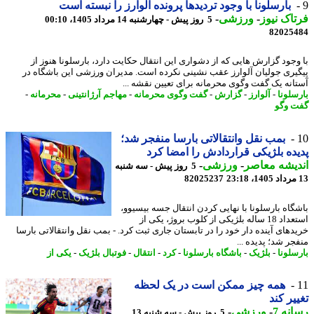
بارسلونا با وجود تردیدها پرونده آلوارز را نبسته است
اک نیوز
-
ورزشی
-
5 روز پیش - چهارشنبه 14 مرداد 1405، 00:10
82025
وجود گزارش هایی که از دشواری این انتقال حکایت دارد، بارسلونا هنوز از
یری جولیان آلوارز عقب نشینی نکرده است. مدیران ورزشی این باشگاه در
انه یک گفت وگوی محرمانه برای تعیین نقشه ...
سلونا
-
آلوارز
-
گزارش
-
گفت وگوی محرمانه
-
مهاجم آرژانتینی
-
محرمانه
-
 وگو
بمب نقل وانتقالاتی بارسا منفجر شد؛
ده بلژیکی قراردادش را امضا کرد
یشه معاصر
-
ورزشی
-
5 روز پیش - سه شنبه
82025237
گاه بارسلونا با نهایی کردن انتقال جسه بیسیوو،
استعداد 18 ساله بلژیکی از کلوب بروژ، یکی از
دهای آینده دار خود را در تابستان جاری ثبت کرد. - بمب نقل وانتقالاتی بارسا
جر شد؛ پدیده ...
سلونا
-
بلژیک
-
باشگاه بارسلونا
-
کرد
-
انتقال
-
فوتبال بلژیک
-
یکی از
همه چیز ممکن است در یک لحظه
یر کند
نه 7
-
ورزشی
-
5 روز پیش - سه شنبه 13