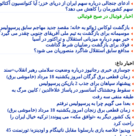
دعای جنجالی درباره سهم ایران از دریای خزر؛ آیا کنوانسیون آکتائو
م کشورمان را کاهش می دهد؟
بار فوتبال در صبح فوتبالی
ازگشت لوکاس ژوائو به خانه؛ مقصد جدید مهاجم سابق پرسپولیس
وسیمانه برای بازگشت به تیم ملی آفریقای جنوبی چقدر می گیرد؟
بر مهم درباره میزبانی استقلال و تراکتور در آسیا
ولاد برای بازگشت رضاییان شرط گذاشت
دافع سابق استقلال شاگرد منصوریان می شود؟
ار داغ:
وسازی خبری رجانیوز درباره وضعیت سلامتی رهبر انقلاب+سند
ان قطعی برق گرگان امروز یکشنبه 18 مرداد (خاموشی برق)
شنهاد سپاهان برای جذب 2 بازیکن پرسپولیس
قوط وحشتناک آسانسور در پاساژ علاءالدین / کابین مرگ به
قه منفی سه رفت
عدا می گویم چرا به پرسپولیس نرفتم
ان قطعی برق زنجان امروز یکشنبه 18 مرداد (خاموشی برق)
ک کشور دیگر به «توافق مکه» می پیوندد| ترکیه خیال ایران را
حت کرد
ویدیو| خلاصه بازی بارسلونا مقابل ناتینگام و اودینزه/ تورنمنت 45