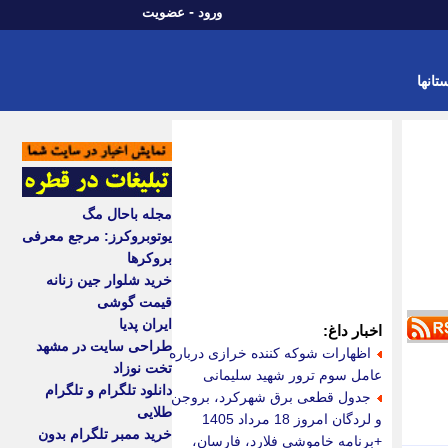
-
ورود
عضویت
تانها
مجله باحال مگ
یوتوبروکرز: مرجع معرفی
بروکرها
خرید شلوار جین زنانه
قیمت گوشی
ایران پدیا
اخبار داغ:
طراحی سایت در مشهد
اظهارات شوکه کننده خرازی درباره
تخت نوزاد
عامل سوم ترور شهید سلیمانی
دانلود تلگرام و تلگرام
جدول قطعی برق شهرکرد، بروجن
طلایی
و لردگان امروز 18 مرداد 1405
خرید ممبر تلگرام بدون
+برنامه خاموشی فلارد، فارسان،