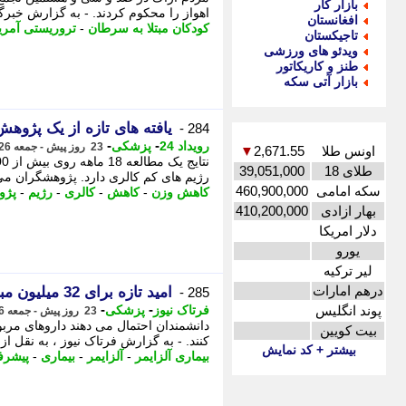
بازار کار
اهواز را محکوم کردند. - به گزارش خبر
افغانستان
کودکان مبتلا به سرطان
-
تروریستی آمری
تاجیکستان
ویدئو های ورزشی
طنز و کاریکاتور
بازار آتی سکه
یافته های تازه از یک پژوهش 18 ماهه؛ کاهش وزن با فستینگ یا رژیم س
284 -
-
-
رویداد 24
پزشکی
23 روز پیش - جمعه 26 تیر 1405، 13:47
اونس طلا
2,671.55
▼
طلای 18
39,051,000
رژیم های کم کالری دارد. پژوهشگران می 
سکه امامی
460,900,000
کاهش وزن
-
کاهش
-
کالری
-
رژیم
-
پژو
بهار ازادی
410,200,000
دلار امریکا
یورو
لیر ترکیه
درهم امارات
امید تازه برای 32 میلیون مبتلا به آلزایمر در سراسر جهان
285 -
-
-
پوند انگلیس
فرتاک نیوز
پزشکی
23 روز پیش - جمعه 26 تیر 1405، 13:20
دانشمندان احتمال می دهند داروهای مربوط 
بیت کویین
کنند. - به گزارش فرتاک نیوز ، به نقل از 
بیشتر + کد نمایش
بیماری آلزایمر
-
آلزایمر
-
بیماری
-
پیشر