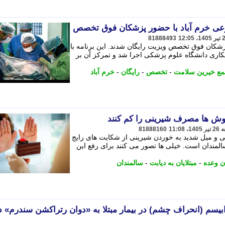
81888493
 پزشکان فوق تخصص ویزیت رایگان شدند. این برنامه با
ری دانشگاه علوم پزشکی اجرا شد و تمرکز آن بر
ع خیرین سلامت
-
تخصص
-
رایگان
-
خرم آباد
ن روش ها مصرف شیرینی را کم کنند
81888160
 میل شدید به خوردن شیرینی از شکایت های رایج
المندان است. خیلی ها تصور می کنند برای رفع این
ن وعده
-
مبتلایان به دیابت
-
سالمندان
م (انحراف چشم) در بیمار مبتلا به «دوان رتراکشن سندرم» د