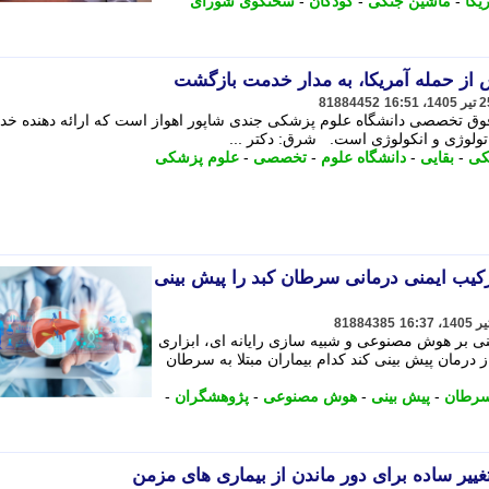
یکا
-
ماشین جنگی
-
کودکان
-
سخنگوی شورای
81884452
اکز تخصصی و فوق تخصصی دانشگاه علوم پزشکی جندی شاپور اهواز است که ارائه دهنده خ
ماتولوژی و انکولوژی است. شرق: دکتر ...
کی
-
بقایی
-
دانشگاه علوم
-
تخصصی
-
علوم پزشکی
یب ایمنی درمانی سرطان کبد را پیش بینی
81884385
ی بر هوش مصنوعی و شبیه سازی رایانه ای، ابزاری
 درمان پیش بینی کند کدام بیماران مبتلا به سرطان
 سرطان
-
پیش بینی
-
هوش مصنوعی
-
پژوهشگران
-
تغییر ساده برای دور ماندن از بیماری های مزمن