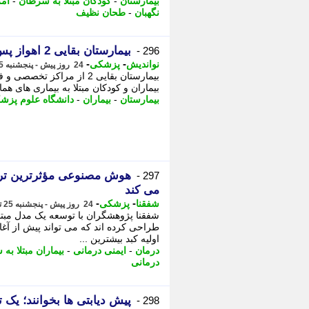
بیمارستان
-
کودکان مبتلا به سرطان
-
آمر
نگهبان
-
طحان نظیف
بیمارستان بقایی 2 اهواز پس از حمله آمریکا، به مدار خدمت بازگشت
296 -
-
-
نواندیش
پزشکی
24 روز پیش - پنجشنبه 25 تیر 1405، 16:51
بیمارستان بقایی 2 از مر
بیماران و کودکان مبتلا به بیماری های ه
بیمارستان
-
بیماران
-
دانشگاه علوم پزش
هوش مصنوعی مؤثرترین ترک
297 -
می کند
-
-
شفقنا
پزشکی
24 روز پیش - پنجشنبه 25 تیر 1405، 16:37
شفقنا پژوهشگران با توسعه یک مدل مبتن
طراحی کرده اند که می تواند پیش از آغاز
اولیه کبد بیشترین ...
درمان
-
ایمنی درمانی
-
بیماران مبتلا به
درمانی
پیش دیابتی ها بخوانند؛ یک 
298 -