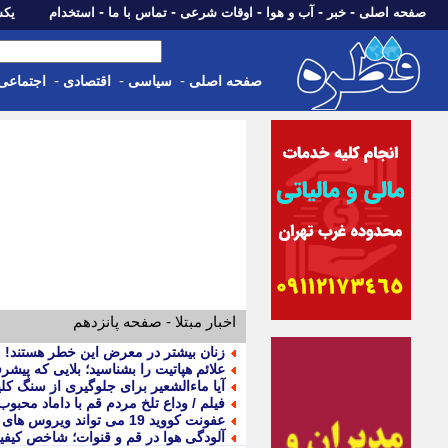
-
-
-
-
-
صفحه اصلی
خبر
آب و هوا
اوقات شرعی
تماس با ما
استخدام
یکشنبه، 18 مرد
-
-
-
صفحه اصلی
سیاسی
اقتصادی
اجتماعی
اخبار مبتلا - صفحه پانزدهم
زنان بیشتر در معرض این خطر هستند!
علائم هپاتیت را بشناسید؛ بلایی که پیش
آیا ماءالشعیر برای جلوگیری از سنگ کل
فیلم / وداع تلخ مردم قم با داماد محبوب
عفونت کووید 19 می تواند ویروس های پنهان بدن را دوباره فعال کند
آلودگی هوا در قم و قنوات؛ شاخص کیفی