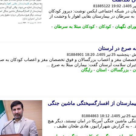
81885122
ن در شبکه اجتماعی ایکس نوشت: دیروز کودکان
 به سرطان در بیمارستان بقایی اهواز با وحشت از
رای نگهبان
-
کودکان
-
کودکان مبتلا به سرطان
-
 به صرع در لرستان
81884901
متخصصان مغز و اعصاب بزرگسالان و فوق تخصصان مغز و اعصاب کودکان به ص
ان سلامت لرستان گفت: بیماران مبتلا به صرع ...
ن
-
بزرگسالان
-
استان
-
رایگان
یمارستان از افسارگسیختگی ماشین جنگی
81884863
گی ماشین جنگی آمریکا در امان نیستند، دیگر هیچ
د. - به گزارش شهرآرانیوز، هادی طحان نظیف ،