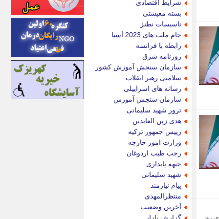
شرایط اقتصادی
اینتیتر
بسته معیشتی
ایونا نیوز
تاسیسات نطنز
بازتاب آنلاین
جام ملت های 2023 آسیا
باشگاه خبرنگاران
رابطه با فرانسه
باغستان نیوز
روزنامه شرق
بامبوک
سازمان سنجش آموزش کشور
ببین و بخون
سلامتی رهبر انقلاب
بدینسان
رسانه های اسراییلی
بنکر
سازمان سنجش آموزش
بیت ران
ترور شهید سلیمانی
پارس فوتبال
هدی زین العابدین
پارسینه
رییس جمهور ترکیه
پارسینه پلاس
وزارت امور خارجه
پاز آنلاین
رجب طیب اردوغان
پاس گل
جبهه پایداری
پانا
شهید سلیمانی
پرتو نیوز
پیام نیازمند
پرسون
منتظرالمهدی
پنجره نیوز
آخرین وضعیت
پویامگ
گزارش بازار