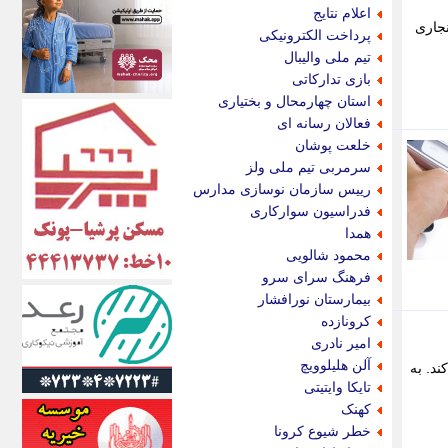
اکونیوز
اعلام نتایج
الف
نجاری
پرداخت الکترونیکی
انتشار آنلاین
تیم ملی والیبال
اندیشه قرن
بازی تدارکاتی
اندیشه معاصر
استان چهارمحال و بختیاری
اندیشه ها
فعالان رسانه ای
انرژی پرس
خلعت پوشان
ای استخدام
سرمربی تیم ملی ولز
ایتنا
رییس سازمان نوسازی مدارس
ایراف
فدراسیون سوارکاری
ایران آرت
همدا
ایران آنلاین
محمود شالویی
ایران زندگی
فرهنگ سرای سرو
ایران فوری
بیمارستان نورافشار
ایرانی روز
کرونازده
ایرانیتال
امیر نادری
ایرنا
آلن هلیلوویچ
تأیید می کند. به
ایسکانیوز
تایکا وایتیتی
ایسنا
کهنک
ایکنا
خطر شیوع کرونا
ایلنا