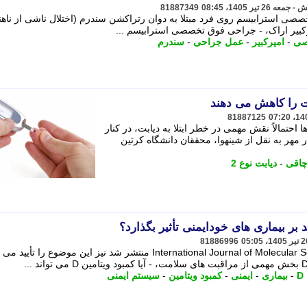
81887349
صی استرابیسم روی فرد مبتلا به دوان رتراکشن سندرم (اختلال ناشی از ناه
کبیر اراک، - جراحی فوق تخصصی استرابیسم ...
صی
-
امیرکبیر
-
عمل جراحی
-
سندرم
بت را کاهش می دهند
81887125
احتمالاً نقش مهمی در خطر ابتلا به دیابت، در کنار
 مهر به نقل از شینهوا، محققان دانشگاه کرتین
اقی
-
دیابت نوع 2
81886996
مطالعه ای که در سال 2025 در International Journal of Molecular Sciences منتشر شد نیز این موضوع را 
-
بیماری
-
ایمنی
-
کمبود ویتامین
-
سیستم ایمنی