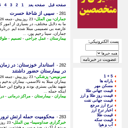
صفحه قبل
صفحه بعد
1
2
3
4
5
سیبی از شاخهٔ حسرت
281 -
-
-
جماران
بین الملل
23 روز پیش - جمعه 26 تیر 1405، 14:55
ما به دلایل مختلف، در بسیاری از امور که
عارضه بی تصمیمی مبتلا شده ایم. دربا
جماران، سینا رحیم پور، ...
بیمارستان
-
عمل جراحی
-
تصمیم
-
طولا
پست الکترونیکی:
استاندار خوزستان: در زمان
282 -
در بیمارستان حضور داشتند
5 + 1
-
-
سرنویس
پزشکی
23 روز پیش - جمعه 26 تیر 1405، 14:18
یارانه ها
بیماران مبتلا به تالاسمی، بیماران بدخی
مسکن مهر
شهید بقایی بستری بودند و وقوع این حمله
قیمت جهانی طلا
اینکه حمله ...
قیمت روز طلا و ارز
بیماران
-
بیمارستان
-
مراکز درمانی
-
در
قیمت جهانی نفت
نرخ ارز مرجع
اخبار نرخ ارز
قیمت طلا
محکومیت حمله ارتش تروریست
283 -
قیمت سکه
-
-
خبرگزاری صداوسیما
بین الملل
23 روز پیش - جمعه 26 تیر 1405، 14:15
آب و هوا
مردم اراک در صد و سی و هشتمین تجمع ش