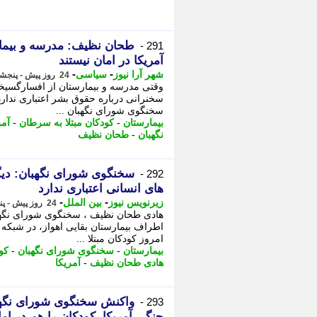
طحان نظیف: مدرسه و بیما
291 -
آمریکا در امان نیستند
-
-
شهر آرا نیوز
سیاسی
24 روز پیش - پنجشنبه 25 تیر 1405، 20:07
وقتی مدرسه و بیمارستان از افسارگسیخت
سخنرانی درباره حقوق بشر اعتباری ندار
سخنگوی شورای نگهبان ...
بیمارستان
-
کودکان مبتلا به سرطان
-
آمر
نگهبان
-
طحان نظیف
سخنگوی شورای نگهبان: دیگ
292 -
های انسانی اعتباری ندارد
-
-
زیرنویس نیوز
بین الملل
24 روز پیش - پنجشنبه 25 تیر 1405، 19:48
هادی طحان نظیف ، سخنگوی شورای نگهبا
اطراف بیمارستان بقایی اهواز، در شبکه
امروز کودکان مبتلا ...
بیمارستان
-
سخنگوی شورای نگهبان
-
کو
هادی طحان نظیف
-
آمریکا
واکنش سخنگوی شورای نگهبان
293 -
جنگی آمریکا، کودکان را هم در ا