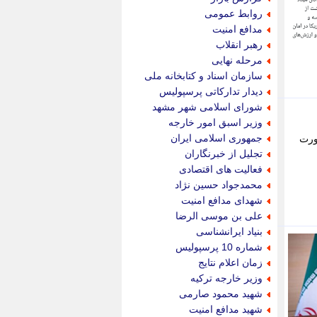
پویه آنلاین
روابط عمومی
پیام نفت
مدافع امنیت
تابناک
رهبر انقلاب
تازه نیوز
مرحله نهایی
تبیان
سازمان اسناد و کتابخانه ملی
تجارت نیوز
دیدار تدارکاتی پرسپولیس
تحریریه
شورای اسلامی شهر مشهد
ترابر نیوز
وزیر اسبق امور خارجه
ترفندباز
جمهوری اسلامی ایران
ورت
تریبون اقتصاد
تجلیل از خبرنگاران
تسنیم نیوز
فعالیت های اقتصادی
تک ناک
محمدجواد حسین نژاد
تکراتو
شهدای مدافع امنیت
توریسم آنلاین
علی بن موسی الرضا
تولید نیوز
بنیاد ایرانشناسی
تیتر فوری
شماره 10 پرسپولیس
تیکنا
زمان اعلام نتایج
جاب ویژن
وزیر خارجه ترکیه
جار نیوز
شهید محمود صارمی
جالبتر
شهید مدافع امنیت