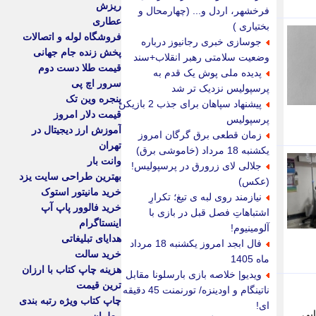
ریزش
فرخشهر، اردل و... (چهارمحال و
عطاری
بختیاری )
فروشگاه لوله و اتصالات
جوسازی خبری رجانیوز درباره
پخش زنده جام جهانی
وضعیت سلامتی رهبر انقلاب+سند
قیمت طلا دست دوم
پدیده ملی پوش یک قدم به
سرور اچ پی
پرسپولیس نزدیک تر شد
پنجره وین تک
پیشنهاد سپاهان برای جذب 2 بازیکن
قیمت دلار امروز
پرسپولیس
آموزش ارز دیجیتال در
زمان قطعی برق گرگان امروز
تهران
یکشنبه 18 مرداد (خاموشی برق)
وانت بار
جلالی لای زرورق در پرسپولیس!
بهترین طراحی سایت یزد
(عکس)
خرید مانیتور استوک
نیازمند روی لبه ی تیغ؛ تکرارِ
خرید فالوور پاپ آپ
اشتباهاتِ فصل قبل در بازی با
اینستاگرام
آلومینیوم!
هدایای تبلیغاتی
فال ابجد امروز یکشنبه 18 مرداد
خرید سالت
ماه 1405
هزینه چاپ کتاب با ارزان
ویدیو| خلاصه بازی بارسلونا مقابل
ترین قیمت
ناتینگام و اودینزه/ تورنمنت 45 دقیقه
چاپ کتاب ویژه رتبه بندی
ای!
ایی