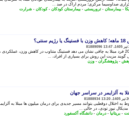
گزاری صداوسیما مرکزی؛ مردم اراک در صد ...
کا
-
بیمارستان
-
تروریستی
-
بیمارستان کودکان
-
کودکان
-
شرارت
نتی؟
81889096
نتایج یک مطالعه 18 ماهه روی بیش از 200 فرد مبتلا به چاقی نشان می دهد فستینگ متناوب در کاهش وزن، عملکرد
گویند مزیت این روش برای بسیاری از افراد، ...
هش
-
پژوهشگران
-
وزن
81888934
به اختلال دوقطبی بتوانند مسیر جدیدی برای درمان میلیون ها مبتلا به آلزایمر
مدیکال نیوز تودی، در حالی ...
فت
-
بریتانیا
-
درمان
-
دانشگاه آکسفورد