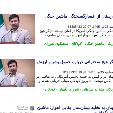
رستان از افسارگسیختگی ماشین جنگی
81885423
گی ماشین جنگی آمریکا در امان نیستند، دیگر هیچ
د. - به گزارش شهرآرانیوز، هادی طحان نظیف ،
یکا
-
ماشین جنگی
-
کودکان
-
سخنگوی شورای
ر هیچ سخنرانی درباره حقوق بشر و ارزش
81885333
ن در واکنش به حمله دشمن آمریکایی به نقاطی در
 ایکس نوشت: «دیروز کودکان میناب قربانی شدند و
دکان مبتلا به سرطان
-
شورای نگهبان
-
کودکان
-
 به تخلیه بیمارستان بقایی اهواز؛ ماشین
مان نگذاشت