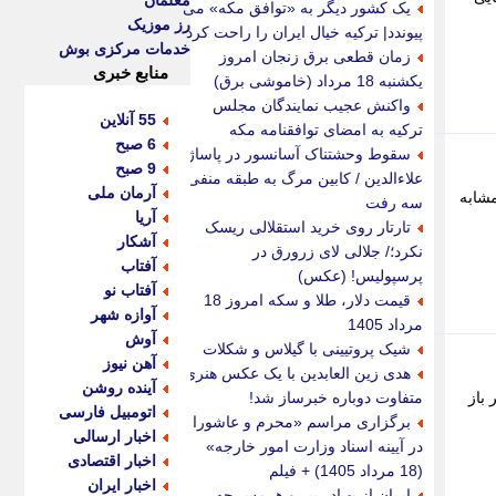
معلمان
یک کشور دیگر به «توافق مکه» می
رز موزیک
پیوندد| ترکیه خیال ایران را راحت کرد
خدمات مرکزی بوش
زمان قطعی برق زنجان امروز
منابع خبری
یکشنبه 18 مرداد (خاموشی برق)
واکنش عجیب نمایندگان مجلس
55 آنلاین
ترکیه به امضای توافقنامه مکه
6 صبح
سقوط وحشتناک آسانسور در پاساژ
9 صبح
علاءالدین / کابین مرگ به طبقه منفی
آرمان ملی
ی مشابه
سه رفت
آریا
تارتار روی خرید استقلالی ریسک
آشکار
نکرد؛/ جلالی لای زرورق در
آفتاب
پرسپولیس! (عکس)
آفتاب نو
قیمت دلار، طلا و سکه امروز 18
آوازه شهر
مرداد 1405
آوش
شیک پروتیینی با گیلاس و شکلات
آهن نیوز
هدی زین العابدین با یک عکس هنری
آینده روشن
 باز
متفاوت دوباره خبرساز شد!
اتومبیل فارسی
برگزاری مراسم «محرم و عاشورا
اخبار ارسالی
در آیینه اسناد وزارت امور خارجه»
اخبار اقتصادی
(18 مرداد 1405) + فیلم
اخبار ایران
ایران از پهپاد ریپر و هرمس چه