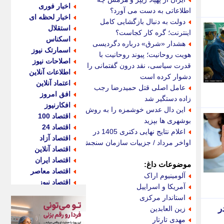
اخبار فوری
اطلاعاتی به دست می آورد؟
اخبار لحظه ای
دولت به دنبال بازگشایی کامل
استقلال
اینترنت؛ گره کار کجاست؟
اسکناس
هشدار «شرق» درباره دگردیسی
اسمارتک نیوز
هویت روحانیت؛ پیوند روحانیت با
اصلاحات نیوز
قدرت سیاسی، نقد درون گفتمانی را
اطلاعات آنلاین
دشوار کرده است
اعتماد آنلاین
عامل اصلی قتل حمیدرضا رجب
افق امروز
زاده دستگیر شد
افکارنیوز
این دال عدس خوشمزه را به روش
اقتصاد 100
بوشهری ها بپزید
اقتصاد 24
اعلام نتایج نهایی دکتری 1405 در
اقتصاد آزاد
اواخر مرداد / جزییات سازمان سنجش
اقتصاد آنلاین
اقتصاد ایران
موضوعات داغ:
اقتصاد معاصر
آلومینیوم اراک
اقتصاد نیوز
آمریکا و اسراییل
اکو ایران
استاندار مرکزی
اکوفارس
ر
زین العابدین
اکونگار
مهدی تارتار