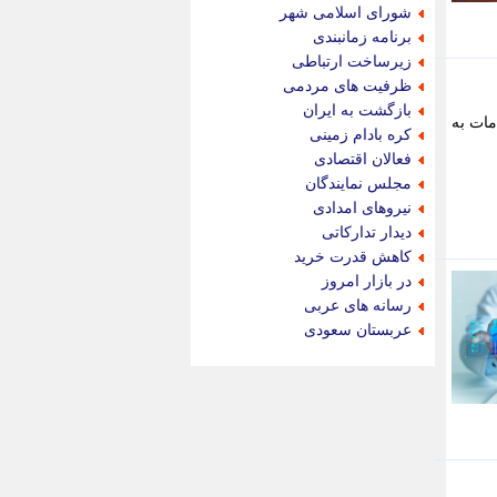
جام جم
شورای اسلامی شهر
جدید پرس
برنامه زمانبندی
جماران
زیرساخت ارتباطی
جوان ایرانی
ظرفیت های مردمی
جهان مانا
بازگشت به ایران
دمات به
جهان نگر
کره بادام زمینی
جهان نیوز
فعالان اقتصادی
چطور
مجلس نمایندگان
چمپیونات
نیروهای امدادی
چمدون
دیدار تدارکاتی
چه خبر
کاهش قدرت خرید
حادثه 24
در بازار امروز
حرف تو
رسانه های عربی
حوادث پلاس
عربستان سعودی
حوزه نیوز
خبر آنلاین
خبر جنوب
خبر سیاسی
خبر گردون
خبر ورزشی
خبرجو