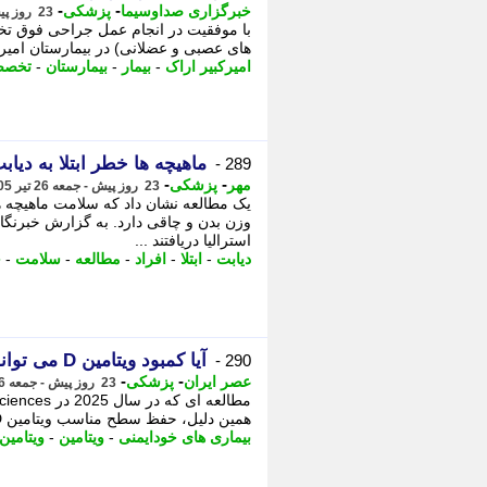
-
-
خبرگزاری صداوسیما
پزشکی
23 روز پیش - جمعه 26 تیر 1405، 08:45
با موفقیت در انجام عمل جراحی فوق تخص
های عصبی و عضلانی) در بیمارستان امیر
امیرکبیر اراک
-
بیمار
-
بیمارستان
-
تخص
ماهیچه ها خطر ابتلا به دیا
289 -
-
-
مهر
پزشکی
23 روز پیش - جمعه 26 تیر 1405، 07:20
یک مطالعه نشان داد که سلامت ماهیچه ها 
وزن بدن و چاقی دارد. به گزارش خبرنگار
استرالیا دریافتند ...
دیابت
-
ابتلا
-
افراد
-
مطالعه
-
سلامت
-
چ
آیا کمبود ویتامین D می تواند بر بیماری های خودایمنی تأثیر بگذارد؟
290 -
-
-
عصر ایران
پزشکی
23 روز پیش - جمعه 26 تیر 1405، 05:05
همین دلیل، حفظ سطح مناسب ویتامین D بخش مهمی از مراقبت های سلامت، - آیا کمبود ویتامین D می تواند ...
بیماری های خودایمنی
-
ویتامین
-
ویتامین D