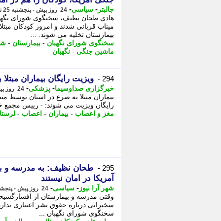
-
-
جالبتر
سیاسی
24 روز پیش - پنجشنبه 25 تیر 1405، 19:02
هادی طحان نظیف، سخنگوی شورای نگهبا
میناب قربانی شدند و امروز کودکان مبتلا
بیمارستان تخلیه می شوند. ...
سخنگوی شورای نگهبان
-
بیمارستان
-
شو
ماشین جنگی
-
نگهبان
ویزیت رایگان بیماران مبتلا
294 -
-
-
خبرگزاری صداوسیما
پزشکی
24 روز پیش - پنجشنبه 25 تیر 1405، 18:20
بیماران مبتلا به صرع در استان توسط 
رایگان ویزیت می شوند: - رییس مجمع خیر
مغز و اعصاب
-
بیماران
-
اعصاب
-
لرستا
طحان نظیف: به مدرسه و ب
295 -
آمریکا در امان نیستند
-
-
شهر آرا نیوز
سیاسی
24 روز پیش - پنجشنبه 25 تیر 1405، 18:12
وقتی مدرسه و بیمارستان از افسارگسیخت
سخنرانی درباره حقوق بشر اعتباری ندار
سخنگوی شورای نگهبان ...