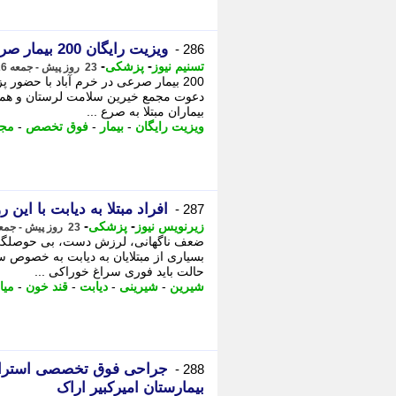
ویزیت رایگان 200 بیمار صرعی خرم آباد با حضور پزشکان فوق تخصص
286 -
-
-
تسنیم نیوز
پزشکی
23 روز پیش - جمعه 26 تیر 1405، 12:05
200 بیمار صرعی در خرم آباد با حضور
دعوت مجمع خیرین سلامت لرستان و همکا
بیماران مبتلا به صرع ...
ویزیت رایگان
-
بیمار
-
فوق تخصص
-
مجم
افراد مبتلا به دیابت با ای
287 -
-
-
زیرنویس نیوز
پزشکی
23 روز پیش - جمعه 26 تیر 1405، 11:08
ضعف ناگهانی، لرزش دست، بی حوصلگی و
بسیاری از مبتلایان به دیابت به خصوص س
حالت باید فوری سراغ خوراکی ...
شیرین
-
شیرینی
-
دیابت
-
قند خون
-
میا
جراحی فوق تخصصی استرابیس
288 -
بیمارستان امیرکبیر اراک