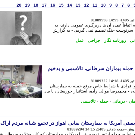
20
19
18
17
16
15
14
13
12
11
10
9
8
7
6
81889558
 اتفاقاً عمده آن ها دربرگیری عمومی دارند، به
ره سرنوشت جنگ تصمیم نمی گیریم. - به گزارش
نی
-
روزنامه نگار
-
جراحی
-
عمل
 حمله بیماران سرطانی، تالاسمی و بدخیم
81889322
م و افرادی با شرایط خاص موقع حمله به بیمارستان
، - محمدرضا موالی زاده، استاندار خوزستان، با بیان
مان
-
درمانی
-
حمله
-
تالاسمی
ی آمریکا به بیمارستان بقایی اهواز در تجمع شبانه مردم اراک
81889294
بانه، حمله ارتش تروریستی آمریکا به بیمارستان کودکان مبتلا به سرطان بق