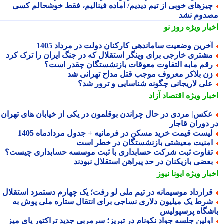
یزهای خوبی از تیم دیدیم/ آماده فینالیم، فقط خوشحالم کسی
دوم نشد
بار ویژه
روز نو
خرین وضعیت ساماندهی کارکنان دولت در مرداد 1405
شتری خارجی برای وینگر استقلال که در جنگ ایران را ترک کرد
قم مابه التفاوت معوقات بازنشستگان چقدر است؟
ن بلاکر معروف موجب قتل مداح تهرانی شد
لی لاریجانی چگونه شناسایی و ترور شد؟
بار ویژه
اقتصاد آزاد
کس| مردی در حال چراندن بوقلمون در یکی از خیابان های تهران
 دوران قاجار
یست قیمت خرید مسکن در فرمانیه + جدول مردادماه 1405
منیت معیشتی بازنشستگان در خطر است
فاوت ثبت شرکت حسابداری با ثبت موسسه حسابداری چیست؟
عضی بازیکنان در حد پیراهن استقلال نبودند
بار ویژه
ایونا نیوز
رارداد موسیمانه در تیم ملی لو رفت؛ یک چهارم دستمزد استقلال
رط یک میلیون دلاری نساجی برای انتقال ستاره ملی پوش به
شگاه پرسپولیس
ولین جلسه جواد نکونام در تبریز؛ سرمربی جدید تراکتور پای میز