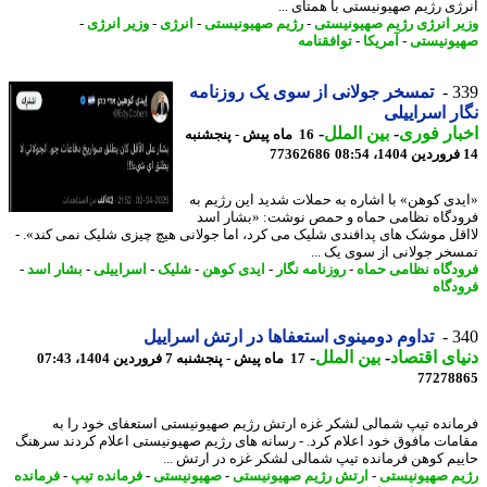
ژی رژیم صهیونیستی با همتای ...
ر انرژی رژیم صهیونیستی
-
رژیم صهیونیستی
-
انرژی
-
وزیر انرژی
-
ونیستی
-
آمریکا
-
توافقنامه
3
تمسخر جولانی از سوی یک روزنامه
ر اسراییلی
ار فوری
-
بین الملل
-
16 ماه پیش - پنجشنبه
77362686
دی کوهن» با اشاره به حملات شدید این رژیم به
دگاه نظامی حماه و حمص نوشت: «بشار اسد
قل موشک های پدافندی شلیک می کرد، اما جولانی هیچ چیزی شلیک نمی کند». -
خر جولانی از سوی یک ...
دگاه نظامی حماه
-
روزنامه نگار
-
ایدی کوهن
-
شلیک
-
اسراییلی
-
بشار اسد
-
دگاه
3
تداوم دومینوی استعفاها در ارتش اسراییل
ای اقتصاد
-
بین الملل
-
17 ماه پیش - پنجشنبه 7 فروردین 1404، 07:43
77278
انده تیپ شمالی لشکر غزه ارتش رژیم صهیونیستی استعفای خود را به
مات مافوق خود اعلام کرد. - رسانه های رژیم صهیونیستی اعلام کردند سرهنگ
یم کوهن فرمانده تیپ شمالی لشکر غزه در ارتش ...
م صهیونیستی
-
ارتش رژیم صهیونیستی
-
صهیونیستی
-
فرمانده تیپ
-
فرمانده