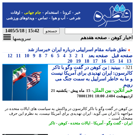
-
-
-
-
خبر
کرونا
استخدام
جام جهانی
اوقات
-
-
-
شرعی
آب و هوا
تماس
ویدئوهای ورزشی
15:42 | 1405/5/18
ار کوهن - صفحه هفدهم
سرویسها
نطق شبانه مقام اسراییلی درباره ایران خبرساز شد
حه قبل
صفحه بعد
1
2
3
4
5
6
7
8
9
10
11
12
20
19
18
17
16
15
14
3
ببینید | بن کوهن در گفت وگو با تاکر
رسون: ایران تهدیدی برای آمریکا نیست
ا به خاطر اسراییل به سمت جنگ می
م
 آنلاین
-
بین الملل
-
15 ماه پیش - یکشنبه 21
شت 1404، 18:00
78001391
کوهن در گفت وگو با تاکر کالرسون در واکنش به سیاست های ایالات متحده در
جهه با ایران می گوید: ایران تهدیدی برای آمریکا نیست، به نظرم این حرف
ک است. -
ان
-
گفت وگو
-
آمریکا
-
ایالات متحده
-
کوهن
-
تاکر