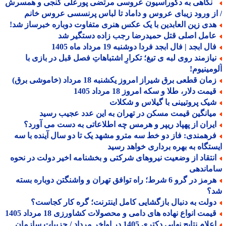
گاهی به دکوراسیون عروسی مرتضی پورعلی گنجی و همسرش
ز ورود زیبای عروس و داماد تا لباس پرنسسی عروس خانم
دی زین العابدین با یک عکس هنری متفاوت دوباره خبرساز شد!
امل اصلی قتل حمیدرضا رجب زاده دستگیر شد
ل ابجد | فال ابجد فردا دوشنبه 19 مرداد ماه 1405
یازمند روی لبه ی تیغ؛ تکرارِ اشتباهاتِ فصل قبل در بازی با
مینیوم!
ان قطعی برق شیراز امروز یکشنبه 18 مرداد (خاموشی برق)
مت دلار، طلا و سکه امروز 18 مرداد 1405
یک پروتیینی با گیلاس و شکلات
یانگین قیمت مسکن در تهران به این عدد عجیب رسید
یران از پهپاد ریپر و هرمس چه اطلاعاتی به دست می آورد؟
رهمندی: فاز دو خط سه مترو مشهد یک تا دو سال آینده با سه
تگاه به بهره برداری خواهد رسید
نتقاد از وضعیت نیروهای شرکتی و بخشنامه اخیر دولت در نحوه
ماندهی
هرمز در گرو 6 شرط؛ راه توافق تهران و واشنگتن دوباره بسته
؟
ولت به دنبال بازگشایی کامل اینترنت؛ گره کار کجاست؟
یمت انواع نهاده های دامی و محصولات کشاورزی 18 مرداد 1405
اعلام نتایج نهایی دکتری 1405 در اواخر مرداد / جزییات سازمان