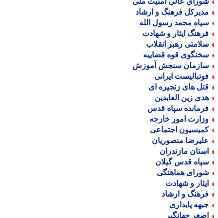
ورای عالی امنیت ملی
دیرکل فرهنگ و ارشاد
پاه محمد رسول الله
رهنگ ایثار و شهادت
لامتی رهبر انقلاب
خنگوی قوه قضاییه
ازمان سنجش آموزش
وتبالیست ایرانی
تل های زنجیره ای
دی زین العابدین
رمانده سپاه قدس
زارت امور خارجه
میسیون اجتماعی
لیرضا منصوریان
ستان مازندران
پاه قدس گیلان
ورای هماهنگی
یثار و شهادت
رهنگ و ارشاد
بهه پایداری
صغر جهانگیر