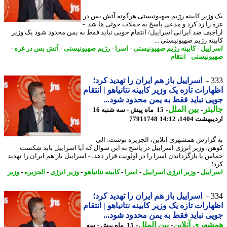
وزیر کابینه رژیم صهیونیستی هرگونه آتش بس در
غزه را رد کرد و مدعی پاسخ به حملات حوثی ‎ها شد. -
جیف ضد ایرانی اسراییل/ انتقام جویی نباید فقط به یمن محدود شود یک وزیر
ینه رژیم صهیونیستی ...
اییل
-
کابینه رژیم صهیونیستی
-
اسرا
-
رژیم صهیونیستی
-
آتش بس در غزه
-
ونیستی
-
انتقام
3
اسراییل باز هم ایران را تهدید کرد؛
ارات تازه یک وزیر کابینه نتانیاهو | انتقام
ی نباید فقط به یمن محدود شود...
بتر
-
بین الملل
-
15 ماه پیش - سه شنبه 16
شت 1404، 14:12
77911748
گزارش همشهری آنلاین، الجزیره نوشت: الی
ن، وزیر انرژی اسراییل در پاسخ به این سوال که آیا اسراییل باید شکست
س یا بازگرداندن اسرا را در اولویت قرار دهد، - اسراییل باز هم ایران را تهدید
؛
اییل
-
وزیر انرژی اسراییل
-
اسرا
-
کابینه نتانیاهو
-
وزیر انرژی
-
الجزیره
-
وزیر
3
اسراییل باز هم ایران را تهدید کرد؛
ارات تازه یک وزیر کابینه نتانیاهو | انتقام
ی نباید فقط به یمن محدود شود...
هری آنلاین
-
بین الملل
-
15 ماه پیش - سه