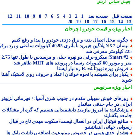
بش حماس
-
ارتش
حه قبل
صفحه بعد
1
2
3
4
5
6
7
8
9
10
11
12
20
19
18
17
16
15
14
بار ویژه
و قیمت خودرو | چرخان
گونه محل اتصال بدنه و برق دزدی خودرو را پیدا و رفع کنیم
نیسان NX7 پلاگین هیبرید با باتری 40.95 کیلووات ساعتی و برد برقی
 معرفی شد
Smart #2؛ میکرو-برقی دو نفره جیلی و مرسدس با طول تنها 2.75
ور 60 کیلووات رسماً در پرونده های MIIT ظاهر شد
روش ویژه تویوتا Rav4 ره نیاز ایستا
کبار برای همیشه با نحوه خواندن اعداد و حروف روی لاستیک آشنا
ید
بار ویژه
سرنویس
وزهای خوش سهیلی مقدم در جنوب شرق آسیا؛ / قهرمانی لژیونر
رانی در جام حذفی میانمار
زشکیان: ما امروز نیازمند دانشمندانی هستیم که گره از مشکلات
معه بگشایند
نافع فوتبال ایران در انفعال نیست/ سکوت مهدی تاج در قبال
ایی جهانی اینفانتینیو
شدار جدی همتی در خصوص ممنوعیت اضافه برداشت بانک ها