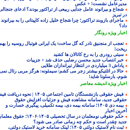
یرعامل نشست! + عکس
جاع و بیرانوند عامل جدایی ربیعی از تراکتور بودند؟ ادعای جنجالی
تبریز
اجرای بازوبند تراکتور؛ چرا شجاع خلیل زاده کاپیتانی را به بیرانوند
د؟
بار ویژه
رونگار
عجب از منجنیق نادر که گل ساخت/ یک ایرانی فوتبال روسیه را بهم
خت!
یتی رودری را به رخ کاتالان ها کشید
بر انتصاب جدید محسن رضایی حذف شد + جزییات
داش 3 میلیاردی در انتظار تیراندازان طلایی
الا در اتلتیکو بیشتر زجر می کشم/ سیمئونه: هرگز مربی رئال نمی
م، بارسلونا شاید!
بار ویژه
اندیشه معاصر
فیش حقوقی بازنشستگان تامین اجتماعی ۱۴۰۵ | نحوه دریافت فیش
وقی جدید، سامانه مشاهده فیش و جزئیات افزایش حقوق
بیمه دی ۱۴۰۵؛ سامانه بیمه دی، بیمه تکمیلی، پیگیری خسارت و
رین اخبار
حکم حقوقی نومعلمان در سال تحصیلی ۱۴۰۵-۱۴۰۶؛ حقوق معلمان
ید چقدر است و حکم چه زمانی صادر می شود؟
ثبت نام لاستیک دولتی ۱۴۰۵؛ لینک سامانه خرید لاستیک دولتی،