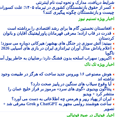
ایط دریافت، مدارک و نحوه ثبت نام اینترنتی
کسر از حقوق بازنشستگان کشوری در تیرماه ۱۴۰۵؛ علت کسورات
ست و بازنشستگان چگونه پیگیری کنند؟
بار ویژه
تسنیم نیوز
فغانستان نخستین گام ها برای رشد اقتصادی را برداشته است
درت در قاب اراده؛ معرفی قهرمانان پاورلیفتینگ آقایان و بانوان
دستان
بینید| آتش سوزی در جنگل های بهشهر/ هیرکانی دوباره می سوزد!
اعلام پاداش مدال آوران تیراندازی ایران در بازی های آسیایی 2026
ویا
کبرپور: سهراب اسلحه بدون فشنگ دارد/ رضاییان به خاطر پول آمد
بار ویژه
تک ناک
هوش مصنوعی ۱۶ ویروس جدید ساخت که هرگز در طبیعت وجود
شته اند
یا وقوع سیلاب های سنگین در پاییز صحت دارد؟
نتاگون ویدیوی «گوی های سرد» مرموز بر فراز خلیج عمان را
تشر کرد + ویدیو
یران از پهپاد ریپر و هرمس چه اطلاعاتی به دست می آورد؟
ساعت هوشمند رولمی مجهز به ChatGPT و Grok معرفی شد +
ویر
بار فوتبال در صبح فوتبالی