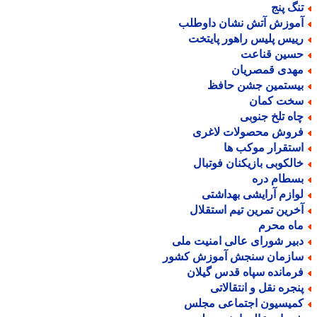
نگ پنج
موزش آتش نشان داوطلب
ییس پلیس راهور پایتخت
سین قناعت
هدی قمصریان
یستمین جشن حافظ
خت کمان
اه تلخ جنوبی
روش محصولات لاغری
ستقرار موکب ها
الکوبی بازیکنان فوتبال
سطام دره
وازم آرایشی بهداشتی
خرین تمرین تیم استقلال
اه محرم
بیر شورای عالی امنیت ملی
ازمان سنجش آموزش کشور
رمانده سپاه قدس گیلان
نجره نقل و انتقالاتی
میسیون اجتماعی مجلس