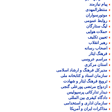
یام نیازمند
نتظرالمهدی
وتورسواران
وابط عمومی
یگ ستارگان
ملات هوایی
عیین تکلیف
هبر انقلاب
صحاب رسانه
رهنگ ایثار
راسم عروسی
ستان مرکزی
دیرکل فرهنگ و ارشاد اسلامی
ازمان اسناد و کتابخانه ملی
رویج فرهنگ ایثار و شهادت
زدواج مرتضی پورعلی گنجی
یدار تدارکاتی پرسپولیس
ادگاه کیفری بین المللی
ازمان اداری و استخدامی
ذاکرات ایران و آمریکا