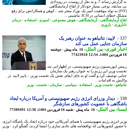
به گزارش رسانه 7، و به نقل از زومیت، در رویدادی
سابقه، نوعی بسیار خودکار از لقاح آزمایشگاهی
(IVF) به تولد موفقیت آمیز یک نوزاد منجر شد. - کوهن و همکارانش برای رفع
خطای انسانی در ICSI، ماشینی ...
ح آزمایشگاهی
-
آزمایشگاهی
-
هوش مصنوعی
-
اسپرم
-
استفاده
-
درمان
اروری
-
باروری
3
لاپید: نتانیاهو به عنوان رهبر یک
مان جنایی عمل می کند
ار فوری
-
بین الملل
-
16 ماه پیش - دوشنبه
77423918
س اپوزیسیون رژیم صهیونیستی، در اظهاراتی تند،
ت وزیر این رژیم را به عنوان رهبر یک سازمان
یی توصیف کرد و گفت او به جای ایفای نقش یک نخست وزیر، - یاییر لابید در
نش به اقدامات ...
یاهو
-
نخست وزیر
-
استفاده
-
سیاسی
-
سازمان
-
نخست
-
وزیر
3
دیدار وزرای انرژی رژیم صهیونیستی و آمریکا درباره ایجاد
شگاهی با عضویت کشورهای سازشگر
نا
-
بین الملل
-
16 ماه پیش - شنبه 16 فروردین 1404، 12:30
77389491
ر انرژی رژیم صهیونیستی با همتای آمریکایی خود درباره ایجاد یک باشگاه انرژی
حضور کشورهایی که توافقنامه های عادی سازی را امضا کردند، گفتگو کرد. - وزیر