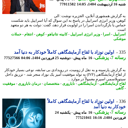
 1404، 14:05
77911582
گزارش همشهری آنلاین، الجزیره نوشت: الی
ن، وزیر انرژی اسراییل در پاسخ به این سوال که آیا اسراییل باید شکست
س یا بازگرداندن اسرا را در اولویت قرار دهد، گفت: دولت به هر دو متعهد
.
اییل
-
اسرا
-
وزیر انرژی اسراییل
-
کابینه نتانیاهو
-
کوهن
-
انتقام
-
حملات
شکی
3
اولین نوزاد با لقاح آزمایشگاهی کاملاً خودکار به دنیا آمد
نه 7
-
پزشکی
-
16 ماه پیش - دوشنبه 25 فروردین 1404، 04:06
77527566
گزارش پارسینه و به نقل از زومیت، در رویدادی بی سابقه، نوعی بسیار خودکار
از لقاح آزمایشگاهی (IVF) به تولد موفقیت آمیز یک نوزاد منجر شد. - تزریق داخل
وپلاسمی اسپرم معمولاً در موارد ...
ح آزمایشگاهی
-
آزمایشگاهی
-
ناباروری
-
متخصصان
-
درمان ناباروری
-
موفقیت
هی
3
اولین نوزاد با لقاح آزمایشگاهی کاملاً
کار به دنیا آمد
نه 7
-
پزشکی
-
16 ماه پیش - یکشنبه 24
 1404، 16:16
77521041