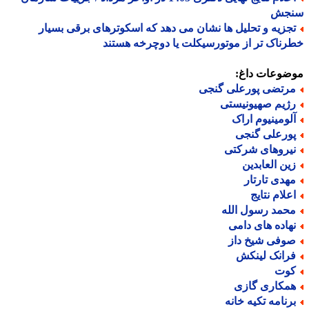
جش
جزیه و تحلیل ها نشان می دهد که اسکوترهای برقی بسیار
ناک تر از موتورسیکلت یا دوچرخه هستند
ضوعات داغ:
رتضی پورعلی گنجی
ژیم صهیونیستی
لومینیوم اراک
ورعلی گنجی
یروهای شرکتی
ین العابدین
هدی تارتار
علام نتایج
حمد رسول الله
هاده های دامی
وفی شیخ داز
رانک لینکش
وت
مکاری گازی
رنامه تکیه خانه