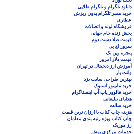
 نوزاد
لود تلگرام و تلگرام طلایی
د ممبر تلگرام بدون ریزش
اری
شگاه لوله و اتصالات
 زنده جام جهانی
مت طلا دست دوم
ر اچ پی
ره وین تک
ت دلار امروز
زش ارز دیجیتال در تهران
ت بار
رین طراحی سایت یزد
د مانیتور استوک
د فالوور پاپ آپ اینستاگرام
یای تبلیغاتی
ید سالت
نه چاپ کتاب با ارزان ترین قیمت
 کتاب ویژه رتبه بندی معلمان
موزیک
مات مرکزی بوش