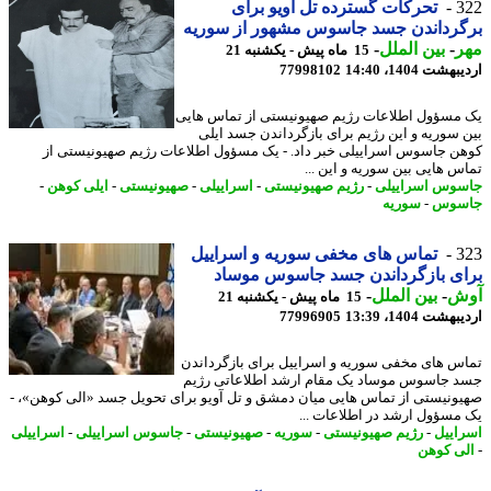
3
تحرکات گسترده تل آویو برای
گرداندن جسد جاسوس مشهور از سوریه
ر
-
بین الملل
-
15 ماه پیش - یکشنبه 21
شت 1404، 14:40
77998102
مسؤول اطلاعات رژیم صهیونیستی از تماس هایی
 سوریه و این رژیم برای بازگرداندن جسد ایلی
ن جاسوس اسراییلی خبر داد. - یک مسؤول اطلاعات رژیم صهیونیستی از
س هایی بین سوریه و این ...
وس اسراییلی
-
رژیم صهیونیستی
-
اسراییلی
-
صهیونیستی
-
ایلی کوهن
-
سوس
-
سوریه
3
تماس های مخفی سوریه و اسراییل
ی بازگرداندن جسد جاسوس موساد
ش
-
بین الملل
-
15 ماه پیش - یکشنبه 21
شت 1404، 13:39
77996905
س های مخفی سوریه و اسراییل برای بازگرداندن
 جاسوس موساد یک مقام ارشد اطلاعاتی رژیم
ونیستی از تماس هایی میان دمشق و تل آویو برای تحویل جسد «الی کوهن»، -
مسؤول ارشد در اطلاعات ...
اییل
-
رژیم صهیونیستی
-
سوریه
-
صهیونیستی
-
جاسوس اسراییلی
-
اسراییلی
ی کوهن