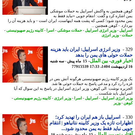
ن همچنین به واکنش اسراییل به حملات موشکی
 اشاره کرد و گفت: انتقام جویی «نباید فقط به
 محدود شود؛ کسی که پشت همه اینهاست، ایران است – و باید هزینه آن را
ازد. - کوهن همچنین ...
اییل
-
وزیر انرژی اسراییل
-
حملات موشکی
-
اسرا
-
کابینه رژیم صهیونیستی
-
ات
-
وزیر انرژی
3
وزیر انرژی اسراییل: ایران باید هزینه
ات حوثی های یمن را بدهد
ار فوری
-
بین الملل
-
15 ماه پیش - سه شنبه
77915539
وزیر کابینه رژیم صهیونیستی هرگونه آتش بس در
غزه را رد کرد و مدعی پاسخ به حملات حوثی ‎ها شد.
زیره نوشت: الی کوهن، وزیر انرژی اسراییل در پاسخ به این سوال که آیا
اییل باید شکست ...
ر انرژی اسراییل
-
اسراییل
-
اسرا
-
وزیر انرژی
-
کابینه رژیم صهیونیستی
-
ن
-
وزیر
3
اسراییل باز هم ایران را تهدید کرد؛
ارات تازه یک وزیر کابینه نتانیاهو | انتقام
ی نباید فقط به یمن محدود شود...
اب نو
-
بین الملل
-
15 ماه پیش - سه شنبه 16