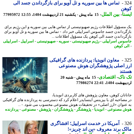
3
تماس ها بین سوریه و تل آویو برای بازگرداندن جسد الی
هن
نا
-
بین الملل
-
15 ماه پیش - یکشنبه 21 اردیبهشت 1404، 12:55
77995972
مسؤول اطلاعات رژیم صهیونیستی از تماس هایی بین سوریه و این رژیم برای
گرداندن جسد جاسوس اسراییلی خبر داد. - تماس ها بین سوریه و تل آویو برای
گرداندن جسد الی کوهن یک مسؤول اطلاعات ...
وس اسراییلی
-
رژیم صهیونیستی
-
سوریه
-
صهیونیستی
-
اسراییل
-
اسراییلی
ی کوهن
3
معاون انویدیا: پردازنده های گرافیکی
ز اصلی پژوهشگران هوش مصنوعی
تند
ناک
-
اقتصادی
-
15 ماه پیش - شنبه 20
شت 1404، 22:41
77986274
اتان کوهن، معاون پژوهش های کاربردی انویدیا،
مصاحبه ای با بیزینس اینسایدر اعلام کرد که دسترسی به پردازنده های گرافیکی
عنوان «ارز اصلی» در تحقیقات هوش مصنوعی محسوب می شود. - ...
ش مصنوعی
-
انویدیا
-
پژوهشگر
-
پژوهشگران
-
پژوهش
-
مصنوعی
-
پردازنده
3
آمریکا در خدمت اسراییل؛ افشاگری
ک برند معروف «بِن اند جِریز»!