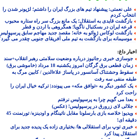
لی نعمتی: پیشنهاد تیم های بزرگ ایران را داشتم؛ لژیونر شدن را
تخاب کردم
ازگشت قایدی به استقلال؛ یک مانع بزرگ سر راه ستاره محبوب
رعه ایران در بسکتبال ناگویا؛ همگروهی با اردن و قطر
ازگشت لوکاس ژوائو به خانه؛ مقصد جدید مهاجم سابق پرسپولیس
وسیمانه برای بازگشت به تیم ملی آفریقای جنوبی چقدر می گیرد؟
ار داغ:
وسازی خبری رجانیوز درباره وضعیت سلامتی رهبر انقلاب+سند
ان قطعی برق گرگان امروز یکشنبه 18 مرداد (خاموشی برق)
قوط وحشتناک آسانسور در پاساژ علاءالدین / کابین مرگ به
قه منفی سه رفت
ک کشور دیگر به «توافق مکه» می پیوندد| ترکیه خیال ایران را
حت کرد
عدا می گویم چرا به پرسپولیس نرفتم
لالی لای زرورق در پرسپولیس! (عکس)
ویدیو| خلاصه بازی بارسلونا مقابل ناتینگام و اودینزه/ تورنمنت 45
قه ای!
بری توپ برای استقلالی ها/ بختیاری زاده یک پدیده جدید برای
قلال پیدا کرد