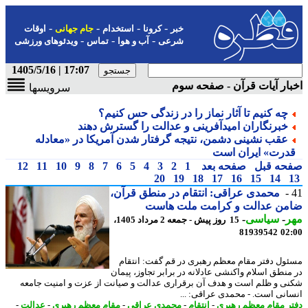
-
-
-
-
خبر
کرونا
استخدام
جام جهانی
اوقات
-
-
-
شرعی
آب و هوا
تماس
ویدئوهای ورزشی
17:07 | 1405/5/16
ار آیات قرآن - صفحه سوم
سرویسها
چه کنیم تا آثار نماز را در زندگی حس کنیم؟
خبرنگاران امیدآفرینی و عدالت را گسترش دهند
عقب نشینی دشمن، نتیجه گرفتار شدن آمریکا در «معادله
درت» ایران است
حه قبل
صفحه بعد
1
2
3
4
5
6
7
8
9
10
11
12
20
19
18
17
16
15
14
محمدی عراقی: انتقام در منطق قرآن،
من عدالت و کرامت ملت هاست
ر
-
سیاسی
-
15 روز پیش - جمعه 2 مرداد 1405،
81939542
02
ول دفتر مقام معظم رهبری در قم گفت: انتقام
منطق اسلام واکنشی عادلانه در برابر تجاوز، پیمان
ی و ظلم است و هدف آن برقراری عدالت و صیانت از عزت و امنیت جامعه
انی است. - محمدی عراقی: ...
ر مقام معظم رهبری
-
انتقام
-
محمدی عراقی
-
مقام معظم رهبری
-
عدالت
-