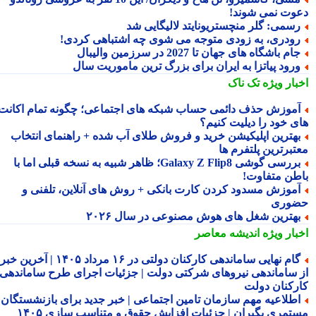
وت نمی شوند!
سمی: گلر منچستریونایتد لالیگایی شد
ودری، به زودی متوجه می شوی چه اشتباهی کردی!
ام باشگاه های جهان تا 2027 در سرزمین والیبال
رود پیاتزا به ایران برای بزرگ ترین ماموریت سال
بار ویژه
تک ناک
موزش حذف دائمی حساب شبکه های اجتماعی؛ چگونه تمام اکانت
ی خود را دیلیت کنیم؟
هترین اپلیکیشن خرید و فروش طلای آب شده + راهنمای انتخاب
تبرترین پلتفرم ها
بررسی گوشی Galaxy Z Flip8؛ ظاهر شبیه به نسخه قبلی اما با
طن متفاوت!
موزش مسدود کردن کارت بانکی + روش های آنلاین، تلفنی و
وری
هترین شغل های هوش مصنوعی در سال ۲۰۲۶
بار ویژه
اندیشه معاصر
گام نهایی ساماندهی کارکنان دولتی در ۱۶ مرداد ۱۴۰۵ | آخرین خبر
 ساماندهی نیروهای شرکتی دولت | جزئیات اجرای طرح ساماندهی
رکنان دولت
طلاعیه مهم سازمان تامین اجتماعی | خبر جدید برای بازنشستگان و
تمری بگیران | جزئیات افزایش حقوق و متناسب سازی ۱۴۰۵