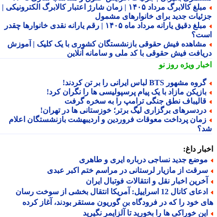
مبلغ کالابرگ مرداد ۱۴۰۵ | زمان شارژ اعتبار کالابرگ الکترونیکی |
ئیات جدید برای خانوارهای مشمول
مبلغ دقیق یارانه مرداد ماه ۱۴۰۵ | رقم یارانه نقدی خانوارها چقدر
ت؟
شاهده فیش حقوقی بازنشستگان کشوری با یک کلیک | آموزش
یافت فیش حقوقی با کد ملی و سامانه آنلاین
بار ویژه
روز نو
روه مشهور BTS لباس ایرانی را بر تن کردند!
ازیکن مازاد با یک پیام پرسپولیسی ها را نگران کرد!
الیباف نطق جنگی ترامپ را به سخره گرفت
ردسرهای برگزاری لیگ برتر؛ خوزستانی ها در تهران!
مان پرداخت معوقات فروردین و اردیبهشت بازنشستگان اعلام
؟
ار داغ:
وضع جدید نساجی درباره ایری و طاهری
رقت از مازیار لرستانی در مراسم ختم اکبر عبدی
خرین اخبار نقل و انتقالات فوتبال ایران
ادعای کانال 12 اسراییل: آمریکا انتقال بخشی از سوخت رسان
 خود را که در فرودگاه بن گوریون مستقر بودند، آغاز کرده
ین خوراکی ها را بخورید تا آلزایمر نگیرید