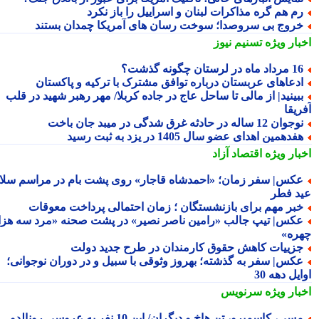
م هم گره مذاکرات لبنان و اسراییل را باز نکرد
روج بی سروصدا؛ سوخت رسان های آمریکا چمدان بستند
بار ویژه
تسنیم نیوز
داد ماه در لرستان چگونه گذشت؟
دعاهای عربستان درباره توافق مشترک با ترکیه و پاکستان
بینید| از مالی تا ساحل عاج در جاده کربلا/ مهر رهبر شهید در قلب
یقا
جوان 12 ساله در حادثه غرق شدگی در میبد جان باخت
فدهمین اهدای عضو سال 1405 در یزد به ثبت رسید
بار ویژه
اقتصاد آزاد
کس| سفر زمان؛ «احمدشاه قاجار» روی پشت بام در مراسم سلام
د فطر
بر مهم برای بازنشستگان ؛ زمان احتمالی پرداخت معوقات
کس| تیپ جالب «رامین ناصر نصیر» در پشت صحنه «مرد سه هزار
ره»
زییات کاهش حقوق کارمندان در طرح جدید دولت
کس| سفر به گذشته؛ بهروز وثوقی با سبیل و در دوران نوجوانی؛
یل دهه 30
بار ویژه
سرنویس
مسی، کاسمیرو، تن هاخ و دیگران/ این 10 نفر به عروسی رونالدو