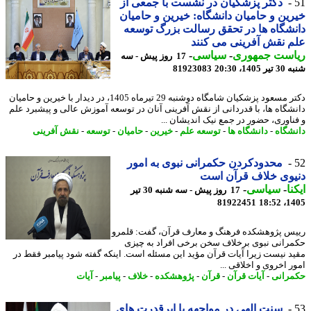
دکتر پزشکیان در نشست با جمعی از
ین و حامیان دانشگاه: خیرین و حامیان
شگاه ها در تحقق رسالت بزرگ توسعه
 نقش آفرینی می کنند
است جمهوری
-
سیاسی
-
17 روز پیش - سه
140، 20:30
81923083
دکتر مسعود پزشکیان شامگاه دوشنبه 29 تیرماه 1405، در دیدار با خیرین و حامیان
شگاه ها، با قدردانی از نقش آفرینی آنان در توسعه آموزش عالی و پیشبرد علم
ناوری، حضور در جمع نیک اندیشان ...
شگاه
-
دانشگاه ها
-
توسعه علم
-
خیرین
-
حامیان
-
توسعه
-
نقش آفرینی
محدودکردن حکمرانی نبوی به امور
یوی خلاف قرآن است
نا
-
سیاسی
-
17 روز پیش - سه شنبه 30 تیر
81922451
1405
س پژوهشکده فرهنگ و معارف قرآن، گفت: قلمرو
رانی نبوی برخلاف سخن برخی افراد به چیزی
د نیست زیرا آیات قرآن مؤید این مسئله است. اینکه گفته شود پیامبر فقط در
ر اخروی و اخلاقی ...
رانی
-
آیات قرآن
-
قرآن
-
پژوهشکده
-
خلاف
-
پیامبر
-
آیات
سنت الهی در مواجهه با ابرقدرت های