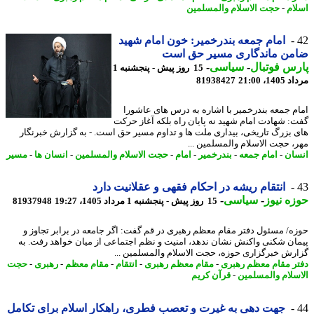
ام
-
حجت الاسلام والمسلمین
امام جمعه بندرخمیر: خون امام شهید
من ماندگاری مسیر حق است
س فوتبال
-
سیاسی
-
15 روز پیش - پنجشنبه 1
1، 21:00
81938427
م جمعه بندرخمیر با اشاره به درس های عاشورا
: شهادت امام شهید نه پایان راه بلکه آغاز حرکت
 بزرگ تاریخی، بیداری ملت ها و تداوم مسیر حق است. - به گزارش خبرنگار
، حجت الاسلام والمسلمین ...
ان
-
امام جمعه
-
بندرخمیر
-
امام
-
حجت الاسلام والمسلمین
-
انسان ها
-
مسیر
انتقام ریشه در احکام فقهی و عقلانیت دارد
ه نیوز
-
سیاسی
-
15 روز پیش - پنجشنبه 1 مرداد 1405، 19:27
81937948
ه/ مسئول دفتر مقام معظم رهبری در قم گفت: اگر جامعه در برابر تجاوز و
ان شکنی واکنش نشان ندهد، امنیت و نظم اجتماعی از میان خواهد رفت. به
رش خبرگزاری حوزه، حجت الاسلام والمسلمین ...
ر مقام معظم رهبری
-
مقام معظم رهبری
-
انتقام
-
مقام معظم
-
رهبری
-
حجت
سلام والمسلمین
-
قرآن کریم
جهت دهی به غیرت و تعصب فطری، راهکار اسلام برای تکامل