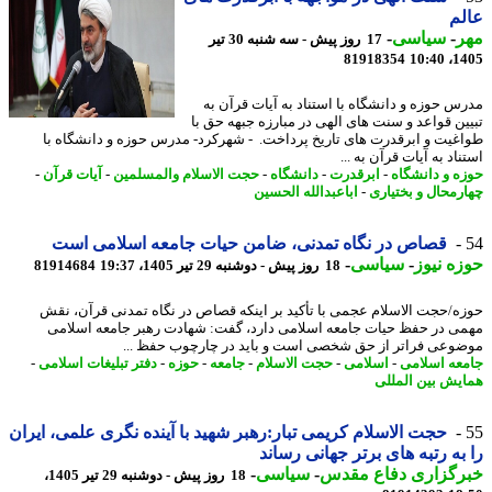
لم
ر
-
سیاسی
-
17 روز پیش - سه شنبه 30 تیر
81918354
1405
س حوزه و دانشگاه با استناد به آیات قرآن به
ین قواعد و سنت های الهی در مبارزه جبهه حق با
غیت و ابرقدرت های تاریخ پرداخت. - شهرکرد- مدرس حوزه و دانشگاه با
اد به آیات قرآن به ...
ه و دانشگاه
-
ابرقدرت
-
دانشگاه
-
حجت الاسلام والمسلمین
-
آیات قرآن
-
رمحال و بختیاری
-
اباعبدالله الحسین
قصاص در نگاه تمدنی، ضامن حیات جامعه اسلامی است
ه نیوز
-
سیاسی
-
18 روز پیش - دوشنبه 29 تیر 1405، 19:37
81914684
ه/حجت الاسلام عجمی با تأکید بر اینکه قصاص در نگاه تمدنی قرآن، نقش
ی در حفظ حیات جامعه اسلامی دارد، گفت: شهادت رهبر جامعه اسلامی
وعی فراتر از حق شخصی است و باید در چارچوب حفظ ...
عه اسلامی
-
اسلامی
-
حجت الاسلام
-
جامعه
-
حوزه
-
دفتر تبلیغات اسلامی
-
یش بین المللی
حجت الاسلام کریمی تبار:رهبر شهید با آینده نگری علمی، ایران
به رتبه های برتر جهانی رساند
رگزاری دفاع مقدس
-
سیاسی
-
18 روز پیش - دوشنبه 29 تیر 1405،