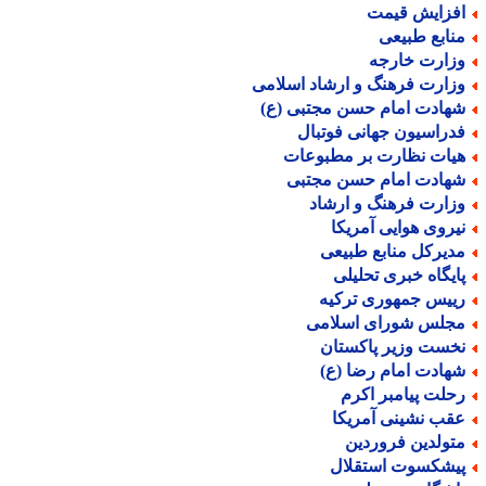
فزایش قیمت
نابع طبیعی
زارت خارجه
زارت فرهنگ و ارشاد اسلامی
هادت امام حسن مجتبی (ع)
دراسیون جهانی فوتبال
یات نظارت بر مطبوعات
هادت امام حسن مجتبی
زارت فرهنگ و ارشاد
یروی هوایی آمریکا
دیرکل منابع طبیعی
ایگاه خبری تحلیلی
ییس جمهوری ترکیه
جلس شورای اسلامی
خست وزیر پاکستان
هادت امام رضا (ع)
حلت پیامبر اکرم
قب نشینی آمریکا
تولدین فروردین
یشکسوت استقلال