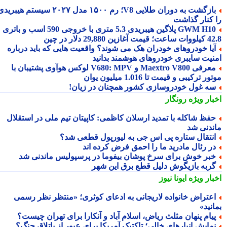
بازگشت به دوران طلایی V8؛ رم ۱۵۰۰ مدل ۲۰۲۷ سیستم هیبریدی
 کنار گذاشت
GWM H10 پلاگین هیبریدی 5.3 متری با خروجی 590 اسب و باتری
 آغازین 29,880 دلار در چین
یا خودروهای خودران هک می شوند؟ واقعیت هایی که باید درباره
نیت سایبری خودروهای هوشمند بدانید
معرفی Maextro V800 و V680: MPV لوکس هوآوی پشتیبان با
ر ترکیبی و قیمت تا 1.016 میلیون یوان
ه غول خودروسازی کشور همچنان در زیان!
بار ویژه
رونگار
فظ شاکله با تمدید ارسلان کاظمی: کاپیتان تیم ملی در استقلال
ندنی شد
نتقال ستاره پی اس جی به لیورپول قطعی شد؟
ر رئال مادرید ما را احمق فرض کرده اند
بر خوش برای سرخ پوشان بیفوما در پرسپولیس ماندنی شد
ربه بازیگوش دلیل قطع برق این شهر
بار ویژه
ایونا نیوز
عتراض خانواده لاریجانی به ادعای کوثری؛ «منتظر نظر رسمی
نید»
یام پنهان مثلث ریاض، اسلام آباد و آنکارا برای تهران چیست؟
مایش انبارهای خالی؛ تاکتیک آمریکا برای عبور از باتلاق جنگ؟