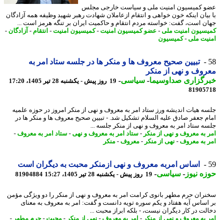
 کمیسیون امنیت ملی و سیاست خارجی مجلس
بیان اینکه خون خواهی و انتقام ازعاملان شهادت رهبر شهید وظیفه همه آزادگان
ن است، گفت: خواسته مردم انتقام و حاکمیت ایران بر تنگه هرمز است ...
سیون امنیت ملی
-
عضو کمیسیون امنیت
-
کمیسیون امنیت
-
انتقام
-
آزادگان
-
یت ملی
-
کمیسیون
تبیین صحیح معروف ها و منکر ها در جلسه ستاد امر به
وف و نهی از منکر
رگزاری صداوسیما
-
سیاسی
-
19 روز پیش - یکشنبه 28 تیر 1405، 17:20
81905
ه هیات اندیشه ورز ستاد امر به معروف و نهی از منکر امروز در حوزه علمیه
م جعفر صادق علیه السلام تشکیل شد. - تبیین صحیح معروف ها و منکر ها در
ه ستاد امر به معروف و نهی از منکر جلسه ...
 به معروف و نهی از منکر
-
ستاد امر به معروف و نهی
-
ستاد امر به معروف
-
 به معروف
-
نهی از منکر
-
معروف
-
منکر
اساس امربه معروف و نهی ازمنکر محبت به دیگران است
ه نیوز
-
سیاسی
-
19 روز پیش - یکشنبه 28 تیر 1405، 15:27
81904884
ران حرم مطهر بانوی کرامت امر به معروف و نهی از منکر را دو ویژگی مؤمن
اساس آیه هفتاد و یکم سوره تویه دانست و گفت: امر به معروف به معنای
لت در کار دیگران نیست، - بلکه ابراز محبت ...
 به معروف و نهی از منکر
-
امر به معروف
-
نهی از منکر
-
محبت
-
حرم مطهر
-