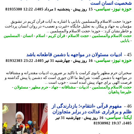
صیت انسان است
ه نیوز
-
سیاسی
-
15 روز پیش - پنجشنبه 1 مرداد 1405، 12:22
81935300
ه/ حجت الاسلام والمسلمین بابایی با اشاره به آیات قرآن کریم در تشویق
نان به جهاد و پیکار، به تحلیل جایگاه «غیرت و تعصب» در روان انسان پرداخت
اطرنشان کرد: - حوزه/ حجت الاسلام والمسلمین ...
 الاسلام والمسلمین
-
حجت الاسلام
-
قرآن کریم
-
اسلام
-
انسان
-
المسلمین
بایی
ادبیات مسئولان در مواجهه با دشمن قاطعانه باشد
ه نیوز
-
سیاسی
-
16 روز پیش - چهارشنبه 31 تیر 1405، 23:22
81932303
ران حرم مطهر بانوی کرامت با تاکید بر ضرورت ادبیات مقتدرانه و مشتاقانه
مواجهه با دشمن گفت: شرایط ما الان جوری است که دشمن پا پیش گذاشته و
ت الهی برای جهاد پیش آمده است. - خوب است ...
 الاسلام والمسلمین
-
ادبیات
-
مشتاقانه
-
جهاد
-
حرم مطهر
-
مسئولان
-
رضا پناهیان
مفهوم قرآنی «انتقام»؛ بازدارندگی از
 و برقراری عدالت در برابر متجاوزان
نا
-
سیاسی
-
16 روز پیش - چهارشنبه 31 تیر
81930902
1405