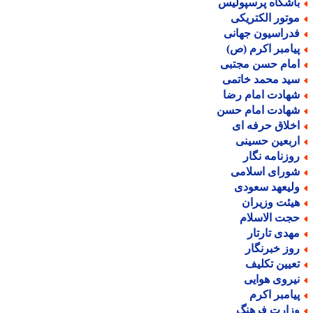
اشگاه پرسپولیس
وتور الکتریکی
دراسیون جهانی
یامبر اکرم (ص)
مام حسن مجتبی
ید محمد خاتمی
هادت امام رضا
هادت امام حسن
خلاق حرفه ای
ربعین حسینی
وزنامه نگار
ورای اسلامی
لیعهد سعودی
یئت وزیران
جت الاسلام
هدی تارتار
وز خبرنگار
عیین تکلیف
یروی هوایی
یامبر اکرم
زارت فرهنگ