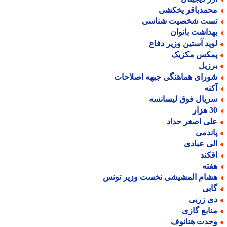
حمدباقر یخکشی
ست شخصیت شناسی
هداشت بانوان
وید آستین وزیر دفاع
مکس مکزیک
رزیل
ورای هماهنگی جبهه اصلاحات
کنه
ریال فوق لیسانسه
هزار
لی اصغر حداد
اندمی
لی عبادی
قکند
فته
شام المشیشی نخست وزیر تونس
ابی
ی زربی
نابع گازی
حدت هنانوف