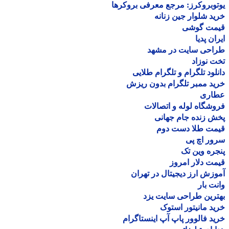
وبروکرز: مرجع معرفی بروکرها
د شلوار جین زنانه
مت گوشی
ان پدیا
احی سایت در مشهد
 نوزاد
لود تلگرام و تلگرام طلایی
د ممبر تلگرام بدون ریزش
اری
شگاه لوله و اتصالات
 زنده جام جهانی
مت طلا دست دوم
ر اچ پی
ره وین تک
ت دلار امروز
زش ارز دیجیتال در تهران
ت بار
رین طراحی سایت یزد
د مانیتور استوک
د فالوور پاپ آپ اینستاگرام