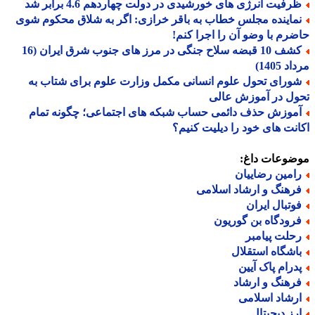
رفیت انرژی های خورشیدی در دولت چهاردهم 4.6 برابر شد
ماینده مجلس خطاب به باقر خرازی: اگر به شلاق محکوم شوی
رم با وضو آن را اجرا کنم!
کشف 10 قبضه سلاح جنگی در مرز های جنوب شرق ایران (16
 1405)
ورای تحول علوم انسانی مکمل وزارت علوم برای شتاب به
ل در آموزش عالی
موزش حذف دائمی حساب شبکه های اجتماعی؛ چگونه تمام
نت های خود را دیلیت کنیم؟
ضوعات داغ:
امین رضاییان
رهنگ و ارشاد اسلامی
وتبال ایران
رودگاه بن گوریون
حلت پیامبر
اشگاه استقلال
درام پاک آیین
رهنگ و ارشاد
رشاد اسلامی
رز دیجیتال