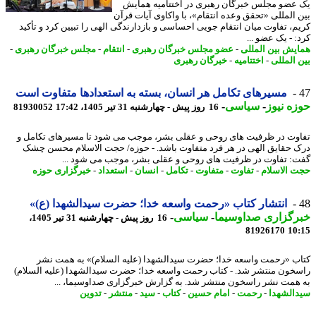
عضو مجلس خبرگان رهبری در اختتامیه همایش
 المللی «تحقق وعده انتقام»، با واکاوی آیات قرآن
م، تفاوت میان انتقام جویی احساسی و بازدارندگی الهی را تبیین کرد و تأکید
 - یک عضو ...
یش بین المللی
-
عضو مجلس خبرگان رهبری
-
انتقام
-
مجلس خبرگان رهبری
-
 المللی
-
اختتامیه
-
خبرگان رهبری
مسیرهای تکامل هر انسان، بسته به استعدادها متفاوت است
ه نیوز
-
سیاسی
-
16 روز پیش - چهارشنبه 31 تیر 1405، 17:42
81930052
وت در ظرفیت های روحی و عقلی بشر، موجب می شود تا مسیرهای تکامل و
 حقایق الهی در هر فرد متفاوت باشد. - حوزه/ حجت الاسلام محسن چشک
: تفاوت در ظرفیت های روحی و عقلی بشر، موجب می شود ...
 الاسلام
-
تفاوت
-
متفاوت
-
تکامل
-
انسان
-
استعداد
-
خبرگزاری حوزه
انتشار کتاب «رحمت واسعه خدا؛ حضرت سیدالشهدا (ع)»
رگزاری صداوسیما
-
سیاسی
-
16 روز پیش - چهارشنبه 31 تیر 1405،
81926170
10
ب «رحمت واسعه خدا؛ حضرت سیدالشهدا (علیه السلام)» به همت نشر
خون منتشر شد. - کتاب رحمت واسعه خدا؛ حضرت سیدالشهدا (علیه السلام)
همت نشر راسخون منتشر شد. به گزارش خبرگزاری صداوسیما، ...
الشهدا
-
رحمت
-
امام حسین
-
کتاب
-
سید
-
منتشر
-
تدوین