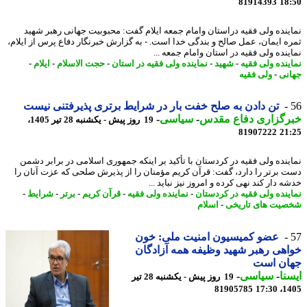
81914393
18
ینده ولی فقیه دراستان وامام جمعه ایلام گفت: محبوبیت جهانی رهبر شهید
ه ایمان، عمل صالح و بندگی خدا است. - به گزارش خبرنگار دفاع پرس از ایلام،
ینده ولی فقیه در استان وامام جمعه ...
ینده ولی فقیه
-
شهید
-
نماینده ولی فقیه در استان
-
حجت الاسلام
-
ایلام
-
نی
-
ولی فقیه
تن دادن به صلح خفت بار در شرایط برتری پذیرفتنی نیست
رگزاری دفاع مقدس
-
سیاسی
-
19 روز پیش - یکشنبه 28 تیر 1405،
81907222
21
ینده ولی فقیه در کردستان با تأکید بر اینکه جمهوری اسلامی در برابر دشمن
 برتر را دارد، گفت: قرآن کریم مؤمنان را از پذیرش صلحی که عزت آنان را
 دار کند نهی کرده و امروز نیز نباید ...
ینده ولی فقیه در کردستان
-
نماینده ولی فقیه
-
قرآن کریم
-
برتر
-
شرایط
-
یت های تاریخی
-
اسلام
عضو کمیسیون امنیت ملی: خون
هی رهبر شهید وظیفه همه آزادگان
ان است
نا
-
سیاسی
-
19 روز پیش - یکشنبه 28 تیر
81905785
1405