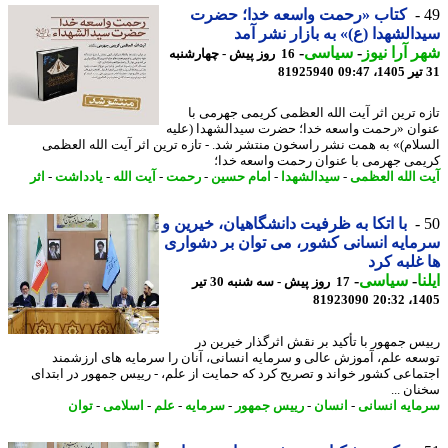
کتاب «رحمت واسعه خدا؛ حضرت
الشهدا (ع)» به بازار نشر آمد
 آرا نیوز
-
سیاسی
-
16 روز پیش - چهارشنبه
81925940
ه ترین اثر آیت الله العظمی کریمی جهرمی با
ان «رحمت واسعه خدا؛ حضرت سیدالشهدا (علیه
لام)» به همت نشر راسخون منتشر شد. - تازه ترین اثر آیت الله العظمی
می جهرمی با عنوان رحمت واسعه خدا؛
 الله العظمی
-
سیدالشهدا
-
امام حسین
-
رحمت
-
آیت الله
-
یادداشت
-
اثر
با اتکا به ظرفیت دانشگاهیان، خیرین و
ایه انسانی کشور، می توان بر دشواری
غلبه کرد
ا
-
سیاسی
-
17 روز پیش - سه شنبه 30 تیر
81923090
1405
س جمهور با تأکید بر نقش اثرگذار خیرین در
عه علم، آموزش عالی و سرمایه انسانی، آنان را سرمایه های ارزشمند
ماعی کشور خواند و تصریح کرد که حمایت از علم، - رییس جمهور در ابتدای
ان ...
ایه انسانی
-
انسان
-
رییس جمهور
-
سرمایه
-
علم
-
اسلامی
-
توان