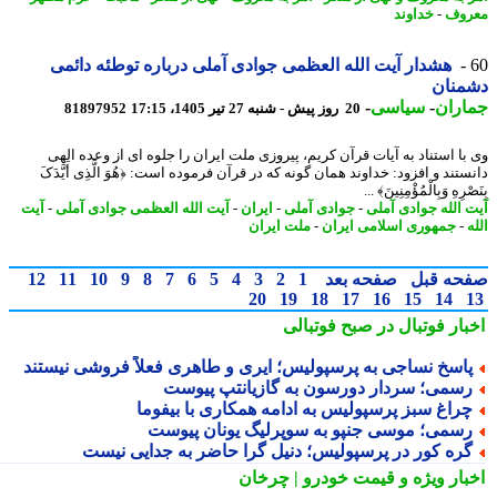
وف
-
خداوند
هشدار آیت الله العظمی جوادی آملی درباره توطئه دائمی
منان
اران
-
سیاسی
-
20 روز پیش - شنبه 27 تیر 1405، 17:15
81897952
با استناد به آیات قرآن کریم، پیروزی ملت ایران را جلوه ای از وعده الهی
تند و افزود: خداوند همان گونه که در قرآن فرموده است: ﴿هُوَ الَّذِی أَیَّدَکَ
ْرِهِ وَبِالْمُؤْمِنِینَ﴾ ...
 الله جوادی آملی
-
جوادی آملی
-
ایران
-
آیت الله العظمی جوادی آملی
-
آیت
-
جمهوری اسلامی ایران
-
ملت ایران
حه قبل
صفحه بعد
1
2
3
4
5
6
7
8
9
10
11
12
20
19
18
17
16
15
14
بار فوتبال در صبح فوتبالی
اسخ نساجی به پرسپولیس؛ ایری و طاهری فعلاً فروشی نیستند
سمی؛ سردار دورسون به گازیانتپ پیوست
راغ سبز پرسپولیس به ادامه همکاری با بیفوما
سمی؛ موسی جنپو به سوپرلیگ یونان پیوست
ره کور در پرسپولیس؛ دنیل گرا حاضر به جدایی نیست
بار ویژه
و قیمت خودرو | چرخان