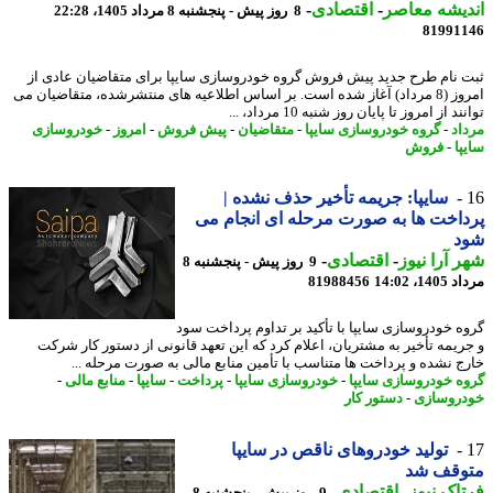
یشه معاصر
-
اقتصادی
-
8 روز پیش - پنجشنبه 8 مرداد 1405، 22:28
81991
 نام طرح جدید پیش فروش گروه خودروسازی سایپا برای متقاضیان عادی از
امروز (8 مرداد) آغاز شده است. بر اساس اطلاعیه های منتشرشده، متقاضیان می
د از امروز تا پایان روز شنبه 10 مرداد، ...
اد
-
گروه خودروسازی سایپا
-
متقاضیان
-
پیش فروش
-
امروز
-
خودروسازی
پا
-
فروش
سایپا: جریمه تأخیر حذف نشده |
اخت ها به صورت مرحله ای انجام می
د
 آرا نیوز
-
اقتصادی
-
9 روز پیش - پنجشنبه 8
1، 14:02
81988456
ه خودروسازی سایپا با تأکید بر تداوم پرداخت سود
ریمه تأخیر به مشتریان، اعلام کرد که این تعهد قانونی از دستور کار شرکت
ج نشده و پرداخت ها متناسب با تأمین منابع مالی به صورت مرحله ...
ه خودروسازی سایپا
-
خودروسازی سایپا
-
پرداخت
-
سایپا
-
منابع مالی
-
روسازی
-
دستور کار
تولید خودروهای ناقص در سایپا
وقف شد
اک نیوز
-
اقتصادی
-
9 روز پیش - پنجشنبه 8