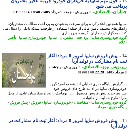
قول مهم سایپا به خریداران خودرو: جریمه تأخیر مشتریان
داخت می شود
اران
-
اقتصادی
-
8 روز پیش - جمعه 9 مرداد 1405، 18:40
81995804
پا همچنین اعلام کرده برای سرعت بخشیدن به پرداخت مطالبات مشتریان،
کارهای مختلف تأمین مالی از جمله استفاده از ظرفیت شبکه بانکی را دنبال می
. - به گزارش جماران، گروه خودروسازی ...
ه خودروسازی سایپا
-
پرداخت
-
مشتریان
-
سایپا
-
خودروسازی سایپا
-
تأخیر
-
ام
پیش فروش سایپا امروز 8 مرداد؛ آغاز
 نام مشارکت در تولید آریا
نویس نیوز
-
اقتصادی
-
8 روز پیش - پنجشنبه
81991148
گزارش پایگاه خبری تحلیلی اندیشه معاصر؛ گروه
روسازی سایپا در ادامه طرح های فروش خود،
یط جدید پیش فروش محصول آریا اتوماتیک را ویژه متقاضیان عادی از محل
اد طرح حمایت از خانواده ...
ه خودروسازی سایپا
-
متقاضیان
-
خودروسازی سایپا
-
فروش
-
پیش فروش
-
گاه خبری
-
مرداد
پیش فروش سایپا امروز 8 مرداد؛ آغاز ثبت نام مشارکت در
ید آریا