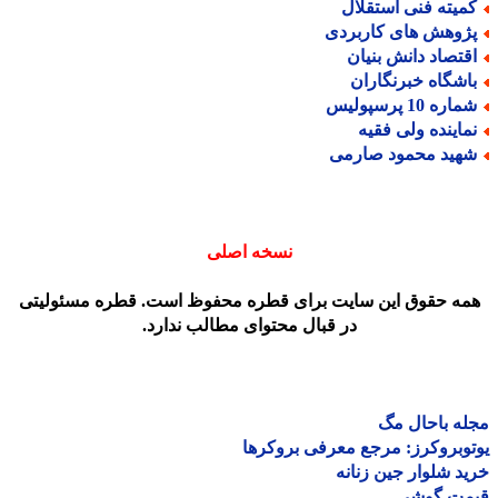
میته فنی استقلال
ژوهش های کاربردی
قتصاد دانش بنیان
اشگاه خبرنگاران
اره 10 پرسپولیس
ماینده ولی فقیه
هید محمود صارمی
نسخه اصلی
مه حقوق این سایت برای قطره محفوظ است. قطره مسئولیتی
در قبال محتوای مطالب ندارد.
ه باحال مگ
وبروکرز: مرجع معرفی بروکرها
د شلوار جین زنانه
مت گوشی