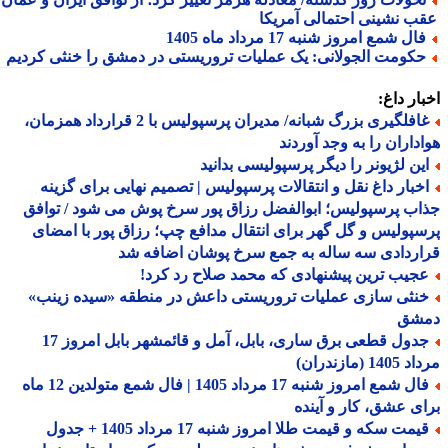
ب نشینی احتمالی آمریکا
ال شمع امروز شنبه 17 مرداد ماه 1405
کومت الجولانی: یک عملیات تروریستی در دمشق را خنثی کردیم
ار داغ:
غافلگیری بزرگ شبانه/ مدیران پرسپولیس با 2 قرارداد همزمان،
داران را به وجد آوردند
ین لژیونر را دیگر پرسپولیسی بدانید
خبار داغ نقل و انتقالات پرسپولیس | تصمیم نهایی برای گزینه
ب پرسپولیس؛ ابوالفضل رزاق پور سرخ پوش می شود / توافق
پولیس و گل گهر برای انتقال مدافع چپ؛ رزاق پور با امضای
ردادی سه ساله به جمع سرخ پوشان اضافه شد
جیب ترین پیشنهادی که محمد صلاح رد کرد!
نثی سازی عملیات تروریستی داعش در منطقه «سیده زینب»
شق
جدول قطعی برق ساری، بابل، آمل و قائمشهر بابل امروز 17
1 (مازندران)
فال شمع امروز شنبه 17 مرداد 1405 | فال شمع متولدین 12 ماه
ی عشق، کار و آینده
مت سکه و قیمت طلا امروز شنبه 17 مرداد 1405 + جدول