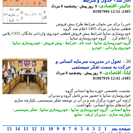
ز شد+ جدول و شرایط
بتر
-
اقتصادی
-
9 روز پیش - پنجشنبه 8 مرداد
81987994
1405
 را برای من بخوان شرایط طرح پیش فروش
قطعی سایپا در مرداد 1405 اعلام شد. گروه
خودروسازی سایپا شرایط پیش فروش قطعی خودروی وارداتی چانگان CS55 پلاس
اعلام کرد. - گروه خودروسازی سایپا ...
ه خودروسازی سایپا
-
ثبت نام
-
شرایط
-
پیش فروش
-
خودروسازی سایپا
-
روی وارداتی
-
خودرو
تحول در مدیریت سرمایه انسانی و
کت به سمت تفکر سیستمی
ا
-
اقتصادی
-
9 روز پیش - پنجشنبه 8 مرداد
81987919
1405
ت تخصصی حوزه منابع انسانی گروه
روسازی سایپا با حضور مدیرعامل گروه و مدیران
د این حوزه برگزار شد و در آن بر توسعه تفکر سیستمی، یکپارچه سازی
یندهای منابع انسانی، نگهداشت ...
بع انسانی
-
گروه خودروسازی سایپا
-
خودروسازی سایپا
-
تفکر سیستمی
-
ارچه سازی
-
مدیران ارشد
-
منابع
حه بعد
1
2
3
4
5
6
7
8
9
10
11
12
13
14
15