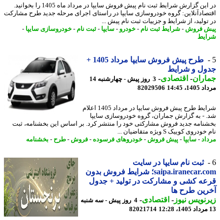
در این گزارش شرایط ثبت نام پیش فروش سایپا در مرداد ماه 1405 را بخوانید.
صادآنلاین: گروه خودروسازی سایپا در راستای اجرای مرحله جدید طرح مشارکت
تولید، از شرایط و جزییات ثبت نام پیش ...
 فروش
-
شرایط ثبت نام
-
خودرو
-
سایپا
-
ثبت نام
-
خودروسازی سایپا
-
یط
طرح پیش فروش سایپا مرداد 1405 +
ول و شرایط
اران
-
اقتصادی
-
3 روز پیش - چهارشنبه 14
1، 14:45
82029506
شرایط طرح پیش فروش سایپا در مرداد 1405 اعلام
 - به گزارش جماران، گروه خودروسازی سایپا
نامه جدید فروش مشارکتی خود را منتشر کرد. بر اساس این بخشنامه، ثبت
دروی کوییک S ویژه متقاضیان ...
اد
-
سایپا
-
پیش فروش
-
خودروهای فرسوده
-
فروش
-
طرح
-
بخشنامه
ثبت نام سایپا در سایت
saipa.iranecar.com؛ شرایط فروش بدون
ه کشی و مشارکت در تولید + جدول
ین طرح ها
نویس نیوز
-
اقتصادی
-
4 روز پیش - سه شنبه
82021714