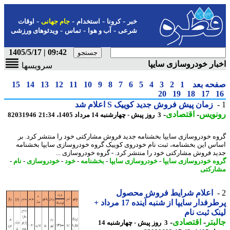
-
-
-
-
خبر
کرونا
استخدام
جام جهانی
اوقات
-
-
-
شرعی
آب و هوا
تماس
ویدئوهای ورزشی
09:42 | 1405/5/17
ار خودروسازی سایپا
سرویسها
حه بعد
1
2
3
4
5
6
7
8
9
10
11
12
13
14
15
20
19
18
17
زمان پیش فروش جدید کوییک S اعلام شد
نویس
-
اقتصادی
-
3 روز پیش - چهارشنبه 14 مرداد 1405، 21:34
82031946
ه خودروسازی سایپا بخشنامه جدید فروش مشارکتی خود را منتشر کرد. بر
س این بخشنامه، ثبت نام خودروی کوییک گروه خودروسازی سایپا بخشنامه
د فروش مشارکتی خود را منتشر کرد. - گروه خودروسازی ...
ه خودروسازی سایپا
-
خودروسازی سایپا
-
بخشنامه
-
خود
-
خودروسازی
-
نام
-
رکتی
اعلام شرایط فروش محصول
پرطرفدار سایپا از شنبه آینده 17 مرداد +
ک ثبت نام
بتر
-
اقتصادی
-
3 روز پیش - چهارشنبه 14