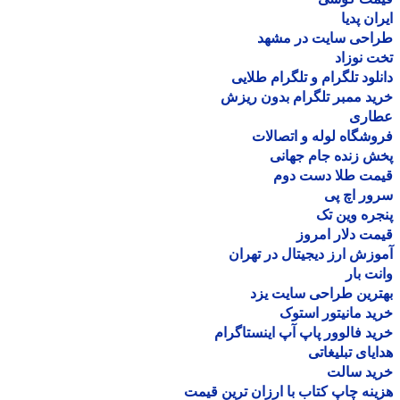
ان پدیا
احی سایت در مشهد
 نوزاد
لود تلگرام و تلگرام طلایی
د ممبر تلگرام بدون ریزش
اری
شگاه لوله و اتصالات
 زنده جام جهانی
مت طلا دست دوم
ر اچ پی
ره وین تک
ت دلار امروز
زش ارز دیجیتال در تهران
ت بار
رین طراحی سایت یزد
د مانیتور استوک
د فالوور پاپ آپ اینستاگرام
یای تبلیغاتی
ید سالت
نه چاپ کتاب با ارزان ترین قیمت