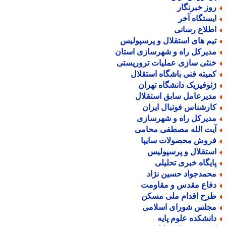
وز خبرنگار
یستگاه آخر
طلاع رسانی
یم های استقلال و پرسپولیس
دیرکل راه و شهرسازی استان
نثی سازی عملیات تروریستی
میته فنی باشگاه استقلال
ئوفیزیک دانشگاه تهران
دیرعامل سابق استقلال
ارشناس فوتبال ایران
دیرکل راه و شهرسازی
یت الله مصطفی محامی
روش محصولات سایپا
ستقلال و پرسپولیس
ایگاه خبری تحلیلی
حمدجواد حسین نژاد
فاع مقدس و مقاومت
رح اقدام ملی مسکن
جلس شورای اسلامی
انشکده علوم پایه