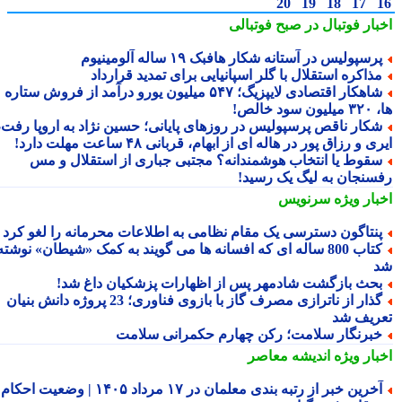
20
19
18
17
بار فوتبال در صبح فوتبالی
رسپولیس در آستانه شکار هافبک ۱۹ ساله آلومینیوم
ذاکره استقلال با گلر اسپانیایی برای تمدید قرارداد
شاهکار اقتصادی لایپزیگ؛ ۵۴۷ میلیون یورو درآمد از فروش ستاره
سود خالص!
کار ناقص پرسپولیس در روزهای پایانی؛ حسین نژاد به اروپا رفت،
ی و رزاق پور در هاله ای از ابهام، قربانی ۴۸ ساعت مهلت دارد!
قوط یا انتخاب هوشمندانه؟ مجتبی جباری از استقلال و مس
سنجان به لیگ یک رسید!
بار ویژه
سرنویس
نتاگون دسترسی یک مقام نظامی به اطلاعات محرمانه را لغو کرد
کتاب 800 ساله ای که افسانه ها می گویند به کمک «شیطان» نوشته
حث بازگشت شادمهر پس از اظهارات پزشکیان داغ شد!
گذار از ناترازی مصرف گاز با بازوی فناوری؛ 23 پروژه دانش بنیان
ریف شد
برنگار سلامت؛ رکن چهارم حکمرانی سلامت
بار ویژه
اندیشه معاصر
آخرین خبر از رتبه بندی معلمان در ۱۷ مرداد ۱۴۰۵ | وضعیت احکام و