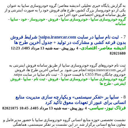
گزارش پایگاه خبری تحلیلی اندیشه معاصر؛ گروه خودروسازی سایپا به عنوان
 از دو خودروساز بزرگ کشور، طرح های فروش خود را به صورت اینترنتی و از
ق سامانه فروش اختصاصی خود اجرا می ...
ه خودروسازی سایپا
-
خودروسازی سایپا
-
فروش
-
خودروساز
-
خود
-
سایپا
-
انه
ثبت نام سایپا در سایت saipa.iranecar.com؛ شرایط فروش
ن قرعه کشی و مشارکت در تولید + جدول آخرین طرح ها
یشه معاصر
-
اقتصادی
-
4 روز پیش - سه شنبه 13 مرداد 1405، 12:23
82021
 نام خودروهای گروه خودروسازی سایپا از طریق سامانه فروش اینترنتی به
آدرس saipa.iranecar.com انجام می شود. بر اساس آخرین طرح ها، فروش
CS55 Plus با قیمت حدود 5. - ثبت نام سایپا در سایت saipa.
ه خودروسازی سایپا
-
خودروسازی سایپا
-
فروش
-
ثبت نام
-
سایپا
-
فروش
رنتی
-
طرح ها
سایپا بر «تفکر سیستمی» و یکپارچه سازی مدیریت منابع
انی برای عبور از تعهدات معوق تاکید کرد
اک نیوز
-
سیاسی
-
4 روز پیش - سه شنبه 13 مرداد 1405، 10:45
82021075
ت تخصصی حوزه منابع انسانی گروه خودروسازی سایپا با حضور مدیرعامل و
ون منابع انسانی برگزار شد. در این نشست بر تفکر سیستمی، هماهنگی