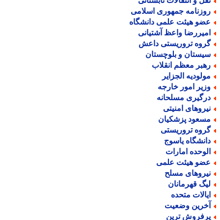
قل و انتقالات تابستانی
وزنامه جمهوری اسلامی
ضو هیئت علمی دانشگاه
میررضا واعظ آشتیانی
روه تروریستی داعش
یستان و بلوچستان
هبر معظم انقلاب
ولودیه الجزایر
زیر امور خارجه
رگیری مسلحانه
یروهای امنیتی
سعود پزشکیان
روه تروریستی
انشگاه یاسوج
لوحده امارات
ضو هیئت علمی
یروهای مسلح
یگ قهرمانان
یالات متحده
خرین وضعیت
رفروش ترین