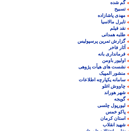
م شده
سبیح
هدی پاشازاده
ایرل مالاسیا
قد فیلم
لبه همدانی
زارش تمرین پرسپولیس
ثار فاخر
رمانداری بانه
ولیور باومن
شست های هیأت پژوهی
نشور المپیک
امانه یکپارچه اطلاعات
اووش اغلو
هر هوراند
ویجه
یورپول چلسی
اکو خمس
ستان کرمان
هید انقلاب