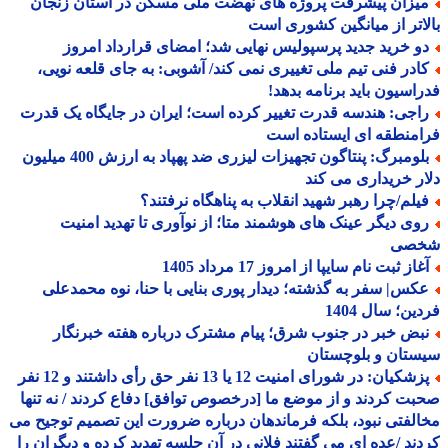
یزان پیشرفت پروژه های نهضت ملی مسکن در استان زنجان
اتر از میانگین کشوری است
و خرید جدید پرسپولیس نهایی شد؛ امضای قرارداد امروز
ادر فنی تیم ملی تغییری نمی کند/ آشوبی: به جای قلعه نویی،
اسیون باید برنامه بدهد!
اجی: هندسه قدرت تغییر کرده است؛ ایران در جایگاه یک قدرت
منطقه ای ایستاده است
بلومبرگ: پنتاگون تجهیزات لیزری ضد پهپاد به ارزش 400 میلیون
ر خریداری می کند
یلم/چرا رهبر شهید انقلاب به پناهگاه نرفتند؟
وی دیگر عینک های هوشمند متا؛ از نوآوری تا تهدید امنیت
صی
از ثبت نام سایپا از امروز 17 مرداد 1405
کس| سفر به گذشته؛ دیدار پوری بنایی با حنا، نوه محمدعلی
ین؛ سال 1404
بض خبر در جنوب شرق؛ پیام مشترک درباره هفته خبرنگار
تان و بلوچستان
پزشکیان: در شورای امنیت 12 یا 13 نفر حق رأی داشتند و 12 نفر
ت کردند و از موضع ما [درخصوص توافق] دفاع کردند / نه تنها
لفتی نبود، بلکه فرماندهان درباره ضرورت این تصمیم توجیح می
ند /عده ای می گفتند فلانی در آن جلسه تهدید کرده و دیگران را