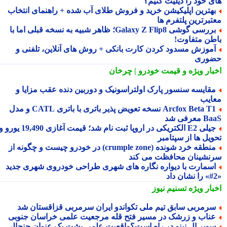
ی خود را دیلیت کنیم؟
هترین اپلیکیشن خرید و فروش طلای آب شده + راهنمای انتخاب
تبرترین پلتفرم ها
بررسی گوشی Galaxy Z Flip8؛ ظاهر شبیه به نسخه قبلی اما با
طن متفاوت!
موزش مسدود کردن کارت بانکی + روش های آنلاین، تلفنی و
وری
بار ویژه
و قیمت خودرو | چرخان
قایسه سنسور پارک اولتراسونیک و دوربین دنده عقب مزایا و
ایب
Arcfox Beta T1 نسخه تعویض پذیر باتری با باتری CATL و مدل
معرفی شد
جیلی E2 الکتریکی در اروپا ثبت نام شد؛ قیمت آغازی 19,490 یورو و
ویل ها از سپتامبر
منطقه خرد شونده (crumple zone) در خودرو چیست و چگونه از
نشینان محافظت می کند
سمارت با دیواره نگاره های شهری طراحی خودروی شهری جدید
بار ویژه
تسنیم نیوز
رمربی سابق تیم ملی تکواندو ایران سرمربی قزاقستان شد
ناب و زرشک در مسیر فتح قله مرجعیت علمی خراسان جنوبی
وپر ال نینو در راه است؟واقعیت علمی پشت یک عنوان جنجالی