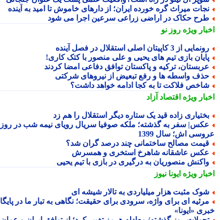
جات میراث گره خورده ایران؛ از دارهای خاموش تا امید به آینده
رح حکاک در اراضی زراعی سرعین اجرا می شود
بار ویژه
روز نو
نمایی از 3 کاپیتان اصلی استقلال در فصل آینده
ایان بازی تیم های یحیی و علی منصور با کتک کاری!
ربستان، ترکیه و پاکستان توافق دفاعی امضا کردند
ذف واسطه ها و رفع تبعیض از نیروهای شرکتی
اخص فلاکت تا به کجا ادامه خواهد داشت؟
بار ویژه
اقتصاد آزاد
ختیاری زاده قید یک ستاره دیگر استقلال را هم زد
کس| سفر به گذشته؛ ملکه صوفیا سریال رویای نیمه شب در روز
وسی اش؛ سال 1399
یمت مصالح ساختمانی چند درصد گران شد؟
کس عاشقانه شاهرخ استخری و همسرش
اکنش منصوریان به درگیری در بازی با تیم یحیی
بار ویژه
ایونا نیوز
وک مثبت هزار میلیاردی به تالار شیشه ای
رثیه ای برای واژه، سرودی برای حقیقت؛ نگاهی به تبار ما در پایگاه
ری «ایونا»
حولات روز گذشته/ معادله هرمز تغییر کرد؛ از توافق ایران و عمان تا