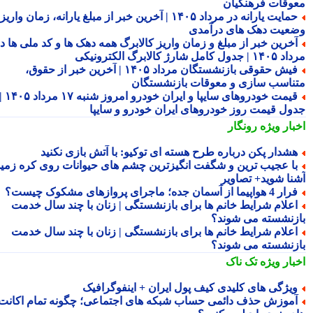
وقات فرهنگیان
حمایت یارانه در مرداد ۱۴۰۵ | آخرین خبر از مبلغ یارانه، زمان واریز و
عیت دهک های درآمدی
خرین خبر از مبلغ و زمان واریز کالابرگ همه دهک ها و کد ملی ها در
ول کامل شارژ کالابرگ الکترونیکی
فیش حقوقی بازنشستگان مرداد ۱۴۰۵ | آخرین خبر از حقوق،
ناسب سازی و معوقات بازنشستگان
قیمت خودروهای سایپا و ایران خودرو امروز شنبه ۱۷ مرداد ۱۴۰۵ |
ول قیمت روز خودروهای ایران خودرو و سایپا
بار ویژه
رونگار
شدار پکن درباره طرح هسته ای توکیو: با آتش بازی نکنید
ا عجیب ترین و شگفت انگیزترین چشم های حیوانات روی کره زمین
نا شوید+ تصاویر
 4 هواپیما از آسمان جده؛ ماجرای پروازهای مشکوک چیست؟
علام شرایط خانم ها برای بازنشستگی | زنان با چند سال خدمت
زنشسته می شوند؟
علام شرایط خانم ها برای بازنشستگی | زنان با چند سال خدمت
زنشسته می شوند؟
بار ویژه
تک ناک
یژگی های کلیدی کیف پول ایران + اینفوگرافیک
موزش حذف دائمی حساب شبکه های اجتماعی؛ چگونه تمام اکانت