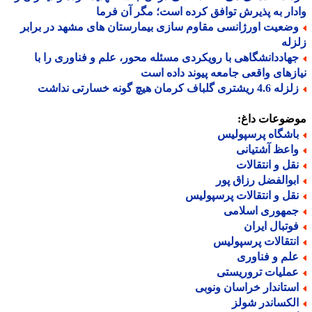
ار به پذیرش توافق کرده است؛ مگر آن فرما
ضعیت اورژانسی مقاوم سازی بیمارستان های مشهد در برابر
له
هاددانشگاهی با رویکردی مسئله محور، علم و فناوری را با
زهای واقعی جامعه پیوند داده است
4. ریشتری گلباف کرمان هیچ گونه خسارتی نداشت
ضوعات داغ:
اشگاه پرسپولیس
اعظ آشتیانی
قل و انتقالات
بوالفضل رزاق پور
قل و انتقالات پرسپولیس
مهوری اسلامی
وتبال ایران
نتقالات پرسپولیس
لم و فناوری
ملیات تروریستی
ستاندار خراسان ونوبی
لکساندر شولز