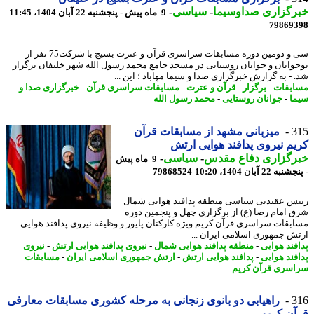
رگزاری صداوسیما
-
سیاسی
-
9 ماه پیش - پنجشنبه 22 آبان 1404، 11:45
79869
سی و دومین دوره مسابقات سراسری قرآن و عترت بسیج با شرکت75 نفر از
وانان و جوانان روستایی در مسجد جامع محمد رسول الله شهر خلیفان برگزار
 - به گزارش خبرگزاری صدا و سیما مهاباد ؛ این ...
بقات
-
برگزار
-
قرآن و عترت
-
مسابقات سراسری قرآن
-
خبرگزاری صدا و
ا
-
جوانان روستایی
-
محمد رسول الله
3
میزبانی مشهد از مسابقات قرآن
م نیروی پدافند هوایی ارتش
رگزاری دفاع مقدس
-
سیاسی
-
9 ماه پیش
 22 آبان 1404، 10:20
79868524
س عقیدتی سیاسی منطقه پدافند هوایی شمال
 امام رضا (ع) از برگزاری چهل و پنجمین دوره
بقات سراسری قرآن کریم ویژه کارکنان پایور و وظیفه نیروی پدافند هوایی
ش جمهوری اسلامی ایران ...
فند هوایی
-
منطقه پدافند هوایی شمال
-
نیروی پدافند هوایی ارتش
-
نیروی
فند هوایی
-
پدافند هوایی ارتش
-
ارتش جمهوری اسلامی ایران
-
مسابقات
سری قرآن کریم
3
راهیابی دو بانوی زنجانی به مرحله کشوری مسابقات معارفی
ن کریم