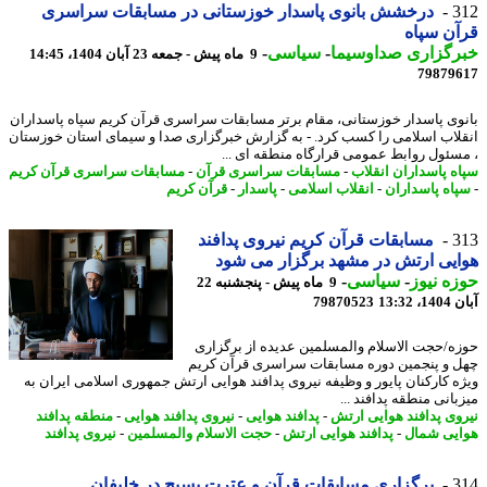
3
درخشش بانوی پاسدار خوزستانی در مسابقات سراسری
ن سپاه
رگزاری صداوسیما
-
سیاسی
-
9 ماه پیش - جمعه 23 آبان 1404، 14:45
79879
وی پاسدار خوزستانی، مقام برتر مسابقات سراسری قرآن کریم سپاه پاسداران
لاب اسلامی را کسب کرد. - به گزارش خبرگزاری صدا و سیمای استان خوزستان
سئول روابط عمومی قرارگاه منطقه ای ...
ه پاسداران انقلاب
-
مسابقات سراسری قرآن
-
مسابقات سراسری قرآن کریم
اه پاسداران
-
انقلاب اسلامی
-
پاسدار
-
قرآن کریم
3
مسابقات قرآن کریم نیروی پدافند
یی ارتش در مشهد برگزار می شود
ه نیوز
-
سیاسی
-
9 ماه پیش - پنجشنبه 22
13:32
79870523
ه/حجت الاسلام والمسلمین عدیده از برگزاری
 و پنجمین دوره مسابقات سراسری قرآن کریم
ه کارکنان پایور و وظیفه نیروی پدافند هوایی ارتش جمهوری اسلامی ایران به
انی منطقه پدافند ...
وی پدافند هوایی ارتش
-
پدافند هوایی
-
نیروی پدافند هوایی
-
منطقه پدافند
یی شمال
-
پدافند هوایی ارتش
-
حجت الاسلام والمسلمین
-
نیروی پدافند
3
برگزاری مسابقات قرآن و عترت بسیج در خلیفان