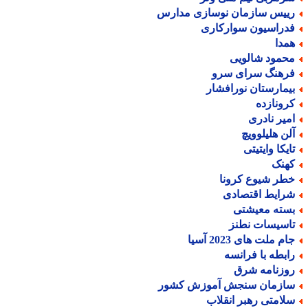
ییس سازمان نوسازی مدارس
دراسیون سوارکاری
مدا
حمود شالویی
رهنگ سرای سرو
یمارستان نورافشار
رونازده
میر نادری
لن هلیلوویچ
ایکا وایتیتی
هنک
طر شیوع کرونا
رایط اقتصادی
سته معیشتی
اسیسات نطنز
م ملت های 2023 آسیا
ابطه با فرانسه
وزنامه شرق
ازمان سنجش آموزش کشور
لامتی رهبر انقلاب