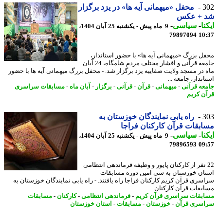
3
محفل «میهمانی آیه ها» در یزد برگزار
 + عکس
نا
-
سیاسی
-
9 ماه پیش - یکشنبه 25 آبان 1404،
79897094
10
ل بزرگ «میهمانی آیه ها» با حضور استاندار،
جامعه قرآنی و اقشار مختلف مردم شامگاه، 24 آبان
 در مسجد ولایت صفاییه یزد برگزار شد. - محفل بزرگ میهمانی آیه ها با حضور
ندار، جامعه ...
عه قرآنی
-
میهمانی
-
قرآن
-
قرآنی
-
برگزار
-
آبان ماه
-
مسابقات سراسری
ن کریم
3
راه یابی نمایندگان خوزستان به
بقات قرآن کارکنان فراجا
نا
-
سیاسی
-
9 ماه پیش - یکشنبه 25 آبان 1404،
79896593
09
2 نفر از کارکنان پایور و وظیفه فرماندهی انتظامی
ان خوزستان به سی امین دوره مسابقات
سری قرآن کریم کارکنان فراجا راه یافتند. - راه یابی نمایندگان خوزستان به
بقات قرآن کارکنان ...
بقات سراسری قرآن کریم
-
فرماندهی انتظامی
-
کارکنان
-
مسابقات
سری قرآن
-
خوزستان
-
مسابقات
-
استان خوزستان