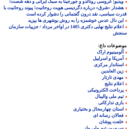
یدیو| عروسی رونالدو و جورجینا به سبک ایرانی و دهه شصت!
شدار «شرق» درباره دگردیسی هویت روحانیت؛ پیوند روحانیت با
ت سیاسی، نقد درون گفتمانی را دشوار کرده است
ین دال عدس خوشمزه را به روش بوشهری ها بپزید
اعلام نتایج نهایی دکتری 1405 در اواخر مرداد / جزییات سازمان
جش
ضوعات داغ:
لومینیوم اراک
مریکا و اسراییل
ستاندار مرکزی
ین العابدین
هدی تارتار
علام نتایج
رداخت الکترونیکی
یم ملی والیبال
ازی تدارکاتی
ستان چهارمحال و بختیاری
عالان رسانه ای
لعت پوشان
رمربی تیم ملی ولز