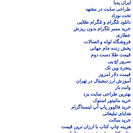
ان پدیا
احی سایت در مشهد
 نوزاد
لود تلگرام و تلگرام طلایی
د ممبر تلگرام بدون ریزش
اری
شگاه لوله و اتصالات
 زنده جام جهانی
مت طلا دست دوم
ر اچ پی
ره وین تک
ت دلار امروز
زش ارز دیجیتال در تهران
ت بار
رین طراحی سایت یزد
د مانیتور استوک
د فالوور پاپ آپ اینستاگرام
یای تبلیغاتی
ید سالت
نه چاپ کتاب با ارزان ترین قیمت