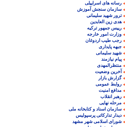
سانه های اسراییلی
ازمان سنجش آموزش
رور شهید سلیمانی
دی زین العابدین
ییس جمهور ترکیه
زارت امور خارجه
جب طیب اردوغان
بهه پایداری
هید سلیمانی
یام نیازمند
نتظرالمهدی
خرین وضعیت
زارش بازار
وابط عمومی
دافع امنیت
هبر انقلاب
رحله نهایی
ازمان اسناد و کتابخانه ملی
یدار تدارکاتی پرسپولیس
ورای اسلامی شهر مشهد