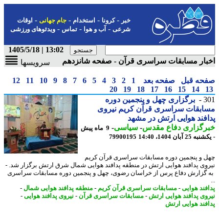
-
-
-
-
خبر
کرونا
استخدام
جام جهانی
اوقات
-
-
-
شرعی
آب و هوا
تماس
ویدئوهای ورزشی
13:02 | 1405/5/18
ار مسابقات سراسری قرآن - صفحه شانزدهم
سرویسها
حه قبل
صفحه بعد
1
2
3
4
5
6
7
8
9
10
11
12
20
19
18
17
16
15
14
3
برگزاری چهل و پنجمین دوره
ابقات سراسری قرآن کریم نیروی
فند هوایی ارتش در مشهد
رگزاری دفاع مقدس
-
سیاسی
-
9 ماه پیش
2 آبان 1404، 14:40
79900195
 و پنجمین دوره مسابقات سراسری قرآن کریم
وی پدافند هوایی ارتش در منطقه پدافند هوایی شمال شرق ارتش برگزار شد. -
گزارش دفاع پرس از خراسان رضوی، چهل و پنجمین دوره مسابقات سراسری
فند هوایی
-
مسابقات سراسری قرآن کریم
-
منطقه پدافند هوایی شمال
-
وی پدافند هوایی ارتش
-
مسابقات سراسری قرآن
-
نیروی پدافند هوایی
-
فند هوایی ارتش