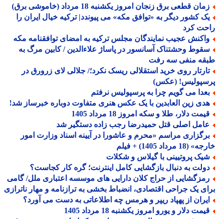
ان قطعی برق زنجان امروز یکشنبه 18 مرداد (خاموشی برق)
ک کشور دیگر به «توافق مکه» می پیوندد| ترکیه خیال ایران را
حت کرد
اکنش عجیب نمایندگان مجلس ترکیه به امضای توافقنامه مکه
قوط وحشتناک آسانسور در پاساژ علاءالدین / کابین مرگ به
قه منفی سه رفت
ارتار روی خرید استقلالی ریسک نکرد؛/ جلالی لای زرورق در
سپولیس! (عکس)
عدا می گویم چرا به پرسپولیس نرفتم
دی زین العابدین با یک عکس هنری متفاوت دوباره خبرساز شد!
مت دلار، طلا و سکه امروز 18 مرداد 1405
امل اصلی قتل حمیدرضا رجب زاده دستگیر شد
رگزاری مراسم «محرم و عاشورا در آیینه اسناد وزارت امور
18 مرداد 1405) + فیلم
یک پروتیینی با گیلاس و شکلات
ولت به دنبال بازگشایی کامل اینترنت؛ گره کار کجاست؟
مزگشایی از حراج کلان دارایی های موسسه اعتباری ملل/ گامی
ی یک جراحی اقتصادی، انضباط بخشی به ترازنامه و مهار ناترازی
یران از پهپاد ریپر و هرمس چه اطلاعاتی به دست می آورد؟
مت دلار و یورو امروز یکشنبه 18 مرداد 1405