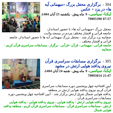
3
برگزاری محفل بزرگ «میهمانی آیه
 در یزد + عکس
نا
-
سیاسی
-
9 ماه پیش - یکشنبه 25 آبان 1404،
79895390
07
ل بزرگ «میهمانی آیه ها» با حضور استاندار،
عه قرآنی و اقشار مختلف مردم در مسجد ولایت
ییه یزد برگزار شد. - محفل بزرگ میهمانی آیه ها با حضور استاندار، جامعه
نی و اقشار مختلف ...
عه قرآنی
-
میهمانی
-
قرآن
-
قرآنی
-
برگزار
-
مسابقات سراسری قرآن کریم
-
ییه
3
برگزاری مسابقات سراسری قرآن
وی پدافند هوایی ارتش در مشهد
نا
-
سیاسی
-
9 ماه پیش - شنبه 24 آبان 1404،
79893014
21
ن افتتاحیه چهل وپنجمین دوره مسابقات سراسری
ن کریم نیروی پدافند هوایی ارتش در منطقه
فند هوایی شمال شرق ارتش برگزار شد. - آیین افتتاحیه چهل وپنجمین دوره
بقات سراسری قرآن ...
وی پدافند هوایی ارتش
-
پدافند هوایی
-
نیروی پدافند هوایی
-
پدافند هوایی
ش
-
مسابقات سراسری قرآن
-
مسابقات سراسری قرآن کریم
-
منطقه پدافند
یی شمال