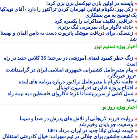
ایسله در اولین بازی نیوکسل بزن بزن کرد!
کی پور: نکونام توانایی قهرمان کردن تراکتور را دارد / آقای نویدکیا!
 توضیح به من بدهکاری
راقچی تکلیف مذاکرات را یکسره کرد
ادثه ناگوار برای سرمربی لیگ برتری
لنسکی برای دریافت موشک پاتریوت دست به دامن آلمان و لهستان
بار ویژه
تسنیم نیوز
زنگ خطر کمبود فضای آموزشی در بیرجند؛ 36 کلاس جدید در راه
ت
یام مدیرعامل کشتیرانی جمهوری اسلامی ایران در گرامیداشت
وز خبرنگار»
لسه نکونام با مدیرعامل تراکتور درباره برنامه های آینده
فتتاح پروژه فناوری فدراسیون فوتبال
سل کشی از سربرنیتسا تا غزه؛ «کاروان فلسطین» به نیمه راه
ید
بار ویژه
روز نو
وایت فرزند لاریجانی از تلاش های پدرش در صدا و سیما
ضعیت جو بایدن وخیم شد
یمت نیسان تیانا جدید در ایران مرداد 1405
شف جانشین برای جلالی در تیم سهراب؛ خیال کادرفنی استقلال