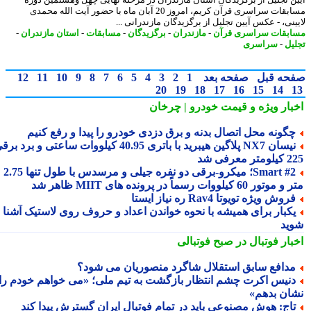
مسابقات سراسری قرآن کریم، امروز 20 آبان ماه با حضور آیت الله محمدی
ینی، - عکس آیین تجلیل از برگزیدگان مازندرانی ...
بقات سراسری قرآن
-
مازندران
-
برگزیدگان
-
مسابقات
-
استان مازندران
-
یل
-
سراسری
حه قبل
صفحه بعد
1
2
3
4
5
6
7
8
9
10
11
12
20
19
18
17
16
15
14
بار ویژه
و قیمت خودرو | چرخان
گونه محل اتصال بدنه و برق دزدی خودرو را پیدا و رفع کنیم
نیسان NX7 پلاگین هیبرید با باتری 40.95 کیلووات ساعتی و برد برقی
 معرفی شد
Smart #2؛ میکرو-برقی دو نفره جیلی و مرسدس با طول تنها 2.75
ور 60 کیلووات رسماً در پرونده های MIIT ظاهر شد
روش ویژه تویوتا Rav4 ره نیاز ایستا
کبار برای همیشه با نحوه خواندن اعداد و حروف روی لاستیک آشنا
ید
بار فوتبال در صبح فوتبالی
دافع سابق استقلال شاگرد منصوریان می شود؟
نیس اکرت چشم انتظار بازگشت به تیم ملی؛ «می خواهم خودم را
ان بدهم»
اج: هوش مصنوعی باید در تمام فوتبال ایران گسترش پیدا کند