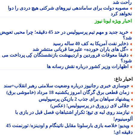
حت شد
صوبه دولت برای ساماندهی نیروهای شرکتی هیچ دردی را دوا
واهد کرد
بار ویژه
ایونا نیوز
خرید جدید و مهم تیم پرسپولیس در حد 45 دقیقه؛ چرا محبی تعویض
؟
خایر نفت آمریکا به کف 40 ساله رسید
گل های باران خورده» علیرضا قربانی منتشر شد
قیقا معوقات فروردین و اردیبهشت بازنشستگان کِی پرداخت می
د؟
ظهارات وزیر کشور درباره نقش رسانه ها
ار داغ:
وسازی خبری رجانیوز درباره وضعیت سلامتی رهبر انقلاب+سند
ان قطعی برق گرگان امروز یکشنبه 18 مرداد (خاموشی برق)
شنهاد سپاهان برای جذب 2 بازیکن پرسپولیس
لالی لای زرورق در پرسپولیس! (عکس)
یازمند روی لبه ی تیغ؛ تکرارِ اشتباهاتِ فصل قبل در بازی با
مینیوم!
ویدیو| خلاصه بازی بارسلونا مقابل ناتینگام و اودینزه/ تورنمنت 45
قه ای!