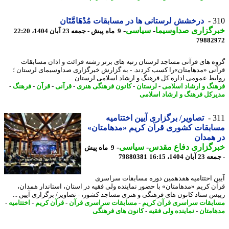
3
درخشش لرستانی ها در مسابقات مُدْهَامَّتَان
رگزاری صداوسیما
-
سیاسی
-
9 ماه پیش - جمعه 23 آبان 1404، 22:20
79882
ه های قرآنی مساجد لرستان رتبه های برتر رشته قرائت و اذان مسابقات
نی «مدهامتان»را کسب کردند. - به گزارش خبرگزاری صداوسیمای لرستان ؛
بط عمومی اداره کل فرهنگ و ارشاد اسلامی لرستان ...
نگ و ارشاد اسلامی
-
لرستان
-
کانون فرهنگی هنری
-
قرآنی
-
قرآن
-
فرهنگ
-
رکل فرهنگ و ارشاد اسلامی
3
تصاویر/ برگزاری آیین اختتامیه
بقات کشوری قرآن کریم «مدهامتان»
همدان
رگزاری دفاع مقدس
-
سیاسی
-
9 ماه پیش
بان 1404، 16:15
79880381
ن اختتامیه هفدهمین دوره مسابقات سراسری
ن کریم «مدهامتان» با حضور نماینده ولی فقیه در استان، استاندار همدان،
س ستاد کانون های فرهنگی و هنری مساجد کشور، - تصاویر/ برگزاری آیین ...
بقات سراسری قرآن کریم
-
مسابقات سراسری قرآن
-
قرآن کریم
-
اختتامیه
-
امتان
-
نماینده ولی فقیه
-
کانون های فرهنگی