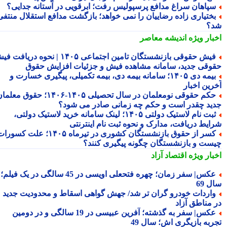
پاهان سراغ مدافع پرسپولیس رفت؛ ابرقویی در آستانه جدایی؟
ختیاری زاده رضاییان را نمی خواهد؛ بازگشت مدافع استقلال منتفی
؟
بار ویژه
اندیشه معاصر
فیش حقوقی بازنشستگان تامین اجتماعی ۱۴۰۵ | نحوه دریافت فیش
وقی جدید، سامانه مشاهده فیش و جزئیات افزایش حقوق
بیمه دی ۱۴۰۵؛ سامانه بیمه دی، بیمه تکمیلی، پیگیری خسارت و
رین اخبار
حکم حقوقی نومعلمان در سال تحصیلی ۱۴۰۵-۱۴۰۶؛ حقوق معلمان
ید چقدر است و حکم چه زمانی صادر می شود؟
ثبت نام لاستیک دولتی ۱۴۰۵؛ لینک سامانه خرید لاستیک دولتی،
ایط دریافت، مدارک و نحوه ثبت نام اینترنتی
کسر از حقوق بازنشستگان کشوری در تیرماه ۱۴۰۵؛ علت کسورات
ست و بازنشستگان چگونه پیگیری کنند؟
بار ویژه
اقتصاد آزاد
عکس| سفر زمان؛ چهره فتحعلی اویسی در 45 سالگی در یک فیلم؛
 69
اردات خودرو گران تر شد/ جهش گواهی اسقاط و محدودیت جدید
 مناطق آزاد
عکس| سفر به گذشته؛ آفرین عبیسی در 19 سالگی و در دومین
ربه بازیگری اش؛ سال 49