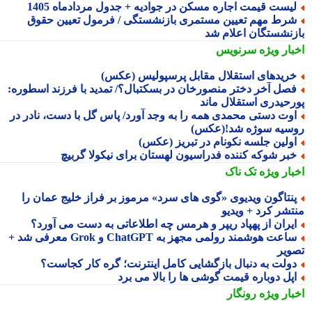
یست قیمت اجاره مسکن در جوادیه + جدول مردادماه 1405
رط مهم تعیین مستمری بازنشستگی / فرمول تعیین حقوق
زنشستگان اعلام شد
بار ویژه
سرنویس
ریدهای استقلال مقابل پرسپولیس (عکس)
صل آخر دختر منصورخان در بسکتبال؟/ تمدید با فرزند اسطوره:
رحیدری استقلال ماند
وت دستی محمدی همه را به وجد آورد/ پاس گل با دست، نادر در
سیه سوژه شد!(عکس)
ولین جلسه نکونام در تبریز (عکس)
بر شوکه کننده فدراسیون لهستان برای نیکولا گربیچ
بار ویژه
تک ناک
نتاگون ویدیوی «گوی های سرد» مرموز بر فراز خلیج عمان را
تشر کرد + ویدیو
یران از پهپاد ریپر و هرمس چه اطلاعاتی به دست می آورد؟
ساعت هوشمند رولمی مجهز به ChatGPT و Grok معرفی شد +
ویر
ولت به دنبال بازگشایی کامل اینترنت؛ گره کار کجاست؟
پل دوباره قیمت گوشی ها را بالا می برد
بار ویژه
رونگار