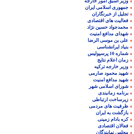
زیر اسبق امور خارجه
مهوری اسلامی ایران
جلیل از خبرنگاران
عالیت های اقتصادی
حمدجواد حسین نژاد
هدای مدافع امنیت
لی بن موسی الرضا
نیاد ایرانشناسی
اره 10 پرسپولیس
مان اعلام نتایج
زیر خارجه ترکیه
هید محمود صارمی
هید مدافع امنیت
ورای اسلامی شهر
رنامه زمانبندی
یرساخت ارتباطی
رفیت های مردمی
ازگشت به ایران
ره بادام زمینی
عالان اقتصادی
جلس نمایندگان