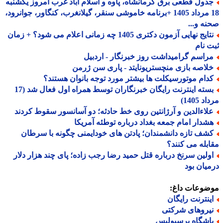
دول قطعی برق کرمانشاه، پاوه و اسلام آباد غرب امروز یکشنبه
18 مرداد 1405 +برنامه خاموشی سنقر، گیلانغرب، کنگاور، جوانرود،
ه و...
نتایج نهایی آزمون دکتری 1405 چه زمانی اعلام می شود؟ + زمان
 نام
راسم گرامیداشت روز خبرنگار - اردبیل
لاصه بازی منچستریونایتد - پاری سن ژرمن
دام موتورسیکلت ها بیشتر مورد توجه بانوان هستند؟
بسته اینترنت رایگان خبرنگاران توسط همراه اول فعال شد (17
 1405)
لاءالدین و آرژانتین روی خط حادثه؛ دو آسانسور سقوط کردند
شدار امام جمعه بغداد درباره توطئه آمریکا
شف تازه دانشمندان؛ پادتن های خودایمنی چگونه با سرطان
بله می کنند؟
ولین سرنخ درباره قتل حمید رضا رجب زاده؛ پای چند هزار دلار
یان بود
ضوعات داغ:
ینترنت رایگان
یروهای شرکتی
اشگاه پرسپولیس