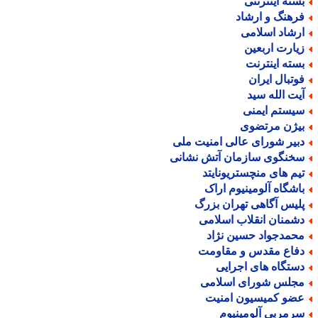
سته اینترنتی
رهنگ و ارشاد
رشاد اسلامی
یارت اربعین
سته اینترنت
وتبال ایران
یت الله سید
یستم ایمنی
یژن مرتضوی
بیر شورای عالی امنیت ملی
خنگوی سازمان آتش نشانی
یم های منچستریونایتد
اشگاه آلومینیوم اراک
لیس آگاهی تهران بزرگ
شمنان انقلاب اسلامی
حمدجواد حسین نژاد
فاع مقدس و مقاومت
ستگاه های اجرایی
جلس شورای اسلامی
ضو کمیسیون امنیت
رمربی آلومینیوم