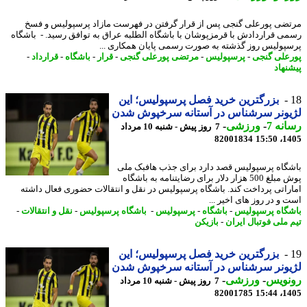
ضی پورعلی گنجی پس از قرار گرفتن در فهرست مازاد پرسپولیس و فسخ
ی قراردادش با قرمزپوشان با باشگاه الطلبه عراق به توافق رسید. - باشگاه
پولیس روز گذشته به صورت رسمی پایان همکاری ...
علی گنجی
-
پرسپولیس
-
مرتضی پورعلی گنجی
-
قرار
-
باشگاه
-
قرارداد
-
نهاد
بزرگترین خرید فصل پرسپولیس؛ این
یونر سرشناس در آستانه سرخپوش شدن
نه 7
-
ورزشی
-
7 روز پیش - شنبه 10 مرداد
82001834
1405
گاه پرسپولیس قصد دارد برای جذب هافبک ملی
پوش مبلغ 500 هزار دلار برای رضایتنامه به باشگاه
راتی پرداخت کند. باشگاه پرسپولیس در نقل و انتقالات حضوری فعال داشته
 و در روز های اخیر ...
گاه پرسپولیس
-
باشگاه
-
پرسپولیس
-
باشگاه پرسپولیس
-
نقل و انتقالات
-
 ملی فوتبال ایران
-
بازیکن
بزرگترین خرید فصل پرسپولیس؛ این
یونر سرشناس در آستانه سرخپوش شدن
نویس
-
ورزشی
-
7 روز پیش - شنبه 10 مرداد
82001785
1405