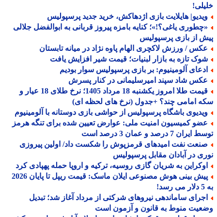
لی!
یدیو| هایلایت بازی اژدهاکش، خرید جدید پرسپولیس
چطوری یاغی؟!»؛ کنایه بامزه پیروز قربانی به ابوالفضل جلالی
 از بازی پرسپولیس
کس / ورزش لاکچری الهام پاوه نژاد در میانه تابستان
وک تازه به بازار لبنیات؛ قیمت شیر افزایش یافت
دعای آلومینیوم: بر بازی پرسپولیس سوار بودیم
کس شاد سپند امیرسلیمانی در کنار پسرش
قیمت طلا امروز یکشنبه 18 مرداد 1405؛ نرخ طلای 18 عیار و
 امامی چند؟ +جدول (نرخ های لحظه ای)
یدیوی باشگاه پرسپولیس از حواشی بازی دوستانه با آلومینیوم
ضو کمیسیون امنیت ملی: عوارض تعیین شده برای تنگه هرمز
ران 7 درصد و عمان 3 درصد است
نعت نفت امیدهای قرمزپوش را شکست داد/ اولین پیروزی
ی در آبادان مقابل پرسپولیس
وکراین به شریان گازی روسیه، ترکیه و اروپا حمله پهپادی کرد
پیش بینی هوش مصنوعی ایلان ماسک: قیمت ریپل تا پایان 2026
!
جرای ساماندهی نیروهای شرکتی از مرداد آغاز شد؛ تبدیل
یت منوط به قانون و آزمون است