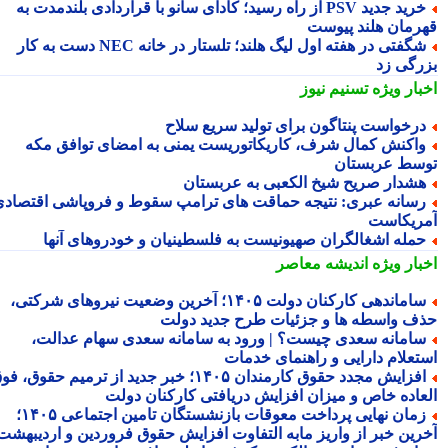
خرید جدید PSV از راه رسید؛ کادای سانو با قراردادی بلندمدت به
رمان هلند پیوست
شگفتی در هفته اول لیگ هلند؛ تلستار در خانه NEC دست به کار
رگی زد
بار ویژه
تسنیم نیوز
رخواست پنتاگون برای تولید سریع سلاح
اکنش کمال شرف، کاریکاتوریست یمنی به امضای توافق مکه
سط عربستان
شدار صریح شیخ الکعبی به عربستان
سانه عبری: نتیجه حماقت های ترامپ سقوط و فروپاشی اقتصادی
ریکاست
مله اشغالگران صهیونیست به فلسطینیان و خودروهای آنها
بار ویژه
اندیشه معاصر
ساماندهی کارکنان دولت ۱۴۰۵؛ آخرین وضعیت نیروهای شرکتی،
ف واسطه ها و جزئیات طرح جدید دولت
امانه سعدی چیست؟ | ورود به سامانه سعدی سهام عدالت،
تعلام دارایی و راهنمای خدمات
افزایش مجدد حقوق کارمندان ۱۴۰۵؛ خبر جدید از ترمیم حقوق، فوق
عاده خاص و میزان افزایش دریافتی کارکنان دولت
زمان نهایی پرداخت معوقات بازنشستگان تامین اجتماعی ۱۴۰۵؛
رین خبر از واریز مابه التفاوت افزایش حقوق فروردین و اردیبهشت