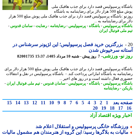
گاه پرسپولیس قصد دارد برای جذب هافبک ملی
پوش مبلغ 500 هزار دلار برای رضایتنامه به باشگاه
روزنو :باشگاه پرسپولیس قصد دارد برای جذب هافبک ملی پوش مبلغ 500 هزار
 برای رضایتنامه به ...
گاه پرسپولیس
-
باشگاه
-
پرسپولیس
-
رضایتنامه
-
رضایت
-
سامان قدوس
-
 ملی فوتبال ایران
بزرگترین خرید فصل پرسپولیس؛ این لژیونر سرشناس در
تانه سرخپوش شدن
 نو
-
ورزشی
-
7 روز پیش - شنبه 10 مرداد 1405، 15:37
82001735
باشگاه پرسپولیس قصد دارد برای جذب هافبک ملی پوش مبلغ 500 هزار دلار برای
یتنامه به باشگاه اماراتی پرداخت کند. - باشگاه پرسپولیس در نقل و انتقالات
ری فعال داشته است و در روز های اخیر ...
گاه پرسپولیس
-
باشگاه
-
پرسپولیس
-
سامان قدوس
-
تیم ملی فوتبال ایران
-
یکن
-
رضایتنامه
حه بعد
1
2
3
4
5
6
7
8
9
10
11
12
13
14
15
20
19
18
17
بار ویژه
اقتصاد آزاد
رزشگاه خانگی پرسپولیس و استقلال اعلام شد
الیات به بلاگرها رسید/ این گروه از هنرمندان هم مشمول مالیات