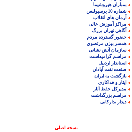
مباران هیروشیما
اره 10 پرسپولیس
رمان های انقلاب
راکز آموزش عالی
گاهی تهران بزرگ
ضور گسترده مردم
مسر بیژن مرتضوی
ازمان آتش نشانی
راسم گرامیداشت
ستاندار اردبیل
نعت نفت آبادان
ازگشت به ایران
یثار و فداکاری
دیرکل حفظ آثار
راسم بزرگداشت
یدار تدارکاتی
نسخه اصلی