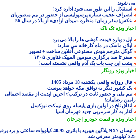
 شوند
ستقلال را این طور نمی شود اداره کرد!
نصراف عجیب ستاره پرسپولیسی از حضور در تیم منصوریان
کس| سفر زمان؛ منظره «میدان آزادی» از بالا در سال 56
بار ویژه
تک ناک
پل دوباره قیمت گوشی ها را بالا می برد
یلان ماسک در ماه کارخانه می سازد!
وگل مترجم هوش مصنوعی آفلاین ساخت + تصویر
فر تا صد برگزاری سومین المپیک فناوری ۱۴۰۵
شت این چت بات یک آدم واقعی نشسته است!
بار ویژه
رونگار
ال روزانه واقعی یکشنبه 18 مرداد 1405
ک کشور دیگر به توافق مکه خواهد پیوست
یم ملی و حضور ثابت در ترکیب؛/ آخرین آپدیت از مقصد احتمالی
مین رضاییان!
تفاق تلخ در اولین بازی یایسله روی نیمکت نیوکسل
غاز به کار سرمربی جدید قهرمان آسیا
بار ویژه
و قیمت خودرو | چرخان
نیسان NX7 پلاگین هیبرید با باتری 40.95 کیلووات ساعتی و برد برقی
 معرفی شد