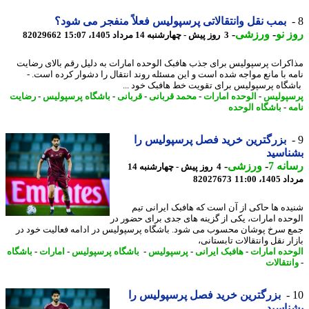
بمب نقل وانتقالاتی پرسپولیس فعلاً منفجر می شود؟
 نو
-
ورزشی
-
3 روز پیش - چهارشنبه 14 مرداد 1405، 15:07
82029662
کرات پرسپولیس برای جذب هافبک الوحده امارات به دلیل رقم بالای رضایت
ه با مانع مواجه شده است و این مسئله روند انتقال را دشوار کرده است. -
گاه پرسپولیس برای تقویت خط هافبک خود ...
پولیس
-
الوحده امارات
-
محمد قربانی
-
قربانی
-
باشگاه پرسپولیس
-
رضایت
ه
-
باشگاه الوحده
بزرگترین خرید فصل پرسپولیس را
اسید
نه 7
-
ورزشی
-
4 روز پیش - چهارشنبه 14
1، 11:00
82027673
ده ها حاکی از آن است که هافبک ایرانی تیم
حده امارات، یکی از گزینه های جدی برای حضور در
 سرخ پوشان محسوب می شود. باشگاه پرسپولیس در ادامه فعالیت خود در
ر نقل وانتقالات تابستانی،
حده امارات
-
هافبک ایرانی
-
پرسپولیس
-
باشگاه پرسپولیس
-
امارات
-
باشگاه
نتقالات
بزرگترین خرید فصل پرسپولیس را
اسید