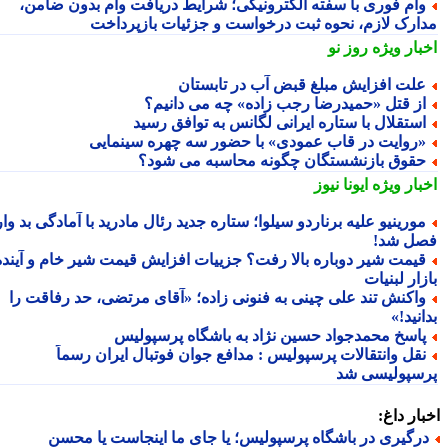
ام فوری با سفته الکترونیکی؛ شرایط دریافت وام بدون ضامن،
ارک لازم، نحوه ثبت درخواست و جزئیات بازپرداخت
بار ویژه
روز نو
لت افزایش مبلغ قبض آب در تابستان
ز قتل «حمیدرضا رجب زاده» چه می دانیم؟
ستقلال با ستاره ایرانی لگانس به توافق رسید
روایت در قاب عمودی» با حضور سه چهره سینمایی
قوق بازنشستگان چگونه محاسبه می شود؟
بار ویژه
ایونا نیوز
ورینیو علیه برناردو سیلوا؛ ستاره جدید رئال مادرید با آمادگی بد وارد
ل شد!
یمت شیر دوباره بالا رفت؟ جزییات افزایش قیمت شیر خام و آینده
ار لبنیات
اکنش تند علی چینی به فنونی زاده؛ «آقای مرتضی، حد رفاقت را
نید!»
اسخ محمدجواد حسین نژاد به باشگاه پرسپولیس
قل وانتقالات پرسپولیس : مدافع جوان فوتبال ایران رسماً
سپولیسی شد
ار داغ:
رگیری در باشگاه پرسپولیس؛ یا جای ما اینجاست یا محسن