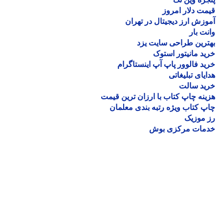
ت دلار امروز
زش ارز دیجیتال در تهران
ت بار
رین طراحی سایت یزد
د مانیتور استوک
د فالوور پاپ آپ اینستاگرام
یای تبلیغاتی
ید سالت
نه چاپ کتاب با ارزان ترین قیمت
 کتاب ویژه رتبه بندی معلمان
موزیک
مات مرکزی بوش