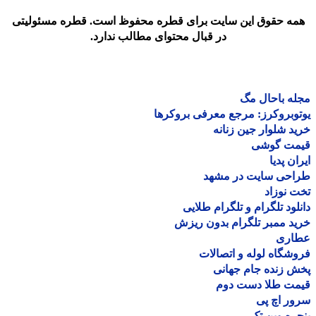
مه حقوق این سایت برای قطره محفوظ است. قطره مسئولیتی
در قبال محتوای مطالب ندارد.
ه باحال مگ
وبروکرز: مرجع معرفی بروکرها
د شلوار جین زنانه
مت گوشی
ان پدیا
احی سایت در مشهد
 نوزاد
لود تلگرام و تلگرام طلایی
د ممبر تلگرام بدون ریزش
اری
شگاه لوله و اتصالات
 زنده جام جهانی
مت طلا دست دوم
ر اچ پی
ره وین تک