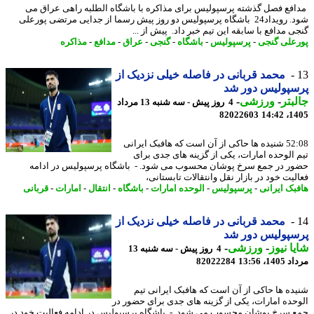
فع فصل گذشته پرسپولیس برای مذاکره با باشگاه الطلبه راهی عراق می
شود. رویداد24 باشگاه پرسپولیس دو روز پیش رسما از جدایی مرتضی پورعلی
ی مدافع با سابقه این تیم خبر داد. پیش از ...
علی گنجی
-
پرسپولیس
-
باشگاه
-
گنجی
-
عراق
-
مدافع
-
مذاکره
محمد قربانی در فاصله خیلی نزدیک از
سپولیس دور شد
بتر
-
ورزشی
-
4 روز پیش - سه شنبه 13 مرداد
82022603
1405
52:08 شنیده ها حاکی از آن است که هافبک ایرانی
 الوحده امارات، یکی از گزینه های جدی برای
ر در جمع سرخ پوشان محسوب می شود. - باشگاه پرسپولیس در ادامه
لیت خود در بازار نقل وانتقالات تابستانی،
بک ایرانی
-
پرسپولیس
-
الوحده امارات
-
باشگاه
-
انتقال
-
امارات
-
قربانی
محمد قربانی در فاصله خیلی نزدیک از
سپولیس دور شد
ا نیوز
-
ورزشی
-
4 روز پیش - سه شنبه 13
1، 13:56
82022284
ده ها حاکی از آن است که هافبک ایرانی تیم
حده امارات، یکی از گزینه های جدی برای حضور در
 سرخ پوشان محسوب می شود. - باشگاه پرسپولیس در ادامه فعالیت خود در