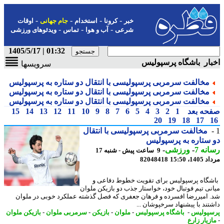
-
-
-
-
خبر
کرونا
استخدام
جام جهانی
اوقات
-
-
-
شرعی
آب و هوا
تماس
ویدئوهای ورزشی
01:32 | 1405/5/17
ار باشگاه پرسپولیس
سرویسها
مخالفت سرمربی پرسپولیسی با انتقال دو ستاره به پرسپولیس
مخالفت سرمربی پرسپولیسی با انتقال دو ستاره به پرسپولیس
مخالفت سرمربی پرسپولیسی با انتقال دو ستاره به پرسپولیس
حه بعد
1
2
3
4
5
6
7
8
9
10
11
12
13
14
15
20
19
18
17
مخالفت سرمربی پرسپولیسی با انتقال
ستاره به پرسپولیس
نه 7
-
ورزشی
-
9 ساعت پیش - شنبه 17
1، 15:50
82048418
گاه پرسپولیس برای تقویت خطوط دفاعی و
نی تیم فوتبال خود، خواستار جذب دو بازیکن ملوان
 امیررضا افسرده و فرهان جعفری که فصل گذشته عملکرد خوبی در ملوان
تند با پیشنهاد سرخپوشان ...
پولیس
-
باشگاه پرسپولیس
-
ملوان
-
بازیکن
-
سرمربی ملوان
-
بازیکن ملوان
زیار زارع