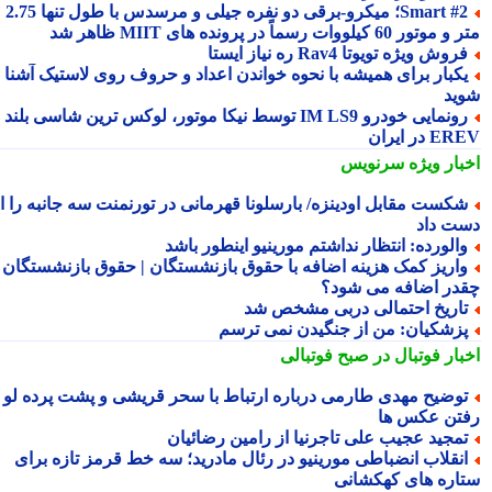
Smart #2؛ میکرو-برقی دو نفره جیلی و مرسدس با طول تنها 2.75
ور 60 کیلووات رسماً در پرونده های MIIT ظاهر شد
روش ویژه تویوتا Rav4 ره نیاز ایستا
کبار برای همیشه با نحوه خواندن اعداد و حروف روی لاستیک آشنا
ید
رونمایی خودرو IM LS9 توسط نیکا موتور، لوکس ترین شاسی بلند
 در ایران
بار ویژه
سرنویس
کست مقابل اودینزه/ بارسلونا قهرمانی در تورنمنت سه جانبه را از
ت داد
الورده: انتظار نداشتم مورینیو اینطور باشد
اریز کمک هزینه اضافه با حقوق بازنشستگان | حقوق بازنشستگان
در اضافه می شود؟
اریخ احتمالی دربی مشخص شد
زشکیان: من از جنگیدن نمی ترسم
بار فوتبال در صبح فوتبالی
وضیح مهدی طارمی درباره ارتباط با سحر قریشی و پشت پرده لو
تن عکس ها
مجید عجیب علی تاجرنیا از رامین رضائیان
نقلاب انضباطی مورینیو در رئال مادرید؛ سه خط قرمز تازه برای
اره های کهکشانی