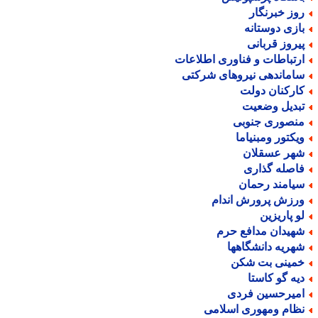
وز خبرنگار
ازی دوستانه
یروز قربانی
رتباطات و فناوری اطلاعات
اماندهی نیروهای شرکتی
ارکنان دولت
بدیل وضعیت
نصوری جنوبی
یکتور ومبنیاما
هر عسقلان
اصله گذاری
یامند رحمان
رزش پرورش اندام
و پاریزین
هیدان مدافع حرم
هریه دانشگاهها
مینی بت شکن
یه گو کاستا
میرحسین فردی
ظام ومهوری اسلامی