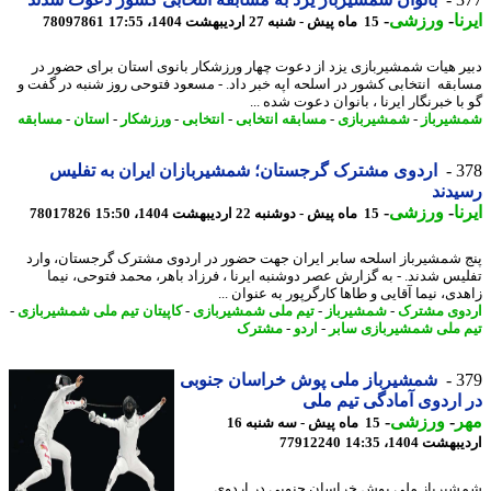
ا
-
ورزشی
-
15 ماه پیش - شنبه 27 اردیبهشت 1404، 17:55
78097861
ر هیات شمشیربازی یزد از دعوت چهار ورزشکار بانوی استان برای حضور در
بقه انتخابی کشور در اسلحه اپه خبر داد. - مسعود فتوحی روز شنبه در گفت و
ا خبرنگار ایرنا ، بانوان دعوت شده ...
یرباز
-
شمشیربازی
-
مسابقه انتخابی
-
انتخابی
-
ورزشکار
-
استان
-
مسابقه
3
اردوی مشترک گرجستان؛ شمشیربازان ایران به تفلیس
یدند
ا
-
ورزشی
-
15 ماه پیش - دوشنبه 22 اردیبهشت 1404، 15:50
78017826
 شمشیرباز اسلحه سابر ایران جهت حضور در اردوی مشترک گرجستان، وارد
یس شدند. - به گزارش عصر دوشنبه ایرنا ، فرزاد باهر، محمد فتوحی، نیما
ی، نیما آقایی و طاها کارگرپور به عنوان ...
وی مشترک
-
شمشیرباز
-
تیم ملی شمشیربازی
-
کاپیتان تیم ملی شمشیربازی
-
 ملی شمشیربازی سابر
-
اردو
-
مشترک
3
شمشیرباز ملی پوش خراسان جنوبی
اردوی آمادگی تیم ملی
ر
-
ورزشی
-
15 ماه پیش - سه شنبه 16
شت 1404، 14:35
77912240
یرباز ملی پوش خراسان جنوبی در اردوی