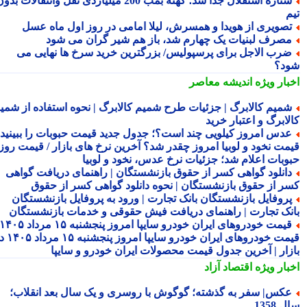
ستاره استقلال جدا شد؛ کهنه بمب 200 میلیاردی نقل وانتقالات بدون
م
صویری از هویدا و همسرش، لیلا امامی در روز اول ماه عسل
صرف لبنیات یک چهارم شد، باز هم شیر گران می شود
رب الاجل برای پرسپولیس/ بزرگترین خرید سرخ ها نهایی می
د؟
بار ویژه
اندیشه معاصر
میم کالابرگ | جزئیات طرح شمیم کالابرگ | نحوه استفاده از شمیم
لابرگ و اعتبار خرید
دس امروز کیلویی چند است؟؛ جدول جدید قیمت حبوبات را ببینید /
مت نخود و لوبیا امروز چقدر شد؟ آخرین نرخ های بازار / قیمت روز
وبات اعلام شد؛ جزئیات نرخ عدس، نخود و لوبیا
انلود گواهی کسر از حقوق بازنشستگان | راهنمای دریافت گواهی
ر از حقوق بازنشستگان | نحوه دانلود گواهی کسر از حقوق
روفایل بازنشستگان بانک تجارت | ورود به پروفایل بازنشستگان
نک تجارت | راهنمای دریافت فیش حقوقی و خدمات بازنشستگان
قیمت خودروهای ایران خودرو سایپا امروز پنجشنبه ۱۵ مرداد ۱۴۰۵ |
قیمت خودروهای ایران خودرو سایپا امروز پنجشنبه ۱۵ مرداد ۱۴۰۵ در
زار | آخرین جدول قیمت محصولات ایران خودرو و سایپا
بار ویژه
اقتصاد آزاد
کس| سفر به گذشته؛ گوگوش با روسری و یک سال بعد انقلاب؛
1358