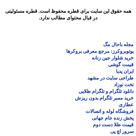
مه حقوق این سایت برای قطره محفوظ است. قطره مسئولیتی
در قبال محتوای مطالب ندارد.
ه باحال مگ
وبروکرز: مرجع معرفی بروکرها
د شلوار جین زنانه
مت گوشی
ان پدیا
احی سایت در مشهد
 نوزاد
لود تلگرام و تلگرام طلایی
د ممبر تلگرام بدون ریزش
اری
شگاه لوله و اتصالات
 زنده جام جهانی
مت طلا دست دوم
ر اچ پی