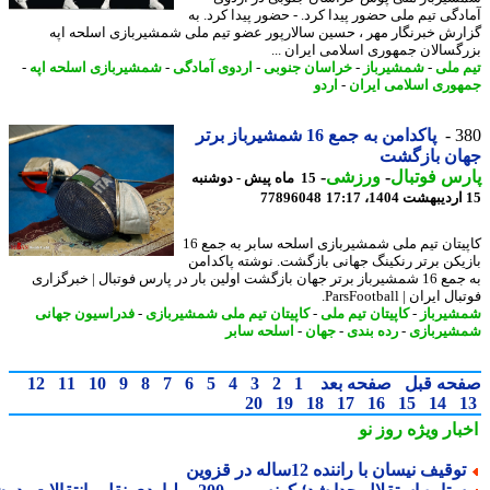
دگی تیم ملی حضور پیدا کرد. - حضور پیدا کرد. به
رش خبرنگار مهر ، حسین سالارپور عضو تیم ملی شمشیربازی اسلحه اپه
گسالان جمهوری اسلامی ایران ...
 ملی
-
شمشیرباز
-
خراسان جنوبی
-
اردوی آمادگی
-
شمشیربازی اسلحه اپه
-
وری اسلامی ایران
-
اردو
3
پاکدامن به جمع 16 شمشیرباز برتر
ان بازگشت
س فوتبال
-
ورزشی
-
15 ماه پیش - دوشنبه
77896048
کاپیتان تیم ملی شمشیربازی اسلحه سابر به جمع 16
یکن برتر رنکینگ جهانی بازگشت. نوشته پاکدامن
به جمع 16 شمشیرباز برتر جهان بازگشت اولین بار در پارس فوتبال | خبرگزاری
 ایران | ParsFootball.
یرباز
-
کاپیتان تیم ملی
-
کاپیتان تیم ملی شمشیربازی
-
فدراسیون جهانی
یربازی
-
رده بندی
-
جهان
-
اسلحه سابر
حه قبل
صفحه بعد
1
2
3
4
5
6
7
8
9
10
11
12
20
19
18
17
16
15
14
بار ویژه
روز نو
وقیف نیسان با راننده 12ساله در قزوین