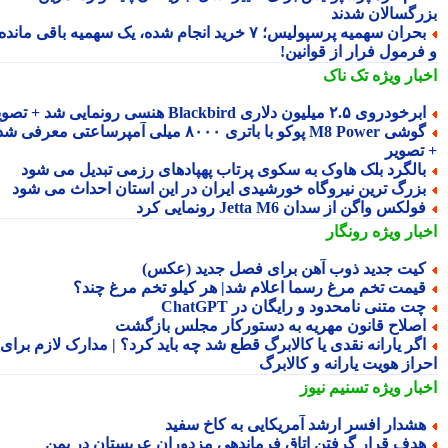
رگسالان شدند
بحران سهمیه پرسپولیس؛ ۷ خرید انجام شده، یک سهمیه باقی مانده
فرمول فرار از قوانین!
بار ویژه
تک ناک
رخودروی ۲.۵ میلیون دلاری Blackbird هنسی رونمایی شد + تصویر
گوشی M8 Power پوکو با باتری ۸۰۰۰ میلی آمپرساعتی معرفی شد
تصویر
الگرد بلک هاوک به سکوی پرتاب پهپادهای رزمی تبدیل می شود
زرگ ترین نیروگاه خورشیدی ایران در این استان احداث می شود
ولکس واگن از سدان Jetta M6 رونمایی کرد
بار ویژه
رونگار
یت جدید ذوب آهن برای فصل جدید (عکس)
یمت تخم مرغ رسما اعلام شد| هر کیلو تخم مرغ چند؟
ت متنی نامحدود و رایگان در ChatGPT
صلاح قانون مهریه به دستورکار مجلس بازگشت
گر یارانه نقدی یا کالابرگ قطع شد چه باید کرد؟ | مدارک لازم برای
راز هویت یارانه و کالابرگ
بار ویژه
تسنیم نیوز
شدار افسر ارشد آمریکایی به کاخ سفید
دف قرار گرفتن اتاق فرماندهی مزدوران عربستان در یمن