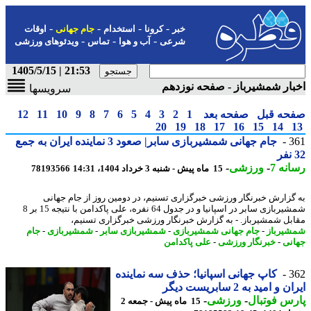
-
-
-
-
خبر
کرونا
استخدام
جام جهانی
اوقات
-
-
-
شرعی
آب و هوا
تماس
ویدئوهای ورزشی
21:53 | 1405/5/15
ار شمشیرباز - صفحه نوزدهم
سرویسها
حه قبل
صفحه بعد
1
2
3
4
5
6
7
8
9
10
11
12
20
19
18
17
16
15
14
3
جام جهانی شمشیربازی سابر| صعود 3 نماینده ایران به جمع
نه 7
-
ورزشی
-
15 ماه پیش - شنبه 3 خرداد 1404، 14:31
78193566
گزارش خبرنگار ورزشی خبرگزاری تسنیم، در دومین روز از جام جهانی
شمشیربازی سابر در اسپانیا و در جدول 64 نفره، علی پاکدامن با نتیجه 15 بر 8
بل شمشیرباز. - به گزارش خبرنگار ورزشی خبرگزاری تسنیم،
یرباز
-
جام جهانی شمشیربازی
-
شمشیربازی سابر
-
شمشیربازی
-
جام
نی
-
خبرنگار ورزشی
-
علی پاکدامن
3
کاپ جهانی اسپانیا؛ حذف سه نماینده
 و امید به 2 سابریست دیگر
س فوتبال
-
ورزشی
-
15 ماه پیش - جمعه 2