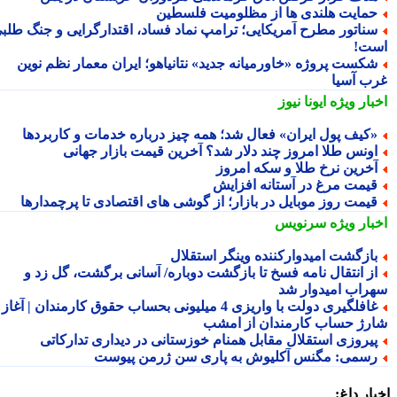
مایت هلندی ها از مظلومیت فلسطین
ناتور مطرح آمریکایی؛ ترامپ نماد فساد، اقتدارگرایی و جنگ طلبی
ت!
کست پروژه «خاورمیانه جدید» نتانیاهو؛ ایران معمار نظم نوین
ب آسیا
بار ویژه
ایونا نیوز
کیف پول ایران» فعال شد؛ همه چیز درباره خدمات و کاربردها
ونس طلا امروز چند دلار شد؟ آخرین قیمت بازار جهانی
خرین نرخ طلا و سکه امروز
یمت مرغ در آستانه افزایش
یمت روز موبایل در بازار؛ از گوشی های اقتصادی تا پرچمدارها
بار ویژه
سرنویس
ازگشت امیدوارکننده وینگر استقلال
ز انتقال نامه فسخ تا بازگشت دوباره/ آسانی برگشت، گل زد و
راب امیدوار شد
غافلگیری دولت با واریزی 4 میلیونی بحساب حقوق کارمندان | آغاز
رژ حساب کارمندان از امشب
یروزی استقلال مقابل همنام خوزستانی در دیداری تدارکاتی
سمی: مگنس آکلیوش به پاری سن ژرمن پیوست
ار داغ: