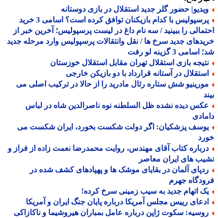
یدیو| حضور گلر جدید استقلال در بازی دوستانه
پرسپولیس با کدام بازیکنان توافق کرده است؟ اسامی 3 خرید
مالی را ببینید / سه نام داغ در لیست پرسپولیس؛ آخرین خبر از
دهای جدید سرخ ها / نقل وانتقالات پرسپولیس وارد مرحله جدید
سامی 3 گزینه لو رفت
تیجه بازی استقلال تهران مقابل استقلال خوزستان
ستقلال در آستانه قرارداد با دو بازیکن خارجی
ورینیو شش ستاره رئال مادرید را از حالا در ترکیب اصلی می
د
کس دیده نشده ظل السلطنه نوه ناصرالدین شاه در لباس
ادی
وسف پزشکیان: اگر دولت شکست بخورد، ایران شکست می
رد
رباره کتاب آقای مهندس، روایت محمدرضا نعمت زاده از فراز و
ب های ایران معاصر
دپای آلمان در بقایای موشک ها و پهپادهای کشف شده در
دگاه جهرم
ک اتهام جدید به سیب زمینی سرخ کرده!
دعای رییس مجلس آمریکا درباره پایان جنگ ایران و آمریکا
وسیه: سکوت ژاپن درباره عامل بمباران هیروشیما و ناکازاکی