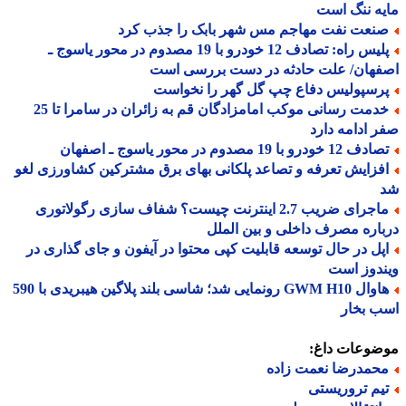
ه ننگ است
نعت نفت مهاجم مس شهر بابک را جذب کرد
پلیس راه: تصادف 12 خودرو با 19 مصدوم در محور یاسوج ـ
فهان/ علت حادثه در دست بررسی است
رسپولیس دفاع چپ گل گهر را نخواست
خدمت رسانی موکب امامزادگان قم به زائران در سامرا تا 25
 ادامه دارد
 12 خودرو با 19 مصدوم در محور یاسوج ـ اصفهان
فزایش تعرفه و تصاعد پلکانی بهای برق مشترکین کشاورزی لغو
ماجرای ضریب 2.7 اینترنت چیست؟ شفاف سازی رگولاتوری
اره مصرف داخلی و بین الملل
پل در حال توسعه قابلیت کپی محتوا در آیفون و جای گذاری در
دوز است
هاوال GWM H10 رونمایی شد؛ شاسی بلند پلاگین هیبریدی با 590
ب بخار
ضوعات داغ:
حمدرضا نعمت زاده
یم تروریستی