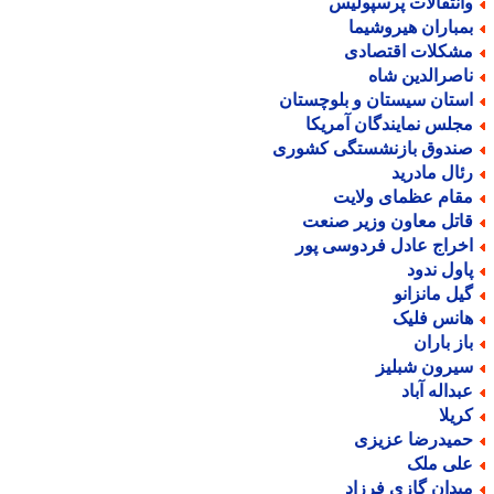
انتقالات پرسپولیس
مباران هیروشیما
شکلات اقتصادی
اصرالدین شاه
ستان سیستان و بلوچستان
جلس نمایندگان آمریکا
ندوق بازنشستگی کشوری
ئال مادرید
قام عظمای ولایت
اتل معاون وزیر صنعت
خراج عادل فردوسی پور
اول ندود
یل مانزانو
انس فلیک
از باران
یرون شبلیز
بداله آباد
ریلا
میدرضا عزیزی
لی ملک
یدان گازی فرزاد