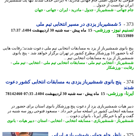
فتوحی به جدول اصلی جام جهانی مادرید/ 4 ایرانی حذف شدند تنها یک شمشیرباز
ان توانست از جدول ...
 جهانی
-
شمشیرباز
-
جدول
-
مادرید
-
ایران
-
جهانی
-
جهان
3
5 شمشیرباز یزدی در مسیر انتخابی تیم ملی
یم نیوز
-
ورزشی
-
15 ماه پیش - سه شنبه 30 اردیبهشت 1404، 17:37
78153
 بانوی شمشیرباز از یزد به مسابقات انتخابی تیم ملی دعوت شدند؛ رقابت هایی
که با حضور 16 ورزشکار مطرح کشور در تهران برگزار خواهد شد. - پنج بانوی
یرباز از یزد به مسابقات انتخابی تیم ...
یرباز
-
انتخابی تیم ملی
-
مسابقات انتخابی تیم ملی
-
انتخابی
-
تیم ملی
-
بت
-
ورزشکار
3
پنج بانوی شمشیرباز یزدی به مسابقات انتخابی کشور دعوت
ند
ا
-
ورزشی
-
15 ماه پیش - سه شنبه 30 اردیبهشت 1404، 07:35
78142460
ر هیات شمشیربازی یزد از دعوت پنج ورزشکار بانوی استان برای حضور در
بقه انتخابی کشور در اسلحه سابر خبر داد. - مسعود فتوحی روز سه شنبه در
و گو با خبرنگار ایرنا ، بانوان دعوت ...
یرباز
-
شمشیربازی
-
مسابقه انتخابی
-
انتخابی
-
استان
-
دبیر هیات
-
بانوی
3
ناظر جام جهانی شمشیربازی ایرانی