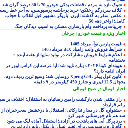
وک تازه به مردم / قطعات یدکی خودرو 70 تا 80 درصد گران شد
لاف سردرگم رختکن/ خرید پرحاشیه پرسپولیس، به آخر خط رسید!
کس| سفر به گذشته؛ ایرن، بازیگر مشهور قبل انقلاب با حجاب
ل؛ اواخر دهه 50
زییات پرداخت وام بازسازی مسکن به آسیب دیدگان جنگ
بار ویژه
و قیمت خودرو | چرخان
یمت پارس نوآ، مرداد 1405
رایط فروش وانت زامیاد EX، مرداد 1405
علام شرایط فروش مشارکت در تولید سایپا از هفته آینده +
شنامه
هیوندای کونا ۲۰۲۶ دوباره تأیید شد؛ آیا عرضه این کراس اوور در
ان ادامه دارد؟
کابین غول پیکر Xpeng G9L رونمایی شد؛ وسیع ترین ردیف دوم،
ری و شارژ 450 کیلومتر در ۹ دقیقه
بار فوتبال در صبح فوتبالی
از منتفی شدن بازگشت رامین رضائیان به استقلال؛ اختلاف بر سر
م قرارداد
شنواره گل در دیدار تدارکاتی؛ استقلال با درخشش سحرخیزان از
 هم نام خوزستانی عبور کرد
رد پرگل آبی های پایتخت در آزادی؛ استقلال آماده لیگ می شود
ام تازه پرسپولیس برای تغییر نسل؛ بازیکنان پایه وارد تمرین