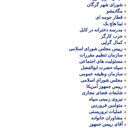
ورای شهر گرگان
گادیشو
طار حومه ای
یبا هاچ بک
درسه دخترانه در کابل
زب کارگر
مال گرایی
ییس مجلس شورای اسلامی
ازمان تنظیم مقررات
سئولیت های اجتماعی
پاه حضرت ابوالفضل
ازمان وظیفه عمومی
جلس شورای اسلامی
ییس جمهور آمریکا
ایعات فضای مجازی
یروی زمینی سپاه
تولدین فروردین
ملیات تروریستی
شاوران خانواده
قای رییس جمهور