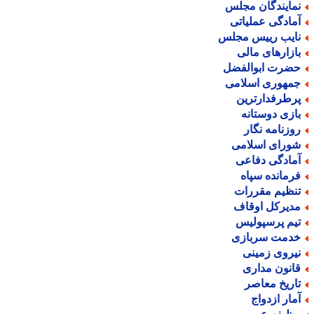
مایندگان مجلس
مادگی عملیاتی
ایب رییس مجلس
ازارهای مالی
ضرت ابوالفضل
مهوری اسلامی
رطرفدارترین
ازی دوستانه
وزنامه نگار
ورای اسلامی
مادگی دفاعی
رمانده سپاه
نظیم مقررات
دیرکل اوقاف
یم پرسپولیس
دمت سربازی
یروی زمینی
انون مداری
اریخ معاصر
مار ازدواج