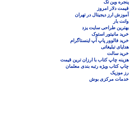
ره وین تک
ت دلار امروز
زش ارز دیجیتال در تهران
ت بار
رین طراحی سایت یزد
د مانیتور استوک
د فالوور پاپ آپ اینستاگرام
یای تبلیغاتی
ید سالت
نه چاپ کتاب با ارزان ترین قیمت
 کتاب ویژه رتبه بندی معلمان
موزیک
مات مرکزی بوش