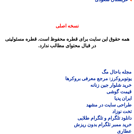
نسخه اصلی
مه حقوق این سایت برای قطره محفوظ است. قطره مسئولیتی
در قبال محتوای مطالب ندارد.
ه باحال مگ
وبروکرز: مرجع معرفی بروکرها
د شلوار جین زنانه
مت گوشی
ان پدیا
احی سایت در مشهد
 نوزاد
لود تلگرام و تلگرام طلایی
د ممبر تلگرام بدون ریزش
اری