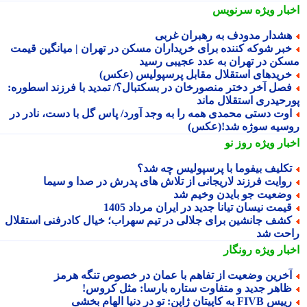
بار ویژه
سرنویس
شدار مدودف به رهبران غربی
بر شوکه کننده برای خریداران مسکن در تهران | میانگین قیمت
کن در تهران به عدد عجیبی رسید
ریدهای استقلال مقابل پرسپولیس (عکس)
صل آخر دختر منصورخان در بسکتبال؟/ تمدید با فرزند اسطوره:
رحیدری استقلال ماند
وت دستی محمدی همه را به وجد آورد/ پاس گل با دست، نادر در
سیه سوژه شد!(عکس)
بار ویژه
روز نو
کلیف بیفوما با پرسپولیس چه شد؟
وایت فرزند لاریجانی از تلاش های پدرش در صدا و سیما
ضعیت جو بایدن وخیم شد
یمت نیسان تیانا جدید در ایران مرداد 1405
شف جانشین برای جلالی در تیم سهراب؛ خیال کادرفنی استقلال
حت شد
بار ویژه
رونگار
خرین وضعیت از تفاهم با عمان در خصوص تنگه هرمز
اهر جدید و متفاوت ستاره بارسا: مثل کروس!
س FIVB به کاپیتان ژاپن: تو در دنیا الهام بخشی