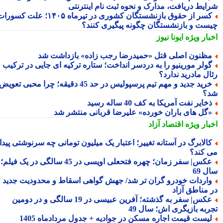
ایط دریافت، مدارک و نحوه ثبت نام اینترنتی
کسر از حقوق بازنشستگان کشوری در تیرماه ۱۴۰۵؛ علت کسورات
ست و بازنشستگان چگونه پیگیری کنند؟
بار ویژه
ایونا نیوز
ظنون اصلی قتل «حمیدرضا رجب زاده» بازداشت شد
ولر مورینیو را به دردسر انداخت؛ ستاره ترکیه ای جایی در ترکیب
ال مادرید ندارد؟
خرید جدید و مهم تیم پرسپولیس در حد 45 دقیقه؛ چرا محبی تعویض
؟
خایر نفت آمریکا به کف 40 ساله رسید
گل های باران خورده» علیرضا قربانی منتشر شد
بار ویژه
اقتصاد آزاد
الابرگ در آستانه تغییر؛ اعتبار یک میلیون تومانی چه سرنوشتی پیدا
 کند؟
عکس| سفر زمان؛ چهره فتحعلی اویسی در 45 سالگی در یک فیلم؛
 69
اردات خودرو گران تر شد/ جهش گواهی اسقاط و محدودیت جدید
 مناطق آزاد
عکس| سفر به گذشته؛ آفرین عبیسی در 19 سالگی و در دومین
ربه بازیگری اش؛ سال 49
یست قیمت اجاره مسکن در جوادیه + جدول مردادماه 1405