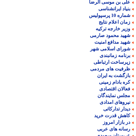
لی بن موسی الرضا
نیاد ایرانشناسی
اره 10 پرسپولیس
مان اعلام نتایج
زیر خارجه ترکیه
هید محمود صارمی
هید مدافع امنیت
ورای اسلامی شهر
رنامه زمانبندی
یرساخت ارتباطی
رفیت های مردمی
ازگشت به ایران
ره بادام زمینی
عالان اقتصادی
جلس نمایندگان
یروهای امدادی
یدار تدارکاتی
اهش قدرت خرید
ر بازار امروز
سانه های عربی
ربستان سعودی