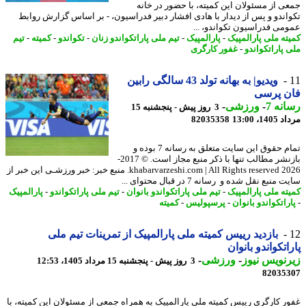
ی از مسئولان این کمیته، با حضور در خانه
اندو و پس از دیدار با هادی افشار دبیر فدراسیون، - بر اساس گزارش روابط
می فدراسیون تکواندو، ...
ته ملی پارالمپیک
-
پارالمپیک
-
تیم ملی پاراتکواندو زنان
-
تکواندو
-
کمیته
-
تیم
 پاراتکواندو
-
غفور کارگری
ویدیو| به بهانه تولد 43 سالگی رابین
ن پرسی
نه 7
-
ورزشی
-
3 روز پیش - پنجشنبه 15
1، 13:00
82035358
تمام حقوق این سایت متعلق به رسانه 7 بوده و
بازنشر مطالب تنها با ذکر منبع مجاز است. © 2017-
2026 khabarvarzeshi.com | All Rights reserved. منبع خبر: خبر ورزشـی این خبر از
منبع نقل شده و رسانه 7 در قبال محتوای ...
ته ملی پارالمپیک
-
تیم ملی پاراتکواندو بانوان
-
تیم ملی پاراتکواندو
-
پارالمپیک
راتکواندو بانوان
-
پرسپولیس
-
کمیته
بازدید رییس کمیته ملی پارالمپیک از تمرینات تیم ملی
اتکواندو بانوان
نویس نیوز
-
ورزشی
-
3 روز پیش - پنجشنبه 15 مرداد 1405، 12:53
82035
ر کارگری رییس کمیته ملی پارالمپیک به همراه جمعی از مسئولان این کمیته، با