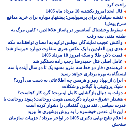
حت کرد
ل ابجد امروز یکشنبه 18 مرداد ماه 1405
قشه سپاهان برای پرسپولیس؛ پیشنهادِ دوباره برای خرید مدافع
خ پوش!
قوط وحشتناک آسانسور در پاساژ علاءالدین / کابین مرگ به
قه منفی سه رفت
اکنش عجیب نمایندگان مجلس ترکیه به امضای توافقنامه مکه
دی زین العابدین با یک عکس هنری متفاوت دوباره خبرساز شد!
مت دلار، طلا و سکه امروز 18 مرداد 1405
امل اصلی قتل حمیدرضا رجب زاده دستگیر شد
رهمندی: فاز دو خط سه مترو مشهد یک تا دو سال آینده با سه
تگاه به بهره برداری خواهد رسید
یران از پهپاد ریپر و هرمس چه اطلاعاتی به دست می آورد؟
یک پروتیینی با گیلاس و شکلات
ولت به دنبال بازگشایی کامل اینترنت؛ گره کار کجاست؟
شدار «شرق» درباره دگردیسی هویت روحانیت؛ پیوند روحانیت با
ت سیاسی، نقد درون گفتمانی را دشوار کرده است
ین دال عدس خوشمزه را به روش بوشهری ها بپزید
اعلام نتایج نهایی دکتری 1405 در اواخر مرداد / جزییات سازمان
جش