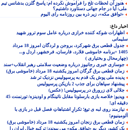
نوز آن لحظات تلخ را فراموش نکرده ام: پاسخ گلزن بدشانس تیم
ی: آیا در جام جهانی دستاورد داشتیم؟
توافق مکه»، زیر ذره بین روزنامه رای الیوم
ار داغ:
ظهارات شوکه کننده خرازی درباره عامل سوم ترور شهید
مانی
جدول قطعی برق شهرکرد، بروجن و لردگان امروز 18 مرداد
1405 +برنامه خاموشی فلارد، فارسان، فرخشهر، اردل و...
ارمحال و بختیاری )
وسازی خبری رجانیوز درباره وضعیت سلامتی رهبر انقلاب+سند
ان قطعی برق گرگان امروز یکشنبه 18 مرداد (خاموشی برق)
دیده ملی پوش یک قدم به پرسپولیس نزدیک تر شد
شنهاد سپاهان برای جذب 2 بازیکن پرسپولیس
لالی لای زرورق در پرسپولیس! (عکس)
ویدیو| خلاصه بازی بارسلونا مقابل ناتینگام و اودینزه/ تورنمنت 45
قه ای!
یازمند روی لبه ی تیغ؛ تکرارِ اشتباهاتِ فصل قبل در بازی با
مینیوم!
ان قطعی برق زنجان امروز یکشنبه 18 مرداد (خاموشی برق)
ک کشور دیگر به «توافق مکه» می پیوندد| ترکیه خیال ایران را