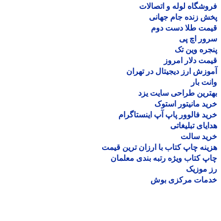
شگاه لوله و اتصالات
 زنده جام جهانی
مت طلا دست دوم
ر اچ پی
ره وین تک
ت دلار امروز
زش ارز دیجیتال در تهران
ت بار
رین طراحی سایت یزد
د مانیتور استوک
د فالوور پاپ آپ اینستاگرام
یای تبلیغاتی
ید سالت
نه چاپ کتاب با ارزان ترین قیمت
 کتاب ویژه رتبه بندی معلمان
موزیک
مات مرکزی بوش