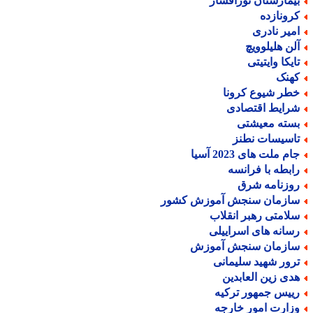
یمارستان نورافشار
رونازده
میر نادری
لن هلیلوویچ
ایکا وایتیتی
هنک
طر شیوع کرونا
رایط اقتصادی
سته معیشتی
اسیسات نطنز
م ملت های 2023 آسیا
ابطه با فرانسه
وزنامه شرق
ازمان سنجش آموزش کشور
لامتی رهبر انقلاب
سانه های اسراییلی
ازمان سنجش آموزش
رور شهید سلیمانی
دی زین العابدین
ییس جمهور ترکیه
زارت امور خارجه