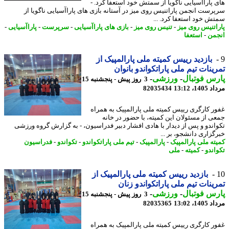
 پاراآسیایی ناگویا از سمتش خود استعفا کرد. -
رست انجمن پاراتنیس روی میز در آستانه بازی های پاراآسیایی ناگویا از
ش خود استعفا کرد. ...
اتنیس روی میز
-
تنیس روی میز
-
بازی های پاراآسیایی
-
سرپرست
-
پاراآسیایی
-
من
-
استعفا
بازدید رییس کمیته ملی پارالمپیک از
ینات تیم ملی پاراتکواندو بانوان
س فوتبال
-
ورزشی
-
3 روز پیش - پنجشنبه 15
1، 13:12
82035434
ر کارگری رییس کمیته ملی پارالمپیک به همراه
ی از مسئولان این کمیته، با حضور در خانه
اندو و پس از دیدار با هادی افشار دبیر فدراسیون، - به گزارش گروه ورزشی
گزاری دانشجو، بر ...
ته ملی پارالمپیک
-
پارالمپیک
-
تیم ملی پاراتکواندو
-
تکواندو
-
فدراسیون
اندو
-
کمیته
-
ملی
بازدید رییس کمیته ملی پارالمپیک از
ینات تیم ملی پاراتکواندو زنان
س فوتبال
-
ورزشی
-
3 روز پیش - پنجشنبه 15
1، 13:02
82035365
ر کارگری رییس کمیته ملی پارالمپیک به همراه