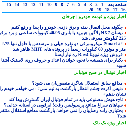
حه بعد
1
2
3
4
5
6
7
8
9
10
11
12
13
14
15
20
19
18
17
بار ویژه
و قیمت خودرو | چرخان
گونه محل اتصال بدنه و برق دزدی خودرو را پیدا و رفع کنیم
نیسان NX7 پلاگین هیبرید با باتری 40.95 کیلووات ساعتی و برد برقی
 معرفی شد
Smart #2؛ میکرو-برقی دو نفره جیلی و مرسدس با طول تنها 2.75
ور 60 کیلووات رسماً در پرونده های MIIT ظاهر شد
روش ویژه تویوتا Rav4 ره نیاز ایستا
کبار برای همیشه با نحوه خواندن اعداد و حروف روی لاستیک آشنا
ید
بار فوتبال در صبح فوتبالی
دافع سابق استقلال شاگرد منصوریان می شود؟
نیس اکرت چشم انتظار بازگشت به تیم ملی؛ «می خواهم خودم را
ان بدهم»
اج: هوش مصنوعی باید در تمام فوتبال ایران گسترش پیدا کند
پاهان سراغ مدافع پرسپولیس رفت؛ ابرقویی در آستانه جدایی؟
ختیاری زاده رضاییان را نمی خواهد؛ بازگشت مدافع استقلال منتفی
؟
بار ویژه
تک ناک