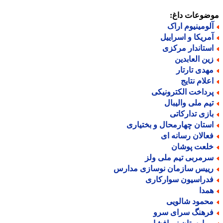
ضوعات داغ:
لومینیوم اراک
مریکا و اسراییل
ستاندار مرکزی
ین العابدین
هدی تارتار
علام نتایج
رداخت الکترونیکی
یم ملی والیبال
ازی تدارکاتی
ستان چهارمحال و بختیاری
عالان رسانه ای
لعت پوشان
رمربی تیم ملی ولز
ییس سازمان نوسازی مدارس
دراسیون سوارکاری
مدا
حمود شالویی
رهنگ سرای سرو