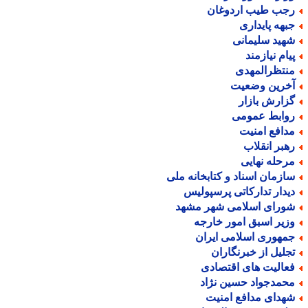
جب طیب اردوغان
بهه پایداری
هید سلیمانی
یام نیازمند
نتظرالمهدی
خرین وضعیت
زارش بازار
وابط عمومی
دافع امنیت
هبر انقلاب
رحله نهایی
ازمان اسناد و کتابخانه ملی
یدار تدارکاتی پرسپولیس
ورای اسلامی شهر مشهد
زیر اسبق امور خارجه
مهوری اسلامی ایران
جلیل از خبرنگاران
عالیت های اقتصادی
حمدجواد حسین نژاد
هدای مدافع امنیت