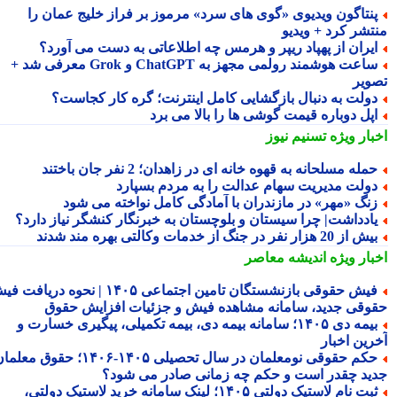
نتاگون ویدیوی «گوی های سرد» مرموز بر فراز خلیج عمان را
تشر کرد + ویدیو
یران از پهپاد ریپر و هرمس چه اطلاعاتی به دست می آورد؟
ساعت هوشمند رولمی مجهز به ChatGPT و Grok معرفی شد +
ویر
ولت به دنبال بازگشایی کامل اینترنت؛ گره کار کجاست؟
پل دوباره قیمت گوشی ها را بالا می برد
بار ویژه
تسنیم نیوز
مله مسلحانه به قهوه خانه ای در زاهدان؛ 2 نفر جان باختند
ولت مدیریت سهام عدالت را به مردم بسپارد
نگ «مهر» در مازندران با آمادگی کامل نواخته می شود
ادداشت| چرا سیستان و بلوچستان به خبرنگار کنشگر نیاز دارد؟
 از 20 هزار نفر در جنگ از خدمات وکالتی بهره مند شدند
بار ویژه
اندیشه معاصر
فیش حقوقی بازنشستگان تامین اجتماعی ۱۴۰۵ | نحوه دریافت فیش
وقی جدید، سامانه مشاهده فیش و جزئیات افزایش حقوق
بیمه دی ۱۴۰۵؛ سامانه بیمه دی، بیمه تکمیلی، پیگیری خسارت و
رین اخبار
حکم حقوقی نومعلمان در سال تحصیلی ۱۴۰۵-۱۴۰۶؛ حقوق معلمان
ید چقدر است و حکم چه زمانی صادر می شود؟
ثبت نام لاستیک دولتی ۱۴۰۵؛ لینک سامانه خرید لاستیک دولتی،