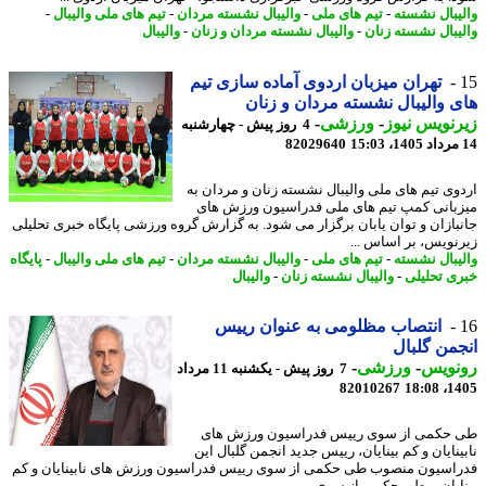
یبال نشسته
-
تیم های ملی
-
والیبال نشسته مردان
-
تیم های ملی والیبال
-
یبال نشسته زنان
-
والیبال نشسته مردان و زنان
-
والیبال
تهران میزبان اردوی آماده سازی تیم
 والیبال نشسته مردان و زنان
نویس نیوز
-
ورزشی
-
4 روز پیش - چهارشنبه
82029640
وی تیم های ملی والیبال نشسته زنان و مردان به
بانی کمپ تیم های ملی فدراسیون ورزش های
بازان و توان یابان برگزار می شود. به گزارش گروه ورزشی پایگاه خبری تحلیلی
نویس، بر اساس ...
یبال نشسته
-
تیم های ملی
-
والیبال نشسته مردان
-
تیم های ملی والیبال
-
پایگاه
ی تحلیلی
-
والیبال نشسته زنان
-
والیبال
انتصاب مظلومی به عنوان رییس
من گلبال
نویس
-
ورزشی
-
7 روز پیش - یکشنبه 11 مرداد
82010267
1405
حکمی از سوی رییس فدراسیون ورزش های
نایان و کم بینایان، رییس جدید انجمن گلبال این
اسیون منصوب طی حکمی از سوی رییس فدراسیون ورزش های نابینایان و کم
ایان، - طی حکمی از سوی ...