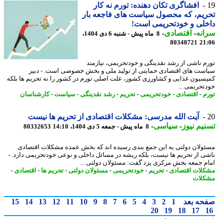
افشاگری تکان دهنده: تورم نه کار
یم، که محصول سیاست های فاجعه بار
لی و خودتحریمی است!
نه
-
اقتصادی
-
8 ماه پیش - شنبه 6 دی 1404،
80348721
21
م ناشی از رشد نقدینگی و خودتحریمی، نیازمند
ست های اقتصادی حمایتی از تولید ملی و بخش خصوصی است. - دبیر
سیون غذایی و کشاورزی کشور، علت اصلی تورم در کشور را نه تحریم ها بلکه
تحریمی ...
م
-
اقتصادی
-
خودتحریمی
-
تحریم
-
رشد نقدینگی
-
سیاست
-
کارشناسان
آیت الله مدرسی: مشکلات اقتصادی از تحریم ها نیست
یم نیوز
-
سیاسی
-
8 ماه پیش - جمعه 5 دی 1404، 14:10
80332653
ولان دولتی به این جمع بندی رسیده اند که بخش عمده مشکلات اقتصادی
ی از تحریم ها نیست، بلکه ریشه در مسائل داخلی و نوعی خودتحریمی دارد. -
م جمعه بخش مرکزی یزد گفت: مسئولان دولتی ...
لات اقتصادی
-
تحریم
-
خودتحریمی
-
مسئولان دولتی
-
تحریم ها
-
اقتصادی
-
لات
حه بعد
1
2
3
4
5
6
7
8
9
10
11
12
13
14
15
20
19
18
17