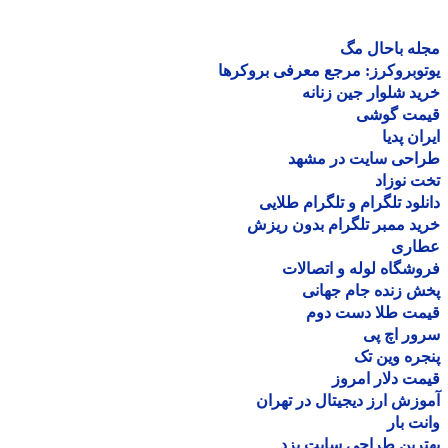
ه باحال مگ
وبروکرز: مرجع معرفی بروکرها
د شلوار جین زنانه
مت گوشی
ان پدیا
احی سایت در مشهد
 نوزاد
لود تلگرام و تلگرام طلایی
د ممبر تلگرام بدون ریزش
اری
شگاه لوله و اتصالات
 زنده جام جهانی
مت طلا دست دوم
ر اچ پی
ره وین تک
ت دلار امروز
زش ارز دیجیتال در تهران
ت بار
رین طراحی سایت یزد