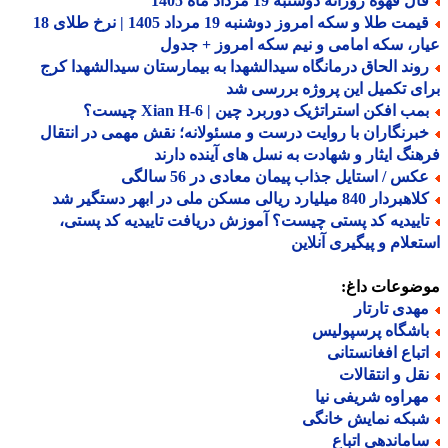
ل قهوه روزانه دوشنبه 19 مرداد ماه 1405
قیمت طلا و سکه امروز دوشنبه 19 مرداد 1405 | نرخ طلای 18
ر، سکه امامی و نیم سکه امروز + جدول
وند الحاق درمانگاه سیدالشهدا به بیمارستان سیدالشهدا کرج
ی تکمیل این پروژه بررسی شد
ب افکن استراتژیک دوربرد چین | Xian H-6 چیست؟
برنگاران با روایت درست و مسئولانه؛ نقش مهمی در انتقال
نگ ایثار و شهادت به نسل های آینده دارند
کس / استایل جذاب پیمان معادی در 56 سالگی
ردار 840 میلیارد ریالی مسکن ملی در ابهر دستگیر شد
اییدیه کد پستی چیست؟ آموزش دریافت تاییدیه کد پستی،
علام و پیگیری آنلاین
ضوعات داغ:
هدی تارتار
اشگاه پرسپولیس
تباع افغانستانی
قل و انتقالات
هراوه شریفی نیا
بکه نمایش خانگی
اماندهی اتباع