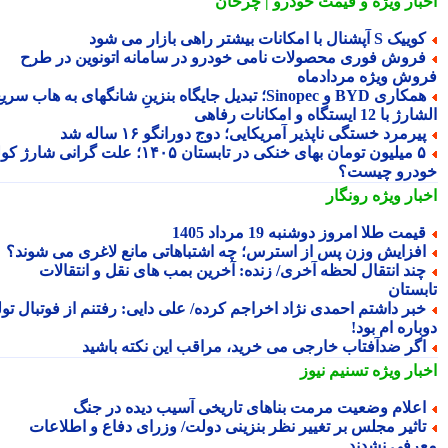
بار ویژه
و قیمت خودرو | چرخان
یک S آپشنال با امکانات بیشتر راهی بازار می شود
روش فوری محصولات نامی خودرو در سامانه اتونوین در طرح
وش ویژه مردادماه
همکاری BYD و Sinopec؛ تبدیل جایگاه بنزینِ شانگهای به هاب سریع
ا 12 ایستگاه و امکانات رفاهی
یرمرد خستگی ناپذیر آمریکایی؛ دوج دورانگو ۱۶ ساله شد
۵ میلیون تومان بهای خنکی در تابستان ۱۴۰۵؛ علت گرانی شارژ کولر
درو چیست؟
بار ویژه
رونگار
یمت طلا امروز دوشنبه 19 مرداد 1405
فزایش وزن پس از استرس؛ چه اشتباهاتی مانع لاغری می شوند؟
ند انتقال لحظه آخری/ زنده: آخرین بمب های نقل و انتقالات
بستان
بر داشتم احمدی نژاد اخراجم کرده/ علی دایی: رفتنم از فوتبال تولد
اره ام بود!
گر ضدآفتاب خارجی می خرید، مراقب این نکته باشید
بار ویژه
تسنیم نیوز
علام وضعیت مرمت بناهای تاریخی آسیب دیده در جنگ
اثیر مجلس بر تغییر نظر بنزینی دولت/ وزرای دفاع و اطلاعات
رفی نشدند