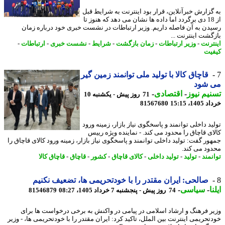
گزارش خبرآنلاین، قرار بود اینترنت به شرایط قبل
از 18 دی برگردد اما داده ها نشان می دهد که هنوز تا
دن به آن فاصله داریم. وزیر ارتباطات در نشست خبری خود درباره زمان
گشت اینترنت ...
ترنت
-
وزیر ارتباطات
-
زمان بازگشت
-
شرایط
-
نشست خبری
-
ارتباطات
-
یت
قاچاق کالا با تولید ملی توانمند زمین گیر
 شود
یم نیوز
-
اقتصادی
-
71 روز پیش - یکشنبه 10
14، 15:15
81567680
د داخلی توانمند و پاسخگوی نیاز بازار، زمینه ورود
ای قاچاق را محدود می کند. - نماینده ویژه رییس
ور گفت: تولید داخلی توانمند و پاسخگوی نیاز بازار، زمینه ورود کالای قاچاق را
ود می کند.
نمند
-
تولید
-
تولید داخلی
-
کالای قاچاق
-
کشور
-
قاچاق
-
قاچاق کالا
صالحی: ایران مقتدر را با خودتحریمی ها، تضعیف نکنیم
ا
-
سیاسی
-
74 روز پیش - پنجشنبه 7 خرداد 1405، 08:27
81546879
ر فرهنگ و ارشاد اسلامی در پیامی در واکنش به برخی درخواست ها برای
تحریمی اینترنت بین الملل، تاکید کرد: ایران مقتدر را با خودتحریمی ها، - وزیر