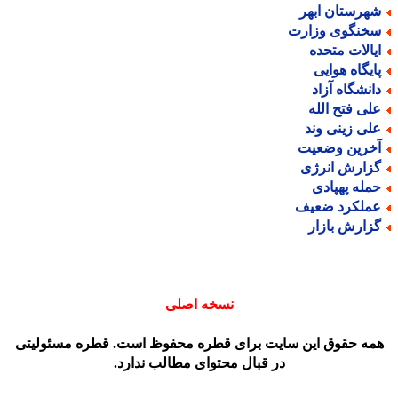
هرستان ابهر
خنگوی وزارت
یالات متحده
ایگاه هوایی
انشگاه آزاد
لی فتح الله
لی زینی وند
خرین وضعیت
زارش انرژی
مله پهپادی
ملکرد ضعیف
زارش بازار
نسخه اصلی
مه حقوق این سایت برای قطره محفوظ است. قطره مسئولیتی
در قبال محتوای مطالب ندارد.