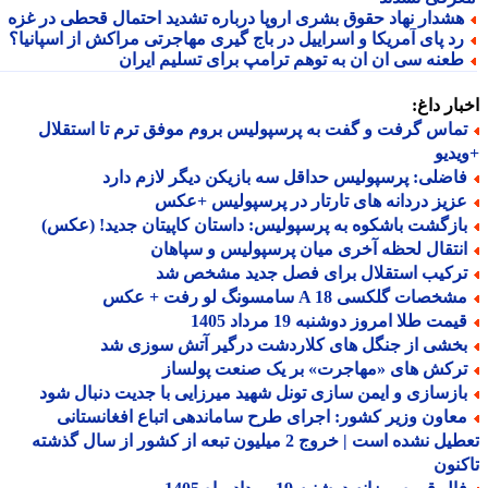
شدار نهاد حقوق بشری اروپا درباره تشدید احتمال قحطی در غزه
د پای آمریکا و اسراییل در باج گیری مهاجرتی مراکش از اسپانیا؟
عنه سی ان ان به توهم ترامپ برای تسلیم ایران
ار داغ:
ماس گرفت و گفت به پرسپولیس بروم موفق ترم تا استقلال
دیو
اضلی: پرسپولیس حداقل سه بازیکن دیگر لازم دارد
زیز دردانه های تارتار در پرسپولیس +عکس
ازگشت باشکوه به پرسپولیس: داستان کاپیتان جدید! (عکس)
نتقال لحظه آخری میان پرسپولیس و سپاهان
رکیب استقلال برای فصل جدید مشخص شد
خصات گلکسی A 18 سامسونگ لو رفت + عکس
مت طلا امروز دوشنبه 19 مرداد 1405
خشی از جنگل های کلاردشت درگیر آتش سوزی شد
رکش های «مهاجرت» بر یک صنعت پولساز
ازسازی و ایمن سازی تونل شهید میرزایی با جدیت دنبال شود
عاون وزیر کشور: اجرای طرح ساماندهی اتباع افغانستانی
تعطیل نشده است | خروج 2 میلیون تبعه از کشور از سال گذشته
نون