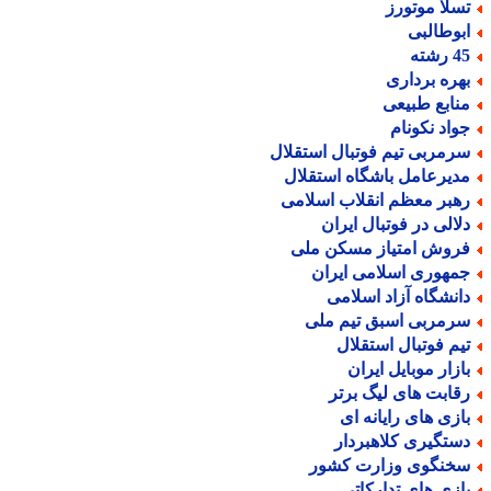
سلا موتورز
بوطالبی
رشته
هره برداری
نابع طبیعی
واد نکونام
رمربی تیم فوتبال استقلال
دیرعامل باشگاه استقلال
هبر معظم انقلاب اسلامی
لالی در فوتبال ایران
روش امتیاز مسکن ملی
مهوری اسلامی ایران
انشگاه آزاد اسلامی
رمربی اسبق تیم ملی
یم فوتبال استقلال
ازار موبایل ایران
قابت های لیگ برتر
ازی های رایانه ای
ستگیری کلاهبردار
خنگوی وزارت کشور
ازی های تدارکاتی