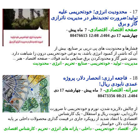
محدودیت انرژی؛ خودتحریمی علیه
ید؛ضرورت تجدیدنظر در مدیریت ناترازی
 و برق
حه اقتصاد
-
اقتصادی
-
7 ماه پیش -
 17 دی 1404، 12:08
80476615
رها و محدودیت های پی درپی بر صنایع، بیش از
که ناشی از کمبود انرژی باشد، به نوعی خودتحریمی درون زا شباهت دارد.
ن شیر گاز و محدودکردن برقِ صنایعی مانند فولاد، - صفحه اقتصاد - هنر ...
ریت
-
تولید
-
خودتحریمی
-
صنایع
-
تحریم
-
انرژی
-
محدودیت
فاجعه ارزی: انحصار دلار، پروژه
ی نابودی ریال!
نه
-
اقتصادی
-
7 ماه پیش - چهارشنبه 17 دی
80473356
1404
چالش دلاریزه شدن، تورم و خودتحریمی تا ضرورت
رزدایی، تقویت ریال و استقلال - یک کارشناس
صادی با انتقاد شدید از رویکرد جاری در قیمت گذاری محصولات داخلی بر پایه
نات دلار، خواستار ...
-
اقتصاد
-
خودتحریمی
-
داخلی
-
یارانه های انرژی
-
تحریم
-
کارشناس اقتصادی