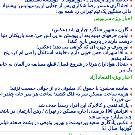
فشاگری همسر رضا شکاری پس از جدایی از پرسپولیس؛ پیشنهاد
لی سنگین یک تیم تهرانی رد شده بود!
بار ویژه
سرنویس
لزن مشهور شاگرد جباری شد (عکس)
ولین حرفهای دینیه بعد از پیوستن به پی اس جی/ همه بازیکنان دنیا
ست دارند در پاریس بازی کنند!
ورونوف و چهره ای که گواهی می دهد! (عکس)
ه آقا سهراب حس خوبی دارم / خلیفه: استقلال راضی ام کرد پنج
له ببندم
نجال هواداران هرتا در شروع فصل/ قطع مسابقه در آلمان به خاطر
 بنر
بار ویژه
اقتصاد آزاد
ماینده مجلس: با حقوق 18 میلیونی دم از جوانی جمعیت نزنید!
زینه ساخت مسکن سر به فلک کشید/ ساخت هر متر خانه چقدر آب
 خورد؟
ارانه نقدی و کالابرگ این افراد رسما حذف شد
افزایش 100 درصدی اجاره مسکن در تهران / رهن آپارتمان در پایتخت
د میلیارد تومانی شد
کس یادگاری سعید پیردوست و بهروز وثوقی در پشت صحنه فیلم
نها؛ سال 53