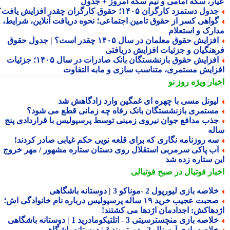
ار، سکه امامی و نیم سکه امروز + جدول
دول دستمزد کارگران ۱۴۰۵؛ حقوق کارگران چقدر افزایش یافت؟
واهی کسر از حقوق تامین اجتماعی؛ نحوه دریافت آنلاین، شرایط،
ارک و استعلام
افزایش حقوق معلمان در سال ۱۴۰۵ چقدر است؟ | جدول حقوق
هنگیان و جزئیات افزایش دریافتی
افزایش حقوق بازنشستگان بانک صادرات در سال ۱۴۰۵؛ جزئیات
زایش مستمری، متناسب سازی و مابه التفاوت
بار ویژه
روز نو
یونل مسی با چهره ای غمگین وارد زادگاهش شد
ستمری بازنشستگان بانک رفاه چه زمانی قطع می شود؟
ذب مدافع جوان نیروی زمینی توسط پرسپولیس با قراردادی پنج
له
ه روزنامه نگاری که برای قلعه نویی حکم غیابی صادر کردند!
ب پاکی سرمربی استقلال روی دستان ستاره مشهور / مهر خروج
ن ستاره زده شد
بار فوتبال در صبح فوتبالی
لاصه بازی لیورپول 2 -موناکو 3 | دوستانه باشگاهی
صحبت عجیب خرید ۱۹ ساله پرسپولیس درباره نام خانوادگی اش؛
دهاکش: اجدادمان اژدها می کشتند!
لاصه بازی منچسترسیتی 3 - اتلتیکومادرید 1 | دوستانه باشگاهی
لاصه بازی آرسنال 2 - دورتموند 3 | دوستانه باشگاهی