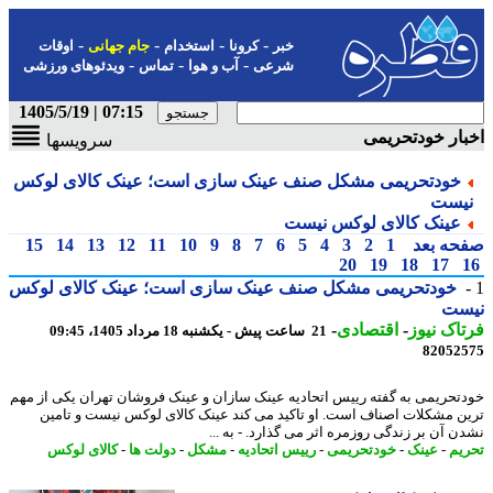
-
-
-
-
خبر
کرونا
استخدام
جام جهانی
اوقات
-
-
-
شرعی
آب و هوا
تماس
ویدئوهای ورزشی
07:15 | 1405/5/19
ار خودتحریمی
سرویسها
خودتحریمی مشکل صنف عینک سازی است؛ عینک کالای لوکس
یست
عینک کالای لوکس نیست
حه بعد
1
2
3
4
5
6
7
8
9
10
11
12
13
14
15
20
19
18
17
خودتحریمی مشکل صنف عینک سازی است؛ عینک کالای لوکس
ست
اک نیوز
-
اقتصادی
-
21 ساعت پیش - یکشنبه 18 مرداد 1405، 09:45
82052
تحریمی به گفته رییس اتحادیه عینک سازان و عینک فروشان تهران یکی از مهم
ن مشکلات اصناف است. او تاکید می کند عینک کالای لوکس نیست و تامین
ن آن بر زندگی روزمره اثر می گذارد. - به ...
یم
-
عینک
-
خودتحریمی
-
رییس اتحادیه
-
مشکل
-
دولت ها
-
کالای لوکس