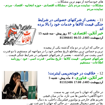
 خودساخته از مهم ترین مشکلات ...
لات
-
نماینده مردم بابل
-
مشکلات اقتصادی
-
حوزه انتخابیه
-
اقتصاد
-
مردم
-
ینده مردم
بعضی از شرکتهای خصولتی در شرایط
ی قیمت کالاها و خدمات خود را بالا برده
 آنلاین
-
اقتصادی
-
97 روز پیش - سه شنبه 15
شت 1405، 06:55
81396641
حالی که ایران در دو ماه گذشته یکی از پیچیده
ن و حساس ترین مقاطع تاریخ معاصر خود را در مواجهه ای مستقیم با دو قدرت
ی پشت سر گذاشته، - بعضی از شرکتهای خصولتی در شرایط جنگی قیمت ...
تهای خصولتی
-
قیمت کالاها
-
تاریخ معاصر
-
قدرت اتمی
-
خود
-
روزنامه
اعات
-
مستقیم
خلاقیت در خودتحریمی اینترنت!
 آنلاین
-
فناوری
-
4 ماه پیش - شنبه 5
شت 1405، 17:00
81332406
حالی که جهان با سرعت نور به سمت
دآگاهی» ماشین ها می تازد، ما در میان قیچی
یم های خارجی و بولدوزر فیلترینگ داخلی، به دنبال
 در عصر دیجیتال هستیم. - در حالی که جهان با سرعت نور ...