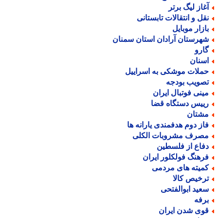
غاز لیگ برتر
قل و انتقالات تابستانی
ازار موبایل
هرستان آرادان استان سمنان
ارو
سنان
ملات موشکی به اسراییل
صویب بودجه
ینی فوتبال ایران
ییس دستگاه قضا
شتان
از دوم هدفمندی یارانه ها
صرف مشروبات الکلی
فاع از فلسطین
رهنگ فولکلور ایران
میته های مردمی
رخیص کالا
عید ابوالفتحی
رفه
وی شدن ایران