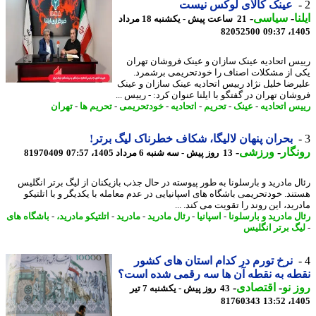
عینک کالای لوکس نیست
ا
-
سیاسی
-
21 ساعت پیش - یکشنبه 18 مرداد
82052500
1405
س اتحادیه عینک سازان و عینک فروشان تهران
 از مشکلات اصناف را خودتحریمی برشمرد.
رضا خلیل نژاد رییس اتحادیه عینک سازان و عینک
ان تهران در گفتگو با ایلنا عنوان کرد: - رییس ...
س اتحادیه
-
عینک
-
تحریم
-
اتحادیه
-
خودتحریمی
-
تحریم ها
-
تهران
بحران پنهان لالیگا، شکاف خطرناک لیگ برتر!
گار
-
ورزشی
-
13 روز پیش - سه شنبه 6 مرداد 1405، 07:57
81970409
ل مادرید و بارسلونا به طور پیوسته در حال جذب بازیکنان از لیگ برتر انگلیس
ند. خودتحریمی باشگاه های اسپانیایی در عدم معامله با یکدیگر و با اتلتیکو
ید، این روند را تقویت می کند. ...
 مادرید و بارسلونا
-
اسپانیا
-
رئال مادرید
-
مادرید
-
اتلتیکو مادرید،
-
باشگاه های
گ برتر انگلیس
نرخ تورم در کدام استان های کشور
ه به نقطه آن ها سه رقمی شده است؟
 نو
-
اقتصادی
-
43 روز پیش - یکشنبه 7 تیر
81760343
1405