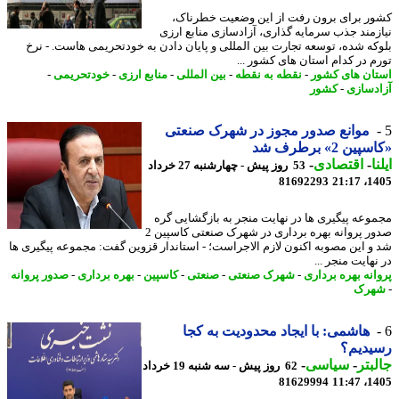
ر برای برون رفت از این وضعیت خطرناک،
زمند جذب سرمایه گذاری، آزادسازی منابع ارزی
که شده، توسعه تجارت بین المللی و پایان دادن به خودتحریمی هاست. - نرخ
م در کدام استان های کشور ...
ان های کشور
-
نقطه به نقطه
-
بین المللی
-
منابع ارزی
-
خودتحریمی
-
دسازی
-
کشور
موانع صدور مجوز در شهرک صنعتی
ن 2» برطرف شد
ا
-
اقتصادی
-
53 روز پیش - چهارشنبه 27 خرداد
81692293
1405
وعه پیگیری ها در نهایت منجر به بازگشایی گره
صدور پروانه بهره برداری در شهرک صنعتی کاسپین 2
و این مصوبه اکنون لازم الاجراست؛ - استاندار قزوین گفت: مجموعه پیگیری ها
هایت منجر ...
انه بهره برداری
-
شهرک صنعتی
-
صنعتی
-
کاسپین
-
بهره برداری
-
صدور پروانه
هرک
هاشمی: با ایجاد محدودیت به کجا
یدیم؟
بتر
-
سیاسی
-
62 روز پیش - سه شنبه 19 خرداد
81629994
1405