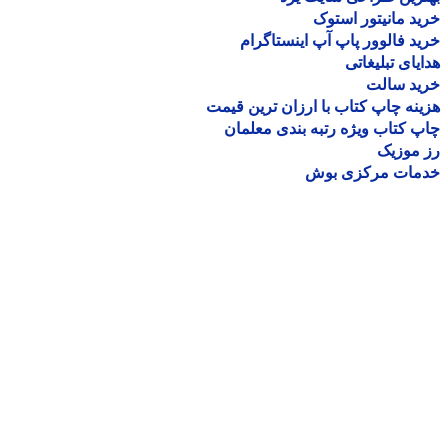
د مانیتور استوک
د فالوور پاپ آپ اینستاگرام
یای تبلیغاتی
ید سالت
نه چاپ کتاب با ارزان ترین قیمت
 کتاب ویژه رتبه بندی معلمان
موزیک
مات مرکزی بوش