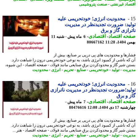
صاد غیرنفتی
-
صنعت پتروشیمی
محدودیت انرژی؛ خودتحریمی علیه
ید: ضرورت تجدیدنظر در مدیریت
رازی گاز و برق
حه اقتصاد
-
اقتصادی
-
6 ماه پیش - شنبه 11
، 11:28
80667162
رها و محدودیت های پی درپی بر صنایع، بیش از
که ناشی از کمبود انرژی باشد، به نوعی خودتحریمی درون زا شباهت دارد.
ن شیر گاز و محدودکردن برقِ صنایعی مانند فولاد، - صفحه اقتصاد - این شیوه،
ریت
-
تولید
-
خودتحریمی
-
صنایع
-
تحریم
-
انرژی
-
محدودیت
محدودیت انرژی؛ خودتحریمی علیه
ید؛ضرورت تجدیدنظر در مدیریت ناترازی
 و برق
حه اقتصاد
-
اقتصادی
-
7 ماه پیش -
 17 دی 1404، 12:08
80476616
رها و محدودیت های پی درپی بر صنایع، بیش از
که ناشی از کمبود انرژی باشد، به نوعی خودتحریمی درون زا شباهت دارد.
ن شیر گاز و محدودکردن برقِ صنایعی مانند فولاد، - صفحه اقتصاد - هنر ...
ریت
-
تولید
-
خودتحریمی
-
صنایع
-
تحریم
-
انرژی
-
محدودیت