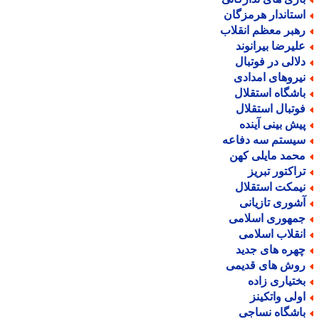
ستاندار هرمزگان
هبر معظم انقلاب
لیرضا بیرانوند
لالی در فوتبال
یروهای امدادی
اشگاه استقلال
وتبال استقلال
یش بینی آینده
یستم سه دفاعه
حمد مایلی کهن
راکتور تبریز
یمکت استقلال
شوری تازیانی
مهوری اسلامی
نقلاب اسلامی
هره های جدید
وش های قدیمی
ختیاری زاده
ولی واتکینز
اشگاه نساجی