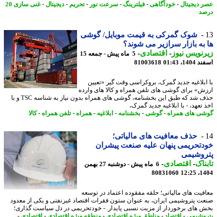
 دیجیتال
-
خودآگاهی
-
فیلترینگ
-
سرعت نور
-
تحریم
-
دیجیتال
-
غنی سازی 20
د
شوک گمرکی به قیمت موبایل/ گوشی
به بازار سرازیر می شوند؟
نویس نیوز
-
اقتصادی
-
5 ماه پیش - جمعه 15
14، 01:43
81003618
ابلاغیه جدید گمرک، بروکراسی وقت گیر «تعیین
ش» برای گوشی های تلفن همراه و کالا های وارده
حذف شد که طبق این بخشنامه، گوشی های همراه بدون نیاز به شناسه TSC و با
تعهد، - با ابلاغیه جدید گمرک،
ی های همراه
-
گوشی
-
بخشنامه
-
ابلاغیه
-
همراه
-
تلفن همراه
-
کالا
حذف معافیت های مالیاتی؛
تحریمی پنهان علیه صنعت پیشران
روشیمی
ناک
-
اقتصادی
-
6 ماه پیش - دوشنبه 27 بهمن
80831060
1404
فیت های مالیاتی؛ حلقه مفقوده اعتماد در توسعه
ت پتروشیمی ایران، به عنوان ستون فقرات اقتصاد غیرنفتی و یکی از معدود
 های برخوردار از مزیت نسبی پایدار. - خودتحریمی در دل سیاست گذاری؛
وشیمی
-
اقتصاد
-
مناطق ویژه اقتصادی
-
منطقه ویژه اقتصادی
-
اقتصادی
-