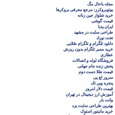
ه باحال مگ
وبروکرز: مرجع معرفی بروکرها
د شلوار جین زنانه
مت گوشی
ان پدیا
احی سایت در مشهد
 نوزاد
لود تلگرام و تلگرام طلایی
د ممبر تلگرام بدون ریزش
اری
شگاه لوله و اتصالات
 زنده جام جهانی
مت طلا دست دوم
ر اچ پی
ره وین تک
ت دلار امروز
زش ارز دیجیتال در تهران
ت بار
رین طراحی سایت یزد
د مانیتور استوک