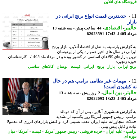
شگاه های آنلاین
جدیدترین قیمت انواع برنج ایرانی در
ار
بتر
-
اقتصادی
-
44 ساعت پیش - سه شنبه 13
1، 17:42
82023591
گزارش پارسینه به نقل از اقتصادآنلاین، بازار برنج
انی در سال های اخیر همواره یکی از پرنوسان
ترین بازارهای کالاهای اساسی در کشور بوده و در مردادماه 1405، - کارشناسان
 زنجیره ...
ج ایرانی
-
بازار
-
برنج
-
ایرانی
-
قیمت
-
نوسان
-
کالاهای اساسی
مهمات غیر نظامی ترامپ هم در حال
 کشیدن است!
بتر
-
بین الملل
-
2 روز پیش - سه شنبه 13
1، 13:22
82022093
گزارش همشهری آنلاین، پس از آن که دونالد
مپ، رییس جمهور آمریکا روز یکشنبه از تشدید
ات متجاوزانه علیه ایران عقب نشینی کرد، واکنش بازارهای انرژی که معمولا
 و قابل پیش بینی ...
مپ
-
علیه ایران
-
خرده فروشی
-
رییس جمهور آمریکا
-
قیمت
-
آمریکا
-
میان
ه ای