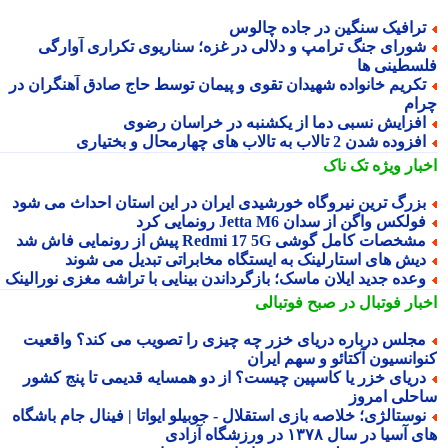
رافیک سنگین در جاده چالوس
ورای جنگ ترامپ و دلالی در غزه؛ سناریوی تکراری آوارگی
سطینی ها
کریم خانواده شهیدان تقوی و پیمان توسط حاج صادق آهنگران در
ام
فزایش نسبی دما از یکشنبه در خراسان رضوی
زوده شدن 2 تالاب به تالاب های چهارمحال و بختیاری
بار ویژه
تک ناک
زرگ ترین نیروگاه خورشیدی ایران در این استان احداث می شود
ولکس واگن از سدان Jetta M6 رونمایی کرد
شخصات کامل گوشی Redmi 17 5G پیش از رونمایی فاش شد
یش های استارلینک به ایستگاه مخابراتی تبدیل می شوند
عده جدید ایلان ماسک؛ بازگرداندن بینایی با تراشه مغزی نورالینک
بار فوتبال در صبح فوتبالی
جلس درباره دریای خزر چه چیزی را تصویب می کند؟ واقعیت
وانسیون آکتائو و سهم ایران
ریای خزر یا کاسپین چیست؟ از دو همسایه قدیمی تا پنج کشور
حلی امروز
وستالژی؛ خلاصه بازی استقلال - جوبیلو ایواتا | فینال جام باشگاه
سیا در سال ۱۳۷۸ در ورزشگاه آزادی