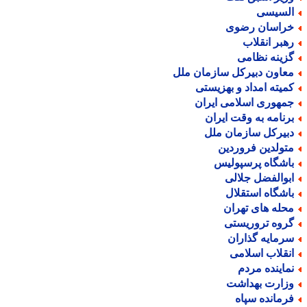
لسیسی
راسان رضوی
هبر انقلاب
زینه نظامی
عاون دبیرکل سازمان ملل
میته امداد و بهزیستی
مهوری اسلامی ایران
رنامه به وقت ایران
بیرکل سازمان ملل
تولدین فروردین
اشگاه پرسپولیس
بوالفضل جلالی
اشگاه استقلال
حله های تهران
روه تروریستی
رمایه گذاران
نقلاب اسلامی
ماینده مردم
زارت بهداشت
رمانده سپاه