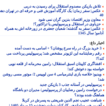
لاش بازیکن مصدوم استقلال برای رسیدن به دربی
کس| سفر زمان؛ یک کارگاه آموزش فنی و حرفه ای در تهران دهه
عاون وزیر اقتصاد: بنزین گران نمی شود
زباوی در استقلال و پرسپولیس یا تراکتور؟!
کس| سفر به گذشته؛ شعبان جعفری در زورخانه اش به همراه
مو؛ سال 1345
ار داغ:
 اسامی به دست آمده
قم رضایتنامه این لژیونر مشخص شد؛ پرسپولیس پرداخت می
؟!
فشاگری کاپیتان اسبق استقلال: رامین محرمانه از قلعه نویی
سته بود دعوتش کند!
ویدیو| خلاصه بازی اینترمیامی 4 سن لوییس 2/ موتور مسی روشن
!
سپولیس در آستانه جذب 3 بازیکن جدید
رخواست رامین رضاییان از پرسپولیس/ مدیران دو باشگاه
هنگ شده بودند؟
باهت عجیب نجم الدین شریعتی به پسرش در کربلا
آخرین خبر ساماندهی کارکنان دولت پنجشنبه 15 مرداد 1405 |