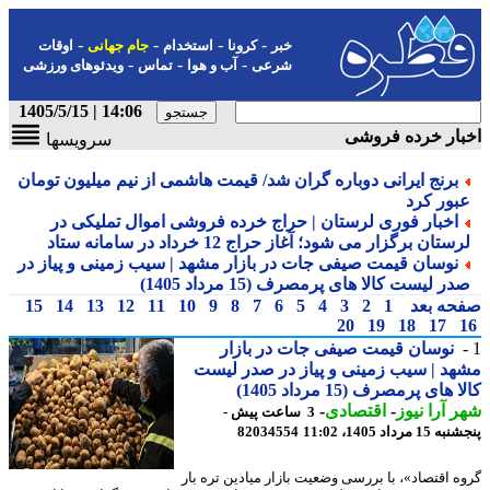
-
-
-
-
خبر
کرونا
استخدام
جام جهانی
اوقات
-
-
-
شرعی
آب و هوا
تماس
ویدئوهای ورزشی
14:06 | 1405/5/15
ار خرده فروشی
سرویسها
برنج ایرانی دوباره گران شد/ قیمت هاشمی از نیم میلیون تومان
بور کرد
اخبار فوری لرستان | حراج خرده فروشی اموال تملیکی در
ستان برگزار می شود؛ آغاز حراج 12 خرداد در سامانه ستاد
نوسان قیمت صیفی جات در بازار مشهد | سیب زمینی و پیاز در
ر لیست کالا های پرمصرف (15 مرداد 1405)
حه بعد
1
2
3
4
5
6
7
8
9
10
11
12
13
14
15
20
19
18
17
نوسان قیمت صیفی جات در بازار
د | سیب زمینی و پیاز در صدر لیست
 های پرمصرف (15 مرداد 1405)
 آرا نیوز
-
اقتصادی
-
3 ساعت پیش -
 مرداد 1405، 11:02
82034554
ه اقتصاد»، با بررسی وضعیت بازار میادین تره بار