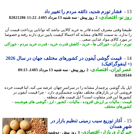
فشار تورم شدید، ذائقه مردم را تغییر داد
 نو
-
اقتصادی
-
2 روز پیش - سه شنبه 13 مرداد 1405، 11:22
82021286
عتا وقتی مصرف کننده قادر به خرید کالایی نباشد که توانایی پرداخت قیمت آن
ندارد، به سمت کالاهای مشابه که احتمالا کیفیت پایین تری دارند رفته و خصوصا
مورد کالای مواد غذایی سعی ...
م
-
ایران
-
خوراکی ها
-
خرید
-
کاهش قدرت خرید
-
قدرت خرید مردم
-
خوراکی
قیمت گوشی آیفون در کشورهای مختلف جهان در سال 2026
اینفوگرافیک)
 ایران
-
اقتصادی
-
2 روز پیش - سه شنبه 13 مرداد 1405، 09:15
82020
 یک گوشی پرچمدار مشابه را در سراسر جهان عرضه می کند، اما قیمت خرده
شی آن در بازارهای مختلف تفاوت چشمگیری دارد. - چرا قیمت آیفون در
رها این قدر متفاوت است؟ اپل قیمت های منطقه ...
ت
-
مالیات بر ارزش افزوده
-
مالیات
-
کشور
-
ارز
-
گوشی های هوشمند
-
رهای مختلف
آغاز توزیع سیب زمینی تنظیم بازار در
ر همدان
گزاری بازار
-
اقتصادی
-
3 روز پیش - دوشنبه