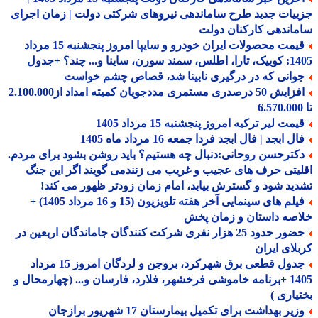
یات جدید طرح ساماندهی نیروهای شرکتی دولت | زمان اجرای
اندهی کارکنان دولت
قیمت محصولات ایران خودرو و سایپا امروز پنجشنبه 15 مرداد
 سورن، ساینا و... چند؟ +جدول
وانی که در درگیری نابینا شد، قصاص چشم خواست
افزایش 50 درصدری مستمری مددجویان کمیته امداد از2.100.000
مت لیر ترکیه امروز پنجشنبه 15 مرداد 1405
ل ابجد | فال ابجد فردا جمعه 16 مرداد ماه 1405
کترحسن روحانی:دنبال چه هستیم؟ باید روشن بشود برای مردم.
یتی حرف های عجیب و غریب می زنندمی گویند اگر این جنگ
ید شود و گسترش بیابد، امام زمان زودتر ظهور می کند!
فیلم های سینمایی آخر هفته تلویزیون (15 و 16 مرداد 1405) +
صه داستان و زمان پخش
حضور حدود 25 هزار نفری شرکت کنندگان جاماندگان اربعین در
لای ایران
جدول قطعی برق شهرکرد، بروجن و لردگان امروز 15 مرداد
1405 +برنامه خاموشی فرخشهر، فلارد، فارسان و... (چهارمحال و
یاری )
وزیر بهداشت برای تکمیل بیمارستان 17 شهریور برازجان