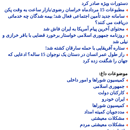
ورات ویژه صادر کرد
عات 15 مردادماه خراسان رضوی/بازار ساعت به وقت پکن
امانه جدید تأمین اجتماعی فعال شد؛ بیمه شدگان چه خدماتی
افت می کنند؟
حتوای آخرین پیام آمریکا به ایران فاش شد
وزنامه جمهوری اسلامی خواستار برخورد قضایی با باقر خرازی و
ی شد
تاره آفریقایی با حمله سارقان کشته شد!
راز طول عمر انسان در دستان یک نوجوان 15 ساله؟ ادعایی که
ن را شگفت زده کرد
ضوعات داغ:
میسیون شوراها و امور داخلی
مهوری اسلامی
ارکنان دولت
یران خودرو
میسیون شوراها
ددجویان کمیته امداد
شکلات معیشتی
شکلات معیشتی مردم