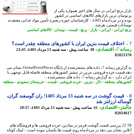
ار برنج ایرانی در سال های اخیر همواره یکی از
وسان ترین بازارهای کالاهای اساسی در کشور
بوده و در مردادماه 1405، - کارشناسان حوزه زنجیره تأمین مواد غذایی معتقدند
انات قیمتی، هرچند ...
ج ایرانی
-
ایرانی
-
بازار
-
برنج
-
قیمت
-
نوسان
-
کالاهای اساسی
اختلاف قیمت بنزین ایران با کشورهای منطقه چقدر است؟
نه 7
-
اقتصادی
-
38 ساعت پیش - سه شنبه 13 مرداد 1405، 23:45
82025
به گزارش رسانه 7، داده های منتشرشده از پایگاه GlobalPetrolPrices نشان می
 قیمت خرده فروشی بنزین در بیشتر کشورهای منطقه فاصله قابل توجهی با
دارد. - به گزارش رسانه 7، داده های منتشرشده ...
رهای منطقه
-
دلار
-
بنزین
-
خرده فروشی
-
قیمت
-
عربستان سعودی
-
منطقه
قیمت گوشت در سه شنبه 13 مرداد 1405؛ ران گوسفند گران،
اله ارزانتر شد
بتر
-
اقتصادی
-
41 ساعت پیش - سه شنبه 13 مرداد 1405، 20:57
82024
22:58 بررسی قیمت گوشت قرمز در میادین، خرده فروشی ها و فروشگاه های
این نشان می دهد در مردادماه روند قیمت ها یکسان نبوده است. - لینک کوتاه