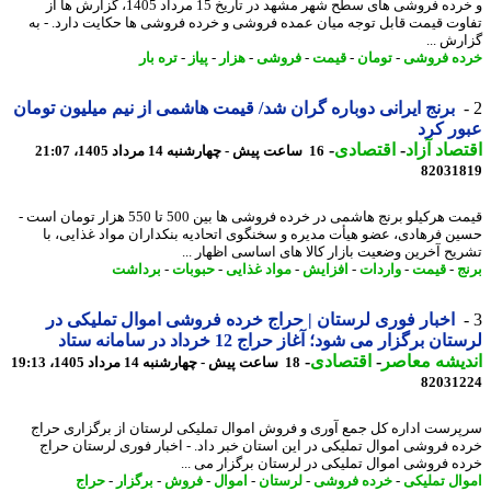
و خرده فروشی های سطح شهر مشهد در تاریخ 15 مرداد 1405، گزارش ها از
وت قیمت قابل توجه میان عمده فروشی و خرده فروشی ها حکایت دارد. - به
رش ...
ه فروشی
-
تومان
-
قیمت
-
فروشی
-
هزار
-
پیاز
-
تره بار
برنج ایرانی دوباره گران شد/ قیمت هاشمی از نیم میلیون تومان
ر کرد
صاد آزاد
-
اقتصادی
-
16 ساعت پیش - چهارشنبه 14 مرداد 1405، 21:07
82031
قیمت هرکیلو برنج هاشمی در خرده فروشی ها بین 500 تا 550 هزار تومان است -
ن فرهادی، عضو هیأت مدیره و سخنگوی اتحادیه بنکداران مواد غذایی، با
یح آخرین وضعیت بازار کالا های اساسی اظهار ...
ج
-
قیمت
-
واردات
-
افزایش
-
مواد غذایی
-
حبوبات
-
برداشت
اخبار فوری لرستان | حراج خرده فروشی اموال تملیکی در
ان برگزار می شود؛ آغاز حراج 12 خرداد در سامانه ستاد
یشه معاصر
-
اقتصادی
-
18 ساعت پیش - چهارشنبه 14 مرداد 1405، 19:13
82031
رست اداره کل جمع آوری و فروش اموال تملیکی لرستان از برگزاری حراج
ه فروشی اموال تملیکی در این استان خبر داد. - اخبار فوری لرستان حراج
ه فروشی اموال تملیکی در لرستان برگزار می ...
ال تملیکی
-
خرده فروشی
-
لرستان
-
اموال
-
فروش
-
برگزار
-
حراج