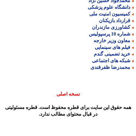
حمدجواد حسین نژاد
انشگاه علوم پزشکی
میسیون امنیت ملی
رارداد بازیکنان
شاورزی مازندران
اره 10 پرسپولیس
عاون وزیر خارجه
یلم های سینمایی
رید تضمینی گندم
بکه های اجتماعی
حمدرضا ظفرقندی
نسخه اصلی
مه حقوق این سایت برای قطره محفوظ است. قطره مسئولیتی
در قبال محتوای مطالب ندارد.