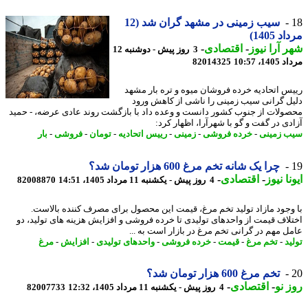
سیب زمینی در مشهد گران شد (12
 1405)
 آرا نیوز
-
اقتصادی
-
3 روز پیش - دوشنبه 12
1، 10:57
82014325
س اتحادیه خرده فروشان میوه و تره بار مشهد
ل گرانی سیب زمینی را ناشی از کاهش ورود
ولات از جنوب کشور دانست و وعده داد با بازگشت روند عادی عرضه، - حمید
دی در گفت و گو با شهرآرا، اظهار کرد:
 زمینی
-
خرده فروشی
-
زمینی
-
رییس اتحادیه
-
تومان
-
فروشی
-
بار
چرا یک شانه تخم مرغ 600 هزار تومان شد؟
نا نیوز
-
اقتصادی
-
4 روز پیش - یکشنبه 11 مرداد 1405، 14:51
82008870
وجود مازاد تولید تخم مرغ، قیمت این محصول برای مصرف کننده بالاست.
لاف قیمت از واحدهای تولیدی تا خرده فروشی و افزایش هزینه های تولید، دو
ل مهم در گرانی تخم مرغ در بازار است به ...
د
-
تخم مرغ
-
قیمت
-
خرده فروشی
-
واحدهای تولیدی
-
افزایش
-
مرغ
تخم مرغ 600 هزار تومان شد؟
 نو
-
اقتصادی
-
4 روز پیش - یکشنبه 11 مرداد 1405، 12:32
82007733