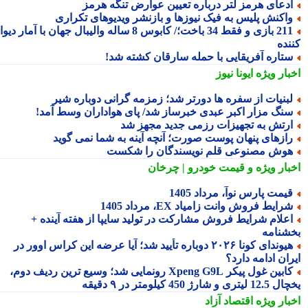
دعای هرمز لتر درباره تعیین عوارض تنگه هرمز
اکنش پلیس به فیک نیوزها و بازنشر ویدیوهای تکراری
211 بازی و فقط 34 باخت؛/ کابوس 8 ساله والیبال جهان با آمار دیوانه
نده
تاره آفریقایی با حمله سارقان کشته شد!
بار ویژه
ایونا نیوز
بنیات از سفره ها دورتر شد؛ زمزمه گرانی دوباره شیر
نگ مزار اکبر عبدی خبرساز شد/ پای هواداران وسط آمد!
رتش به تجهیزات رزمی جدید مجهز شد
ازهای پنهان پوست صورت؛ آنچه آینه به شما نمی گوید
وش مصنوعی قلم نویسندگان را شکست
بار ویژه
و قیمت خودرو | چرخان
یمت پارس نوآ، مرداد 1405
رایط فروش وانت زامیاد EX، مرداد 1405
علام شرایط فروش مشارکت در تولید سایپا از هفته آینده +
شنامه
هیوندای کونا ۲۰۲۶ دوباره تأیید شد؛ آیا عرضه این کراس اوور در
ان ادامه دارد؟
کابین غول پیکر Xpeng G9L رونمایی شد؛ وسیع ترین ردیف دوم،
ری و شارژ 450 کیلومتر در ۹ دقیقه
بار ویژه
اقتصاد آزاد