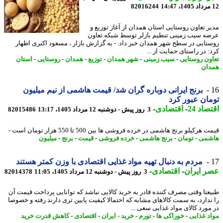
82016244
ر تعاون روستایی استان همدان از آغاز توزیع و
ه سیب زمینی تنطیم بازلر توسط شبکه تعاون
تایی در سطح شهر همدان خبر داد. - به گزارش بازار ، مسعود اکبری اظهار
: در راستای حمایت از ...
ون روستایی
-
سیب زمینی
-
شهر همدان
-
توزیع
-
همدان
-
روستایی
-
استان
ان
برنج ایرانی دوباره گران شد/ قیمت هاشمی از نیم میلیون
ان عبور کرد
اد 24
-
اقتصادی
-
3 روز پیش - دوشنبه 12 مرداد 1405، 13:17
82015486
هرکیلو برنج هاشمی در خرده فروشی ها بین 500 تا 550 هزار تومان است -
شمی
-
تومان
-
برنج هاشمی
-
خرده فروشی
-
قیمت
-
برنج
-
میلیون
مردم به دنبال تهیه مواد غذایی اقتصادی با وزن کمتر هستند
 ایران
-
اقتصادی
-
3 روز پیش - دوشنبه 12 مرداد 1405، 11:05
82014378
عتا وقتی مصرف کننده قادر به خرید کالایی نباشد که توانایی پرداخت قیمت آن
ندارد، به سمت کالاهای مشابه که احتمالا کیفیت پایین تری دارند رفته و خصوصا
مورد کالای مواد غذایی سعی ...
د غذایی
-
خوراکی ها
-
تورم
-
خرید
-
ایران
-
اقتصادی
-
کاهش قدرت خرید