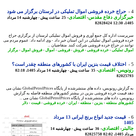
حراج خرده فروشی اموال تملیکی در لرستان برگزار می شود
رگزاری دفاع مقدس
-
اقتصادی
-
25 ساعت پیش - چهارشنبه 14 مرداد
82028424
1405
رست اداره کل جمع آوری و فروش اموال تملیکی لرستان از برگزاری حراج
ه فروشی اموال تملیکی در این استان خبر داد. - وی ادامه داد: عموم مردم می
نند در حراج خرده فروشی شرکت کنند. متقاضیان ...
ال تملیکی
-
خرده فروشی
-
فروش
-
فروشی
-
اموال
-
فروش اموال
-
برگزار
اختلاف قیمت بنزین ایران با کشورهای منطقه چقدر است؟
نویس
-
اقتصادی
-
35 ساعت پیش - چهارشنبه 14 مرداد 1405، 02:18
82025
به گزارش رونویس، داده های منتشرشده از پایگاه GlobalPetrolPrices نشان می
 قیمت خرده فروشی بنزین در بیشتر کشورهای منطقه فاصله به گزارش
، داده های منتشرشده از پایگاه GlobalPetrolPrices نشان می ...
رهای منطقه
-
بنزین
-
منطقه
-
ایران
-
خرده فروشی
-
قیمت
-
دلار
قیمت جدید انواع برنج ایرانی 13 مرداد
14
بتر
-
اقتصادی
-
36 ساعت پیش - چهارشنبه 14
1، 02:02
82025758