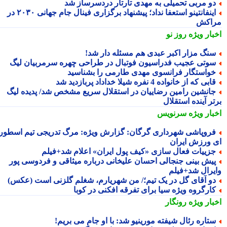
و مربی تحمیلی به مهدی تارتار دردسرساز شد
اینفانتینو استعفا نداد؛ پیشنهاد برگزاری فینال جام جهانی ۲۰۳۰ در
اکش
بار ویژه
روز نو
نگ مزار اکبر عبدی هم مسئله دار شد!
وتی عجیب فدراسیون فوتبال در طراحی چهره سرمربیان لیگ
واستگار فرانسوی مهدی طارمی را بشناسید
ابی که از خانواده 4 نفره شیلا خداداد پربازدید شد
انشین رامین رضاییان در استقلال سریع مشخص شد/ پدیده لیگ
ر آینده استقلال
بار ویژه
سرنویس
روپاشی شهرداری گرگان: گزارش ویژه: مرگ تدریجی تیم اسطوره
 ورزش ایران
زییات فعال سازی «کیف پول ایران» اعلام شد+فیلم
یش بینی جنجالی احسان علیخانی درباره میثاقی و فردوسی پور
یرال شد+فیلم
و آقای گل در یک تیم؛/ من شهریارم، شغلم گلزنی است (عکس)
ارگروه ویژه سیا برای تفرقه افکنی در کوبا
بار ویژه
رونگار
تاره رئال شیفته مورینیو شد: با او جام می بریم!