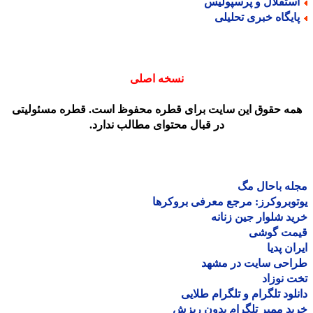
ستقلال و پرسپولیس
ایگاه خبری تحلیلی
نسخه اصلی
مه حقوق این سایت برای قطره محفوظ است. قطره مسئولیتی
در قبال محتوای مطالب ندارد.
ه باحال مگ
وبروکرز: مرجع معرفی بروکرها
د شلوار جین زنانه
مت گوشی
ان پدیا
احی سایت در مشهد
 نوزاد
لود تلگرام و تلگرام طلایی
د ممبر تلگرام بدون ریزش