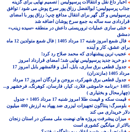
خبار داغ نقل و انتقالات پرسپولیس | تصمیم نهایی برای گزینه
ب پرسپولیس؛ ابوالفضل رزاق پور سرخ پوش می شود / توافق
پولیس و گل گهر برای انتقال مدافع چپ؛ رزاق پور با امضای
ردادی سه ساله به جمع سرخ پوشان اضافه شد
نثی سازی عملیات تروریستی داعش در منطقه «سیده زینب»
شق
فال شمع امروز شنبه 17 مرداد 1405 | فال شمع متولدین 12 ماه
ی عشق، کار و آینده
جیب ترین پیشنهادی که محمد صلاح رد کرد!
و خرید جدید پرسپولیس نهایی شد؛ امضای قرارداد امروز
جدول قطعی برق ساری، بابل، آمل و قائمشهر بابل امروز 17
1 (مازندران)
جدول قطعی برق شهرکرد، بروجن و لردگان امروز 17 مرداد
1405 +برنامه خاموشی فلارد، کیار، فارسان، کوهرنگ، فرخشهر و...
ارمحال و بختیاری )
مت سکه و قیمت طلا امروز شنبه 17 مرداد 1405 + جدول
بلومبرگ: پنتاگون تجهیزات لیزری ضد پهپاد به ارزش 400 میلیون
ر خریداری می کند
یزان پیشرفت پروژه های نهضت ملی مسکن در استان زنجان
اتر از میانگین کشوری است
یلم/چرا رهبر شهید انقلاب به پناهگاه نرفتند؟