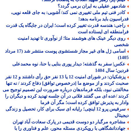
ادمهر عقیلی به ایران برمی گردد؟
ادر فنی تیم ملی تغییری نمی کند/ آشوبی: به جای قلعه نویی،
اسیون باید برنامه بدهد!
اجی: هندسه قدرت تغییر کرده است؛ ایران در جایگاه یک قدرت
منطقه ای ایستاده است
وی دیگر عینک های هوشمند متا؛ از نوآوری تا تهدید امنیت
صی
اسامی ژل های غیر مجاز شستشوی پوست منتشر شد (17 مرداد
14
کس| سفر به گذشته؛ دیدار پوری بنایی با حنا، نوه محمدعلی
ین؛ سال 1404
پزشکیان: در شورای امنیت 12 یا 13 نفر حق رأی داشتند و 12 نفر
ت کردند و از موضع ما [درخصوص توافق] دفاع کردند / نه تنها
لفتی نبود، بلکه فرماندهان درباره ضرورت این تصمیم توجیح می
ند /عده ای می گفتند فلانی در آن جلسه تهدید کرده و دیگران را
ار به پذیرش توافق کرده است؛ مگر آن فرما
سرفیس پرو 12 اینچی؛ رایانه ای سبک برای کار، تحصیل و زندگی
یتال
شاجره مرگبار دو دوست قدیمی در پارک سعادت آباد تهران
هاددانشگاهی با رویکردی مسئله محور، علم و فناوری را با