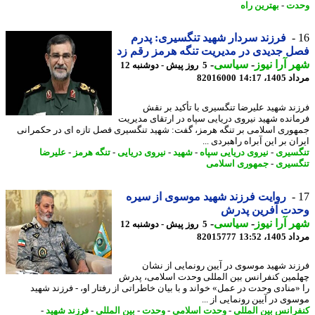
دت
-
بهترین راه
فرزند سردار شهید تنگسیری: پدرم
 جدیدی در مدیریت تنگه هرمز رقم زد
 آرا نیوز
-
سیاسی
-
5 روز پیش - دوشنبه 12
1، 14:17
82016000
ند شهید علیرضا تنگسیری با تأکید بر نقش
انده شهید نیروی دریایی سپاه در ارتقای مدیریت
وری اسلامی بر تنگه هرمز، گفت: شهید تنگسیری فصل تازه ای در حکمرانی
ن بر این آبراه راهبردی ...
سیری
-
نیروی دریایی سپاه
-
شهید
-
نیروی دریایی
-
تنگه هرمز
-
علیرضا
سیری
-
جمهوری اسلامی
روایت فرزند شهید موسوی از سیره
دت آفرین پدرش
 آرا نیوز
-
سیاسی
-
5 روز پیش - دوشنبه 12
1، 13:52
82015777
ند شهید موسوی در آیین رونمایی از نشان
مین کنفرانس بین المللی وحدت اسلامی، پدرش
«منادی وحدت در عمل» خواند و با بیان خاطراتی از رفتار او، - فرزند شهید
وی در آیین رونمایی از ...
رانس بین المللی
-
وحدت اسلامی
-
وحدت
-
بین المللی
-
فرزند شهید
-