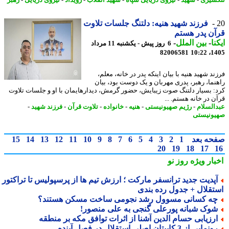
فرزند شهید هنیه: دلتنگ جلسات تلاوت
ن پدر هستم
نا
-
بین الملل
-
6 روز پیش - یکشنبه 11 مرداد
82006581
1405
د شهید هنیه با بیان اینکه پدر در خانه، معلم،
نما، رهبر، پدری مهربان و یک دوست بود، بیان
: بسیار دلتنگ صوت زیبایش، حضور گرمش، دیدارهایمان با او و جلسات تلاوت
ن در خانه هستم. ...
السلام
-
رژیم صهیونیستی
-
هنیه
-
خانواده
-
تلاوت قرآن
-
فرزند شهید
-
ونیستی
حه بعد
1
2
3
4
5
6
7
8
9
10
11
12
13
14
15
20
19
18
17
بار ویژه
روز نو
آپدیت جدید ترانسفر مارکت ؛ ارزش تیم ها از پرسپولیس تا تراکتور و
تقلال + جدول رده بندی
ه کسانی مسوول رشد نجومی ساخت مسکن هستند؟
وک شبانه پورعلی گنجی به علی منصور!
رزیابی حسام الدین آشنا از اثرات توافق مکه بر منطقه
نمایی از 3 کاپیتان اصلی استقلال در فصل آینده