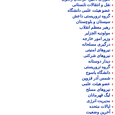
قل و انتقالات تابستانی
ضو هیئت علمی دانشگاه
روه تروریستی داعش
یستان و بلوچستان
هبر معظم انقلاب
ولودیه الجزایر
زیر امور خارجه
رگیری مسلحانه
یروهای امنیتی
یروهای شرکتی
یدار دوستانه
روه تروریستی
انشگاه یاسوج
مس آذر قزوین
ضو هیئت علمی
یروهای مسلح
یگ قهرمانان
دیریت انرژی
یالات متحده
خرین وضعیت