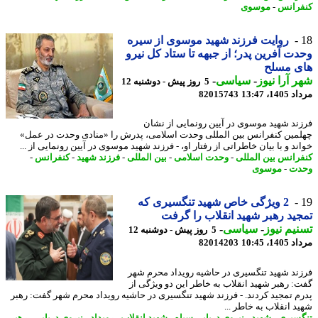
رانس
-
موسوی
روایت فرزند شهید موسوی از سیره
ت آفرین پدر؛ از جبهه تا ستاد کل نیرو
ی مسلح
 آرا نیوز
-
سیاسی
-
5 روز پیش - دوشنبه 12
1، 13:47
82015743
ند شهید موسوی در آیین رونمایی از نشان
مین کنفرانس بین المللی وحدت اسلامی، پدرش را «منادی وحدت در عمل»
د و با بیان خاطراتی از رفتار او، - فرزند شهید موسوی در آیین رونمایی از ...
رانس بین المللی
-
وحدت اسلامی
-
بین المللی
-
فرزند شهید
-
کنفرانس
-
دت
-
موسوی
2 ویژگی خاص شهید تنگسیری که
ید رهبر شهید انقلاب را گرفت
یم نیوز
-
سیاسی
-
5 روز پیش - دوشنبه 12
1، 10:45
82014203
ند شهید تنگسیری در حاشیه رویداد محرم شهر
: رهبر شهید انقلاب به خاطر این دو ویژگی از
م تمجید کردند. - فرزند شهید تنگسیری در حاشیه رویداد محرم شهر گفت: رهبر
د انقلاب به خاطر ...
سیری
-
شهید
-
نیروی دریایی سپاه
-
شهید انقلاب
-
رویداد
-
نیروی دریایی
-
رهبر