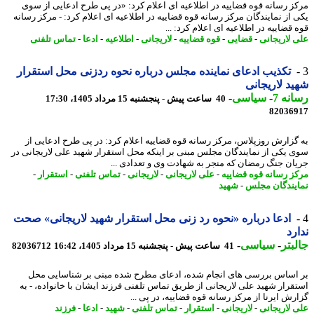
ز رسانه قوه قضاییه در اطلاعیه ای اعلام کرد: «در پی طرح ادعایی از سوی
 از نمایندگان مرکز رسانه قوه قضاییه در اطلاعیه ای اعلام کرد: - مرکز رسانه
قضاییه در اطلاعیه ای اعلام کرد: ...
 لاریجانی
-
قضایی
-
قوه قضاییه
-
لاریجانی
-
اطلاعیه
-
ادعا
-
تماس تلفنی
تکذیب ادعای نماینده مجلس درباره نحوه ردزنی محل استقرار
د لاریجانی
نه 7
-
سیاسی
-
40 ساعت پیش - پنجشنبه 15 مرداد 1405، 17:30
82036
گزارش روزپلاس، مرکز رسانه قوه قضاییه اعلام کرد: در پی طرح ادعایی از
 یکی از نمایندگان مجلس مبنی بر اینکه محل استقرار شهید علی لاریجانی در
ان جنگ رمضان که منجر به شهادت وی و تعدادی ...
ز رسانه قوه قضاییه
-
علی لاریجانی
-
لاریجانی
-
تماس تلفنی
-
استقرار
-
یندگان مجلس
-
شهید
ادعا درباره «نحوه رد زنی محل استقرار شهید لاریجانی» صحت
رد
بتر
-
سیاسی
-
41 ساعت پیش - پنجشنبه 15 مرداد 1405، 16:42
82036712
اساس بررسی های انجام شده، ادعای مطرح شده مبنی بر شناسایی محل
قرار شهید علی لاریجانی از طریق تماس تلفنی فرزند ایشان با خانواده، - به
رش ایرنا از مرکز رسانه قوه قضاییه، در پی ...
 لاریجانی
-
لاریجانی
-
استقرار
-
تماس تلفنی
-
شهید
-
ادعا
-
فرزند