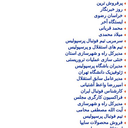
رفروش ترین
وز خبرنگار
راسان رضوی
یستگاه آخر
حمد قربانی
یلاد محمدی
رمربی تیم فوتبال پرسپولیس
یم های استقلال و پرسپولیس
دیرکل راه و شهرسازی استان
نثی سازی عملیات تروریستی
دیران باشگاه پرسپولیس
ئوفیزیک دانشگاه تهران
دیرعامل سابق استقلال
میررضا واعظ آشتیانی
ارشناس فوتبال ایران
راکسیون کارگری مجلس
دیرکل راه و شهرسازی
یت الله مصطفی محامی
یم فوتبال پرسپولیس
روش محصولات سایپا