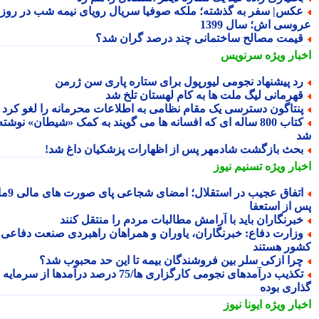
کس| سفر به گذشته؛ ملکه صوفیا سریال رویای نیمه شب در روز
وسی اش؛ سال 1399
یمت مصالح ساختمانی چند درصد گران شد؟
بار ویژه
سرنویس
د پیشنهاد نجومی لیورپول برای ستاره پاری سن ژرمن
هرمانی لیگ ملت ها به کام لهستان تلخ شد
نتاگون دسترسی یک مقام نظامی به اطلاعات محرمانه را لغو کرد
کتاب 800 ساله ای که افسانه ها می گویند به کمک «شیطان» نوشته
حث بازگشت شادمهر پس از اظهارات پزشکیان داغ شد!
بار ویژه
تسنیم نیوز
اتفاق عجیب در استقلال؛ امضای شجاعی پای صورت های مالی 9ماه
 از استعفا
برنگاران باید با آرامش مطالبات مردم را منتقل کنند
زارت دفاع: خبرنگاران، یاوران و همراهان راهبردی صنعت دفاعی
ور هستند
را ازکی سلر بین فروشندگان بیمه تا این حد محبوب شد؟
تکذیب درآمدهای نجومی کارگزاری ها/75 درصد درآمدها از سرمایه
اری بوده
بار ویژه
ایونا نیوز