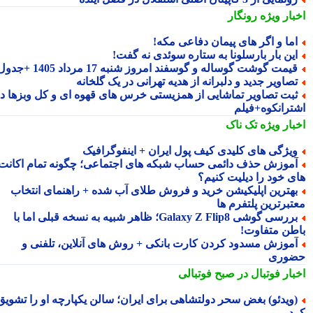
بار ویژه
رونگار
ما و اگر های پیمان دفاعی مکه!
ین بار بارسلونا به ستاره سوئدی نه گفت!
یمت گوشت گوساله و گوسفند امروز شنبه 17 مرداد 1405 +جدول
صاویر جدید و دلبرانه از هدیه تهرانی در یک گلخانه
بت تصاویر تماشایی از همزیستی خرس های قهوه ای و کل وبزها در
ترانکوه+فیلم
بار ویژه
تک ناک
یژگی های کلیدی کیف پول ایران + اینفوگرافیک
موزش حذف دائمی حساب شبکه های اجتماعی؛ چگونه تمام اکانت
ی خود را دیلیت کنیم؟
هترین اپلیکیشن خرید و فروش طلای آب شده + راهنمای انتخاب
تبرترین پلتفرم ها
بررسی گوشی Galaxy Z Flip8؛ ظاهر شبیه به نسخه قبلی اما با
طن متفاوت!
موزش مسدود کردن کارت بانکی + روش های آنلاین، تلفنی و
وری
بار فوتبال در صبح فوتبالی
ویدئو) بغض سحر دولتشاهی برای ایران؛ سالن یکپارچه او را تشویق
د