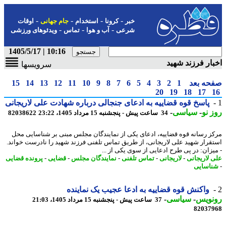
-
-
-
-
خبر
کرونا
استخدام
جام جهانی
اوقات
-
-
-
شرعی
آب و هوا
تماس
ویدئوهای ورزشی
10:16 | 1405/5/17
ار فرزند شهید
سرویسها
حه بعد
1
2
3
4
5
6
7
8
9
10
11
12
13
14
15
20
19
18
17
پاسخ قوه قضاییه به ادعای جنجالی درباره شهادت علی لاریجانی
 نو
-
سیاسی
-
34 ساعت پیش - پنجشنبه 15 مرداد 1405، 23:22
82038622
ز رسانه قوه قضاییه، ادعای یکی از نمایندگان مجلس مبنی بر شناسایی محل
قرار شهید علی لاریجانی، از طریق تماس تلفنی فرزند شهید را نادرست خواند.
یزان: در پی طرح ادعایی از سوی یکی از ...
 لاریجانی
-
لاریجانی
-
تماس تلفنی
-
نمایندگان مجلس
-
قضایی
-
پرونده قضایی
اسایی
واکنش قوه قضاییه به ادعا عجیب یک نماینده
نویس
-
سیاسی
-
37 ساعت پیش - پنجشنبه 15 مرداد 1405، 21:03
82037