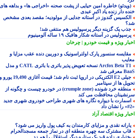
ویدئو) خاطره امین حیایی از پشت صحنه «اخراجی ها» و بداهه های
ده دار زنده یاد اکبر عبدی
لکسیس گندوز در آستانه جدایی از مولودیه؛ مقصد بعدی مشخص
؟
ذب یک گزینه دیگر پرسپولیس هم منتفی شد!
رسپولیس در آستانه شکار هافبک ۱۹ ساله آلومینیوم
بار ویژه
و قیمت خودرو | چرخان
قایسه سنسور پارک اولتراسونیک و دوربین دنده عقب مزایا و
ایب
Arcfox Beta T1 نسخه تعویض پذیر باتری با باتری CATL و مدل
معرفی شد
جیلی E2 الکتریکی در اروپا ثبت نام شد؛ قیمت آغازی 19,490 یورو و
ویل ها از سپتامبر
منطقه خرد شونده (crumple zone) در خودرو چیست و چگونه از
نشینان محافظت می کند
سمارت با دیواره نگاره های شهری طراحی خودروی شهری جدید
بار ویژه
اقتصاد آزاد
ارانه نقدی و مزایای کارمندان به کیف پول واریز می شود؟
اب مشترک سه چهره منطقه ای در نماز جمعه مسجدالحرام
ختیاری زاده قید یک ستاره دیگر استقلال را هم زد