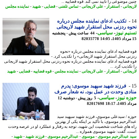
ن موضوعی را تأیید نمی کند. قوه قضاییه ...
یجانی
-
استقرار
-
علی لاریجانی
-
تماس تلفنی
-
قضایی
-
شهید
-
نماینده مجلس
تکذیب ادعای نماینده مجلس درباره
ه ردزنی محل استقرار شهید لاریجانی
یم نیوز
-
سیاسی
-
44 ساعت پیش - پنجشنبه
82035778
 قضاییه ادعای نماینده مجلس درباره «نحوه
نی محل استقرار شهید لاریجانی» را تکذیب کرد. -
 قضاییه ادعای نماینده مجلس درباره نحوه ردزنی محل استقرار شهید لاریجانی
کذیب کرد. ...
یجانی
-
استقرار
-
علی لاریجانی
-
نماینده مجلس
-
قوه قضاییه
-
قضایی
-
شهید
فرزند شهید سپهبد موسوی: پدرم
دی وحدت در عمل بود، نه شعار صرف
ه نیوز
-
سیاسی
-
5 روز پیش - دوشنبه 12
1، 18:17
82017698
ه / سیدعلی موسوی، فرزند شهید سپهبد سید
الرحیم موسوی، با تأکید بر اینکه یکی از بهترین
 های شناخت شخصیت این شهید، توجه به رفتار و عملکرد او در عرصه وحدت
، گفت: شهید موسوی همواره ...
 عبدالرحیم موسوی
-
موسوی
-
عبدالرحیم موسوی
-
فرزند شهید
-
شهید
-