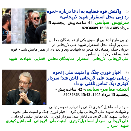
واکنش قوه قضاییه به ادعا درباره «نحوه
زنی محل استقرار شهید لاریجانی»
نویس
-
سیاسی
-
41 ساعت پیش - پنجشنبه 15
1، 16:38
82036689
پی طرح ادعایی از سوی یکی از نمایندگان مجلس
ی بر اینکه محل استقرار شهید علی لاریجانی در
ان جنگ رمضان که منجر به شهادت وی و تعدادی از همراهانش شد، - قوه
ییه اعلام کرد: بر اساس ...
 لاریجانی
-
لاریجانی
-
استقرار
-
نمایندگان مجلس
-
قضایی
-
شهادت
-
شهید
اخبار فوری جنگ و امنیت ملی | نحوه
ابی شهید علی لاریجانی فاش شد؛ سردار
ری: یک تماس تلفنی لو داد
یشه معاصر
-
سیاسی
-
42 ساعت پیش -
 مرداد 1405، 15:43
82036363
ار اسماعیل کوثری نکاتی را درباره نحوه ردیابی
هادت شهید علی لاریجانی بیان کرد. - اخبار فوری جنگ و امنیت ملی نحوه
ابی شهید علی لاریجانی فاش شد؛ سردار کوثری: یک تماس تلفنی لو داد ...
 لاریجانی
-
سردار اسماعیل کوثری
-
امنیت ملی
-
لاریجانی
-
اسماعیل کوثری
-
د
-
سردار