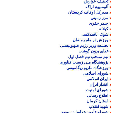
خفیف عوارض
لومنیوم اراک
دیرکل اوقاف کردستان
رز زمینی
یمز جفری
یلانه
وک آنافیلاکسی
رزش در ماه رمضان
خست وزیر رژیم صهیونیستی
ذای بدون گوشت
یم منتخب نیم فصل اول
ژوهشگاه ملی زیست فناوری
رزشگاه ماریو ریگامونتی
ورای اسلامی
یران اسلامی
قتدار ایران
ورای امنیت
طلاع رسانی
ستان کرمان
هید انقلاب
ورای تأمین خراسان رضوی