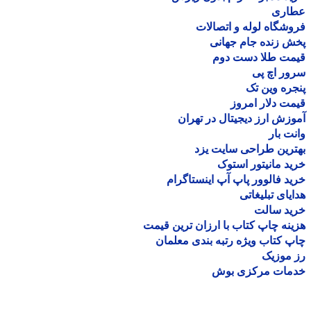
اری
شگاه لوله و اتصالات
 زنده جام جهانی
مت طلا دست دوم
ر اچ پی
ره وین تک
ت دلار امروز
زش ارز دیجیتال در تهران
ت بار
رین طراحی سایت یزد
د مانیتور استوک
د فالوور پاپ آپ اینستاگرام
یای تبلیغاتی
ید سالت
نه چاپ کتاب با ارزان ترین قیمت
 کتاب ویژه رتبه بندی معلمان
موزیک
مات مرکزی بوش