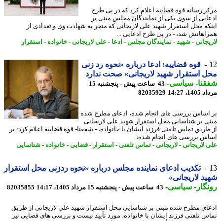
ز رسانه قوه قضاییه اعلام کرد که در پی طرح
ایی از سوی یکی از نمایندگان مجلس مبنی بر
که محل استقرار شهید علی لاریجانی که منجر به شهادت وی و تعدادی از
اهانش شد، - در پی طرح ادعایی ...
یجانی
-
شهید
-
نمایندگان مجلس
-
ادعا
-
علی لاریجانی
-
خانواده
-
استقرار
قوه قضاییه: ادعا درباره «نحوه رد زنی
 استقرار شهید لاریجانی» صحت ندارد
نا
-
سیاسی
-
43 ساعت پیش - پنجشنبه 15
1، 14:27
82035929
اساس بررسی های انجام شده، ادعای مطرح شده
ی بر شناسایی محل استقرار شهید علی لاریجانی
طریق تماس تلفنی فرزند ایشان با خانواده، - شفقنا- قوه قضاییه اعلام کرد: بر
س بررسی های انجام شده،
 لاریجانی
-
لاریجانی
-
تماس تلفنی
-
استقرار
-
قضایی
-
خانواده
-
شناسایی
تکذیب ادعای نماینده مجلس درباره «نحوه ردزنی محل استقرار
د لاریجانی»
گار
-
سیاسی
-
43 ساعت پیش - پنجشنبه 15 مرداد 1405، 14:17
82035855
ای مطرح شده مبنی بر شناسایی محل استقرار شهید علی لاریجانی از طریق
س تلفنی فرزند ایشان با خانواده، مورد تأیید نیست و بررسی های قضایی نیز