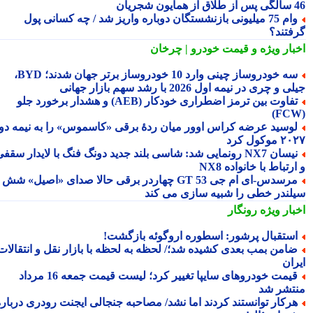
شجریان
وام 75 میلیونی بازنشستگان دوباره واریز شد / چه کسانی پول
فتند؟
بار ویژه
و قیمت خودرو | چرخان
سه خودروساز چینی وارد 10 خودروساز برتر جهان شدند؛ BYD،
 و چری در نیمه اول 2026 با رشد سهم بازار جهانی
تفاوت بین ترمز اضطراری خودکار (AEB) و هشدار برخورد جلو
وسید عرضه کراس اوور میان ردهٔ برقی «کاسموس» را به نیمه دوم
وکول کرد
نیسان NX7 رونمایی شد: شاسی بلند جدید دونگ فنگ با لایدار سقفی
رتباط با خانواده NX8
مرسدس‑ای ام جی GT 53 چهاردر برقی حالا صدای «اصیل» شش
لندر خطی را شبیه سازی می کند
بار ویژه
رونگار
ستقبال پرشور: اسطوره اروگوئه بازگشت!
امن بمب بعدی کشیده شد؛/ لحظه به لحظه با بازار نقل و انتقالات
ران
قیمت خودروهای سایپا تغییر کرد؛ لیست قیمت جمعه 16 مرداد
تشر شد
رکار توانستند کردند اما نشد/ مصاحبه جنجالی ایجنت رودری درباره