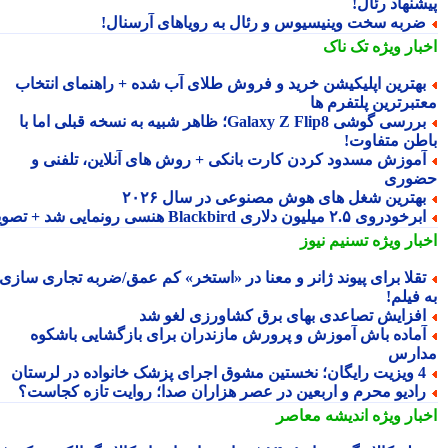
شنهاد رئال!
ربه سخت وینیسیوس و رئال به رویاهای آرسنال!
بار ویژه
تک ناک
هترین اپلیکیشن خرید و فروش طلای آب شده + راهنمای انتخاب
تبرترین پلتفرم ها
بررسی گوشی Galaxy Z Flip8؛ ظاهر شبیه به نسخه قبلی اما با
طن متفاوت!
موزش مسدود کردن کارت بانکی + روش های آنلاین، تلفنی و
وری
هترین شغل های هوش مصنوعی در سال ۲۰۲۶
رخودروی ۲.۵ میلیون دلاری Blackbird هنسی رونمایی شد + تصویر
بار ویژه
تسنیم نیوز
قلا برای پیوند ژانر و معنا در «استخر» کم عمق/ضربه تجاری سازی
فیلم!
فزایش تصاعدی بهای برق کشاورزی لغو شد
ماده باش آموزش و پرورش مازندران برای بازگشایی باشکوه
ارس
؛ نخستین مشوق اجرای پزشک خانواده در لرستان
ادیو محرم و اربعین در عصر هزاران صدا؛ روایت تازه کجاست؟
بار ویژه
اندیشه معاصر