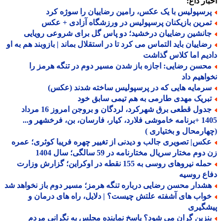
ار داغ:
رسپولیس با یک عکس، رامین رضاییان را سوژه کرد
مرین بازیکنان پرسپولیس در ورزشگاه آزادی + عکس
انشین رضاییان درخشید؛ دو پاس گل برای شروعی رویایی
ضاییان باید التماس می کرد تا در استقلال بماند | بازوبند هم به او
یم اما کلاس گذاشت
حسن رضایی: اجازه باز شدن مسیر دوم در تنگه هرمز را
اهیم داد
رمایه هایی که در پرسپولیس ساخته شدند (عکس)
بریک مهدی طارمی به هم تیمی سابق خود
جدول قطعی برق شهرکرد، لردگان و بروجن امروز 16 مرداد
1405 +برنامه خاموشی فلارد، کیار، فارسان، بن، فرخشهر و...
ارمحال و بختیاری )
کس| تصویری جالب و دیدنی از تغییر چهره فریبا کوثری؛ عمره
وم مختار سریال مختارنامه در 59 سالگی؛ سال 1404
حمله نیروهای روسی به 155 نقطه در اوکراین؛ گزارش وزارت
ع روسیه
شدار محسن رضایی درباره تنگه هرمز؛ مسیر دوم باز نخواهد شد
واب های آشفته علتش چیست؟ | دلایل، راه های درمان و
شگیری
نزین گران می شود؟ پاسخ نماینده مجلس به نگرانی مردم