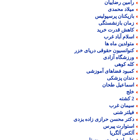
امین رضاییان
یلاد محمدی
ازیکنان پرسپولیس
مان بازنشستگی
اهش قدرت خرید
سلام آباد غرب
تولدین ماه ها
نوانسیون حقوقی دریای خزر
رزشگاه آزادی
له کوهی
مبود فضاهای آموزشی
ندان پزشکی
سماعیل طحان
لج
ته
یمان غرب
یلتر شنی
کتر محسن حرازی زاده یزدی
ستوارت پیرس
لکس آلگریا
لی اصغر مدیر روستا