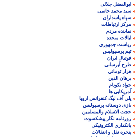
بوالفضل جلالی
ید محمد خاتمی
پاه پاسداران
رکز ارتباطات
ماینده مردم
یالات متحده
یاست جمهوری
یم پرسپولیس
وتبال ایران
رح آبرسانی
زار تومانی
رهان الدین
واد نکونام
مریکایی ها
لی آف لیگ کنفرانس اروپا
ازی دوستانه پرسپولیس
جت الاسلام والمسلمین
وزنامه نگار پیشکسوت
انکداری الکترونیکی
نجره نقل و انتقالات