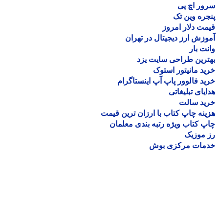
ر اچ پی
ره وین تک
ت دلار امروز
زش ارز دیجیتال در تهران
ت بار
رین طراحی سایت یزد
د مانیتور استوک
د فالوور پاپ آپ اینستاگرام
یای تبلیغاتی
ید سالت
نه چاپ کتاب با ارزان ترین قیمت
 کتاب ویژه رتبه بندی معلمان
موزیک
مات مرکزی بوش