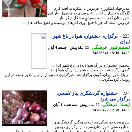
رجهاد کشاورزی فردوس با اشاره به آفت کرم
گلوگاه و خسارت 30 تا 40 درصدی به محصول انار این
ستان گفت: دانه سفیدی مشکل دیگر انار
وس است که جز با جمع آوری انارهای پوسیده و قطع شاخه های ...
2
برگزاری جشنواره هیوا در باغ شهر
ان
یم نیوز
-
فرهنگی
-
22 ماه پیش - جمعه 4 آبان
74836541
1403
مین جشنواره بزرگ هیوا (به) در باغ شهر ایران،
ی برگزار شد. - پنجمین جشنواره بزرگ هیوا (به)
باغ شهر ایران، گیوی برگزار شد. خبرگزاری تسنیم از اردبیل، ظهر جمعه در این
داد گردشگری، ...
2
جشنواره گردشگری پیاز لاسجرد
زار می شود
نا
-
فرهنگی
-
22 ماه پیش - سه شنبه 1 آبان
74786422
1403
رست نمایندگی میراث فرهنگی، گردشگری و
یع دستی شهرستان سرخه از برگزاری دومین
واره گردشگری پیاز لاسجرد خبر داد. - ایسنا/سمنان سرپرست نمایندگی