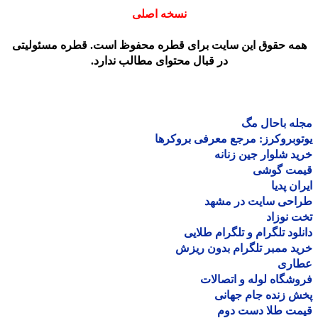
نسخه اصلی
مه حقوق این سایت برای قطره محفوظ است. قطره مسئولیتی
در قبال محتوای مطالب ندارد.
ه باحال مگ
وبروکرز: مرجع معرفی بروکرها
د شلوار جین زنانه
مت گوشی
ان پدیا
احی سایت در مشهد
 نوزاد
لود تلگرام و تلگرام طلایی
د ممبر تلگرام بدون ریزش
اری
شگاه لوله و اتصالات
 زنده جام جهانی
مت طلا دست دوم