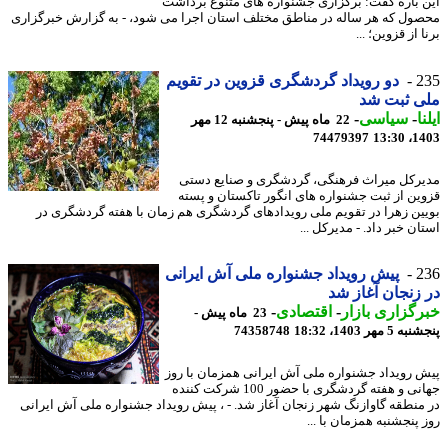
 باره گفت: برگزاری جشنواره های متنوع برداشت
ول که هر ساله در مناطق مختلف استان اجرا می شود، - به گزارش خبرگزاری
 از قزوین؛ ...
2
دو رویداد گردشگری قزوین در تقویم
ی ثبت شد
ا
-
سیاسی
-
22 ماه پیش - پنجشنبه 12 مهر
74479397
1403
مدیرکل میراث ‎فرهنگی، گردشگری و صنایع دستی
ین از ثبت جشنواره های انگور تاکستان و پسته
ین زهرا در تقویم ملی رویدادهای گردشگری هم زمان با هفته گردشگری در
ن خبر داد. - مدیرکل ...
2
پیش رویداد جشنواره ملی آش ایرانی
زنجان آغاز شد
گزاری بازار
-
اقتصادی
-
23 ماه پیش -
 مهر 1403، 18:32
74358748
 رویداد جشنواره ملی آش ایرانی همزمان با روز
جهانی و هفته گردشگری با حضور 100 شرکت کننده
منطقه گاوازنگ شهر زنجان آغاز شد. - ، پیش رویداد جشنواره ملی آش ایرانی
پنجشنبه همزمان با ...