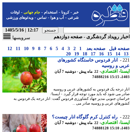
-
-
-
-
خبر
کرونا
استخدام
جام جهانی
اوقات
-
-
-
شرعی
آب و هوا
تماس
ویدئوهای ورزشی
12:17 | 1405/5/16
ار رویداد گردشگری - صفحه دوازدهم
سرویسها
حه قبل
صفحه بعد
1
2
3
4
5
6
7
8
9
10
11
12
20
19
18
17
16
15
14
2
انار فردوس خاستگاه کشورهای
ی و روسیه
نا
-
اقتصادی
-
22 ماه پیش - دوشنبه 7 آبان
74888216
1403
ر درجه یک فردوس به کشورهای عربی و روسیه
ر می شود که باید مورد توجه قرار گیرد. - ایسنا/
سان جنوبی مدیر جهاد کشاورزی فردوس گفت: انار درجه یک فردوس به
رهای عربی و روسیه صادر می ...
2
راه کنترل کرم گلوگاه انار چیست؟
نا
-
اقتصادی
-
22 ماه پیش - دوشنبه 7 آبان
74888128
1403