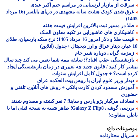
رقت از مازیار لرستانی در مراسم ختم اکبر عبدی
غرق شدن کودک هشت ساله مشهدی در دریای بابلسر (16 مرداد
14
لا در مسیر ثبت بالاترین افزایش قیمت هفته
اشیکاری های عاشورایی در تکیه معاون الملک
قیمت طلا و دلار امروز 16 مرداد 1405؛ نرخ سکه پارسیان، طلای
مزمه گرانی دوباره شیر خام
ازنشستگی عقب افتاد؟؛ سابقه بیمه شما تعیین می کند چند سال
تر کار کنید / قانون جدید چه تغییری در زمان بازنشستگی ایجاد
ده است؟ + جدول کامل افزایش سنوات
یدار وزیر علوم ایران با رییس بیت الحکمه عراق
موزش مسدود کردن کارت بانکی + روش های آنلاین، تلفنی و
وری
ادف مرگبار پژو پارس و ساینا؛ 7 نفر کشته و مصدوم شدند
بررسی گوشی Galaxy Z Flip8؛ ظاهر شبیه به نسخه قبلی اما با
ن متفاوت!
ضوعات داغ:
ریال مختارنامه