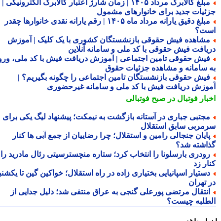
مبلغ کالابرگ مرداد ۱۴۰۵ | زمان شارژ اعتبار کالابرگ الکترونیکی |
ئیات جدید برای خانوارهای مشمول
مبلغ دقیق یارانه مرداد ماه ۱۴۰۵ | رقم یارانه نقدی خانوارها چقدر
ت؟
شاهده فیش حقوقی بازنشستگان کشوری با یک کلیک | آموزش
یافت فیش حقوقی با کد ملی و سامانه آنلاین
یش حقوقی تامین اجتماعی | آموزش دریافت فیش با کد ملی، ورود
 سامانه و مشاهده جزئیات حقوق
یش حقوقی بازنشستگان تامین اجتماعی را چگونه بگیریم؟ |
وزش دریافت فیش با کد ملی و سامانه غیرحضوری
بار فوتبال در صبح فوتبالی
جتبی جباری در آستانه بازگشت به نیمکت؛ پیشنهاد لیگ یکی برای
مربی سابق استقلال
ایان جنجالی رامین و استقلال؛ چرا رضاییان از جمع آبی ها کنار
اشته شد؟
ودری بارسلونا را انتخاب کرد؛ ستاره منچسترسیتی رئال مادرید را
ر زد
ستیار اسپانیایی بختیاری زاده در راه استقلال؛ خواکین گین تا یکشنبه
 تهران
نتقال مرتضی پورعلی گنجی به عراق منتفی شد؛ دلیل جدایی از
طلبه چیست؟