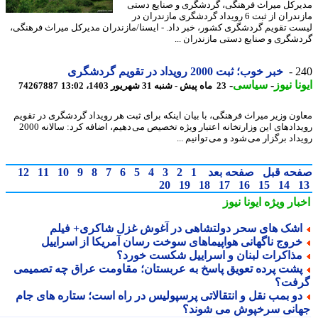
رکل میراث فرهنگی، گردشگری و صنایع دستی
مازندران از ثبت 6 رویداد گردشگری مازندران در
ت تقویم گردشگری کشور، خبر داد. - ایسنا/مازندران مدیرکل میراث فرهنگی،
شگری و صنایع دستی مازندران ...
2
خبر خوب؛ ثبت 2000 رویداد در تقویم گردشگری
نا نیوز
-
سیاسی
-
23 ماه پیش - شنبه 31 شهریور 1403، 13:02
74267887
ون وزیر میراث فرهنگی، با بیان اینکه برای ثبت هر رویداد گردشگری در تقویم
رویدادهای این وزارتخانه اعتبار ویژه تخصیص می دهیم، اضافه کرد: سالانه 2000
اد برگزار می شود و می توانیم ...
حه قبل
صفحه بعد
1
2
3
4
5
6
7
8
9
10
11
12
20
19
18
17
16
15
14
بار ویژه
ایونا نیوز
شک های سحر دولتشاهی در آغوش غزل شاکری+ فیلم
روج ناگهانی هواپیماهای سوخت رسان آمریکا از اسراییل
ذاکرات لبنان و اسراییل شکست خورد؟
شت پرده تعویق پاسخ به عربستان؛ مقاومت عراق چه تصمیمی
فت؟
و بمب نقل و انتقالاتی پرسپولیس در راه است؛ ستاره های جام
انی سرخپوش می شوند؟