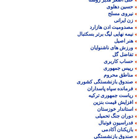
سین دهلوی
یروی مسلح
ن ایرانی
صدومیت ادن هازارد
یمه نهایی لیگ برتر بسکتبال
نر اصیل
رزش های ناشنوایان
فاضل گل
ساب کاربری
ییس جمهوری
ناطق محروم
ندوق بازنشستگی کشوری
رمانده سپاه پاسداران
یاست جمهوری ترکیه
فزایش قیمت بنزین
ستاندار خوزستان
وران جنگ تحمیلی
دراسیون فوتبال
ازیکنان آکادمی
ندوق بازنشستگی