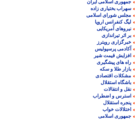
مهوری اسلامی ایران
هراب بختیاری زاده
جلس شورای اسلامی
یگ کنفرانس اروپا
یروهای آمریکایی
ر اثر تیراندازی
برگزاری رویترز
کادمی پرسپولیس
فزایش قیمت شیر
اه های پیشگیری
ازار طلا و سکه
شکلات اقتصادی
اشگاه استقلال
قل و انتقالات
سترس و اضطراب
نجره استقلال
ختلالات خواب
مهوری اسلامی