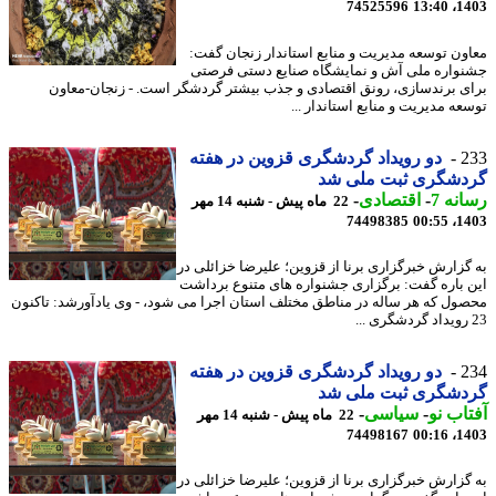
74525596
1403
ون توسعه مدیریت و منابع استاندار زنجان گفت:
واره ملی آش و نمایشگاه صنایع دستی فرصتی
ی برندسازی، رونق اقتصادی و جذب بیشتر گردشگر است. - زنجان-معاون
عه مدیریت و منابع استاندار ...
2
دو رویداد گردشگری قزوین در هفته
دشگری ثبت ملی شد
نه 7
-
اقتصادی
-
22 ماه پیش - شنبه 14 مهر
74498385
1403
گزارش خبرگزاری برنا از قزوین؛ علیرضا خزائلی در
 باره گفت: برگزاری جشنواره های متنوع برداشت
ول که هر ساله در مناطق مختلف استان اجرا می شود، - وی یادآورشد: تاکنون
2
دو رویداد گردشگری قزوین در هفته
دشگری ثبت ملی شد
اب نو
-
سیاسی
-
22 ماه پیش - شنبه 14 مهر
74498167
1403
گزارش خبرگزاری برنا از قزوین؛ علیرضا خزائلی در