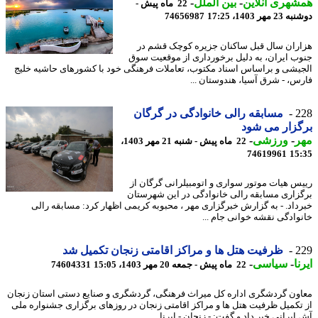
هری آنلاین
-
بین الملل
-
22 ماه پیش -
مهر 1403، 17:25
74656987
ران سال قبل ساکنان جزیره کوچک قشم در
ب ایران، به دلیل برخورداری از موقعیت سوق
یشی و براساس اسناد مکتوب، تعاملات فرهنگی خود با کشورهای حاشیه خلیج
س، - شرق آسیا، هندوستان ...
2
مسابقه رالی خانوادگی در گرگان
زار می شود
ر
-
ورزشی
-
22 ماه پیش - شنبه 21 مهر 1403،
74619961
15
س هیات موتور سواری و اتومبیلرانی گرگان از
زاری مسابقه رالی خانوادگی در این شهرستان
داد. - به گزارش خبرگزاری مهر ، محبوبه کریمی اظهار کرد: مسابقه رالی
وادگی نقشه خوانی جام ...
2
ظرفیت هتل ها و مراکز اقامتی زنجان تکمیل شد
ا
-
سیاسی
-
22 ماه پیش - جمعه 20 مهر 1403، 15:05
74604331
ون گردشگری اداره کل میراث فرهنگی، گردشگری و صنایع دستی استان زنجان
تکمیل ظرفیت هتل ها و مراکز اقامتی زنجان در روزهای برگزاری جشنواره ملی
یرانی خبر داد و گفت: - زنجان - ایرنا ...