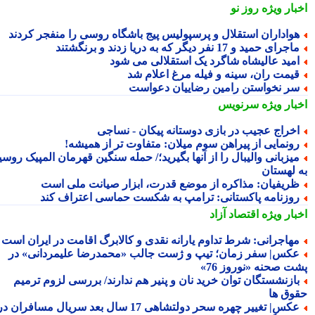
بار ویژه
روز نو
واداران استقلال و پرسپولیس پیج باشگاه روسی را منفجر کردند
جرای حمید و 17 نفر دیگر که به دریا زدند و برنگشتند
مید عالیشاه شاگرد یک استقلالی می شود
یمت ران، سینه و فیله مرغ اعلام شد
ر نخواستن رامین رضاییان دعواست
بار ویژه
سرنویس
خراج عجیب در بازی دوستانه پیکان - نساجی
ونمایی از پیراهن سوم میلان: متفاوت تر از همیشه!
یزبانی والیبال را از آنها بگیرید؛/ حمله سنگین قهرمان المپیک روسیه
 لهستان
ریفیان: مذاکره از موضع قدرت، ابزار صیانت ملی است
وزنامه پاکستانی: ترامپ به شکست حماسی اعتراف کند
بار ویژه
اقتصاد آزاد
هاجرانی: شرط تداوم یارانه نقدی و کالابرگ اقامت در ایران است
کس| سفر زمان؛ تیپ و ژست جالب «محمدرضا علیمردانی» در
ت صحنه «نوروز 76»
ازنشستگان توان خرید نان و پنیر هم ندارند/ بررسی لزوم ترمیم
وق ها
عکس| تغییر چهره سحر دولتشاهی 17 سال بعد سریال مسافران در