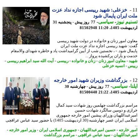
خزعلی: شهید رییسی اجازه نداد عزت
 ایران پایمال شود
یم نیوز
-
سیاسی
-
77 روز پیش - پنجشنبه 31
شت 1405، 11:20
81502948
ون امور زنان و خانواده در دولت شهید رییسی
: شهید رییسی اجازه نداد عزت ملت ایران
مال شود. - ، نخستین شب از آیین گرامیداشت یاد و خاطره شهدای والامقام
ت و یاران پرکشیده پرواز ...
د
-
معاون امور زنان
-
زنان و خانواده
-
رییسی
-
آیت الله سید ابراهیم رییسی
-
س
-
انسیه خزعلی
بزرگداشت وزیران شهید امور خارجه
ا
-
سیاسی
-
77 روز پیش - چهارشنبه 30
شت 1405، 21:22
81500440
سم بزرگداشت چهلمین روز شهادت سید کمال
زی و دومین سالگرد شهادت حسین
رعبداللهیان وزرای پیشین امور خارجه جمهوری
اسلامی ایران عصر چهارشنبه (30 اردیبهشت 1405) با حضور سید عباس عراقچی
ر خارجه
-
حسین امیرعبداللهیان
-
جمهوری اسلامی ایران
-
وزیر امور خارجه
-
رعبداللهیان
-
سید عباس عراقچی
-
مراسم بزرگداشت