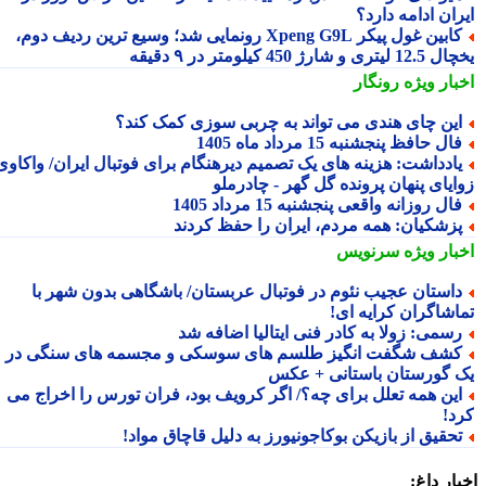
ان ادامه دارد؟
کابین غول پیکر Xpeng G9L رونمایی شد؛ وسیع ترین ردیف دوم،
ری و شارژ 450 کیلومتر در ۹ دقیقه
بار ویژه
رونگار
ین چای هندی می تواند به چربی سوزی کمک کند؟
ال حافظ پنجشنبه 15 مرداد ماه 1405
ادداشت: هزینه های یک تصمیم دیرهنگام برای فوتبال ایران/ واکاوی
ایای پنهان پرونده گل گهر - چادرملو
ال روزانه واقعی پنجشنبه 15 مرداد 1405
زشکیان: همه مردم، ایران را حفظ کردند
بار ویژه
سرنویس
استان عجیب نئوم در فوتبال عربستان/ باشگاهی بدون شهر با
اشاگران کرایه ای!
سمی: زولا به کادر فنی ایتالیا اضافه شد
شف شگفت انگیز طلسم های سوسکی و مجسمه های سنگی در
 گورستان باستانی + عکس
ین همه تعلل برای چه؟/ اگر کرویف بود، فران تورس را اخراج می
د!
حقیق از بازیکن بوکاجونیورز به دلیل قاچاق مواد!
ار داغ: