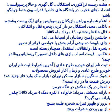
یئت رییسه تراکتوری، استقلالی، گل گهری و حالا پرسپولیسی!
صاب های عجیب در باشگاه های خاص؛ فدراسیون حتما جوابگو
د
علام شماره پیراهن بازیکنان پرسپولیس برای لیگ بیست وششم
اکامی مجدد استقلال در باز کردن پنجره نقل و انتقالاتی
ل حافظ پنجشنبه 15 مرداد ماه 1405
انشین رامین رضاییان از اسپانیا می آید!
ای بابونه؛ دمنوشی آرام بخش با خواصی فراتر از تصور
نجره نقل وانتقالاتی استقلال همچنان بسته است
کس | قیمت اسباب بازی های داخل تصویر کریستیانو رونالدو
د؟
بت نام ایران خودرو طرح عادی | آخرین شرایط ثبت نام ایران
درو طرح عادی و زمان آغاز فروش محصولات
وک سنگین به بازار مسکن تهران / بازار ملک وارد فاز جدید شد؛
ش قیمت ها در راه است؟
نفجار در یک نفتکش در تنگه هرمز
یارانه معیشتی مرداد؛ خانواده 3 نفره دهک 4 مرداد 1405 چقدر
انه می گیرد؟
روز و ظهور ثمرات شجره طیبه بسیج
ز بین بردن حشرات برنج