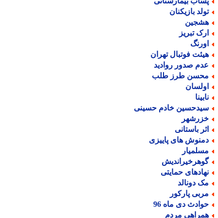
ساب بیمارستانی
ولد بازیکنان
شجین
رک تبریز
ورنگ
یئت فوتبال تهران
دم صدور روادید
حسن طرز طلب
ولسان
بینا
یدحسین خادم حسینی
زرشهر
ثر باستانی
منوش های پاییزی
سلمیار
وهرخیراندیش
هادهای حمایتی
ک دونالد
ربی پارکور
وادث دی ماه 96
مراهی مردم