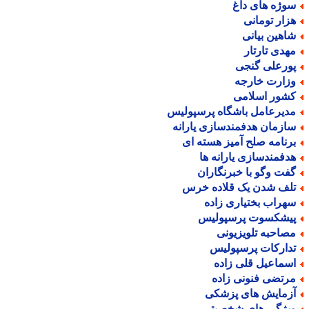
وژه های داغ
زار تومانی
اهین بیانی
هدی تارتار
ورعلی گنجی
زارت خارجه
شور اسلامی
دیرعامل باشگاه پرسپولیس
ازمان هدفمندسازی یارانه
رنامه صلح آمیز هسته ای
دفمندسازی یارانه ها
فت وگو با خبرنگاران
لف شدن یک قلاده خرس
هراب بختیاری زاده
یشکسوت پرسپولیس
صاحبه تلویزیونی
دارکات پرسپولیس
سماعیل قلی زاده
رتضی فنونی زاده
زمایش های پزشکی
یژگی های شخصیتی