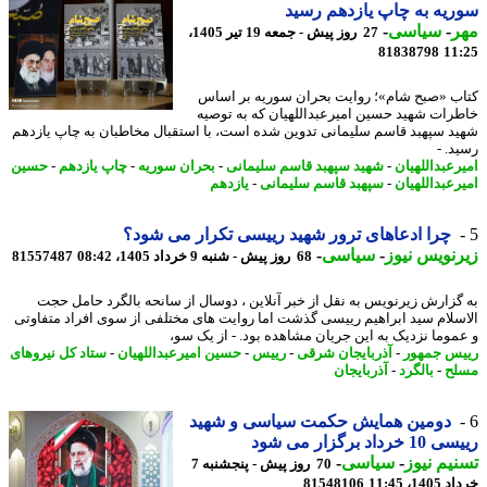
یه به چاپ یازدهم رسید
ر
-
سیاسی
-
27 روز پیش - جمعه 19 تیر 1405،
81838798
11
ب «صبح شام»؛ روایت بحران سوریه بر اساس
رات شهید حسین امیرعبداللهیان که به توصیه
د سپهبد قاسم سلیمانی تدوین شده است، با استقبال مخاطبان به چاپ یازدهم
د. -
رعبداللهیان
-
شهید سپهبد قاسم سلیمانی
-
بحران سوریه
-
چاپ یازدهم
-
حسین
رعبداللهیان
-
سپهبد قاسم سلیمانی
-
یازدهم
چرا ادعاهای ترور شهید رییسی تکرار می شود؟
نویس نیوز
-
سیاسی
-
68 روز پیش - شنبه 9 خرداد 1405، 08:42
81557487
گزارش زیرنویس به نقل از خبر آنلاین ، دوسال از سانحه بالگرد حامل حجت
سلام سید ابراهیم رییسی گذشت اما روایت های مختلفی از سوی افراد متفاوتی
موما نزدیک به این جریان مشاهده بود. - از یک سو،
س جمهور
-
آذربایجان شرقی
-
رییس
-
حسین امیرعبداللهیان
-
ستاد کل نیروهای
ح
-
بالگرد
-
آذربایجان
دومین همایش حکمت سیاسی و شهید
رداد برگزار می شود
یم نیوز
-
سیاسی
-
70 روز پیش - پنجشنبه 7
14، 11:45
81548106