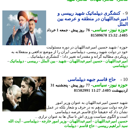
کنشگری دیپلماتیک شهید رییسی و
رعبداللهیان در منطقه و عرصه بین
لل
ه نیوز
-
سیاسی
-
76 روز پیش - جمعه 1 خرداد
81509670
1405
ه / شهید حسین امیرعبداللهیان در دوره مسئولیت
 در دولت شهید رییسی، دیپلماسی ایران را از موضع تدافعی و منفعلانه به
کردی مطالبه گرانه و مقتدرانه تغییر داد؛ - کنشگری دیپلماتیک ...
رعبداللهیان
-
حسین امیرعبداللهیان
-
شهید
-
بین الملل
-
رییسی
-
دیپلماتیک
-
لماسی
حاج قاسم جبهه دیپلماسی
ه نیوز
-
سیاسی
-
77 روز پیش - پنجشنبه 31
شت 1405، 11:27
81502991
د حسین امیرعبداللهیان به عنوان وزیر امور
جه دولت سیزدهم نه در حرف و شعار بلکه در عمل
ن داد که حقیقتاً حاج قاسم ِعرصه دیپلماسی
 و الگوی سیاست ورزی اش تا سال ها به عنوان ترازی ...
ن امیرعبداللهیان
-
امیرعبداللهیان
-
وزیر امور خارجه
-
دیپلماسی
-
آیت الله
 ابراهیم رییسی
-
حاج قاسم
-
دیپلمات