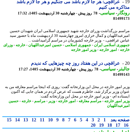
عراقچی: هر جا لازم باشد می جنگیم و هر جا لازم باشد
کره می کنیم
گار
-
سیاسی
-
78 روز پیش - چهارشنبه 30 اردیبهشت 1405، 17:32
81499
سم بزرگداشت وزرای خارجه شهید جمهوری اسلامی ایران شهیدان حسین
امیرعبداللهیان و کمال خرازی امروز چهارشنبه 30 اردیبهشت ماه با حضور سید
س عراقچی، - وزیر خارجه کشورمان در مراسم گرامیداشت ...
وری اسلامی ایران
-
جمهوری اسلامی
-
حسین امیرعبداللهیان
-
خارجه
-
وزرای
جه
-
امور خارجه
-
وزیر امور خارجه
عراقچی در این هفتاد روز چه چیزهایی که ندیدم
بتر
-
سیاسی
-
78 روز پیش - چهارشنبه 30 اردیبهشت 1405، 17:27
81499
ر امور خارجه در محل این وزارتخانه گفت: روزی که اینجا مراسم معارفه من به
ان وزیر برگزار شد، خاطرم هست که عرض کردم در همان جایی که اکنون
تاده ام، - وزیر امور خارجه در محل این وزارتخانه گفت:
ر امور خارجه
-
مراسم معارفه
-
امور خارجه
-
وزیر
-
مراسم
-
خارجه
-
حسین
رعبداللهیان
حه بعد
1
2
3
4
5
6
7
8
9
10
11
12
13
14
15
20
19
18
17