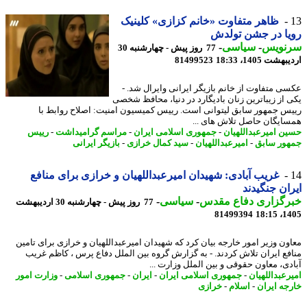
ظاهر متفاوت «خانم کزازی» کلینیک
ا در جشن تولدش
نویس
-
سیاسی
-
77 روز پیش - چهارشنبه 30
شت 1405، 18:33
81499523
ی متفاوت از خانم بازیگر ایرانی وایرال شد. -
 از زیباترین زنان بادیگارد در دنیا، محافظ شخصی
س جمهور سابق لیتوانی است. رییس کمیسیون امنیت: اصلاح روابط با
ایگان حاصل تلاش های ...
ن امیرعبداللهیان
-
جمهوری اسلامی ایران
-
مراسم گرامیداشت
-
رییس
ور سابق
-
امیرعبداللهیان
-
سید کمال خرازی
-
بازیگر ایرانی
غریب آبادی: شهیدان امیرعبداللهیان و خرازی برای منافع
ان جنگیدند
رگزاری دفاع مقدس
-
سیاسی
-
77 روز پیش - چهارشنبه 30 اردیبهشت
81499394
1405
ون وزیر امور خارجه بیان کرد که شهیدان امیرعبداللهیان و خرازی برای تامین
فع ایران تلاش کردند. - به گزارش گروه بین الملل دفاع پرس ، کاظم غریب
دی، معاون حقوقی و بین الملل وزارت ...
رعبداللهیان
-
جمهوری اسلامی ایران
-
ایران
-
جمهوری اسلامی
-
وزارت امور
جه ایران
-
اسلام
-
خرازی