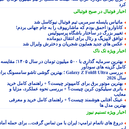
د
بار فوتبال در صبح فوتبالی
اتیاس یایسله سرمربی تیم فوتبال نیوکاسل شد
اناوارو: احمق بودم که ماشاریپوف را به جام جهانی بردم!
غییر بزرگ در ساختار باشگاه پرسپولیس
وافق لایپزیگ و رئال برای انتقال دیومانده
کس های جدید همایون شجریان و دخترش وایرال شد
بار ویژه
تک ناک
بهترین سرمایه گذاری با ۵۰۰ میلیون تومان در سال ۱۴۰۵؛ مقایسه
مل گزینه های سودآور
بررسی Galaxy Z Fold8 Ultra ؛ بهترین گوشی تاشو سامسونگ برای
2026
هترین موتور برق برای کامپیوتر چیست؟ + راهنمای کامل خرید
اتری سیلیکون کربن چیست؟ + بررسی نحوه عملکرد، مزایا و
ایب
ینک آفتابی هوشمند چیست؟ + راهنمای کامل خرید و معرفی
ترین مدل ها
بار ویژه
تسنیم نیوز
روغ های ناتمام ترامپ: ایران با من تماس گرفت... برای حمله آماده