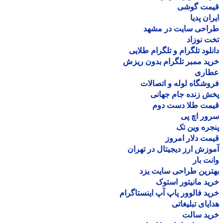
مت گوشی
ان پدیا
احی سایت در مشهد
 نوزاد
لود تلگرام و تلگرام طلایی
د ممبر تلگرام بدون ریزش
اری
شگاه لوله و اتصالات
 زنده جام جهانی
مت طلا دست دوم
ر اچ پی
ره وین تک
ت دلار امروز
زش ارز دیجیتال در تهران
ت بار
رین طراحی سایت یزد
د مانیتور استوک
د فالوور پاپ آپ اینستاگرام
یای تبلیغاتی
ید سالت