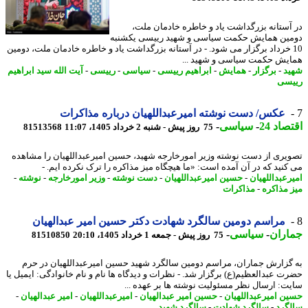
آستانه بزرگداشت یاد و خاطره خادمان ملت،
ین همایش حکمت سیاسی و شهید رییسی یکشنبه
1 خرداد برگزار می شود. - در آستانه بزرگداشت یاد و خاطره خادمان ملت، دومین
یش حکمت سیاسی و شهید ...
د
-
برگزار
-
همایش
-
ابراهیم رییسی
-
سیاسی
-
رییسی
-
آیت الله سید ابراهیم
سی
عکس/ دست نوشته امیرعبداللهیان درباره مذاکرات
اد 24
-
سیاسی
-
75 روز پیش - شنبه 2 خرداد 1405، 11:07
81513568
یری از دست نوشته وزیر امورخارجه شهید، حسین امیرعبداللهیان را مشاهده
کنید که در آن آمده است: «ما هیچگاه میز مذاکره را ترک نکرده ایم. -
رعبداللهیان
-
حسین امیرعبداللهیان
-
دست نوشته
-
وزیر امورخارجه
-
نوشته
-
 مذاکره
-
مذاکرات
مراسم دومین سالگرد شهادت دکتر حسین امیر عبدالهیان
اران
-
سیاسی
-
75 روز پیش - جمعه 1 خرداد 1405، 20:10
81510850
گزارش جماران، مراسم دومین سالگرد شهید حسین امیرعبداللهیان در حرم
ت عبدالعظیم(ع) برگزار شد. - نظرات و دیدگاه ها نام و نام خانوادگی: ایمیل یا
ت: ارسال نظر مسئولیت نوشته ها بر عهده ...
ن امیرعبداللهیان
-
حسین امیر عبدالهیان
-
امیرعبداللهیان
-
امیر عبدالهیان
-
گرد
-
سالگرد شهادت
-
سالگرد شهید