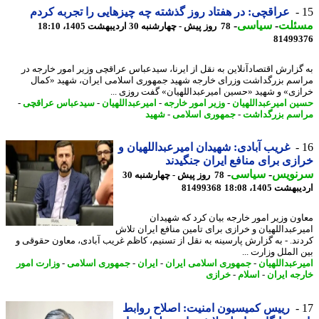
عراقچی: در هفتاد روز گذشته چه چیزهایی را تجربه کردم
ئلت
-
سیاسی
-
78 روز پیش - چهارشنبه 30 اردیبهشت 1405، 18:10
81499
گزارش اقتصادآنلاین به نقل از ایرنا، سیدعباس عراقچی وزیر امور خارجه در
سم بزرگداشت وزرای خارجه شهید جمهوری اسلامی ایران، شهید «کمال
زی» و شهید «حسین امیرعبداللهیان» گفت روزی ...
ن امیرعبداللهیان
-
وزیر امور خارجه
-
امیرعبداللهیان
-
سیدعباس عراقچی
-
سم بزرگداشت
-
جمهوری اسلامی
-
شهید
غریب آبادی: شهیدان امیرعبداللهیان و
زی برای منافع ایران جنگیدند
نویس
-
سیاسی
-
78 روز پیش - چهارشنبه 30
شت 1405، 18:08
81499368
ون وزیر امور خارجه بیان کرد که شهیدان
رعبداللهیان و خرازی برای تامین منافع ایران تلاش
ند. - به گزارش پارسینه​ به نقل از تسنیم، کاظم غریب آبادی، معاون حقوقی و
الملل وزارت ...
رعبداللهیان
-
جمهوری اسلامی ایران
-
ایران
-
جمهوری اسلامی
-
وزارت امور
جه ایران
-
اسلام
-
خرازی
رییس کمیسیون امنیت: اصلاح روابط