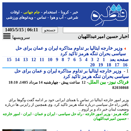
-
-
-
-
خبر
کرونا
استخدام
جام جهانی
اوقات
-
-
-
شرعی
آب و هوا
تماس
ویدئوهای ورزشی
06:11 | 1405/5/15
ار حسین امیرعبداللهیان
سرویسها
وزیر خارجه ایتالیا بر تداوم مذاکره ایران و عمان برای حل
یاسی بحران تنگه هرمز تاکید کرد
حه بعد
1
2
3
4
5
6
7
8
9
10
11
12
13
14
15
20
19
18
17
وزیر خارجه ایتالیا بر تداوم مذاکره ایران و عمان برای حل
سی بحران تنگه هرمز تاکید کرد
اک نیوز
-
بین الملل
-
12 ساعت پیش - چهارشنبه 14 مرداد 1405، 18:10
82030
ر امور خارجه ایتالیا در تماس با همتای ایرانی خود بر ادامه گفت وگوها برای
تن راه حل سیاسی درباره تنگه هرمز تاکید کرد. وی همچنین از رایزنی ها درباره
ت لبنان خبر داد و بر لزوم ...
ه هرمز
-
وزیر امور خارجه
-
راه حل سیاسی
-
ایران و عمان
-
ایران
-
امور خارجه
ین امیرعبداللهیان