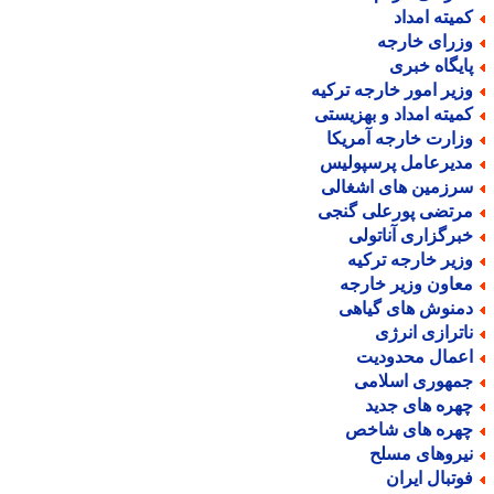
میته امداد
زرای خارجه
ایگاه خبری
زیر امور خارجه ترکیه
میته امداد و بهزیستی
زارت خارجه آمریکا
دیرعامل پرسپولیس
رزمین های اشغالی
رتضی پورعلی گنجی
برگزاری آناتولی
زیر خارجه ترکیه
عاون وزیر خارجه
منوش های گیاهی
اترازی انرژی
عمال محدودیت
مهوری اسلامی
هره های جدید
هره های شاخص
یروهای مسلح
وتبال ایران