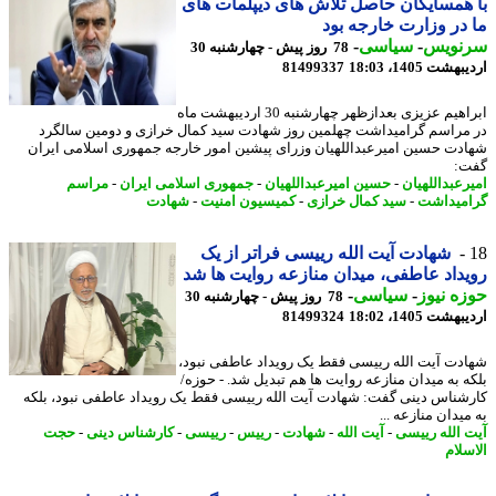
همسایگان حاصل تلاش های دیپلمات های
در وزارت خارجه بود
نویس
-
سیاسی
-
78 روز پیش - چهارشنبه 30
شت 1405، 18:03
81499337
ابراهیم عزیزی بعدازظهر چهارشنبه 30 اردیبهشت ماه
مراسم گرامیداشت چهلمین روز شهادت سید کمال خرازی و دومین سالگرد
دت حسین امیرعبداللهیان وزرای پیشین امور خارجه جمهوری اسلامی ایران
:
رعبداللهیان
-
حسین امیرعبداللهیان
-
جمهوری اسلامی ایران
-
مراسم
میداشت
-
سید کمال خرازی
-
کمیسیون امنیت
-
شهادت
شهادت آیت الله رییسی فراتر از یک
داد عاطفی، میدان منازعه روایت ها شد
ه نیوز
-
سیاسی
-
78 روز پیش - چهارشنبه 30
شت 1405، 18:02
81499324
دت آیت الله رییسی فقط یک رویداد عاطفی نبود،
ه به میدان منازعه روایت ها هم تبدیل شد. - حوزه/
شناس دینی گفت: شهادت آیت الله رییسی فقط یک رویداد عاطفی نبود، بلکه
یدان منازعه ...
 الله رییسی
-
آیت الله
-
شهادت
-
رییس
-
رییسی
-
کارشناس دینی
-
حجت
سلام