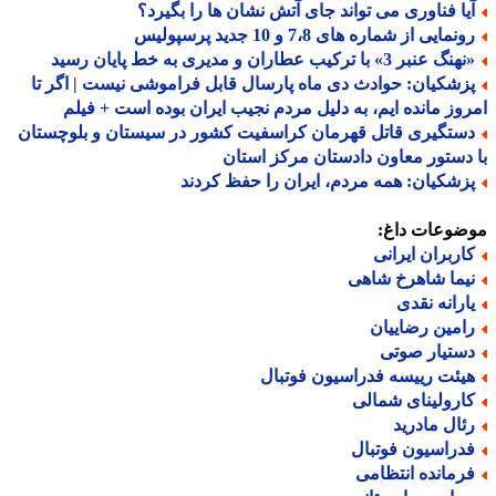
یا فناوری می تواند جای آتش نشان ها را بگیرد؟
نمایی از شماره های 7،8 و 10 جدید پرسپولیس
گ عنبر 3» با ترکیب عطاران و مدیری به خط پایان رسید
زشکیان: حوادث دی ماه پارسال قابل فراموشی نیست | اگر تا
وز مانده ایم، به دلیل مردم نجیب ایران بوده است + فیلم
ستگیری قاتل قهرمان کراسفیت کشور در سیستان و بلوچستان
دستور معاون دادستان مرکز استان
زشکیان: همه مردم، ایران را حفظ کردند
ضوعات داغ:
اربران ایرانی
یما شاهرخ شاهی
ارانه نقدی
امین رضاییان
ستیار صوتی
یئت رییسه فدراسیون فوتبال
ارولینای شمالی
ئال مادرید
دراسیون فوتبال
رمانده انتظامی