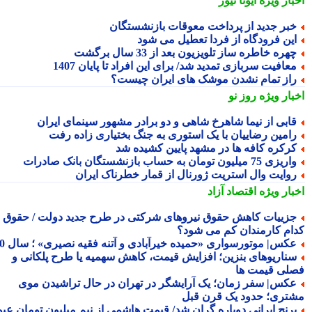
بار ویژه
ایونا نیوز
بر جدید از پرداخت معوقات بازنشستگان
ین فرودگاه از فردا تعطیل می شود
هره خاطره ساز تلویزیون بعد از 33 سال برگشت
عافیت سربازی تمدید شد/ برای این افراد تا پایان 1407
از تمام نشدن موشک های ایران چیست؟
بار ویژه
روز نو
ابی از نیما شاهرخ شاهی و دو برادر مشهور سینمای ایران
امین رضاییان با یک استوری به جنگ بختیاری زاده رفت
رکره کافه ها در مشهد پایین کشیده شد
یزی 75 میلیون تومان به حساب بازنشستگان بانک صادرات
وایت وال استریت ژورنال از قمار خطرناک ایران
بار ویژه
اقتصاد آزاد
زییات کاهش حقوق نیروهای شرکتی در طرح جدید دولت / حقوق
ام کارمندان کم می شود؟
کس| موتورسواری «حمیده خیرآبادی و آتنه فقیه نصیری» ؛ سال 70
ناریوهای بنزین؛ افزایش قیمت، کاهش سهمیه یا طرح پلکانی و
لی قیمت ها
کس| سفر زمان؛ یک آرایشگر در تهران در حال تراشیدن موی
تری؛ حدود یک قرن قبل
رنج ایرانی دوباره گران شد/ قیمت هاشمی از نیم میلیون تومان عبور