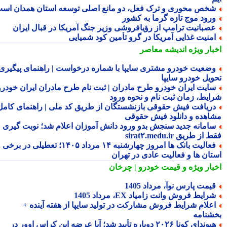
خص محوری و ترک فعل، دو مانع اصلی توسعه استان همدان است
رود موج تازه گرما به کشور
صبانیت ترامپ از رؤیافروشی وزیر جنگ آمریکا در قبال ایران
منیت غذایی آمریکا در گرو تأمین کود شمیایی
بار ویژه
اندیشه معاصر
ضعیت خودرو مشتری سایپا با شماره درخواست | راهنمای پیگیری
ویل خودرو سایپا
ایت ایران خودرو طرح مادران | ثبت نام طرح مادران ایران خودرو،
ایط، زمان ثبت نام و نحوه ورود
ریافت فیش حقوقی بازنشستگان از طریق کد ملی | راهنمای کامل
اهده و دانلود فیش حقوقی
امانه جدید سنجش بدو ورود دانش آموزان اعلام شد؛ نوبت گیری
از طریق sirat۲.medu.ir
فعالیت بانک ها امروز چهارشنبه ۱۴ مرداد ۱۴۰۵؛ تعطیلی در برخی
تان ها و فعالیت عادی در تهران
بار ویژه
و قیمت خودرو | چرخان
یمت پارس نوآ، مرداد 1405
رایط فروش وانت زامیاد EX، مرداد 1405
علام شرایط فروش مشارکت در تولید سایپا از هفته آینده +
شنامه
هیوندای کونا ۲۰۲۶ دوباره تأیید شد؛ آیا عرضه این کراس اوور در