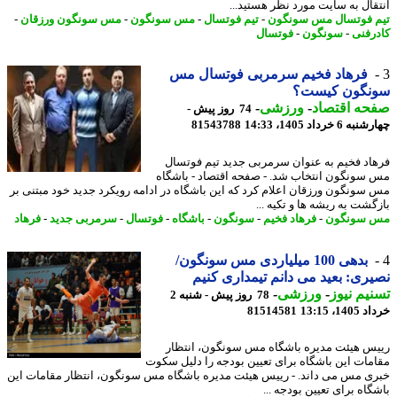
ﻘﺎل ﺑﻪ ﺳﺎﯾﺖ ﻣﻮرد ﻧﻈﺮ ﻫﺴﺘﯿﺪ...
 فوتسال مس سونگون
-
تیم فوتسال
-
مس سونگون
-
مس سونگون ورزقان
-
رفنی
-
سونگون
-
فوتسال
فرهاد فخیم سرمربی فوتسال مس
نگون کیست؟
حه اقتصاد
-
ورزشی
-
74 روز پیش -
6 خرداد 1405، 14:33
81543788
اد فخیم به عنوان سرمربی جدید تیم فوتسال
سونگون انتخاب شد. - صفحه اقتصاد - باشگاه
سونگون ورزقان اعلام کرد که این باشگاه در ادامه رویکرد جدید خود مبتنی بر
گشت به ریشه ها و تکیه ...
 سونگون
-
فرهاد فخیم
-
سونگون
-
باشگاه
-
فوتسال
-
سرمربی جدید
-
فرهاد
بدهی 100 میلیاردی مس سونگون/
ری: بعید می دانم تیمداری کنیم
یم نیوز
-
ورزشی
-
78 روز پیش - شنبه 2
14، 13:15
81514581
س هیئت مدیره باشگاه مس سونگون، انتظار
مات این باشگاه برای تعیین بودجه را دلیل سکوت
ی مس می داند. - رییس هیئت مدیره باشگاه مس سونگون، انتظار مقامات این
اه برای تعیین بودجه ...