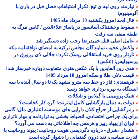
یازمند روی لبه ی تیغ؛ تکرارِ اشتباهاتِ فصل قبل در بازی با
مینیوم!
ل ابجد امروز یکشنبه 18 مرداد ماه 1405
قوط وحشتناک آسانسور در پاساژ علاءالدین / کابین مرگ به
قه منفی سه رفت
امل اصلی قتل حمیدرضا رجب زاده دستگیر شد
اکنش عجیب نمایندگان مجلس ترکیه به امضای توافقنامه مکه
ارتار روی خرید استقلالی ریسک نکرد؛/ جلالی لای زرورق در
سپولیس! (عکس)
دی زین العابدین با یک عکس هنری متفاوت دوباره خبرساز شد!
مت دلار، طلا و سکه امروز 18 مرداد 1405
رهمندی: فاز دو خط سه مترو مشهد یک تا دو سال آینده با سه
تگاه به بهره برداری خواهد رسید
یک پروتیینی با گیلاس و شکلات
ولت به دنبال بازگشایی کامل اینترنت؛ گره کار کجاست؟
مزگشایی از حراج کلان دارایی های موسسه اعتباری ملل/ گامی
ی یک جراحی اقتصادی، انضباط بخشی به ترازنامه و مهار ناترازی
یران از پهپاد ریپر و هرمس چه اطلاعاتی به دست می آورد؟
شدار «شرق» درباره دگردیسی هویت روحانیت؛ پیوند روحانیت با
ت سیاسی، نقد درون گفتمانی را دشوار کرده است