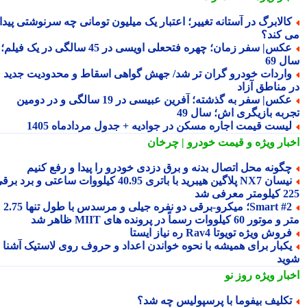
الابرگ در آستانه تغییر؛ اعتبار یک میلیون تومانی چه سرنوشتی پیدا
 کند؟
عکس| سفر زمان؛ چهره فتحعلی اویسی در 45 سالگی در یک فیلم؛
 69
اردات خودرو گران تر شد/ جهش گواهی اسقاط و محدودیت جدید
 مناطق آزاد
عکس| سفر به گذشته؛ آفرین عبیسی در 19 سالگی و در دومین
ربه بازیگری اش؛ سال 49
یست قیمت اجاره مسکن در جوادیه + جدول مردادماه 1405
بار ویژه
و قیمت خودرو | چرخان
گونه محل اتصال بدنه و برق دزدی خودرو را پیدا و رفع کنیم
نیسان NX7 پلاگین هیبرید با باتری 40.95 کیلووات ساعتی و برد برقی
 معرفی شد
Smart #2؛ میکرو-برقی دو نفره جیلی و مرسدس با طول تنها 2.75
ور 60 کیلووات رسماً در پرونده های MIIT ظاهر شد
روش ویژه تویوتا Rav4 ره نیاز ایستا
کبار برای همیشه با نحوه خواندن اعداد و حروف روی لاستیک آشنا
ید
بار ویژه
روز نو
کلیف بیفوما با پرسپولیس چه شد؟