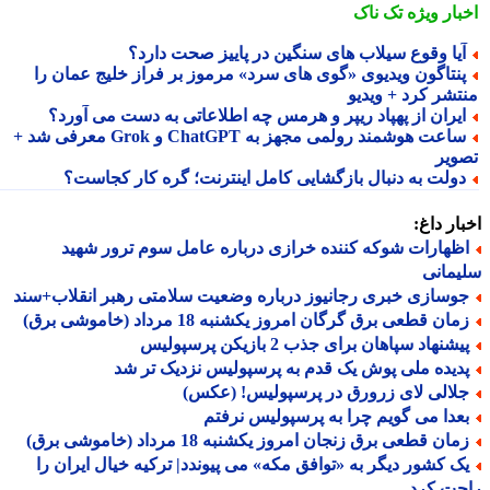
بار ویژه
تک ناک
یا وقوع سیلاب های سنگین در پاییز صحت دارد؟
نتاگون ویدیوی «گوی های سرد» مرموز بر فراز خلیج عمان را
تشر کرد + ویدیو
یران از پهپاد ریپر و هرمس چه اطلاعاتی به دست می آورد؟
ساعت هوشمند رولمی مجهز به ChatGPT و Grok معرفی شد +
ویر
ولت به دنبال بازگشایی کامل اینترنت؛ گره کار کجاست؟
ار داغ:
ظهارات شوکه کننده خرازی درباره عامل سوم ترور شهید
مانی
وسازی خبری رجانیوز درباره وضعیت سلامتی رهبر انقلاب+سند
ان قطعی برق گرگان امروز یکشنبه 18 مرداد (خاموشی برق)
شنهاد سپاهان برای جذب 2 بازیکن پرسپولیس
دیده ملی پوش یک قدم به پرسپولیس نزدیک تر شد
لالی لای زرورق در پرسپولیس! (عکس)
عدا می گویم چرا به پرسپولیس نرفتم
ان قطعی برق زنجان امروز یکشنبه 18 مرداد (خاموشی برق)
ک کشور دیگر به «توافق مکه» می پیوندد| ترکیه خیال ایران را
حت کرد