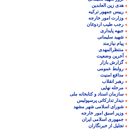
دی زین العابدین
ییس جمهور ترکیه
زارت امور خارجه
جب طیب اردوغان
بهه پایداری
هید سلیمانی
یام نیازمند
نتظرالمهدی
خرین وضعیت
زارش بازار
وابط عمومی
دافع امنیت
هبر انقلاب
رحله نهایی
ازمان اسناد و کتابخانه ملی
یدار تدارکاتی پرسپولیس
ورای اسلامی شهر مشهد
زیر اسبق امور خارجه
مهوری اسلامی ایران
جلیل از خبرنگاران