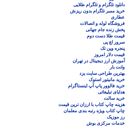
لود تلگرام و تلگرام طلایی
د ممبر تلگرام بدون ریزش
اری
شگاه لوله و اتصالات
 زنده جام جهانی
مت طلا دست دوم
ر اچ پی
ره وین تک
ت دلار امروز
زش ارز دیجیتال در تهران
ت بار
رین طراحی سایت یزد
د مانیتور استوک
د فالوور پاپ آپ اینستاگرام
یای تبلیغاتی
ید سالت
نه چاپ کتاب با ارزان ترین قیمت
 کتاب ویژه رتبه بندی معلمان
موزیک
مات مرکزی بوش