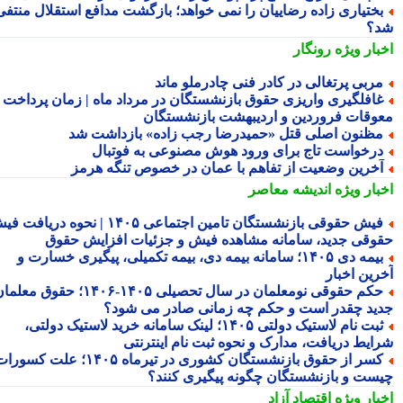
ختیاری زاده رضاییان را نمی خواهد؛ بازگشت مدافع استقلال منتفی
؟
بار ویژه
رونگار
ربی پرتغالی در کادر فنی چادرملو ماند
افلگیری واریزی حقوق بازنشستگان در مرداد ماه | زمان پرداخت
وقات فروردین و اردیبهشت بازنشستگان
ظنون اصلی قتل «حمیدرضا رجب زاده» بازداشت شد
رخواست تاج برای ورود هوش مصنوعی به فوتبال
خرین وضعیت از تفاهم با عمان در خصوص تنگه هرمز
بار ویژه
اندیشه معاصر
فیش حقوقی بازنشستگان تامین اجتماعی ۱۴۰۵ | نحوه دریافت فیش
وقی جدید، سامانه مشاهده فیش و جزئیات افزایش حقوق
بیمه دی ۱۴۰۵؛ سامانه بیمه دی، بیمه تکمیلی، پیگیری خسارت و
رین اخبار
حکم حقوقی نومعلمان در سال تحصیلی ۱۴۰۵-۱۴۰۶؛ حقوق معلمان
ید چقدر است و حکم چه زمانی صادر می شود؟
ثبت نام لاستیک دولتی ۱۴۰۵؛ لینک سامانه خرید لاستیک دولتی،
ایط دریافت، مدارک و نحوه ثبت نام اینترنتی
کسر از حقوق بازنشستگان کشوری در تیرماه ۱۴۰۵؛ علت کسورات
ست و بازنشستگان چگونه پیگیری کنند؟
بار ویژه
اقتصاد آزاد