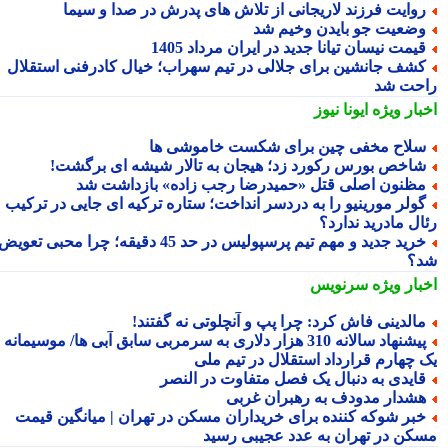
وایت فرزند لاریجانی از تلاش های پدرش در صدا و سیما
ضعیت جو بایدن وخیم شد
یمت نیسان تیانا جدید در ایران مرداد 1405
شف جانشین برای جلالی در تیم سهراب؛ خیال کادرفنی استقلال
حت شد
بار ویژه
ایونا نیوز
لاح مخفی چین برای شکست خاموشی ها
اخص بورس رکورد زد؛ هیجان به تالار شیشه ای برگشت!
ظنون اصلی قتل «حمیدرضا رجب زاده» بازداشت شد
ولر مورینیو را به دردسر انداخت؛ ستاره ترکیه ای جایی در ترکیب
ال مادرید ندارد؟
خرید جدید و مهم تیم پرسپولیس در حد 45 دقیقه؛ چرا محبی تعویض
؟
بار ویژه
سرنویس
الدینی فاش کرد: چرا پپ و آنچلوتی نه گفتند!
پیشنهاد سالانه 310 هزار دلاری به سرمربی سابق آبی ها/ موسیمانه با
 چهارم قرارداد استقلال در تیم ملی
ایدی به دنبال یک فصل متفاوت در النصر
شدار مدودف به رهبران غربی
بر شوکه کننده برای خریداران مسکن در تهران | میانگین قیمت
کن در تهران به عدد عجیبی رسید