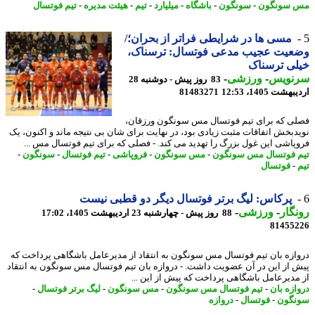
 سونگون
-
سونگون
-
باشگاه
-
میلیارد
-
تیم
-
هیئت مدیره
-
تیم فوتسال
مسی ها در شرایطی فراتر از بحران؛/
عیت عجیب مدعی فوتسال: ترسناک،
ی ترسناک
نویس
-
ورزشی
-
83 روز پیش - دوشنبه 28
شت 1405، 12:53
81483271
ی که برای تیم فوتسال مس سونگون ورزقان،
دبخش اتفاقات مثبت زیادی بود، در نهایت برای شان بی نتیجه ماند و اکنون، یک
پاشی این غول بزرگ را تهدید می کند. - فصلی که برای تیم فوتسال مس ...
 فوتسال مس سونگون
-
مس سونگون
-
فروپاشی
-
تیم فوتسال
-
سونگون
-
-
فوتسال
پرکاس: لیگ برتر فوتسال دیگر دو قطبی نیست
گار
-
ورزشی
-
88 روز پیش - چهارشنبه 23 اردیبهشت 1405، 17:02
81455
ازه بان تیم فوتسال مس سونگون به انتقاد از مدیرعامل باشگاهی پرداخت که
 از این در آن عضویت داشت. - دروازه بان تیم فوتسال مس سونگون به انتقاد
مدیرعامل باشگاهی پرداخت که پیش از این ...
ازه بان
-
تیم فوتسال مس سونگون
-
مس سونگون
-
لیگ برتر فوتسال
-
گون
-
فوتسال
-
دروازه