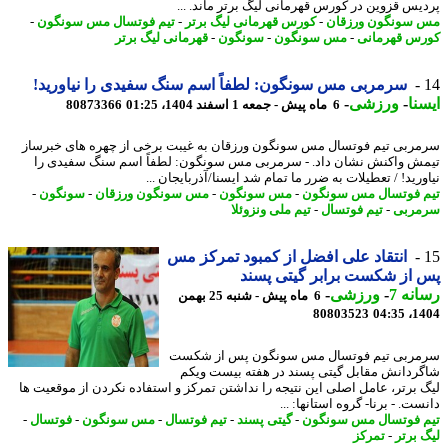
یس قزوین در کورس قهرمانی لیگ برتر ماند. ...
سونگون ورزقان
-
کورس قهرمانی لیگ برتر
-
تیم فوتسال مس سونگون
-
س قهرمانی
-
مس سونگون
-
سونگون
-
قهرمانی لیگ برتر
سرمربی مس سونگون: لطفاً اسم سنگ سفیدی را نیاورید!
نا
-
ورزشی
-
6 ماه پیش - جمعه 1 اسفند 1404، 01:25
80873366
ربی تیم فوتسال مس سونگون ورزقان به غیبت برخی از چهره های خبرساز
ش واکنش نشان داد. - سرمربی مس سونگون: لطفاً اسم سنگ سفیدی را
رید! / تعطیلات به ضرر ما تمام شد ایسنا/آذربایجان ...
 فوتسال مس سونگون
-
مس سونگون
-
مس سونگون ورزقان
-
سونگون
-
ربی
-
تیم فوتسال
-
تیم ملی ونزوئلا
انتقاد علی افضل از کمبود تمرکز مس
از شکست برابر گیتی پسند
نه 7
-
ورزشی
-
6 ماه پیش - شنبه 25 بهمن
80803523
1404
ربی تیم فوتسال مس سونگون پس از شکست
ردانش مقابل گیتی پسند در هفته بیست ویکم
 برتر، عامل اصلی این نتیجه را نداشتن تمرکز و استفاده نکردن از موقعیت ها
ت. - برنا- گروه استانها: ...
 فوتسال مس سونگون
-
گیتی پسند
-
تیم فوتسال
-
مس سونگون
-
فوتسال
-
 برتر
-
تمرکز