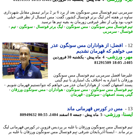
سرمربی تیم فوتسال مس سونگون بعد از برد 6 بر 2 برابر تیمش مقابل شهرداری
ه در هفته آخر لیگ برتر فوتسال کشور، گفت: مس امسال از نظر فنی خیلی
 بود ولی از نظر غیرفنی زورمان به بقیه تیم ها نرسید.
 فوتسال مس سونگون
-
مس سونگون
-
لیگ برتر فوتسال
-
سونگون
-
تیم
-
سال
-
سرمربی
افضل: از هواداران مس سونگون عذر
خواهم که قهرمان نشدیم
ر
-
ورزشی
-
4 ماه پیش - یکشنبه 30 فروردین
81291509
1405
رضا افضل سرمربی تیم فوتسال مس سونگون
قان با اشاره به اختلاف یک امتیازی با تیم گیتی
د اصفهان گفت: از هوادارانمان عذر می خواهم که نتوانستیم قهرمان شویم. -
 فوتسال مس سونگون
-
مس سونگون
-
هواداران
-
مس سونگون ورزقان
-
ی پسند اصفهان
-
سونگون
-
قهرمان
مس در کورس قهرمانی ماند
نا
-
ورزشی
-
5 ماه پیش - جمعه 8 اسفند 1404، 00:55
80949632
 فوتسال مس سونگون ورزقان با غلبه بر پردیس قزوین در کورس قهرمانی لیگ
ر ماند. - ایسنا/آذربایجان شرقی تیم فوتسال مس سونگون ورزقان با غلبه بر