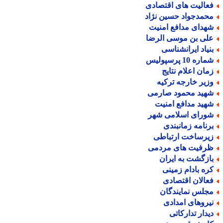
عالیت های اقتصادی
حمدجواد حسین نژاد
هدای مدافع امنیت
لی بن موسی الرضا
نیاد ایرانشناسی
اره 10 پرسپولیس
مان اعلام نتایج
زیر خارجه ترکیه
هید محمود صارمی
هید مدافع امنیت
ورای اسلامی شهر
رنامه زمانبندی
یرساخت ارتباطی
رفیت های مردمی
ازگشت به ایران
ره بادام زمینی
عالان اقتصادی
جلس نمایندگان
یروهای امدادی
یدار تدارکاتی