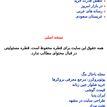
اهش قدرت خرید
ر بازار امروز
سانه های عربی
ربستان سعودی
نسخه اصلی
مه حقوق این سایت برای قطره محفوظ است. قطره مسئولیتی
در قبال محتوای مطالب ندارد.
ه باحال مگ
وبروکرز: مرجع معرفی بروکرها
د شلوار جین زنانه
مت گوشی
ان پدیا
احی سایت در مشهد
 نوزاد