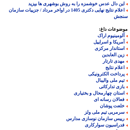
ین دال عدس خوشمزه را به روش بوشهری ها بپزید
اعلام نتایج نهایی دکتری 1405 در اواخر مرداد / جزییات سازمان
جش
ضوعات داغ:
لومینیوم اراک
مریکا و اسراییل
ستاندار مرکزی
ین العابدین
هدی تارتار
علام نتایج
رداخت الکترونیکی
یم ملی والیبال
ازی تدارکاتی
ستان چهارمحال و بختیاری
عالان رسانه ای
لعت پوشان
رمربی تیم ملی ولز
ییس سازمان نوسازی مدارس
دراسیون سوارکاری