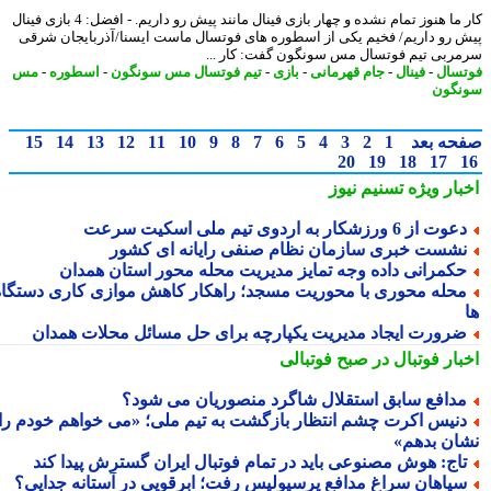
کار ما هنوز تمام نشده و چهار بازی فینال مانند پیش رو داریم. - افضل: 4 بازی فینال
 رو داریم/ فخیم یکی از اسطوره های فوتسال ماست ایسنا/آذربایجان شرقی
ربی تیم فوتسال مس سونگون گفت: کار ...
سال
-
فینال
-
جام قهرمانی
-
بازی
-
تیم فوتسال مس سونگون
-
اسطوره
-
مس
گون
حه بعد
1
2
3
4
5
6
7
8
9
10
11
12
13
14
15
20
19
18
17
بار ویژه
تسنیم نیوز
وت از 6 ورزشکار به اردوی تیم ملی اسکیت سرعت
شست خبری سازمان نظام صنفی رایانه ای کشور
کمرانی داده وجه تمایز مدیریت محله محور استان همدان
حله محوری با محوریت مسجد؛ راهکار کاهش موازی کاری دستگاه
رورت ایجاد مدیریت یکپارچه برای حل مسائل محلات همدان
بار فوتبال در صبح فوتبالی
دافع سابق استقلال شاگرد منصوریان می شود؟
نیس اکرت چشم انتظار بازگشت به تیم ملی؛ «می خواهم خودم را
ان بدهم»
اج: هوش مصنوعی باید در تمام فوتبال ایران گسترش پیدا کند
پاهان سراغ مدافع پرسپولیس رفت؛ ابرقویی در آستانه جدایی؟