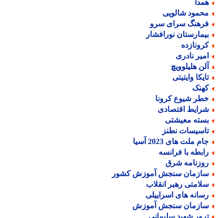
مدا
حمود شالویی
رهنگ سرای سرو
یمارستان نورافشار
رونازده
میر نادری
لن هلیلوویچ
ایکا وایتیتی
هنک
طر شیوع کرونا
رایط اقتصادی
سته معیشتی
اسیسات نطنز
م ملت های 2023 آسیا
ابطه با فرانسه
وزنامه شرق
ازمان سنجش آموزش کشور
لامتی رهبر انقلاب
سانه های اسراییلی
ازمان سنجش آموزش
رور شهید سلیمانی