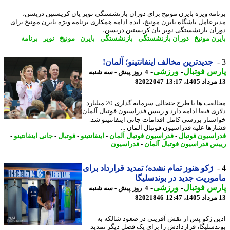
امه ویژه بایرن مونیخ برای دوران بازنشستگی نویر یان کریستین دریسن،
رعامل باشگاه بایرن مونیخ، ایده ادامه همکاری برنامه ویژه بایرن مونیخ برای
ان بازنشستگی نویر یان کریستین دریسن،
رن مونیخ
-
دوران بازنشستگی
-
بازنشستگی
-
بایرن
-
مونیخ
-
نویر
-
برنامه
جدیدترین مخالف اینفانتینو؛ آلمان!
س فوتبال
-
ورزشی
-
4 روز پیش - سه شنبه
82022047
مخالفت ها با طرح جنجالی سرمایه گذاری 20 میلیارد
ری فیفا ادامه دارد و رییس فدراسیون فوتبال آلمان
ستار بررسی کامل اقدامات جانی اینفانتینو شد. -
رها علیه فدراسیون فوتبال آلمان ...
اسیون فوتبال
-
فدراسیون فوتبال آلمان
-
اینفانتینو
-
فوتبال
-
جانی اینفانتینو
-
س فدراسیون فوتبال آلمان
-
فدراسیون
ژکو هنوز تمام نشده؛ تمدید قرارداد برای
وریت جدید در بوندسلیگا
س فوتبال
-
ورزشی
-
4 روز پیش - سه شنبه
82021846
ن ژکو پس از نقش آفرینی در صعود شالکه به
دسلیگا، قراردادش را برای یک فصل دیگر تمدید