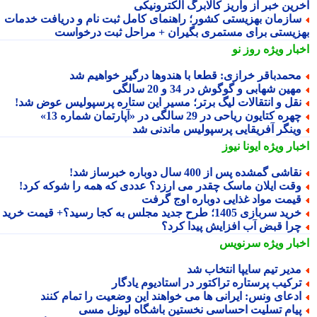
رین خبر از واریز کالابرگ الکترونیکی
ازمان بهزیستی کشور؛ راهنمای کامل ثبت نام و دریافت خدمات
زیستی برای مستمری بگیران + مراحل ثبت درخواست
بار ویژه
روز نو
حمدباقر خرازی: قطعا با هندوها درگیر خواهیم شد
هین شهابی و گوگوش در 34 و 20 سالگی
قل و انتقالات لیگ برتر؛ مسیر این ستاره پرسپولیس عوض شد!
هره کتایون ریاحی در 29 سالگی در «آپارتمان شماره 13»
ینگر آفریقایی پرسپولیس ماندنی شد
بار ویژه
ایونا نیوز
قاشی گمشده پس از 400 سال دوباره خبرساز شد!
قت ایلان ماسک چقدر می ارزد؟ عددی که همه را شوکه کرد!
یمت مواد غذایی دوباره اوج گرفت
ید سربازی 1405؛ طرح جدید مجلس به کجا رسید؟+ قیمت خرید
را قبض آب افزایش پیدا کرد؟
بار ویژه
سرنویس
دیر تیم سایپا انتخاب شد
رکیب پرستاره تراکتور در استادیوم یادگار
دعای ونس: ایرانی ها می خواهند این وضعیت را تمام کنند
یام تسلیت احساسی نخستین باشگاه لیونل مسی