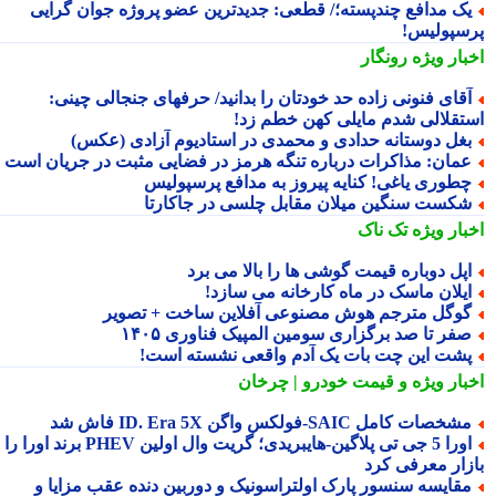
ک مدافع چندپسته؛/ قطعی: جدیدترین عضو پروژه جوان گرایی
سپولیس!
بار ویژه
رونگار
قای فنونی زاده حد خودتان را بدانید/ حرفهای جنجالی چینی:
تقلالی شدم مایلی کهن خطم زد!
غل دوستانه حدادی و محمدی در استادیوم آزادی (عکس)
مان: مذاکرات درباره تنگه هرمز در فضایی مثبت در جریان است
طوری یاغی! کنایه پیروز به مدافع پرسپولیس
کست سنگین میلان مقابل چلسی در جاکارتا
بار ویژه
تک ناک
پل دوباره قیمت گوشی ها را بالا می برد
یلان ماسک در ماه کارخانه می سازد!
وگل مترجم هوش مصنوعی آفلاین ساخت + تصویر
فر تا صد برگزاری سومین المپیک فناوری ۱۴۰۵
شت این چت بات یک آدم واقعی نشسته است!
بار ویژه
و قیمت خودرو | چرخان
شخصات کامل SAIC‑فولکس واگن ID. Era 5X فاش شد
اورا 5 جی تی پلاگین‑هایبریدی؛ گریت وال اولین PHEV برند اورا را به
زار معرفی کرد
قایسه سنسور پارک اولتراسونیک و دوربین دنده عقب مزایا و