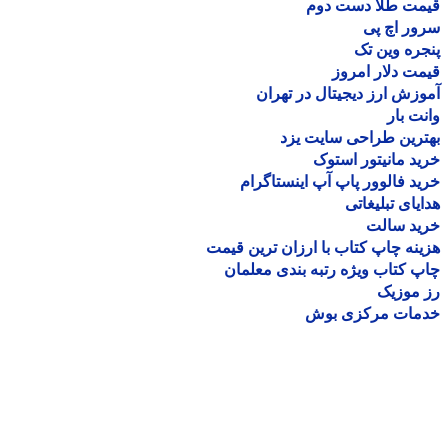
مت طلا دست دوم
ر اچ پی
ره وین تک
ت دلار امروز
زش ارز دیجیتال در تهران
ت بار
رین طراحی سایت یزد
د مانیتور استوک
د فالوور پاپ آپ اینستاگرام
یای تبلیغاتی
ید سالت
نه چاپ کتاب با ارزان ترین قیمت
 کتاب ویژه رتبه بندی معلمان
موزیک
مات مرکزی بوش