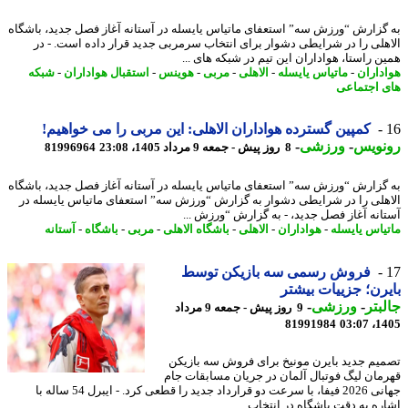
گزارش “ورزش سه” استعفای ماتیاس یایسله در آستانه آغاز فصل جدید، باشگاه
هلی را در شرایطی دشوار برای انتخاب سرمربی جدید قرار داده است. - در
ن راستا، هواداران این تیم در شبکه های ...
داران
-
ماتیاس یایسله
-
الاهلی
-
مربی
-
هوینس
-
استقبال هواداران
-
شبکه
 اجتماعی
کمپین گسترده هواداران الاهلی: این مربی را می خواهیم!
نویس
-
ورزشی
-
8 روز پیش - جمعه 9 مرداد 1405، 23:08
81996964
گزارش “ورزش سه” استعفای ماتیاس یایسله در آستانه آغاز فصل جدید، باشگاه
هلی را در شرایطی دشوار به گزارش “ورزش سه” استعفای ماتیاس یایسله در
انه آغاز فصل جدید، - به گزارش “ورزش ...
یاس یایسله
-
هواداران
-
الاهلی
-
باشگاه الاهلی
-
مربی
-
باشگاه
-
آستانه
فروش رسمی سه بازیکن توسط
رن؛ جزییات بیشتر
بتر
-
ورزشی
-
9 روز پیش - جمعه 9 مرداد
81991984
1405
یم جدید بایرن مونیخ برای فروش سه بازیکن
مان لیگ فوتبال آلمان در جریان مسابقات جام
جهانی 2026 فیفا، با سرعت دو قرارداد جدید را قطعی کرد. - ایبرل 54 ساله با
ره به دقت باشگاه در انتخاب ...