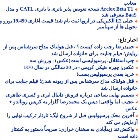
ایب
Arcfox Beta T1 نسخه تعویض پذیر باتری با باتری CATL و مدل
معرفی شد
جیلی E2 الکتریکی در اروپا ثبت نام شد؛ قیمت آغازی 19,490 یورو و
ویل ها از سپتامبر
ار داغ:
میدرضا رجب زاده کیست؟ / قتل هولناک مداح سرشناس پس از
یش/ فیلم جنایت برای خانواده ارسال شد
پ استقلال، پرسپولیسی است(عکس) | ورزش سه
س| چهره «نیکی کریمی» در 20 سالگی در سال 1370
رید بعدی پرسپولیس بست!
تل هولناک مداح سرشناس پس از ربوده شدن؛ فیلم جنایت برای
واده ارسال شد
صمیم نهایی نساجی درباره فروش دانیال ایری و کسری طاهری
جیب اما واقعی؛ دیس بک محمدرضا گلزار به کریس رونالدو +
س
خرین محک پرسپولیس قبل از شروع لیگ؛ تارتار ترکیب نهایی را
ایش می کند
اکنش تند زیدآبادی به سخنان خرازی: صریحاً دستور به کشتار
ه است