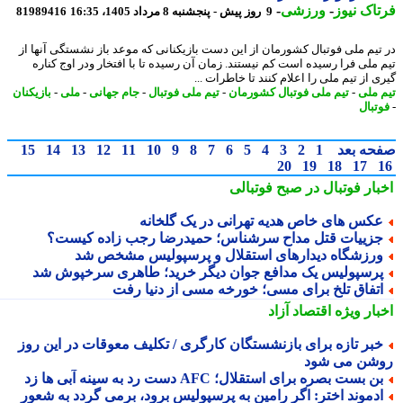
اک نیوز
-
ورزشی
-
9 روز پیش - پنجشنبه 8 مرداد 1405، 16:35
81989416
تیم ملی فوتبال کشورمان از این دست بازیکنانی که موعد باز نشستگی آنها از
 ملی فرا رسیده است کم نیستند. زمان آن رسیده تا با افتخار ودر اوج کناره
 از تیم ملی را اعلام کنند تا خاطرات ...
 ملی
-
تیم ملی فوتبال کشورمان
-
تیم ملی فوتبال
-
جام جهانی
-
ملی
-
بازیکنان
تبال
حه بعد
1
2
3
4
5
6
7
8
9
10
11
12
13
14
15
20
19
18
17
بار فوتبال در صبح فوتبالی
کس های خاص هدیه تهرانی در یک گلخانه
زییات قتل مداح سرشناس؛ حمیدرضا رجب زاده کیست؟
رزشگاه دیدارهای استقلال و پرسپولیس مشخص شد
رسپولیس یک مدافع جوان دیگر خرید؛ طاهری سرخپوش شد
تفاق تلخ برای مسی؛ خورخه مسی از دنیا رفت
بار ویژه
اقتصاد آزاد
بر تازه برای بازنشستگان کارگری / تکلیف معوقات در این روز
شن می شود
ن بست بصره برای استقلال؛ AFC دست رد به سینه آبی ها زد
دموند اختر: اگر رامین به پرسپولیس برود، برمی گردد به شعور