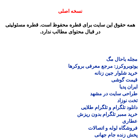
نسخه اصلی
مه حقوق این سایت برای قطره محفوظ است. قطره مسئولیتی
در قبال محتوای مطالب ندارد.
ه باحال مگ
وبروکرز: مرجع معرفی بروکرها
د شلوار جین زنانه
مت گوشی
ان پدیا
احی سایت در مشهد
 نوزاد
لود تلگرام و تلگرام طلایی
د ممبر تلگرام بدون ریزش
اری
شگاه لوله و اتصالات
 زنده جام جهانی