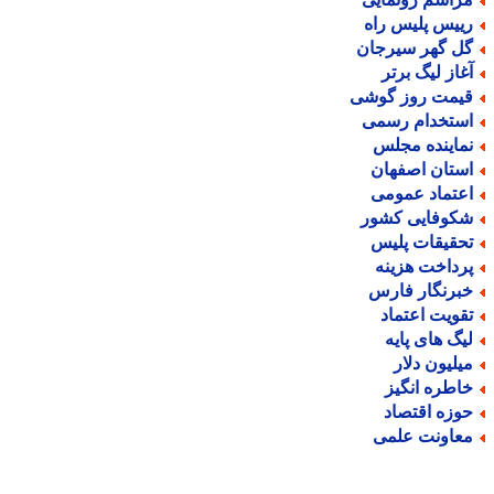
ییس پلیس راه
ل گهر سیرجان
غاز لیگ برتر
یمت روز گوشی
ستخدام رسمی
ماینده مجلس
ستان اصفهان
عتماد عمومی
کوفایی کشور
حقیقات پلیس
رداخت هزینه
برنگار فارس
قویت اعتماد
یگ های پایه
یلیون دلار
اطره انگیز
وزه اقتصاد
عاونت علمی