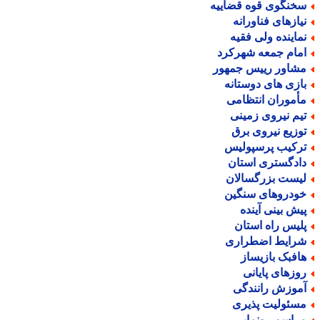
خنگوی قوه قضاییه
یازهای فناورانه
ماینده ولی فقیه
مام جمعه شهرکرد
شاور رییس جمهور
ازی های دوستانه
أموران انتظامی
یم نیروی زمینی
وزیع نیروی برق
رکیب پرسپولیس
ادگستری استان
یست بزرگسالان
ودروهای سنگین
یش بینی آینده
لیس راه استان
رایط اضطراری
افبک بازیساز
وزهای پایانی
موزش رانندگی
سئولیت پذیری
راسم رونمایی