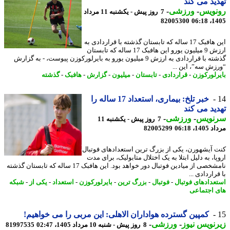
ید می کند
نویس
-
ورزشی
-
7 روز پیش - یکشنبه 11 مرداد
82005300
1405
این هافبک 17 ساله که تابستان گذشته با قراردادی به
ارزش 9 میلیون یورو این هافبک 17 ساله که تابستان
گذشته با قراردادی به ارزش 9 میلیون یورو به بایرلورکوزن پیوست، - به گزارش
زش سه”، این ...
رلورکوزن
-
قراردادی
-
تابستان
-
میلیون
-
گزارش
-
هافبک
-
گذشته
خبر تلخ: بیماری، استعداد 17 ساله را
ید می کند
نویس
-
ورزشی
-
7 روز پیش - یکشنبه 11
1، 06:18
82005299
 آیشهورن، یکی از بزرگ ترین استعدادهای فوتبال
ا، به دلیل ابتلا به یک اختلال متابولیک، برای مدت
نامشخصی از میادین فوتبال دور خواهد بود. این هافبک 17 ساله که تابستان گذشته
راردادی ...
عدادهای فوتبال
-
فوتبال
-
بزرگ ترین
-
بایرلورکوزن
-
استعداد
-
یکی از
-
شبکه
 اجتماعی
کمپین گسترده هواداران الاهلی: این مربی را می خواهیم!
نویس نیوز
-
ورزشی
-
8 روز پیش - شنبه 10 مرداد 1405، 02:47
81997535