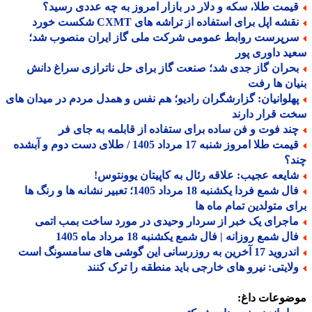
یمت طلا، سکه و دلار در بازار امروز به چه عددی رسید؟
شه اپل برای استفاده از تراشه های CXMT شکست خورد
رپرست روابط عمومی شرکت ملی گاز ایران منصوب شد؛
د داوری پور
حران گاز جدی شد؛ صنعت گاز برای حل ناترازی سراغ دانش
ان ها رفت
هلوانیان: گزارشگران رادیو؛ هم نفس و همدل مردم در میدان های
 قرار دارند
ند فوت و فن ساده برای ستفاده از قابلمه به جای فر
قیمت طلا امروز شنبه 17 مرداد 1405 / طلای دست دوم و آبشده
د؟
ایعه عجیب: علاقه رئال به کاپیتان یوونتوس!
فال شمع فردا یکشنبه 18 مرداد 1405؛ تعبیر نشانه ها و رنگ ها
ی متولدین تمام ماه ها
اجرای یک خبر از سردار وحیدی در مورد ساخت بمب اتمی
ل شمع روزانه | فال شمع یکشنبه 18 مرداد ماه 1405
د 17 آخرین به روزرسانی این گوشی های سامسونگ است
لایتی: نیرو های خارجی باید منطقه را ترک کنند
ضوعات داغ: