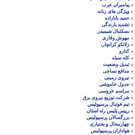
یامبران عرب
یژگی های زنانه
مید بابازاده
شدید بارندگی
سکتبال شیمیدر
هوش وقاری
لاتکو کرانچار،
نارو
له سیاه
بدیل وضعیت
دافع نساجی
یروی زمینی
دول خاموشی
راسم عروسی
رکت توزیع نیروی برق
یم فوتبال پرسپولیس
ییس پلیس راه استان
زرگسالان پرسپولیس
هارمحال و بختیاری
واداران پرسپولیس