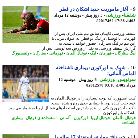
آغاز ماموریت جدید اشکان در قطر
نا
-
ورزشی
-
5 روز پیش - دوشنبه 12 مرداد
82017462
1405
نا ورزشی کاپیتان سابق تیم ملی ایران پس از
مانی با لوسیل در لیگ دو قطر، به عنوان مربی با
 تیم در لیگ ستارگان حضور خواهد داشت. به
رش شفقنا ورزشی به نقل از ورزش سه لوسیل پس از ...
 ستارگان
-
قهرمان
-
لیگ
-
فوتبال آلمان
-
قهرمانی
-
ستارگان
-
ولفسبورگ
شوک به لورکوزن: بیماری ناشناخته
اس آلمانی!
نویس
-
ورزشی
-
6 روز پیش - دوشنبه 12
1، 03:18
82012578
 آیشهورن که توجه بسیاری را در فوتبال آلمان به
 جلب کرده بود، با بیماری جدی روبرو شده است.
نت آیشهورن یکی از آینده دارترین استعدادهای فوتبال اروپا به شمار می رود.
اه بایرلورکوزن ...
بال
-
آلمان
-
فوتبال اروپا
-
لورکوزن
-
آلمانی
-
استعدادهای فوتبال
-
بیماری
ناخته
خبر تلخ: بیماری، استعداد 17 ساله را