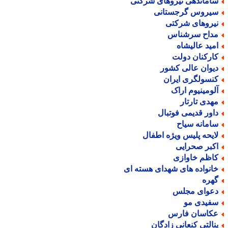
اماندهی نیروهای شرکتی
یروس گرجستانی
یروهای شرکتی
داح سرشناس
مید عالیشاه
ارکنان دولت
یوان عالی کشور
نسولگری ایران
لومینیوم اراک
هدی تارتار
اور قدیمی فوتبال
امانه سیاح
ایحه پلیس ویژه اطفال
کبر صحرایی
اظم خاوازی
انواده های شهدای هسته ای
هره
عوای مجلس
فیدی مو
کاسان فارس
نالتی کنعانی زادگان