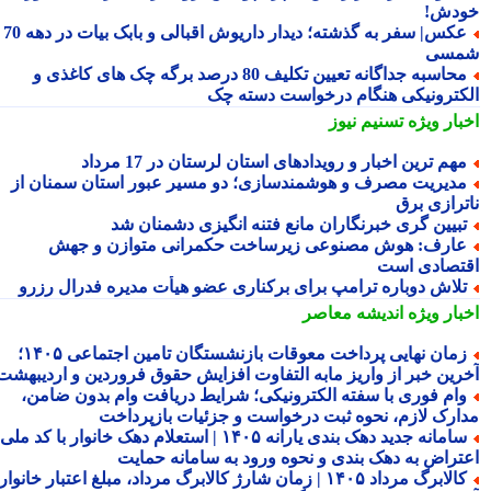
دش!
عکس| سفر به گذشته؛ دیدار داریوش اقبالی و بابک بیات در دهه 70
سی
محاسبه جداگانه تعیین تکلیف 80 درصد برگه چک های کاغذی و
کترونیکی هنگام درخواست دسته چک
بار ویژه
تسنیم نیوز
هم ترین اخبار و رویدادهای استان لرستان در 17 مرداد
دیریت مصرف و هوشمندسازی؛ دو مسیر عبور استان سمنان از
ترازی برق
بیین گری خبرنگاران مانع فتنه انگیزی دشمنان شد
ارف: هوش مصنوعی زیرساخت حکمرانی متوازن و جهش
تصادی است
لاش دوباره ترامپ برای برکناری عضو هیأت مدیره فدرال رزرو
بار ویژه
اندیشه معاصر
زمان نهایی پرداخت معوقات بازنشستگان تامین اجتماعی ۱۴۰۵؛
رین خبر از واریز مابه التفاوت افزایش حقوق فروردین و اردیبهشت
ام فوری با سفته الکترونیکی؛ شرایط دریافت وام بدون ضامن،
ارک لازم، نحوه ثبت درخواست و جزئیات بازپرداخت
سامانه جدید دهک بندی یارانه ۱۴۰۵ | استعلام دهک خانوار با کد ملی،
تراض به دهک بندی و نحوه ورود به سامانه حمایت
کالابرگ مرداد ۱۴۰۵ | زمان شارژ کالابرگ مرداد، مبلغ اعتبار خانوار و