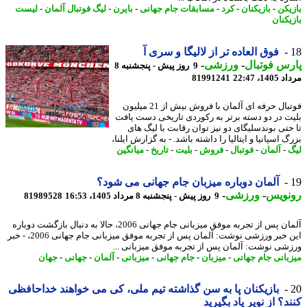
یکن
-
بازیکنان
-
کرد
-
مسابقات جام جهانی
-
بایرن
-
لیگ فوتبال آلمان
-
لیست
یکنان
فوق العاده تر از لالیگا و سری آ
س فوتبال
-
ورزشی
-
9 روز پیش - پنجشنبه 8
1، 22:47
81991241
فوتبال حرفه ای آلمان با فروش بیش از 21 میلیون
ت در دو دسته برتر به رکوردی تاریخی دست یافت
حتی بوندسلیگای دو نیز توان رقابت با لیگ های
 اسپانیا و ایتالیا را داشته باشد. - به گزارش ایلنا،
-
آلمان
-
فوتبال
-
فروش
-
بلیت
-
تاریخ
-
میانگین
آلمان دوباره میزبان جام جهانی می شود؟
نویس
-
ورزشی
-
9 روز پیش - پنجشنبه 8 مرداد 1405، 16:53
81989528
آلمان پس از تجربه موفق میزبانی جام جهانی 2006، حالا به دنبال بازگشت دوباره
این خبر ورزشی نوشت: آلمان پس از تجربه موفق میزبانی جام جهانی 2006، - خبر
شی نوشت: آلمان پس از تجربه موفق میزبانی ...
بانی جام جهانی
-
میزبان
-
جام جهانی
-
میزبانی
-
آلمان
-
جهانی
-
جهان
بازیکنان پا به سن گذاشته تیم ملی، کی می خواهند خداحافظی
د؟ از نویر یاد بگیرید