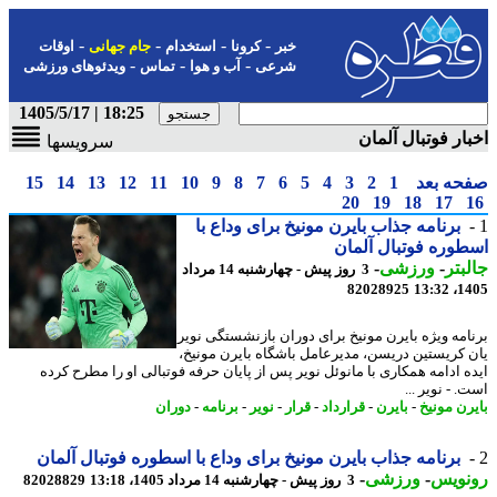
-
-
-
-
خبر
کرونا
استخدام
جام جهانی
اوقات
-
-
-
شرعی
آب و هوا
تماس
ویدئوهای ورزشی
18:25 | 1405/5/17
ار فوتبال آلمان
سرویسها
حه بعد
1
2
3
4
5
6
7
8
9
10
11
12
13
14
15
20
19
18
17
برنامه جذاب بایرن مونیخ برای وداع با
وره فوتبال آلمان
بتر
-
ورزشی
-
3 روز پیش - چهارشنبه 14 مرداد
82028925
1405
امه ویژه بایرن مونیخ برای دوران بازنشستگی نویر
 کریستین دریسن، مدیرعامل باشگاه بایرن مونیخ،
ه ادامه همکاری با مانوئل نویر پس از پایان حرفه فوتبالی او را مطرح کرده
 - نویر ...
رن مونیخ
-
بایرن
-
قرارداد
-
قرار
-
نویر
-
برنامه
-
دوران
برنامه جذاب بایرن مونیخ برای وداع با اسطوره فوتبال آلمان
نویس
-
ورزشی
-
3 روز پیش - چهارشنبه 14 مرداد 1405، 13:18
82028829