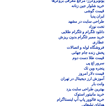
وبروکرز: مرجع معرفی بروکرها
د شلوار جین زنانه
مت گوشی
ان پدیا
احی سایت در مشهد
 نوزاد
لود تلگرام و تلگرام طلایی
د ممبر تلگرام بدون ریزش
اری
شگاه لوله و اتصالات
 زنده جام جهانی
مت طلا دست دوم
ر اچ پی
ره وین تک
ت دلار امروز
زش ارز دیجیتال در تهران
ت بار
رین طراحی سایت یزد
د مانیتور استوک
د فالوور پاپ آپ اینستاگرام
یای تبلیغاتی