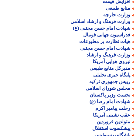
فزایش قیمت
نابع طبیعی
زارت خارجه
زارت فرهنگ و ارشاد اسلامی
هادت امام حسن مجتبی (ع)
دراسیون جهانی فوتبال
یات نظارت بر مطبوعات
هادت امام حسن مجتبی
زارت فرهنگ و ارشاد
یروی هوایی آمریکا
دیرکل منابع طبیعی
ایگاه خبری تحلیلی
ییس جمهوری ترکیه
جلس شورای اسلامی
خست وزیر پاکستان
هادت امام رضا (ع)
حلت پیامبر اکرم
قب نشینی آمریکا
تولدین فروردین
یشکسوت استقلال
اشگاه پرسپولیس