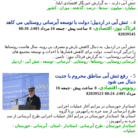
 آبی دارند. - به گزارش خبرنگار اقتصادی ایلنا،
ارد
-
میلیون
-
سدها
-
درصد
-
گذشته
-
میزان
-
کشور
تنش آبی در اردبیل؛ دولت با توسعه آبرسانی روستایی می کاهد
اک نیوز
-
اقتصادی
-
8 ساعت پیش - جمعه 16 مرداد 1405، 08:30
82039
 آبی در اردبیل، به دنبال کاهش بارش و مصرف بی رویه، سال هاست روستاها
درگیر کرده است. دولت برای کاهش فشارها با احداث و توسعه مجتمع های
سانی روستایی، - به گزارش فرتاک نیوز؛ تامین ...
سانی روستایی
-
روستاها
-
روستایی
-
آبرسانی
-
توسعه
-
تنش آبی
-
اردبیل
رفع تنش آبی مناطق محروم با جدیت
ال می شود
نویس
-
اقتصادی
-
8 ساعت پیش - جمعه 16
1، 08:24
82039523
اندار خوزستان در مرایم آغاز عملیات اجرایی
 آبرسانی از سد جره به رامهرمز، برنا گروه
ان ها: استاندار خوزستان در مرایم آغاز عملیات اجرایی طرح آبرسانی از سد
 به رامهرمز، -
اندار خوزستان
-
طرح آبرسانی
-
استاندار
-
استان
-
آبرسانی
-
خوزستان
-
یات