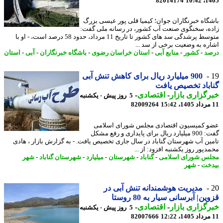
82014174
1405
گاه خبرنگاران جوان؛ کیمیا قلی پور عیسی بزرگ
ه، سخنگوی صنعت آب کشور، در رسانه ملی گفت:
متوسط پرشدگی سد های کشور تا تاریخ 11 مرداد، حدود 58 درصد است، - او با
ره به وضعیت برخی از سد ...
د
-
کشور
-
منابع آبی
-
استان خراسان رضوی
-
باشگاه خبرنگاران
-
آبی
-
استان
900 میلیارد ریال برای کاهش تنش آبی
باد تخصیص یافت
گزاری بازار
-
اقتصادی
-
5 روز پیش - یکشنبه
82009264
 کمیسیون اقتصادی مجلس شورای اسلامی
گفت: 900 میلیارد ریال برای پایداری و رفع مشکل
ین آب شهرستان گناباد در سال جاری تخصیص یافت. - به گزارش بازار ، هادی
پور روز یکشنبه افزود: از ...
س شورای اسلامی
-
گناباد
-
شهرستان
-
میلیارد
-
شهرستان گناباد
-
شهر
خت
-
شهر
مدیریت هوشمندانه تنش آبی در
ن| آبرسانی سیار به 80 روستا
گزاری بازار
-
اقتصادی
-
5 روز پیش - یکشنبه
82007666