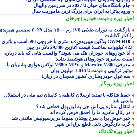
ام باشگاه های جهان تا 2027 در سرزمین والیبال
رود پیاتزا به ایران برای بزرگ ترین ماموریت سال
بار ویژه
و قیمت خودرو | چرخان
بازگشت به دوران طلایی V8؛ رم ۱۵۰۰ مدل ۲۰۲۷ سیستم هیبریدی
 کنار گذاشت
GWM H10 پلاگین هیبریدی 5.3 متری با خروجی 590 اسب و باتری
 آغازین 29,880 دلار در چین
یا خودروهای خودران هک می شوند؟ واقعیت هایی که باید درباره
نیت سایبری خودروهای هوشمند بدانید
معرفی Maextro V800 و V680: MPV لوکس هوآوی پشتیبان با
ر ترکیبی و قیمت تا 1.016 میلیون یوان
ه غول خودروسازی کشور همچنان در زیان!
بار ویژه
رونگار
فظ شاکله با تمدید ارسلان کاظمی: کاپیتان تیم ملی در استقلال
ندنی شد
نتقال ستاره پی اس جی به لیورپول قطعی شد؟
ر رئال مادرید ما را احمق فرض کرده اند
بر خوش برای سرخ پوشان بیفوما در پرسپولیس ماندنی شد
ربه بازیگوش دلیل قطع برق این شهر
بار ویژه
تک ناک