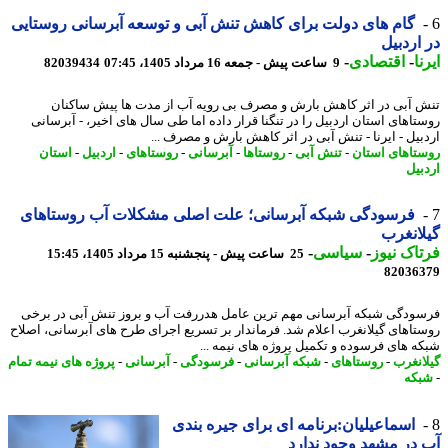
گام های دولت برای کاهش تنش آبی و توسعه آبرسانی روستایی
اردبیل
ا
-
اقتصادی
-
9 ساعت پیش - جمعه 16 مرداد 1405، 07:45
82039434
 آبی در اثر کاهش بارش و مصرف بی رویه آب از مدت ها پیش ساکنان
تاهای استان اردبیل را در تنگنا قرار داده اما طی سال های اخیر، - آبرسانی
بیل - ایرنا - تنش آبی در اثر کاهش بارش و مصرف ...
تاهای استان
-
تنش آبی
-
روستاها
-
آبرسانی
-
روستاهای
-
اردبیل
-
استان
بیل
فرسودگی شبکه آبرسانی؛ علت اصلی مشکلات آب روستاهای
انغرب
اک نیوز
-
سیاسی
-
25 ساعت پیش - پنجشنبه 15 مرداد 1405، 15:45
82036
ودگی شبکه آبرسانی مهم ترین عامل هدررفت آب و بروز تنش آبی در برخی
تاهای گیلانغرب اعلام شد. فرماندار بر تسریع اجرای طرح های آبرسانی، اصلاح
ه های فرسوده و تکمیل پروژه های نیمه ...
انغرب
-
روستاهای
-
شبکه آبرسانی
-
فرسودگی
-
آبرسانی
-
پروژه های نیمه تمام
که
اسماعیلیان:برنامه ای برای جیره بندی
در مشهد وجود ندارد