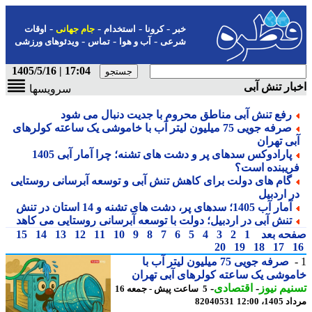
-
-
-
-
خبر
کرونا
استخدام
جام جهانی
اوقات
-
-
-
شرعی
آب و هوا
تماس
ویدئوهای ورزشی
17:04 | 1405/5/16
ار تنش آبی
سرویسها
رفع تنش آبی مناطق محروم با جدیت دنبال می شود
صرفه جویی 75 میلیون لیتر آب با خاموشی یک ساعته کولرهای
بی تهران
پارادوکس سدهای پر و دشت های تشنه؛ چرا آمار آبی 1405
ریبنده است؟
گام های دولت برای کاهش تنش آبی و توسعه آبرسانی روستایی
ر اردبیل
آمار آب 1405؛ سدهای پر، دشت های تشنه و 14 استان در تنش
تنش آبی در اردبیل؛ دولت با توسعه آبرسانی روستایی می کاهد
حه بعد
1
2
3
4
5
6
7
8
9
10
11
12
13
14
15
20
19
18
17
صرفه جویی 75 میلیون لیتر آب با
وشی یک ساعته کولرهای آبی تهران
یم نیوز
-
اقتصادی
-
5 ساعت پیش - جمعه 16
1، 12:00
82040531