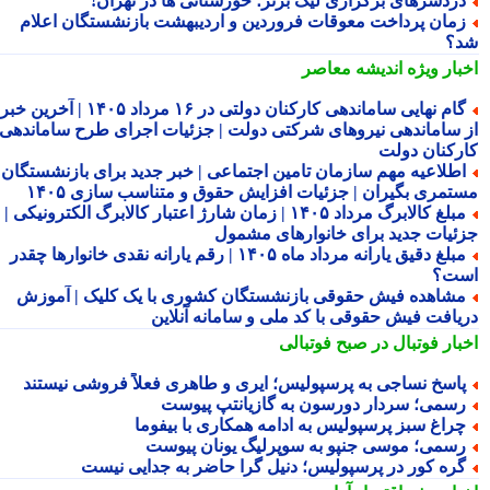
ردسرهای برگزاری لیگ برتر؛ خوزستانی ها در تهران!
مان پرداخت معوقات فروردین و اردیبهشت بازنشستگان اعلام
؟
بار ویژه
اندیشه معاصر
گام نهایی ساماندهی کارکنان دولتی در ۱۶ مرداد ۱۴۰۵ | آخرین خبر
 ساماندهی نیروهای شرکتی دولت | جزئیات اجرای طرح ساماندهی
رکنان دولت
طلاعیه مهم سازمان تامین اجتماعی | خبر جدید برای بازنشستگان و
تمری بگیران | جزئیات افزایش حقوق و متناسب سازی ۱۴۰۵
مبلغ کالابرگ مرداد ۱۴۰۵ | زمان شارژ اعتبار کالابرگ الکترونیکی |
ئیات جدید برای خانوارهای مشمول
مبلغ دقیق یارانه مرداد ماه ۱۴۰۵ | رقم یارانه نقدی خانوارها چقدر
ت؟
شاهده فیش حقوقی بازنشستگان کشوری با یک کلیک | آموزش
یافت فیش حقوقی با کد ملی و سامانه آنلاین
بار فوتبال در صبح فوتبالی
اسخ نساجی به پرسپولیس؛ ایری و طاهری فعلاً فروشی نیستند
سمی؛ سردار دورسون به گازیانتپ پیوست
راغ سبز پرسپولیس به ادامه همکاری با بیفوما
سمی؛ موسی جنپو به سوپرلیگ یونان پیوست
ره کور در پرسپولیس؛ دنیل گرا حاضر به جدایی نیست