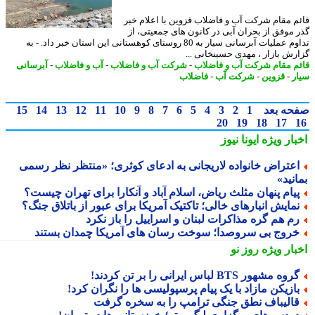
م مقام شرکت آب و فاضلاب قزوین با اعلام خبر
 موفق از بحران آبی در کانون های جمعیتی، از
تداوم عملیات آبرسانی سیار به 80 روستای کوهستانی این استان خبر داد. - به
رش بازار ، مهدی حسینخانی ...
م مقام شرکت آب و فاضلاب
-
شرکت آب و فاضلاب
-
آب و فاضلاب
-
آبرسانی
ر
-
قزوین
-
شرکت آب
-
فاضلاب
حه بعد
1
2
3
4
5
6
7
8
9
10
11
12
13
14
15
20
19
18
17
بار ویژه
ایونا نیوز
عتراض خانواده لاریجانی به ادعای کوثری؛ «منتظر نظر رسمی
نید»
یام پنهان مثلث ریاض، اسلام آباد و آنکارا برای تهران چیست؟
مایش انبارهای خالی؛ تاکتیک آمریکا برای عبور از باتلاق جنگ؟
م هم گره مذاکرات لبنان و اسراییل را باز نکرد
روج بی سروصدا؛ سوخت رسان های آمریکا چمدان بستند
بار ویژه
روز نو
روه مشهور BTS لباس ایرانی را بر تن کردند!
ازیکن مازاد با یک پیام پرسپولیسی ها را نگران کرد!
الیباف نطق جنگی ترامپ را به سخره گرفت