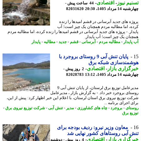
یم نیوز
-
اقتصادی
-
44 ساعت پیش -
14 مرداد 1405، 20:30
82031620
ژه های جدید آبرسانی در قشم امیدها را زنده
ه، اما مطالبه مردم همچنان یک چیز است؛ آب
دار. - پروژه های جدید آبرسانی در قشم امیدها را زنده کرده، اما مطالبه مردم
نان یک چیز است؛ آب پایدار.
پایدار
-
مطالبه مردم
-
آبرسانی
-
قشم
-
جدید
-
مطالبه
-
پایدار
پایان تنش آبی 9 روستای بروجرد با
شمندسازی شبکه برق
گزاری بازار
-
اقتصادی
-
2 روز پیش -
14 مرداد 1405، 13:12
82028783
مدیرعامل توزیع برق لرستان، از پایان تنش آبی 9
تای بروجرد خبر داد. - به گزارش بازار ، مدیرعامل
ت توزیع نیروی برق استان لرستان، با اعلام این خبر اظهار کرد: پیش از این،
 اجرای برنامه ...
تای
-
بروجرد
-
چاه های کشاورزی
-
مدیر
-
تنش آبی
-
شرکت توزیع نیروی برق
-
یع برق
معاون وزیر نیرو: ردیف بودجه برای
 آبی روستاهای کشور نهایی شد
گزاری بازار
-
اقتصادی
-
4 روز پیش - دوشنبه