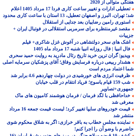
گی متوالی از 2020
تعطیلی ادارات و تغییر ساعت کاری فردا 17 مرداد 1405 اعلام
هران، البرز و اصفهان تعطیل، 13 استان با ساعت کاری محدود
ستوری رامین رضاییان بعد جدایی از استقلال
قصد غیرمنتظره برای سرمربی استقلالی در فوتبال ایران +
ییات
شک های سحر دولتشاهی در آغوش غزل شاکری+ فیلم
ل انبیا | فال روزانه انبیا شنبه 17 مرداد ماه 1405
یدیو| گران ترین خرید تاریخ رئال مادرید به روایت حمید سحری
شدار ربیعی درباره فرسایش وفاق؛ آقای پزشکیان سرمایه اصلی
 اعتماد مردم است
رفیت انرژی های خورشیدی در دولت چهاردهم 4.6 برابر شد
شب 159 قیام یاسوج؛ فریاد انتقام در قلب خیابان
هوری+تصاویر
داحافظی با لگد فرمان / فرمان هوشمند کامیون های ماک
رفی شد
قیمت خودروهای سایپا تغییر کرد؛ لیست قیمت جمعه 16 مرداد
تشر شد
ماینده مجلس خطاب به باقر خرازی: اگر به شلاق محکوم شوی
رم با وضو آن را اجرا کنم!
کشف 10 قبضه سلاح جنگی در مرز های جنوب شرق ایران (16