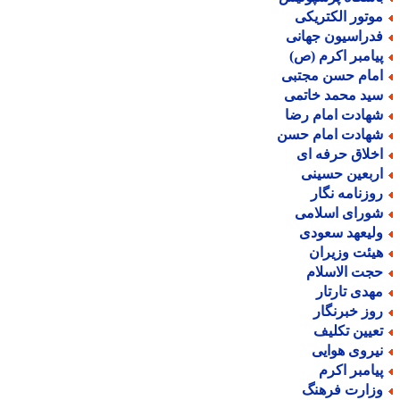
وتور الکتریکی
دراسیون جهانی
یامبر اکرم (ص)
مام حسن مجتبی
ید محمد خاتمی
هادت امام رضا
هادت امام حسن
خلاق حرفه ای
ربعین حسینی
وزنامه نگار
ورای اسلامی
لیعهد سعودی
یئت وزیران
جت الاسلام
هدی تارتار
وز خبرنگار
عیین تکلیف
یروی هوایی
یامبر اکرم
زارت فرهنگ