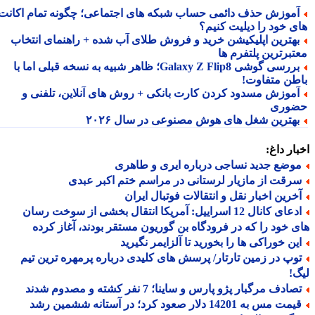
موزش حذف دائمی حساب شبکه های اجتماعی؛ چگونه تمام اکانت
ی خود را دیلیت کنیم؟
هترین اپلیکیشن خرید و فروش طلای آب شده + راهنمای انتخاب
تبرترین پلتفرم ها
بررسی گوشی Galaxy Z Flip8؛ ظاهر شبیه به نسخه قبلی اما با
طن متفاوت!
موزش مسدود کردن کارت بانکی + روش های آنلاین، تلفنی و
وری
هترین شغل های هوش مصنوعی در سال ۲۰۲۶
ار داغ:
وضع جدید نساجی درباره ایری و طاهری
رقت از مازیار لرستانی در مراسم ختم اکبر عبدی
خرین اخبار نقل و انتقالات فوتبال ایران
ادعای کانال 12 اسراییل: آمریکا انتقال بخشی از سوخت رسان
 خود را که در فرودگاه بن گوریون مستقر بودند، آغاز کرده
ین خوراکی ها را بخورید تا آلزایمر نگیرید
وپ در زمین تارتار/ پرسش های کلیدی درباره پرمهره ترین تیم
!
ادف مرگبار پژو پارس و ساینا؛ 7 نفر کشته و مصدوم شدند
قیمت مس به 14201 دلار صعود کرد؛ در آستانه ششمین رشد