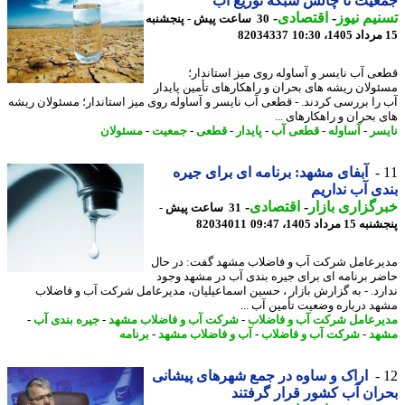
یت تا چالش شبکه توزیع آب
یم نیوز
-
اقتصادی
-
30 ساعت پیش - پنجشنبه
82034337
ی آب نایسر و آساوله روی میز استاندار؛
ولان ریشه های بحران و راهکارهای تأمین پایدار
را بررسی کردند. - قطعی آب نایسر و آساوله روی میز استاندار؛ مسئولان ریشه
 بحران و راهکارهای ...
سر
-
آساوله
-
قطعی آب
-
پایدار
-
قطعی
-
جمعیت
-
مسئولان
آبفای مشهد: برنامه ای برای جیره
ی آب نداریم
گزاری بازار
-
اقتصادی
-
31 ساعت پیش -
 مرداد 1405، 09:47
82034011
رعامل شرکت آب و فاضلاب مشهد گفت: در حال
ر برنامه ای برای جیره بندی آب در مشهد وجود
رد. - به گزارش بازار ، حسین اسماعیلیان، مدیرعامل شرکت آب و فاضلاب
د درباره وضعیت تأمین آب ...
رعامل شرکت آب و فاضلاب
-
شرکت آب و فاضلاب مشهد
-
جیره بندی آب
-
هد
-
شرکت آب و فاضلاب
-
آب و فاضلاب مشهد
-
برنامه
اراک و ساوه در جمع شهرهای پیشانی
ان آب کشور قرار گرفتند