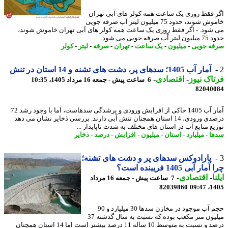
 فقط روزی یک ساعت همه کولر های آبی تهران
خاموش شوند، حدود 75 میلیون لیتر آب صرفه جویی
شود. - اگر فقط روزی یک ساعت همه کولر های آبی تهران خاموش شوند،
 صرفه جویی می شود.
ه جویی
-
میلیون
-
یک ساعت
-
تهران
-
صرفه
-
لیتر
-
کولر
آمار آب 1405؛ سدهای پر، دشت های تشنه و 14 استان در تنش
اک نیوز
-
اقتصادی
-
6 ساعت پیش - جمعه 16 مرداد 1405، 10:35
82040
آمار آب 1405 حاکی از افزایش ورودی و پرشدگی سدهاست، اما با وجود رشد 72
درصدی ورودی، 14 استان همچنان تنش آبی دارند. بررسی ذخایر نشان می دهد
یع منابع آب در استان های مختلف به شدت ناپایدار ...
ا
-
میلیارد
-
استان
-
میلیون
-
افزایش
-
درصد
-
ذخایر
پارادوکس سدهای پر و دشت های تشنه؛
ار آبی 1405 فریبنده است؟
ا
-
اقتصادی
-
7 ساعت پیش - جمعه 16 مرداد
82039860
1405
حجم آب موجود در مخازن سدها 30 میلیارد و 90
میلیون متر مکعب بوده که نسبت به سال گذشته 37
درصد و نسبت به متوسط 10 ساله 11 درصد بیشتر است اما 14 استان همچنان