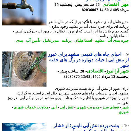
ر
-
اقتصادی
-
26 ساعت پیش - پنجشنبه 15
1، 14:50
82036067
رعامل آبفای مشهد با تأکید بر اینکه در حال حاضر
امه ای برای جیره بندی آب در مشهد وجود ندارد،
: تمام تلاش ما این است که از بروز اختلال در تأمین آب جلوگیری کنیم. -
عیلیان:برنامه ...
ه بندی آب
-
مشهد
-
اسماعیلیان
-
برنامه
-
مدیرعامل
-
تأمین آب
-
بندی
احیای چاه های قدیمی مشهد برای عبور
تنش آبی | حیات دوباره در رگ های خفته
ر
 آرا نیوز
-
اقتصادی
-
28 ساعت پیش -
 مرداد 1405، 13:02
82035375
ی عبور از تنش آبی و به همت مدیریت شهری
د، احیای پرشتاب چاه های قدیمی شهر در حال انجام است. به گزارش
آرانیوز؛ در شهری با اقلیم خشک و تاب آوری محدود در برابر کم آبی، هر روز
 ...
ر
-
فضای سبز
-
مدیریت شهری
-
تنش آبی
-
آبی
-
معاونت خدمات شهری
-
ری
پشت پرده تنش آبی نایسر؛ از فشار