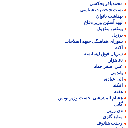
حمدباقر یخکشی
ست شخصیت شناسی
هداشت بانوان
وید آستین وزیر دفاع
مکس مکزیک
رزیل
ورای هماهنگی جبهه اصلاحات
کنه
ریال فوق لیسانسه
هزار
لی اصغر حداد
اندمی
لی عبادی
قکند
فته
شام المشیشی نخست وزیر تونس
ابی
ی زربی
نابع گازی
حدت هنانوف