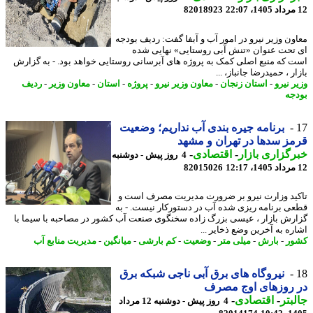
82018923
ون وزیر نیرو در امور آب و آبفا گفت: ردیف بودجه
تحت عنوان «تنش آبی روستایی» نهایی شده
 که منبع اصلی کمک به پروژه های آبرسانی روستایی خواهد بود. - به گزارش
ر ، حمیدرضا جانباز، ...
 نیرو
-
استان زنجان
-
معاون وزیر نیرو
-
پروژه
-
استان
-
معاون وزیر
-
ردیف
جه
برنامه جیره بندی آب نداریم؛ وضعیت
ز سدها در تهران و مشهد
گزاری بازار
-
اقتصادی
-
4 روز پیش - دوشنبه
82015026
ید وزارت نیرو بر ضرورت مدیریت مصرف است و
ی برنامه ریزی شده آب در دستورکار نیست. - به
رش بازار ، عیسی بزرگ زاده سخنگوی صنعت آب کشور در مصاحبه با سیما با
ره به آخرین وضع ذخایر ...
ر
-
بارش
-
میلی متر
-
وضعیت
-
کم بارشی
-
میانگین
-
مدیریت منابع آب
نیروگاه های برق آبی ناجی شبکه برق
 روزهای اوج مصرف
بتر
-
اقتصادی
-
4 روز پیش - دوشنبه 12 مرداد