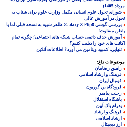
 1405)
ورای تحول علوم انسانی مکمل وزارت علوم برای شتاب به
ل در آموزش عالی
بررسی گوشی Galaxy Z Flip8؛ ظاهر شبیه به نسخه قبلی اما با
ن متفاوت!
موزش حذف دائمی حساب شبکه های اجتماعی؛ چگونه تمام
نت های خود را دیلیت کنیم؟
نهایی، کمبود ویتامین می آورد؟ اطلاعات آنلاین
ضوعات داغ:
امین رضاییان
رهنگ و ارشاد اسلامی
وتبال ایران
رودگاه بن گوریون
حلت پیامبر
اشگاه استقلال
درام پاک آیین
رهنگ و ارشاد
رشاد اسلامی
رز دیجیتال