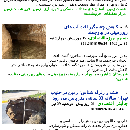
ان و تهران هم از نظر وسعت و هم از نظر نرخ نشست ...
ت زمین
-
استان های مختلف
-
مسکن و شهرسازی
-
زمین
-
فرونشست زمین
کز تحقیقات
-
فرونشست
کاهش چشمگیر افت آب های
زمینی در بیارجمند
یم نیوز
-
اقتصادی
-
19 روز پیش - چهارشنبه
81924848
ر امور منابع آب شهرستان شاهرود گفت: افت
آبخوان بیارجمند به 8 سانتی متر کاهش یافت. - مدیر
امور منابع آب شهرستان شاهرود گفت: افت آبخوان بیارجمند به 8 سانتی متر
ش یافت. از شاهرود،در ...
ستان شاهرود
-
منابع آب
-
بیارجمند
-
زیرزمینی
-
آب های زیرزمینی
-
منابع
-
رود
هشدار زلزله شناس؛ زمین در جنوب
لانه 33 سانتی متر پایین می رود
بتر
-
اقتصادی
-
21 روز پیش - دوشنبه 29 تیر
81908926
1405
 بیت اللهی، رییس بخش زلزله شناسی و
پذیری مرکز تحقیقات راه، مسکن و شهرسازی،