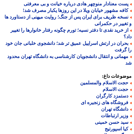
ست معنادار منوچهر هادی درباره خیانت و بی معرفتی
افه مشهور خیابان ویلا در این روزها یکبار مصرف شد!
سخه ظریف برای ایران پس از جنگ؛ روایت میهنی از دستاورد ها
غییر در حکمرانی
ز خرید نقدی تا دفتر نسیه؛ تورم چگونه رفتار خانوارها را تغییر
؟
حران در ارتش اسراییل عمیق تر شد؛ دانشجوی خلبانی جان خود
 گرفت
همانی و انتقال دانشجویان کارشناسی به دانشگاه تهران محدود
ضوعات داغ:
جت الاسلام والمسلمین
جت الاسلام
ستمزد کارگران
روشگاه های زنجیره ای
انشگاه تهران
زیر ارتباطات
ید حسن خمینی
یا اسپورتیج