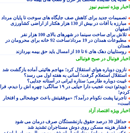
بار ویژه
تسنیم نیوز
صمیمات جدید برای کاهش صف جایگاه های سوخت تا پایان مرداد
مبارزه با آفات در بیش از 130 هزار هکتار از اراضی کشاورزی
فهان
لاش برای ساخت سینما در شهرهای بالای 100 هزار نفر
مطبوعات همدان در 19 مرداد/ساخت 92 خانه برای محرومان در
دان
وستاییان دهک های 6 تا 10 از امسال باید حق بیمه بپردازند
بار فوتبال در صبح فوتبالی
ازون دوباره هوای استقلال کرد؛ مهاجم هائیتی آماده بازگشت شد
ستقلال استعلام گرفت؛ آسانی به هفته اول می رسد؟
یبت دوباره طارمی؛ ستاره ایرانی در آستانه جدایی؟
(ویدئو) دیت عجیب دارا حیایی در ۱۹ سالگی: چهره اش را دیدم، فرار
دم!
اجرنیا پشت نکونام درآمد؟؛ «موفقیتش باعث خوشحالی و افتخار
ت»
بار ویژه
اقتصاد آزاد
اقل 30 درصد حقوق بازنشستگان صرف درمان می شود
شار هزینه مسکن روی دوش مستاجران تشدید شد
کس| سفر زمان؛ مهناز انصاریان (شیرین سریال پس از باران) در