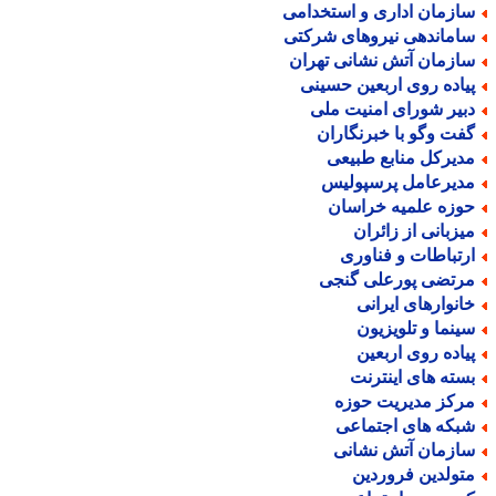
ازمان اداری و استخدامی
اماندهی نیروهای شرکتی
ازمان آتش نشانی تهران
یاده روی اربعین حسینی
بیر شورای امنیت ملی
فت وگو با خبرنگاران
دیرکل منابع طبیعی
دیرعامل پرسپولیس
وزه علمیه خراسان
یزبانی از زائران
رتباطات و فناوری
رتضی پورعلی گنجی
انوارهای ایرانی
ینما و تلویزیون
یاده روی اربعین
سته های اینترنت
رکز مدیریت حوزه
بکه های اجتماعی
ازمان آتش نشانی
تولدین فروردین