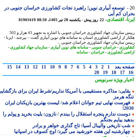
توسعه آبیاری نوین؛ راهبرد نجات کشاورزی خراسان جنوبی در
ان کم آبی
ا
-
اقتصادی
-
22 روز پیش - یکشنبه 28 تیر 1405، 08:50
81901619
رییس سازمان جهاد کشاورزی خراسان جنوبی با اشاره به تجهیز 43 هزار و 502
ار از اراضی کشاورزی استان به سامانه های نوین آبیاری گفت: - بیرجند - ایرنا -
س سازمان جهاد کشاورزی خراسان جنوبی ...
ورزی
-
خراسان جنوبی
-
سامانه های نوین آبیاری
-
سازمان جهاد کشاورزی
-
ضی کشاورزی
-
خراسان
-
سامانه
حه بعد
1
2
3
4
5
6
7
8
9
10
11
12
13
14
15
20
19
18
17
بار ویژه
سرنویس
قایی: مذاکره مستقیمی با آمریکا نداریم/شرط ایران برای بازگشایی
گه هرمز
هرست نهایی تیم جوانان اعلام شد/ لیست بهترین بازیکنان ایران
20
وست ندارم پنجره استقلال را ببندم / نازون: بلیت بخرید و پولم را
ید بیایم بجنگم
ب تاریخی والیبال آسیا: تاج گذاری خواهر و برادر
هارشنبه این هفته خورشید می گیرد/ اوج کسوف در اسپانیا