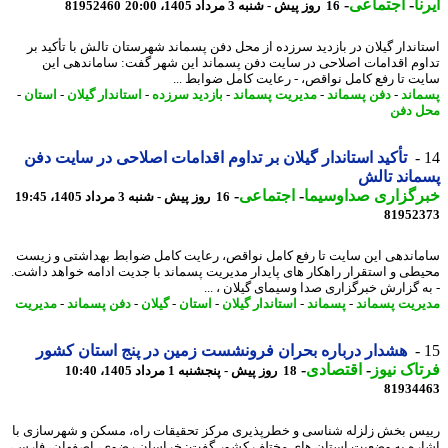
ا
-
اجتماعی
-
16 روز پیش - شنبه 3 مرداد 1405، 20:00
81952460
اندار گیلان در بازدید سرزده از محل دفن پسماند شهرستان تالش با تأکید بر
وم اقدامات اصلاحی در سایت دفن پسماند این شهر گفت: ساماندهی این
ت تا رفع کامل نواقص، - رعایت کامل ضوابط ...
اند
-
دفن پسماند
-
مدیریت پسماند
-
بازدید سرزده
-
استاندار گیلان
-
استان
-
 دفن
تأکید استاندار گیلان بر تداوم اقدامات اصلاحی در سایت دفن
اند تالش
رگزاری صداوسیما
-
اجتماعی
-
16 روز پیش - شنبه 3 مرداد 1405، 19:45
81952
اندهی این سایت تا رفع کامل نواقص، رعایت کامل ضوابط بهداشتی و زیست
طی و استقرار راهکار های پایدار مدیریت پسماند با جدیت ادامه خواهد داشت.
ه گزارش خبرگزاری صدا وسیمای گیلان ، ...
ریت پسماند
-
پسماند
-
استاندار گیلان
-
استان
-
گیلان
-
دفن پسماند
-
مدیریت
هشدار درباره بحران فرونشست زمین در پنج استان کشور
اک نیوز
-
اقتصادی
-
18 روز پیش - پنجشنبه 1 مرداد 1405، 10:40
81934
س بخش زلزله شناسی و خطرپذیری مرکز تحقیقات راه، مسکن و شهرسازی با
ره به وضعیت استان های مختلف کشور گفت: خراسان رضوی، اصفهان، فارس،