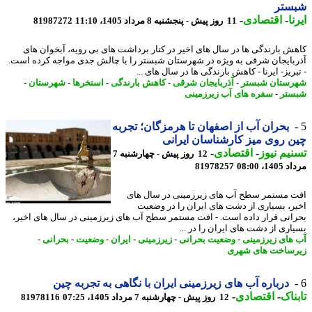
ستر
ا
-
اقتصادی
-
11 روز پیش - پنجشنبه 8 مرداد 1405، 11:10
81987272
ش بارندگی ها در سال های اخیر در کنار برداشت های بی رویه، آبخوان های
بایجان شرقی به ویژه در شهرستان شبستر را با چالش جدی مواجه کرده است.
ریز- ایرنا - کاهش بارندگی ها در سال های ...
ستان شبستر
-
آذربایجان شرقی
-
کاهش بارندگی
-
استخرها
-
شهرستان
-
تر
-
سفره های آب زیرزمینی
بحران آب از اصفهان تا هرمزگان؛ تجربه
 روی میز کارشناسان ایرانی
یم نیوز
-
اقتصادی
-
12 روز پیش - چهارشنبه 7
1، 08:00
81978257
 مستمر سطح آب های زیرزمینی در سال های
ر، بسیاری از دشت های ایران را در وضعیت
انی قرار داده است. - افت مستمر سطح آب های زیرزمینی در سال های اخیر،
اری از دشت های ایران را در ...
های زیرزمینی
-
وضعیت بحرانی
-
زیرزمینی
-
ایران
-
وضعیت
-
بحرانی
-
ساخت های شهری
درباره آب های زیرزمینی ایران با نگاهی به تجربه چین
ناک
-
اقتصادی
-
12 روز پیش - چهارشنبه 7 مرداد 1405، 07:25
81978116