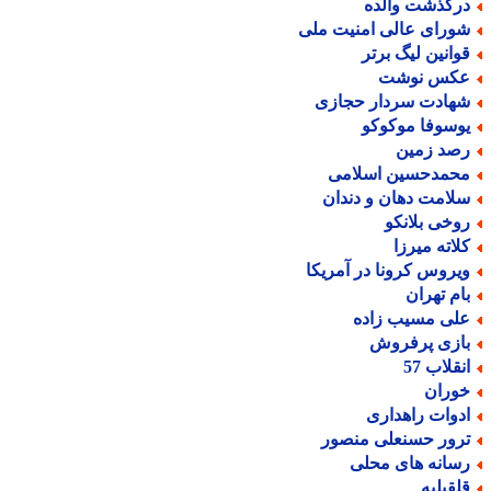
رگذشت والده
ورای عالی امنیت ملی
وانین لیگ برتر
کس نوشت
هادت سردار حجازی
وسوفا موکوکو
صد زمین
حمدحسین اسلامی
لامت دهان و دندان
وخی بلانکو
لاته میرزا
یروس کرونا در آمریکا
ام تهران
لی مسیب زاده
ازی پرفروش
نقلاب 57
وران
دوات راهداری
رور حسنعلی منصور
سانه های محلی
لقیلیه