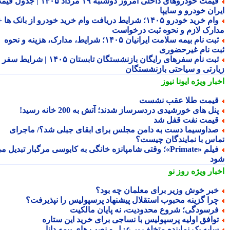
قیمت خودروهای داخلی امروز دوشنبه ۱۹ مرداد ۱۴۰۵ | جدول قیمت
ران خودرو و سایپا
وام خرید خودرو ۱۴۰۵؛ شرایط دریافت وام خرید خودرو از بانک ها +
ارک لازم و نحوه ثبت درخواست
ثبت نام بیمه سلامت ایرانیان ۱۴۰۵؛ شرایط، مدارک، هزینه و نحوه
ت نام غیرحضوری
ثبت نام سفرهای رایگان بازنشستگان تابستان ۱۴۰۵ | شرایط سفر
ارتی و سیاحتی بازنشستگان
بار ویژه
ایونا نیوز
یمت طلا عقب نشست
نل های خورشیدی دردسرساز شدند؛ آتش به 200 خانه رسید!
یمت نفت قفل شد
داوسیما دست به دامن مجلس برای ابقای جبلی شد؟/ ماجرای
اس با نمایندگان چیست؟
فیلم «Primate»؛ وقتی شامپانزه خانگی به کابوسی مرگبار تبدیل می
د
بار ویژه
روز نو
بر خوش وزیر برای معلمان چه بود؟
را گزینه محبوب استقلال پیشنهاد پرسپولیس را نپذیرفت؟
رسودگی؛ شروع محدودیت، نه پایان مالکیت
وافق اولیه پرسپولیس با نساجی برای خرید این ستاره
ایه یک نماینده متخلف بر عزل و نصب های بیمه دانا