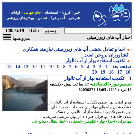
-
-
-
-
خبر
کرونا
استخدام
جام جهانی
اوقات
-
-
-
شرعی
آب و هوا
تماس
ویدئوهای ورزشی
11:35 | 1405/5/19
ار آب های زیرزمینی
سرویسها
احیا و تعادل بخشی آب های زیرزمینی نیازمند همکاری
شاورزان بروجن است
تکذیب استفاده بهار از آب تالوار
حه بعد
1
2
3
4
5
6
7
8
9
10
11
12
13
14
15
20
19
18
17
تکذیب استفاده بهار از آب تالوار
یم نیوز
-
اقتصادی
-
17 ساعت پیش - یکشنبه
82056274
ر آبفای بهار ضمن تکذیب استفاده از آب تالوار، از
 شدن چاه های مهاجران خبر داد. - مدیر آبفای
ر ضمن تکذیب استفاده از آب تالوار، از خشک
 چاه های مهاجران خبر داد. از بهار، مرتضی شریفی،
جران
-
اجرا
-
بهار
-
کیلومتر
-
استفاده
-
خط انتقال
-
منابع آبی