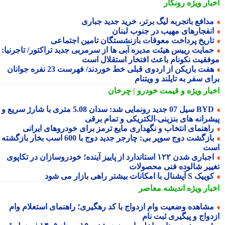
بار ویژه
رونگار
دافع باتجربه لیگ برتر، خرید جدید جباری
نفجارهای مهیب در جنوب لبنان
اریخ پرداخت معوقات بازنشستگان تامین اجتماعی
مایت رییس هیئت مدیره آبی ها از سرمربی جدید تراکتور/ تاجرنیا:
فقیت نکونام باعث افتخار استقلال است
هفت بازیکن از اردوی قبلی خط خوردند/ فهرست 23 نفره جوانان
ی سفر به تایلند و ویتنام
بار ویژه
و قیمت خودرو | چرخان
BYD سیل 07 جدید رونمایی شد: سدان 5.08 متری با شارژ سریع و
شرانه های بنزینی-الکتریکی و تمام برقی
اهنمای انتخاب و نگهداری مایع ترمز برای خودروهای ایرانی
بازگشت دوج سوپر بی: چارجر جدید دوج با 600 اسب بخار بازگشته
ت
اجباری شدن ۱۲۲ استاندارد از پاییز آینده؛ خودروسازان در تکاپوی
ییر شالوده فنی محصولات
یک S آپشنال با امکانات بیشتر راهی بازار می شود
بار ویژه
اندیشه معاصر
شاهده وضعیت وام ازدواج با کد رهگیری؛ راهنمای استعلام وام
دواج و پیگیری ثبت نام