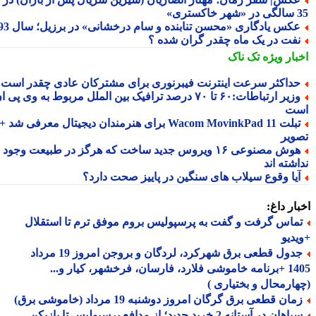
تری»
کس یادگاری «محسن تنابنده و سام درخشانی» در برزیل؛ سال 93
فت در یک ماه چقدر گران شده ؟
بار ویژه
تک ناک
داکثر سرعت اینترنت فیبرنوری برای مشترکان عادی چقدر است؟
وزیر ارتباطات:۶۰ تا ۷۰ درصد ترافیک بین الملل مربوط به وی پی ان
ت
تبلت Wacom MovinkPad 11 برای هنرمندان دیجیتال معرفی شد +
ویر
هوش مصنوعی ۱۶ ویروس جدید ساخت که هرگز در طبیعت وجود
شته اند
یا وقوع سیلاب های سنگین در پاییز صحت دارد؟
ار داغ:
ماس گرفت و گفت به پرسپولیس بروم موفق ترم تا استقلال
دیو
جدول قطعی برق شهرکرد، لردگان و بروجن امروز 19 مرداد
1405 +برنامه خاموشی فلارد، فارسان، فرخشهر، کیار و...
ارمحال و بختیاری )
ان قطعی برق گرگان امروز دوشنبه 19 مرداد (خاموشی برق)
سپاهان در آستانه 2 خرید جدید؛ از مدافع پرسپولیس تا بازیکن