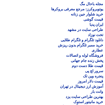
ه باحال مگ
وبروکرز: مرجع معرفی بروکرها
د شلوار جین زنانه
مت گوشی
ان پدیا
احی سایت در مشهد
 نوزاد
لود تلگرام و تلگرام طلایی
د ممبر تلگرام بدون ریزش
اری
شگاه لوله و اتصالات
 زنده جام جهانی
مت طلا دست دوم
ر اچ پی
ره وین تک
ت دلار امروز
زش ارز دیجیتال در تهران
ت بار
رین طراحی سایت یزد
د مانیتور استوک