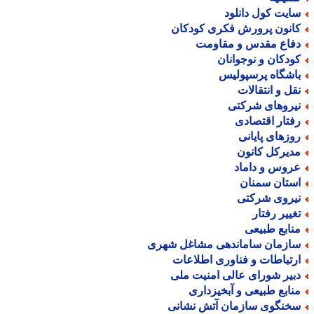
ایت کول دانلود
انون پرورش فکری کودکان
فاع مقدس و مقاومت
ودکان و نوجوانان
اشگاه پرسپولیس
قل و انتقالات
یروهای شرکتی
فتار اقتصادی
وزهای پایانی
دیرکل کانون
روس و داماد
ستان سمنان
یروی شرکتی
غییر رفتار
نابع طبیعی
ازمان ساماندهی مشاغل شهری
رتباطات و فناوری اطلاعات
بیر شورای عالی امنیت ملی
نابع طبیعی و آبخیزداری
خنگوی سازمان آتش نشانی