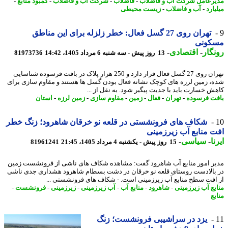
رعامل شرکت آب و فاضلاب
-
فاضلاب
-
شرکت آب و فاضلاب
-
کمبود منابع
-
ارد
-
آب و فاضلاب
-
زیست محیطی
تهران روی 27 گسل فعال: خطر زلزله برای این مناطق
کونی
گار
-
اقتصادی
-
13 روز پیش - سه شنبه 6 مرداد 1405، 14:42
81973736
تهران روی 27 گسل فعال قرار دارد و 250 هزار پلاک در بافت فرسوده شناسایی
، زمین لرزه های کوچک نشانه فعال بودن گسل ها هستند و مقاوم سازی برای
ش خسارت باید با جدیت پیگیر شود. به نقل از ...
ت فرسوده
-
تهران
-
فعال
-
زمین
-
مقاوم سازی
-
زمین لرزه
-
استان
شکاف های فرونشستی در قلعه نو خرقان شاهرود؛ زنگ خطر
 منابع آب زیرزمینی
ا
-
سیاسی
-
15 روز پیش - یکشنبه 4 مرداد 1405، 21:45
81961241
ر امور منابع آب شاهرود گفت: مشاهده شکاف های ناشی از فرونشست زمین
بالادست روستای قلعه نو خرقان در دشت بسطام شاهرود هشداری جدی ناشی
افت سطح منابع آب زیرزمینی است. - شکاف های فرونشستی ...
بع آب زیرزمینی
-
شاهرود
-
منابع آب
-
آب زیرزمینی
-
زیرزمینی
-
فرونشست
-
ع
یزد در سراشیبی فرونشست؛ زنگ