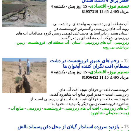
رای 9 دشت استان
یم نیوز
-
اقتصادی
-
15 روز پیش - یکشنبه 4
1، 12:45
81957319
منطقه ای یزد نسبت به پیامدهای برداشت بی
ه آب های زیرزمینی و گسترش فرونشست در
ان هشدار داد. استانها محمدعلی فهیمی رییس گروه مطالعات آب های
زمینی شرکت آب منطقه ای یزد در گفت ...
زمینی
-
آب های زیرزمینی
-
استان
-
آب منطقه ای
-
فرونشست
-
زمین
-
اشت بی رویه
زخم های عمیق فرونشست در دشت
ام/ افت نگران کننده آبخوان ها
یم نیوز
-
اقتصادی
-
15 روز پیش - یکشنبه 4
1، 11:15
81956452
نشست قلعه نو خرقان نتیجه افت آب های
زمینی است. - مدیر امور منابع آب شاهرود گفت:
نشست قلعه نو خرقان نتیجه افت آب های زیرزمینی است. از
رود،فرونشست زمین دیگر یک پدیده محدود به ...
های زیرزمینی
-
افت آب های زیرزمینی
-
فرونشست
-
زیرزمینی
-
منابع آب
-
ت محیطی
-
شاهرود
بازدید سرزده استاندار گیلان از محل دفن پسماند تالش