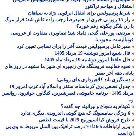
قلال و مهاجم تراکتور
رط پرسپولیس برای انتقال ابرقویی نژاد به سپاهان
راز 15 روز بی خبری از حمیدرضا رجب زاده فاش شد؛ قرار مرگ
زن بلاگر چگونه رقم خورد؟
رتضی پورعلی گنجی داماد شد؛ تصاویری متفاوت از عروسی
بالیست محبوب!
دیرعامل پرسپولیس قیمت آخر را برای نساجی تعیین کرد
ل شمع امروز دوشنبه 19 مرداد 1405
ل حافظ امروز دوشنبه 19 مرداد ماه 1405
حوه فعالیت فروشگاه های زنجیره ای شهر ما مشهد در روز های
انی دهه آخر صفر
ستگیری باند کلاهبرداری های روغنی!
جدول قطعی برق کرمانشاه، سنقر و اسلام آباد غرب امروز 19
مرداد 1405 +برنامه خاموشی قصرشیرین، کنگاور، جوانرود، روانسر
کونام به شجاع و بیرانوند چه گفت؟
درویدی دیگری ندارد
ح فروش کیا اسپورتیج 2025 با قیمت قطعی
وزیر ارتباطات:60 تا 70 درصد ترافیک بین الملل مربوط به وی پی
 است