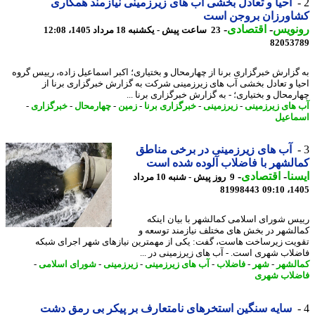
احیا و تعادل بخشی آب های زیرزمینی نیازمند همکاری
اورزان بروجن است
نویس
-
اقتصادی
-
23 ساعت پیش - یکشنبه 18 مرداد 1405، 12:08
82053
گزارش خبرگزاری برنا از چهارمحال و بختیاری؛ اکبر اسماعیل زاده، رییس گروه
ا و تعادل بخشی آب های زیرزمینی شرکت به گزارش خبرگزاری برنا از
رمحال و بختیاری؛ - به گزارش خبرگزاری برنا ...
های زیرزمینی
-
زیرزمینی
-
خبرگزاری برنا
-
زمین
-
چهارمحال
-
خبرگزاری
-
اعیل
آب های زیرزمینی در برخی مناطق
لشهر با فاضلاب آلوده شده است
نا
-
اقتصادی
-
9 روز پیش - شنبه 10 مرداد
81998443
1405
س شورای اسلامی کمالشهر با بیان اینکه
لشهر در بخش های مختلف نیازمند توسعه و
یت زیرساخت هاست، گفت: یکی از مهمترین نیازهای شهر اجرای شبکه
لاب شهری است. - آب های زیرزمینی در ...
لشهر
-
شهر
-
فاضلاب
-
آب های زیرزمینی
-
زیرزمینی
-
شورای اسلامی
-
لاب شهری
سایه سنگین استخرهای نامتعارف بر پیکر بی رمق دشت