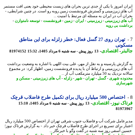
ان امروز با یکی از جدی ترین بحران های زیست محیطی خود یعنی افت مستمر
های زیرزمینی و گسترش فرونشست زمین روبه رو است. در چنین شرایطی، -
ان آب در ایران به مسئله ای مرتبط با امنیت ...
های زیرزمینی
-
زیرزمینی
-
ایران
-
زمین
-
فرونشست
-
توسعه نامتوازن
-
اشت بی رویه
تهران روی 27 گسل فعال: خطر زلزله برای این مناطق
کونی
بتر
-
اقتصادی
-
13 روز پیش - سه شنبه 6 مرداد 1405، 15:32
81974152
گزارش پارسینه و به نقل از مهر، علی بیت اللهی با اشاره به وضعیت برداشت
های زیرزمینی و ارتباط آن با پدیده فرونشست زمین، اظهار کرد: در مجموع
دیک به 50 میلیارد مترمکعب آب از ...
وده شهری
-
گسل
-
تهران
-
شهر
-
زلزله
-
آب های زیرزمینی
-
مسکن و
سازی
اختصاص 500 میلیارد ریال برای تکمیل طرح فاضلاب قرچک
اک نیوز
-
اقتصادی
-
13 روز پیش - سه شنبه 6 مرداد 1405، 15:10
81973
مدیرعامل شرکت آب و فاضلاب جنوب شرقی تهران از اختصاص 500 میلیارد ریال
بار برای تسریع در اجرای طرح فاضلاب قرچک خبر داد. - به گزارش فرتاک نیوز؛
ن آسفی روز سه شنبه در گفت وگو با خبرنگار ...