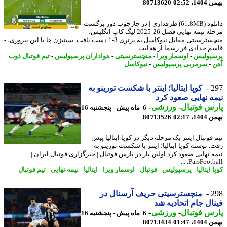
، 02:52
80713620
دانلود (61.8MB) طرفداری | در چارچوب دور برگشت
مرحله نیمه نهایی فصل 26-2025 لیگ کاپ انگلیس،
منچسترسیتی مقابل نیوکاسل به برتری 3-1 دست یافت. سیتیزن ها با این پیروزی، -
م حدادی فر رسما از هدایت ...
پولیس
-
اوسمار ویرا
-
منچسترسیتی
-
هواداران پرسپولیس
-
تیم فوتبال ذوب
-
سرمربی پرسپولیس
-
نیوکاسل
2
کوپا ایتالیا؛ اینتر با شکست تورینو به
ه نهایی صعود کرد
س فوتبال
-
ورزشی
-
6 ماه پیش - پنجشنبه 16
، 02:17
80713526
فوتبال اینتر یک مرحله دیگر در کوپا ایتالیا پیش
 نوشته کوپا ایتالیا؛ اینتر با شکست تورینو به
ه نهایی صعود کرد اولین بار در پارس فوتبال | خبرگزاری فوتبال ایران |
ParsFootball.
 ایتالیا
-
پرسپولیس
-
فوتبال
-
اوسمار ویرا
-
ایتالیا
-
نیمه نهایی
-
تیم فوتبال
2
منچسترسیتی حریف آرسنال در
ال جام اتحادیه شد
س فوتبال
-
ورزشی
-
6 ماه پیش - پنجشنبه 16
، 01:47
80713434