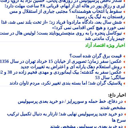
کار ناقص پرسپولیس در روزهای پایانی؛ حسین نژاد به اروپا رفت،
ی و رزاق پور در هاله ای از ابهام، قربانی ۴۸ ساعت مهلت دارد!
قوط یا انتخاب هوشمندانه؟ مجتبی جباری از استقلال و مس
سنجان به لیگ یک رسید!
ش سال بعد، دادگاه مارادونا فریاد زد؛ «از تخت بلند نمی شد، غذا
ی خورد و هیچ کس اقدامی نمی کرد!»
یوکاسل پنجره را به روی منچستریونایتد بست؛ لوئیس هال در سنت
مز پارک ماندنی شد
بار ویژه
اقتصاد آزاد
یمت برق گران شده است؟
کس| سفر زمان؛ تصویری از خیابان 15 خرداد تهران در سال 1356
وش استعلام دهک یارانه ای و اعتراض به تغییرات جدید
عکس| سفر به گذشته؛ بیک ایمانوردی و مهدی فخیم زاده در 38 و 32
لگی؛ سال 53
لاستیک گران شد؛ اما بسته بندی تغییر نکرد، مردم تاوان دادند
ار داغ:
ر دفاع، خط حمله و سورپرایز / دو خرید بعدی پرسپولیس
خص شدند
و خرید جدید پرسپولیس نهایی شد؛ تارتار به دنبال تکمیل ترکیب
خ ها
و خرید بعدی پرسپولیس مشخص شدند