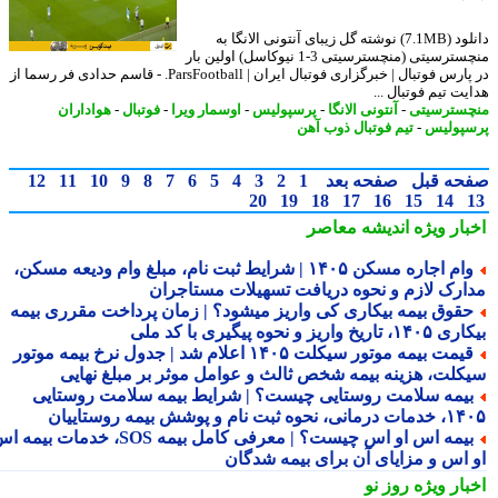
دانلود (7.1MB) نوشته گل زیبای آنتونی الانگا به
منچسترسیتی (منچسترسیتی 3-1 نیوکاسل) اولین بار
در پارس فوتبال | خبرگزاری فوتبال ایران | ParsFootball. - قاسم حدادی فر رسما از
ت تیم فوتبال ...
سترسیتی
-
آنتونی الانگا
-
پرسپولیس
-
اوسمار ویرا
-
فوتبال
-
هواداران
پولیس
-
تیم فوتبال ذوب آهن
حه قبل
صفحه بعد
1
2
3
4
5
6
7
8
9
10
11
12
20
19
18
17
16
15
14
بار ویژه
اندیشه معاصر
وام اجاره مسکن ۱۴۰۵ | شرایط ثبت نام، مبلغ وام ودیعه مسکن،
ارک لازم و نحوه دریافت تسهیلات مستاجران
قوق بیمه بیکاری کی واریز میشود؟ | زمان پرداخت مقرری بیمه
تاریخ واریز و نحوه پیگیری با کد ملی
قیمت بیمه موتور سیکلت ۱۴۰۵ اعلام شد | جدول نرخ بیمه موتور
کلت، هزینه بیمه شخص ثالث و عوامل موثر بر مبلغ نهایی
یمه سلامت روستایی چیست؟ | شرایط بیمه سلامت روستایی
نحوه ثبت نام و پوشش بیمه روستاییان
بیمه اس او اس چیست؟ | معرفی کامل بیمه SOS، خدمات بیمه اس
 اس و مزایای آن برای بیمه شدگان
بار ویژه
روز نو