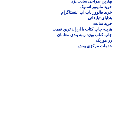
رین طراحی سایت یزد
د مانیتور استوک
د فالوور پاپ آپ اینستاگرام
یای تبلیغاتی
ید سالت
نه چاپ کتاب با ارزان ترین قیمت
 کتاب ویژه رتبه بندی معلمان
موزیک
مات مرکزی بوش