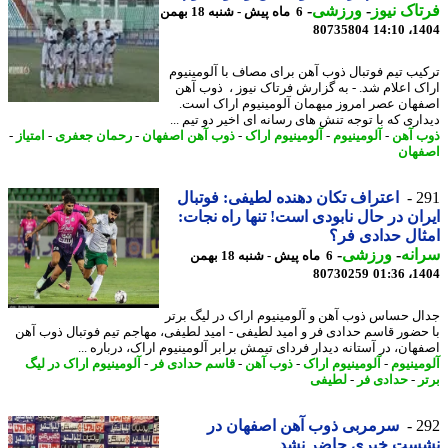
اک نیوز
-
ورزشی
-
6 ماه پیش - شنبه 18 بهمن
80735804
1404
یب تیم فوتبال ذوب آهن برای مصاف با آلومینیوم
ک اعلام شد. - به گزارش فرتاک نیوز ، ذوب آهن
هان عصر امروز میهمان آلومینیوم اراک است.
اری که با توجه تنش های رسانه ای اخیر دو تیم ...
 آهن
-
آلومینیوم
-
آلومینیوم اراک
-
ذوب آهن اصفهان
-
رحمان جعفری
-
امتیاز
-
هان
2
اعتراف تکان دهنده لطیفی: فوتبال
ان در حال نابودی است! تنها راه نجات:
ال حدادی فر؟
نه
-
ورزشی
-
6 ماه پیش - شنبه 18 بهمن
80730259
1404
ل حساس ذوب آهن و آلومینیوم اراک در لیگ برتر
حضور قاسم حدادی فر و امید لطیفی - امید لطیفی، مهاجم تیم فوتبال ذوب آهن
هان، در آستانه دیدار فردای تیمش برابر آلومینیوم اراک، درباره ...
مینیوم
-
آلومینیوم اراک
-
ذوب آهن
-
قاسم حدادی فر
-
آلومینیوم اراک در لیگ
ر
-
حدادی فر
-
لطیفی
2
سرمربی ذوب آهن اصفهان در
ست خبری حاضر نشد