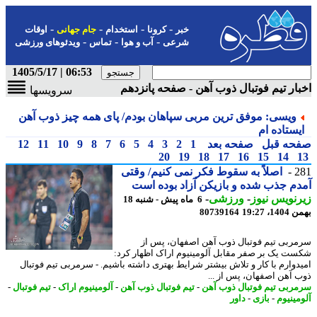
-
-
-
-
خبر
کرونا
استخدام
جام جهانی
اوقات
-
-
-
شرعی
آب و هوا
تماس
ویدئوهای ورزشی
06:53 | 1405/5/17
ار تیم فوتبال ذوب آهن - صفحه پانزدهم
سرویسها
ویسی: موفق ترین مربی سپاهان بودم/ پای همه چیز ذوب آهن
یستاده ام
حه قبل
صفحه بعد
1
2
3
4
5
6
7
8
9
10
11
12
20
19
18
17
16
15
14
2
اصلاً به سقوط فکر نمی کنیم/ وقتی
م جذب شده و بازیکن آزاد بوده است
نویس نیوز
-
ورزشی
-
6 ماه پیش - شنبه 18
، 19:27
80739164
ربی تیم فوتبال ذوب آهن اصفهان، پس از
ت یک بر صفر مقابل آلومینیوم اراک اظهار کرد:
دوارم با کار و تلاش بیشتر شرایط بهتری داشته باشیم. - سرمربی تیم فوتبال
 آهن اصفهان، پس از ...
ربی تیم فوتبال ذوب آهن
-
تیم فوتبال ذوب آهن
-
آلومینیوم اراک
-
تیم فوتبال
-
مینیوم
-
بازی
-
داور