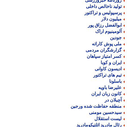
وزنامه خبرورزشی
ولید ناخالص داخلی
رسپولیس و تراکتور
یلیون دلار
بوالفضل رزاق پور
لومینیوم اراک
ودین
لی پوش کاراته
زارشگران مردمی
سر امتیاز سپاهان
یران و کوبا
دیسون کاوانی
یم های تراکتور
اسلونا
لیرضا باویه
انون زبان ایران
چیلان در
نطقه حفاظت شده ورجین
یدحسین مومنی
یست استقلال
ئال مادرید اتلتیکومادرید