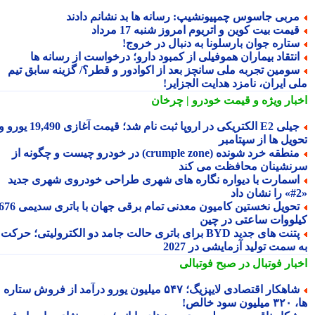
ربی جاسوس چمپیونشیپ: رسانه ها بد نشانم دادند
یمت بیت کوین و اتریوم امروز شنبه 17 مرداد
تاره جوان بارسلونا به دنبال در خروج!
نتقاد بیماران هموفیلی از کمبود دارو؛ درخواست از رسانه ها
ومین تجربه ملی سانچز بعد از اکوادور و قطر؟/ گزینه سابق تیم
ی ایران، نامزد هدایت الجزایر!
بار ویژه
و قیمت خودرو | چرخان
جیلی E2 الکتریکی در اروپا ثبت نام شد؛ قیمت آغازی 19,490 یورو و
ویل ها از سپتامبر
منطقه خرد شونده (crumple zone) در خودرو چیست و چگونه از
نشینان محافظت می کند
سمارت با دیواره نگاره های شهری طراحی خودروی شهری جدید
تحویل نخستین کامیون معدنی تمام برقی جهان با باتری سدیمی 676
لووات ساعتی در چین
پتنت های جدید BYD برای باتری حالت جامد دو الکترولیتی؛ حرکت
سمت تولید آزمایشی در 2027
بار فوتبال در صبح فوتبالی
شاهکار اقتصادی لایپزیگ؛ ۵۴۷ میلیون یورو درآمد از فروش ستاره
سود خالص!