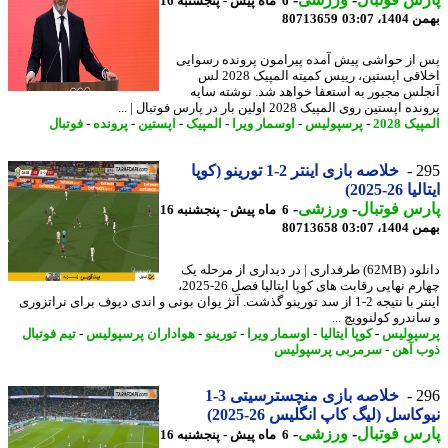
6 ماه پیش - پنجشنبه 16
، 03:07
80713659
از حواشی پیش آمده پیرامون پرونده رسوایی
اخلاقی اپستین، رییس کمیته المپیک 2028 لس
لس مجبور به استعفا خواهد شد. نوشته سایه
اپستین روی المپیک 2028 اولین بار در پارس فوتبال | ...
ک 2028
-
پرسپولیس
-
اوسمار ویرا
-
المپیک
-
اپستین
-
پرونده
-
فوتبال
2
خلاصه بازی اینتر 2-1 تورینو (کوپا
 26-2025)
س فوتبال
-
ورزشی
-
6 ماه پیش - پنجشنبه 16
، 03:07
80713658
دانلود (62MB) طرفداری | در دیداری از مرحله یک
چهارم نهایی رقابت های کوپا ایتالیا فصل 26-2025،
اینتر با نتیجه 2-1 از سد تورینو گذشت. آنژ یوان بونی و اندی دیوف برای نراتزوری
ندرو کولنوویچ ...
پولیس
-
کوپا ایتالیا
-
اوسمار ویرا
-
تورینو
-
هواداران پرسپولیس
-
تیم فوتبال
 آهن
-
سرمربی پرسپولیس
2
خلاصه بازی منچسترسیتی 3-1
کاسل (لیگ کاپ انگلیس 26-2025)
س فوتبال
-
ورزشی
-
6 ماه پیش - پنجشنبه 16