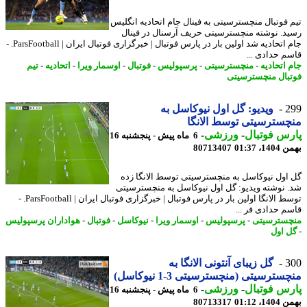
 فوتبال منچسترسیتی به فینال جام اتحادیه انگلیس
د. نوشته منچسترسیتی حریف آرسنال در فینال
جام اتحادیه شد اولین بار در پارس فوتبال | خبرگزاری فوتبال ایران | ParsFootball. -
م حدادی ...
 اتحادیه
-
منچسترسیتی
-
پرسپولیس
-
فوتبال
-
اوسمار ویرا
-
اتحادیه
-
تیم
بال منچسترسیتی
2
ویدیو: گل اول نیوکاسل به
سترسیتی توسط الانگا
س فوتبال
-
ورزشی
-
6 ماه پیش - پنجشنبه 16
، 01:37
80713407
اول نیوکاسل به منچسترسیتی توسط الانگا زده
 نوشته ویدیو: گل اول نیوکاسل به منچسترسیتی
توسط الانگا اولین بار در پارس فوتبال | خبرگزاری فوتبال ایران | ParsFootball. -
م حدادی فر ...
سترسیتی
-
پرسپولیس
-
اوسمار ویرا
-
نیوکاسل
-
فوتبال
-
هواداران پرسپولیس
 اول
3
گل زیبای آنتونی الانگا به
سترسیتی (منچسترسیتی 3-1 نیوکاسل)
س فوتبال
-
ورزشی
-
6 ماه پیش - پنجشنبه 16
، 01:12
80713317