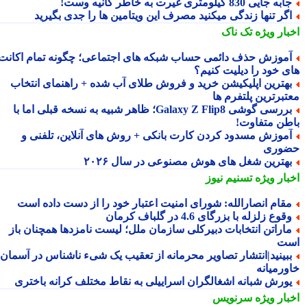
به جایی 830 کیلومتری غیرت به خاطر کانیه وست!
گر تنها زندگی میکنید مصرف این ویتامین ها را جدی بگیرید
بار ویژه
تک ناک
موزش حذف دائمی حساب شبکه های اجتماعی؛ چگونه تمام اکانت
ی خود را دیلیت کنیم؟
هترین اپلیکیشن خرید و فروش طلای آب شده + راهنمای انتخاب
تبرترین پلتفرم ها
بررسی گوشی Galaxy Z Flip8؛ ظاهر شبیه به نسخه قبلی اما با
طن متفاوت!
موزش مسدود کردن کارت بانکی + روش های آنلاین، تلفنی و
وری
هترین شغل های هوش مصنوعی در سال ۲۰۲۶
بار ویژه
تسنیم نیوز
قام انصارالله: شورای امنیت اعتبار خود را از دست داده است
قوع زلزله با بزرگای 4.6 در گلباف کرمان
اراتن انتخابات دبیرکلی سازمان ملل؛ لیست نامزدها همچنان باز
ت
بینید|انتشار تصاویر محرمانه از تعقیب یک شیء ناشناس در آسمان
ورمیانه
ورش شبانه اشغالگران اسراییلی به نقاط مختلف کرانه باختری
بار ویژه
سرنویس