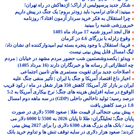
کار جدید پرسپولیس از اراک؛ اژدهاکش در راه تهران!
بینید| ادعای ترامپ: باید زودتر بروم؛ یک جنگ در پیش داریم
را استقلال به فکر خرید سردار آزمون افتاد؟/ روزنامه
ورزشی شنبه را ببینید
ل ابجد امروز شنبه 17 مرداد ماه 1405
وع زلزله با بزرگای 4.6 در کرمان
ریبا: استقلال با وجود پنجره بسته تیم امیدوارکننده ای نشان داد/
 امسال قابل پیش بینی نیست
یدئو | یکصدوشصتمین شب حضور مردم مشهد در خیابان | مردم
نتظاراتی از رسانه ها و خبرنگاران دارند (16 مرداد 1405)
صلاحات جدید برای تقویت مستمری های تامین اجتماعی
خبار داغ اقتصاد آمریکا و جنگ با ایران | تأثیر منفی جنگ علیه
ایران بر بازار کار آمریکا؛ کاهش 350 هزار شغل در ماه / رکود قریب
الوقوع در سایه افزایش هزینه های جنگ؛ نرخ بیکاری آمریکا به 5.2
درصد رسید؛ تولید ناخالص داخلی (GDP) در سه ماهه دوم امسال
افت
پیش بینی جنجالی از قیمت طلا | صعود 5500 دلاری در صورت
پایان جنگ؛ تحلیلگران: طلا تا پایان 2026 به 5500 تا 6000 دلار می
رسد / بانک های بزرگ هدف 6300 دلاری را برای 2027 پیش بینی
ند؛ صعود هزار دلاری در سایه توقف تنش ها و تداوم خرید بانک