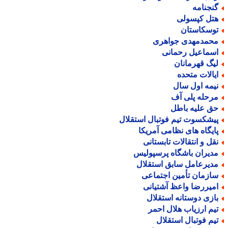
نجنامه
تل کپسولی
وسکاستان
حمدمهدی جواهری
سماعیل رحمانی
یگ قهرمانان
یالات متحده
یمه اول سال
رحله پلی آف
ق علیه باطل
یشکسوت تیم فوتبال استقلال
ایگاه های نظامی آمریکا
قل و انتقالات تابستانی
دیران باشگاه پرسپولیس
دیرعامل سابق استقلال
ازمان تأمین اجتماعی
میررضا واعظ آشتیانی
ازی دوستانه استقلال
یم ارزیاب هلال احمر
یم فوتبال استقلال