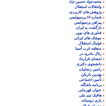
حمدجواد حسین نژاد
انتقالات استقلال
ژوهش های کاربردی
اره 10 پرسپولیس
یراهن پرسپولیس
ازگشت به ایران
ناوری های نوین
وشک های ایرانی
وتبال استقلال
نطقه غرب آسیا
ئال مادرید در
مضای قرارداد
انشجوی دکتری
امین رضاییان
هترین بازیکن
أمین اجتماعی
رنامه باشگاه
نوان قهرمانی
افبک تیم ملی
ازی دوستانه
دیران فولاد