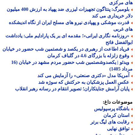
ی مرکزی
بلومبرگ: پنتاگون تجهیزات لیزری ضد پهپاد به ارزش 400 میلیون
ر خریداری می کند
درت موشکی و پهپادی نیرو های مسلح ایران از نگاه اندیشکده
ی غربی
روزنامه نگاری ایرانی»؛ مقدمه ای بر یک پارادایم ملی: یادداشت
الفضل فاتح
ریاد اطاعت از رهبری در یکصد و شصتمین شب حضور در خیابان
وع زلزله با بزرگای 4.6 در گلباف کرمان
ویدئو | یکصدوشصتمین شب حضور مردم مشهد در خیابان (16
 1405)
مریکا مدل «دکتری صنعتی» را آزمایش می کند
کس العمل پزشکیان به حرکتش که سوژه شد
ایان آرامش جنایتکاران؛ تصویر انتقام در رسانه رهبر انقلاب
ضوعات داغ:
اشگاه پرسپولیس
ستان کرمان
قابت های لیگ برتر
وافق نهایی