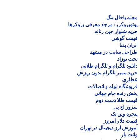
ه باحال مگ
وبروکرز: مرجع معرفی بروکرها
د شلوار جین زنانه
مت گوشی
ان پدیا
احی سایت در مشهد
 نوزاد
لود تلگرام و تلگرام طلایی
د ممبر تلگرام بدون ریزش
اری
شگاه لوله و اتصالات
 زنده جام جهانی
مت طلا دست دوم
ر اچ پی
ره وین تک
ت دلار امروز
زش ارز دیجیتال در تهران
ت بار