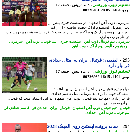
یم نیوز
-
ورزشی
-
6 ماه پیش - جمعه 17
، 20:05
80728461
ربی ذوب آهن اصفهان در نشست خبری پیش از
ار مقابل آلومینیوم اراک حضور نیافت. - از اراک،
تیم های آلومینیوم اراک و تراکتور تبریز از ساعت 15 فردا شنبه هجدهم بهمن ماه
چارچوب دیداری ...
ربی تیم فوتبال ذوب آهن
-
نشست خبری
-
تیم فوتبال ذوب آهن
-
سرمربی
-
مینیوم
-
آلومینیوم اراک
-
ذوب آهن
2
لطیفی: فوتبال ایران به امثال حدادی
نیاز دارد
یم نیوز
-
ورزشی
-
6 ماه پیش - جمعه 17
، 16:15
80726868
جم تیم فوتبال ذوب آهن اصفهان بر این اعتقاد
 که فوتبال ایران به مربیانی مثل قاسم حدادی
نیاز دارد. - مهاجم تیم فوتبال ذوب آهن اصفهان بر این اعتقاد است که فوتبال
ن به مربیانی ...
بال
-
تیم فوتبال ذوب آهن اصفهان
-
فوتبال ایران
-
حدادی فر
-
قاسم حدادی فر
-
 فوتبال ذوب آهن
-
حدادی
2
سایه پرونده اپستین روی المپیک 2028
س فوتبال
-
ورزشی
-