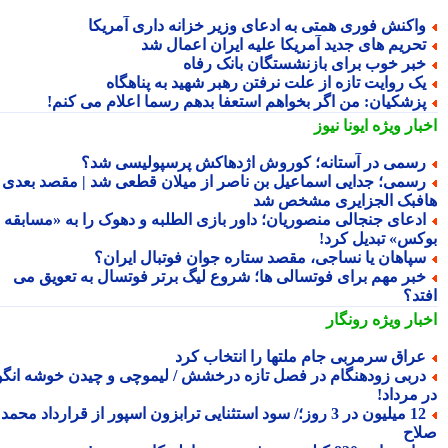
اکنش فوری همتی به ادعای وزیر خزانه داری آمریکا
حریم های جدید آمریکا علیه ایران اعمال شد
بر خوب برای بازنشستگان بانک رفاه
ک روایت تازه از علت نرفتن رهبر شهید به پناهگاه
زشکیان: من اگر بخواهم استعفا بدهم رسما اعلام می کنم!
بار ویژه
ایونا نیوز
سمی در آستانه؛ کوروش اژدهاکش پرسپولیسی شد؟
سمی؛ جدایی اسماعیل بن ناصر از میلان قطعی شد | مقصد بعدی
فبک الجزایری مشخص شد
دعای جنجالی منصوریان؛ داور بازی الطلبه و دهوک را به «مسابقه
کس» تبدیل کرد!
پاهان یا نساجی، مقصد ستاره جوان فوتبال ایران؟
بر مهم برای فوتسالی ها؛ شروع لیگ برتر فوتسال به تعویق می
تد؟
بار ویژه
رونگار
راق سرمربی جام ملتها را انتخاب کرد
ربی زودهنگام در فصل تازه درخشش / لیموچی و چیدن خوشه انگور
 مرداد!
12 میلیون در 3 روز؛/ سود استثنایی ترابزون اسپور از قرارداد محمد
اح