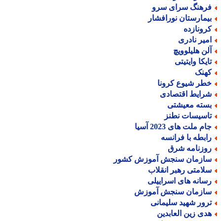
رهنگ سرای سرو
یمارستان نورافشار
رونازده
میر نادری
لن هلیلوویچ
ایکا وایتیتی
هنک
طر شیوع کرونا
رایط اقتصادی
سته معیشتی
اسیسات نطنز
م ملت های 2023 آسیا
ابطه با فرانسه
وزنامه شرق
ازمان سنجش آموزش کشور
لامتی رهبر انقلاب
سانه های اسراییلی
ازمان سنجش آموزش
رور شهید سلیمانی
دی زین العابدین