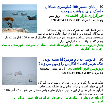
پایان مسیر 100 کیلومتری صیادان
سک برای دریافت سوخت
گزاری بازار
-
اقتصادی
-
3 روز پیش -
 مرداد 1405، 11:27
82034734
ر عامل اتحادیه شرکت های تعاونی صیادان
زگان گفت: با راه اندازی چهار جایگاه جدید عرضه
سوخت، مسیر دریافت سهمیه سوخت صیادان جاسک از حدود 100 کیلومتر به یک
م کاهش یافت. - به گزارش بازار ،
 فرآورده های نفتی
-
فرآورده های نفتی
-
صیادان
-
سوخت
-
شهرستان جاسک
آورده
-
کیلومتر
کابوسی به نام هرمز؛ آیا بسته بودن
ه هرمز اقتصاد انگلیس را زمین می زند؟
نویس نیوز
-
اقتصادی
-
3 روز پیش - پنجشنبه
82034284
ه هرمز باریک ترین و در عین حال مهم ترین گذرگاه
ژی جهان است. روزانه میلیون ها بشکه نفت خام و
فرآورده های نفتی از این مسیر به بازار های جهانی منتقل می شود. - 22 آذر 1404
یل جامعه شناختی ...
واج
-
فرزندآوری
-
تنگه هرمز
-
برخوردار
-
فرآورده های نفتی
-
در ایران
-
ماعی