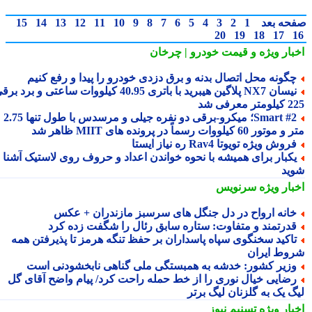
حه بعد
1
2
3
4
5
6
7
8
9
10
11
12
13
14
15
20
19
18
17
بار ویژه
و قیمت خودرو | چرخان
گونه محل اتصال بدنه و برق دزدی خودرو را پیدا و رفع کنیم
نیسان NX7 پلاگین هیبرید با باتری 40.95 کیلووات ساعتی و برد برقی
 معرفی شد
Smart #2؛ میکرو-برقی دو نفره جیلی و مرسدس با طول تنها 2.75
ور 60 کیلووات رسماً در پرونده های MIIT ظاهر شد
روش ویژه تویوتا Rav4 ره نیاز ایستا
کبار برای همیشه با نحوه خواندن اعداد و حروف روی لاستیک آشنا
ید
بار ویژه
سرنویس
انه ارواح در دل جنگل های سرسبز مازندران + عکس
درتمند و متفاوت: ستاره سابق رئال را شگفت زده کرد
اکید سخنگوی سپاه پاسداران بر حفظ تنگه هرمز تا پذیرفتن همه
وط ایران
زیر کشور: خدشه به همبستگی ملی گناهی نابخشودنی است
ضایی خیال نوری را از خط حمله راحت کرد/ پیام واضح آقای گل
گ یک به گلزنان لیگ برتر
بار ویژه
تسنیم نیوز