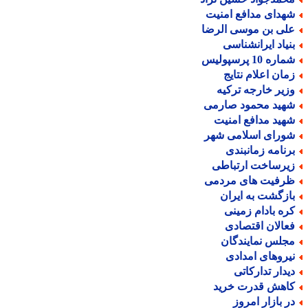
هدای مدافع امنیت
لی بن موسی الرضا
نیاد ایرانشناسی
اره 10 پرسپولیس
مان اعلام نتایج
زیر خارجه ترکیه
هید محمود صارمی
هید مدافع امنیت
ورای اسلامی شهر
رنامه زمانبندی
یرساخت ارتباطی
رفیت های مردمی
ازگشت به ایران
ره بادام زمینی
عالان اقتصادی
جلس نمایندگان
یروهای امدادی
یدار تدارکاتی
اهش قدرت خرید
ر بازار امروز