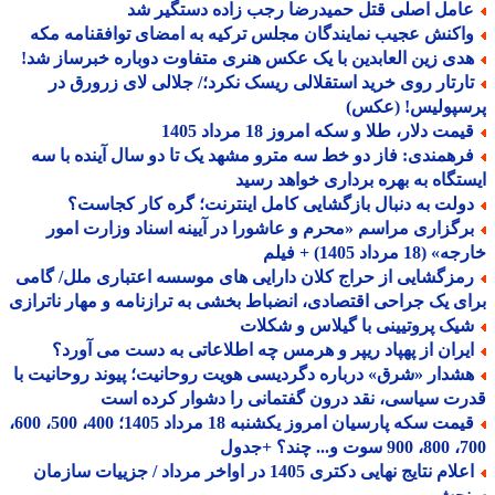
امل اصلی قتل حمیدرضا رجب زاده دستگیر شد
اکنش عجیب نمایندگان مجلس ترکیه به امضای توافقنامه مکه
دی زین العابدین با یک عکس هنری متفاوت دوباره خبرساز شد!
ارتار روی خرید استقلالی ریسک نکرد؛/ جلالی لای زرورق در
سپولیس! (عکس)
مت دلار، طلا و سکه امروز 18 مرداد 1405
رهمندی: فاز دو خط سه مترو مشهد یک تا دو سال آینده با سه
تگاه به بهره برداری خواهد رسید
ولت به دنبال بازگشایی کامل اینترنت؛ گره کار کجاست؟
رگزاری مراسم «محرم و عاشورا در آیینه اسناد وزارت امور
18 مرداد 1405) + فیلم
مزگشایی از حراج کلان دارایی های موسسه اعتباری ملل/ گامی
ی یک جراحی اقتصادی، انضباط بخشی به ترازنامه و مهار ناترازی
یک پروتیینی با گیلاس و شکلات
یران از پهپاد ریپر و هرمس چه اطلاعاتی به دست می آورد؟
شدار «شرق» درباره دگردیسی هویت روحانیت؛ پیوند روحانیت با
ت سیاسی، نقد درون گفتمانی را دشوار کرده است
قیمت سکه پارسیان امروز یکشنبه 18 مرداد 1405؛ 400، 500، 600،
 چند؟ +جدول
اعلام نتایج نهایی دکتری 1405 در اواخر مرداد / جزییات سازمان