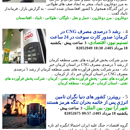
مرز دوغارون تایباد، منجر به ایجاد صف های طولانی
این گذرگاه همجوار با کشور افغانستان شده است. - به گزارش بازار ، فرماندار
اد گفت: ...
ارون
-
مرز دوغارون
-
حمل و نقل
-
ناوگان
-
طولانی
-
تایباد
-
افغانستان
رشد 5 درصدی مصرف CNG در
ان؛ صدور کارت سوخت در 24 ساعت
یم نیوز
-
اقتصادی
-
3 ساعت پیش - یکشنبه
82052949
ر شرکت پخش فرآورده های نفتی منطقه کرمان
از رشد 5 درصدی مصرف CNG در استان کرمان خبر
داد. - مدیر شرکت پخش فرآورده های نفتی منطقه کرمان از رشد 5 درصدی
کرمان خبر داد. از کرمان، ...
ورده های نفتی
-
پخش فرآورده های نفتی
-
کرمان
-
شرکت پخش فرآورده های
ی
-
استان کرمان
-
فرآورده
-
منطقه کرمان
رویترز: کشور های دنیا نگران تامین
ژی پس از خاتمه بحران تنگه هرمز هستند
 آرا نیوز
-
بین الملل
-
3 ساعت پیش -
رداد 1405، 09:57
82052675
ه اقتصاد»، جنگ علیه ایران احتمالا انگیزه ای تازه