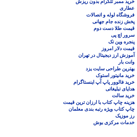
د ممبر تلگرام بدون ریزش
اری
شگاه لوله و اتصالات
 زنده جام جهانی
مت طلا دست دوم
ر اچ پی
ره وین تک
ت دلار امروز
زش ارز دیجیتال در تهران
ت بار
رین طراحی سایت یزد
د مانیتور استوک
د فالوور پاپ آپ اینستاگرام
یای تبلیغاتی
ید سالت
نه چاپ کتاب با ارزان ترین قیمت
 کتاب ویژه رتبه بندی معلمان
موزیک
مات مرکزی بوش