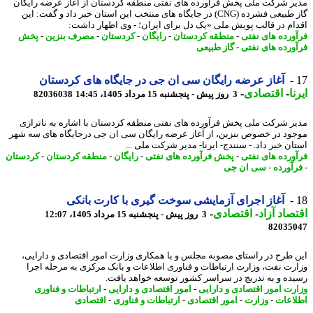
ر شرکت ملی پخش فرآورده های نفتی منطقه کردستان از آغاز عرضه رایگان
گاز طبیعی فشرده (CNG) در جایگاه های منتخب این استان خبر داد و گفت: این
ام در قالب پویش ملی «یک دل برای ایران؛ - وی اظهار داشت:
ورده های نفتی
-
منطقه کردستان
-
رایگان
-
کردستان
-
مصرف بنزین
-
پخش
ورده های نفتی
-
گاز طبیعی
آغاز عرضه رایگان سی ان جی در جایگاه های کردستان
ا
-
اقتصادی
-
3 روز پیش - پنجشنبه 15 مرداد 1405، 14:45
82036038
ر شرکت ملی پخش فرآورده های نفتی منطقه کردستان با اشاره به ناترازی
ود در خصوص بنزین، از آغاز عرضه رایگان سی ان جی درجایگاه های سه شهر
ان خبر داد. - سنندج- ایرنا- مدیر شرکت ملی ...
ورده های نفتی
-
پخش فرآورده های نفتی
-
رایگان
-
منطقه کردستان
-
کردستان
آورده
-
سی ان جی
آغاز اجرای آزمایشی سوخت گیری با کارت بانکی
صاد آزاد
-
اقتصادی
-
3 روز پیش - پنجشنبه 15 مرداد 1405، 12:07
82035
 طرح در راستای مصوبه مجلس و با همکاری وزارت امور اقتصادی و دارایی،
رت نفت، وزارت ارتباطات و فناوری اطلاعات و بانک مرکزی به مرحله اجرا
ده و به تدریج در سراسر کشور توسعه خواهد یافت.
رت امور اقتصادی و دارایی
-
امور اقتصادی و دارایی
-
ارتباطات و فناوری
اعات
-
وزارت
-
امور اقتصادی
-
ارتباطات و فناوری
-
اقتصادی