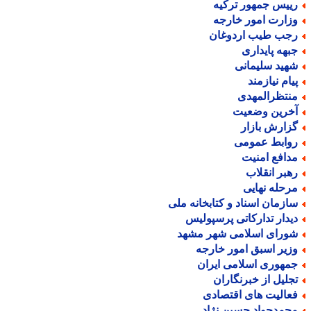
ییس جمهور ترکیه
زارت امور خارجه
جب طیب اردوغان
بهه پایداری
هید سلیمانی
یام نیازمند
نتظرالمهدی
خرین وضعیت
زارش بازار
وابط عمومی
دافع امنیت
هبر انقلاب
رحله نهایی
ازمان اسناد و کتابخانه ملی
یدار تدارکاتی پرسپولیس
ورای اسلامی شهر مشهد
زیر اسبق امور خارجه
مهوری اسلامی ایران
جلیل از خبرنگاران
عالیت های اقتصادی
حمدجواد حسین نژاد