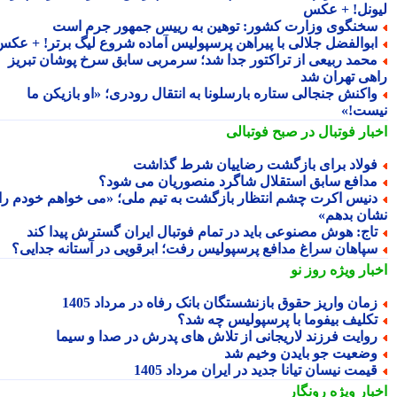
ونل! + عکس
خنگوی وزارت کشور: توهین به رییس جمهور جرم است
بوالفضل جلالی با پیراهن پرسپولیس آماده شروع لیگ برتر! + عکس
حمد ربیعی از تراکتور جدا شد؛ سرمربی سابق سرخ پوشان تبریز
هی تهران شد
اکنش جنجالی ستاره بارسلونا به انتقال رودری؛ «او بازیکن ما
ست!»
بار فوتبال در صبح فوتبالی
ولاد برای بازگشت رضاییان شرط گذاشت
دافع سابق استقلال شاگرد منصوریان می شود؟
نیس اکرت چشم انتظار بازگشت به تیم ملی؛ «می خواهم خودم را
ان بدهم»
اج: هوش مصنوعی باید در تمام فوتبال ایران گسترش پیدا کند
پاهان سراغ مدافع پرسپولیس رفت؛ ابرقویی در آستانه جدایی؟
بار ویژه
روز نو
مان واریز حقوق بازنشستگان بانک رفاه در مرداد 1405
کلیف بیفوما با پرسپولیس چه شد؟
وایت فرزند لاریجانی از تلاش های پدرش در صدا و سیما
ضعیت جو بایدن وخیم شد
یمت نیسان تیانا جدید در ایران مرداد 1405
بار ویژه
رونگار