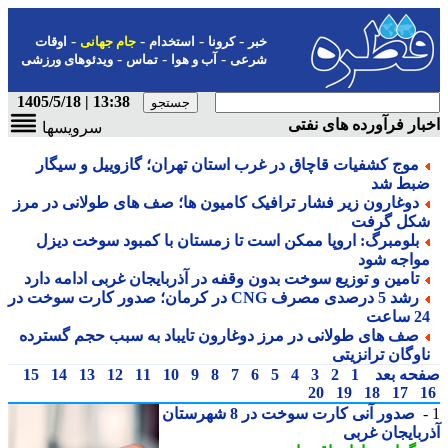
-
-
-
-
خبر
کرونا
استخدام
جام جهانی
اوقات
-
-
-
شرعی
آب و هوا
تماس
ویدئوهای ورزشی
13:38 | 1405/5/18
ار فرآورده های نفتی
سرویسها
موج کشفیات قاچاق در غرب استان تهران؛ گازوییل و سیگار
بط شد
دوغارون زیر فشار ترافیک کامیون ها؛ صف های طولانی در مرز
کل گرفت
بلومبرگ: اروپا ممکن است تا زمستان با کمبود سوخت دیزل
واجه شود
تامین و توزیع سوخت بدون وقفه در آذربایجان غربی ادامه دارد
رشد 5 درصدی مصرف CNG در کرمان؛ صدور کارت سوخت در
ساعت
صف های طولانی در مرز دوغارون تایباد به سبب حجم گسترده
اوگان ترانزیتی
حه بعد
1
2
3
4
5
6
7
8
9
10
11
12
13
14
15
20
19
18
17
صدور آنی کارت سوخت در 8 شهرستان
بایجان غربی