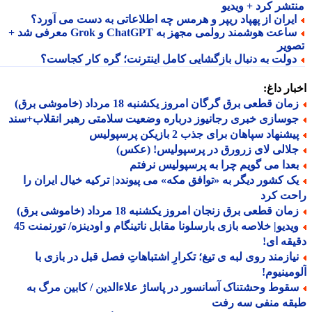
تشر کرد + ویدیو
یران از پهپاد ریپر و هرمس چه اطلاعاتی به دست می آورد؟
ساعت هوشمند رولمی مجهز به ChatGPT و Grok معرفی شد +
ویر
ولت به دنبال بازگشایی کامل اینترنت؛ گره کار کجاست؟
ار داغ:
ان قطعی برق گرگان امروز یکشنبه 18 مرداد (خاموشی برق)
وسازی خبری رجانیوز درباره وضعیت سلامتی رهبر انقلاب+سند
شنهاد سپاهان برای جذب 2 بازیکن پرسپولیس
لالی لای زرورق در پرسپولیس! (عکس)
عدا می گویم چرا به پرسپولیس نرفتم
ک کشور دیگر به «توافق مکه» می پیوندد| ترکیه خیال ایران را
حت کرد
ان قطعی برق زنجان امروز یکشنبه 18 مرداد (خاموشی برق)
ویدیو| خلاصه بازی بارسلونا مقابل ناتینگام و اودینزه/ تورنمنت 45
قه ای!
یازمند روی لبه ی تیغ؛ تکرارِ اشتباهاتِ فصل قبل در بازی با
مینیوم!
قوط وحشتناک آسانسور در پاساژ علاءالدین / کابین مرگ به
قه منفی سه رفت