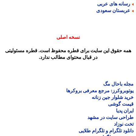
سانه های عربی
ربستان سعودی
نسخه اصلی
مه حقوق این سایت برای قطره محفوظ است. قطره مسئولیتی
در قبال محتوای مطالب ندارد.
ه باحال مگ
وبروکرز: مرجع معرفی بروکرها
د شلوار جین زنانه
مت گوشی
ان پدیا
احی سایت در مشهد
 نوزاد
لود تلگرام و تلگرام طلایی