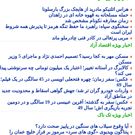
راس اتلتیکو مادرید از هایجک بزرگ بارسلونا
مله مسلحانه به قهوه خانه ای در زاهدان
مان معارفه نکونام مشخص شد
خنگوی سپاه: راهبرد ما حفظ تنگه هرمز تا پذیرش همه شروط
ران است
ربی پرتغالی در کادر فنی چادرملو ماند
بار ویژه
اقتصاد آزاد
مسکن مهر به کجا رسید؟ تصمیم احمدی نژاد و ماجرای 5 وزیر
کن
الابرگ در آستانه تغییر؛ اعتبار یک میلیون تومانی چه سرنوشتی پیدا
 کند؟
عکس| سفر زمان؛ چهره فتحعلی اویسی در 45 سالگی در یک فیلم؛
 69
اردات خودرو گران تر شد/ جهش گواهی اسقاط و محدودیت جدید
 مناطق آزاد
عکس| سفر به گذشته؛ آفرین عبیسی در 19 سالگی و در دومین
ربه بازیگری اش؛ سال 49
بار ویژه
تک ناک
یا وقوع سیلاب های سنگین در پاییز صحت دارد؟
نتاگون ویدیوی «گوی های سرد» مرموز بر فراز خلیج عمان را