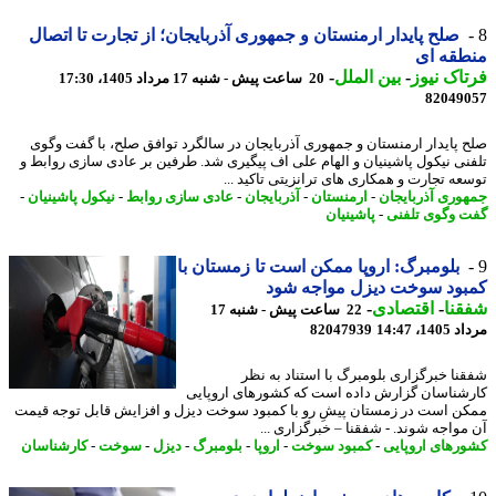
صلح پایدار ارمنستان و جمهوری آذربایجان؛ از تجارت تا اتصال
طقه ای
اک نیوز
-
بین الملل
-
20 ساعت پیش - شنبه 17 مرداد 1405، 17:30
82049
 پایدار ارمنستان و جمهوری آذربایجان در سالگرد توافق صلح، با گفت وگوی
نی نیکول پاشینیان و الهام علی اف پیگیری شد. طرفین بر عادی سازی روابط و
عه تجارت و همکاری های ترانزیتی تاکید ...
وری آذربایجان
-
ارمنستان
-
آذربایجان
-
عادی سازی روابط
-
نیکول پاشینیان
-
 وگوی تلفنی
-
پاشینیان
بلومبرگ: اروپا ممکن است تا زمستان با
بود سوخت دیزل مواجه شود
نا
-
اقتصادی
-
22 ساعت پیش - شنبه 17
1، 14:47
82047939
نا خبرگزاری بلومبرگ با استناد به نظر
شناسان گزارش داده است که کشورهای اروپایی
ن است در زمستان پیشِ رو با کمبود سوخت دیزل و افزایش قابل توجه قیمت
مواجه شوند. - شفقنا – خبرگزاری ...
رهای اروپایی
-
کمبود سوخت
-
اروپا
-
بلومبرگ
-
دیزل
-
سوخت
-
کارشناسان