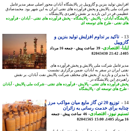
ایش تولید بنزین و گازوییل در پالایشگاه آبادان محور اصلی سفر مدیرعامل
ت ملی پالایش و پخش فرآورده های نفتی ایران به این شهر بود. محمدصادق
می فر در این بازدید بر نقش راهبردی پالایشگاه ...
یشگاه آبادان
-
پالایش
-
پالایشگاه
-
پخش فرآورده های نفتی
-
آبادان
-
فرآورده
 نفتی
-
طرح های توسعه ای
تاکید بر تداوم افزایش تولید بنزین و
وییل
ا
-
اقتصادی
-
39 ساعت پیش - جمعه 16 مرداد
82043430
1405
رعامل شرکت ملی پالایش و پخش فرآورده های
ی ایران در سفر به آبادان، ضمن برگزاری نشست
مدیران و بازدید از بخش های مختلف شرکت پالایش نفت آبادان، بر نقش
ردی این پالایشگاه در ...
 فرآورده های نفتی
-
پالایش
-
فرآورده های نفتی
-
شرکت ملی پالایش
-
آبادان
ح های توسعه ای
-
پالایشگاه
توزیع 20 تن گاز مایع میان مواکب مرز
به برای خدمت رسانی به زائران
یم نیوز
-
اقتصادی
-
46 ساعت پیش - جمعه
82041565