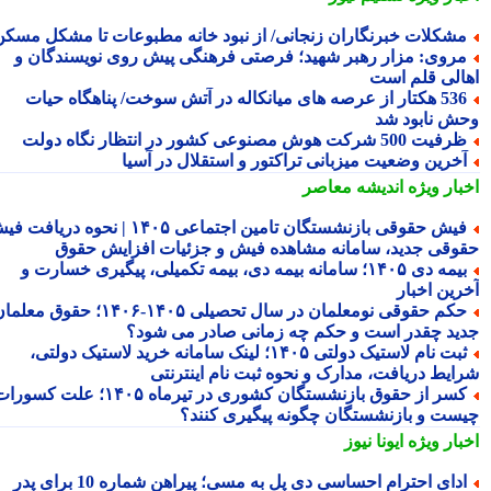
شکلات خبرنگاران زنجانی/ از نبود خانه مطبوعات تا مشکل مسکن
روی: مزار رهبر شهید؛ فرصتی فرهنگی پیش روی نویسندگان و
الی قلم است
536 هکتار از عرصه های میانکاله در آتش سوخت/ پناهگاه حیات
ش نابود شد
فیت 500 شرکت هوش مصنوعی کشور در انتظار نگاه دولت
خرین وضعیت میزبانی تراکتور و استقلال در آسیا
بار ویژه
اندیشه معاصر
فیش حقوقی بازنشستگان تامین اجتماعی ۱۴۰۵ | نحوه دریافت فیش
وقی جدید، سامانه مشاهده فیش و جزئیات افزایش حقوق
بیمه دی ۱۴۰۵؛ سامانه بیمه دی، بیمه تکمیلی، پیگیری خسارت و
رین اخبار
حکم حقوقی نومعلمان در سال تحصیلی ۱۴۰۵-۱۴۰۶؛ حقوق معلمان
ید چقدر است و حکم چه زمانی صادر می شود؟
ثبت نام لاستیک دولتی ۱۴۰۵؛ لینک سامانه خرید لاستیک دولتی،
ایط دریافت، مدارک و نحوه ثبت نام اینترنتی
کسر از حقوق بازنشستگان کشوری در تیرماه ۱۴۰۵؛ علت کسورات
ست و بازنشستگان چگونه پیگیری کنند؟
بار ویژه
ایونا نیوز
ادای احترام احساسی دی پل به مسی؛ پیراهن شماره 10 برای پدر