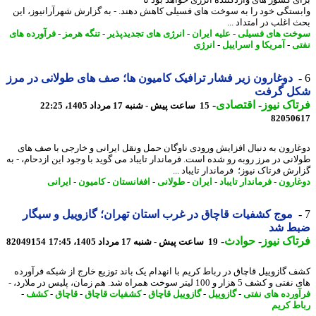
ی کشور های واردکننده انرژی خواهد بود تا
ستگی خود را به سوخت های فسیلی کاهش دهند. - به گزارش شهرآرانیوز، این
 اغلب در امتداد ...
ت های فسیلی
-
علیه ایران
-
انرژی های تجدیدپذیر
-
تنگه هرمز
-
فرآورده های
ی
-
آمریکا و اسراییل
-
انرژی
دوغارون زیر فشار ترافیک کامیون ها؛ صف های طولانی در مرز
ل گرفت
اک نیوز
-
اقتصادی
-
15 ساعت پیش - شنبه 17 مرداد 1405، 22:25
82050
ارون به دنبال افزایش ورودی ناوگان حمل ونقل ایرانی و خارجی با صف های
انی در مرز روبه رو شده است. فرماندار تایباد می گوید با وجود این ازدحام، - به
ش فرتاک نیوز؛ فرماندار تایباد ...
ارون
-
فرماندار تایباد
-
ایران
-
طولانی
-
افغانستان
-
کامیون
-
ایرانی
موج کشفیات قاچاق در غرب استان تهران؛ گازوییل و سیگار
ط شد
اک نیوز
-
حوادث
-
19 ساعت پیش - شنبه 17 مرداد 1405، 17:45
82049154
 گازوییل قاچاق در رباط کریم با انهدام یک باند توزیع خارج از شبکه فرآورده
ف 5 هزار و 100 لیتر سوخت همراه شد. هم زمان، پلیس در ملارد، -
ورده های نفتی
-
گازوییل
-
گازوییل قاچاق
-
کشفیات قاچاق
-
قاچاق
-
کشف
-
ط کریم