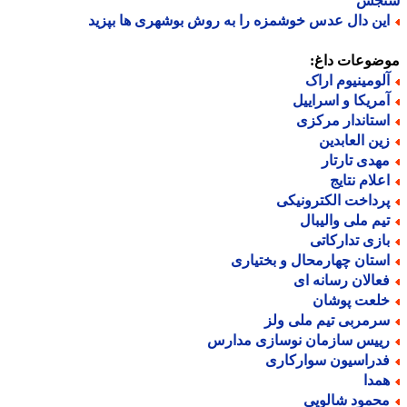
جش
ین دال عدس خوشمزه را به روش بوشهری ها بپزید
ضوعات داغ:
لومینیوم اراک
مریکا و اسراییل
ستاندار مرکزی
ین العابدین
هدی تارتار
علام نتایج
رداخت الکترونیکی
یم ملی والیبال
ازی تدارکاتی
ستان چهارمحال و بختیاری
عالان رسانه ای
لعت پوشان
رمربی تیم ملی ولز
ییس سازمان نوسازی مدارس
دراسیون سوارکاری
مدا
حمود شالویی