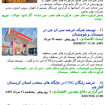
ر شرکت ملی پخش فرآورده های نفتی اهواز از
توزیع بیش از 20 تن گاز مایع میان مواکب مستقر در
 چذابه خبر داد. استانها به گزارش خبرنگار تسنیم از اهواز، پرویز ایدون، مدیر
ت ملی پخش ...
 فرآورده های نفتی
-
فرآورده های نفتی
-
مرز چذابه
-
گاز مایع
-
مواکب
-
توزیع
ابه
توسعه شبکه عرضه سی ان جی در
تان و بلوچستان
نا
-
اقتصادی
-
2 روز پیش - جمعه 16 مرداد
82040257
1405
ر شرکت ملی پخش فرآورده های نفتی منطقه
دان، از برنامه های توسعه ای این منطقه برای
گسترش شبکه عرضه گاز طبیعی فشرده (CNG) خبر داد و گفت: - توسعه شبکه
ه سی ان جی در سیستان و بلوچستان ...
تان و بلوچستان
-
پخش فرآورده های نفتی
-
سی ان جی
-
بلوچستان
-
ورده های نفتی
-
منطقه
-
سیستان
عرضه رایگان CNG در جایگاه های منتخب استان کردستان
ز شد
رگزاری دفاع مقدس
-
اقتصادی
-
3 روز پیش - پنجشنبه 15 مرداد 1405،
82037936
21