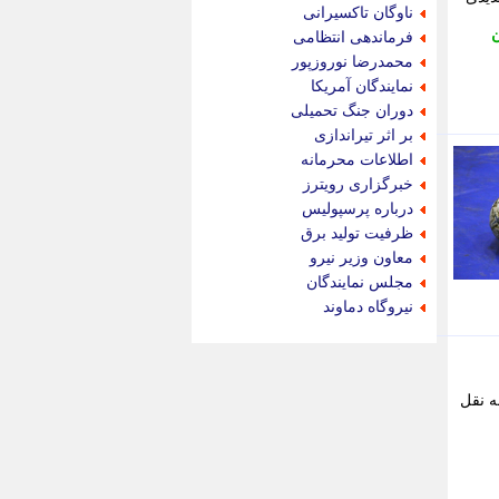
جام جم
ناوگان تاکسیرانی
جدید پرس
فرماندهی انتظامی
جماران
محمدرضا نوروزپور
جوان ایرانی
نمایندگان آمریکا
جهان مانا
دوران جنگ تحمیلی
جهان نگر
بر اثر تیراندازی
جهان نیوز
اطلاعات محرمانه
چطور
خبرگزاری رویترز
چمپیونات
درباره پرسپولیس
چمدون
ظرفیت تولید برق
چه خبر
معاون وزیر نیرو
حادثه 24
مجلس نمایندگان
حرف تو
نیروگاه دماوند
حوادث پلاس
حوزه نیوز
خبر آنلاین
خبر جنوب
ه نقل
خبر سیاسی
خبر گردون
خبر ورزشی
خبرجو