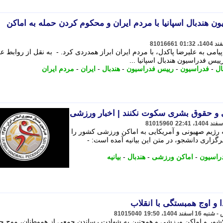
ن هندبال اسپانیا با مردم ایران و محکوم کردن حمله به اماکن
81016661
پیامی به علیرضا پاکدل، با مردم ایران ابراز همدردی کرد. - به نقل از روابط 
یس فدراسیون هندبال اسپانیا ...
ال
-
فدراسیون
-
رییس فدراسیون
-
هندبال
-
ایران
-
مردم ایران
ی و حقوق بشری سکوت نکنند | اخبار ورزشی
81015960
له رژیم صهیونی و آمریکایی به اماکن ورزشی کشور را
اری دانشجو، در متن این بیانیه آمده است: -
راسیون
-
اماکن ورزشی
-
هندبال
-
بیانیه
 اوج همبستگی با انقلاب
81015040
 کشور و اماکن ورزشی و همچنین به شهادت رساندن جمعی از هموطنان، موج ج