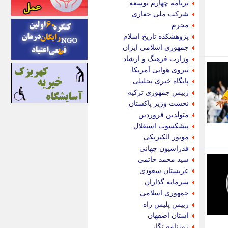
برنامه چهارم توسعه
اینتیتر
شرکت ملی حفاری
ایونا نیوز
محرم
بازتاب آنلاین
پژوهشکده تاریخ اسلام
باشگاه خبرنگاران
جمهوری اسلامی ایران
باغستان نیوز
وزارت فرهنگ و ارشاد
بامبوک
نیروی هوایی آمریکا
ببین و بخون
پایگاه خبری تحلیلی
بدینسان
رییس جمهوری ترکیه
بنکر
نخست وزیر پاکستان
بیت ران
متولدین فروردین
پارس فوتبال
پیشکسوت استقلال
پارسینه
موتور الکتریکی
پارسینه پلاس
فدراسیون جهانی
پاز آنلاین
سید محمد خاتمی
پاس گل
عربستان سعودی
پانا
سرمایه گذاران
پرتو نیوز
جمهوری اسلامی
پرسون
رییس پلیس راه
پنجره نیوز
استان اصفهان
پویامگ
روزنامه نگار