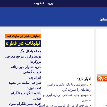
-
ورود
عضویت
تانها
مجله باحال مگ
یوتوبروکرز: مرجع معرفی
بروکرها
خرید شلوار جین زنانه
قیمت گوشی
ایران پدیا
اخبار داغ:
طراحی سایت در مشهد
پرسپولیس با یک عکس، رامین
تخت نوزاد
رضاییان را سوژه کرد
دانلود تلگرام و تلگرام
موضع جدید نساجی درباره ایری و
طلایی
طاهری
خرید ممبر تلگرام بدون
ات
سرقت از مازیار لرستانی در مراسم