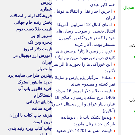
ریزش
ختم اکبر عبدی
ندبال
عطاری
آخرین اخبار نقل و انتقالات فوتبال
فروشگاه لوله و اتصالات
ایران
پخش زنده جام جهانی
ادعای کانال 12 اسراییل: آمریکا
قیمت طلا دست دوم
انتقال بخشی از سوخت رسان های
سرور اچ پی
خود را که در فرودگاه بن گوریون
پنجره وین تک
مستقر بودند، آغاز کرده
لات
قیمت دلار امروز
توپ در زمین تارتار/ پرسش های
آموزش ارز دیجیتال در
کلیدی درباره پرمهره ترین تیم لیگ!
تهران
این خوراکی ها را بخورید تا آلزایمر
وانت بار
نگیرید
بهترین طراحی سایت یزد
تصادف مرگبار پژو پارس و ساینا؛ 7
خرید مانیتور استوک
نفر کشته و مصدوم شدند
خرید فالوور پاپ آپ
قیمت طلا و دلار امروز 16 مرداد
اینستاگرام
1405؛ نرخ سکه پارسیان، طلای 18
لات
هدایای تبلیغاتی
عیار، دینار عراق و ارز دیجیتال +جدول
خرید سالت
(آنلاین)
هزینه چاپ کتاب با ارزان
ویدیو| تکنیک ناب یان دیومانده
ترین قیمت
بازیکن جدید رئال مادرید
چاپ کتاب ویژه رتبه بندی
قیمت مس به 14201 دلار صعود