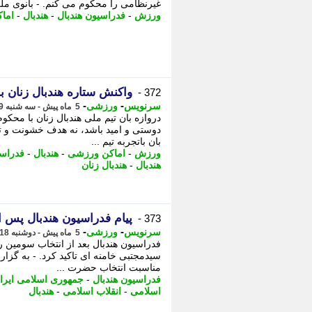
غیرنظامی را محکوم می کنم. - بانوی مل
ورزش
-
فدراسیون هندبال
-
هندبال
-
اما
واکنش ستاره هندبال زنان 
372 -
-
-
سرنویس
ورزشی
5 ماه پیش - سه شنبه 19 اسفند 1404، 13:43
دروازه بان تیم ملی هندبال زنان با مح
دوستی و امید باشد، نه هدف خشونت و ت
بان باتجربه تیم ...
ورزش
-
اماکن ورزشی
-
هندبال
-
فدراسی
هندبال
-
هندبال زنان
پیام فدراسیون هندبال پس ا
373 -
-
-
سرنویس
ورزشی
5 ماه پیش - دوشنبه 18 اسفند 1404، 13:13
فدراسیون هندبال بعد از انتخاب سومین ره
سیدمجتبی خامنه ای تاکید کرد. - به گزا
مناسبت انتخاب حضرت ...
فدراسیون هندبال
-
جمهوری اسلامی ایرا
اسلامی
-
انقلاب اسلامی
-
هندبال