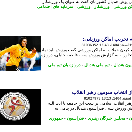
ی پوش هندبال کشورمان گفت:به عنوان یک ورزشکار ...
کن ورزشی
-
ورزشکار
-
ورزشی
-
سرمایه های اجتماعی
به تخریب اماکن ورزشی:
81036352
کوم کردن حملات به اماکن ورزشی گفت ورزش باید نماد
جاوز. - به گزارش ورزش سه ، فاطمه خلیلی، دروازه
ون هندبال
-
تیم ملی هندبال
-
دروازه بان تیم ملی
ز انتخاب سومین رهبر انقلاب
81027973
بر انقلاب اسلامی بر بیعت این جامعه با آیت الله
رش ورزش سه ، فدراسیون هندبال در پیامی به
ن
-
مجلس خبرگان رهبری
-
فدراسیون
-
جمهوری