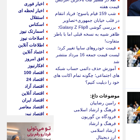
اخبار فوری
قیمت هفته
اخبار لحظه ای
شب 159 قیام یاسوج؛ فریاد انتقام
استقلال
در قلب خیابان جمهوری+تصاویر
اسکناس
بررسی گوشی Galaxy Z Flip8؛
اسمارتک نیوز
ظاهر شبیه به نسخه قبلی اما با باطن
اصلاحات نیوز
متفاوت!
اطلاعات آنلاین
قیمت خودروهای سایپا تغییر کرد؛
اعتماد آنلاین
لیست قیمت جمعه 16 مرداد منتشر
افق امروز
شد
افکارنیوز
آموزش حذف دائمی حساب شبکه
اقتصاد 100
های اجتماعی؛ چگونه تمام اکانت های
اقتصاد 24
خود را دیلیت کنیم؟
اقتصاد آزاد
اقتصاد آنلاین
موضوعات داغ:
اقتصاد ایران
رامین رضاییان
اقتصاد معاصر
فرهنگ و ارشاد اسلامی
اقتصاد نیوز
فرودگاه بن گوریون
اکو ایران
فرهنگ و ارشاد
اکوفارس
ارشاد اسلامی
اکونگار
ارز دیجیتال