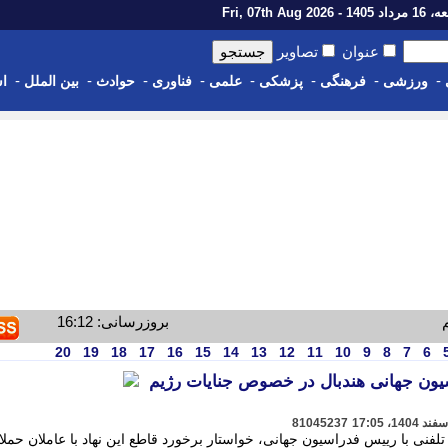
14 - Fri, 07th Aug 2026
عنوان
تصاویر
-
-
-
-
-
-
-
-
ورزشی
فرهنگی
پزشکی
علمی
فناوری
حوادث
بین الملل
اس
بروزرسانی: 16:12
20
19
18
17
16
15
14
13
12
11
10
9
8
7
6
یون جهانی هندبال در خصوص جنایات رژیم
81045237
لفنی با رییس فدراسیون جهانی، خواستار برخورد قاطع این نهاد با عاملان حمل