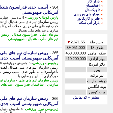
بازار کار
افغانستان
آسیب جدی فدراسیون هندبال
364 -
تاجیکستان
آمریکایی صهیونیستی
ویدئو های ورزشی
-
-
پارس فوتبال
ورزشی
5 ماه پیش - چهارشنبه 20 اسفند 1404، 13:07
طنز و کاریکاتور
رییس سازمان تیم های ملی هندبال از تخ
بازار آتی سکه
کمپ تیم های ملی در پی حملات آمریکا و
سازمان تیم های ملی هندبال ...
تیم های ملی
-
فدراسیون هندبال
-
رییس س
تیم های ملی
-
هندبال
-
صهیونیستی
اونس طلا
2,671.55
▼
طلای 18
39,051,000
رییس سازمان تیم های ملی 
365 -
سکه امامی
460,900,000
آمریکایی صهیونیستی آسیب جدی 
بهار ازادی
410,200,000
-
-
رونویس
ورزشی
5 ماه پیش - چهارشنبه 20 اسفند 1404، 13:04
دلار امریکا
رییس سازمان تیم های ملی هندبال گفت:
یورو
ناجوانمردانه به طور جدی آسیب رییس سا
لیر ترکیه
خبرگزاری آنا،ایرج رضایی با ...
رییس سازمان تیم های ملی
-
سازمان تی
درهم امارات
سازمان
-
ساختمان فدراسیون
-
تیم های 
پوند انگلیس
بیت کویین
بیشتر + کد نمایش
رییس سازمان تیم های ملی 
366 -
آمریکایی صهیونیستی آسیب جدی 
-
-
زیرنویس نیوز
ورزشی
5 ماه پیش - چهارشنبه 20 اسفند 1404، 12:48