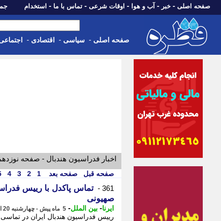
-
-
-
-
-
صفحه اصلی
خبر
آب و هوا
اوقات شرعی
تماس با ما
استخدام
جمعه، 16 مرداد 05
-
-
-
صفحه اصلی
سیاسی
اقتصادی
اجتماعی
اخبار فدراسیون هندبال - صفحه نوزدهم
صفحه قبل
صفحه بعد
1
2
3
4
5
تماس پاکدل با رییس فدراس
361 -
صهیونی
-
-
ایرنا
بین الملل
5 ماه پیش - چهارشنبه 20 اسفند 1404، 17:05
رییس فدراسیون هندبال ایران در تماسی ت