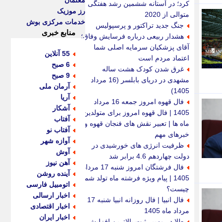
معلمان
کرد؛ در آستانه ششمین رشد هفتگی
رز موزیک
متوالی از 2020
خدمات مرکزی بوش
جنگ جدید تراکتور و پرسپولیس
منابع خبری
هشدار ربیعی درباره فرسایش وفاق؛
آقای پزشکیان سرمایه اصلی شما
55 آنلاین
اعتماد مردم است
6 صبح
غرق شدن کودک هشت ساله
9 صبح
مشهدی در دریای بابلسر (16 مرداد
آرمان ملی
1405)
آریا
فال قهوه امروز جمعه 16 مرداد
آشکار
1405 | فال قهوه امروز برای متولدین
آفتاب
ماه ها | تعبیر نقش های فنجان قهوه و
آفتاب نو
خبرهای مهم
آوازه شهر
ظرفیت انرژی های خورشیدی در
آوش
دولت چهاردهم 4.6 برابر شد
آهن نیوز
فال فرشتگان امروز شنبه 17 مرداد
آینده روشن
1405 | پیام ویژه فرشته ماه تولد شما
اتومبیل فارسی
چیست؟
اخبار ارسالی
فال انبیا | فال روزانه انبیا شنبه 17
اخبار اقتصادی
مرداد ماه 1405
اخبار ایران
طلا در مسیر ثبت بالاترین افزایش