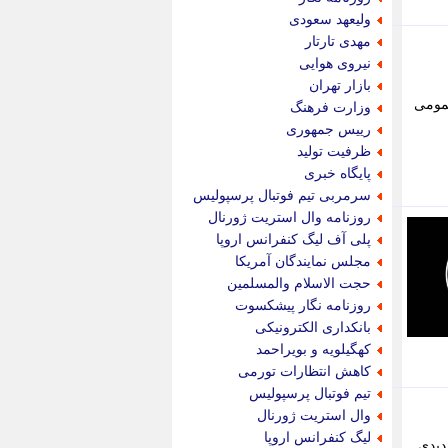
پویه آنلاین
ولیعهد سعودی
پیام نفت
مهدی تارتار
تابناک
نیروی هوایی
تازه نیوز
بازار تهران
تبیان
عمومی
وزارت فرهنگ
تجارت نیوز
رییس جمهوری
تحریریه
ظرفیت تولید
ترابر نیوز
پایگاه خبری
ترفندباز
سرمربی تیم فوتبال پرسپولیس
تریبون اقتصاد
روزنامه وال استریت ژورنال
تسنیم نیوز
پلی آف لیگ کنفرانس اروپا
تک ناک
مجلس نمایندگان آمریکا
تکراتو
حجت الاسلام والمسلمین
توریسم آنلاین
روزنامه نگار پیشکسوت
تولید نیوز
بانکداری الکترونیکی
تیتر فوری
کهگیلویه و بویراحمد
تیکنا
کاهش انتظارات تورمی
جاب ویژن
تیم فوتبال پرسپولیس
جار نیوز
وال استریت ژورنال
جالبتر
لیگ کنفرانس اروپا
دیدی