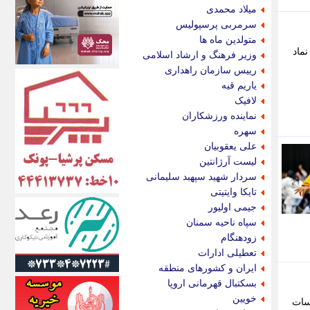
اکونیوز
میلاد محمدی
الف
سرمربی پرسپولیس
انتشار آنلاین
متولدین ماه ها
اندیشه قرن
ماد
وزیر فرهنگ و ارشاد اسلامی
اندیشه معاصر
رییس سازمان راهداری
اندیشه ها
یاریم قیه
انرژی پرس
لافیک
ای استخدام
نماینده ورزشکاران
ایتنا
سهره
ایراف
علی یعقوبیان
ایران آرت
لیست آرژانتین
ایران آنلاین
سردار شهید سپهبد سلیمانی
ایران زندگی
تایکا وایتیتی
ایران فوری
جیمی اولیور
ایرانی روز
سپاه ناحیه سمنان
ایرانیتال
زودهنگام
ایرنا
تعطیلی ادارات
ایسکانیوز
ایران و کشورهای منطقه
ایسنا
بسکتبال قهرمانی اروپا
ایکنا
خویین
سات
ایلنا