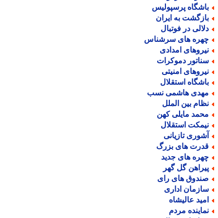
اشگاه پرسپولیس
ازگشت به ایران
لالی در فوتبال
هره های سرشناس
یروهای امدادی
ناتور دموکرات
یروهای امنیتی
اشگاه استقلال
هدی هاشمی نسب
ظام بین الملل
حمد مایلی کهن
یمکت استقلال
شوری تازیانی
درت های بزرگ
هره های جدید
یراهن گل گهر
ندوق های رای
ازمان اداری
مید عالیشاه
ماینده مردم