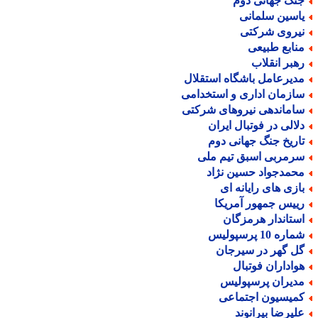
نگ جهانی دوم
اسین سلمانی
یروی شرکتی
نابع طبیعی
هبر انقلاب
دیرعامل باشگاه استقلال
ازمان اداری و استخدامی
اماندهی نیروهای شرکتی
لالی در فوتبال ایران
اریخ جنگ جهانی دوم
رمربی اسبق تیم ملی
حمدجواد حسین نژاد
ازی های رایانه ای
ییس جمهور آمریکا
ستاندار هرمزگان
اره 10 پرسپولیس
ل گهر در سیرجان
واداران فوتبال
دیران پرسپولیس
میسیون اجتماعی
لیرضا بیرانوند