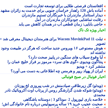
فغانستان فرصتی طلایی برای توسعه تجارت است
اده باش 120 راهدار خراسان جنوبی برای خدمت به زائران مشهد
یدار استاندار مازندران با خبرنگاران تسنیم مازندران
قابت تماشایی جودوکاران مازندران در آمل
اجی بابایی: زمان قطعی آب در همدان کاهش می یابد
بار ویژه
تک ناک
تبلت Wacom MovinkPad 11 برای هنرمندان دیجیتال معرفی شد +
ویر
هوش مصنوعی ۱۶ ویروس جدید ساخت که هرگز در طبیعت وجود
شته اند
یا وقوع سیلاب های سنگین در پاییز صحت دارد؟
نتاگون ویدیوی «گوی های سرد» مرموز بر فراز خلیج عمان را
تشر کرد + ویدیو
یران از پهپاد ریپر و هرمس چه اطلاعاتی به دست می آورد؟
بار فوتبال در صبح فوتبالی
ویدئو) گل زیرطاقی صیادمنش در شب پیروزی لخ پوزنان
ویدئو) شوکه شدن گزارشگر روس از پرتاب اوت آکروباتیک نادر
مدی
لاصه بازی لیورپول 2 -موناکو 3 | دوستانه باشگاهی
صحبت عجیب خرید ۱۹ ساله پرسپولیس درباره نام خانوادگی اش؛