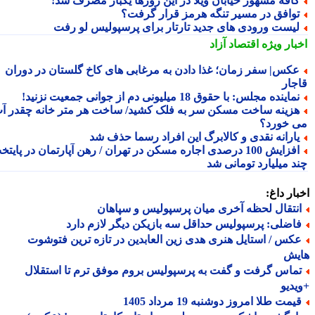
افه مشهور خیابان ویلا در این روزها یکبار مصرف شد!
وافق در مسیر تنگه هرمز قرار گرفت؟
یست ورودی های جدید تارتار برای پرسپولیس لو رفت
بار ویژه
اقتصاد آزاد
کس| سفر زمان؛ غذا دادن به مرغابی های کاخ گلستان در دوران
جار
ماینده مجلس: با حقوق 18 میلیونی دم از جوانی جمعیت نزنید!
زینه ساخت مسکن سر به فلک کشید/ ساخت هر متر خانه چقدر آب
 خورد؟
ارانه نقدی و کالابرگ این افراد رسما حذف شد
افزایش 100 درصدی اجاره مسکن در تهران / رهن آپارتمان در پایتخت
د میلیارد تومانی شد
ار داغ:
نتقال لحظه آخری میان پرسپولیس و سپاهان
اضلی: پرسپولیس حداقل سه بازیکن دیگر لازم دارد
کس / استایل هنری هدی زین العابدین در تازه ترین فتوشوت
یش
ماس گرفت و گفت به پرسپولیس بروم موفق ترم تا استقلال
دیو
مت طلا امروز دوشنبه 19 مرداد 1405