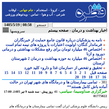
-
-
-
-
خبر
کرونا
استخدام
جام جهانی
اوقات
-
-
-
شرعی
آب و هوا
تماس
ویدئوهای ورزشی
08:58 | 1405/5/19
ار بهداشت و درمان - صفحه بیستم
سرویسها
نامه به پزشکیان درباره قانون جامع حمایت از خبرنگاران
فرماندار کنگان: اولویت اعتبارات با پروژه های نیمه تمام است
اختصاص 46 میلیارد تومان برای رفع مشکلات بهداشتی و درمانی
ورود و ازنا
اختصاص 46 میلیارد به حوزه بهداشت و درمان 2 شهرستان
رستان
تحقیق و تفحص از «سازمان غذا و دارو» کلید خورد
حه قبل
1
2
3
4
5
6
7
8
9
10
11
12
13
14
15
20
19
18
17
3
تمامی بیمارستان ها و درمانگاه های شهر تهران در حالت
ده باش کامل هستند**
رگزاری صداوسیما
-
سیاسی
-
41 روز پیش - سه شنبه 9 تیر 1405، 17:00
81775
س دانشگاه علوم پزشکی ایران گفت:تمامی بیمارستان ها و درمانگاه های