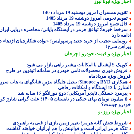
بار ویژه
ایونا نیوز
قویم همسران امروز دوشنبه 19 مرداد 1405
قویم نجومی امروز دوشنبه 19 مرداد 1405
ال شمع امروز دوشنبه 19 مرداد 1405
رخط خبرها؛ توافق هرمز در ایستگاه پایانی/ محاصره دریایی ایران
مه دارد
ونمایی عجیب از خرید جدید پرسپولیس؛ «نواده شکارچیان اژدها» در
راهن سرخ!
بار ویژه
و قیمت خودرو | چرخان
یک S آپشنال با امکانات بیشتر راهی بازار می شود
روش فوری محصولات نامی خودرو در سامانه اتونوین در طرح
وش ویژه مردادماه
همکاری BYD و Sinopec؛ تبدیل جایگاه بنزینِ شانگهای به هاب سریع
ا 12 ایستگاه و امکانات رفاهی
یرمرد خستگی ناپذیر آمریکایی؛ دوج دورانگو ۱۶ ساله شد
۵ میلیون تومان بهای خنکی در تابستان ۱۴۰۵؛ علت گرانی شارژ کولر
درو چیست؟
بار ویژه
روز نو
روط شش گانه هرمز؛ تغییر زمین بازی از فنی به راهبردی
نگه هرمز ایرانی است و قوانینش را هم ایرانیان خواهند گذاشت