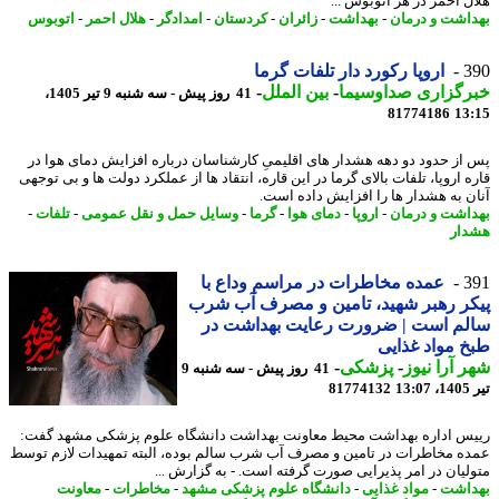
ل احمر در هر اتوبوس ...
اشت و درمان
-
بهداشت
-
زائران
-
کردستان
-
امدادگر
-
هلال احمر
-
اتوبوس
3
اروپا رکورد دار تلفات گرما
رگزاری صداوسیما
-
بین الملل
-
41 روز پیش - سه شنبه 9 تیر 1405،
81774186
13
از حدود دو دهه هشدار های اقلیمیِ کارشناسان درباره افزایش دمای هوا در
 اروپا، تلفات بالای گرما در این قاره، انتقاد ها از عملکرد دولت ها و بی توجهی
ن به هشدار ها را افزایش داده است.
اشت و درمان
-
اروپا
-
دمای هوا
-
گرما
-
وسایل حمل و نقل عمومی
-
تلفات
-
ار
3
عمده مخاطرات در مراسم وداع با
ر رهبر شهید، تامین و مصرف آب شرب
لم است | ضرورت رعایت بهداشت در
 مواد غذایی
 آرا نیوز
-
پزشکی
-
41 روز پیش - سه شنبه 9
1
81774132
س اداره بهداشت محیط معاونت بهداشت دانشگاه علوم پزشکی مشهد گفت:
ه مخاطرات در تامین و مصرف آب شرب سالم بوده، البته تمهیدات لازم توسط
لیان در امر پذیرایی صورت گرفته است. - به گزارش ...
اشت
-
مواد غذایی
-
دانشگاه علوم پزشکی مشهد
-
مخاطرات
-
معاونت