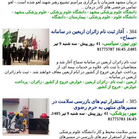
ان مشهد همزمان با برگزاری مراسم تشییع رهبر شهید لغو شده است. - لغو
می مرخصی های کادر درمان ...
شگاه علوم پزشکی مشهد
-
دانشگاه علوم پزشکی
-
علوم پزشکی مشهد
-
شگاه علوم
-
علوم پزشکی
-
بیمارستان
-
دانشگاه
3
آغاز ثبت نام زائران اربعین در سامانه
ماح»
 نیوز
-
سیاسی
-
41 روز پیش - سه شنبه 9 تیر
81775707
1405
 نام زائران اربعین در سامانه سماح آغاز شد و
اضیان با ثبت نام، علاوه بر خدمات بیمه ای، از
اخت عوارض خروج از کشور در ایام اربعین معاف خواهند شد. - ثبت نام زائران
ین در سامانه ...
عین
-
ثبت نام
-
زائران اربعین
-
عوارض خروج از کشور
-
زائران
-
پرداخت
ارض
-
خروج از کشور
3
استقرار تیم های بازرسی سلامت در
یرهای منتهی به حرم رضوی
ر
-
پزشکی
-
41 روز پیش - سه شنبه 9 تیر 1405،
81775703
16
ر سلامت محیط و کار دانشگاه علوم پزشکی
د از استقرار تیم های بازرسی در مسیرهای