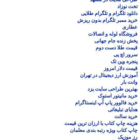
 نوزاد
لود تلگرام و تلگرام طلایی
د ممبر تلگرام بدون ریزش
اری
شگاه لوله و اتصالات
 زنده جام جهانی
مت طلا دست دوم
ر اچ پی
ره وین تک
ت دلار امروز
زش ارز دیجیتال در تهران
ت بار
رین طراحی سایت یزد
د مانیتور استوک
د فالوور پاپ آپ اینستاگرام
یای تبلیغاتی
ید سالت
نه چاپ کتاب با ارزان ترین قیمت
 کتاب ویژه رتبه بندی معلمان
موزیک