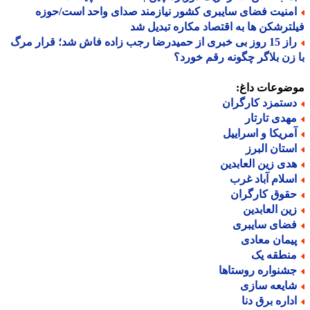
منیت فضای سایبری کشور نیازمند صدای واحد است/حوزه
ترشکن ها به اقتصاد مکاره تبدیل شد
راز 15 روز بی خبری از حمیدرضا رجب زاده فاش شد؛ قرار مرگ
زن بلاگر چگونه رقم خورد؟
ضوعات داغ:
ستمزد کارگران
هدی تارتار
مریکا و اسراییل
ستان البرز
دی زین العابدین
سلام آباد غرب
قوق کارگران
ین العابدین
ضای سایبری
یمان معادی
نطقه یک
شنواره روستاها
ایعه سازی
داره برق دنا