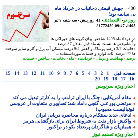
4
جهش قیمتی دخانیات در خرداد ماه
سابقه بود!
 نو
-
اقتصادی
-
41 روز پیش - سه شنبه 9 تیر
81772459
1405
در خردادماه 1405 شاخص بهای گروه های خوراکی ها
و آشامیدنی ها نسبت به ماه قبل معادل 87 درصد
دخانیات 3/7 درصد پوشاک و کفش 9/5 درصد مسکن آب برق و گاز و سایر سوخت
د
-
بهداشت و درمان
-
خردادماه
-
ماه
-
دخانیات
-
شاخص
-
خدمات
حه قبل
1
2
3
4
5
6
7
8
9
10
11
12
13
14
15
20
19
18
17
بار ویژه
سرنویس
قام آمریکایی: جنگ با ایران ترامپ را به کارتر تبدیل می کند
رتضی پورعلی گنجی داماد شد؛ تصاویری متفاوت از عروسی
تبالیست محبوب!
دعای جدید سنتکام درباره محاصره دریایی ایران
اکنش بازار نفت به شروط ایران برای بازگشایی هرمز
مبازیان و شاگردان پرتعداد نکو در تراکتور
بار ویژه
تسنیم نیوز