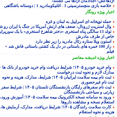
دهاکش: اجدادمان اژدها می کشتند!
لاصه بازی منچسترسیتی 3 - اتلتیکومادرید 1 | دوستانه باشگاهی
بار ویژه
رونگار
مله توپخانه ای اسراییل به لبنان و غزه
ال استریت ژرونال: ضعف های ارتش آمریکا در جنگ با ایران رو شد
تولد 13 سالگی پناه استخری «دختر شاهرخ استخری» با یک سورپرایز
ص از طرف مادرش
ستون ویلا ستاره رئال مادرید را زیر نظر دارد
راز 100 خمره های باستانی در دل یک کشتی باستانی فاش شد +
لم
بار ویژه
اندیشه معاصر
وام خرید خودرو ۱۴۰۵؛ شرایط دریافت وام خرید خودرو از بانک ها +
ارک لازم و نحوه ثبت درخواست
ثبت نام بیمه سلامت ایرانیان ۱۴۰۵؛ شرایط، مدارک، هزینه و نحوه
ت نام غیرحضوری
ثبت نام سفرهای رایگان بازنشستگان تابستان ۱۴۰۵ | شرایط سفر
ارتی و سیاحتی بازنشستگان
ورود به سامانه نسخه الکترونیک بیمه سلامت ۱۴۰۵؛ آموزش ورود،
تعلام نسخه و مشاهده داروها
کارت سلامت رانندگان ۱۴۰۵؛ شرایط دریافت، مدارک، آزمایش ها،
ینه و نحوه استعلام