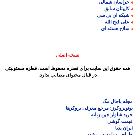
راسان شمالی
اپیتان سابق
بکه ان بی سی
لی فتح الله
لاح هسته ای
نسخه اصلی
مه حقوق این سایت برای قطره محفوظ است. قطره مسئولیتی
در قبال محتوای مطالب ندارد.
ه باحال مگ
وبروکرز: مرجع معرفی بروکرها
د شلوار جین زنانه
مت گوشی
ان پدیا
احی سایت در مشهد