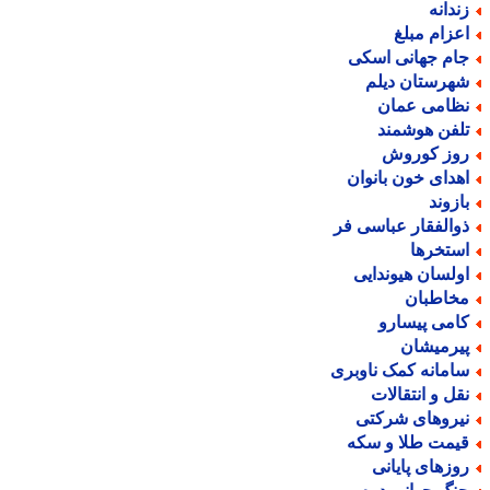
ندانه
عزام مبلغ
ام جهانی اسکی
هرستان دیلم
ظامی عمان
لفن هوشمند
وز کوروش
هدای خون بانوان
ازوند
والفقار عباسی فر
ستخرها
ولسان هیوندایی
خاطبان
امی پیسارو
یرمیشان
امانه کمک ناوبری
قل و انتقالات
یروهای شرکتی
یمت طلا و سکه
وزهای پایانی