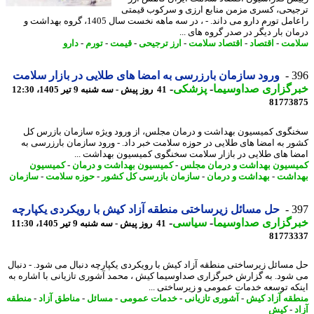
یحی، کسری مزمن منابع ارزی و سرکوب قیمتی
راعامل تورم دارو می داند. - ، در سه ماهه نخست سال 1405، گروه بهداشت و
ان بار دیگر در صدر گروه های ...
مت
-
اقتصاد
-
اقتصاد سلامت
-
ارز ترجیحی
-
قیمت
-
تورم
-
دارو
3
ورود سازمان بارزرسی به امضا های طلایی در بازار سلامت
رگزاری صداوسیما
-
پزشکی
-
41 روز پیش - سه شنبه 9 تیر 1405، 12:30
81773
گوی کمیسیون بهداشت و درمان مجلس، از ورود ویژه سازمان بازرس کل
ر به امضا های طلایی در حوزه سلامت خبر داد. - ورود سازمان بارزرسی به
ا های طلایی در بازار سلامت سخنگوی کمیسیون بهداشت ...
سیون بهداشت و درمان مجلس
-
کمیسیون بهداشت و درمان
-
کمیسیون
اشت
-
بهداشت و درمان
-
سازمان بازرسی کل کشور
-
حوزه سلامت
-
سازمان
3
حل مسائل زیرساختی منطقه آزاد کیش با رویکردی یکپارچه
رگزاری صداوسیما
-
سیاسی
-
41 روز پیش - سه شنبه 9 تیر 1405، 11:30
81773
مسائل زیرساختی منطقه آزاد کیش با رویکردی یکپارچه دنبال می شود. - دنبال
شود. به گزارش خبرگزاری صداوسیما کیش ، محمد آشوری تازیانی با اشاره به
که توسعه خدمات عمومی و زیرساختی ...
قه آزاد کیش
-
آشوری تازیانی
-
خدمات عمومی
-
مسائل
-
مناطق آزاد
-
منطقه
-
کیش