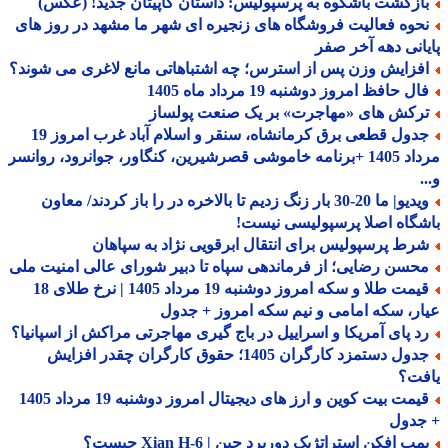
ازگشت باشکوه به پرسپولیس: داستان کاپیتان جدید! (عکس)
حوه فعالیت فروشگاه های زنجیره ای شهر ما مشهد در روز های
انی دهه آخر صفر
فزایش وزن پس از استرس؛ چه اشتباهاتی مانع لاغری می شوند؟
ل حافظ امروز دوشنبه 19 مرداد ماه 1405
رکش های «مهاجرت» بر یک صنعت پولساز
جدول قطعی برق کرمانشاه، سنقر و اسلام آباد غرب امروز 19
مرداد 1405 +برنامه خاموشی قصرشیرین، کنگاور، جوانرود، روانسر
ویدیو| ما 20-30 بار زنگ زدیم تا بالاخره در را باز کردند/ معاون
گاه اصلا پرسپولیسی نیست!
رط پرسپولیس برای انتقال ابرقویی نژاد به سپاهان
حسن رضایی؛ از فرماندهی سپاه تا دبیر شورای عالی امنیت ملی
قیمت طلا و سکه امروز دوشنبه 19 مرداد 1405 | نرخ طلای 18
ر، سکه امامی و نیم سکه امروز + جدول
د پای آمریکا و اسراییل در باج گیری مهاجرتی مراکش از اسپانیا؟
جدول دستمزد کارگران 1405؛ حقوق کارگران چقدر افزایش
فت؟
قیمت بیت کوین و ارز های دیجیتال امروز دوشنبه 19 مرداد 1405
جدول
ب افکن استراتژیک دوربرد چین | Xian H-6 چیست؟