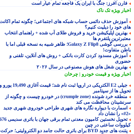
ارن افرز: جنگ با ایران یک فاجعه تمام عیار است
بار ویژه
تک ناک
موزش حذف دائمی حساب شبکه های اجتماعی؛ چگونه تمام اکانت
ی خود را دیلیت کنیم؟
هترین اپلیکیشن خرید و فروش طلای آب شده + راهنمای انتخاب
تبرترین پلتفرم ها
بررسی گوشی Galaxy Z Flip8؛ ظاهر شبیه به نسخه قبلی اما با
طن متفاوت!
موزش مسدود کردن کارت بانکی + روش های آنلاین، تلفنی و
وری
هترین شغل های هوش مصنوعی در سال ۲۰۲۶
بار ویژه
و قیمت خودرو | چرخان
جیلی E2 الکتریکی در اروپا ثبت نام شد؛ قیمت آغازی 19,490 یورو و
ویل ها از سپتامبر
منطقه خرد شونده (crumple zone) در خودرو چیست و چگونه از
نشینان محافظت می کند
سمارت با دیواره نگاره های شهری طراحی خودروی شهری جدید
تحویل نخستین کامیون معدنی تمام برقی جهان با باتری سدیمی 676
لووات ساعتی در چین
پتنت های جدید BYD برای باتری حالت جامد دو الکترولیتی؛ حرکت