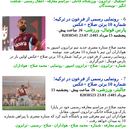
قبال
-
ترابزون
-
ورزشگاه خانگی
-
مراسم معارفه
-
انتقال رسمی
-
شگفت
ز
-
نویسندگان
رونمایی رسمی از فرعون در ترکیه؛
 برتن صلاح +عکس
س فوتبال
-
ورزشی
-
26 ساعت پیش -
 مرداد 1405، 23:07
82038541
د صلاح ستاره مصری جدید تیم ترابزون اسپور به
هواداران این تیم با شماره 10 معرفی شد. نوشته
رونمایی رسمی از فرعون در ترکیه؛ شماره 10 برتن صلاح +عکس اولین بار در
س فوتبال | خبرگزاری ...
ره
-
ترابزون
-
صلاح
-
ترابزون اسپور
-
رونمایی
-
محمد صلاح
-
هواداران
رونمایی رسمی از فرعون در ترکیه؛
 برتن صلاح +عکس
بتر
-
ورزشی
-
26 ساعت پیش - پنجشنبه 15
1، 23:03
82038523
د صلاح در مراسم معارفه رسمی خود در پاپارا
ک ورزشگاه خانگی ترابزون اسپور، مقابل
داران این تیم معرفی شد و باشگاه تأیید کرد که ستاره مصری با پیراهن شماره
سم معارفه
-
شماره
-
محمد صلاح
-
هواداران
-
صلاح
-
رسمی
-
ترابزون