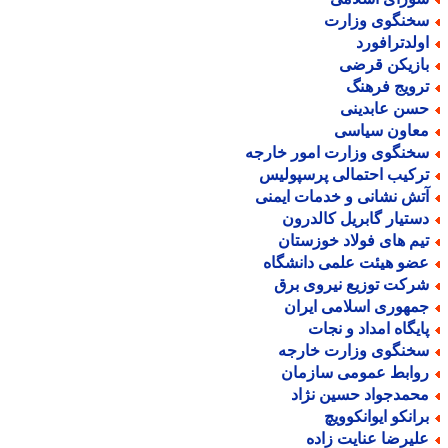
خنگوی وزارت
ولدترافورد
ازیکن قرضی
رویج فرهنگ
سن عابدینی
عاون سیاسی
خنگوی وزارت امور خارجه
رکیب احتمالی پرسپولیس
تش نشانی و خدمات ایمنی
ستیار گابریل کالدرون
یم های فولاد خوزستان
ضو هیئت علمی دانشگاه
رکت توزیع نیروی برق
مهوری اسلامی ایران
ایگاه امداد و نجات
خنگوی وزارت خارجه
وابط عمومی سازمان
حمدجواد حسین نژاد
رانکو ایوانکوویچ
لیرضا عنایت زاده