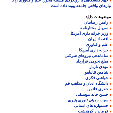
هاد دانشگاهی با رویکردی مسئله محور، علم و فناوری را با
زهای واقعی جامعه پیوند داده است
ضوعات داغ:
امین رضاییان
ریال مختارنامه
زیر خزانه داری آمریکا
قتصاد ایران
لم و فناوری
زانه داری آمریکا
اماندهی نیروهای شرکتی
بلغ نجومی قرارداد
هدی تارتار
نیامین نتانیاهو
واشی فکری
انشگاه ادیان و مذاهب قم
فری فلتمن
شن خانه موسیقی
یب زمینی تنوری پنیری
شنواره های استانی
رماندار کوهدشت