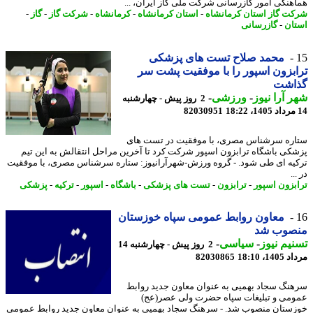
هنگی امور گازرسانی شرکت ملی گاز ایران، ...
ت گاز استان کرمانشاه
-
استان کرمانشاه
-
کرمانشاه
-
شرکت گاز
-
گاز
-
ان
-
گازرسانی
محمد صلاح تست های پزشکی
بزون اسپور را با موفقیت پشت سر
اشت
 آرا نیوز
-
ورزشی
-
2 روز پیش - چهارشنبه
82030951
ره سرشناس مصری، با موفقیت در تست های
کی باشگاه ترابزون اسپور شرکت کرد تا آخرین مراحل انتقالش به این تیم
یه ای طی شود. - گروه ورزش-شهرآرانیوز: ستاره سرشناس مصری، با موفقیت
..
بزون اسپور
-
ترابزون
-
تست های پزشکی
-
باشگاه
-
اسپور
-
ترکیه
-
پزشکی
معاون روابط عمومی سپاه خوزستان
صوب شد
یم نیوز
-
سیاسی
-
2 روز پیش - چهارشنبه 14
1، 18:10
82030865
نگ سجاد بهمیی به عنوان معاون جدید روابط
می و تبلیغات سپاه حضرت ولی عصر(عج)
ستان منصوب شد. - سرهنگ سجاد بهمیی به عنوان معاون جدید روابط عمومی