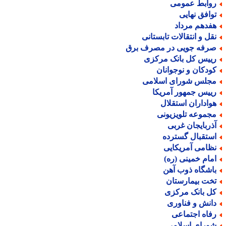
وابط عمومی
وافق نهایی
فدهم مرداد
قل و انتقالات تابستانی
رفه جویی در مصرف برق
ییس کل بانک مرکزی
ودکان و نوجوانان
جلس شورای اسلامی
ییس جمهور آمریکا
واداران استقلال
جموعه تلویزیونی
ذربایجان غربی
ستقبال گسترده
ظامی آمریکایی
مام خمینی (ره)
اشگاه ذوب آهن
خت بیمارستان
ل بانک مرکزی
انش و فناوری
فاه اجتماعی
ورای اسلامی