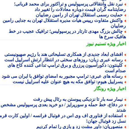
برد نقل وانتقالاتی پرسپولیس و تراکتور برای محمد قربانی؛
ایتنامه گران قیمت دوباره معادلات را تغییر داد
مایت رسمی استقلال تهران از رامین رضاییان
اکنش متفاوت رییس هیات مدیره استقلال تهران به جدایی رامین
اییان
الش بزرگ مهدی تارتار در پرسپولیس؛ ترافیک عجیب در خط
فبک سرخ ها
بار ویژه
تسنیم نیوز
فشای ابعاد جدیدی از همکاری تسلیحاتی هند با رژیم صهیونیستی
سانه عبری زبان: روزهای سختی در انتظار ارتش اسراییل است
لینتون: دکوراسیون پرزرق و برق ترامپ تداعی کننده کاخ های
ام است
سانه های عبری: ترامپ مجبور به امضای توافق با ایران می شود
سراییل هیوم: توافق مکه به هیچ عنوان علیه اسراییل نیست
بار ویژه
رونگار
یمار سه بار تا نزدیکی پیوستن به رئال پیش رفت
ر دفاع، خط حمله و سورپرایز / دو خرید بعدی پرسپولیس مشخص
ند
ستفاده از فناوری اف وی اس در فوتبال فرانسه / اولین کارت قرمز
ل زد فوتبال جهان!
نصوریان: داور مشت زد و بازی را تمام کردیم