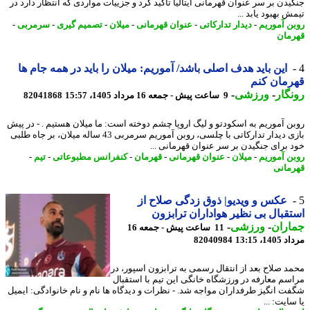
یدن بر سر عنوان قهرمانی ایتالیا تأکید کرد و جزییات مواردی که انتظار دارد در
 بهبود یابد ...
ن آموریم
-
دیدار تدارکاتی
-
عنوان قهرمانی
-
میلان
-
تصمیم گیری
-
سرمربی
-
مان
این باید هدف اصلی باشد/ آموریم: میلان را باید در همه جام ها
مان کنم
گار
-
ورزشی
-
9 ساعت پیش - جمعه 16 مرداد 1405، 15:57
82041868
ن آموریم به اسکودتو و لیگ اروپا چشم دوخته است: ما میلان هستیم . - در پیش
بازی دیدار تدارکاتی با چلسی، روبن آموریم سرمربی 43 ساله میلان، بر جاه طلبی
 برای جنگیدن بر سر عنوان قهرمانی ...
ن آموریم
-
میلان
-
عنوان قهرمانی
-
قهرمان
-
کنفرانس مطبوعاتی
-
تیم
-
مانی
عکس و ویدیو| ذوق زدگی صلاح از
قبال بی نظیر هواداران ترابزون
اران
-
ورزشی
-
11 ساعت پیش - جمعه 16
1، 13:15
82040984
د صلاح بعد از انتقال رسمی به ترابزون اسپور، در
سم معارفه در ورزشگاه خانگی این تیم با استقبال
ت انگیز طرفداران مواجه شد. - نظرات و دیدگاه ها نام و نام خانوادگی: ایمیل
ایت: ...