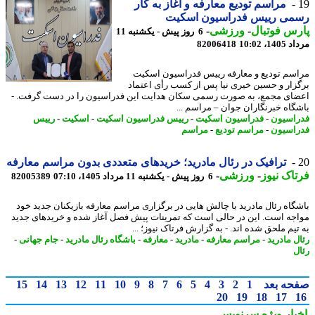
مراسم تودیع معارفه و آغاز به کار
می رییس فدراسیون اسکیت
س فوتبال
-
ورزشی
-
6 روز پیش - یکشنبه 11
1، 10:02
82006418
سم تودیع و معارفه رییس فدراسیون اسکیت
زار و حسین خیری نیا پس از کسب رأی اعتماد
ای مجمع، به صورت رسمی سکان هدایت این فدراسیون را در دست گرفت. -
گاه خبرنگاران جوان – مراسم ...
اسیون
-
فدراسیون اسکیت
-
رییس فدراسیون اسکیت
-
اسکیت
-
رییس
اسیون
-
مراسم تودیع
-
مراسم
ترافیک در رئال مادرید؛ خریدهای متعددی بدون مراسم معارفه
اک نیوز
-
ورزشی
-
6 روز پیش - یکشنبه 11 مرداد 1405، 07:10
82005389
گاه رئال مادرید با چالش هایی در برگزاری مراسم معارفه بازیکنان جدید خود
جه است. این در حالی است که تمرینات پیش فصل آغاز شده و خریدهای جدید
تیم ملحق شده اند. - به گزارش فرتاک نیوز؛ ...
ل مادرید
-
مراسم معارفه
-
مادرید
-
معارفه
-
باشگاه رئال مادرید
-
جام جهانی
-
ل
حه بعد
1
2
3
4
5
6
7
8
9
10
11
12
13
14
15
20
19
18
17
بار ویژه
سرنویس