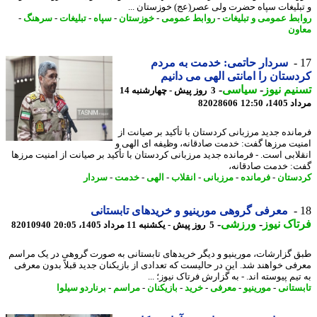
بلیغات سپاه حضرت ولی عصر(عج) خوزستان ...
بط عمومی و تبلیغات
-
روابط عمومی
-
خوزستان
-
سپاه
-
تبلیغات
-
سرهنگ
-
ون
سردار حاتمی: خدمت به مردم
ستان را امانتی الهی می دانیم
یم نیوز
-
سیاسی
-
3 روز پیش - چهارشنبه 14
1، 12:50
82028606
انده جدید مرزبانی کردستان با تأکید بر صیانت از
یت مرزها گفت: خدمت صادقانه، وظیفه ای الهی و
لابی است. - فرمانده جدید مرزبانی کردستان با تأکید بر صیانت از امنیت مرزها
: خدمت صادقانه،
ستان
-
فرمانده
-
مرزبانی
-
انقلاب
-
الهی
-
خدمت
-
سردار
معرفی گروهی مورینیو و خریدهای تابستانی
اک نیوز
-
ورزشی
-
5 روز پیش - یکشنبه 11 مرداد 1405، 20:05
82010940
 گزارشات، مورینیو و دیگر خریدهای تابستانی به صورت گروهی در یک مراسم
فی خواهند شد. این در حالیست که تعدادی از بازیکنان جدید قبلاً بدون معرفی
یم پیوسته اند. - به گزارش فرتاک نیوز؛ ...
ستانی
-
مورینیو
-
معرفی
-
خرید
-
بازیکنان
-
مراسم
-
برناردو سیلوا