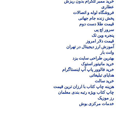
د ممبر تلگرام بدون ریزش
اری
شگاه لوله و اتصالات
 زنده جام جهانی
مت طلا دست دوم
ر اچ پی
ره وین تک
ت دلار امروز
زش ارز دیجیتال در تهران
ت بار
رین طراحی سایت یزد
د مانیتور استوک
د فالوور پاپ آپ اینستاگرام
یای تبلیغاتی
ید سالت
نه چاپ کتاب با ارزان ترین قیمت
 کتاب ویژه رتبه بندی معلمان
موزیک
مات مرکزی بوش