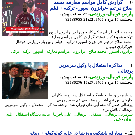
گزارش کامل مراسم معارفه محمد
ح در تیم «ترابزون اسپور» ترکیه + فیلم
س فوتبال
-
ورزشی
-
27 ساعت پیش -
 مرداد 1405، 21:22
82038055
د صلاح با زبان ترکی کار خود را در ترابزون اسپور
یه شروع کرد. نوشته گزارش کامل مراسم معارفه
د صلاح در تیم «ترابزون اسپور» ترکیه + فیلم اولین بار در پارس فوتبال |
زاری فوتبال ...
بزون اسپور
-
محمد صلاح
-
ترابزون
-
مراسم معارفه
-
اسپور
-
ترکیه
-
ترکی
مذاکره استقلال با وکیل سرمربی
غالی
س فوتبال
-
ورزشی
-
33 ساعت پیش -
 مرداد 1405، 15:27
82036276
تازه ترین بیانیه باشگاه استقلال درباره طلبکاران
جی این تیم اشاره مستقیمی هم به سرمربی
غالی فصل گذشته آبی های تهران شد. نوشته مذاکره استقلال با وکیل سرمربی
الی/ تلاش برای ...
ربی پرتغالی
-
استقلال
-
پرتغالی
-
علی تاجرنیا
-
بیانیه باشگاه استقلال
-
علیه
ان
-
علی
معارفه باشکوه ووزینیا در خانه کولوکولو + ویدئو