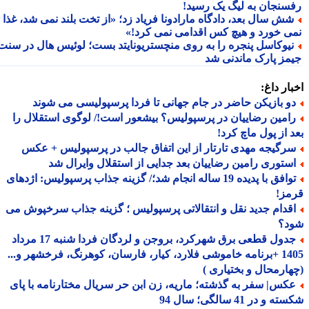
سنجان به لیگ یک رسید!
ش سال بعد، دادگاه مارادونا فریاد زد؛ «از تخت بلند نمی شد، غذا
ی خورد و هیچ کس اقدامی نمی کرد!»
یوکاسل پنجره را به روی منچستریونایتد بست؛ لوئیس هال در سنت
مز پارک ماندنی شد
ار داغ:
و بازیکن حاضر در جام جهانی تا فردا پرسپولیسی می شوند
امین رضاییان در پرسپولیس؟ بیشعور است!/ لوگوی استقلال را
 از پول ماچ کرد!
رگیجه مهدی تارتار از این اتفاق جالب در پرسپولیس + عکس
ستوری رامین رضاییان بعد جدایی از استقلال وایرال شد
توافق با پدیده 19 ساله انجام شد؛/ گزینه جذاب پرسپولیس: اژدهای
مز!
قدام جدید نقل و انتقالاتی پرسپولیس ؛ گزینه جذاب سرخپوش می
د؟
جدول قطعی برق شهرکرد، بروجن و لردگان فردا شنبه 17 مرداد
1405 +برنامه خاموشی فلارد، کیار، فارسان، کوهرنگ، فرخشهر و...
ارمحال و بختیاری )
کس| سفر به گذشته؛ ماریه، زن ابن حر سریال مختارنامه با پای
و در 41 سالگی؛ سال 94