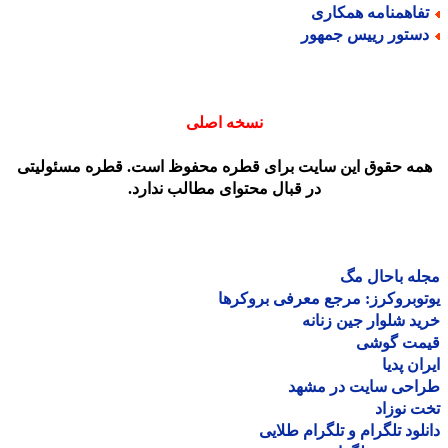
فاهمنامه همکاری
ستور رییس جمهور
نسخه اصلی
مه حقوق این سایت برای قطره محفوظ است. قطره مسئولیتی
در قبال محتوای مطالب ندارد.
ه باحال مگ
وبروکرز: مرجع معرفی بروکرها
د شلوار جین زنانه
مت گوشی
ان پدیا
احی سایت در مشهد
 نوزاد
لود تلگرام و تلگرام طلایی