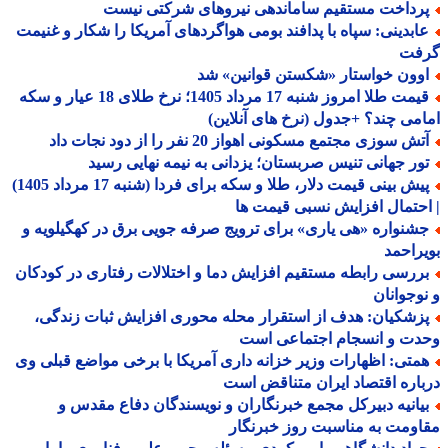
رداخت مستقیم ساماندهی نیروهای شرکتی نیست
ابدینی: سپاه با پدافند بومی هواگردهای آمریکا را شکار و غنیمت
فت
وون خواستار «شکستن قوانین» شد
قیمت طلا امروز شنبه 17 مرداد 1405؛ نرخ طلای 18 عیار و سکه
می چند؟ +جدول (نرخ های آنلاین)
ش سوزی مجتمع مسکونی اهواز 20 نفر را از دود نجات داد
ور جهانی تنیس صربستان؛ یزدانی به نیمه نهایی رسید
پیش بینی قیمت دلار، طلا و سکه برای فردا (شنبه 17 مرداد 1405)
حتمال افزایش نسبی قیمت ها
شنواره «هی یاری» برای ترویج صرفه جویی برق در کهگیلویه و
راحمد
ررسی رابطه مستقیم افزایش دما و اختلالات رفتاری در کودکان
وجوانان
زشکیان: هدف از استقرار محله محوری افزایش ثبات زندگی،
دت و انسجام اجتماعی است
متی: اظهارات وزیر خزانه داری آمریکا با برخی مواضع قبلی وی
اره اقتصاد ایران متناقض است
یانیه دبیرکل مجمع خبرنگاران و نویسندگان دفاع مقدس و
ومت به مناسبت روز خبرنگار