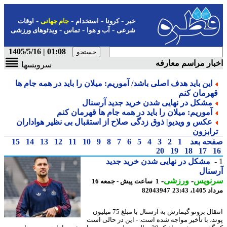
-
-
-
-
خبر
کرونا
استخدام
جام جهانی
اوقات
-
-
-
شرعی
آب و هوا
تماس
ویدئوهای ورزشی
01:08 | 1405/5/16
ار مراسم معارفه
سرویسها
این باید هدف اصلی باشد/ آموریم: میلان را باید در همه جام ها
هرمان کنم
مشکل در نهایی شدن خرید جدید آرسنال
آموریم: میلان را باید در همه جام ها قهرمان کنم
عکس و ویدیو| ذوق زدگی صلاح از استقبال بی نظیر هواداران
رابزون
حه بعد
1
2
3
4
5
6
7
8
9
10
11
12
13
14
15
20
19
18
17
مشکل در نهایی شدن خرید جدید
نال
نویس
-
ورزشی
-
1 ساعت پیش - جمعه 16
1، 23:43
82043947
انتقال برونو گیمارش به آرسنال با مبلغ 75 میلیون
د، با تأخیر مواجه شده است. - این در حالی است