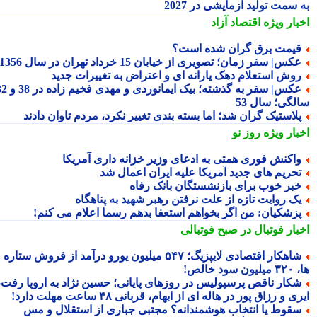
سمت تولید آزمایشی در 2027
بار ویژه
اقتصاد آزاد
یمت برق گران شده است؟
کس| سفر زمان؛ تصویری از خیابان 15 خرداد تهران در سال 1356
وش استعلام دهک یارانه ای و اعتراض به تغییرات جدید
عکس| سفر به گذشته؛ بیک ایمانوردی و مهدی فخیم زاده در 38 و 32
لگی؛ سال 53
لاستیک گران شد؛ اما بسته بندی تغییر نکرد، مردم تاوان دادند
بار ویژه
روز نو
اکنش فوری همتی به ادعای وزیر خزانه داری آمریکا
حریم های جدید آمریکا علیه ایران اعمال شد
بر خوب برای بازنشستگان بانک رفاه
ک روایت تازه از علت نرفتن رهبر شهید به پناهگاه
زشکیان: من اگر بخواهم استعفا بدهم رسما اعلام می کنم!
بار فوتبال در صبح فوتبالی
شاهکار اقتصادی لایپزیگ؛ ۵۴۷ میلیون یورو درآمد از فروش ستاره
سود خالص!
کار ناقص پرسپولیس در روزهای پایانی؛ حسین نژاد به اروپا رفت،
ی و رزاق پور در هاله ای از ابهام، قربانی ۴۸ ساعت مهلت دارد!
قوط یا انتخاب هوشمندانه؟ مجتبی جباری از استقلال و مس