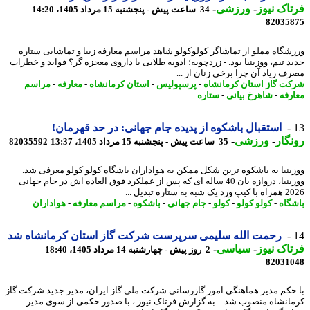
اک نیوز
-
ورزشی
-
34 ساعت پیش - پنجشنبه 15 مرداد 1405، 14:20
82035
شگاه مملو از تماشاگر کولوکولو شاهد مراسم معارفه زیبا و تماشایی ستاره
د تیم، ووزینیا بود. - زردچوبه؛ ادویه طلایی یا داروی معجزه گر؟ فواید و خطرات
ف زیاد آن چرا برخی زنان از ...
ت گاز استان کرمانشاه
-
پرسپولیس
-
استان کرمانشاه
-
معارفه
-
مراسم
رفه
-
شاهرخ بیانی
-
ستاره
استقبال باشکوه از پدیده جام جهانی: در حد قهرمان!
گار
-
ورزشی
-
35 ساعت پیش - پنجشنبه 15 مرداد 1405، 13:37
82035592
ووزینیا به باشکوه‎ ترین شکل ممکن به هواداران باشگاه کولو کولو معرفی شد.
ووزینیا، دروازه بان 40 ساله ای که پس از عملکرد فوق العاده اش در جام جهانی
ه به ستاره تبدیل ...
گاه
-
کولو کولو
-
کولو
-
جام جهانی
-
باشکوه
-
مراسم معارفه
-
هواداران
رحمت الله سلیمی سرپرست شرکت گاز استان کرمانشاه شد
اک نیوز
-
سیاسی
-
2 روز پیش - چهارشنبه 14 مرداد 1405، 18:40
82031
حکم مدیر هماهنگی امور گازرسانی شرکت ملی گاز ایران، مدیر جدید شرکت گاز
انشاه منصوب شد. - به گزارش فرتاک نیوز ، با صدور حکمی از سوی مدیر