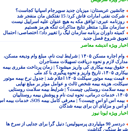
انشین عربستان: میزبان جدید سوپرجام اسپانیا کجاست؟
رکت نفتی امارات فاش کرد/ 15 نفتکش مان منفجر شد
وزنامه عبری: توافق مکه به هیچ عنوان علیه اسراییل نیست
ازمان ملل: منتظر نتایج مذاکرات تنگه هرمز هستیم
میته داوران برنامه سازمان لیگ را تغییر داد؛/ اختصاصی: احتمال
ویق شروع فصل جدید
بار ویژه
اندیشه معاصر
وام اجاره مسکن ۱۴۰۵ | شرایط ثبت نام، مبلغ وام ودیعه مسکن،
ارک لازم و نحوه دریافت تسهیلات مستاجران
قوق بیمه بیکاری کی واریز میشود؟ | زمان پرداخت مقرری بیمه
تاریخ واریز و نحوه پیگیری با کد ملی
قیمت بیمه موتور سیکلت ۱۴۰۵ اعلام شد | جدول نرخ بیمه موتور
کلت، هزینه بیمه شخص ثالث و عوامل موثر بر مبلغ نهایی
یمه سلامت روستایی چیست؟ | شرایط بیمه سلامت روستایی
نحوه ثبت نام و پوشش بیمه روستاییان
بیمه اس او اس چیست؟ | معرفی کامل بیمه SOS، خدمات بیمه اس
 اس و مزایای آن برای بیمه شدگان
بار ویژه
ایونا نیوز
دردسر 90 میلیاردی پرسپولیس؛ دنیل گرا برای جدایی از سرخ ها
ط سنگین گذاشت