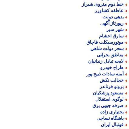
ط دوم متروی شیراز
اطفه کشاورز
دهی دولت
پورتاژ آگهی
هر سبز
ارق احشام
وتورسیکلت قاچاق
حر دولت شاهی
ناطق بحرانی
ایحه تبادل زندانیان
راح خودرو
منه سادات ذبیح پور
جالت نکش
رونو فرناندز
سعود پزشکیان
وگوی استقلال
رفه جویی برق
ختیاری زاده
اشگاه نساجی
وتبال ایران