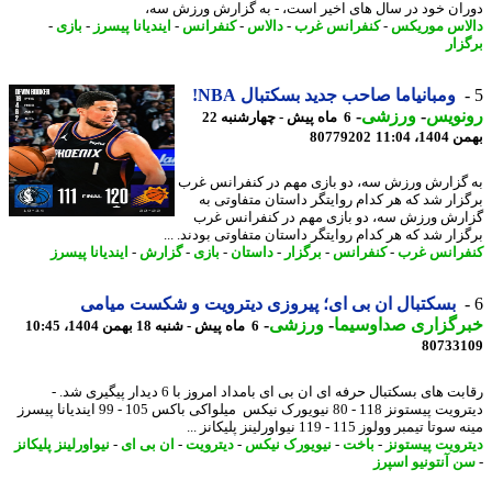
ان خود در سال های اخیر است، - به گزارش ورزش سه،
اس موریکس
-
کنفرانس غرب
-
دالاس
-
کنفرانس
-
ایندیانا پیسرز
-
بازی
-
زار
ومبانیاما صاحب جدید بسکتبال NBA!
نویس
-
ورزشی
-
6 ماه پیش - چهارشنبه 22
، 11:04
80779202
گزارش ورزش سه، دو بازی مهم در کنفرانس غرب
زار شد که هر کدام روایتگر داستان متفاوتی به
رش ورزش سه، دو بازی مهم در کنفرانس غرب
زار شد که هر کدام روایتگر داستان متفاوتی بودند. ...
رانس غرب
-
کنفرانس
-
برگزار
-
داستان
-
بازی
-
گزارش
-
ایندیانا پیسرز
بسکتبال ان بی ای؛ پیروزی دیترویت و شکست میامی
رگزاری صداوسیما
-
ورزشی
-
6 ماه پیش - شنبه 18 بهمن 1404، 10:45
80733
رقابت های بسکتبال حرفه ای ان بی ای بامداد امروز با 6 دیدار پیگیری شد. -
دیترویت پیستونز 118 - 80 نیویورک نیکس میلواکی باکس 105 - 99 ایندیانا پیسرز
ا تیمبر وولوز 115 - 119 نیواورلینز پلیکانز ...
رویت پیستونز
-
باخت
-
نیویورک نیکس
-
دیترویت
-
ان بی ای
-
نیواورلینز پلیکانز
 آنتونیو اسپرز