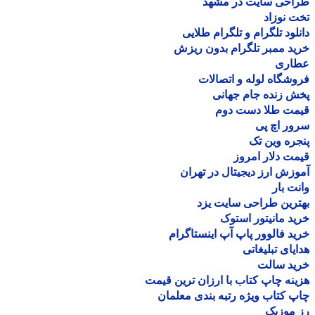
احی سایت در مشهد
 نوزاد
لود تلگرام و تلگرام طلایی
د ممبر تلگرام بدون ریزش
اری
شگاه لوله و اتصالات
 زنده جام جهانی
مت طلا دست دوم
ر اچ پی
ره وین تک
ت دلار امروز
زش ارز دیجیتال در تهران
ت بار
رین طراحی سایت یزد
د مانیتور استوک
د فالوور پاپ آپ اینستاگرام
یای تبلیغاتی
ید سالت
نه چاپ کتاب با ارزان ترین قیمت
 کتاب ویژه رتبه بندی معلمان
موزیک