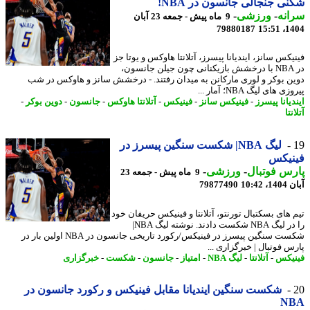
ی جنجالی جانسون در NBA!
نه
-
ورزشی
-
9 ماه پیش - جمعه 23 آبان
79880187
1404
کس سانز، ایندیانا پیسرز، آتلانتا هاوکس و یوتا جز
در NBA با درخشش بازیکنانی چون جیلن جانسون،
ن بوکر و لوری مارکانن به میدان رفتند. - درخشش سانز و هاوکس در شب
 های لیگ NBA؛ آمار ...
یانا پیسرز
-
فینیکس سانز
-
فینیکس
-
آتلانتا هاوکس
-
جانسون
-
دوین بوکر
-
نتا
لیگ NBA| شکست سنگین پیسرز در
نیکس
س فوتبال
-
ورزشی
-
9 ماه پیش - جمعه 23
10:42
79877490
 های بسکتبال تورنتو، آتلانتا و فینیکس حریفان خود
را در لیگ NBA شکست دادند. نوشته لیگ NBA|
شکست سنگین پیسرز در فینیکس/رکورد تاریخی جانسون در NBA اولین بار در
س فوتبال | خبرگزاری ...
یکس
-
آتلانتا
-
لیگ NBA
-
امتیاز
-
جانسون
-
شکست
-
خبرگزاری
شکست سنگین ایندیانا مقابل فینیکس و رکورد جانسون در
N