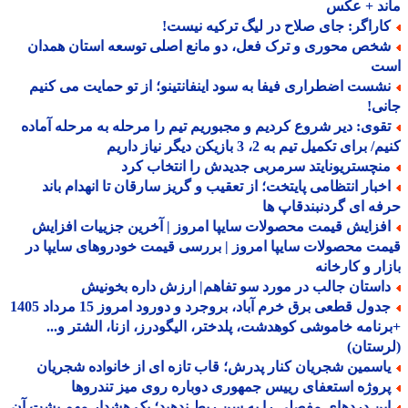
ند + عکس
اراگر: جای صلاح در لیگ ترکیه نیست!
خص محوری و ترک فعل، دو مانع اصلی توسعه استان همدان
ت
شست اضطراری فیفا به سود اینفانتینو؛ از تو حمایت می کنیم
ی!
قوی: دیر شروع کردیم و مجبوریم تیم را مرحله به مرحله آماده
برای تکمیل تیم به 2، 3 بازیکن دیگر نیاز داریم
نچستریونایتد سرمربی جدیدش را انتخاب کرد
خبار انتظامی پایتخت؛ از تعقیب و گریز سارقان تا انهدام باند
ه ای گردنبندقاپ ها
فزایش قیمت محصولات سایپا امروز | آخرین جزییات افزایش
ت محصولات سایپا امروز | بررسی قیمت خودروهای سایپا در
ار و کارخانه
استان جالب در مورد سو تفاهم| ارزش داره بخونیش
جدول قطعی برق خرم آباد، بروجرد و دورود امروز 15 مرداد 1405
نامه خاموشی کوهدشت، پلدختر، الیگودرز، ازنا، الشتر و...
ستان)
اسمین شجریان کنار پدرش؛ قاب تازه ای از خانواده شجریان
روژه استعفای رییس جمهوری دوباره روی میز تندروها
ین دردهای مفصلی را به سن ربط ندهید؛ یک هشدار مهم پشت آن