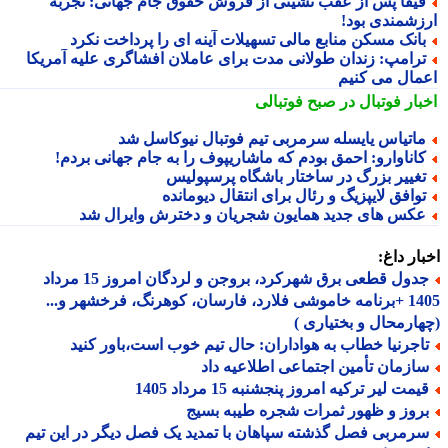
یفا پس از عقب نشینی از فروش حقوق جام جهانی: تجربه
زشمندی بود!
انک مسکن منابع مالی تسهیلات آینه ای را پرداخت نکرد
رامپ: زندان طولانی مدت برای عاملان افشاگری علیه آمریکا
مال می کنیم
بار فوتبال در صبح فوتبالی
اتیاس یایسله سرمربی تیم فوتبال نیوکاسل شد
اناوارو: احمق بودم که ماشاریپوف را به جام جهانی بردم!
غییر بزرگ در ساختار باشگاه پرسپولیس
وافق لایپزیگ و رئال برای انتقال دیومانده
کس های جدید همایون شجریان و دخترش وایرال شد
ار داغ:
جدول قطعی برق شهرکرد، بروجن و لردگان امروز 15 مرداد
1405 +برنامه خاموشی فلارد، فارسان، کوهرنگ، فرخشهر و...
ارمحال و بختیاری )
اجرنیا خطاب به هواداران: حال تیم خوب است،باور کنید
ازمان تأمین اجتماعی اطلاعیه داد
مت لیر ترکیه امروز پنجشنبه 15 مرداد 1405
روز و ظهور ثمرات شجره طیبه بسیج
رمربی فصل گذشته سپاهان با تمدید یک فصل دیگر در این تیم