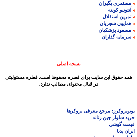
ستمری بگیران
نتونیو کونته
مرین استقلال
مایون شجریان
سعود پزشکیان
رمایه گذاران
نسخه اصلی
مه حقوق این سایت برای قطره محفوظ است. قطره مسئولیتی
در قبال محتوای مطالب ندارد.
وبروکرز: مرجع معرفی بروکرها
د شلوار جین زنانه
مت گوشی
ان پدیا