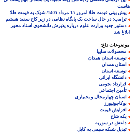
ست
ش بینی قیمت طلا امروز 15 مرداد 1405/ شوک به قیمت طلا
رامپ: در حال ساخت یک پایگاه نظامی در زیر کاخ سفید هستیم
ستور جدید وزارت علوم درباره پذیرش دانشجوی استاد محور
اغ شد
ضوعات داغ:
حصولات سایپا
وسعه استان همدان
ستان همدان
وسعه استان
انشگاه ایرانی
رارداد نجومی
أمین اجتماعی
ستان چهارمحال و بختیاری
وکاجونیورز
فزایش قیمت
که شاخ
اعش در سوریه
بدیل شبکه سیمی به کابل