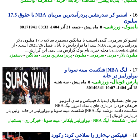
تبال
-
ایندیانا پیسرز
-
مشاهده
-
رقابت
-
حرفه
-
عبدالرضا
-
واشنگتن
استیو کر صدرنشین پردرآمدترین مربیان NBA با حقوق 17.5
یون
بوک
-
ورزشی
-
8 ماه پیش - جمعه 21 آذر 1404، 03:33
80171941
استیو کر سرمربی گلدن استیت با میانگین دستمزد سالانه 17.5 میلیون دلار
پردرآمدترین مربی NBA شد، اما قراردادش تا پایان فصل 2025/26 است. - از
bamb مجله خبری بام بوک گزارش می دهد: این گزارش ...
ون دلار
-
مربی
-
سرمربی
-
میلیون
-
پردرآمدترین مربی
-
میانگین
-
دستمزد
لیگ NBA| شکست مینه سوتا و
اورلینز در خانه
س فوتبال
-
ورزشی
-
8 ماه پیش - سه شنبه
80140841
 های بسکتبال ایندیانا، فینیکس و سان آنتونیو
حریفان خود را در بازی های بامداد امروز لیگ NBA
شکست دادند. نوشته لیگ NBA| شکست مینه سوتا و نیواورلینز در خانه اولین بار
ارس فوتبال | ...
از
-
شکست
-
لیگ NBA
-
نیواورلینز پلیکانز
-
مینه سوتا
-
خبرگزاری
-
بسکتبال
فینیکس پίσرز را سلاخی کرد؛ رکورد