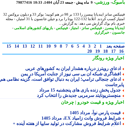
بوک
-
ورزشی
-
9 ماه پیش - جمعه 23 آبان 1404، 10:33
79877416
فینیکس سانز ایندیانا پیسرز را 133 بر 98 در هم کوبید؛ بوکر 33 و دیلون بروکس 32
امتیاز کسب کردند. آتلانتا 132-122 یوتا را برد و جیلن جانسون با 31 امتیاز، - مجله
ی بام بوک گزارش می دهد: به گزارش ...
یانا پیسرز
-
فینیکس سانز
-
امتیاز
-
فینیکس
-
بازیهای کشورهای اسلامی
-
سون
-
خبرگزاری
حه بعد
1
2
3
4
5
6
7
8
9
10
11
12
13
14
15
20
19
18
17
بار ویژه
رونگار
دعای رویترز درباره هشدار ایران به کشورهای عربی
فشاگری شبکه ان بی سی نیوز از جنایت آمریکا در یمن
دعای جنجالی ترامپ؛ ایران به دنبال توافق است، گزینه نظامی هم
برجاست
دول پخش زنده بازی های پنجشنبه 15 مرداد
نچستریونایتد سرمربی جدیدش را انتخاب کرد
بار ویژه
و قیمت خودرو | چرخان
یمت پارس نوآ، مرداد 1405
رایط فروش وانت زامیاد EX، مرداد 1405
علام شرایط فروش مشارکت در تولید سایپا از هفته آینده +