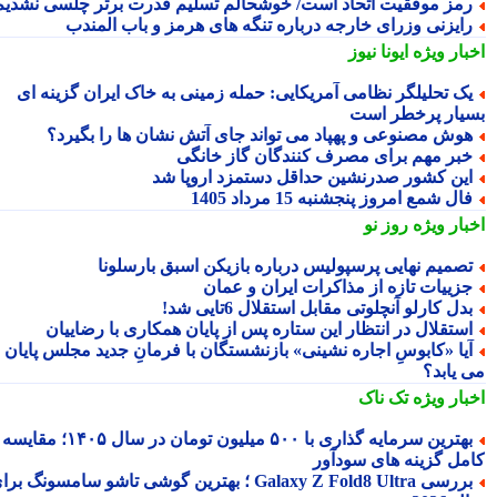
مز موفقیت اتحاد است/ خوشحالم تسلیم قدرت برتر چلسی نشدیم!
ایزنی وزرای خارجه درباره تنگه های هرمز و باب المندب
بار ویژه
ایونا نیوز
ک تحلیلگر نظامی آمریکایی: حمله زمینی به خاک ایران گزینه ای
یار پرخطر است
وش مصنوعی و پهپاد می تواند جای آتش نشان ها را بگیرد؟
بر مهم برای مصرف کنندگان گاز خانگی
ین کشور صدرنشین حداقل دستمزد اروپا شد
ال شمع امروز پنجشنبه 15 مرداد 1405
بار ویژه
روز نو
صمیم نهایی پرسپولیس درباره بازیکن اسبق بارسلونا
زییات تازه از مذاکرات ایران و عمان
دل کارلو آنچلوتی مقابل استقلال 6تایی شد!
ستقلال در انتظار این ستاره پس از پایان همکاری با رضاییان
یا «کابوسِ اجاره نشینی» بازنشستگان با فرمانِ جدید مجلس پایان
 یابد؟
بار ویژه
تک ناک
بهترین سرمایه گذاری با ۵۰۰ میلیون تومان در سال ۱۴۰۵؛ مقایسه
مل گزینه های سودآور
بررسی Galaxy Z Fold8 Ultra ؛ بهترین گوشی تاشو سامسونگ برای