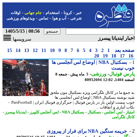
-
-
-
-
خبر
کرونا
استخدام
جام جهانی
اوقات
-
-
-
شرعی
آب و هوا
تماس
ویدئوهای ورزشی
08:56 | 1405/5/15
ار ایندیانا پیسرز
سرویسها
حه بعد
1
2
3
4
5
6
7
8
9
10
11
12
13
14
15
20
19
18
17
بسکتبال NBA | اوضاع لس آنجلسی ها
ب نیست
س فوتبال
-
ورزشی
-
5 ماه پیش - جمعه 8
14، 12:02
80952694
جمع ما در کانال تلگرامی ویژه بسکتبال مون ملحق
شید نوشته بسکتبال NBA | اوضاع لس آنجلسی ها
خوب نیست اولین بار در پارس فوتبال | خبرگزاری فوتبال ایران | ParsFootball. -
 آماری و اتفاقات ...
از
-
لس آنجلس
-
بسکتبال
-
بسکتبال NBA
-
لس آنجلس کلیپرز
-
ایندیانا پیسرز
-
ال تلگرامی
جریمه سنگین NBA برای فرار از پیروزی
گار
-
ورزشی
-