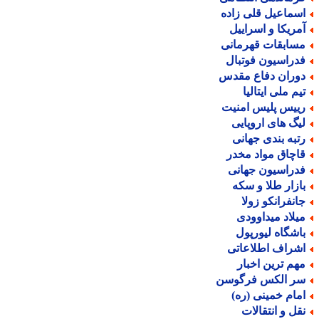
سماعیل قلی زاده
مریکا و اسراییل
سابقات قهرمانی
دراسیون فوتبال
وران دفاع مقدس
یم ملی ایتالیا
ییس پلیس امنیت
یگ های اروپایی
تبه بندی جهانی
اچاق مواد مخدر
دراسیون جهانی
ازار طلا و سکه
انفرانکو زولا
یلاد میداوودی
اشگاه لیورپول
شراف اطلاعاتی
هم ترین اخبار
ر الکس فرگوسن
مام خمینی (ره)
قل و انتقالات