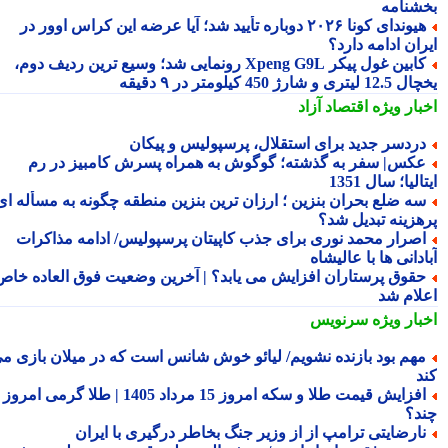
شنامه
هیوندای کونا ۲۰۲۶ دوباره تأیید شد؛ آیا عرضه این کراس اوور در
ان ادامه دارد؟
کابین غول پیکر Xpeng G9L رونمایی شد؛ وسیع ترین ردیف دوم،
ری و شارژ 450 کیلومتر در ۹ دقیقه
بار ویژه
اقتصاد آزاد
ردسر جدید برای استقلال، پرسپولیس و پیکان
کس| سفر به گذشته؛ گوگوش به همراه پسرش کامبیز در رم
الیا؛ سال 1351
ه ضلع بحران بنزین ؛ ارزان ترین بنزین منطقه چگونه به مسأله ای
هزینه تبدیل شد؟
صرار محمد نوری برای جذب کاپیتان پرسپولیس/ ادامه مذاکرات
دانی ها با عالیشاه
قوق پرستاران افزایش می یابد؟ | آخرین وضعیت فوق العاده خاص
لام شد
بار ویژه
سرنویس
هم بود بازنده نشویم/ لیائو خوش شانس است که در میلان بازی می
د
افزایش قیمت طلا و سکه امروز 15 مرداد 1405 | طلا گرمی امروز
د؟
ارضایتی ترامپ از از وزیر جنگ بخاطر درگیری با ایران