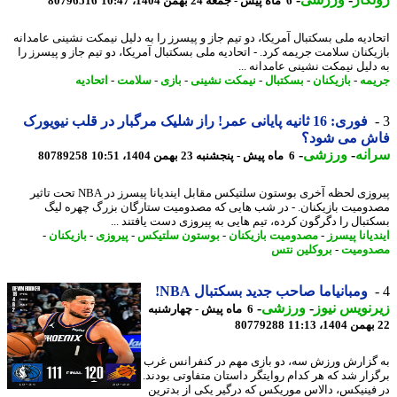
6 ماه پیش - جمعه 24 بهمن 1404، 10:47
80796516
ادیه ملی بسکتبال آمریکا، دو تیم جاز و پیسرز را به دلیل نیمکت نشینی عامدانه
یکنان سلامت جریمه کرد. - اتحادیه ملی بسکتبال آمریکا، دو تیم جاز و پیسرز را
دلیل نیمکت نشینی عامدانه ...
مه
-
بازیکنان
-
بسکتبال
-
نیمکت نشینی
-
بازی
-
سلامت
-
اتحادیه
فوری: 16 ثانیه پایانی عمر! راز شلیک مرگبار در قلب نیویورک
ش می شود؟
نه
-
ورزشی
-
6 ماه پیش - پنجشنبه 23 بهمن 1404، 10:51
80789258
پیروزی لحظه آخری بوستون سلتیکس مقابل ایندیانا پیسرز در NBA تحت تاثیر
ومیت بازیکنان. - در شب هایی که مصدومیت ستارگان بزرگ چهره لیگ
تبال را دگرگون کرده، تیم هایی به پیروزی دست یافتند ...
یانا پیسرز
-
مصدومیت بازیکنان
-
بوستون سلتیکس
-
پیروزی
-
بازیکنان
-
ومیت
-
بروکلین نتس
ومبانیاما صاحب جدید بسکتبال NBA!
نویس نیوز
-
ورزشی
-
6 ماه پیش - چهارشنبه
80779288
گزارش ورزش سه، دو بازی مهم در کنفرانس غرب
زار شد که هر کدام روایتگر داستان متفاوتی بودند.
فینیکس، دالاس موریکس که درگیر یکی از بدترین