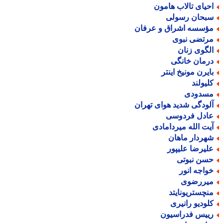
حیای تالاب هامون
بحان رسولی
ؤسسه اشراق و عرفان
رتضی نبوی
لگوی زنان
رمان خانگی
ایرن مونیخ اینتر
لیولند
سدودی
لودگی شدید هوای تهران
ادل فردوسی
یت الله میردامادی
هردار ماهان
لیرضا علیپور
سن نبوتی
واجه انور
یررضوی
نچستریونایتد
لودیو رانیری
ییس فدراسیون