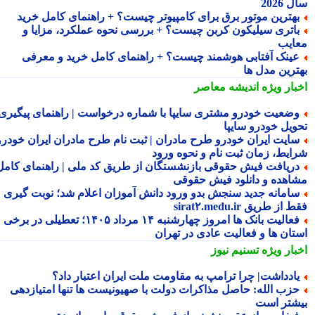
2026
هترین موتور برق برای کامپیوتر چیست؟ + راهنمای کامل خرید
اتری سیلیکون کربن چیست؟ + بررسی نحوه عملکرد، مزایا و
ایب
ینک آفتابی هوشمند چیست؟ + راهنمای کامل خرید و معرفی
ترین مدل ها
بار ویژه
اندیشه معاصر
ضعیت خودرو مشتری سایپا با شماره درخواست | راهنمای پیگیری
ویل خودرو سایپا
ایت ایران خودرو طرح مادران | ثبت نام طرح مادران ایران خودرو،
ایط، زمان ثبت نام و نحوه ورود
ریافت فیش حقوقی بازنشستگان از طریق کد ملی | راهنمای کامل
اهده و دانلود فیش حقوقی
امانه جدید سنجش بدو ورود دانش آموزان اعلام شد؛ نوبت گیری
از طریق sirat۲.medu.ir
فعالیت بانک ها امروز چهارشنبه ۱۴ مرداد ۱۴۰۵؛ تعطیلی در برخی
تان ها و فعالیت عادی در تهران
بار ویژه
تسنیم نیوز
ادداشت| چرا ترامپ به مقاومت ملت ایران اعتبار داد؟
زب الله: حاصل مذاکرات دولت با صهیونیست ها تنها امتیازدهی
شتر است