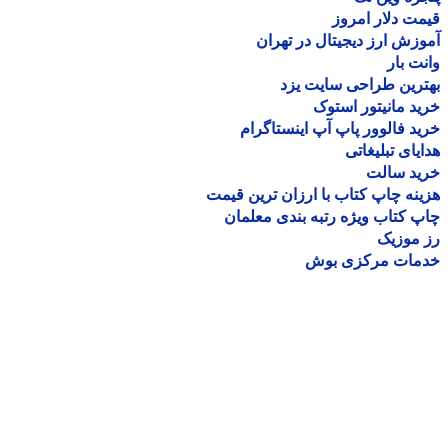
ت دلار امروز
زش ارز دیجیتال در تهران
ت بار
رین طراحی سایت یزد
د مانیتور استوک
د فالوور پاپ آپ اینستاگرام
یای تبلیغاتی
ید سالت
نه چاپ کتاب با ارزان ترین قیمت
 کتاب ویژه رتبه بندی معلمان
موزیک
مات مرکزی بوش