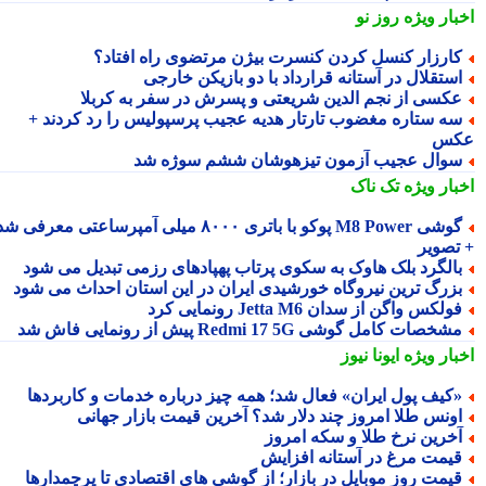
بار ویژه
روز نو
ارزار کنسل کردن کنسرت بیژن مرتضوی راه افتاد؟
ستقلال در آستانه قرارداد با دو بازیکن خارجی
کسی از نجم الدین شریعتی و پسرش در سفر به کربلا
ه ستاره مغضوب تارتار هدیه عجیب پرسپولیس را رد کردند +
کس
وال عجیب آزمون تیزهوشان ششم سوژه شد
بار ویژه
تک ناک
گوشی M8 Power پوکو با باتری ۸۰۰۰ میلی آمپرساعتی معرفی شد
تصویر
الگرد بلک هاوک به سکوی پرتاب پهپادهای رزمی تبدیل می شود
زرگ ترین نیروگاه خورشیدی ایران در این استان احداث می شود
ولکس واگن از سدان Jetta M6 رونمایی کرد
شخصات کامل گوشی Redmi 17 5G پیش از رونمایی فاش شد
بار ویژه
ایونا نیوز
کیف پول ایران» فعال شد؛ همه چیز درباره خدمات و کاربردها
ونس طلا امروز چند دلار شد؟ آخرین قیمت بازار جهانی
خرین نرخ طلا و سکه امروز
یمت مرغ در آستانه افزایش
یمت روز موبایل در بازار؛ از گوشی های اقتصادی تا پرچمدارها