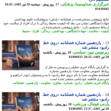
رگزاری صداوسیما
-
پزشکی
-
17 روز پیش - دوشنبه 29 تیر 1405، 10:45
81910
یج پژوهشی منتشرشده در فصلنامه «پایش» پژوهشکده علوم بهداشتی
ددانشگاهی نشان می دهد که کیفیت محیط زندگی با درک افراد از سلامت خود
باط مستقیم دارد، - نتایج پژوهشی منتشرشده در ...
یت
-
سلامت
-
جهاددانشگاهی
-
بهداشتی
-
زندگی
-
افراد
-
محیط
یازدهمین شماره فصلنامه «روی خط
یو» منتشر شد
نویس نیوز
-
سیاسی
-
18 روز پیش - یکشنبه
81906935
گزارش پایگاه خبری تحلیلی زیرنویس به نقل از
بط عمومی معاونت صدا، یازدهمین شماره
نامه معاونت صدا با نام «روی خط رادیو» با مدیرمسئولی ابوذر ابراهیم و
بیری فاطمه عودباشی منتشر شده است.
گاه خبری تحلیلی
-
رادیو
-
شماره
-
معاون
-
معاونت
-
یازدهمین
-
فصلنامه
یازدهمین شماره فصلنامه «روی خط
یو» منتشر شد
س فوتبال
-
ورزشی
-
18 روز پیش - یکشنبه
81904985