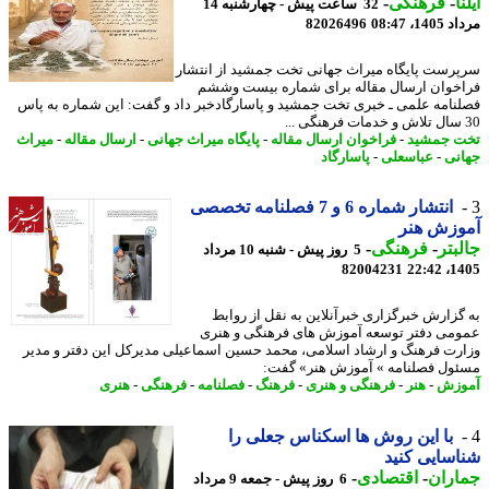
ا
-
فرهنگی
-
32 ساعت پیش - چهارشنبه 14
1، 08:47
82026496
رست پایگاه میراث جهانی تخت جمشید از انتشار
خوان ارسال مقاله برای شماره بیست وششم
نامه علمی ـ خبری تخت جمشید و پاسارگادخبر داد و گفت: این شماره به پاس
 جمشید
-
فراخوان ارسال مقاله
-
پایگاه میراث جهانی
-
ارسال مقاله
-
میراث
نی
-
عباسعلی
-
پاسارگاد
انتشار شماره 6 و 7 فصلنامه تخصصی
وزش هنر
بتر
-
فرهنگی
-
5 روز پیش - شنبه 10 مرداد
82004231
1405
گزارش خبرگزاری خبرآنلاین به نقل از روابط
می دفتر توسعه آموزش های فرهنگی و هنری
رت فرهنگ و ارشاد اسلامی، محمد حسین اسماعیلی مدیرکل این دفتر و مدیر
ول فصلنامه » آموزش هنر» گفت:
وزش
-
هنر
-
فرهنگی و هنری
-
فرهنگ
-
فصلنامه
-
فرهنگی
-
هنری
با این روش ها اسکناس جعلی را
سایی کنید
اران
-
اقتصادی
-
6 روز پیش - جمعه 9 مرداد