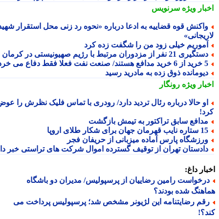
بار ویژه
سرنویس
اکنش قوه قضاییه به ادعا درباره «نحوه رد زنی محل استقرار شهید
ریجانی»
موریم خیلی زود من را شگفت زده کرد
تگیری 21 نفر از مزدوران مرتبط با رژیم صهیونیستی در کرمان
د مدافع هستند/ صنعت نفت فعلا فقط دفاع می خرد!
یومانده ذوق زده به مادرید رسید
بار ویژه
رونگار
و حالا درباره رئال تردید دارد/ رودری با تماس فلیک نظرش را عوض
د!
دافع سابق تراکتور به تیمش بازگشت
ره نایب قهرمان جهان برای شکار طلای اروپا
رزشگاه پارس آماده میزبانی از حریفان فجر
ادستان تهران از توقیف گسترده اموال شرکت های تراستی خبر داد
ار داغ:
رخواست رامین رضاییان از پرسپولیس/ مدیران دو باشگاه
هنگ شده بودند؟
قم رضایتنامه این لژیونر مشخص شد؛ پرسپولیس پرداخت می
؟!