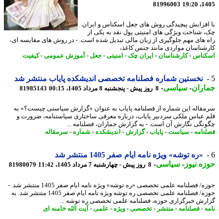
81996003
1405
افزایش پیچیدگی روش های جعل اسکناس و ایران
 شناخت ویژگی های امنیتی پول نقد به یکی از
 های مهم جلوگیری از زیان مالی تبدیل شده است. - در روش های مقایسه ای،
شناسان مواردی مانند جنس کاغذ،
ناس
-
کارشناسان
-
ایران چک
-
امنیتی
-
جعل
-
آموزش عمومی
-
کیفیت
نخستین شماره فصلنامه تخصصی اندیشکده پایاب منتشر شد
اران
-
سیاسی
-
8 روز پیش - پنجشنبه 8 مرداد 1405، 00:15
81985143
قاله این شماره از فصلنامه پایاب به عنوان «گزارش سیاستی چیست؟» به
 عباس ملکی سردبیر پایاب، درباره معرفی ساختاری سیاستنامه، ضرورت و
نگی نگارش آن است. - به گزارش جماران، فصلنامه ...
نامه
-
سیاست
-
پایاب
-
گزارش
-
اندیشکده
-
شماره
-
سرمقاله
«ره توشه» ویژه نامه ایام صفر 1405 منتشر شد
ه نیوز
-
سیاسی
-
8 روز پیش - چهارشنبه 7 مرداد 1405، 11:42
81980079
حوزه/ فصلنامه علمی تخصصی «ره توشه» ویژه نامه ایام صفر 1405 منتشر شد. -
حوزه/ فصلنامه علمی تخصصی ره توشه ویژه نامه ایام صفر 1405 منتشر شد. به
رش خبرگزاری حوزه، فصلنامه علمی تخصصی ره توشه ...
ه
-
فصلنامه
-
منتشر
-
تخصصی
-
ویژه
-
علمی
-
آیت الله خامنه ای