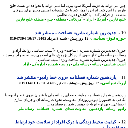
 می تواند به هزینه آمریکا سود ببرد، اما نمی تواند یا نخواهد توانست خلیج
س را امن کند، ایران را مهار کند یا یک پشتوانه امنیتی معتبر برای شرکای
قه ای فراهم کند. - با کاهش قدرت نظامی ...
ج فارس
-
آمریکا
-
ایران
-
آمریکایی
-
منطقه
-
چین
-
منطقه خلیج فارس
جدیدترین شماره نشریه «ساحت» منتشر شد
ه نیوز
-
سیاسی
-
12 روز پیش - شنبه 3 مرداد 1405، 10:17
81947394
ه/ جدیدترین شماره نشریه «ساحت» ویژه «آسیب شناسی روابط آزاد و
لت رسانه ملی » از سوی اداره کل پژوهش های اسلامی رسانه به چاپ رسید. -
ه/ جدیدترین شماره نشریه ساحت ویژه آسیب شناسی ...
ب شناسی
-
رسانه
-
رسانه ملی
-
روابط
-
شماره
-
اداره کل
-
آزاد
یازدهمین شماره فصلنامه «روی خط رادیو» منتشر شد
ا
-
سیاسی
-
17 روز پیش - دوشنبه 29 تیر 1405، 12:31
81911481
دهمین شماره فصلنامه معاونت صدای رسانه ملی با عنوان «روی خط رادیو» با
هی به حضور رادیو در روزهای مقاومت، تحولات رسانه ای و جریان سازی
ماعی، - تهران- ایرنا- یازدهمین شماره فصلنامه ...
یو
-
رسانه
-
یازدهمین
-
معاونت صدای
-
شماره
-
فصلنامه
-
رسانه ملی
کیفیت محیط زندگی با درک افراد از سلامت خود ارتباط
قیم دارد