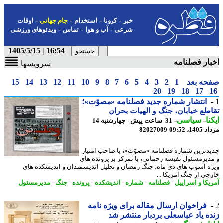
-
-
-
-
خبر
کرونا
استخدام
جام جهانی
اوقات
-
-
-
شرعی
آب و هوا
تماس
ویدئوهای ورزشی
16:54 | 1405/5/15
ار فصلنامه
سرویسها
حه بعد
1
2
3
4
5
6
7
8
9
10
11
12
13
14
15
20
19
18
17
انتشار شماره جدید فصلنامه «مصوّت»؛
طع خیابان، جنگ و الهیات بحران
نا
-
سیاسی
-
31 ساعت پیش - چهارشنبه 14
1، 09:52
82027009
دترین شماره فصلنامه «مصوّت»، با صاحب امتیاز
دیرمسئول نفیسه رحمانی، با تمرکز بر پرونده های
ه آشوب های دی ماه، جنگ رمضان و تحلیل اندیشمندان و اندیشکده های
جی از جنگ آمریکا ...
یکا و اسراییل
-
فصلنامه
-
شماره
-
اندیشکده
-
پرونده
-
جنگ
-
مدیرمسئول
فراخوان ارسال مقاله برای ویژه نامه
ه یاد عباسعلی بردبار منتشر شد