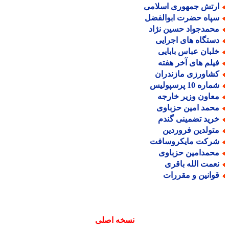
رتش جمهوری اسلامی
پاه حضرت ابوالفضل
حمدجواد حسین نژاد
ستگاه های اجرایی
لبان عباس بابایی
یلم های آخر هفته
شاورزی مازندران
اره 10 پرسپولیس
عاون وزیر خارجه
حمد امین حزباوی
رید تضمینی گندم
تولدین فروردین
رکت مایکروسافت
حمدامین حزباوی
عمت الله باقری
وانین و مقررات
نسخه اصلی