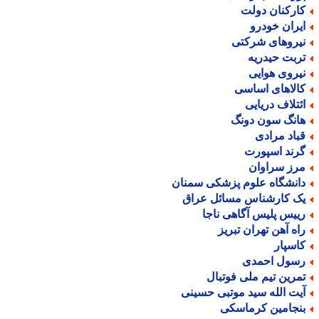
ارکنان دولت
یران خودرو
یروهای شرکتی
ربت حیدریه
یروی هوایی
الاهای اساسی
ئتلاف دریایی
انگ سون دونگ
باد مرادی
رند اسپورت
رز سراوان
انشگاه علوم پزشکی سمنان
ک کارشناس مسائل عراق
ییس پلیس آگاهی ناجا
اه آهن تهران تبریز
اسپار
سول احمدی
مرین تیم ملی فوتبال
یت الله سید موتبی حسینی
نجامین کرماسکی