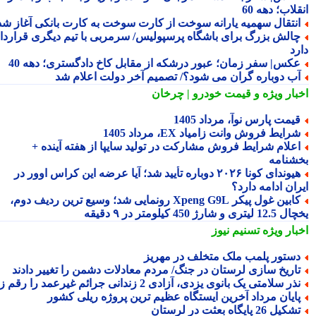
لاب؛ دهه 60
نتقال سهمیه یارانه سوخت از کارت سوخت به کارت بانکی آغاز شد
الش بزرگ برای باشگاه پرسپولیس/ سرمربی با تیم دیگری قرارداد
رد
کس| سفر زمان؛ عبور درشکه از مقابل کاخ دادگستری؛ دهه 40
ب دوباره گران می شود؟/ تصمیم آخر دولت اعلام شد
بار ویژه
و قیمت خودرو | چرخان
یمت پارس نوآ، مرداد 1405
رایط فروش وانت زامیاد EX، مرداد 1405
علام شرایط فروش مشارکت در تولید سایپا از هفته آینده +
شنامه
هیوندای کونا ۲۰۲۶ دوباره تأیید شد؛ آیا عرضه این کراس اوور در
ان ادامه دارد؟
کابین غول پیکر Xpeng G9L رونمایی شد؛ وسیع ترین ردیف دوم،
ری و شارژ 450 کیلومتر در ۹ دقیقه
بار ویژه
تسنیم نیوز
ستور پلمب ملک متخلف در مهریز
اریخ سازی لرستان در جنگ/ مردم معادلات دشمن را تغییر دادند
ذر سلامتی یک بانوی یزدی، آزادی 2 زندانی جرائم غیرعمد را رقم زد
ایان مرداد آخرین ایستگاه عظیم ترین پروژه ریلی کشور
کیل 26 پایگاه بعثت در لرستان