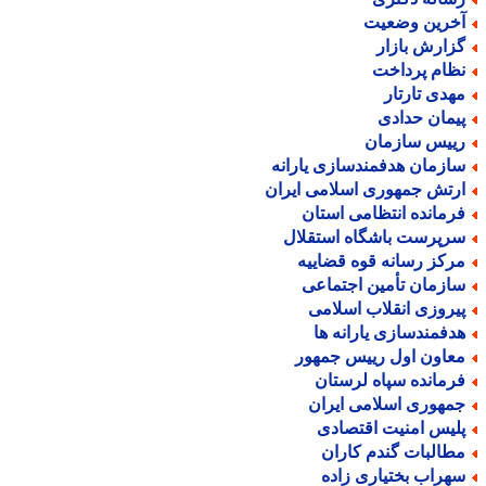
خرین وضعیت
زارش بازار
ظام پرداخت
هدی تارتار
یمان حدادی
ییس سازمان
ازمان هدفمندسازی یارانه
رتش جمهوری اسلامی ایران
رمانده انتظامی استان
رپرست باشگاه استقلال
رکز رسانه قوه قضاییه
ازمان تأمین اجتماعی
یروزی انقلاب اسلامی
دفمندسازی یارانه ها
عاون اول رییس جمهور
رمانده سپاه لرستان
مهوری اسلامی ایران
لیس امنیت اقتصادی
طالبات گندم کاران
هراب بختیاری زاده