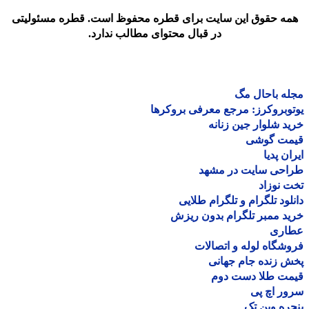
مه حقوق این سایت برای قطره محفوظ است. قطره مسئولیتی
در قبال محتوای مطالب ندارد.
ه باحال مگ
وبروکرز: مرجع معرفی بروکرها
د شلوار جین زنانه
مت گوشی
ان پدیا
احی سایت در مشهد
 نوزاد
لود تلگرام و تلگرام طلایی
د ممبر تلگرام بدون ریزش
اری
شگاه لوله و اتصالات
 زنده جام جهانی
مت طلا دست دوم
ر اچ پی
ره وین تک