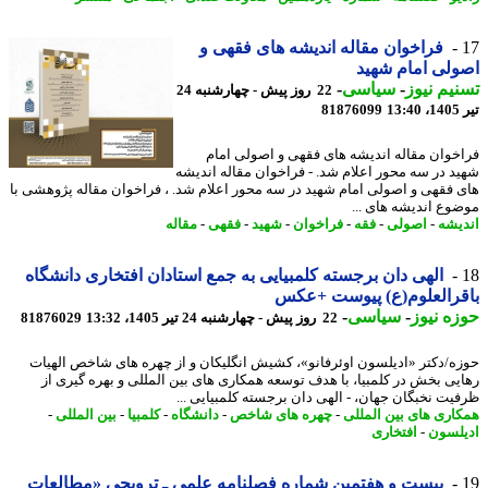
فراخوان مقاله اندیشه های فقهی و
لی امام شهید
یم نیوز
-
سیاسی
-
22 روز پیش - چهارشنبه 24
1
81876099
خوان مقاله اندیشه های فقهی و اصولی امام
د در سه محور اعلام شد. - فراخوان مقاله اندیشه
 فقهی و اصولی امام شهید در سه محور اعلام شد. ، فراخوان مقاله پژوهشی با
وع اندیشه های ...
یشه
-
اصولی
-
فقه
-
فراخوان
-
شهید
-
فقهی
-
مقاله
الهی دان برجسته کلمبیایی به جمع استادان افتخاری دانشگاه
رالعلوم(ع) پیوست +عکس
ه نیوز
-
سیاسی
-
22 روز پیش - چهارشنبه 24 تیر 1405، 13:32
81876029
ه/دکتر «ادیلسون اوئرفانو»، کشیش انگلیکان و از چهره های شاخص الهیات
یی بخش در کلمبیا، با هدف توسعه همکاری های بین المللی و بهره گیری از
یت نخبگان جهان، - الهی دان برجسته کلمبیایی ...
اری های بین المللی
-
چهره های شاخص
-
دانشگاه
-
کلمبیا
-
بین المللی
-
لسون
-
افتخاری
بیست و هفتمین شماره فصلنامه علمی ـ ترویجی «مطالعات