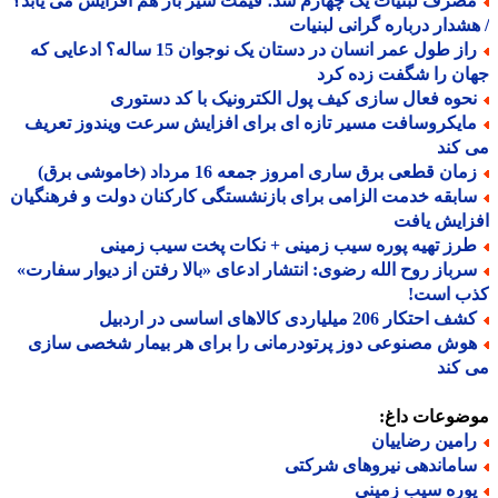
صرف لبنیات یک چهارم شد؛ قیمت شیر باز هم افزایش می یابد؟
شدار درباره گرانی لبنیات
راز طول عمر انسان در دستان یک نوجوان 15 ساله؟ ادعایی که
ن را شگفت زده کرد
حوه فعال سازی کیف پول الکترونیک با کد دستوری
ایکروسافت مسیر تازه ای برای افزایش سرعت ویندوز تعریف
کند
ان قطعی برق ساری امروز جمعه 16 مرداد (خاموشی برق)
ابقه خدمت الزامی برای بازنشستگی کارکنان دولت و فرهنگیان
ایش یافت
رز تهیه پوره سیب زمینی + نکات پخت سیب زمینی
رباز روح الله رضوی: انتشار ادعای «بالا رفتن از دیوار سفارت»
ب است!
 احتکار 206 میلیاردی کالاهای اساسی در اردبیل
وش مصنوعی دوز پرتودرمانی را برای هر بیمار شخصی سازی
کند
ضوعات داغ:
امین رضاییان
اماندهی نیروهای شرکتی
وره سیب زمینی