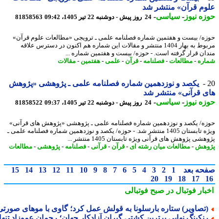
م قرآن» منتشر شد
ه نیوز
-
سیاسی
-
24 روز پیش - دوشنبه 22 تیر 1405، 09:42
81858563
ه/ بیست و هفتمین شماره فصلنامه علمی ـ ترویجی «مطالعات علوم قرآن»
مربوط به بهار 1404 منتشر و مقالات این شماره هم اکنون در دسترس علاقه
ان قرار گرفته است. - حوزه/ بیست و هفتمین شماره ...
ره
-
مطالعات
-
فصلنامه
-
قرآن
-
علمی
-
هفتمین
-
مقالات
یکصد و نوزدهمین شماره فصلنامه علمی ـ پژوهشی «پژوهش
 قرآنی» منتشر شد
ه نیوز
-
سیاسی
-
24 روز پیش - دوشنبه 22 تیر 1405، 09:37
81858522
ه/ یکصد و نوزدهمین شماره فصلنامه علمی ـ پژوهشی «پژوهش های قرآنی»
ویژه تابستان 1405 منتشر شد. - حوزه/ یکصد و نوزدهمین شماره فصلنامه علمی ـ
شی پژوهش های قرآنی ویژه تابستان 1405 منتشر ...
وهش
-
مطالعات میان رشته ای
-
قرآن
-
قرآنی
-
فصلنامه
-
پژوهشی
-
مطالعات
حه بعد
1
2
3
4
5
6
7
8
9
10
11
12
13
14
15
20
19
18
17
بار فوتبال در صبح فوتبالی
تصاویر) ستاره بارسلونا به قولش عمل کرد؛ گاوی با موهای صورتی!
نکینگ نهایی برترین کشتی گیران آزادکار جهان؛ رحمان عموزاد تنها