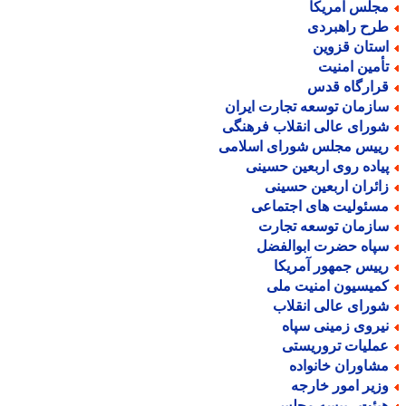
جلس آمریکا
رح راهبردی
ستان قزوین
أمین امنیت
رارگاه قدس
ازمان توسعه تجارت ایران
ورای عالی انقلاب فرهنگی
ییس مجلس شورای اسلامی
یاده روی اربعین حسینی
ائران اربعین حسینی
سئولیت های اجتماعی
ازمان توسعه تجارت
پاه حضرت ابوالفضل
ییس جمهور آمریکا
میسیون امنیت ملی
ورای عالی انقلاب
یروی زمینی سپاه
ملیات تروریستی
شاوران خانواده
زیر امور خارجه
یئت رییسه مجلس