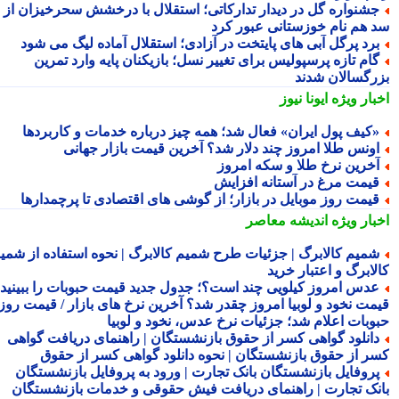
شنواره گل در دیدار تدارکاتی؛ استقلال با درخشش سحرخیزان از
 هم نام خوزستانی عبور کرد
رد پرگل آبی های پایتخت در آزادی؛ استقلال آماده لیگ می شود
ام تازه پرسپولیس برای تغییر نسل؛ بازیکنان پایه وارد تمرین
رگسالان شدند
بار ویژه
ایونا نیوز
کیف پول ایران» فعال شد؛ همه چیز درباره خدمات و کاربردها
ونس طلا امروز چند دلار شد؟ آخرین قیمت بازار جهانی
خرین نرخ طلا و سکه امروز
یمت مرغ در آستانه افزایش
یمت روز موبایل در بازار؛ از گوشی های اقتصادی تا پرچمدارها
بار ویژه
اندیشه معاصر
میم کالابرگ | جزئیات طرح شمیم کالابرگ | نحوه استفاده از شمیم
لابرگ و اعتبار خرید
دس امروز کیلویی چند است؟؛ جدول جدید قیمت حبوبات را ببینید /
مت نخود و لوبیا امروز چقدر شد؟ آخرین نرخ های بازار / قیمت روز
وبات اعلام شد؛ جزئیات نرخ عدس، نخود و لوبیا
انلود گواهی کسر از حقوق بازنشستگان | راهنمای دریافت گواهی
ر از حقوق بازنشستگان | نحوه دانلود گواهی کسر از حقوق
روفایل بازنشستگان بانک تجارت | ورود به پروفایل بازنشستگان
نک تجارت | راهنمای دریافت فیش حقوقی و خدمات بازنشستگان