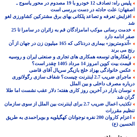
پلیس راه: تصادف 12 خودرو با 19 مصدوم در محور یاسوج ـ
فهان/ علت حادثه در دست بررسی است
فزایش تعرفه و تصاعد پلکانی بهای برق مشترکین کشاورزی لغو
خدمت رسانی موکب امامزادگان قم به زائران در سامرا تا 25
 ادامه دارد
«آندومتریوز» بیماری دردناکی که 165 میلیون زن در جهان از آن
 می برند
اهکارهای توسعه همکاری های تجاری و صنعتی ایران و روسیه
مت بیت کوین امروز 14 مرداد 1405 چقدر است؟
کس خانوادگی بهزاد خلج بازیگر سریال آقای قاضی
ماجرای ضریب 2.7 اینترنت چیست؟ شفاف سازی رگولاتوری
اره مصرف داخلی و بین الملل
وسان بازار در آخرین روز کاری هفته؛ دلار عقب نشست اما طلا
ان شد
تکذیب اعمال ضریب 2.7 برای اینترنت بین الملل از سوی سازمان
یم مقررات
اعزام کاروان 200 نفره نوجوانان کهگیلویه و بویراحمدی به طریق
سین (ع)