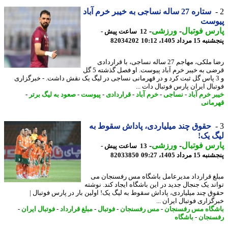
ستاره 27 ساله نساجی به خیبر خرم آباد
وست
س فوتبال
-
ورزشی
-
12 ساعت پیش -
 مرداد 1405، 10:12
82034202
رضا ملکی، مهاجم 27 ساله نساجی، با قراردادی
قرضی به خیبر خرم آباد پیوست. او فصل گذشته 5 گل
و 3 پاس گل ثبت کرد و در قهرمانی نساجی در لیگ یک نقش داشت. - خبرگزاری
بال ایران پارس فوتبال دات ...
ر خرم آباد
-
نساجی
-
خرم آباد
-
قراردادی
-
پیوست
-
صعود به لیگ برتر
-
مانی
حقوق چند میلیاردی، پاداش سقوط به
 یک!
س فوتبال
-
ورزشی
-
13 ساعت پیش -
 مرداد 1405، 09:27
82033850
غ قرارداد مدیرعامل باشگاه مس رفسنجان می
ند یک جنجال جدید در این باشگاه ایجاد کند. نوشته
ق چند میلیاردی، پاداش سقوط به لیگ یک! اولین بار در پارس فوتبال |
زاری فوتبال ایران ...
گاه مس رفسنجان
-
مس رفسنجان
-
فوتبال
-
مبلغ قرارداد
-
فوتبال ایران
-
نجان
-
باشگاه