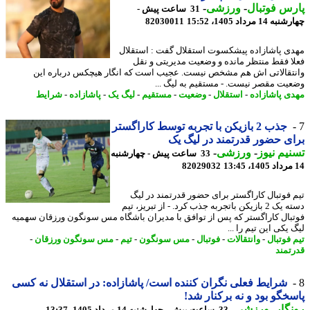
س فوتبال
-
ورزشی
-
31 ساعت پیش -
14 مرداد 1405، 15:52
82030011
ی پاشازاده پیشکسوت استقلال گفت : استقلال
ا فقط منتظر مانده و وضعیت مدیریتی و نقل
تقالاتی اش هم مشخص نیست. عجیب است که انگار هیچکس درباره این
یت مقصر نیست. - مستقیم به لیگ ...
ی پاشازاده
-
استقلال
-
وضعیت
-
مستقیم
-
لیگ یک
-
پاشازاده
-
شرایط
جذب 2 بازیکن با تجربه توسط کاراگستر
ی حضور قدرتمند در لیگ یک
یم نیوز
-
ورزشی
-
33 ساعت پیش - چهارشنبه
82029032
 فوتبال کاراگستر برای حضور قدرتمند در لیگ
دسته یک 2 بازیکن باتجربه جذب کرد. - از تبریز، تیم
بال کاراگستر که پس از توافق با مدیران باشگاه مس سونگون ورزقان سهمیه
یکی این تیم را ...
 فوتبال
-
وانتقالات
-
فوتبال
-
مس سونگون
-
تیم
-
مس سونگون ورزقان
-
تمند
شرایط فعلی نگران کننده است/ پاشازاده: در استقلال نه کسی
خگو بود و نه برکنار شد!
گار
-
ورزشی
-
33 ساعت پیش - چهارشنبه 14 مرداد 1405، 13:37