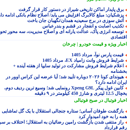
رق پایدار اماکن تاریخی شیراز در دستور کار قرار گرفت
زشکیان: مبلغ کالابرگ افزایش می یابد/ اصلاح نظام بانکی ادامه دارد
تش سوزی در برج سعیدیه همدان/نگهبان جان باخت
کذیب اصابت و انفجار در قشم و بندرعباس
وسعه انرژی پاک، عدالت یارانه ای و اصلاح مدیریت، سه محور تحول
تصادی
بار ویژه
و قیمت خودرو | چرخان
یمت پارس نوآ، مرداد 1405
رایط فروش وانت زامیاد EX، مرداد 1405
علام شرایط فروش مشارکت در تولید سایپا از هفته آینده +
شنامه
هیوندای کونا ۲۰۲۶ دوباره تأیید شد؛ آیا عرضه این کراس اوور در
ان ادامه دارد؟
کابین غول پیکر Xpeng G9L رونمایی شد؛ وسیع ترین ردیف دوم،
ری و شارژ 450 کیلومتر در ۹ دقیقه
بار فوتبال در صبح فوتبالی
ازگشت طوفان آسانی؛ ستاره جنجالی استقلال با یک گل تماشایی
ه را به خود امیدوار کرد
از منتفی شدن بازگشت رامین رضائیان به استقلال؛ اختلاف بر سر
م قرارداد