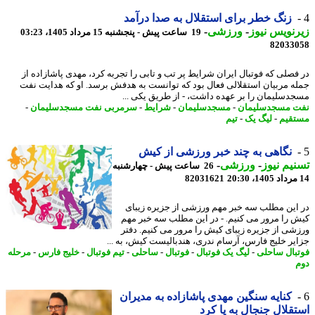
زنگ خطر برای استقلال به صدا درآمد
نویس نیوز
-
ورزشی
-
19 ساعت پیش - پنجشنبه 15 مرداد 1405، 03:23
82033
فصلی که فوتبال ایران شرایط پر تب و تابی را تجربه کرد، مهدی پاشازاده از
ه مربیان استقلالی فعال بود که توانست به هدفش برسد. او که هدایت نفت
دسلیمان را بر عهده داشت، - از طریق یکی ...
 مسجدسلیمان
-
مسجدسلیمان
-
شرایط
-
سرمربی نفت مسجدسلیمان
-
قیم
-
لیگ یک
-
تیم
نگاهی به چند خبر ورزشی از کیش
یم نیوز
-
ورزشی
-
26 ساعت پیش - چهارشنبه
82031621
این مطلب سه خبر مهم ورزشی از جزیره زیبای
 را مرور می کنیم. - در این مطلب سه خبر مهم
شی از جزیره زیبای کیش را مرور می کنیم. دفتر
یر خلیج فارس، آرسام ندری، هندبالیست کیش، به ...
بال ساحلی
-
لیگ یک فوتبال
-
فوتبال
-
ساحلی
-
تیم فوتبال
-
خلیج فارس
-
مرحله
کنایه سنگین مهدی پاشازاده به مدیران
قلال جنجال به پا کرد