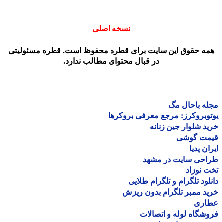
نسخه اصلی
مه حقوق این سایت برای قطره محفوظ است. قطره مسئولیتی
در قبال محتوای مطالب ندارد.
ه باحال مگ
وبروکرز: مرجع معرفی بروکرها
د شلوار جین زنانه
مت گوشی
ان پدیا
احی سایت در مشهد
 نوزاد
لود تلگرام و تلگرام طلایی
د ممبر تلگرام بدون ریزش
اری
شگاه لوله و اتصالات