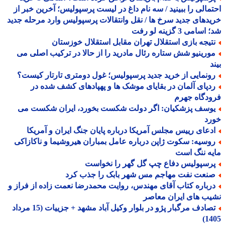
مالی را ببینید / سه نام داغ در لیست پرسپولیس؛ آخرین خبر از
دهای جدید سرخ ها / نقل وانتقالات پرسپولیس وارد مرحله جدید
سامی 3 گزینه لو رفت
تیجه بازی استقلال تهران مقابل استقلال خوزستان
ورینیو شش ستاره رئال مادرید را از حالا در ترکیب اصلی می
د
ونمایی از خرید جدید پرسپولیس؛ غول دومتری تارتار کیست؟
دپای آلمان در بقایای موشک ها و پهپادهای کشف شده در
دگاه جهرم
وسف پزشکیان: اگر دولت شکست بخورد، ایران شکست می
رد
دعای رییس مجلس آمریکا درباره پایان جنگ ایران و آمریکا
وسیه: سکوت ژاپن درباره عامل بمباران هیروشیما و ناکازاکی
ه ننگ است
رسپولیس دفاع چپ گل گهر را نخواست
نعت نفت مهاجم مس شهر بابک را جذب کرد
رباره کتاب آقای مهندس، روایت محمدرضا نعمت زاده از فراز و
ب های ایران معاصر
تصادف مرگبار پژو در بلوار وکیل آباد مشهد + جزییات (15 مرداد
14