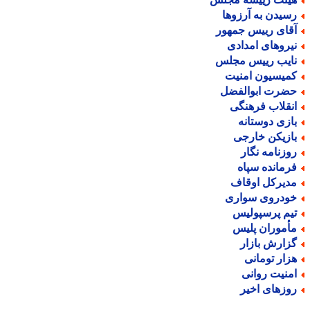
سیدن به آرزوها
قای رییس جمهور
یروهای امدادی
ایب رییس مجلس
میسیون امنیت
ضرت ابوالفضل
نقلاب فرهنگی
ازی دوستانه
ازیکن خارجی
وزنامه نگار
رمانده سپاه
دیرکل اوقاف
ودروی سواری
یم پرسپولیس
أموران پلیس
زارش بازار
زار تومانی
منیت روانی
وزهای اخیر