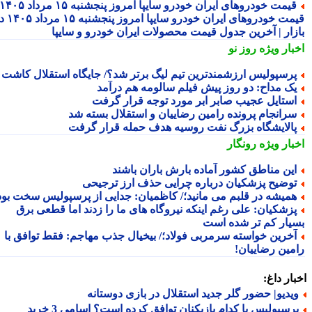
قیمت خودروهای ایران خودرو سایپا امروز پنجشنبه ۱۵ مرداد ۱۴۰۵ |
قیمت خودروهای ایران خودرو سایپا امروز پنجشنبه ۱۵ مرداد ۱۴۰۵ در
زار | آخرین جدول قیمت محصولات ایران خودرو و سایپا
بار ویژه
روز نو
رسپولیس ارزشمندترین تیم لیگ برتر شد؟/ جایگاه استقلال کاشت
ک مداح: دو روز پیش فیلم سالومه هم درآمد
ستایل عجیب صابر ابر مورد توجه قرار گرفت
رانجام پرونده رامین رضاییان و استقلال بسته شد
الایشگاه بزرگ نفت روسیه هدف حمله قرار گرفت
بار ویژه
رونگار
ین مناطق کشور آماده بارش باران باشند
وضیح پزشکیان درباره چرایی حذف ارز ترجیحی
میشه در قلبم می مانید؛/ کاظمیان: جدایی از پرسپولیس سخت بود
زشکیان: علی رغم اینکه نیروگاه های ما را زدند اما قطعی برق
یار کم تر شده است
خرین خواسته سرمربی فولاد؛/ بیخیال جذب مهاجم: فقط توافق با
مین رضاییان!
ار داغ:
یدیو| حضور گلر جدید استقلال در بازی دوستانه
پرسپولیس با کدام بازیکنان توافق کرده است؟ اسامی 3 خرید