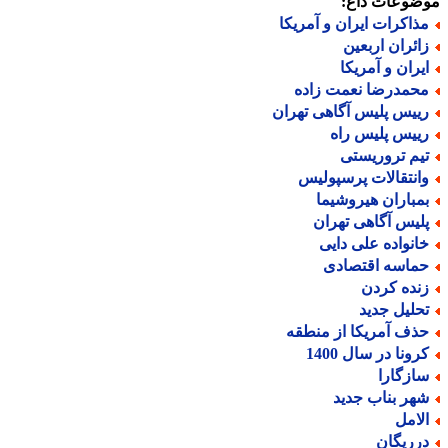
ضوعات داغ:
ذاکرات ایران و آمریکا
ائران اربعین
یران و آمریکا
حمدرضا نعمت زاده
ییس پلیس آگاهی تهران
ییس پلیس راه
یم تروریستی
انتقالات پرسپولیس
مباران هیروشیما
لیس آگاهی تهران
انواده علی دایی
ماسه اقتصادی
نده کردن
حلیل جدید
ذف آمریکا از منطقه
رونا در سال 1400
ازگارا
هر بناب جدید
لامل
رریگان