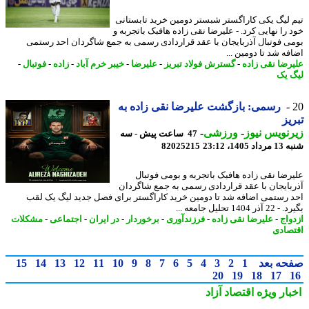
 لیگ یکی کاراگستر شبستر دومین خرید تابستانی
 را نهایی کرد. - علیرضا نقی زاده هافبک باتجربه و
ی فوتبال آذربایجان با عقد قراردادی رسمی به جمع شاگردان احد رستمی
فه شد تا دومین ...
رضا نقی زاده
-
گسترش فولاد تبریز
-
علیرضا
-
خیبر خرم آباد
-
زاده
-
فوتبال
-
 یک
رسمی: بازگشت علیرضا نقی زاده به
یز
نویس نیوز
-
ورزشی
-
47 ساعت پیش - سه
1405، 23:12
82025215
رضا نقی زاده هافبک باتجربه و بومی فوتبال
بایجان با عقد قراردادی رسمی به جمع شاگردان
 رستمی اضافه شد تا دومین خرید کاراگستر برای فصل جدید لیگ یک لقب
 1404 تحلیل جامعه ...
واج
-
علیرضا نقی زاده
-
فرزندآوری
-
برخوردار
-
در ایران
-
اجتماعی
-
مشکلات
صادی
حه بعد
1
2
3
4
5
6
7
8
9
10
11
12
13
14
15
20
19
18
17
بار ویژه
اقتصاد آزاد