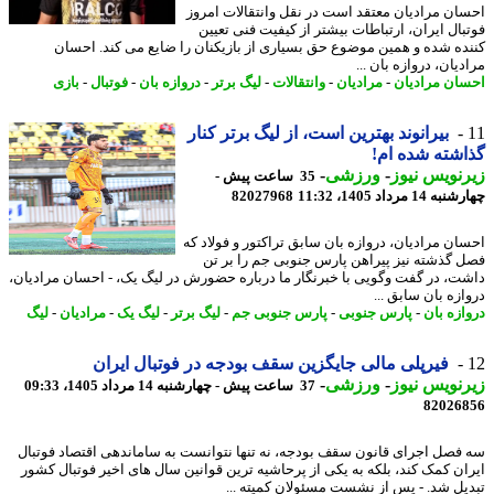
ان مرادیان معتقد است در نقل وانتقالات امروز
بال ایران، ارتباطات بیشتر از کیفیت فنی تعیین
ده شده و همین موضوع حق بسیاری از بازیکنان را ضایع می کند. احسان
یان، دروازه بان ...
ان مرادیان
-
مرادیان
-
وانتقالات
-
لیگ برتر
-
دروازه بان
-
فوتبال
-
بازی
بیرانوند بهترین است، از لیگ برتر کنار
شته شده ام!
نویس نیوز
-
ورزشی
-
35 ساعت پیش -
14 مرداد 1405، 11:32
82027968
ان مرادیان، دروازه بان سابق تراکتور و فولاد که
 گذشته نیز پیراهن پارس جنوبی جم را بر تن
ت، در گفت وگویی با خبرنگار ما درباره حضورش در لیگ یک، - احسان مرادیان،
زه بان سابق ...
ازه بان
-
پارس جنوبی
-
پارس جنوبی جم
-
لیگ برتر
-
لیگ یک
-
مرادیان
-
لیگ
فیرپلی مالی جایگزین سقف بودجه در فوتبال ایران
نویس نیوز
-
ورزشی
-
37 ساعت پیش - چهارشنبه 14 مرداد 1405، 09:33
82026
فصل اجرای قانون سقف بودجه، نه تنها نتوانست به ساماندهی اقتصاد فوتبال
ان کمک کند، بلکه به یکی از پرحاشیه ترین قوانین سال های اخیر فوتبال کشور
یل شد. - پس از نشست مسئولان کمیته ...