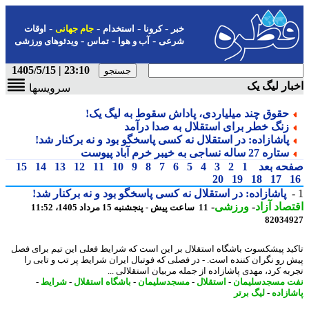
-
-
-
-
خبر
کرونا
استخدام
جام جهانی
اوقات
-
-
-
شرعی
آب و هوا
تماس
ویدئوهای ورزشی
23:10 | 1405/5/15
ار لیگ یک
سرویسها
حقوق چند میلیاردی، پاداش سقوط به لیگ یک!
زنگ خطر برای استقلال به صدا درآمد
پاشازاده: در استقلال نه کسی پاسخگو بود و نه برکنار شد!
ستاره 27 ساله نساجی به خیبر خرم آباد پیوست
حه بعد
1
2
3
4
5
6
7
8
9
10
11
12
13
14
15
20
19
18
17
پاشازاده: در استقلال نه کسی پاسخگو بود و نه برکنار شد!
صاد آزاد
-
ورزشی
-
11 ساعت پیش - پنجشنبه 15 مرداد 1405، 11:52
82034
ید پیشکسوت باشگاه استقلال بر این است که شرایط فعلی این تیم برای فصل
 رو نگران کننده است. - در فصلی که فوتبال ایران شرایط پر تب و تابی را
به کرد، مهدی پاشازاده از جمله مربیان استقلالی ...
 مسجدسلیمان
-
استقلال
-
مسجدسلیمان
-
باشگاه استقلال
-
شرایط
-
ازاده
-
لیگ برتر