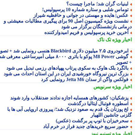
بنیات گران شد؛ ماجرا چیست؟
وماس شلبی و ستاره شماره 10 پرسپولیس!
کس| هایده و مهستی در جوانی و حافظیه شیراز
نشست ویژه کمیسیون اصل 90 برای پیگیری مطالبات معیشتی و
مانی بازنشستگان برگزار می شود
خرین خرید پرسپولیس و فریم امیدوارکننده
بار ویژه
تک ناک
رخودروی ۲.۵ میلیون دلاری Blackbird هنسی رونمایی شد + تصویر
گوشی M8 Power پوکو با باتری ۸۰۰۰ میلی آمپرساعتی معرفی شد
تصویر
الگرد بلک هاوک به سکوی پرتاب پهپادهای رزمی تبدیل می شود
زرگ ترین نیروگاه خورشیدی ایران در این استان احداث می شود
ولکس واگن از سدان Jetta M6 رونمایی کرد
بار ویژه
سرنویس
زشکیان: کشورهای همسایه اجازه ندادند ضدنقلاب وارد شوند
سطوره فوتبال ایتالیا درگذشت
خ پوزنان یک قدم به صعود نزدیک شد؛/ پیروزی اروپایی آبی ها با
زنی جانشین اللهیار
حرخیزان با توپ پر برگشت (عکس)
ضور سریع خریدهای جدید فراز در خرم آباد
بار ویژه
تسنیم نیوز