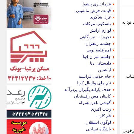
اکونیوز
فرمانداری پیشوا
الف
قیمت فرش ماشینی
انتشار آنلاین
غزل شاکری
اندیشه قرن
نو: به
تلسکوپ مرکات
اندیشه معاصر
لوازم آرایش
اندیشه ها
تجهیزات نیروگاهی
انرژی پرس
چشمه زعفران
ای استخدام
امیرقلعه نویی
ایتنا
جلسه سران قوا
ایراف
دادستانی دنا
ایران آرت
اینشتین
ایران آنلاین
فتاب
جام حذفی فرانسه
ایران زندگی
تیم ملی والیبال کوبا
ایران فوری
حذف یارانه بگیران پردرآمد
ایرانی روز
کاپیتان مس رفسنجان
ایرانیتال
گوشی تلفن همراه
ایرنا
زینب اکبری
ایسکانیوز
قم کارت
ایسنا
لوگوی استقلال
ایکنا
باشگاه نساجی
4 درصد از بیماران فشارخونی
ایلنا