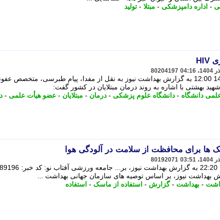
ی
-
اداره دامپزشکی
-
مبتلا
-
تولید
HI
80204197
289213 تاریخ انتشار: یکشنبه 23 آذر 1404 12:00 به گزارش بهداشت نیوز به نقل از مفدا، پیام طبرسی، متخصص ع
د بهشتی با اشاره به روند درمان مبتلایان در کشور گفت:
لمی دانشگاه
-
دانشگاه علوم پزشکی
-
درمان
-
مبتلایان
-
عضو هیأت علمی
-
د
ک ها برای محافظت از سلامت در آلودگی هوا
80192071
داشت
-
بهداشت
-
گزارش
-
استفاده از ماسک
-
استفاده