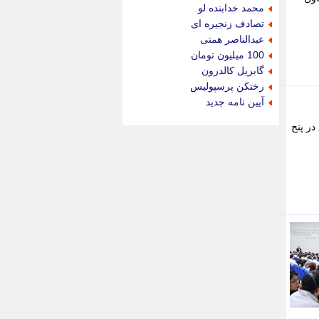
جام جم
محمد خدابنده لو
جدید پرس
تصادف زنجیره ای
جماران
عبدالناصر همتی
جوان ایرانی
100 میلیون تومان
جهان مانا
گابریل کالدرون
جهان نگر
رختکن پرسپولیس
جهان نیوز
آیین نامه جدید
چطور
نظام ارجاع در پنج
چمپیونات
چمدون
چه خبر
حادثه 24
حرف تو
حوادث پلاس
حوزه نیوز
خبر آنلاین
خبر جنوب
خبر سیاسی
خبر گردون
خبر ورزشی
خبرجو