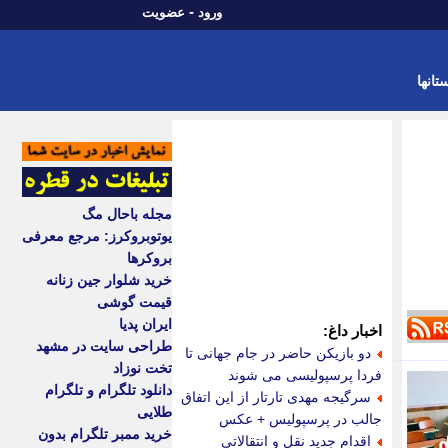
-
ورود
عضویت
تانها
مجله باحال مگ
یوتوبروکرز: مرجع معرفی
بروکرها
خرید شلوار جین زنانه
قیمت گوشی
ایران پدیا
اخبار داغ:
طراحی سایت در مشهد
دو بازیکن حاضر در جام جهانی تا
تخت نوزاد
فردا پرسپولیسی می شوند
دانلود تلگرام و تلگرام
سرگیجه مهدی تارتار از این اتفاق
طلایی
جالب در پرسپولیس + عکس
خرید ممبر تلگرام بدون
اقدام جدید نقل و انتقالاتی