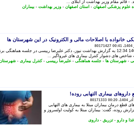
 - قائم مقام وزیر بهداشت از ابتلای ...
ه علوم پزشکی اصفهان
-
استان اصفهان
-
وزیر بهداشت
-
بیماران
ی خانواده با اصلاحات مالی و الکترونیک در این شهرستان ها
80171427
289123 تاریخ انتشار: پنجشنبه 20 آذر 1404 12:34 به گزارش بهداشت نیوز، دکتر علیرضا رییسی در جلسه هماهنگی ب
ه شاخص های دشوار کنترل بیماری های غیرواگیر ...
ی
-
شهرستان ها
-
جلسه هماهنگی
-
علیرضا رییسی
-
کنترل بیماری
-
شهرستان
اروهای بیماری التهابی روده!
80171333
طع درمان بیماران مبتلا به بیماری های التهابی
 گزارش روده، گفت: بیماران مبتلا به کولیت اولسروز و
ذا و دارو
-
تزریق
-
داروی