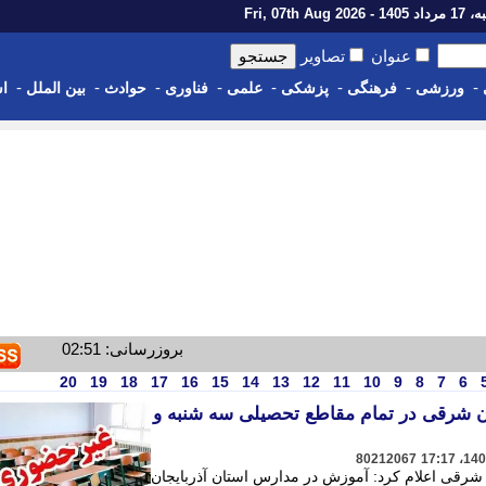
1 - Fri, 07th Aug 2026
عنوان
تصاویر
-
-
-
-
-
-
-
-
ورزشی
فرهنگی
پزشکی
علمی
فناوری
حوادث
بین الملل
اس
بروزرسانی: 02:51
20
19
18
17
16
15
14
13
12
11
10
9
8
7
6
ن شرقی در تمام مقاطع تحصیلی سه شنبه و
80212067
ن شرقی اعلام کرد: آموزش در مدارس استان آذربایجان