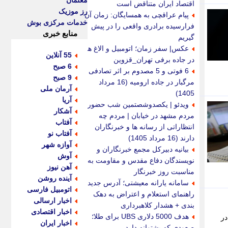
معلمان
اقتصاد ایران متناقض است
رز موزیک
پیام عراقچی به همسایگان: زمان آن
خدمات مرکزی بوش
فرارسیده برادری واقعی را در پیش
منابع خبری
گیریم
عکس| سفر زمان؛ اتومبیل و الاغ ها
55 آنلاین
در جاده برفی تهران_قزوین
6 صبح
6 فوتی و 5 مصدوم بر اثر تصادفی
9 صبح
مرگبار در جاده ارومیه (16 مرداد
آرمان ملی
1405)
آریا
ویدئو | یکصدوشصتمین شب حضور
آشکار
مردم مشهد در خیابان | مردم چه
آفتاب
انتظاراتی از رسانه ها و خبرنگاران
آفتاب نو
دارند (16 مرداد 1405)
آوازه شهر
بیانیه دبیرکل مجمع خبرنگاران و
آوش
نویسندگان دفاع مقدس و مقاومت به
آهن نیوز
مناسبت روز خبرنگار
آینده روشن
سامانه یارانه معیشتی؛ آدرس جدید،
اتومبیل فارسی
راهنمای استعلام و اعتراض به دهک
اخبار ارسالی
بندی + هشدار کلاهبرداری
اخبار اقتصادی
هدف 5000 دلاری UBS برای طلا؛
 در
اخبار ایران
صعودی که پشتوانه دارد