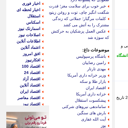
اخبار فوری
خبر خوب برای سلامت مغز؛ قدرت
اخبار لحظه ای
شگفت انگیز چای، توت و روغن زیتون
استقلال
کلمات مرگبار؛ جملاتی که زندگی
اسکناس
مشترک را به آتش می کشد
اسمارتک نیوز
عکس العمل پزشکیان به حرکتش
اصلاحات نیوز
که سوژه شد
اطلاعات آنلاین
فونی و
اعتماد آنلاین
موضوعات داغ:
افق امروز
انشگاه
باشگاه پرسپولیس
افکارنیوز
رامین رضاییان
اقتصاد 100
مهدی تارتار
اقتصاد 24
وزیر خزانه داری آمریکا
اقتصاد آزاد
بازار طلا و سکه
اقتصاد آنلاین
اقتصاد ایران
اقتصاد ایران
خزانه داری آمریکا
289196 تاریخ انتشار: شنبه 22 آذر 1404 22:20 به گزارش بهداشت نیوز، بر... جامعه ورزشی آفتاب نو: کد خبر: 289196 تاریخ
اقتصاد معاصر
پیشکسوت استقلال
اقتصاد نیوز
ساماندهی نیروهای شرکتی
اکو ایران
بارش های سنگین
اکوفارس
آیت الله غفاری
اکونگار
یوز