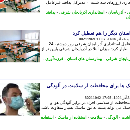
ری (روزهای سه شنبه، - مدیرکل پدافند غیرعامل
ی
-
آذربایجان
-
استانداری آذربایجان شرقی
-
پدافند
ان
ستان دیگر را هم تعطیل کرد
80211969
علی امیری در جلسه کارگروه پدافند غیرعامل استانداری آذربایجان شرقی روز دوشنبه 24
ظهار کرد: میزان ابتلا در آذربایجان شرقی پایین تر از
ربایجان شرقی
-
بیمارستان های استان
-
فرزندآوری
-
سک ها برای محافظت از سلامت در آلودگی
80211942
 محافظت از سلامتی افراد در برابر آلودگی هوا و
اسک می تواند بسته به نوع ماسک بسیار متفاوت باشد.
داشت
-
آلودگی
-
سلامت
-
استفاده از ماسک
-
استفاده