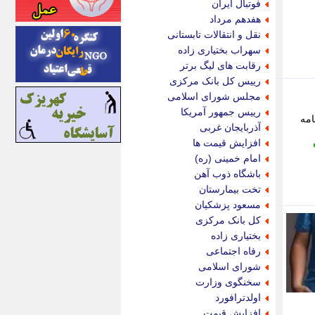
فوتبال ایران
اینتیتر
هفدهم مرداد
ایونا نیوز
نقل و انتقالات تابستانی
بازتاب آنلاین
سهراب بختیاری زاده
باشگاه خبرنگاران
رقابت های لیگ برتر
باغستان نیوز
رییس کل بانک مرکزی
بامبوک
مجلس شورای اسلامی
ببین و بخون
رییس جمهور آمریکا
رنامه
بدینسان
آذربایجان غربی
بنکر
افزایش قیمت ها
بیت ران
امام خمینی (ره)
پارس فوتبال
باشگاه ذوب آهن
پارسینه
تخت بیمارستان
پارسینه پلاس
مسعود پزشکیان
پاز آنلاین
کل بانک مرکزی
پاس گل
بختیاری زاده
پانا
رفاه اجتماعی
پرتو نیوز
شورای اسلامی
پرسون
سخنگوی وزارت
پنجره نیوز
اولدترافورد
پویامگ
افزایش قیمت