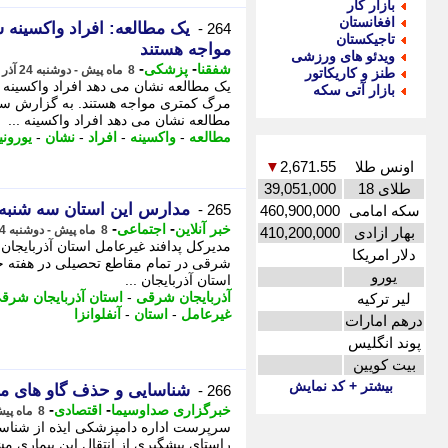
بازار کار
افغانستان
264 -
تاجیکستان
مواجه هستند
ویدئو های ورزشی
-
-
شفقنا
پزشکی
8 ماه پیش - دوشنبه 24 آذر 1404، 16:42
طنز و کاریکاتور
بازار آتی سکه
مرگ کمتری مواجه هستند. به گزارش سرو
مطالعه نشان می دهد افراد واکسینه ...
مطالعه
-
واکسینه
-
افراد
-
نشان
-
یورونی
اونس طلا
2,671.55
▼
طلای 18
39,051,000
مدارس این استان سه شنبه 
265 -
سکه امامی
460,900,000
-
-
خبر آنلاین
اجتماعی
8 ماه پیش - دوشنبه 24 آذر 1404، 16:35
بهار ازادی
410,200,000
مدیرکل پدافند غیرعامل استان آذربایجا
دلار امریکا
شرقی در تمام مقاطع تحصیلی در هفته جا
یورو
استان آذربایجان ...
آذربایجان شرقی
-
استان آذربایجان شرق
لیر ترکیه
غیرعامل
-
استان
-
آنفلوانزا
درهم امارات
پوند انگلیس
بیت کویین
بیشتر + کد نمایش
شناسایی و حذف گاو های مبتل
266 -
-
-
خبرگزاری صداوسیما
اقتصادی
8 ماه پیش - دوشنبه 24 آذر 1404، 12:15
راستای پیشگیری از انتقال این بیماری مش