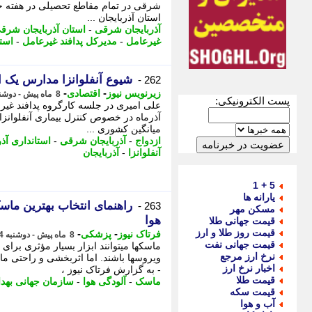
شرقی در تمام مقاطع تحصیلی در هفته جا
استان آذربایجان ...
آذربایجان شرقی
-
استان آذربایجان شرق
غیرعامل
-
مدیرکل پدافند غیرعامل
-
است
شیوع آنفلوانزا مدارس یک ا
262 -
-
-
زیرنویس نیوز
اقتصادی
8 ماه پیش - دوشنبه 24 آذر 1404، 17:07
پست الکترونیکی:
آذرماه در خصوص کنترل بیماری آنفلوانزا ا
میانگین کشوری ...
ازدواج
-
آذربایجان شرقی
-
استانداری آذ
آنفلوانزا
-
آذربایجان
5 + 1
یارانه ها
راهنمای انتخاب بهترین ما
263 -
مسکن مهر
هوا
قیمت جهانی طلا
قیمت روز طلا و ارز
-
-
فرتاک نیوز
پزشکی
8 ماه پیش - دوشنبه 24 آذر 1404، 17:05
قیمت جهانی نفت
ماسکها میتوانند ابزار بسیار مؤثری برای
نرخ ارز مرجع
ویروسها باشند. اما اثربخشی و راحتی م
اخبار نرخ ارز
- به گزارش فرتاک نیوز ،
قیمت طلا
ماسک
-
آلودگی هوا
-
سازمان جهانی به
قیمت سکه
آب و هوا