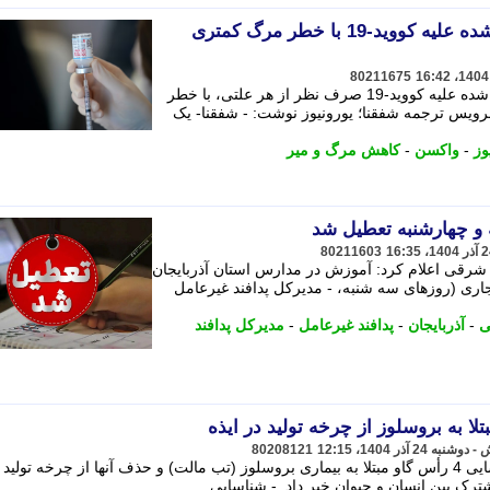
یک مطالعه: افراد واکسینه شده علیه کووید-19 با خطر مرگ کمتری
80211675
یک مطالعه نشان می دهد افراد واکسینه شده علیه کووید-19 صرف نظر از هر علتی، با خطر
یس ترجمه شفقنا؛ یورونیوز نوشت: - شفقنا- یک
وز
-
واکسن
-
کاهش مرگ و میر
و چهارشنبه تعطیل شد
80211603
ن شرقی اعلام کرد: آموزش در مدارس استان آذربایجان
ری (روزهای سه شنبه، - مدیرکل پدافند غیرعامل
ی
-
آذربایجان
-
پدافند غیرعامل
-
مدیرکل پدافند
ا به بروسلوز از چرخه تولید در ایذه
80208121
سرپرست اداره دامپزشکی ایذه از شناسایی 4 رأس گاو مبتلا به بیماری بروسلوز (تب مالت) و حذف آنها از چرخه تولید
ترک بین انسان و حیوان خبر داد. - شناسایی ...