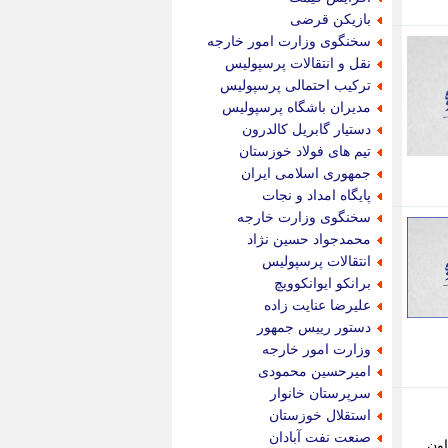
پویه آنلاین
بازیکن قرضی
پیام نفت
سخنگوی وزارت امور خارجه
تابناک
نقل و انتقالات پرسپولیس
تازه نیوز
ترکیب احتمالی پرسپولیس
تبیان
مدیران باشگاه پرسپولیس
تجارت نیوز
دستیار گابریل کالدرون
تحریریه
تیم های فولاد خوزستان
ترابر نیوز
جمهوری اسلامی ایران
ترفندباز
پایگاه امداد و نجات
تریبون اقتصاد
سخنگوی وزارت خارجه
تسنیم نیوز
محمدجواد حسین نژاد
تک ناک
انتقالات پرسپولیس
تکراتو
برانکو ایوانکوویچ
توریسم آنلاین
علیرضا عنایت زاده
تولید نیوز
دستور رییس جمهور
تیتر فوری
وزارت امور خارجه
تیکنا
امیرحسین محمودی
جاب ویژن
سرپرستان خانوار
جار نیوز
استقلال خوزستان
جالبتر
صنعت نفت آبادان
اون