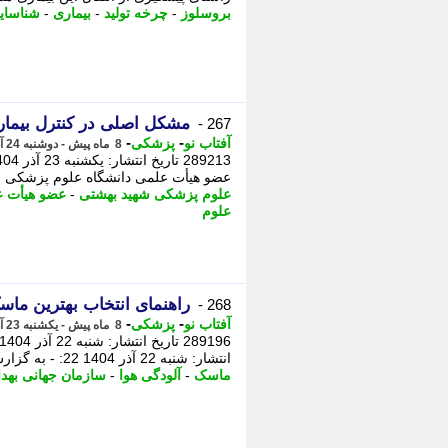
بروسلوز
-
چرخه تولید
-
بیماری
-
شناسای
مشکل اصلی در کنترل بیماری V
267 -
-
-
آفتاب نو
پزشکی
8 ماه پیش - دوشنبه 24 آذر 1404، 04:16
عضو هیأت علمی دانشگاه علوم پزشکی شهی
علوم پزشکی شهید بهشتی
-
عضو هیأت ع
علوم
راهنمای انتخاب بهترین ماس
268 -
-
-
آفتاب نو
پزشکی
8 ماه پیش - یکشنبه 23 آذر 1404، 03:51
انتشار: شنبه 22 آذر 1404 22: - به گزارش بهداشت نیوز، بر اساس توصیه های سازمان جهانی بهداشت ...
ماسک
-
آلودگی هوا
-
سازمان جهانی به