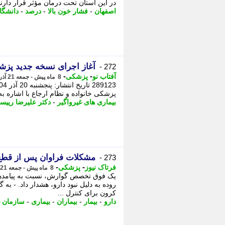
در این استان تحت درمان مؤثر قرار دارند.
اصفهان
-
فشار خون بالا
-
درصد
-
دانشگا
آغاز اجرای نسخه جدید پزشک
272 -
-
-
آفتاب نو
پزشکی
8 ماه پیش - جمعه 21 آذر 1404، 00:41
پزشکی خانواده و نظام ارجاع با اشاره ب
بیماری های غیرواگیر
-
دکتر علیرضا رییس
مشکلات فراوان پس از قطع د
273 -
-
-
فرتاک نیوز
پزشکی
8 ماه پیش - جمعه 21 آذر 1404، 00:20
یک فوق تخصص گوارش، نسبت به پیامدهای ق
روده به دلیل نبود دارو، هشدار داد. - به
کرون برای کنترل ...
دارو
-
بیمار
-
بیماران
-
بیماری
-
سازمان غ