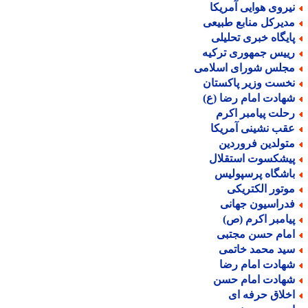
یروی هوایی آمریکا
دیرکل منابع طبیعی
ایگاه خبری تحلیلی
ییس جمهوری ترکیه
جلس شورای اسلامی
خست وزیر پاکستان
هادت امام رضا (ع)
حلت پیامبر اکرم
قب نشینی آمریکا
تولدین فروردین
یشکسوت استقلال
اشگاه پرسپولیس
وتور الکتریکی
دراسیون جهانی
یامبر اکرم (ص)
مام حسن مجتبی
ید محمد خاتمی
هادت امام رضا
هادت امام حسن
خلاق حرفه ای