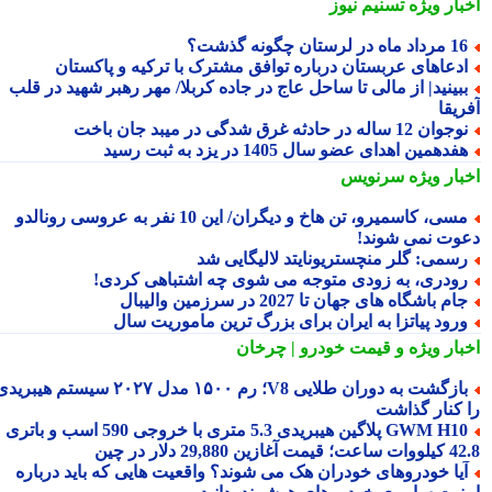
بار ویژه
تسنیم نیوز
داد ماه در لرستان چگونه گذشت؟
دعاهای عربستان درباره توافق مشترک با ترکیه و پاکستان
بینید| از مالی تا ساحل عاج در جاده کربلا/ مهر رهبر شهید در قلب
یقا
جوان 12 ساله در حادثه غرق شدگی در میبد جان باخت
فدهمین اهدای عضو سال 1405 در یزد به ثبت رسید
بار ویژه
سرنویس
مسی، کاسمیرو، تن هاخ و دیگران/ این 10 نفر به عروسی رونالدو
وت نمی شوند!
سمی: گلر منچستریونایتد لالیگایی شد
ودری، به زودی متوجه می شوی چه اشتباهی کردی!
ام باشگاه های جهان تا 2027 در سرزمین والیبال
رود پیاتزا به ایران برای بزرگ ترین ماموریت سال
بار ویژه
و قیمت خودرو | چرخان
بازگشت به دوران طلایی V8؛ رم ۱۵۰۰ مدل ۲۰۲۷ سیستم هیبریدی
 کنار گذاشت
GWM H10 پلاگین هیبریدی 5.3 متری با خروجی 590 اسب و باتری
 آغازین 29,880 دلار در چین
یا خودروهای خودران هک می شوند؟ واقعیت هایی که باید درباره