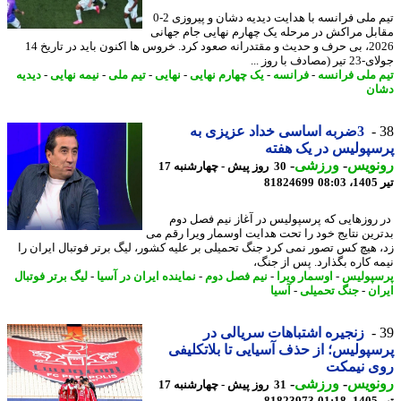
تیم ملی فرانسه با هدایت دیدیه دشان و پیروزی 2-0
بل مراکش در مرحله یک چهارم نهایی جام جهانی
2026، بی حرف و حدیث و مقتدرانه صعود کرد. خروس ها اکنون باید در تاریخ 14
مصادف با روز ...
 ملی فرانسه
-
فرانسه
-
یک چهارم نهایی
-
نهایی
-
تیم ملی
-
نیمه نهایی
-
دیدیه
ن
3ضربه اساسی خداد عزیزی به
پولیس در یک هفته
نویس
-
ورزشی
-
30 روز پیش - چهارشنبه 17
0
81824699
روزهایی که پرسپولیس در آغاز نیم فصل دوم
رین نتایج خود را تحت هدایت اوسمار ویرا رقم می
 هیچ کس تصور نمی کرد جنگ تحمیلی بر علیه کشور، لیگ برتر فوتبال ایران را
ه کاره بگذارد. پس از جنگ،
پولیس
-
اوسمار ویرا
-
نیم فصل دوم
-
نماینده ایران در آسیا
-
لیگ برتر فوتبال
ان
-
جنگ تحمیلی
-
آسیا
زنجیره اشتباهات سریالی در
پولیس؛ از حذف آسیایی تا بلاتکلیفی
ی نیمکت
نویس
-
ورزشی
-
31 روز پیش - چهارشنبه 17
0
81823973