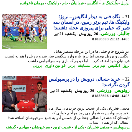
یل
-
وایکینگ ها
-
انگلیس
-
قربانیان
-
جام
-
وایکینگ
-
مهمان ناخوانده
نگاه فنی به دیدار انگلیس – نروژ؛
کینگ ها، تیم برتر زمین، در آسمان سه
 که خیلی برای پیروزی عجله داشتند!
بتر
-
ورزشی
-
26 روز پیش - یکشنبه 21 تیر
81856303
1405
شروع جام خیلی ها در این مرحله منتظر تقابل
لیس و برزیل بودند، اما نروژ تازه وارد شگفتی ساز شد و برزیل را هم به لیست
انیان خود اضافه کرد. - اما دیدیم که بازی چه سرانجامی داشت. ...
ژ
-
انگلیس
-
تیم برتر
-
مسابقه
-
برتر
-
قوانین داوری
-
برزیل
خرید جنجالی درویش را در پرسپولیس
ن نگرفتند!
نویس
-
ورزشی
-
26 روز پیش - یکشنبه 21 تیر
81853606
1405
بی فخریان یکی از عجیب ترین خریدهای سال های
ر پرسپولیس به شمار می رود. مهاجم جوانی که
ستان گذشته در انتقالی جنجالی از شمس آذر به جمع سرخپوشان اضافه شد؛
الی که از همان ابتدا ...
پولیس
-
مجتبی فخریان
-
یکی از
-
عجیب ترین
-
سرخپوشان
-
مهاجم
-
گذشته