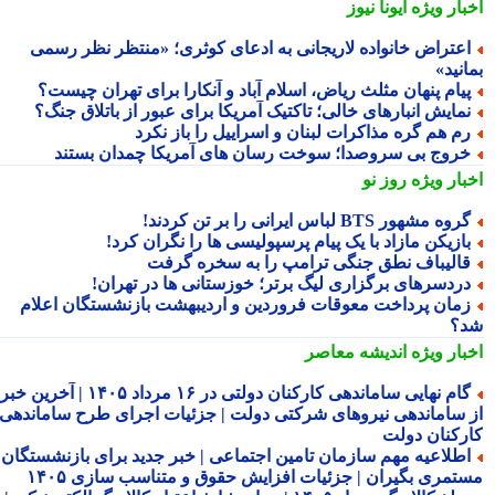
بار ویژه
ایونا نیوز
عتراض خانواده لاریجانی به ادعای کوثری؛ «منتظر نظر رسمی
نید»
یام پنهان مثلث ریاض، اسلام آباد و آنکارا برای تهران چیست؟
مایش انبارهای خالی؛ تاکتیک آمریکا برای عبور از باتلاق جنگ؟
م هم گره مذاکرات لبنان و اسراییل را باز نکرد
روج بی سروصدا؛ سوخت رسان های آمریکا چمدان بستند
بار ویژه
روز نو
روه مشهور BTS لباس ایرانی را بر تن کردند!
ازیکن مازاد با یک پیام پرسپولیسی ها را نگران کرد!
الیباف نطق جنگی ترامپ را به سخره گرفت
ردسرهای برگزاری لیگ برتر؛ خوزستانی ها در تهران!
مان پرداخت معوقات فروردین و اردیبهشت بازنشستگان اعلام
؟
بار ویژه
اندیشه معاصر
گام نهایی ساماندهی کارکنان دولتی در ۱۶ مرداد ۱۴۰۵ | آخرین خبر
 ساماندهی نیروهای شرکتی دولت | جزئیات اجرای طرح ساماندهی
رکنان دولت
طلاعیه مهم سازمان تامین اجتماعی | خبر جدید برای بازنشستگان و
تمری بگیران | جزئیات افزایش حقوق و متناسب سازی ۱۴۰۵