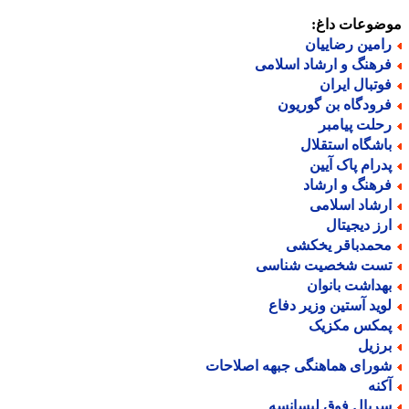
ضوعات داغ:
امین رضاییان
رهنگ و ارشاد اسلامی
وتبال ایران
رودگاه بن گوریون
حلت پیامبر
اشگاه استقلال
درام پاک آیین
رهنگ و ارشاد
رشاد اسلامی
رز دیجیتال
حمدباقر یخکشی
ست شخصیت شناسی
هداشت بانوان
وید آستین وزیر دفاع
مکس مکزیک
رزیل
ورای هماهنگی جبهه اصلاحات
کنه
ریال فوق لیسانسه