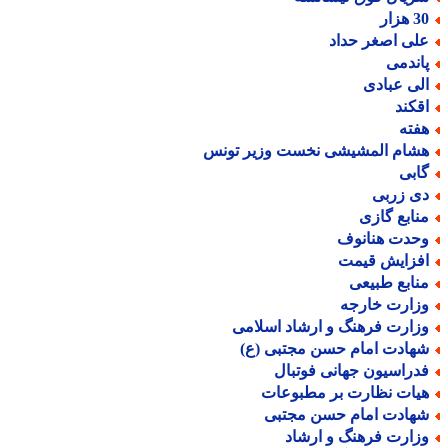
هزار
لی اصغر حداد
اندمی
لی عبادی
قکند
فته
شام المشیشی نخست وزیر تونس
ابی
ی زربی
نابع گازی
حدت هنانوف
فزایش قیمت
نابع طبیعی
زارت خارجه
زارت فرهنگ و ارشاد اسلامی
هادت امام حسن مجتبی (ع)
دراسیون جهانی فوتبال
یات نظارت بر مطبوعات
هادت امام حسن مجتبی
زارت فرهنگ و ارشاد