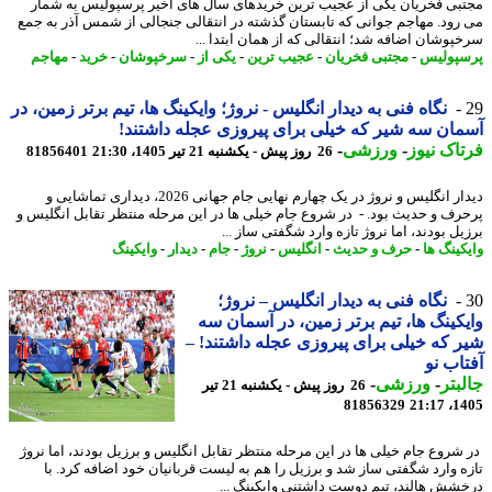
بی فخریان یکی از عجیب ترین خریدهای سال های اخیر پرسپولیس به شمار
رود. مهاجم جوانی که تابستان گذشته در انتقالی جنجالی از شمس آذر به جمع
پوشان اضافه شد؛ انتقالی که از همان ابتدا ...
پولیس
-
مجتبی فخریان
-
عجیب ترین
-
یکی از
-
سرخپوشان
-
خرید
-
مهاجم
نگاه فنی به دیدار انگلیس - نروژ؛ وایکینگ ها، تیم برتر زمین، در
ان سه شیر که خیلی برای پیروزی عجله داشتند!
اک نیوز
-
ورزشی
-
26 روز پیش - یکشنبه 21 تیر 1405، 21:30
81856401
دیدار انگلیس و نروژ در یک چهارم نهایی جام جهانی 2026، دیداری تماشایی و
رف و حدیث بود. - در شروع جام خیلی ها در این مرحله منتظر تقابل انگلیس و
ل بودند، اما نروژ تازه وارد شگفتی ساز ...
کینگ ها
-
حرف و حدیث
-
انگلیس
-
نروژ
-
جام
-
دیدار
-
وایکینگ
نگاه فنی به دیدار انگلیس – نروژ؛
کینگ ها، تیم برتر زمین، در آسمان سه
 که خیلی برای پیروزی عجله داشتند! –
اب نو
بتر
-
ورزشی
-
26 روز پیش - یکشنبه 21 تیر
81856329
1405
شروع جام خیلی ها در این مرحله منتظر تقابل انگلیس و برزیل بودند، اما نروژ
ه وارد شگفتی ساز شد و برزیل را هم به لیست قربانیان خود اضافه کرد. با
شش هالند، تیم دوست داشتنی وایکینگ ...