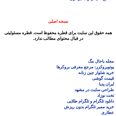
نسخه اصلی
مه حقوق این سایت برای قطره محفوظ است. قطره مسئولیتی
در قبال محتوای مطالب ندارد.
ه باحال مگ
وبروکرز: مرجع معرفی بروکرها
د شلوار جین زنانه
مت گوشی
ان پدیا
احی سایت در مشهد
 نوزاد
لود تلگرام و تلگرام طلایی
د ممبر تلگرام بدون ریزش
اری