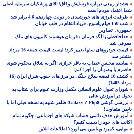
شدار ربیعی درباره فرسایش وفاق؛ آقای پزشکیان سرمایه اصلی
 اعتماد مردم است
رفیت انرژی های خورشیدی در دولت چهاردهم 4.6 برابر شد
شب 159 قیام یاسوج؛ فریاد انتقام در قلب خیابان
هوری+تصاویر
داحافظی با لگد فرمان / فرمان هوشمند کامیون های ماک
رفی شد
قیمت خودروهای سایپا تغییر کرد؛ لیست قیمت جمعه 16 مرداد
تشر شد
ماینده مجلس خطاب به باقر خرازی: اگر به شلاق محکوم شوی
رم با وضو آن را اجرا کنم!
کشف 10 قبضه سلاح جنگی در مرز های جنوب شرق ایران (16
 1405)
ورای تحول علوم انسانی مکمل وزارت علوم برای شتاب به
ل در آموزش عالی
بررسی گوشی Galaxy Z Flip8؛ ظاهر شبیه به نسخه قبلی اما با
ن متفاوت!
موزش حذف دائمی حساب شبکه های اجتماعی؛ چگونه تمام
نت های خود را دیلیت کنیم؟
نهایی، کمبود ویتامین می آورد؟ اطلاعات آنلاین