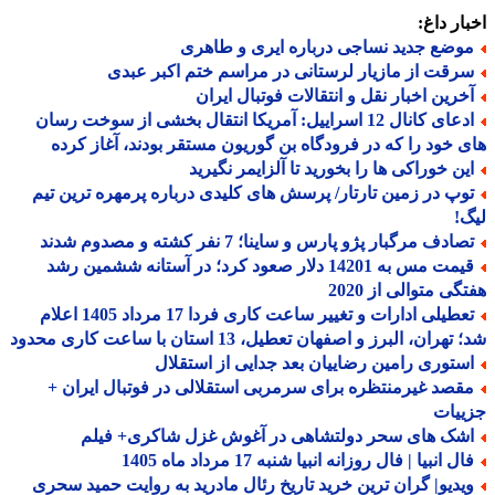
ار داغ:
وضع جدید نساجی درباره ایری و طاهری
رقت از مازیار لرستانی در مراسم ختم اکبر عبدی
خرین اخبار نقل و انتقالات فوتبال ایران
ادعای کانال 12 اسراییل: آمریکا انتقال بخشی از سوخت رسان
 خود را که در فرودگاه بن گوریون مستقر بودند، آغاز کرده
ین خوراکی ها را بخورید تا آلزایمر نگیرید
وپ در زمین تارتار/ پرسش های کلیدی درباره پرمهره ترین تیم
!
ادف مرگبار پژو پارس و ساینا؛ 7 نفر کشته و مصدوم شدند
قیمت مس به 14201 دلار صعود کرد؛ در آستانه ششمین رشد
گی متوالی از 2020
تعطیلی ادارات و تغییر ساعت کاری فردا 17 مرداد 1405 اعلام
هران، البرز و اصفهان تعطیل، 13 استان با ساعت کاری محدود
ستوری رامین رضاییان بعد جدایی از استقلال
قصد غیرمنتظره برای سرمربی استقلالی در فوتبال ایران +
ییات
شک های سحر دولتشاهی در آغوش غزل شاکری+ فیلم
ل انبیا | فال روزانه انبیا شنبه 17 مرداد ماه 1405
یدیو| گران ترین خرید تاریخ رئال مادرید به روایت حمید سحری