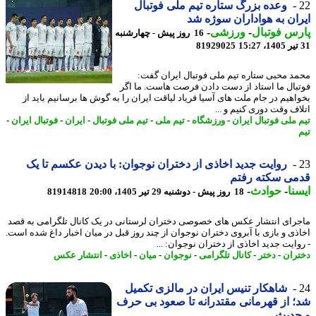
وعده بزرگ ستاره تیم ملی فوتبال
ان به هواداران سوژه شد
س فوتبال
-
ورزشی
-
16 روز پیش - چهارشنبه
81929025
د محبی ستاره تیم ملی فوتبال ایران گفت:
بال ما استاد از دست دادن فرصت هاست. ما اگر
اهیم در جام ملت های آسیا فریاد لیاقت ایران را به گوش ها برسانیم باید از
اف وقت دوری کنیم و ...
 ملی فوتبال ایران
-
ورزشگاه
-
تیم ملی
-
تیم ملی فوتبال
-
ایران
-
فوتبال ایران
-
روایت جدید اخاذی از دختران نوجوان: با دیدن عکسم تا یک
می سکته رفتم
نا
-
حوادث
-
18 روز پیش - دوشنبه 29 تیر 1405، 20:00
81914818
رای انتشار عکس های خصوصی دختران لرستانی در یک کانال تلگرامی به قصد
ذی و بازی با آبروی دختران نوجوان از چند روز قبل در میان اخبار داغ شده است.
وایت جدید اخاذی از دختران نوجوان: ...
ران
-
دختر
-
کانال تلگرامی
-
نوجوان
-
میان
-
اخاذی
-
انتشار عکس
شاهکار تنیس ایران در مالزی تکمیل
 از قهرمانی مقتدرانه تا صعود بی حرف
حدیث