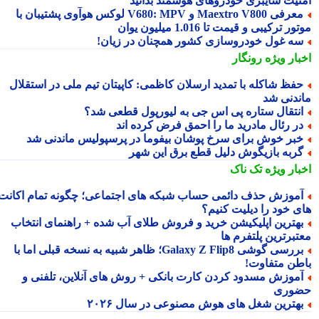
نیت سایبری خودروهای هوشمند بدانید
معرفی Maextro V800 و V680: MPV لوکس هوآوی پشتیبان با
ر ترکیبی و قیمت تا 1.016 میلیون یوان
ه غول خودروسازی کشور همچنان در زیان!
بار ویژه
رونگار
فظ شاکله با تمدید ارسلان کاظمی: کاپیتان تیم ملی در استقلال
ندنی شد
نتقال ستاره پی اس جی به لیورپول قطعی شد؟
ر رئال مادرید ما را احمق فرض کرده اند
بر خوش برای سرخ پوشان بیفوما در پرسپولیس ماندنی شد
ربه بازیگوش دلیل قطع برق این شهر
بار ویژه
تک ناک
موزش حذف دائمی حساب شبکه های اجتماعی؛ چگونه تمام اکانت
ی خود را دیلیت کنیم؟
هترین اپلیکیشن خرید و فروش طلای آب شده + راهنمای انتخاب
تبرترین پلتفرم ها
بررسی گوشی Galaxy Z Flip8؛ ظاهر شبیه به نسخه قبلی اما با
طن متفاوت!
موزش مسدود کردن کارت بانکی + روش های آنلاین، تلفنی و
وری
هترین شغل های هوش مصنوعی در سال ۲۰۲۶