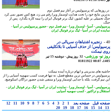
روزهایی که پرسپولیس در آغاز نیم فصل دوم
رین نتایج خود را تحت هدایت اوسمار ویرا رقم می زد، هیچ کس تصور نمی کرد
 تحمیلی بر علیه کشور، لیگ برتر فوتبال ایران را نیمه کاره بگذارد. پس از
،
پولیس
-
آسیا
-
اوسمار ویرا
-
نیم فصل دوم
-
حضور پرسپولیس در آسیا
-
نده ایران در آسیا
-
لیگ برتر فوتبال ایران
زنجیره اشتباهات سریالی در
پولیس؛ از حذف آسیایی تا بلاتکلیفی
ی نیمکت
 نو
-
ورزشی
-
32 روز پیش - دوشنبه 15 تیر
81811922
1405
یه های مدیریتی و ابهام درباره آینده نیمکت
پولیس در حساس ترین مقطع فصل، نه تنها فرصت کسب سهمیه آسیایی را از
 تیم گرفت، بلکه با جدایی اوسمار ویرا و منتفی شدن حضور دراگان اسکوچیچ،
پولیس
-
آسیا
-
اوسمار ویرا
-
نماینده ایران در آسیا
-
لیگ برتر فوتبال ایران
-
قلال و تراکتور
-
کسب سهمیه آسیایی
حه قبل
صفحه بعد
1
2
3
4
5
6
7
8
9
10
11
12
20
19
18
17
16
15
14