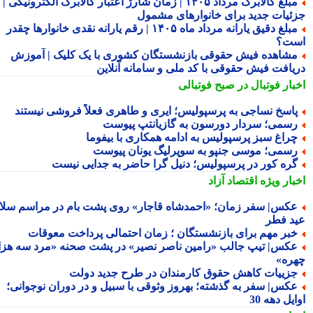
مبلغ کالابرگ مرداد ۱۴۰۵ | زمان شارژ اعتبار کالابرگ الکترونیکی |
ئیات جدید برای خانوارهای مشمول
مبلغ دقیق یارانه مرداد ماه ۱۴۰۵ | رقم یارانه نقدی خانوارها چقدر
ت؟
شاهده فیش حقوقی بازنشستگان کشوری با یک کلیک | آموزش
یافت فیش حقوقی با کد ملی و سامانه آنلاین
بار فوتبال در صبح فوتبالی
اسخ نساجی به پرسپولیس؛ ایری و طاهری فعلاً فروشی نیستند
سمی؛ سردار دورسون به گازیانتپ پیوست
راغ سبز پرسپولیس به ادامه همکاری با بیفوما
سمی؛ موسی جنپو به سوپرلیگ یونان پیوست
ره کور در پرسپولیس؛ دنیل گرا حاضر به جدایی نیست
بار ویژه
اقتصاد آزاد
کس| سفر زمان؛ «احمدشاه قاجار» روی پشت بام در مراسم سلام
د فطر
بر مهم برای بازنشستگان ؛ زمان احتمالی پرداخت معوقات
کس| تیپ جالب «رامین ناصر نصیر» در پشت صحنه «مرد سه هزار
ره»
زییات کاهش حقوق کارمندان در طرح جدید دولت
کس| سفر به گذشته؛ بهروز وثوقی با سبیل و در دوران نوجوانی؛
یل دهه 30