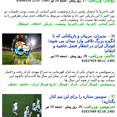
گار
-
ورزشی
-
27 روز پیش - شنبه 20 تیر 1405، 22:47
81849310
 تاجرنیا با انتشار پیامی درباره وضعیت یاسر آسانی، از مثبت بودن جلسات دو
 اخیر با این بازیکن خبر داد و شایعات مربوط به اختلاف جدی میان طرفین را به
ی ایجنت ها نسبت داد. وضعیت یاسر ...
ر آسانی
-
تاجرنیا
-
علی تاجرنیا
-
وضعیت
-
بازیکن
-
اختلاف
-
استقلال
مدیران، مربیان و بازیکنانی که با
یزه بزرگ تلافی وارد میدان می شوند؛
بال ایران در انتظار فصل حاشیه و
قام!
بتر
-
ورزشی
-
28 روز پیش - جمعه 19 تیر
81837919
1405
پولیس به عنوان یکی از مدعیان قهرمانی به سراغ مهدی تارتار رفت و اختیار
ر فنی خود را به او سپرد. کسی که در تمام این سال ها کاندیدای بالقوه این
ت بود و البته در همه این سال ها ...
پولیس
-
فوتبال ایران
-
تارتار
-
فوتبال
-
تاریخ فوتبال ایران
-
حاشیه
-
مختلف
سومین ستاره را برای این تیم کنار
ارید!
نویس
-
ورزشی
-
29 روز پیش - جمعه 19 تیر
81837469
1405