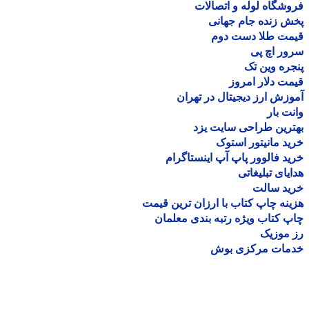
شگاه لوله و اتصالات
 زنده جام جهانی
مت طلا دست دوم
ر اچ پی
ره وین تک
ت دلار امروز
زش ارز دیجیتال در تهران
ت بار
رین طراحی سایت یزد
د مانیتور استوک
د فالوور پاپ آپ اینستاگرام
یای تبلیغاتی
ید سالت
نه چاپ کتاب با ارزان ترین قیمت
 کتاب ویژه رتبه بندی معلمان
موزیک
مات مرکزی بوش