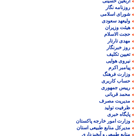
ربعین حسینی
وزنامه نگار
ورای اسلامی
لیعهد سعودی
یئت وزیران
جت الاسلام
هدی تارتار
وز خبرنگار
عیین تکلیف
یروی هوایی
یامبر اکرم
زارت فرهنگ
ساب کاربری
ییس جمهوری
حمد قربانی
دیریت مصرف
رفیت تولید
ایگاه خبری
زارت امور خارجه پاکستان
دیرکل منابع طبیعی استان
نابع طبیعی و آبخیزداری