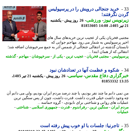
خرید جنجالی درویش را در پرسپولیس
ن نگرفتند!
نویس نیوز
-
ورزشی
-
26 روز پیش - یکشنبه
81853605
بی فخریان یکی از عجیب ترین خریدهای سال های
ر پرسپولیس به شمار می رود. مهاجم جوانی که
ستان گذشته در انتقالی جنجالی از شمس آذر به جمع سرخپوشان اضافه شد؛
الی که از همان ابتدا ...
پولیس
-
مجتبی فخریان
-
عجیب ترین
-
یکی از
-
سرخپوشان
-
مهاجم
-
گذشته
شکوه و عظمت آنها در تعدادشان نبود
رگزاری دفاع مقدس
-
سیاسی
-
26 روز پیش - یکشنبه 21 تیر 1405،
81853332
13
نمی دانم ما چند نفر بودیم، یا چند درصد مردم ایران بودیم، ولی می دانم آن
وجود داشت خیلی قدرت داشت. قدرت داشت، چون از پس سنگین ترین
یات های روانی و شناختی برای نابودی، - گروه حماسه ...
م ایران
-
سنگین ترین
-
رفراندوم
-
قدرت
-
جمهوری اسلامی
-
شناختی
-
یات
تاجرنیا: جلسات با او خوب پیش رفته است