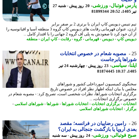
س فوتبال
-
ورزشی
-
20 روز پیش - شنبه 27
2
81899344
تیم تنیس دیویس کاپ ایران با برتری 2 بر صفر برابر
اردن، عنوان قهرمانی رقابت های دیویس کاپ گروه 3 منطقه آسیا و اقیانوسیه را
 خود کرد تا صعودش به پلی آف گروه 2 جهانی را با اقتدار کامل ...
یس کاپ
-
دیویس
-
قهرمانی
-
گروه
-
رقابت
-
کاپ ایران
-
منطقه
مصوبه شعام در خصوص انتخابات
اها پابرجاست
ا
-
سیاسی
-
23 روز پیش - چهارشنبه 24 تیر
81874445
1405
گوی کمیسیون امورداخلی کشور و شوراهای
س با بیان اینکه اظهار نظر افراد در خصوص تاریخ
زاری انتخابات شوراها، نظرات شخصی است، تصریح کرد: - مصوبه شعام در
ص برگزاری انتخابات، ...
خابات
-
برگزاری انتخابات
-
انتخابات شوراها
-
شوراها
-
شوراهای اسلامی
-
زار
-
انتخابات شوراهای اسلامی
رامین رضاییان در فرانسه؛ مقصد
ی اروپا یا بازگشت جنجالی به ایران؟
 فوتبالی
-
ورزشی
-
24 روز پیش - سه شنبه