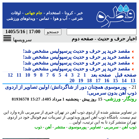
-
-
-
-
خبر
کرونا
استخدام
جام جهانی
اوقات
-
-
-
شرعی
آب و هوا
تماس
ویدئوهای ورزشی
17:00 | 1405/5/16
ار حرف و حدیث - صفحه دوم
سرویسها
مقصد خرید پر حرف و حدیث پرسپولیس مشخص شد!
مقصد خرید پر حرف و حدیث پرسپولیس مشخص شد!
مقصد خرید پر حرف و حدیث پرسپولیس مشخص شد!
مقصد خرید پر حرف و حدیث پرسپولیس مشخص شد!
حه قبل
صفحه بعد
1
2
3
4
5
6
7
8
9
10
11
12
20
19
18
17
16
15
14
پورموسوی همچنان دور از شاگردانش/ اولین تصاویر از اردوی
ب آهن بدون سرمربی!
گار
-
ورزشی
-
15 روز پیش - پنجشنبه 1 مرداد 1405، 15:27
81936578
تصاویر منتشر شده از اردوی ذوب آهن در تهران خبری از سرمربی تازه وارد این
 نیست. باشگاه ذوب آهن امروز ویدئویی از تمرینات تیم فوتبال خود در اردوی
ن منتشر کرد تا به این ترتیب، اولین ...
 آهن
-
سرمربی
-
تصاویر
-
پورموسوی
-
منتشر
-
آهن
-
ذوب