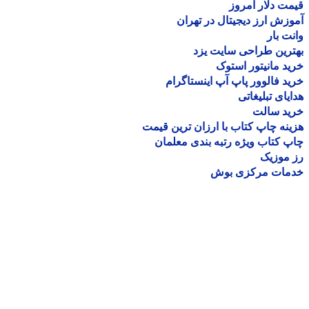
ت دلار امروز
زش ارز دیجیتال در تهران
ت بار
رین طراحی سایت یزد
د مانیتور استوک
د فالوور پاپ آپ اینستاگرام
یای تبلیغاتی
ید سالت
نه چاپ کتاب با ارزان ترین قیمت
 کتاب ویژه رتبه بندی معلمان
موزیک
مات مرکزی بوش