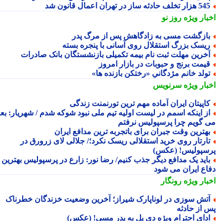
هزار تخلف حادثه ساز در تهران اعمال قانون شد
بار ویژه
روز نو
ازگشت مسی به زادگاهش پس از مرگ پدر
یسک بزرگ استقلال روی آسانی با پنجره بسته
خرین مهلت ثبت نام بیمه تکمیلی بازنشستگان بانک صادرات
یمت برنج و حبوبات در بازار امروز
ولد خانم مژدگانیِِ «رختکن بازنده ها»
بار ویژه
سرنویس
اپیتان ایران آماده مهم ترین تورنمنت زندگی
ز اینکه اسمم در لیست اولیه تیم ملی نبود شوکه شدم / شهریار: بعدا
 گویم چرا پرسپولیس نرفتم
هترین وقت جبران برای باتجربه ترین مدافع ایران
ارتار روی خرید استقلالی ریسک نکرد؛/ جلالی لای زرورق در
سپولیس! (عکس)
اید یک مدافع دیگر جذب کنیم/ رضا نور: زارع در پرسپولیس بهترین
اع ایران می شود
بار ویژه
رونگار
تش سوزی در لوناپارک شیراز؛ آخرین وضعیت خزندگان خطرناک
 از حادثه
دای احترام ویژه دی پل به پدر مسی! (عکس)