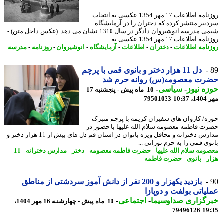
روزنامه اطلاعات 17 مهر 1354 عکسی به انتخاب
بیر منتشر کرده که دختران را در آزمایشگاه
شیمی مدرسه انوشیروان دادگر در سال 1310 نشان می دهد. (عکس داخل متن) -
 اطلاعات 17 مهر 1354 عکسی به ...
نامه اطلاعات
-
دختران
-
اطلاعات
-
آزمایشگاه
-
انوشیروان
-
روزنامه
-
مدرسه
دل 11 هزار دختر و بانوی قمی با پرچم
رت معصومه(س) روانه حرم شد
ه نیوز
-
سیاسی
-
10 ماه پیش - پنجشنبه 17
10:3
79501033
ه/ کاروان های سفیران کریمه با پرچم متبرک
ت فاطمه معصومه سلام الله علیها با حضور در
مدارس دخترانه و محافل ویژه بانوان در استان قم دل های بیش از 11 هزار دختر و
وی قمی را به حرم نورانی ...
ومه سلام الله علیها
-
حضرت فاطمه معصومه
-
دختر
-
مدارس دخترانه
-
11
ر
-
بانوی
-
حضرت فاطمه
بازدید یکهزار و 200 نفر از دانش آموز سردشتی از مناطق
یاتی بولفت و دوپازا
رگزاری صداوسیما
-
اجتماعی
-
10 ماه پیش - چهارشنبه 16 مهر 1404،
79496126
19