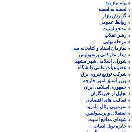
یام نیازمند
حظه به لحظه
زارش بازار
وابط عمومی
دافع امنیت
هبر انقلاب
رحله نهایی
ازمان اسناد و کتابخانه ملی
یدار تدارکاتی پرسپولیس
ورای اسلامی شهر مشهد
ضو هیأت علمی دانشگاه
رکت توزیع نیروی برق
زیر اسبق امور خارجه
مهوری اسلامی ایران
جلیل از خبرنگاران
عالیت های اقتصادی
رمربی رئال مادرید
ستقلال و پرسپولیس
هدای مدافع امنیت
ایزه نوبل ادبیات