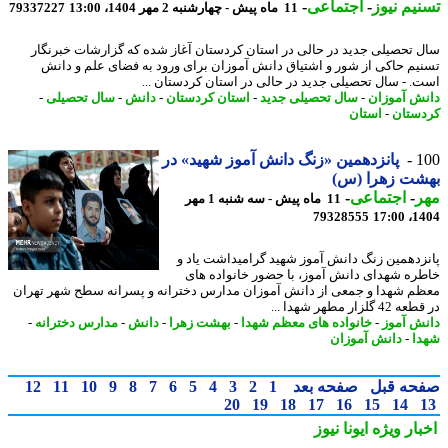
یم نیوز
-
اجتماعی
-
11 ماه پیش - چهارشنبه 2 مهر 1404، 13:00
79337227
 تحصیلی جدید در حالی در استان کردستان آغاز شده که گزارشات خبرنگار
یم حاکی از شور و اشتیاق دانش آموزان برای ورود به فضای علم و دانش
. - سال تحصیلی جدید در حالی در استان کردستان ...
ش آموزان
-
سال تحصیلی جدید
-
استان کردستان
-
دانش
-
سال تحصیلی
-
ستان
-
استان
1
پانزدهمین «زنگ دانش آموز شهید» در
شت زهرا (س)
ر
-
اجتماعی
-
11 ماه پیش - سه شنبه 1 مهر
79328555
1404
زدهمین زنگ دانش آموز شهید گرامیداشت یاد و
ره شهدای دانش آموز، با حضور خانواده های
م شهدا و جمعی از دانش آموزان مدارس دخترانه و پسرانه سطح شهر تهران
 گلزار مطهر شهدا ...
ش آموز
-
خانواده های معظم شهدا
-
بهشت زهرا
-
دانش
-
مدارس دخترانه
-
ا
-
دانش آموزان
حه قبل
صفحه بعد
1
2
3
4
5
6
7
8
9
10
11
12
20
19
18
17
16
15
14
بار ویژه
ایونا نیوز