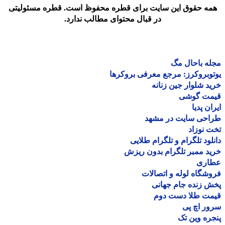
مه حقوق این سایت برای قطره محفوظ است. قطره مسئولیتی
در قبال محتوای مطالب ندارد.
ه باحال مگ
وبروکرز: مرجع معرفی بروکرها
د شلوار جین زنانه
مت گوشی
ان پدیا
احی سایت در مشهد
 نوزاد
لود تلگرام و تلگرام طلایی
د ممبر تلگرام بدون ریزش
اری
شگاه لوله و اتصالات
 زنده جام جهانی
مت طلا دست دوم
ر اچ پی
ره وین تک