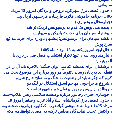
مانی
جدول قطعی برق شهرکرد، بروجن و لردگان امروز 18 مرداد
1405 +برنامه خاموشی فلارد، فارسان، فرخشهر، اردل و...
ارمحال و بختیاری )
دیده ملی پوش یک قدم به پرسپولیس نزدیک تر شد
شنهاد سپاهان برای جذب 2 بازیکن پرسپولیس
قشه سپاهان برای پرسپولیس؛ پیشنهادِ دوباره برای خرید مدافع
خ پوش!
ل ابجد امروز یکشنبه 18 مرداد ماه 1405
یازمند روی لبه ی تیغ؛ تکرارِ اشتباهاتِ فصل قبل در بازی با
مینیوم!
زشکیان: برای همیشه که نمی توان جنگید؛ بالاخره باید آن را در
ه ای به پایان رساند / تقریباً هر روز درباره این موضوع بحث می
م که چگونه باید از وضعیت نه جنگ و نه صلح خارج شویم
روع ماجراجویی مهاجم اسبق استقلال در لیگ دو
ونالدو از رییس جمهور پرتغال هم مشهورتر است!
وسازی خبری رجانیوز درباره وضعیت سلامتی رهبر انقلاب+سند
جدول قطعی برق کرمانشاه، اسلام آباد غرب و سنقر امروز 18
 گیلانغرب، کنگاور، جوانرود، صحنه و...
اکنش عجیب نمایندگان مجلس ترکیه به امضای توافقنامه مکه