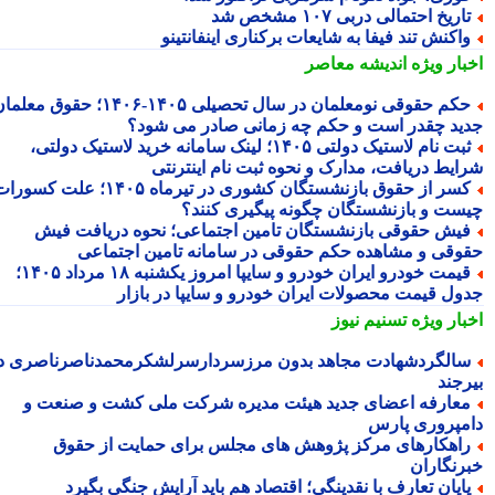
اریخ احتمالی دربی ۱۰۷ مشخص شد
اکنش تند فیفا به شایعات برکناری اینفانتینو
بار ویژه
اندیشه معاصر
حکم حقوقی نومعلمان در سال تحصیلی ۱۴۰۵-۱۴۰۶؛ حقوق معلمان
ید چقدر است و حکم چه زمانی صادر می شود؟
ثبت نام لاستیک دولتی ۱۴۰۵؛ لینک سامانه خرید لاستیک دولتی،
ایط دریافت، مدارک و نحوه ثبت نام اینترنتی
کسر از حقوق بازنشستگان کشوری در تیرماه ۱۴۰۵؛ علت کسورات
ست و بازنشستگان چگونه پیگیری کنند؟
یش حقوقی بازنشستگان تامین اجتماعی؛ نحوه دریافت فیش
وقی و مشاهده حکم حقوقی در سامانه تامین اجتماعی
قیمت خودرو ایران خودرو و سایپا امروز یکشنبه ۱۸ مرداد ۱۴۰۵؛
ول قیمت محصولات ایران خودرو و سایپا در بازار
بار ویژه
تسنیم نیوز
الگردشهادت مجاهد بدون مرزسردارسرلشکرمحمدناصرناصری در
رجند
عارفه اعضای جدید هیئت مدیره شرکت ملی کشت و صنعت و
مپروری پارس
اهکارهای مرکز پژوهش های مجلس برای حمایت از حقوق
رنگاران
ایان تعارف با نقدینگی؛ اقتصاد هم باید آرایش جنگی بگیرد