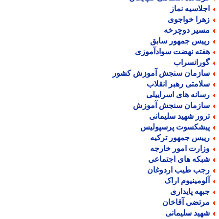
جلاسیه نماز
هرا خواجوی
سیر دوچرخه
ییس جمهور سابق
فته نهضت سوادآموزی
ورانسراب
ازمان سنجش آموزش کشور
لامتی رهبر انقلاب
سانه های اسراییلی
ازمان سنجش آموزش
رور شهید سلیمانی
یشکسوت پرسپولیس
ییس جمهور ترکیه
زارت امور خارجه
بکه های اجتماعی
جب طیب اردوغان
لومینیوم اراک
بهه پایداری
رتضی آقاخان
هید سلیمانی