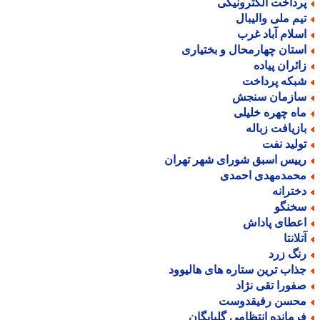
رداخت الکترونیکی
یم ملی والیبال
سلام آباد غرب
ستان چهارمحال و بختیاری
ائران پیاده
بکه پرداخت
ازمان سنجش
اه چهره خلیلی
ازیافت زباله
ولید نفت
ییس اسبق شورای شهر تهران
حمدمهدی احمدی
خترانه
خنگو
عطای پاداش
لانتا
نگ زرد
ذاب ترین ستاره های هالیوود
فورا تقی نژاد
حسن رفیقدوست
رمانده انتظامی گلپایگان