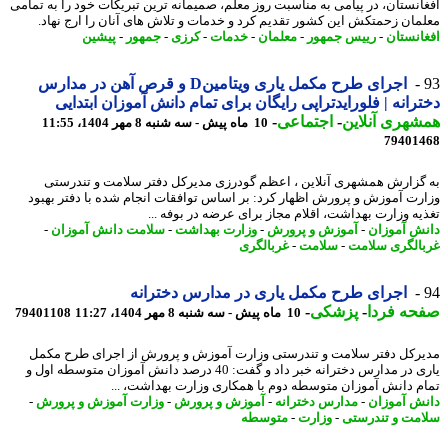
انستان، در پیامی به مناسبت روز معلم، صمیمانه ترین تبریکات خود را به تمامی
مان زحمتکش این کشور تقدیم کرد و خدمات و تلاش های آنان را ارج نهاد.
انستان
-
رییس جمهور
-
معلمان
-
خدمات
-
کرزی
-
جمهور
-
پیشین
اجرای طرح مکمل یاری ویتامینD و قرص آهن در مدارس
رانه | فلورایدتراپی رایگان برای تمام دانش آموزان ابتدایی
هری آنلاین
-
اجتماعی
-
10 ماه پیش - سه شنبه 8 مهر 1404، 11:55
79401
گزارش همشهری آنلاین ، اعظم گودرزی مدیرکل دفتر سلامت و تندرستی
رت آموزش و پرورش اظهار کرد: بر اساس توافقات انجام شده با دفتر بهبود
یه وزارت بهداشت، اقلام مجاز برای عرضه در بوفه ...
ش آموزان
-
آموزش و پرورش
-
وزارت بهداشت
-
سلامت دانش آموزان
-
الگری سلامت
-
سلامت
-
غربالگری
اجرای طرح مکمل یاری در مدارس دخترانه
حه فردا
-
پزشکی
-
10 ماه پیش - سه شنبه 8 مهر 1404، 11:27
79401108
رکل دفتر سلامت و تندرستی وزارت آموزش و پرورش از اجرای طرح مکمل
یاری در مدارس دخترانه خبر داد و گفت: 40 درصد دانش آموزان متوسطه اول و
م دانش آموزان متوسطه دوم با همکاری وزارت بهداشت، ...
ش آموزان
-
مدارس دخترانه
-
آموزش و پرورش
-
وزارت آموزش و پرورش
-
مت و تندرستی
-
وزارت
-
متوسطه