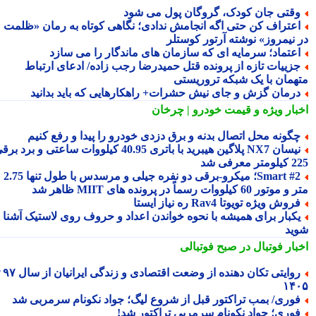
قتی جان کودک، گروگان پول می شود
عتراف کن حتی اگه انجامش ندادی؛ نگاهی کوتاه به رمان «ظلمت
 نیمروز» نوشته آرتور کوستلر
عتماد؛ سرمایه ای که سازمان های ماندگار را می سازد
زییات تازه از پرونده قتل حمیدرضا رجب زاده/ ادعای ارتباط
همان با یک شبکه تروریستی
رمان گزش و جای نیش حشرات+ راهکارهایی که باید بدانید
بار ویژه
و قیمت خودرو | چرخان
گونه محل اتصال بدنه و برق دزدی خودرو را پیدا و رفع کنیم
نیسان NX7 پلاگین هیبرید با باتری 40.95 کیلووات ساعتی و برد برقی
 معرفی شد
Smart #2؛ میکرو-برقی دو نفره جیلی و مرسدس با طول تنها 2.75
ور 60 کیلووات رسماً در پرونده های MIIT ظاهر شد
روش ویژه تویوتا Rav4 ره نیاز ایستا
کبار برای همیشه با نحوه خواندن اعداد و حروف روی لاستیک آشنا
ید
بار فوتبال در صبح فوتبالی
روایتی تکان دهنده از وضعت اقتصادی و زندگی ایرانیان از سال ۹۷ تا
۱۴
وری/ بمب تراکتور قبل از شروع لیگ؛ جواد نکونام سرمربی شد
وری؛ جواد نکونام سرمربی تراکتور شد!