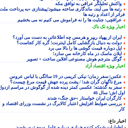
اکنش تحلیلگر عراقی به توافق مکه
تبه ها می آیند، ماندگاری ساخته میشود؛پیشتازی «به پرداخت ملت
تر از اعداد و رتبه ها
راقچی: جنایت ها را نه فراموش می کنیم نه می بخشیم
بار ویژه
تک ناک
یران از پهپاد ریپر و هرمس چه اطلاعاتی به دست می آورد؟
ولت به دنبال بازگشایی کامل اینترنت؛ گره کار کجاست؟
پل دوباره قیمت گوشی ها را بالا می برد
یلان ماسک در ماه کارخانه می سازد!
وگل مترجم هوش مصنوعی آفلاین ساخت + تصویر
بار ویژه
اقتصاد آزاد
کس| سفر زمان؛ نیکی کریمی در 19 سالگی با لباس عروس
رغ ناگهان گران شد! / پشت پرده جهش قیمت مرغ چیست؟
فر به گذشته؛ عکسی کمتر دیده شده از گوگوش در مراسم ازدواج
ل اش؛ سال 46
ارگران ایران خواستار «حق جنگ» شدند
ررسی ضوابط افزایش اعتبار کالابرگ در نشست وزرای اقتصاد و
ر
ار داغ:
ظهارات شوکه کننده خرازی درباره عامل سوم ترور شهید