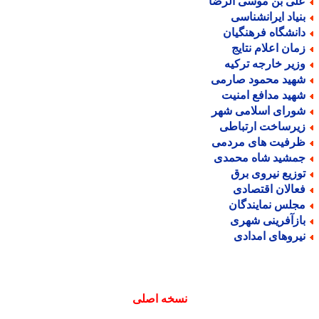
لی بن موسی الرضا
نیاد ایرانشناسی
انشگاه فرهنگیان
مان اعلام نتایج
زیر خارجه ترکیه
هید محمود صارمی
هید مدافع امنیت
ورای اسلامی شهر
یرساخت ارتباطی
رفیت های مردمی
مشید شاه محمدی
وزیع نیروی برق
عالان اقتصادی
جلس نمایندگان
ازآفرینی شهری
یروهای امدادی
نسخه اصلی