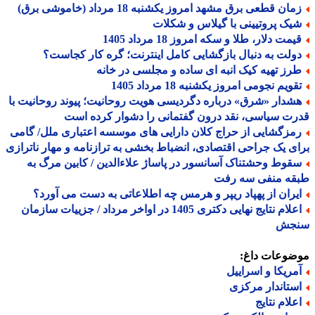
ان قطعی برق مشهد امروز یکشنبه 18 مرداد (خاموشی برق)
یک پروتیینی با گیلاس و شکلات
مت دلار، طلا و سکه امروز 18 مرداد 1405
ولت به دنبال بازگشایی کامل اینترنت؛ گره کار کجاست؟
رز تهیه کیک انبه ای ساده و مجلسی در خانه
ویم نجومی امروز یکشنبه 18 مرداد 1405
شدار «شرق» درباره دگردیسی هویت روحانیت؛ پیوند روحانیت با
ت سیاسی، نقد درون گفتمانی را دشوار کرده است
مزگشایی از حراج کلان دارایی های موسسه اعتباری ملل/ گامی
ی یک جراحی اقتصادی، انضباط بخشی به ترازنامه و مهار ناترازی
قوط وحشتناک آسانسور در پاساژ علاءالدین / کابین مرگ به
قه منفی سه رفت
یران از پهپاد ریپر و هرمس چه اطلاعاتی به دست می آورد؟
اعلام نتایج نهایی دکتری 1405 در اواخر مرداد / جزییات سازمان
جش
ضوعات داغ:
مریکا و اسراییل
ستاندار مرکزی
علام نتایج