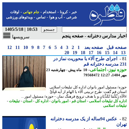
-
-
-
-
خبر
کرونا
استخدام
جام جهانی
اوقات
-
-
-
شرعی
آب و هوا
تماس
ویدئوهای ورزشی
10:53 | 1405/5/18
ار مدارس دخترانه - صفحه پنجم
سرویسها
حه قبل
صفحه بعد
1
2
3
4
5
6
7
8
9
10
11
12
20
19
18
17
16
15
14
اجرای طرح آلاء با محوریت نماز در
انه قم
ه نیوز
-
اجتماعی
-
10 ماه پیش - چهارشنبه 23
12:2
79568472
ه/ مسئول امور بانوان اداره کل تبلیغات اسلانی
ن قم گفت: طرح تربیتی آلاء با الهام از آیه فَبِأَیِّ
َآءِ رَبِّکُمَا تُکَذِّبَانِ و با هدف ترویج فرهنگ نماز، - حوزه/ مسئول امور ...
ره کل تبلیغات اسلامی
-
استان قم
-
امور بانوان
-
اداره کل
-
استان
-
تبلیغات
-
یغات اسلامی
عکس 94ساله از یک مدرسه دخترانه
ان