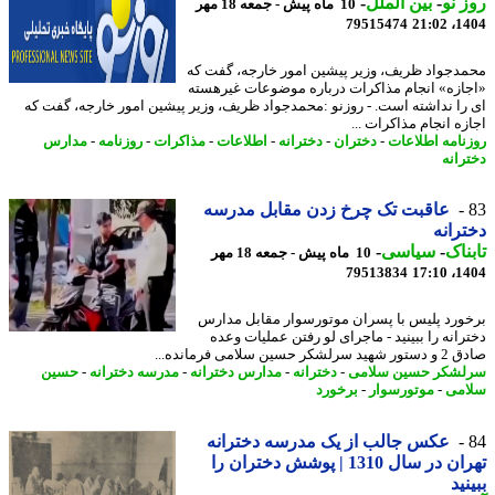
 نو
-
بین الملل
-
10 ماه پیش - جمعه 18 مهر
79515474
1404
دجواد ظریف، وزیر پیشین امور خارجه، گفت که
ازه» انجام مذاکرات درباره موضوعات غیرهسته
را نداشته است. - روزنو :محمدجواد ظریف، وزیر پیشین امور خارجه، گفت که
ه انجام مذاکرات ...
نامه اطلاعات
-
دختران
-
دخترانه
-
اطلاعات
-
مذاکرات
-
روزنامه
-
مدارس
رانه
عاقبت تک چرخ زدن مقابل مدرسه
رانه
ناک
-
سیاسی
-
10 ماه پیش - جمعه 18 مهر
79513834
1404
ورد پلیس با پسران موتورسوار مقابل مدارس
رانه را ببینید - ماجرای لو رفتن عملیات وعده
شکر حسین سلامی فرمانده...
شکر حسین سلامی
-
دخترانه
-
مدارس دخترانه
-
مدرسه دخترانه
-
حسین
می
-
موتورسوار
-
برخورد
عکس جالب از یک مدرسه دخترانه
تهران در سال 1310 | پوشش دختران را
نید