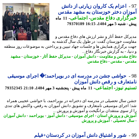
اعزام یک کاروان زیارتی از دانش
زان دختر خوزستان به مشهد مقدس
رگزاری دفاع مقدس
-
اجتماعی
-
11 ماه
نبه 5 مهر 1404، 16:15
79370189
رکل حفظ آثار و نشر ارزش های دفاع مقدس و
ومت خوزستان گفت: در طول یک سال گذشته به
 برگزاری همایش ها و جلسات جهاد تبیین و پرداختن به موضوعات روز منطقه
یا، - به گزارش خبرنگار دفاع ...
ع مقدس و مقاومت
-
دانش آموزان
-
مدیرکل حفظ آثار
-
خوزستان
-
مشهد
دس
-
مقدس
-
دفاع مقدس
حواشی جشن در مدرسه ای در بویراحمد؛� اجرای موسیقی
تعارف و رقص دانش آموزان
یم نیوز
-
اجتماعی
-
11 ماه پیش - پنجشنبه 3 مهر 1404، 21:10
79352345
 سال تحصیلی در مدرسه ای دخترانه در بویراحمد، با حواشی عجیبی همراه
 اجرای موسیقی نامتعارف و تشویق دانش آموزان به رقص، واکنش های تندی
از سوی منتقدان برانگیخت و آموزش و پرورش ...
زش و پرورش استان
-
اجرای موسیقی
-
دانش آموز
-
بویراحمد
-
دانش آموزان
ل تحصیلی
-
آموزش و پرورش
شور و اشتیاق دانش آموزان در کردستان+فیلم