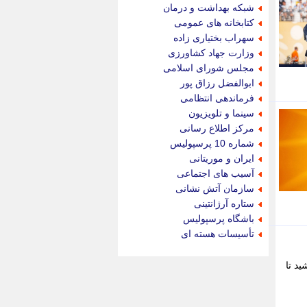
جام جم
شبکه بهداشت و درمان
جدید پرس
کتابخانه های عمومی
جماران
سهراب بختیاری زاده
جوان ایرانی
وزارت جهاد کشاورزی
جهان مانا
مجلس شورای اسلامی
جهان نگر
ابوالفضل رزاق پور
جهان نیوز
فرماندهی انتظامی
چطور
سینما و تلویزیون
چمپیونات
مرکز اطلاع رسانی
چمدون
شماره 10 پرسپولیس
چه خبر
ایران و موریتانی
حادثه 24
آسیب های اجتماعی
حرف تو
سازمان آتش نشانی
حوادث پلاس
ستاره آرژانتینی
حوزه نیوز
باشگاه پرسپولیس
خبر آنلاین
تأسیسات هسته ای
خبر جنوب
خبر سیاسی
د تا
خبر گردون
خبر ورزشی
خبرجو