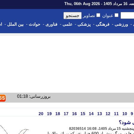
14 - Thu, 06th Aug 2026
عنوان
تصاویر
-
-
-
-
-
-
-
-
ورزشی
فرهنگی
پزشکی
علمی
فناوری
حوادث
بین الملل
اس
بروزرسانی: 01:18
20
19
18
17
16
15
14
13
12
11
10
9
ی شود؟
82036514
به گزارش اطلاعات آنلاین، هر ساله، پشه ها در مرگ بیش از 600 هزار نفر که بر اثر مالاریا