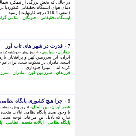
در حالی که بخش بزرگی از نیمکره شمال
(منفی 119.4 درجه فارنهایت) رسید.
ایستگاه تحقیقاتی
-
جنوبگان
-
سانتی گراد
قدرت در شهر های تاب آور
7 -
-
-
جماران
سیاسی
4 روز پیش - دوشنبه 12 مرداد 1405، 11:10
ایران، این سرزمین کهن و پرافتخار، با
است. مادران در سکوت شب، برای غم فرزن
کرده اند، - میترا جلوداری ...
فرزندان
-
سرزمین کهن
-
مادران
-
سرزم
چرا هیچ کشوری پایگاه نظامی ب
8 -
-
-
عصر ایران
بین الملل
4 روز پیش - دوشنبه 12 مرداد 1405، 01:35
با وجود صدها پایگاه نظامی ایالات متحد
ندارد که دلایل این امر قابل توجه است. 
پایگاه نظامی
-
ایالات متحده
-
نظامی
-
پا