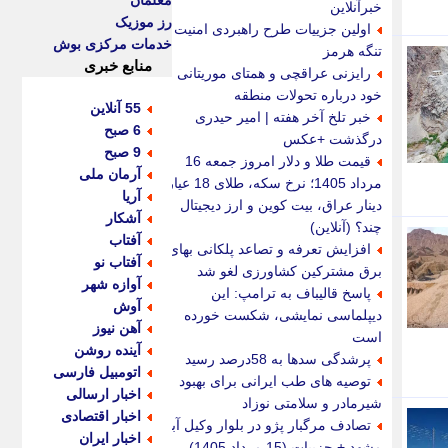
معلمان
خبرآنلاین
رز موزیک
اولین جزییات طرح راهبردی امنیت
خدمات مرکزی بوش
تنگه هرمز
منابع خبری
رایزنی عراقچی و همتای موریتانی
خود درباره تحولات منطقه
55 آنلاین
خبر تلخ آخر هفته | امیر حیدری
6 صبح
درگذشت +عکس
9 صبح
قیمت طلا و دلار امروز جمعه 16
آرمان ملی
مرداد 1405؛ نرخ سکه، طلای 18 عیار،
آریا
دینار عراق، بیت کوین و ارز دیجیتال
آشکار
چند؟ (آنلاین)
آفتاب
افزایش تعرفه و تصاعد پلکانی بهای
آفتاب نو
برق مشترکین کشاورزی لغو شد
آوازه شهر
پاسخ قالیباف به ترامپ: این
آوش
دیپلماسی نمایشی، شکست خورده
آهن نیوز
است
آینده روشن
پرشدگی سدها به 58درصد رسید
اتومبیل فارسی
توصیه های طب ایرانی برای بهبود
اخبار ارسالی
شیرمادر و سلامتی نوزاد
اخبار اقتصادی
تصادف مرگبار پژو در بلوار وکیل آباد
اخبار ایران
مشهد + جزییات (15 مرداد 1405)