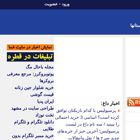
-
ورود
عضویت
تانها
مجله باحال مگ
یوتوبروکرز: مرجع معرفی
بروکرها
خرید شلوار جین زنانه
قیمت گوشی
ایران پدیا
اخبار داغ:
طراحی سایت در مشهد
پرسپولیس با کدام بازیکنان توافق
تخت نوزاد
کرده است؟ اسامی 3 خرید احتمالی
دانلود تلگرام و تلگرام
را ببینید / سه نام داغ در لیست
طلایی
پرسپولیس؛ آخرین خبر از خریدهای
خرید ممبر تلگرام بدون
جدید سرخ ها / نقل وانتقالات