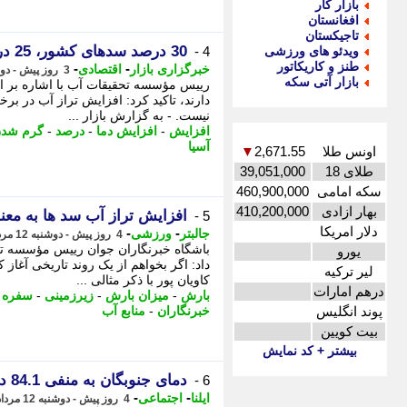
بازار کار
افغانستان
تاجیکستان
30 درصد سدهای کشور، 25 درصد کسری آب دارند
ویدئو های ورزشی
4 -
طنز و کاریکاتور
-
-
خبرگزاری بازار
اقتصادی
3 روز پیش - دوشنبه 12 مرداد 1405، 14:37
بازار آتی سکه
دارند، تاکید کرد: افزایش تراز آب در برخ
نیست. - به گزارش بازار ...
افزایش
-
افزایش دما
-
درصد
-
گرم شدن
آسیا
اونس طلا
2,671.55
▼
طلای 18
39,051,000
سکه امامی
460,900,000
بهار ازادی
410,200,000
افزایش تراز آب سد ها به معن
5 -
دلار امریکا
-
-
جالبتر
ورزشی
4 روز پیش - دوشنبه 12 مرداد 1405، 12:47
یورو
داد: اگر بخواهم از یک روند تاریخی آغاز 
لیر ترکیه
کاویان پور با ذکر مثالی ...
درهم امارات
بارش
-
میزان بارش
-
زیرزمینی
-
سفره ه
پوند انگلیس
خبرنگاران
-
منابع آب
بیت کویین
بیشتر + کد نمایش
دمای جنوبگان به منفی 84.1 درجه سانتی گراد رسید
6 -
-
-
ایلنا
اجتماعی
4 روز پیش - دوشنبه 12 مرداد 1405، 11:12