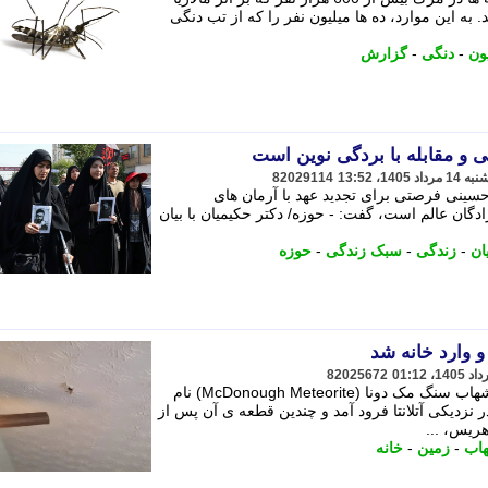
به این موارد، ده ها میلیون نفر را که از تب دنگی
ون
-
دنگی
-
گزارش
گی و مقابله با بردگی نوین است
82029114
ن حسینی فرصتی برای تجدید عهد با آرمان های
دگان عالم است، گفت: - حوزه/ دکتر حکیمیان با بیان
ان
-
زندگی
-
سبک زندگی
-
حوزه
وارد خانه شد
82025672
به نقل از زومیت، این جرم آسمانی که شهاب سنگ مک دونا (McDonough Meteorite) نام
ه، 8 ژوئن 2025 (18 خرداد 1404) در نزدیکی آتلانتا فرود آمد و چندین قطعه ی آن پس از
ریس، ...
اب
-
زمین
-
خانه