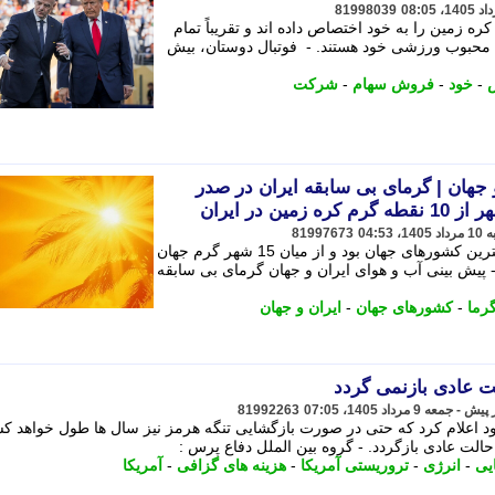
81998039
ه زمین را به خود اختصاص داده اند و تقریباً تمام
 رشته محبوب ورزشی خود هستند. - فوتبال دوستان، بیش
-
خود
-
فروش سهام
-
شرکت
 جهان | گرمای بی سابقه ایران در صدر
81997673
در روز جمعه 9 مردادماه ایران جزو گرمترین کشورهای جهان بود و از میان 15 شهر گرم جهان
 - پیش بینی آب و هوای ایران و جهان گرمای بی سابقه
رما
-
کشورهای جهان
-
ایران و جهان
ت عادی بازنمی گردد
81992263
د اعلام کرد که حتی در صورت بازگشایی تنگه هرمز نیز سال ها طول خواهد کشی
لت عادی بازگردد. - گروه بین الملل دفاع پرس :
یی
-
انرژی
-
تروریستی آمریکا
-
هزینه های گزافی
-
آمریکا