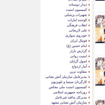
پویه آنلاین
دیدار دوستانه
پیام نفت
کمیسیون امنیت
تابناک
تجهیزات پزشکی
تازه نیوز
الوحده امارات
تبیان
انقلاب فرهنگی
تجارت نیوز
علی لاریجانی
تحریریه
خودروی سواری
ترابر نیوز
فوتبال ایران
ترفندباز
امام حسین (ع)
تریبون اقتصاد
گزارش بازار
تسنیم نیوز
امنیت روانی
تک ناک
اصول گرایان
تکراتو
آمار ازدواج
توریسم آنلاین
متفاوت ترین
تولید نیوز
مدیرعامل سازمان آتش نشانی
تیتر فوری
کارگردان سینما و تلویزیون
تیکنا
کمیسیون امنیت ملی مجلس
جاب ویژن
روزنامه جمهوری اسلامی
جار نیوز
مدیرکل پدافند غیرعامل
جالبتر
سازمان آتش نشانی مشهد