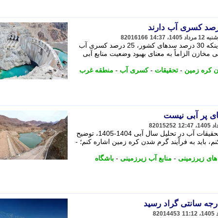
82016166
رییس مؤسسه تحقیقات آب با اشاره بر اینکه 30 درصد سدهای کشور، 25 درصد کسری آب
ی مخازن الزاماً به معنای بهبود وضعیت منابع آبی
 کره زمین
-
تحقیقات
-
کسری آب
-
منطقه غرب
ای پر آبی نیست
82015252
باشگاه خبرنگاران جوان رییس مؤسسه تحقیقات آب در تحلیل سال آبی 1404-1405، توضیح
کنم، باید به فرآیند گرم شدن کره زمین اشاره کنم؛ -
ای زیرزمینی
-
منابع آب زیرزمینی
-
باشگاه
82014453