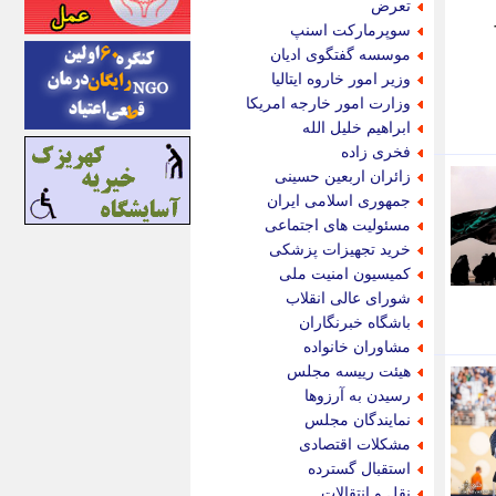
تعرض
اینتیتر
سوپرمارکت اسنپ
ایونا نیوز
موسسه گفتگوی ادیان
بازتاب آنلاین
وزیر امور خاروه ایتالیا
باشگاه خبرنگاران
وزارت امور خارجه امریکا
باغستان نیوز
ابراهیم خلیل الله
بامبوک
فخری زاده
ببین و بخون
زائران اربعین حسینی
بدینسان
جمهوری اسلامی ایران
بنکر
مسئولیت های اجتماعی
بیت ران
خرید تجهیزات پزشکی
پارس فوتبال
کمیسیون امنیت ملی
پارسینه
شورای عالی انقلاب
پارسینه پلاس
باشگاه خبرنگاران
پاز آنلاین
مشاوران خانواده
پاس گل
هیئت رییسه مجلس
پانا
رسیدن به آرزوها
پرتو نیوز
نمایندگان مجلس
پرسون
مشکلات اقتصادی
پنجره نیوز
استقبال گسترده
پویامگ
نقل و انتقالات