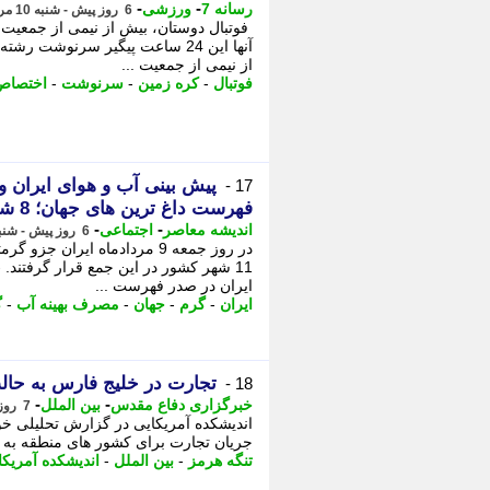
-
-
رسانه 7
ورزشی
6 روز پیش - شنبه 10 مرداد 1405، 08:05
فوتبال دوستان، بیش از نیمی از جمعیت کر
آنها این 24 ساعت پیگیر سرنوشت
از نیمی از جمعیت ...
فوتبال
-
کره زمین
-
سرنوشت
-
اختصاص
پیش بینی آب و هوای ایران و
17 -
فهرست داغ ترین های جهان؛ 8 شهر از 10 نقطه گرم کره زمین در ایران
-
-
اندیشه معاصر
اجتماعی
6 روز پیش - شنبه 10 مرداد 1405، 04:53
11 شهر کشور در این جمع قرار گرفتند.
ایران در صدر فهرست ...
ایران
-
گرم
-
جهان
-
مصرف بهینه آب
-
گ
تجارت در خلیج فارس به حال
18 -
-
-
خبرگزاری دفاع مقدس
بین الملل
7 روز پیش - جمعه 9 مرداد 1405، 07:05
اندیشکده آمریکایی در گزارش تحلیلی خو
جریان تجارت برای کشور های منطقه به حا
تنگه هرمز
-
بین الملل
-
اندیشکده آمریکا