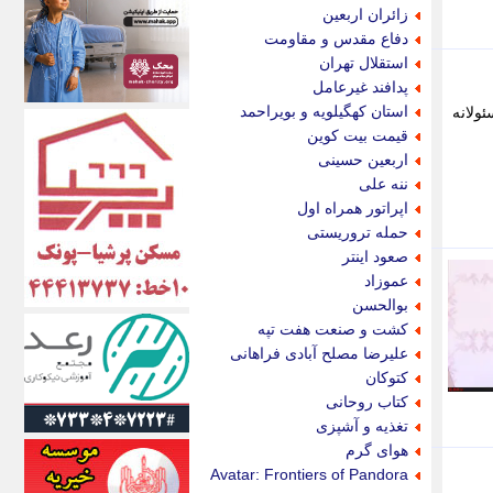
اکونیوز
زائران اربعین
الف
دفاع مقدس و مقاومت
انتشار آنلاین
استقلال تهران
اندیشه قرن
پدافند غیرعامل
اندیشه معاصر
استان کهگیلویه و بویراحمد
ولانه
اندیشه ها
قیمت بیت کوین
انرژی پرس
اربعین حسینی
ای استخدام
ننه علی
ایتنا
اپراتور همراه اول
ایراف
حمله تروریستی
ایران آرت
صعود اینتر
ایران آنلاین
عموزاد
ایران زندگی
بوالحسن
ایران فوری
کشت و صنعت هفت تپه
ایرانی روز
علیرضا مصلح آبادی فراهانی
ایرانیتال
کتوکان
ایرنا
کتاب روحانی
ایسکانیوز
تغذیه و آشپزی
ایسنا
هوای گرم
ایکنا
Avatar: Frontiers of Pandora
ایلنا