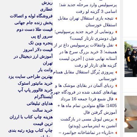
ریزش
پرسپولیس وارد مرحله جدید شد؛
عطاری
اسامی 3 گزینه لو رفت
فروشگاه لوله و اتصالات
نتیجه بازی استقلال تهران مقابل
پخش زنده جام جهانی
استقلال خوزستان
قیمت طلا دست دوم
رونمایی از خرید جدید پرسپولیس؛
سرور اچ پی
غول دومتری تارتار کیست؟
پنجره وین تک
نقل وانتقالات پرسپولیس داغ تر از
قیمت دلار امروز
همیشه؛ 3 خرید بزرگ سرخ ها در
آموزش ارز دیجیتال در
آستانه نهایی شدن | آخرین لیست
تهران
گزینه های تارتار لو رفت
وانت بار
پیروزی پُرگل استقلال مقابل همنام
بهترین طراحی سایت یزد
خوزستانی
خرید مانیتور استوک
ردپای آلمان در بقایای موشک ها و
خرید فالوور پاپ آپ
پهپادهای کشف شده در فرودگاه جهرم
اینستاگرام
فال شمع فردا جمعه 16 مرداد
هدایای تبلیغاتی
1405؛ طالع متولدین تمام ماه ها +
خرید سالت
آموزش گرفتن فال
هزینه چاپ کتاب با ارزان
بریس لیونل مسی در بازگشت
ترین قیمت
آتشین به اینترمیامی (ویدئو)
چاپ کتاب ویژه رتبه بندی
«ناریا» در تماشاخانه جوانمرد –