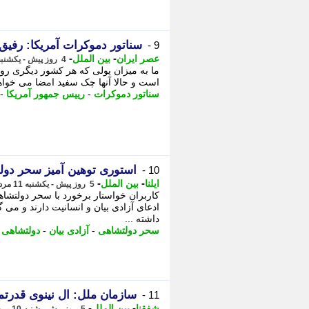
سناتور دموکرات آمریکا: رفیق
9 -
-
-
عصر ایران
بین الملل
4 روز پیش - یکشنبه 11 مرداد 1405، 21:30
ما به میزان پولی که هر کشور دیگری رو
است و حالا آنها چک سفید امضا می خواهند!
سناتور دموکرات
-
رییس جمهور آمریکا
-
استوری توهین آمیز سحر دول
10 -
-
-
ایلنا
بین الملل
5 روز پیش - یکشنبه 11 مرداد 1405، 12:47
کاربران خواستار برخورد با سحر دولتشاهی
ادعای آزادی بیان و انسانیت دارند و می گو
داشته ...
سحر دولتشاهی
-
آزادی بیان
-
دولتشاهی
-
سازمان ملل: ال نینوی قدرتمن
11 -
-
-
شفقنا
بین الملل