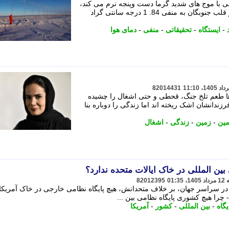
ی با موج های شدید گرما دست وپنجه نرم می کند،
دمای هوای ایستگاه تحقیقاتی کنکوردیا در قلب جنوبگان به منفی 84. 1 درجه سانتی گراد
-
ایستگاه
-
تحقیقاتی
-
منفی
-
دمای هوا
82014431
رها طعم تلخ جنگ، قحطی و حتی اشغال را چشیده
دانشان اشک ریخته اند اما زندگی را دوباره بنا
ین
-
زمین
-
زندگی
-
اشغال
ین المللی در خاک ایالات متحده ندارد؟
82012395
ه در سراسر جهان، بر خلاف متحدانش، هیچ پایگاه نظامی خارجی در خاک آمریکا
- چرا هیچ کشوری پایگاه نظامی بین ...
یگاه
-
بین المللی
-
کشور
-
آمریکا