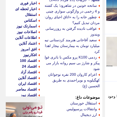
اخبار فوری
سانحه خونین در شاهرود؛ یک کشته
اخبار لحظه ای
و 4 زخمی در واژگونی سواری چینی
استقلال
چطور خانه را به «اتاق احیای روان»
اسکناس
مردان تبدیل کنیم؟
اسمارتک نیوز
عواقب نادیده گرفتن به روزرسانی
اصلاحات نیوز
ویندوز
اطلاعات آنلاین
سعید آقاخانی هنرمند کردستانی نیم
اعتماد آنلاین
میلیارد تومان به بیمارستان بیجار اهدا
افق امروز
کرد
افکارنیوز
ردمی K100 پرو مکس با باتری غول
اقتصاد 100
پیکر و شارژ بی سیم روانه بازار می
اقتصاد 24
شود
اقتصاد آزاد
اعزام کاروان 200 نفره نوجوانان
اقتصاد آنلاین
کهگیلویه و بویراحمدی به طریق
اقتصاد ایران
الحسین (ع)
اقتصاد معاصر
اقتصاد نیوز
 وجود
موضوعات داغ:
اکو ایران
استقلال خوزستان
اکوفارس
وانتقالات پرسپولیس
اکونگار
ارز دیجیتال