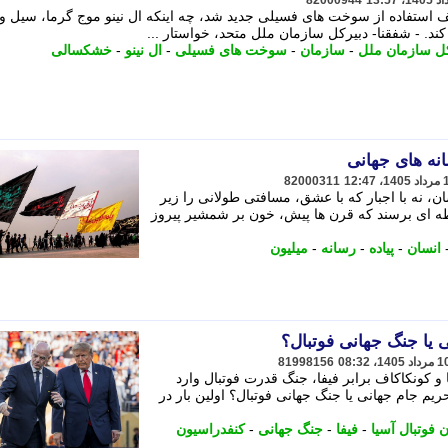
82000944
 استفاده از سوخت های فسیلی جدید شد، چه اینکه ال نینو موج گرما، سیل و
. - شفقنا- دبیرکل سازمان ملل متحد، خواستار ...
کل سازمان ملل
-
سازمان
-
سوخت های فسیلی
-
ال نینو
-
خشکسالی
انه های جهانی
82000311
ن، نه با اجبار که با عشق، مسافتی طولانی را زیر
قطه ای برسند که قرن ها پیش، خون بر شمشیر پیروز
انسان
-
پیاده
-
رسانه
-
میلیون
 یا جنگ جهانی فوتبال؟
81998156
 و کونکاکاف برابر فیفا، جنگ قدرت فوتبال وارد
ریم جام جهانی یا جنگ جهانی فوتبال؟ اولین بار در
 فوتبال آسیا
-
فیفا
-
جنگ جهانی
-
کنفدراسیون