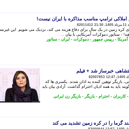
 املاکی ترامپ مناسب مذاکره با ایران نیست!
82011412
ی کره زمین در یک سال برای دفاع هزینه می کند، نزدیک می شویم. این غیرمسئ
 - سناتور دموکرات آمریکایی با بیان ...
آمریکا
-
رییس جمهور
-
دموکرات
-
ایران
-
سناتور
تشاهی خبرساز شد + فیلم
82007853
، بازیگر توهین کننده به اذان شدند. یکسری ها که
یند باید به همه ادیان احترام گذاشت. آزادی بیان باید
کاربران
-
احترام
-
بازیگر
-
بازیگر زن ایرانی
د گرما را در کره زمین تشدید می کند