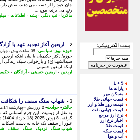
جان خود را از دست می دهند، نقش دارند. 
رنج می برند، موج ...
مالاریا
-
تب دنگی
-
پشه
-
اطلاعات
-
میلی
اربعین آغاز تجدید عهد با آزاد
2 -
پست الکترونیکی:
-
-
حوزه نیوز
سیاسی
35 ساعت پیش - چهارشنبه 14 مرداد 1405، 13:52
حوزه/ دکتر حکیمیان با بیان اینکه اربعی
سیدالشهدا(ع) و بازخوانی سبک زندگی آزا
اینکه اربعین حسینی ...
اربعین
-
اربعین حسینی
-
آزادگان
-
حکیمی
5 + 1
یارانه ها
مسکن مهر
قیمت جهانی طلا
شهاب سنگ سقف را شکافت و 
3 -
قیمت روز طلا و ارز
-
-
جالبتر
حوادث
2 روز پیش - چهارشنبه 14 مرداد 1405، 01:12
قیمت جهانی نفت
نرخ ارز مرجع
گرفت
اخبار نرخ ارز
عبور از سقف یک خانه به دست اسکات ه
قیمت طلا
شهاب سنگ
-
نزدیک
-
سنگ
-
سقف
-
شه
قیمت سکه
آب و هوا