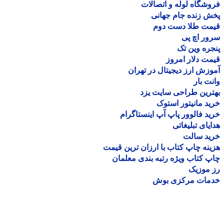
شگاه لوله و اتصالات
 زنده جام جهانی
مت طلا دست دوم
ر اچ پی
ره وین تک
ت دلار امروز
زش ارز دیجیتال در تهران
ت بار
رین طراحی سایت یزد
د مانیتور استوک
د فالوور پاپ آپ اینستاگرام
یای تبلیغاتی
ید سالت
نه چاپ کتاب با ارزان ترین قیمت
 کتاب ویژه رتبه بندی معلمان
موزیک
مات مرکزی بوش