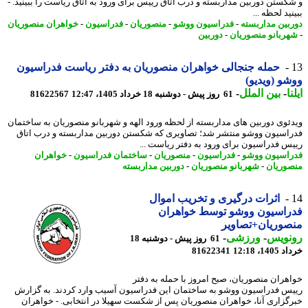
کستن دوربین مداربسته و درب اتاق رییس برای ورود به اتاق ریاست را ببینید. -
ید لحظه ...
بین مداربسته
-
فدراسیون ووشو
-
منصوریان
-
فدراسیون
-
خواهران منصوریان
ربانو منصوریان
-
دوربین
حمله جنجالی خواهران منصوریان به دفتر ریاست فدراسیون
و (ویدیو)
ا
-
بین الملل
-
61 روز پیش - دوشنبه 18 خرداد 1405، 12:47
81622567
ئوی دوربین های مداربسته از لحظه ورود الهه و شهربانو منصوریان به ساختمان
اسیون ووشو منتشر شد؛ تصاویری که شکستن دوربین مداربسته و درب اتاق
س فدراسیون برای ورود به دفتر ریاست ...
اسیون ووشو
-
فدراسیون
-
منصوریان
-
ساختمان فدراسیون
-
خواهران
وریان
-
شهربانو منصوریان
-
دوربین مداربسته
اثرات درگیری و تخریب اموال
راسیون ووشو توسط خواهران
وریان+تصاویر
نویس
-
ورزشی
-
61 روز پیش - دوشنبه 18
14، 12:18
81622341
هران منصوریان، صبح امروز با حمله به دفتر
س فدراسیون ووشو به ساختمان این فدراسیون آسیب وارد کردند. به گزارش
گزاری آنا، خواهران منصوریان پس از شکست سهیلا در انتخابی. - خواهران