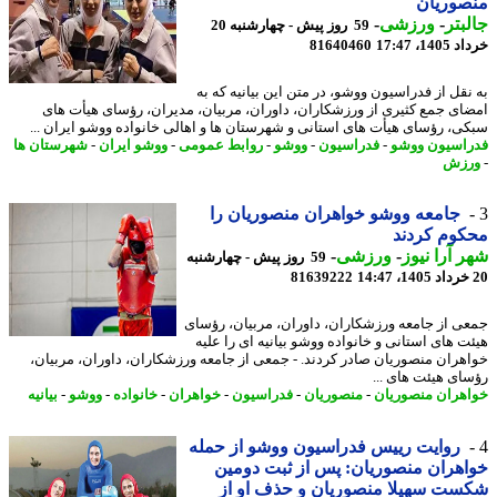
صوریان
بتر
-
ورزشی
-
59 روز پیش - چهارشنبه 20
14، 17:47
81640460
نقل از فدراسیون ووشو، در متن این بیانیه که به
ای جمع کثیری از ورزشکاران، داوران، مربیان، مدیران، رؤسای هیأت های
ی، رؤسای هیأت های استانی و شهرستان ها و اهالی خانواده ووشو ایران ...
اسیون ووشو
-
فدراسیون
-
ووشو
-
روابط عمومی
-
ووشو ایران
-
شهرستان ها
زش
جامعه ووشو خواهران منصوریان را
وم کردند
 آرا نیوز
-
ورزشی
-
59 روز پیش - چهارشنبه
81639222
ی از جامعه ورزشکاران، داوران، مربیان، رؤسای
ت های استانی و خانواده ووشو بیانیه ای را علیه
هران منصوریان صادر کردند. - جمعی از جامعه ورزشکاران، داوران، مربیان،
ای هیئت های ...
هران منصوریان
-
منصوریان
-
فدراسیون
-
خواهران
-
خانواده
-
ووشو
-
بیانیه
روایت رییس فدراسیون ووشو از حمله
هران منصوریان: پس از ثبت دومین
ت سهیلا منصوریان و حذف او از