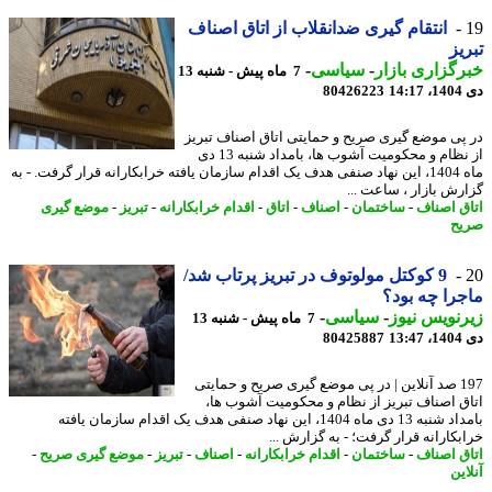
انتقام گیری ضدانقلاب از اتاق اصناف
یز
گزاری بازار
-
سیاسی
-
7 ماه پیش - شنبه 13
14
80426223
پی موضع گیری صریح و حمایتی اتاق اصناف تبریز
از نظام و محکومیت آشوب ها، بامداد شنبه 13 دی
ماه 1404، این نهاد صنفی هدف یک اقدام سازمان یافته خرابکارانه قرار گرفت. - به
رش بازار ، ساعت ...
ق اصناف
-
ساختمان
-
اصناف
-
اتاق
-
اقدام خرابکارانه
-
تبریز
-
موضع گیری
ح
9 کوکتل مولوتوف در تبریز پرتاب شد/
را چه بود؟
نویس نیوز
-
سیاسی
-
7 ماه پیش - شنبه 13
13
80425887
197 صد آنلاین | در پی موضع گیری صریح و حمایتی
ق اصناف تبریز از نظام و محکومیت آشوب ها،
بامداد شنبه 13 دی ماه 1404، این نهاد صنفی هدف یک اقدام سازمان یافته
بکارانه قرار گرفت؛ - به گزارش ...
ق اصناف
-
ساختمان
-
اقدام خرابکارانه
-
اصناف
-
تبریز
-
موضع گیری صریح
-
ین