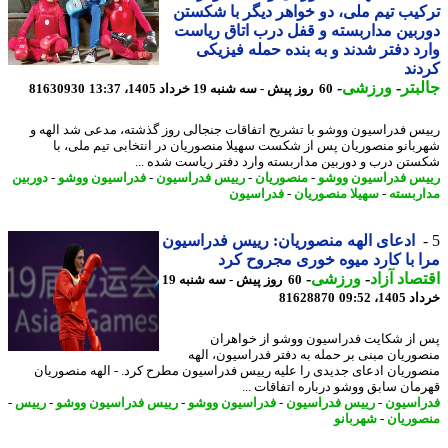
یب تیم ملی، دو خواهر دیگر با شکستن
بین مداربسته و قفل درب اتاق ریاست
د دفتر شدند و به بنده حمله فیزیکی
ند
بتر
-
ورزشی
-
60 روز پیش - سه شنبه 19 خرداد 1405، 13:37
81630930
س فدراسیون ووشو با تشریح اتفاقات جنجالی روز گذشته، مدعی شد الهه و
بانو منصوریان پس از شکست سهیلا منصوریان در انتخابی تیم ملی، با
تن درب و دوربین مداربسته وارد دفتر ریاست شده ...
س فدراسیون ووشو
-
منصوریان
-
رییس فدراسیون
-
فدراسیون ووشو
-
دوربین
ربسته
-
سهیلا منصوریان
-
فدراسیون
ادعای الهه منصوریان: رییس فدراسیون
 با کارد میوه خوری مجروح کرد
صاد آزاد
-
ورزشی
-
60 روز پیش - سه شنبه 19
14، 09:52
81628870
از شکایت فدراسیون ووشو از خواهران
وریان مبنی بر حمله به دفتر فدراسیون، الهه
وریان ادعای جدیدی را علیه رییس فدراسیون مطرح کرد. - الهه منصوریان
مان سابق ووشو درباره اتفاقات ...
اسیون
-
رییس فدراسیون
-
فدراسیون ووشو
-
رییس فدراسیون ووشو
-
رییس
-
وریان
-
شهربانو