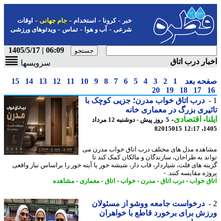
-
-
-
-
خبر
کرونا
استخدام
جام جهانی
اوقات
-
-
-
شرعی
آب و هوا
تماس
ویدئوهای ورزشی
06:09 | 1405/5/17
ار درب اتاق
سرویسها
حه بعد
1
2
3
4
5
6
7
8
9
10
11
12
13
14
15
20
19
18
17
درب اتاق خواب مدرن؛ جزیی کوچک با
یری بزرگ در معماری خانه
ا
-
اقتصادی
-
5 روز پیش - دوشنبه 12 مرداد
82015015
1405
هده مدل های مختلف درب اتاق خواب مدرن می
ند به طراحان، سازندگان و مالکان کمک کند تا
نه های فلت، شیاردار، قاب دار، شیشه خور یا آینه خور را براساس نیاز واقعی
ژه مقایسه کنند. -
ق خواب
-
درب اتاق
-
مدرن
-
خواب
-
اتاق
-
معماری
-
مشاهده
درخواست جامعه ووشو از مسئولان
ش برای برخورد قاطع با خواهران