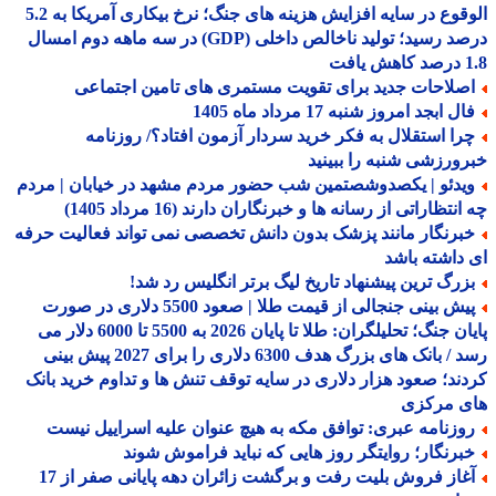
الوقوع در سایه افزایش هزینه های جنگ؛ نرخ بیکاری آمریکا به 5.2
درصد رسید؛ تولید ناخالص داخلی (GDP) در سه ماهه دوم امسال
افت
صلاحات جدید برای تقویت مستمری های تامین اجتماعی
ل ابجد امروز شنبه 17 مرداد ماه 1405
را استقلال به فکر خرید سردار آزمون افتاد؟/ روزنامه
ورزشی شنبه را ببینید
یدئو | یکصدوشصتمین شب حضور مردم مشهد در خیابان | مردم
نتظاراتی از رسانه ها و خبرنگاران دارند (16 مرداد 1405)
برنگار مانند پزشک بدون دانش تخصصی نمی تواند فعالیت حرفه
داشته باشد
زرگ ترین پیشنهاد تاریخ لیگ برتر انگلیس رد شد!
پیش بینی جنجالی از قیمت طلا | صعود 5500 دلاری در صورت
پایان جنگ؛ تحلیلگران: طلا تا پایان 2026 به 5500 تا 6000 دلار می
رسد / بانک های بزرگ هدف 6300 دلاری را برای 2027 پیش بینی
ند؛ صعود هزار دلاری در سایه توقف تنش ها و تداوم خرید بانک
ی مرکزی
وزنامه عبری: توافق مکه به هیچ عنوان علیه اسراییل نیست
برنگار؛ روایتگر روز هایی که نباید فراموش شوند
آغاز فروش بلیت رفت و برگشت زائران دهه پایانی صفر از 17