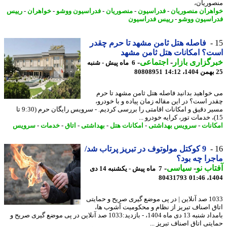
وریان،
هران منصوریان
-
فدراسیون
-
منصوریان
-
فدراسیون ووشو
-
خواهران
-
رییس
اسیون ووشو
-
رییس فدراسیون
فاصله هتل ثامن مشهد تا حرم چقدر
؟ امکانات هتل ثامن مشهد
گزاری بازار
-
اجتماعی
-
6 ماه پیش - شنبه
80808951
خواهید بدانید فاصله هتل ثامن مشهد تا حرم
ر است؟ در این مقاله زمان پیاده و با خودرو،
مسیر دقیق و امکانات اقامتی را بررسی کردیم. - سرویس رایگان حرم (9:30 تا
انات
-
سرویس بهداشتی
-
امکانات هتل
-
بهداشتی
-
اتاق
-
خدمات
-
سرویس
9 کوکتل مولوتوف در تبریز پرتاب شد/
را چه بود؟
اب نو
-
سیاسی
-
7 ماه پیش - یکشنبه 14 دی
80431793
1404
1033 صد آنلاین | در پی موضع گیری صریح و حمایتی
ق اصناف تبریز از نظام و محکومیت آشوب ها،
بامداد شنبه 13 دی ماه 1404، - بازدید:1033 صد آنلاین در پی موضع گیری صریح و
یتی اتاق اصناف تبریز ...