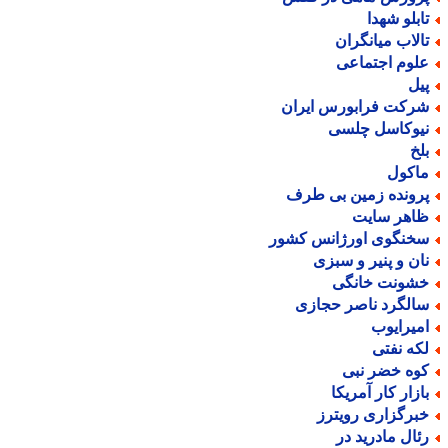
ابلو شهدا
الاب میانگران
لوم اجتماعی
یل
رکت فرابورس ایران
یوکاسل چلسی
لخ
اکول
رونده زمین بی طرف
اهر سایت
خنگوی اورژانس کشور
ان و پنیر و سبزی
شونت خانگی
الگرد ناصر حجازی
میرایوب
که نفتی
وه خضر نبی
ازار کار آمریکا
برگزاری رویترز
ئال مادرید در