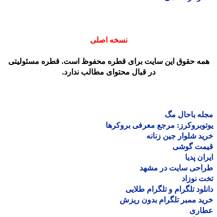
نسخه اصلی
مه حقوق این سایت برای قطره محفوظ است. قطره مسئولیتی
در قبال محتوای مطالب ندارد.
ه باحال مگ
وبروکرز: مرجع معرفی بروکرها
د شلوار جین زنانه
مت گوشی
ان پدیا
احی سایت در مشهد
 نوزاد
لود تلگرام و تلگرام طلایی
د ممبر تلگرام بدون ریزش
اری