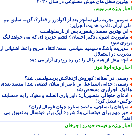
هترین شغل های هوش مصنوعی در سال ۲۰۲۶
بار ویژه
سرنویس
ومین تجربه ملی سانچز بعد از اکوادور و قطر؟/ گزینه سابق تیم
ی ایران، نامزد هدایت الجزایر!
ین بهترین مقصد رشفورد پس از بارسلوناست
اموریت اصولی دکتر احسان!/ قشم جزیره ای که می خواهد لیگ
تری شود
دیریت باشگاه سهمیه سیاسی است/ انتقاد صریح واعظ آشتیانی از
یریت در استقلال
نچه بیش از همه رئال را درباره رودری آزار می دهد
بار ویژه
ایونا نیوز
سمی در آستانه؛ کوروش اژدهاکش پرسپولیسی شد؟
سمی؛ جدایی اسماعیل بن ناصر از میلان قطعی شد | مقصد بعدی
فبک الجزایری مشخص شد
دعای جنجالی منصوریان؛ داور بازی الطلبه و دهوک را به «مسابقه
کس» تبدیل کرد!
پاهان یا نساجی، مقصد ستاره جوان فوتبال ایران؟
بر مهم برای فوتسالی ها؛ شروع لیگ برتر فوتسال به تعویق می
تد؟
بار ویژه
و قیمت خودرو | چرخان