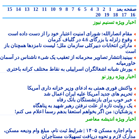
حه بعد
1
2
3
4
5
6
7
8
9
10
11
12
13
14
15
20
19
18
17
بار ویژه
تسنیم نیوز
قام انصارالله: شورای امنیت اعتبار خود را از دست داده است
قوع زلزله با بزرگای 4.6 در گلباف کرمان
اراتن انتخابات دبیرکلی سازمان ملل؛ لیست نامزدها همچنان باز
ت
بینید|انتشار تصاویر محرمانه از تعقیب یک شیء ناشناس در آسمان
ورمیانه
ورش شبانه اشغالگران اسراییلی به نقاط مختلف کرانه باختری
بار ویژه
روز نو
اکنش فوری همتی به ادعای وزیر خزانه داری آمریکا
حریم های جدید آمریکا علیه ایران اعمال شد
بر خوب برای بازنشستگان بانک رفاه
ک روایت تازه از علت نرفتن رهبر شهید به پناهگاه
زشکیان: من اگر بخواهم استعفا بدهم رسما اعلام می کنم!
بار ویژه
اندیشه معاصر
وام اجاره مسکن ۱۴۰۵ | شرایط ثبت نام، مبلغ وام ودیعه مسکن،
ارک لازم و نحوه دریافت تسهیلات مستاجران