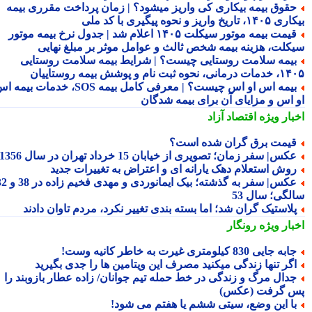
قوق بیمه بیکاری کی واریز میشود؟ | زمان پرداخت مقرری بیمه
تاریخ واریز و نحوه پیگیری با کد ملی
قیمت بیمه موتور سیکلت ۱۴۰۵ اعلام شد | جدول نرخ بیمه موتور
کلت، هزینه بیمه شخص ثالث و عوامل موثر بر مبلغ نهایی
یمه سلامت روستایی چیست؟ | شرایط بیمه سلامت روستایی
نحوه ثبت نام و پوشش بیمه روستاییان
بیمه اس او اس چیست؟ | معرفی کامل بیمه SOS، خدمات بیمه اس
 اس و مزایای آن برای بیمه شدگان
بار ویژه
اقتصاد آزاد
یمت برق گران شده است؟
کس| سفر زمان؛ تصویری از خیابان 15 خرداد تهران در سال 1356
وش استعلام دهک یارانه ای و اعتراض به تغییرات جدید
عکس| سفر به گذشته؛ بیک ایمانوردی و مهدی فخیم زاده در 38 و 32
لگی؛ سال 53
لاستیک گران شد؛ اما بسته بندی تغییر نکرد، مردم تاوان دادند
بار ویژه
رونگار
به جایی 830 کیلومتری غیرت به خاطر کانیه وست!
گر تنها زندگی میکنید مصرف این ویتامین ها را جدی بگیرید
دال مرگ و زندگی در خط حمله تیم جوانان/ زاده عطار بازوبند را
 گرفت (عکس)
ا این وضع، سیتی ششم یا هفتم می شود!