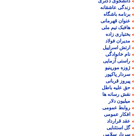
انشجوی دکتری
ندگی عاشقانه
رنامه باشگاه
نوان قهرمانی
افبک تیم ملی
ختیاری زاده
دیران فولاد
رتش اسراییل
ام خانوادگی
استی آزمایی
وزه مورینیو
ردار پاکپور
یروز قربانی
ق علیه باطل
قش رسانه ها
یلیون دلار
وابط عمومی
فکار عمومی
قد قرارداد
ل استثنایی
ردار سلامی