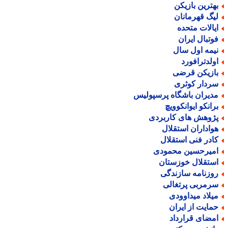
هترین بازیکن
یگ قهرمانان
یالات متحده
وتبال ایران
یمه اول سال
ولدترافورد
ازیکن قرضی
ردار کوثری
دیران باشگاه پرسپولیس
رانکو ایوانکوویچ
ژوهش های کاربردی
واداران استقلال
ادر فنی استقلال
میرحسین محمودی
ستقلال خوزستان
وزنامه سازندگی
رمربی پرتغالی
یلاد میداوودی
مایت از ایران
مضای قرارداد