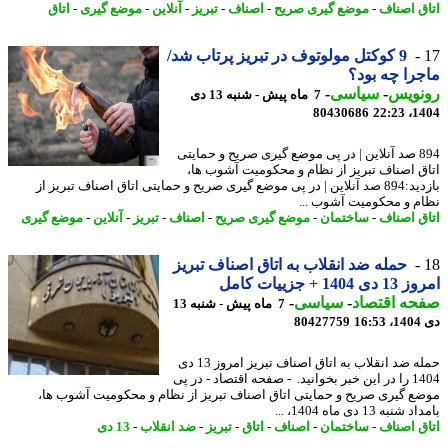
ق اصناف
-
موضع گیری صریح
-
اصناف
-
تبریز
-
آنلاین
-
موضع گیری
-
اتاق
9 کوکتل مولوتوف در تبریز پرتاب شد/
را چه بود؟
نویس
-
سیاسی
-
7 ماه پیش - شنبه 13 دی
80430686
1404
894 صد آنلاین | در پی موضع گیری صریح و حمایتی
ق اصناف تبریز از نظام و محکومیت آشوب ها،
بازدید:894 صد آنلاین | در پی موضع گیری صریح و حمایتی اتاق اصناف تبریز از
م و محکومیت آشوب ...
ق اصناف
-
ساختمان
-
موضع گیری صریح
-
اصناف
-
تبریز
-
آنلاین
-
موضع گیری
حمله ضد انقلاب به اتاق اصناف تبریز
1404 + جزییات کامل
حه اقتصاد
-
سیاسی
-
7 ماه پیش - شنبه 13
16
80427759
حمله ضد انقلاب به اتاق اصناف تبریز امروز 13 دی
1404 را در این خبر بخوانید. - صفحه اقتصاد - در پی
ع گیری صریح و حمایتی اتاق اصناف تبریز از نظام و محکومیت آشوب ها،
نبه 13 دی ماه 1404، ...
ق اصناف
-
ساختمان
-
اصناف
-
اتاق
-
تبریز
-
ضد انقلاب
-
13 دی