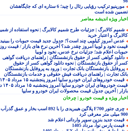
مورینیو ترکیب رؤیایی رئال را چید؛ 6 ستاره ای که جایگاهشان
مین شده است
بار ویژه
اندیشه معاصر
میم کالابرگ | جزئیات طرح شمیم کالابرگ | نحوه استفاده از شمیم
لابرگ و اعتبار خرید
دس امروز کیلویی چند است؟؛ جدول جدید قیمت حبوبات را ببینید /
مت نخود و لوبیا امروز چقدر شد؟ آخرین نرخ های بازار / قیمت روز
وبات اعلام شد؛ جزئیات نرخ عدس، نخود و لوبیا
انلود گواهی کسر از حقوق بازنشستگان | راهنمای دریافت گواهی
ر از حقوق بازنشستگان | نحوه دانلود گواهی کسر از حقوق
روفایل بازنشستگان بانک تجارت | ورود به پروفایل بازنشستگان
نک تجارت | راهنمای دریافت فیش حقوقی و خدمات بازنشستگان
قیمت خودروهای ایران خودرو سایپا امروز پنجشنبه ۱۵ مرداد ۱۴۰۵ |
قیمت خودروهای ایران خودرو سایپا امروز پنجشنبه ۱۵ مرداد ۱۴۰۵ در
زار | آخرین جدول قیمت محصولات ایران خودرو و سایپا
بار ویژه
و قیمت خودرو | چرخان
چری جتور F700 پلاگین هیبریدی را با 892 اسب بخار و عمق گذرآب
 معرفی کرد
یمت جدید بنزین سوپر وارداتی اعلام شد
یمت پارس نوآ، مرداد 1405
رایط فروش وانت زامیاد EX، مرداد 1405