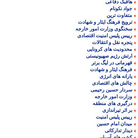
افبک دفاعی
واد نکونام
تفاوت ترین
رویج فرهنگ ایثار و شهادت
خنگوی وزارت امور خارجه
ییس پلیس امنیت اقتصادی
نجره نقل و انتقالات
حدودیت های کرونایی
رتش رژیم صهیونیستی
هرمانی در لیگ برتر
رهنگ ایثار و شهادت
ارانه های انرژی
الش های اقتصادی
ردار حسین رحیمی
زارت امور خارجه
رگیری های منطقه
ر اثر تیراندازی
ییس پلیس امنیت
یدان امام حسین
یدار تدارکاتی
شورهای آسیایی