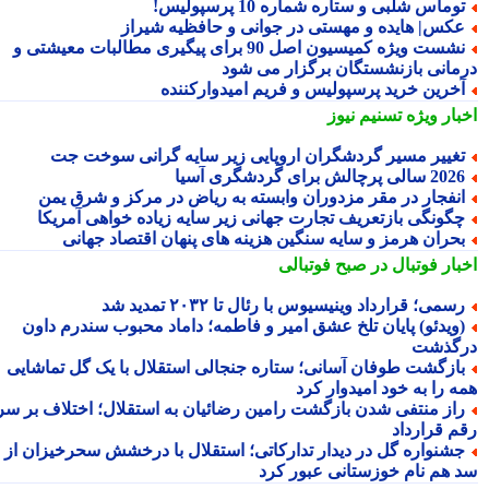
وماس شلبی و ستاره شماره 10 پرسپولیس!
کس| هایده و مهستی در جوانی و حافظیه شیراز
نشست ویژه کمیسیون اصل 90 برای پیگیری مطالبات معیشتی و
مانی بازنشستگان برگزار می شود
خرین خرید پرسپولیس و فریم امیدوارکننده
بار ویژه
تسنیم نیوز
غییر مسیر گردشگران اروپایی زیر سایه گرانی سوخت جت
2 سالی پرچالش برای گردشگری آسیا
نفجار در مقر مزدوران وابسته به ریاض در مرکز و شرق یمن
گونگی بازتعریف تجارت جهانی زیر سایه زیاده خواهی آمریکا
حران هرمز و سایه سنگین هزینه های پنهان اقتصاد جهانی
بار فوتبال در صبح فوتبالی
سمی؛ قرارداد وینیسیوس با رئال تا ۲۰۳۲ تمدید شد
ویدئو) پایان تلخ عشق امیر و فاطمه؛ داماد محبوب سندرم داون
گذشت
ازگشت طوفان آسانی؛ ستاره جنجالی استقلال با یک گل تماشایی
ه را به خود امیدوار کرد
از منتفی شدن بازگشت رامین رضائیان به استقلال؛ اختلاف بر سر
م قرارداد
شنواره گل در دیدار تدارکاتی؛ استقلال با درخشش سحرخیزان از
 هم نام خوزستانی عبور کرد