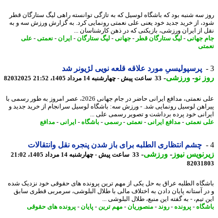
 سه شنبه بود که باشگاه لوسیل که به تازگی توانسته راهی لیگ ستارگان قطر
، از خرید جدید خود یعنی علی نعمتی رونمایی کرد. به گزارش ورزش سه و به
 از ایران ورزشی، بازیکنی که در ذهن کارشناسان ...
 جهانی
-
لیگ ستارگان قطر
-
جهانی
-
لیگ ستارگان
-
ایران
-
نعمتی
-
علی
تی
پرسپولیسیِ مورد علاقه قلعه نویی لژیونر شد
 نو
-
ورزشی
-
33 ساعت پیش - چهارشنبه 14 مرداد 1405، 21:52
82032025
علی نعمتی، مدافع ایرانی حاضر در جام جهانی 2026، عصر امروز به طور رسمی با
اهن لوسیل رونمایی شد. - ورزش سه: باشگاه لوسیل سرانجام از خرید جدید و
انی خود پرده برداشت و تصویر رسمی علی ...
 نعمتی
-
مدافع ایرانی
-
نعمتی
-
رسمی
-
باشگاه
-
ایرانی
-
مدافع
چشم انتظاری الطلبه برای باز شدن پنجره نقل وانتقالات
نویس نیوز
-
ورزشی
-
33 ساعت پیش - چهارشنبه 14 مرداد 1405، 21:02
82031
گاه الطلبه عراق به حل یکی از مهم ترین پرونده های حقوقی خود نزدیک شده
ر آستانه پایان دادن به اختلاف مالی با طلال البلوشی، سرمربی قطری سابق
تیم، - به گفته این منبع، طلال البلوشی ...
گاه
-
پرونده
-
روند
-
منصوریان
-
مهم ترین
-
پایان
-
پرونده های حقوقی