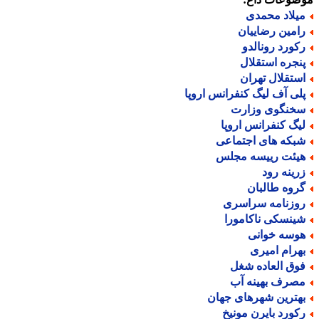
یلاد محمدی
امین رضاییان
کورد رونالدو
نجره استقلال
ستقلال تهران
لی آف لیگ کنفرانس اروپا
خنگوی وزارت
یگ کنفرانس اروپا
بکه های اجتماعی
یئت رییسه مجلس
رینه رود
روه طالبان
وزنامه سراسری
ینسکی ناکامورا
وسه خوانی
هرام امیری
وق العاده شغل
صرف بهینه آب
هترین شهرهای جهان
کورد بایرن مونیخ