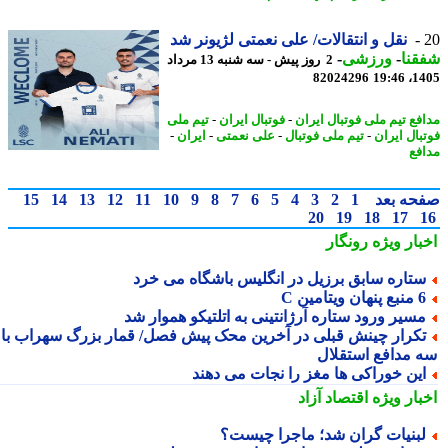
نقل و انتقالات/ علی نعمتی لژیونر شد
نا
-
ورزشی
-
2 روز پیش - سه شنبه 13 مرداد
82024296
1405
فع تیم ملی فوتبال ایران
-
فوتبال ایران
-
تیم ملی
بال ایران
-
تیم ملی فوتبال
-
علی نعمتی
-
ایران
-
فع
حه بعد
1
2
3
4
5
6
7
8
9
10
11
12
13
14
15
20
19
18
17
بار ویژه
رونگار
تاره سابق برزیل در انگلیس باشگاه می خرد
 پنهان ویتامین C
سیر ورود ستاره آرژانتینی به اتلتیکو هموار شد
کرار چینش قبلی در آخرین محک پیش فصل/ قمار بزرگ سهراب با
 مدافع استقلال
ین خوراکی ها مغز را نجات می دهند
بار ویژه
اقتصاد آزاد
بنیات گران شد؛ ماجرا چیست؟