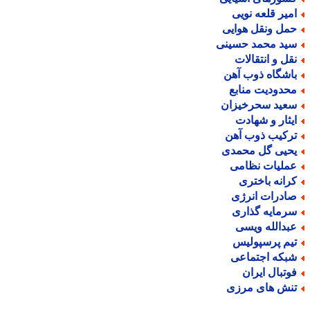
میر قلعه نویی
مل ونقل هوایی
ید محمد حسینی
قل و انتقالات
اشگاه ذوب آهن
حدودیت منابع
عید سحرخیزان
یثار و شهادت
رکیب ذوب آهن
حیی گل محمدی
ملیات نظامی
رانه باختری
ادرات انرژی
رمایه گذاری
بدالله ویسی
یم پرسپولیس
بکه اجتماعی
وتبال ایران
نش های مرزی