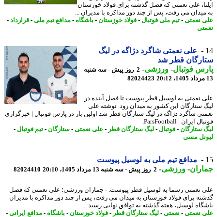
نا، علی نعمتی که فصل گذشته برای فولاد خوزستان
میدان می رفت، پس از چند دور مذاکره با مدیران ...
 نعمتی
-
تیم ملی فوتبال
-
فولاد خوزستان
-
باشگاه
-
مدافع تیم ملی
-
قرارداد
-
تی
علی نعمتی شاگرد دژاگه در لیگ
ارگان قطر شد
س فوتبال
-
ورزشی
-
2 روز پیش - سه شنبه
82024423
 نعمتی به لوسیل قطر پیوست تا فصل آینده در
 ستارگان این کشور به میدان رود. نوشته علی
تی شاگرد دژاگه در لیگ ستارگان قطر شد اولین بار در پارس فوتبال | خبرگزاری
 ایران | ParsFootball.
 ستارگان
-
فوتبال
-
لیگ ستارگان قطر
-
علی نعمتی
-
ستارگان
-
تیم فوتبال
-
نل مسی
مدافع تیم ملی به لوسیل پیوست
اران
-
ورزشی
-
2 روز پیش - سه شنبه 13 مرداد 1405، 20:10
82024410
 نعمتی رسما به لوسیل قطر پیوست. - جماران ورزشی؛ علی نعمتی که فصل
ته برای فولاد خوزستان به میدان می رفت، پس از چند دور مذاکره با مدیران
گاه لوسیل، هفته گذشته به توافق نهایی رسید ...
 نعمتی
-
نعمتی
-
لیگ ستارگان قطر
-
فولاد خوزستان
-
باشگاه
-
مدافع ایرانی
-