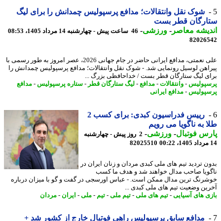
شوک نقل وانتقالات؛ مدافع پرسپولیس چمدانش را برای لیگ
ارگان قطر بست
یشه معاصر
-
ورزشی
-
46 ساعت پیش - چهارشنبه 14 مرداد 1405، 08:53
82026
علی نعمتی، مدافع ایرانی حاضر در جام جهانی 2026، عصر امروز به طور رسمی با
اهن لوسیل رونمایی شد. - شوک نقل وانتقالات؛ مدافع پرسپولیس چمدانش را
ی لیگ ستارگان قطر بست / خداحافظی بزرگ ...
پولیس
-
وانتقالات
-
مدافع
-
لیگ ستارگان قطر
-
ستاره پرسپولیس
-
مدافع
پولیس
-
مدافع ایرانی
رییس فدراسیون کبدی: برای کسب 2
 به ناگویا می رویم
س فوتبال
-
ورزشی
-
2 روز پیش - چهارشنبه
82025510
ن تردید تیم های ملی کبدی مردان و زنان ایران در
ویا صاحب مدال خواهند شد و هدف ما کسب
رنگ ترین مدال ممکن است. - عباس اورسجی در گفت و گو با میزان درباره
ین وضعیت تیم های ملی کبدی ...
ی های آسیایی
-
تیم های ملی
-
تیم ملی
-
تیم
-
ملی
-
ایران
-
مردان
مدافع سابق پرسپولیس راهی فوتبال خارج از کشور شد +