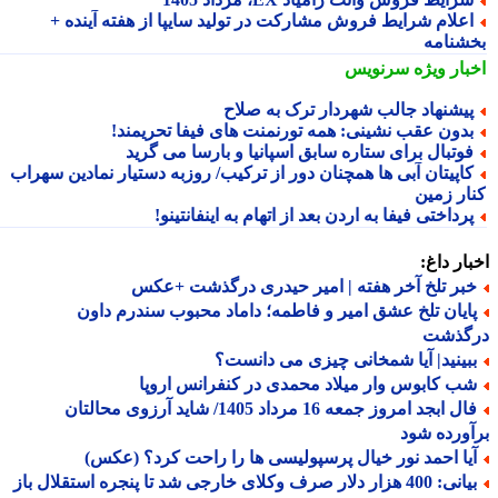
علام شرایط فروش مشارکت در تولید سایپا از هفته آینده +
شنامه
بار ویژه
سرنویس
یشنهاد جالب شهردار ترک به صلاح
دون عقب نشینی: همه تورنمنت های فیفا تحریمند!
وتبال برای ستاره سابق اسپانیا و بارسا می گرید
اپیتان آبی ها همچنان دور از ترکیب/ روزبه دستیار نمادین سهراب
ار زمین
رداختی فیفا به اردن بعد از اتهام به اینفانتینو!
ار داغ:
بر تلخ آخر هفته | امیر حیدری درگذشت +عکس
ایان تلخ عشق امیر و فاطمه؛ داماد محبوب سندرم داون
گذشت
بینید| آیا شمخانی چیزی می دانست؟
ب کابوس وار میلاد محمدی در کنفرانس اروپا
فال ابجد امروز جمعه 16 مرداد 1405/ شاید آرزوی محالتان
ورده شود
یا احمد نور خیال پرسپولیسی ها را راحت کرد؟ (عکس)
بیانی: 400 هزار دلار صرف وکلای خارجی شد تا پنجره استقلال باز