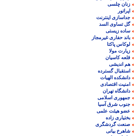
نان چلسی
پراتور
داسازی اینترنت
ل تساوی السد
اده زیستی
اند حفاری غیرمجاز
وکاس پاکتا
یارت مولا
لعه کاسیان
م اندیشی
ستقبال گسترده
انشکده الهیات
منیت اقتصادی
انشگاه تهران
مهوری اسلامی
نوب شرق آسیا
ضو هیئت علمی
ختیاری زاده
نعت گردشگری
اهرخ بیانی