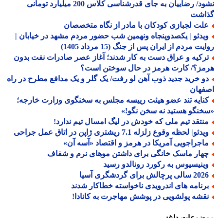
نشود/ رضاییان به جای قدرشناسی کلاس 200 میلیارد تومانی
اشت
لت لجبازی کودکان با مادر از نگاه متخصصان
یدئو | یکصدوپنجاه ونهمین شب حضور مردم مشهد در خیابان |
ت مردم از ایران پس از جنگ (15 مرداد 1405)
رکیه و عراق دست به کار شدند؛ آغاز عصر صادرات نفت بدون
مز؟/ کارت هرمز در حال سوختن است؟
و خرید جدید ذوب آهن لو رفت/ یک گلر و یک مدافع مطرح در راه
فهان
نایه تند عضو هیئت رییسه مجلس به سخنگوی وزارت خارجه؛
نگو هستید نه سخن نگو!»
نتقد تیم ملی که خودش در لیگ امسال تیم ندارد!
دئو| لحظه وقوع زلزله 7.1 ریشتری ژاپن در اتاق عمل جراحی
اجراجویی آمریکا در هرمز و اقتصاد «آسه آن»
هار ماسک خانگی برای داشتن موهای نرم و شفاف
ینیسیوس به رکورد رونالدو رسید
الی پرچالش برای گردشگری آسیا
رنامه های اندرویدی ناخواسته خطاکار شدند
قشه پولشویی در پوشش مهاجرت به کانادا!
ضوعات داغ: