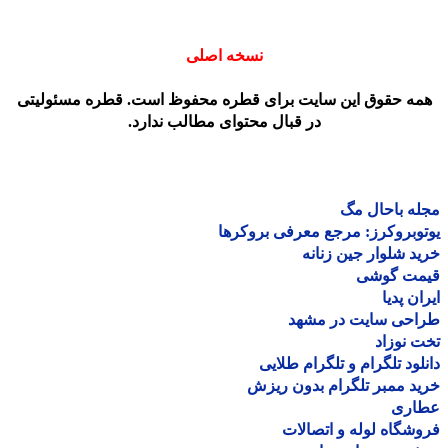
نسخه اصلی
مه حقوق این سایت برای قطره محفوظ است. قطره مسئولیتی
در قبال محتوای مطالب ندارد.
ه باحال مگ
وبروکرز: مرجع معرفی بروکرها
د شلوار جین زنانه
مت گوشی
ان پدیا
احی سایت در مشهد
 نوزاد
لود تلگرام و تلگرام طلایی
د ممبر تلگرام بدون ریزش
اری
شگاه لوله و اتصالات