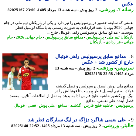
س
نه 7
-
ورزشی
-
2 روز پیش - سه شنبه 13 مرداد 1405، 23:00
82025167
تی که سابقه حضور در پرسپولیس را نیز دارد و یکی از بازیکنان تیم ملی در جام
جهانی 2026 بود، با عقد قراردادی به صورت رسمی به باشگاه لوسیل قطر
ست. - مدافع سابق پرسپولیس راهی فوتبال خارج ...
یکنان تیم ملی
-
پرسپولیس
-
مدافع سابق پرسپولیس
-
جام جهانی 2026
-
جام
نی
-
قراردادی
-
بازیکنان
مدافع سابق پرسپولیس راهی فوتبال
رج از کشور شد + عکس
نویس
-
ورزشی
-
2 روز پیش - سه شنبه 13
1، 22:58
82025158
فع ملی پوش اسبق پرسپولیس و فصل گذشته
اد، به تیم لوسیل قطر پیوست تا فوتبالش را در
 این کشور حاشیه خلیج فارس ادامه بدهد. به نقل از اطلاعات آنلاین، مقصد
 آینده علی نعمتی، مدافع ...
پولیس
-
حاشیه خلیج فارس
-
گذشته
-
مدافع
-
ملی پوش
-
فصل
-
فوتبال
علی نعمتی شاگرد دژاگه در لیگ ستارگان قطر شد
بتر
-
ورزشی
-
2 روز پیش - سه شنبه 13 مرداد 1405، 22:52
82025140