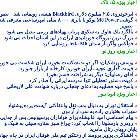
بار ویژه
تک ناک
رخودروی ۲.۵ میلیون دلاری Blackbird هنسی رونمایی شد + تصویر
گوشی M8 Power پوکو با باتری ۸۰۰۰ میلی آمپرساعتی معرفی شد
تصویر
الگرد بلک هاوک به سکوی پرتاب پهپادهای رزمی تبدیل می شود
زرگ ترین نیروگاه خورشیدی ایران در این استان احداث می شود
ولکس واگن از سدان Jetta M6 رونمایی کرد
بار ویژه
روز نو
وسف پزشکیان: اگر دولت شکست بخورد، ایران شکست می خورد
یمت گذاری عجیب ایران خودرو؛ کارخانه از بازار جلو زد!
قای رضاییان؛ دیگر به شرافتت قسم نخور!
ویت دستور تعطیلی تنها مدرسه ایرانی را صادر کرد
اسخ قوه قضاییه به ادعای جنجالی درباره شهادت علی لاریجانی
بار ویژه
ایونا نیوز
ستقلال تهران به دنبال بمب نقل وانتقالاتی ؟پشت پرده پیشنهاد
راب بختیاری زاده به سردار آزمون
یام احساسی امید عالیشاه برای هواداران پرسپولیس پس از جدایی
ودری بارسلونا را انتخاب کرد؛ چراغ سبز ستاره سیتی به فلیک و
یان رویای رئال مادرید
فشاگری پرویز برومند از رختکن تیم ملی فوتبال ایران در جام جهانی