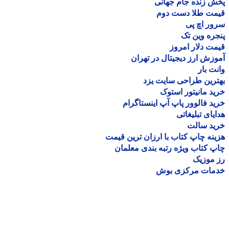
 زنده جام جهانی
مت طلا دست دوم
ر اچ پی
ره وین تک
ت دلار امروز
زش ارز دیجیتال در تهران
ت بار
رین طراحی سایت یزد
د مانیتور استوک
د فالوور پاپ آپ اینستاگرام
یای تبلیغاتی
ید سالت
نه چاپ کتاب با ارزان ترین قیمت
 کتاب ویژه رتبه بندی معلمان
موزیک
مات مرکزی بوش