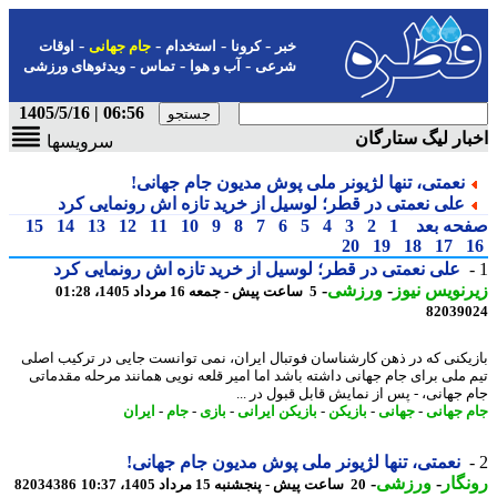
-
-
-
-
خبر
کرونا
استخدام
جام جهانی
اوقات
-
-
-
شرعی
آب و هوا
تماس
ویدئوهای ورزشی
06:56 | 1405/5/16
ار لیگ ستارگان
سرویسها
نعمتی، تنها لژیونر ملی پوش مدیون جام جهانی!
علی نعمتی در قطر؛ لوسیل از خرید تازه اش رونمایی کرد
حه بعد
1
2
3
4
5
6
7
8
9
10
11
12
13
14
15
20
19
18
17
علی نعمتی در قطر؛ لوسیل از خرید تازه اش رونمایی کرد
نویس نیوز
-
ورزشی
-
5 ساعت پیش - جمعه 16 مرداد 1405، 01:28
82039
یکنی که در ذهن کارشناسان فوتبال ایران، نمی توانست جایی در ترکیب اصلی
 ملی برای جام جهانی داشته باشد اما امیر قلعه نویی همانند مرحله مقدماتی
 جهانی، - پس از نمایش قابل قبول در ...
 جهانی
-
جهانی
-
بازیکن
-
بازیکن ایرانی
-
بازی
-
جام
-
ایران
نعمتی، تنها لژیونر ملی پوش مدیون جام جهانی!
گار
-
ورزشی
-
20 ساعت پیش - پنجشنبه 15 مرداد 1405، 10:37
82034386