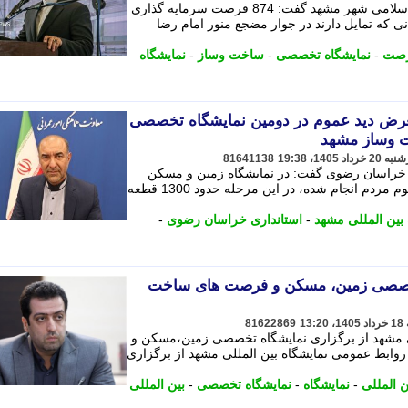
رییس کمیسیون برنامه و بودجه شورای اسلامی شهر مشهد گفت: 874 فرصت سرمایه گذاری
ی که تمایل دارند در جوار مضجع منور امام رضا
صت
-
نمایشگاه تخصصی
-
ساخت وساز
-
نمایشگاه
ین در معرض دید عموم در دومین نمایشگاه تخصصی
 وساز مشهد
81641138
ی خراسان رضوی گفت: در نمایشگاه زمین و مسکن
تجمیعی از اراضی قابل استفاده برای عموم مردم انجام شده، در این مرحله حدود 1300 قطعه
 بین المللی مشهد
-
استانداری خراسان رضوی
-
تخصصی زمین، مسکن و فرصت های ساخت
81622869
ی مشهد از برگزاری نمایشگاه تخصصی زمین،مسکن و
وابط عمومی نمایشگاه بین المللی مشهد از برگزاری
ن المللی
-
نمایشگاه
-
نمایشگاه تخصصی
-
بین المللی