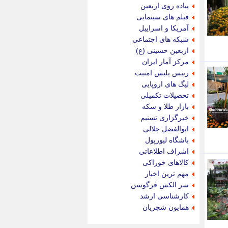
جام جم
پیاده روی اربعین
جدید پرس
فیلم های سینمایی
جماران
آمریکا و اسراییل
جوان ایرانی
شبکه های اجتماعی
جهان مانا
اربعین حسینی (ع)
جهان نگر
مرکز آمار ایران
جهان نیوز
رییس پلیس امنیت
چطور
لیگ های اروپایی
چمپیونات
تحصیلات تکمیلی
چمدون
بازار طلا و سکه
چه خبر
خبرگزاری تسنیم
حادثه 24
ابوالفضل جلالی
حرف تو
باشگاه لیورپول
حوادث پلاس
اشراف اطلاعاتی
حوزه نیوز
کالاهای خوراکی
خبر آنلاین
مهم ترین اخبار
خبر جنوب
سر الکس فرگوسن
خبر سیاسی
کارشناسی ارشد
خبر گردون
همایون شجریان
خبر ورزشی
خبرجو