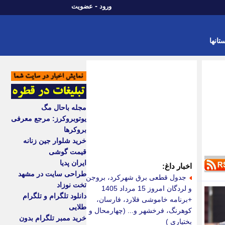
-
ورود
عضویت
تانها
مجله باحال مگ
یوتوبروکرز: مرجع معرفی
بروکرها
خرید شلوار جین زنانه
قیمت گوشی
ایران پدیا
اخبار داغ:
طراحی سایت در مشهد
جدول قطعی برق شهرکرد، بروجن
تخت نوزاد
و لردگان امروز 15 مرداد 1405
دانلود تلگرام و تلگرام
+برنامه خاموشی فلارد، فارسان،
طلایی
کوهرنگ، فرخشهر و... (چهارمحال و
خرید ممبر تلگرام بدون
بختیاری )