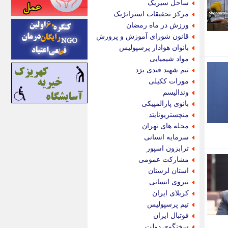
ساحل سیریک
اینتیتر
مرکز تحقیقات استراتژیک
ایونا نیوز
ورزش در ماه رمضان
بازتاب آنلاین
قانون شورای آموزش و پرورش
باشگاه خبرنگاران
بانوان هوادار پرسپولیس
باغستان نیوز
مواد شیمیایی
بامبوک
تیم شهید قندی یزد
ببین و بخون
مورات ککیلی
بدینسان
وندالیسم
بنکر
بانوی پارالمپیکی
بیت ران
منچستریونایتد
پارس فوتبال
محله های تهران
پارسینه
سرمایه انسانی
پارسینه پلاس
ترابزون اسپور
پاز آنلاین
مشارکت عمومی
پاس گل
استان لرستان
پانا
نیروی انسانی
پرتو نیوز
کربلای ایران
پرسون
تیم پرسپولیس
پنجره نیوز
فوتبال ایران
پویامگ
سخنگوی دولت