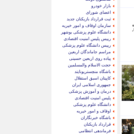
پویه آنلاین
بازار خودرو
پیام نفت
اعضای شورای
تابناک
ثبت قرارداد بازیکنان جدید
تازه نیوز
سازمان اوقاف و امور خیریه
تبیان
دانشگاه علوم پزشکی بوشهر
تجارت نیوز
رییس پلیس امنیت اقتصادی
تحریریه
رییس دانشگاه علوم پزشکی
ترابر نیوز
مراسم جاماندگان اربعین
ترفندباز
پیاده روی اربعین حسینی
تریبون اقتصاد
حجت الاسلام والمسلمین
تسنیم نیوز
باشگاه منچستریونایتد
تک ناک
کاپیتان اسبق استقلال
تکراتو
جمهوری اسلامی ایران
توریسم آنلاین
درمان و آموزش پزشکی
تولید نیوز
پلیس امنیت اقتصادی
تیتر فوری
دانشگاه علوم پزشکی
تیکنا
اوقاف و امور خیریه
جاب ویژن
باشگاه خبرنگاران
جار نیوز
قرارداد بازیکنان
جالبتر
فرماندهی انتظامی