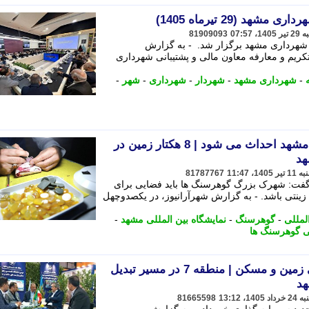
هد (29 تیرماه 1405)
81909093
ی شهرداری مشهد برگزار شد. - به گزارش
تیرماه)، مراسم تکریم و معارفه معاون مالی و پشتیبانی شهرداری
-
شهرداری مشهد
-
شهردار
-
شهرداری
-
شهر
-
شهرک بزرگ گوهرسنگ ها در مشهد احداث می شود | 8 هکتار زمین در
هد
81787767
گفت: شهرک بزرگ گوهرسنگ ها باید فضایی برای
زینتی باشد. - به گزارش شهرآرانیوز، در یکصدوچهل
لمللی
-
گوهرسنگ
-
نمایشگاه بین المللی مشهد
-
ی گوهرسنگ ها
گزارشی از نمایشگاه تخصصی زمین و مسکن | منطقه 7 در مسیر تبدیل
د
81665598