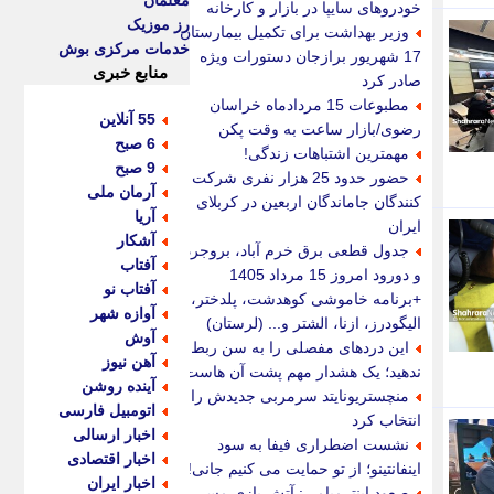
معلمان
خودروهای سایپا در بازار و کارخانه
رز موزیک
وزیر بهداشت برای تکمیل بیمارستان
خدمات مرکزی بوش
17 شهریور برازجان دستورات ویژه
منابع خبری
صادر کرد
مطبوعات 15 مردادماه خراسان
55 آنلاین
رضوی/بازار ساعت به وقت پکن
6 صبح
مهمترین اشتباهات زندگی!
9 صبح
حضور حدود 25 هزار نفری شرکت
آرمان ملی
کنندگان جاماندگان اربعین در کربلای
آریا
ایران
آشکار
جدول قطعی برق خرم آباد، بروجرد
آفتاب
و دورود امروز 15 مرداد 1405
آفتاب نو
+برنامه خاموشی کوهدشت، پلدختر،
آوازه شهر
الیگودرز، ازنا، الشتر و... (لرستان)
آوش
این دردهای مفصلی را به سن ربط
آهن نیوز
ندهید؛ یک هشدار مهم پشت آن هاست
آینده روشن
منچستریونایتد سرمربی جدیدش را
اتومبیل فارسی
انتخاب کرد
اخبار ارسالی
نشست اضطراری فیفا به سود
اخبار اقتصادی
اینفانتینو؛ از تو حمایت می کنیم جانی!
اخبار ایران
صعود اینترمیامی: آتش بازی مسی