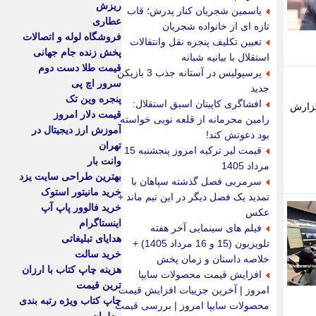
ریزش
یاسمین شجریان کنار پدرش؛ قاب
عطاری
تازه ای از خانواده شجریان
فروشگاه لوله و اتصالات
تعیین تکلیف پنجره نقل وانتقالات
پخش زنده جام جهانی
استقلال با بیانیه شبانه
قیمت طلا دست دوم
پرسپولیس در آستانه جذب 3 بازیکن
سرور اچ پی
جدید
پنجره وین تک
افشاگری کاپیتان اسبق استقلال:
گزارش
قیمت دلار امروز
رامین محرمانه از قلعه نویی خواسته
آموزش ارز دیجیتال در
بود دعوتش کند!
تهران
قیمت لیر ترکیه امروز پنجشنبه 15
وانت بار
مرداد 1405
بهترین طراحی سایت یزد
سرمربی فصل گذشته سپاهان با
خرید مانیتور استوک
تمدید یک فصل دیگر در این تیم ماند +
خرید فالوور پاپ آپ
عکس
اینستاگرام
فیلم های سینمایی آخر هفته
هدایای تبلیغاتی
تلویزیون (15 و 16 مرداد 1405) +
خرید سالت
خلاصه داستان و زمان پخش
هزینه چاپ کتاب با ارزان
افزایش قیمت محصولات سایپا
ترین قیمت
امروز | آخرین جزییات افزایش قیمت
چاپ کتاب ویژه رتبه بندی
محصولات سایپا امروز | بررسی قیمت