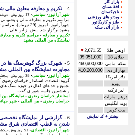
بازار کار
افغانستان
تکریم و معارفه معاون مالی شهرداری مش
4 -
تاجیکستان
-
-
شهر آرا نیوز
سیاسی
17 روز پیش - دوشنبه 29 تیر 1405، 07:57
ویدئو های ورزشی
مراسم تکریم و معارفه مالی و پشتیبان
طنز و کاریکاتور
شهرآرانیوز، امروز (29 
بازار آتی سکه
مشهد برگزار شد. پیش از این علی ...
تکریم و معارفه
-
مراسم تکریم و معارفه
نمایشگاه بین المللی مشهد
اونس طلا
2,671.55
▼
طلای 18
39,051,000
5 -
سکه امامی
460,900,000
مجاورت نمایشگاه بین المللی مش
بهار ازادی
410,200,000
-
-
شهر آرا نیوز
سیاسی
35 روز پیش - پنجشنبه 11 تیر 1405، 11:47
دلار امریکا
گروه اقتصاد»، استاندار خراسان رضوی 
یورو
تجمیع واحد های فعال در حوزه سنگ های 
لیر ترکیه
و ششمین جلسه شورای گفت ...
استاندار خراسان رضوی
-
نمایشگاه بین ا
درهم امارات
خراسان رضوی
-
بین المللی
-
شهر جهان
پوند انگلیس
بیت کویین
بیشتر + کد نمایش
6 -
شدن به قطب اقتصادی شرق مشه
-
-
شهر آرا نیوز
اقتصادی
53 روز پیش - یکشنبه 24 خرداد 1405، 13:12