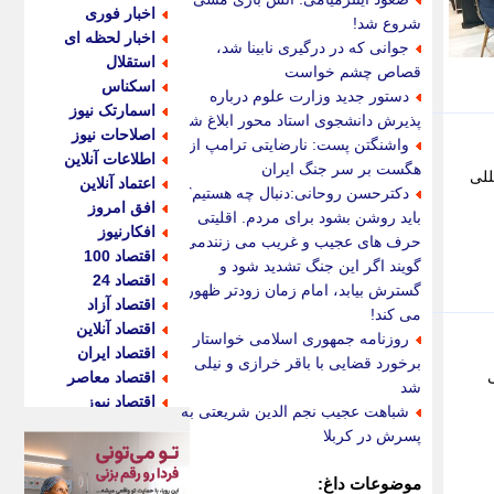
اخبار فوری
شروع شد!
اخبار لحظه ای
جوانی که در درگیری نابینا شد،
استقلال
قصاص چشم خواست
اسکناس
دستور جدید وزارت علوم درباره
اسمارتک نیوز
پذیرش دانشجوی استاد محور ابلاغ شد
اصلاحات نیوز
واشنگتن پست: نارضایتی ترامپ از
اطلاعات آنلاین
هگست بر سر جنگ ایران
بین المللی
اعتماد آنلاین
دکترحسن روحانی:دنبال چه هستیم؟
افق امروز
باید روشن بشود برای مردم. اقلیتی
افکارنیوز
حرف های عجیب و غریب می زنندمی
اقتصاد 100
گویند اگر این جنگ تشدید شود و
اقتصاد 24
گسترش بیابد، امام زمان زودتر ظهور
اقتصاد آزاد
می کند!
اقتصاد آنلاین
روزنامه جمهوری اسلامی خواستار
اقتصاد ایران
برخورد قضایی با باقر خرازی و نیلی
لی
اقتصاد معاصر
شد
اقتصاد نیوز
شباهت عجیب نجم الدین شریعتی به
اکو ایران
پسرش در کربلا
اکوفارس
اکونگار
موضوعات داغ: