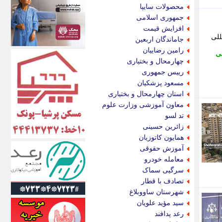
اکونیوز
محصولات سایپا
الف
جمهوری اسلامی
انتشار آنلاین
افزایش قیمت
اندیشه قرن
بین المللی
جاماندگان اربعین
اندیشه معاصر
رامین رضاییان
لی
اندیشه ها
چهارمحال و بختیاری
انرژی پرس
رییس جمهوری
ای استخدام
مسعود پزشکیان
ایتنا
استان چهارمحال و بختیاری
ایراف
معاون آموزشی وزارت علوم
ایران آرت
تد لسو
ایران آنلاین
زائرین حسینی
ایران زندگی
همایون کاتوزیان
ایران فوری
آموزش حقوقی
ایرانی روز
معامله خودرو
ایرانیتال
سرگیی سماک
ایرنا
تصادف با قطار
ایسکانیوز
شهرستان ساووبلاغ
ایسنا
سید مؤید علویان
ایکنا
رعد پدافند
ایلنا