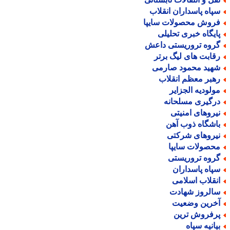
پاه پاسداران انقلاب
روش محصولات سایپا
ایگاه خبری تحلیلی
روه تروریستی داعش
قابت های لیگ برتر
هید محمود صارمی
هبر معظم انقلاب
ولودیه الجزایر
رگیری مسلحانه
یروهای امنیتی
اشگاه ذوب آهن
یروهای شرکتی
حصولات سایپا
روه تروریستی
پاه پاسداران
نقلاب اسلامی
الروز شهادت
خرین وضعیت
رفروش ترین
یانیه سپاه