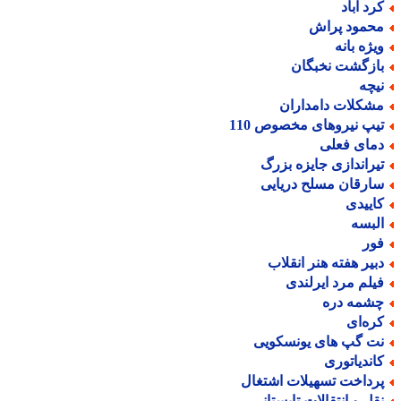
رد آباد
حمود پراش
یژه بانه
ازگشت نخبگان
یچه
شکلات دامداران
یپ نیروهای مخصوص 110
مای فعلی
یراندازی جایزه بزرگ
ارقان مسلح دریایی
اییدی
لبسه
ور
بیر هفته هنر انقلاب
یلم مرد ایرلندی
شمه دره
ره‌ای
ت گپ های یونسکویی
اندیاتوری
رداخت تسهیلات اشتغال
قل و انتقالات تابستانی