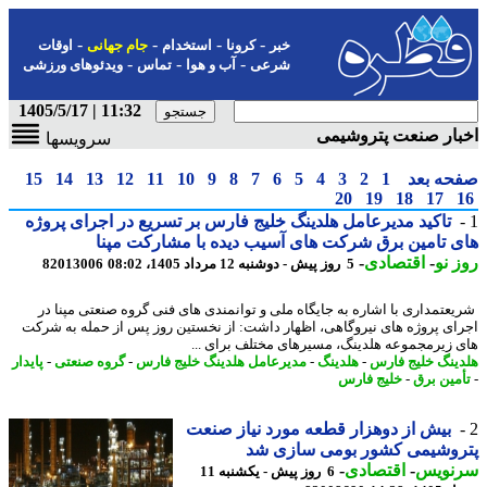
-
-
-
-
خبر
کرونا
استخدام
جام جهانی
اوقات
-
-
-
شرعی
آب و هوا
تماس
ویدئوهای ورزشی
11:32 | 1405/5/17
ار صنعت پتروشیمی
سرویسها
حه بعد
1
2
3
4
5
6
7
8
9
10
11
12
13
14
15
20
19
18
17
تاکید مدیرعامل هلدینگ خلیج فارس بر تسریع در اجرای پروژه
 تامین برق شرکت های آسیب دیده با مشارکت مپنا
 نو
-
اقتصادی
-
5 روز پیش - دوشنبه 12 مرداد 1405، 08:02
82013006
عتمداری با اشاره به جایگاه ملی و توانمندی های فنی گروه صنعتی مپنا در
ای پروژه های نیروگاهی، اظهار داشت: از نخستین روز پس از حمله به شرکت
 زیرمجموعه هلدینگ، مسیرهای مختلف برای ...
ینگ خلیج فارس
-
هلدینگ
-
مدیرعامل هلدینگ خلیج فارس
-
گروه صنعتی
-
پایدار
مین برق
-
خلیج فارس
بیش از دوهزار قطعه مورد نیاز صنعت
روشیمی کشور بومی سازی شد
نویس
-
اقتصادی
-
6 روز پیش - یکشنبه 11