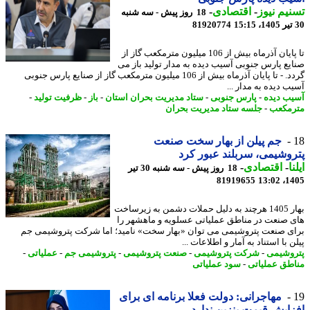
یم نیوز
-
اقتصادی
-
18 روز پیش - سه شنبه
81920774
تا پایان آذرماه بیش از 106 میلیون مترمکعب گاز از
یع پارس جنوبی آسیب دیده به مدار تولید باز می
گردد. - تا پایان آذرماه بیش از 106 میلیون مترمکعب گاز از صنایع پارس جنوبی
ب دیده به مدار ...
ب دیده
-
پارس جنوبی
-
ستاد مدیریت بحران استان
-
باز
-
ظرفیت تولید
-
مکعب
-
جلسه ستاد مدیریت بحران
جم پیلن از بهار سخت صنعت
وشیمی، سربلند عبور کرد
ا
-
اقتصادی
-
18 روز پیش - سه شنبه 30 تیر
81919655
1405
بهار 1405 هرچند به دلیل حملات دشمن به زیرساخت
 صنعت در مناطق عملیاتی عسلویه و ماهشهر را
ی صنعت پتروشیمی می توان «بهار سخت» نامید؛ اما شرکت پتروشیمی جم
 با استناد به آمار و اطلاعات ...
وشیمی
-
شرکت پتروشیمی
-
صنعت پتروشیمی
-
پتروشیمی جم
-
عملیاتی
-
طق عملیاتی
-
سود عملیاتی
مهاجرانی: دولت فعلا برنامه ای برای
ایش قیمت بنزین ندارد