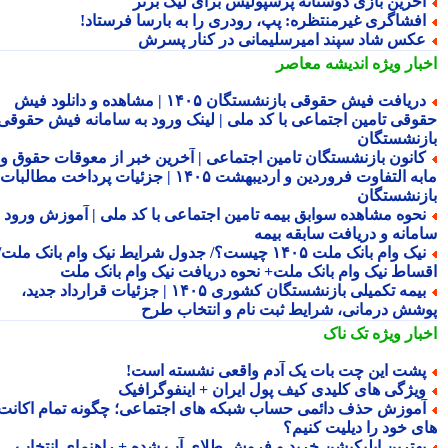
خرین بازی دوستانه پرسپولیس برای لیگ برتر
فشاگری غیرمنتظره: پپ، رودری را به بارسا فرستاد!
کس شاد سپند امیرسلیمانی در کنار پسرش
بار ویژه
اندیشه معاصر
دریافت فیش حقوقی بازنشستگان ۱۴۰۵ | مشاهده و دانلود فیش
وقی تامین اجتماعی با کد ملی | لینک ورود به سامانه فیش حقوقی
زنشستگان
انون بازنشستگان تامین اجتماعی | آخرین خبر از معوقات حقوق و
مابه التفاوت فروردین و اردیبهشت ۱۴۰۵ | جزئیات پرداخت مطالبات
زنشستگان
حوه مشاهده سوابق بیمه تامین اجتماعی با کد ملی | آموزش ورود به
مانه و دریافت سابقه بیمه
نیک وام بانک ملت ۱۴۰۵ چیست؟/ جدول شرایط نیک وام بانک ملت/
ساط نیک وام بانک ملت+ نحوه دریافت نیک وام بانک ملت
بیمه تکمیلی بازنشستگان کشوری ۱۴۰۵ | جزئیات قرارداد جدید،
شش درمانی، شرایط ثبت نام و انتخاب طرح
بار ویژه
تک ناک
شت این چت بات یک آدم واقعی نشسته است!
یژگی های کلیدی کیف پول ایران + اینفوگرافیک
موزش حذف دائمی حساب شبکه های اجتماعی؛ چگونه تمام اکانت
ی خود را دیلیت کنیم؟
هترین اپلیکیشن خرید و فروش طلای آب شده + راهنمای انتخاب