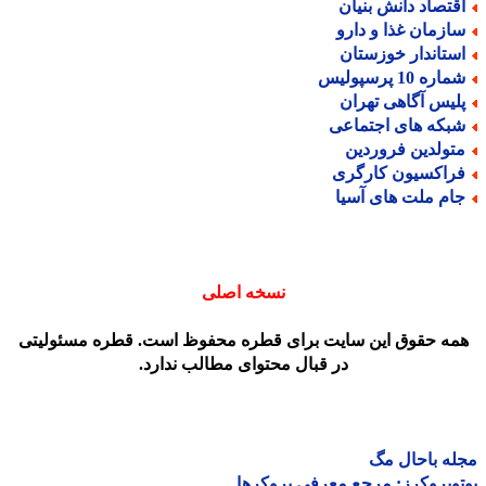
قتصاد دانش بنیان
ازمان غذا و دارو
ستاندار خوزستان
اره 10 پرسپولیس
لیس آگاهی تهران
بکه های اجتماعی
تولدین فروردین
راکسیون کارگری
ام ملت های آسیا
نسخه اصلی
مه حقوق این سایت برای قطره محفوظ است. قطره مسئولیتی
در قبال محتوای مطالب ندارد.
ه باحال مگ
وبروکرز: مرجع معرفی بروکرها