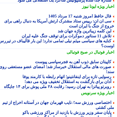
تاره جدا شده پرسپولیس شاگرد یک استقلالی می شود
بار ویژه
ایونا نیوز
ال حافظ امروز شنبه 17 مرداد 1405
ی ان ان: رییس ستاد مشترک ارتش آمریکا به دنبال راهی برای
وج از جنگ با ایران است
ین کلمه زیباترین واژه جهان شد
ش 11 سناتور دموکرات برای توقف جنگ علیه ایران
نایه های سیاسی میثم نیلی تمامی ندارد؛ این بار قالیباف در تیررس
ست؟
بار فوتبال در صبح فوتبالی
اپیتان سابق ذوب آهن به فجرسپاسی پیوست
ورت های مالی استقلال خبرساز شد؛ امضای عضو مستعفی روی
د!
سوایی تازه برای اینفانتینو؛ اتهام رابطه با کارمند یوفا
دان برای بازگشت به استقلال تخفیف ویژه می دهد!
وبرتو پیاتزا به تهران رسید؛ رقابت ۲۸ ملی پوش برای ۱۴ جایگاه
بار ویژه
سرنویس
ختصاصی ورزش سه؛/ نایب قهرمان جهان در آستانه اخراج از تیم
ی کشتی
ایان سفر وزیر ورزش با بازدید از مراکز ورزشی باکو