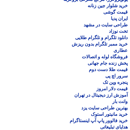
د شلوار جین زنانه
مت گوشی
ان پدیا
احی سایت در مشهد
 نوزاد
لود تلگرام و تلگرام طلایی
د ممبر تلگرام بدون ریزش
اری
شگاه لوله و اتصالات
 زنده جام جهانی
مت طلا دست دوم
ر اچ پی
ره وین تک
ت دلار امروز
زش ارز دیجیتال در تهران
ت بار
رین طراحی سایت یزد
د مانیتور استوک
د فالوور پاپ آپ اینستاگرام
یای تبلیغاتی