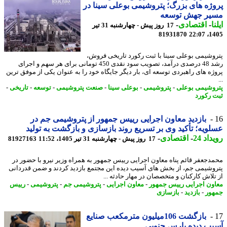
ژه های بزرگ؛ پتروشیمی بوعلی سینا در
یر جهش توسعه
ا
-
اقتصادی
-
17 روز پیش - چهارشنبه 31 تیر
81931870
1405
وشیمی بوعلی سینا با ثبت رکورد تاریخی فروش،
رشد 48 درصدی درآمد، تصویب سود نقدی 450 تومانی برای هر سهم و اجرای
ژه های راهبردی توسعه ای، بار دیگر جایگاه خود را به عنوان یکی از موفق ترین
وشیمی بوعلی
-
پتروشیمی
-
بوعلی سینا
-
صنعت پتروشیمی
-
توسعه
-
تاریخی
-
 رکورد
بازدید معاون اجرایی رییس جمهور از پتروشیمی جم در
ویه؛ تأکید وی بر تسریع روند بازسازی و بازگشت به تولید
اد 24
-
اقتصادی
-
17 روز پیش - چهارشنبه 31 تیر 1405، 11:52
81927163
دجعفر قائم پناه معاون اجرایی رییس جمهور به همراه وزیر نیرو با حضور در
وشیمی جم، از بخش های آسیب دیده این مجتمع بازدید کردند و ضمن قدردانی
تلاش کارکنان و متخصصان در مهار حادثه ...
ون اجرایی رییس جمهور
-
معاون اجرایی
-
پتروشیمی جم
-
پتروشیمی
-
رییس
ور
-
بازدید
-
بازسازی
بازگشت 106میلیون مترمکعب صنایع
ب دیده پارس جنوبی