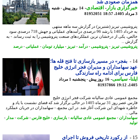
زمان صعودی شد
گزاری بازار
-
اقتصادی
-
14 روز پیش - شنبه
81952051
وشیمی تبریز (شتبریز) در گزارش سه ماهه منتهی
به خرداد 1405 با رشد 96 درصدی درآمدهای عملیاتی و جهش 718 درصدی سود
ص، یکی از درخشان ترین عملکردهای صنعت پتروشیمی را به ثبت رساند. - به
رش ...
وشیمی تبریز
-
پتروشیمی
-
درآمد
-
تبریز
-
میلیارد تومان
-
عملیاتی
-
درصد
بفجر» در مسیر بازسازی تا فتح قله ها؛
 سهامداران و مدیران فجر انرژی خلیج
س برای ادامه راه سازندگی
ا
-
سیاسی
-
16 روز پیش - پنجشنبه 1 مرداد
81937866
1405
ع عمومی عادی سالیانه شرکت فجر انرژی خلیج
فارس عصر روز 31 تیرماه 1405 در حالی برگزار شد که فضای نشست با یاد و
ره شهدای این شرکت آغاز شد. در این مجمع، - سهامداران در جریان عملکرد
 ...
مداران
-
مجمع عمومی عادی سالیانه
-
بازسازی
-
خلیج فارس
-
شرکت
-
مدار
-
د
از رکورد تاریخی فروش تا اجرای