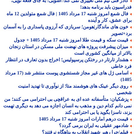
ادر فنی تیم ملی تغییری نمی کند/ آشوبی: به جای قلعه نویی،
اسیون باید برنامه بدهد!
فال شمع امروز شنبه 17 مرداد 1405 | فال شمع متولدین 12 ماه
ی عشق، کار و آینده
ون های ماندگار|هومن؛ سربازی که آرزوی پاسداری را به آسمان
+تصویر
مت سکه و قیمت طلا امروز شنبه 17 مرداد 1405 + جدول
یزان پیشرفت پروژه های نهضت ملی مسکن در استان زنجان
اتر از میانگین کشوری است
شدار تارتار در رختکن پرسپولیس؛ اخراج بدون تعارف در انتظار
د خاطی
اسامی ژل های غیر مجاز شستشوی پوست منتشر شد (17 مرداد
14
وی دیگر عینک های هوشمند متا؛ از نوآوری تا تهدید امنیت
صی
زشکیان: متأسفانه عده ای به عراقچی بی احترامی می کنند؛ من
 دانم کدام دین و مذهب به انسان اجازه می دهد به دیگری تهمت
د، ناسزا بگوید یا بی احترامی کند
یمت درهم امارات امروز شنبه 17 مرداد 1405
ادمهر عقیلی به ایران برمی گردد؟
یلم/چرا رهبر شهید انقلاب به پناهگاه نرفتند؟