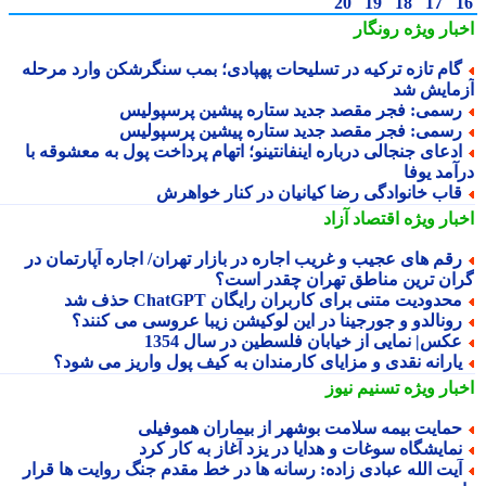
20
19
18
17
بار ویژه
رونگار
ام تازه ترکیه در تسلیحات پهپادی؛ بمب سنگرشکن وارد مرحله
مایش شد
سمی: فجر مقصد جدید ستاره پیشین پرسپولیس
سمی: فجر مقصد جدید ستاره پیشین پرسپولیس
دعای جنجالی درباره اینفانتینو؛ اتهام پرداخت پول به معشوقه با
آمد یوفا
اب خانوادگی رضا کیانیان در کنار خواهرش
بار ویژه
اقتصاد آزاد
قم های عجیب و غریب اجاره در بازار تهران/ اجاره آپارتمان در
ان ترین مناطق تهران چقدر است؟
حدودیت متنی برای کاربران رایگان ChatGPT حذف شد
ونالدو و جورجینا در این لوکیشن زیبا عروسی می کنند؟
کس| نمایی از خیابان فلسطین در سال 1354
ارانه نقدی و مزایای کارمندان به کیف پول واریز می شود؟
بار ویژه
تسنیم نیوز
مایت بیمه سلامت بوشهر از بیماران هموفیلی
مایشگاه سوغات و هدایا در یزد آغاز به کار کرد
یت الله عبادی زاده: رسانه ها در خط مقدم جنگ روایت ها قرار