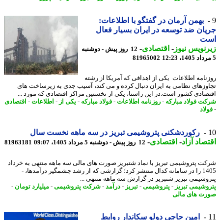
بهمن آرمان در گفتگو با اطلاعات:
ان ضد توسعه در ایران بسیار فعال
ت
نویس نیوز
-
اقتصادی
-
12 روز پیش - دوشنبه
81965002
نامه اطلاعات یکی از اهدافی که آمریکا از رشته
وزهای نظامی به ایران دنبال کرده و می کند، آسیب جدی به زیرساخت های
صادی کشور است.در این راستا، یکی از نخستین مراکز اقتصادی که مورد ...
ت فولاد مبارکه
-
روزنامه اطلاعات
-
فولاد مبارکه
-
یکی از
-
اطلاعات
-
اقتصادی
لاد
رکوردشکنی پتروشیمی تبریز در سه ماهه نخست سال
صاد آزاد
-
اقتصادی
-
12 روز پیش - دوشنبه 5 مرداد 1405، 09:07
81963181
ت پتروشیمی تبریز با نماد شتبریز صورت های مالی سه ماهه منتهی به خرداد
1405 را در سامانه کدال منتشر کرد؛ گزارشی که از رشد چشمگیر درآمدها، -
وشیمی تبریز شتبریز در گزارش سه ماهه منتهی ...
وشیمی تبریز
-
پتروشیمی
-
تبریز
-
درآمد
-
شرکت پتروشیمی
-
میلیارد تومان
-
ت های مالی
امین حاجی دولو سکاندار روابط