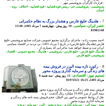
رارداد کارگران پتروشیمی مهر ...
وشیمی
-
پتروشیمی جم
-
رییس قوه قضاییه
-
قوه قضاییه
-
اختلاف
-
روند
-
ان
هلدینگ خلیج فارس و هشدار بزرگ به نظام حکمرانی
 ایران
-
سیاسی
-
10 روز پیش - چهارشنبه 7 مرداد 1405، 13:40
81981
د مصیب زاده - ماجرای برگزاری مجمع عمومی شرکت صنایع پتروشیمی خلیج
فارس (هلدینگ خلیج فارس) در تاریخ 5 مرداد 1405، بی تردید در اقتصاد سیاسی
ان ثبت و ضبط خواهد شد؛ ماجرایی که بسیاری از ...
ینگ خلیج فارس
-
خلیج فارس
-
پتروشیمی
-
هلدینگ
-
مجمع عمومی
-
اقتصاد
-
وشیمی خلیج فارس
رکورد تازه بیمه البرز در فروش بیمه
 زندگی و سرمایه گذاری پروژه محور
یم نیوز
-
اقتصادی
-
11 روز پیش - سه شنبه 6
1، 16:25
81974521
ش بیمه های زندگی و سرمایه گذاری پروژه محور
بیمه البرز از مرز 10.000 میلیارد ریال گذشت. - و به
 از روابط عمومی و امور بین الملل، حجم فروش بیمه نامه های زندگی و
ایه گذاری پروژه محور ...
ه
-
بیمه البرز
-
سرمایه گذاری
-
پروژه محور
-
البرز
-
سرمایه
-
پروژه