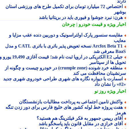
ند
اختصاص 72 میلیارد تومان برای تکمیل طرح های ورزشی استان
شهر
رن: نبرد جوشوا و فیوری باید در بریتانیا باشد
بار ویژه
و قیمت خودرو | چرخان
قایسه سنسور پارک اولتراسونیک و دوربین دنده عقب مزایا و
ایب
Arcfox Beta T1 نسخه تعویض پذیر باتری با باتری CATL و مدل
معرفی شد
جیلی E2 الکتریکی در اروپا ثبت نام شد؛ قیمت آغازی 19,490 یورو و
ویل ها از سپتامبر
منطقه خرد شونده (crumple zone) در خودرو چیست و چگونه از
نشینان محافظت می کند
سمارت با دیواره نگاره های شهری طراحی خودروی شهری جدید
بار ویژه
روز نو
اکنش تامین اجتماعی به پرداخت مطالبات بازنشستگان
فت پروژه خط لوله کشور های خلیج فارس برای دور زدن تنگه
مز
قای رییس جمهور به فکر فیلترینگ هم هستید؟
قای خرازی در مقابل قانون باید پاسخگو باشد