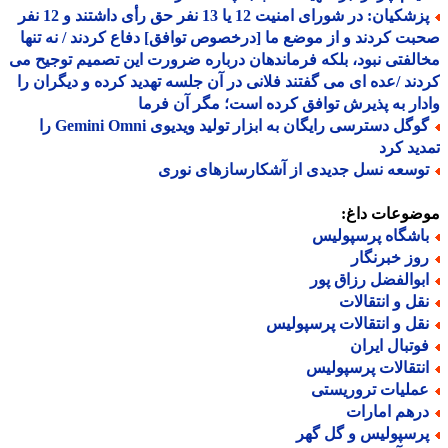
پزشکیان: در شورای امنیت 12 یا 13 نفر حق رأی داشتند و 12 نفر
ت کردند و از موضع ما [درخصوص توافق] دفاع کردند / نه تنها
لفتی نبود، بلکه فرماندهان درباره ضرورت این تصمیم توجیح می
ند /عده ای می گفتند فلانی در آن جلسه تهدید کرده و دیگران را
ار به پذیرش توافق کرده است؛ مگر آن فرما
گوگل دسترسی رایگان به ابزار تولید ویدیوی Gemini Omni را
ید کرد
وسعه نسل جدیدی از آشکارسازهای نوری
ضوعات داغ:
اشگاه پرسپولیس
وز خبرنگار
بوالفضل رزاق پور
قل و انتقالات
قل و انتقالات پرسپولیس
وتبال ایران
نتقالات پرسپولیس
ملیات تروریستی
رهم امارات
رسپولیس و گل گهر