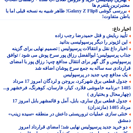
تبرترین پلتفرم ها
بررسی گوشی Galaxy Z Flip8؛ ظاهر شبیه به نسخه قبلی اما با
طن متفاوت!
ار داغ:
أیید ربایش و قتل حمیدرضا رجب زاده
ین لژیونر را دیگر پرسپولیسی بدانید
خبار داغ نقل و انتقالات پرسپولیس | تصمیم نهایی برای گزینه
ب پرسپولیس؛ ابوالفضل رزاق پور سرخ پوش می شود / توافق
پولیس و گل گهر برای انتقال مدافع چپ؛ رزاق پور با امضای
ردادی سه ساله به جمع سرخ پوشان اضافه شد
ک مدافع چپ جدید در پرسپولیس
جدول قطعی برق شهرکرد، بروجن و لردگان امروز 17 مرداد
1405 +برنامه خاموشی فلارد، کیار، فارسان، کوهرنگ، فرخشهر و...
ارمحال و بختیاری )
جدول قطعی برق ساری، بابل، آمل و قائمشهر بابل امروز 17
1 (مازندران)
نثی سازی عملیات تروریستی داعش در منطقه «سیده زینب»
شق
و خرید جدید پرسپولیس نهایی شد؛ امضای قرارداد امروز