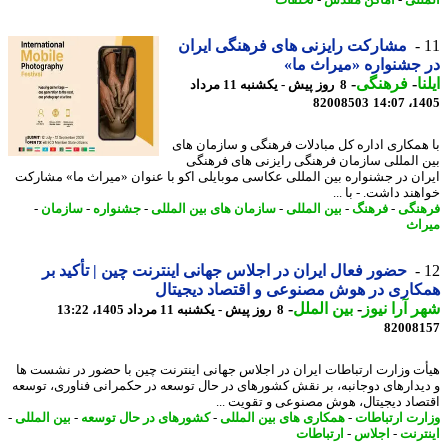
مشارکت رایزنی های فرهنگی ایران
جشنواره «میراث ما»
ا
-
فرهنگی
-
8 روز پیش - یکشنبه 11 مرداد
82008503
1405
همکاری اداره کل مبادلات فرهنگی و سازمان های
 المللی سازمان فرهنگی رایزنی های فرهنگی
ان در جشنواره بین المللی عکاسی موبایلی اکو با عنوان «میراث ما» مشارکت
ند داشت. - با ...
نگی
-
فرهنگ
-
بین المللی
-
سازمان های بین المللی
-
جشنواره
-
سازمان
-
اث
حضور فعال ایران در اجلاس جهانی اینترنت چین | تأکید بر
اری در هوش مصنوعی و اقتصاد دیجیتال
 آرا نیوز
-
بین الملل
-
8 روز پیش - یکشنبه 11 مرداد 1405، 13:22
82008
ت وزارت ارتباطات ایران در اجلاس جهانی اینترنت چین با حضور در نشست ها
یدارهای دوجانبه، بر نقش کشورهای در حال توسعه در حکمرانی فناوری، توسعه
صاد دیجیتال، هوش مصنوعی و تقویت ...
رت ارتباطات
-
همکاری های بین المللی
-
کشورهای در حال توسعه
-
بین المللی
-
ترنت
-
اجلاس
-
ارتباطات