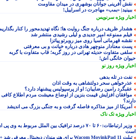
قش آفرینی جوانان بوشهری در میدان مقاومت
بینید| «بمب» مهاجرت در اسراییل!
بار ویژه
سرنویس
شدار ظریف درباره جنگ روایت ها؛ نگاه تهدیدمحور را کنار بگذاریم
یلم ممنوعه امیر جدیدی و لیلی رشیدی منتشر شد
قشه قهرمانی آسیا روی میز روبرتو پیاتزا
ست معنادار منوچهر هادی درباره خیانت و بی معرفتی
لفی متفاوت حدیثه تهرانی در روز گربه؛ قاب متفاوت با گربه
وان خانگی اش!
بار ویژه
روز نو
فت در تله بدهی
ذرخواهی سحر دولتشاهی به وقت اذان
قبگرد رامین رضاییان؛ او از پرسپولیس پیشنهاد دارد؟
وافقان افزایش قیمت بنزین از اوضاع معیشت مردم اطلاع کافی
رند؟
مریکا از میز مذاکره فاصله گرفت و به جنگی بزرگ می اندیشد
بار ویژه
تک ناک
وزیر ارتباطات:۶۰ تا ۷۰ درصد ترافیک بین الملل مربوط به وی پی ان
ت
تبلت Wacom MovinkPad 11 برای هنرمندان دیجیتال معرفی شد +