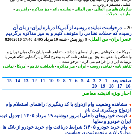
للی مستقر در وین، ...
مان های بین المللی
-
بین المللی
-
نماینده دائم
-
میز مذاکره
-
راهبردی
-
ینده
-
حملات
درخواست نماینده روسیه از آمریکا درباره ایران: زمان آن
ده که حملات نظامی را متوقف کنیم و به میز مذاکره برگردیم
 ایران
-
بین الملل
-
9 روز پیش - شنبه 10 مرداد 1405، 17:40
82002610
یکا مدت کوتاهی پس از امضای یادداشت تفاهم نامه پایان جنگ میان تهران و
نگتن با نقض بند پنج این تفاهم نامه که به وضوح امکان بازگشایی تنگه هرمز با
یبات ایران را فراهم می کرد، - درخواست ...
هم نامه
-
نماینده روسیه
-
ایران
-
میز مذاکره
-
یادداشت تفاهم
-
آمریکا
-
نماینده
حه بعد
1
2
3
4
5
6
7
8
9
10
11
12
13
14
15
20
19
18
17
بار ویژه
اندیشه معاصر
شاهده وضعیت وام ازدواج با کد رهگیری؛ راهنمای استعلام وام
دواج و پیگیری ثبت نام
قیمت خودروهای داخلی امروز دوشنبه ۱۹ مرداد ۱۴۰۵ | جدول قیمت
ران خودرو و سایپا
وام خرید خودرو ۱۴۰۵؛ شرایط دریافت وام خرید خودرو از بانک ها +
ارک لازم و نحوه ثبت درخواست