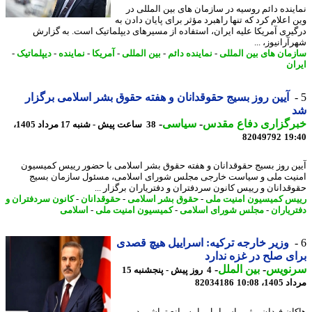
ینده دائم روسیه در سازمان های بین المللی در
اعلام کرد که تنها راهبرد مؤثر برای پایان دادن به
یری آمریکا علیه ایران، استفاده از مسیرهای دیپلماتیک است. به گزارش
رانیوز، ...
مان های بین المللی
-
نماینده دائم
-
بین المللی
-
آمریکا
-
نماینده
-
دیپلماتیک
-
ان
آیین روز بسیج حقوقدانان و هفته حقوق بشر اسلامی برگزار
رگزاری دفاع مقدس
-
سیاسی
-
38 ساعت پیش - شنبه 17 مرداد 1405،
82049792
19
ن روز بسیج حقوقدانان و هفته حقوق بشر اسلامی با حضور رییس کمیسیون
یت ملی و سیاست خارجی مجلس شورای اسلامی، مسئول سازمان بسیج
قدانان و رییس کانون سردفتران و دفتریاران برگزار ...
س کمیسیون امنیت ملی
-
حقوق بشر اسلامی
-
حقوقدانان
-
کانون سردفتران و
ریاران
-
مجلس شورای اسلامی
-
کمیسیون امنیت ملی
-
اسلامی
وزیر خارجه ترکیه: اسراییل هیچ قصدی
ی صلح در غزه ندارد
نویس
-
بین الملل
-
4 روز پیش - پنجشنبه 15
1، 10:08
82034186
ان فیدان، رژیم اسراییل را به مانع تراشی در