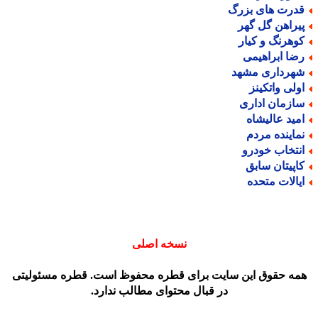
درت های بزرگ
یراهن گل گهر
وهرنگ و کیار
ضا ابراهیمی
هرداری مشهد
ولی واتکینز
ازمان اداری
مید عالیشاه
ماینده مردم
نتخاب خودرو
اپیتان سابق
یالات متحده
نسخه اصلی
مه حقوق این سایت برای قطره محفوظ است. قطره مسئولیتی
در قبال محتوای مطالب ندارد.