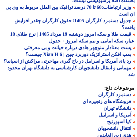
گاه اصلا پرسپولیسی نیست!
وزیر ارتباطات:60 تا 70 درصد ترافیک بین الملل مربوط به وی پی
 است
جدول دستمزد کارگران 1405؛ حقوق کارگران چقدر افزایش
فت؟
قیمت طلا و سکه امروز دوشنبه 19 مرداد 1405 | نرخ طلای 18
ر، سکه امامی و نیم سکه امروز + جدول
ست معنادار منوچهر هادی درباره خیانت و بی معرفتی
ب افکن استراتژیک دوربرد چین | Xian H-6 چیست؟
د پای آمریکا و اسراییل در باج گیری مهاجرتی مراکش از اسپانیا؟
همانی و انتقال دانشجویان کارشناسی به دانشگاه تهران محدود
ضوعات داغ:
ستمزد کارگران
روشگاه های زنجیره ای
انشگاه تهران
مریکا و اسراییل
یا اسپورتیج
نتقال دانشجویان
دی زین العابدین