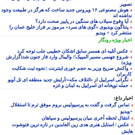
ویر
هوش مصنوعی ۱۶ ویروس جدید ساخت که هرگز در طبیعت وجود
شته اند
یا وقوع سیلاب های سنگین در پاییز صحت دارد؟
نتاگون ویدیوی «گوی های سرد» مرموز بر فراز خلیج عمان را
تشر کرد + ویدیو
بار ویژه
رونگار
کس آتلیه ای همسر سابق اشکان خطیبی جلب توجه کرد
روع جهنمی مسیر المپیک؛/ والیبال وارد فاز جنون شد(گزارش
ژه)
اکنش صریح وزیر به حجم خوری اینترنت | نحوه ثبت شکایت
ربران
گرانی اسراییل از «ائتلاف مکه»/آرایش جدید منطقه ای تل آویو
مله توپخانه ای اسراییل به لبنان و غزه
ار داغ:
ماس گرفت و گفت به پرسپولیس بروم موفق ترم تا استقلال
دیو
نتقال لحظه آخری میان پرسپولیس و سپاهان
کس / استایل هنری هدی زین العابدین در تازه ترین فتوشوت
یش