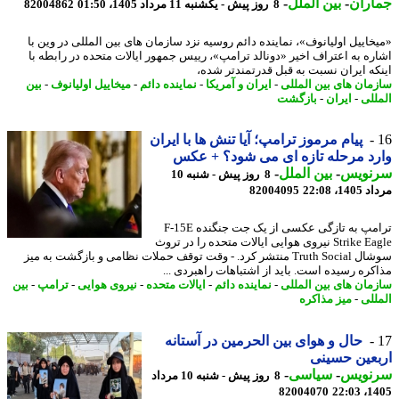
اران
-
بین الملل
-
8 روز پیش - یکشنبه 11 مرداد 1405، 01:50
82004862
خاییل اولیانوف»، نماینده دائم روسیه نزد سازمان های بین المللی در وین با
ره به اعتراف اخیر «دونالد ترامپ»، رییس جمهور ایالات متحده در رابطه با
که ایران نسبت به قبل قدرتمندتر شده،
مان های بین المللی
-
ایران و آمریکا
-
نماینده دائم
-
میخاییل اولیانوف
-
بین
للی
-
ایران
-
بازگشت
پیام مرموز ترامپ؛ آیا تنش ها با ایران
د مرحله تازه ای می شود؟ + عکس
نویس
-
بین الملل
-
8 روز پیش - شنبه 10
1، 22:08
82004095
ترامپ به تازگی عکسی از یک جت جنگنده F-15E
Strike Eagle نیروی هوایی ایالات متحده را در تروث
سوشال Truth Social منتشر کرد. - وقت توقف حملات نظامی و بازگشت به میز
کره رسیده است. باید از اشتباهات راهبردی ...
مان های بین المللی
-
نماینده دائم
-
ایالات متحده
-
نیروی هوایی
-
ترامپ
-
بین
للی
-
میز مذاکره
حال و هوای بین الحرمین در آستانه
عین حسینی
نویس
-
سیاسی
-
8 روز پیش - شنبه 10 مرداد
82004070
1405