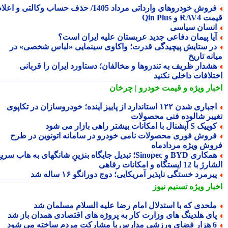
فروش خودروهای وارداتی مرداد 1405/ حذف حساب وکالتی و اعلام
RA و Qin Plus
نسان سیاسی
یا پیمان دفاعی جدید عربستان علیه ایران است؟
ر ستایش پیچیدگی قدرت؛ واکاوی سینمایی «لباس شخصی» در
نه تاریخ
شدار ظریف به تندروها و مخالفان؛ دستاورد ایران را قربانی
تلافات داخلی نکنید
بار ویژه
و قیمت خودرو | چرخان
اجباری شدن ۱۲۲ استاندارد از پاییز آینده؛ خودروسازان در تکاپوی
ییر شالوده فنی محصولات
یک S آپشنال با امکانات بیشتر راهی بازار می شود
روش فوری محصولات نامی خودرو در سامانه اتونوین در طرح
وش ویژه مردادماه
همکاری BYD و Sinopec؛ تبدیل جایگاه بنزینِ شانگهای به هاب سریع
ا 12 ایستگاه و امکانات رفاهی
یرمرد خستگی ناپذیر آمریکایی؛ دوج دورانگو ۱۶ ساله شد
بار ویژه
تسنیم نیوز
لحدی که با استدلال امام رضا علیه السلام مسلمان شد
ای هلدینگ های وزارت کار به پروژه های اقتصادی همدان باز شد
رزشی مدارس با مشارکت مردم ساخته می شود