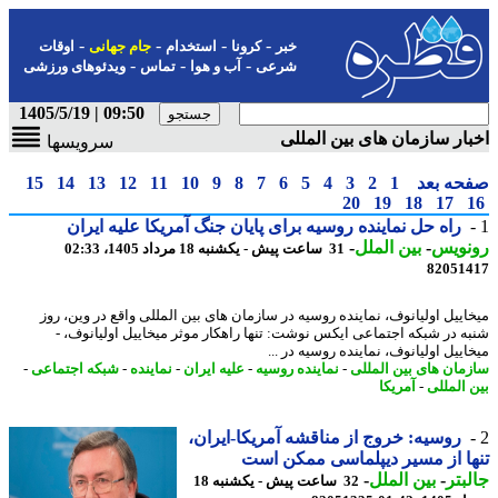
-
-
-
-
خبر
کرونا
استخدام
جام جهانی
اوقات
-
-
-
شرعی
آب و هوا
تماس
ویدئوهای ورزشی
09:50 | 1405/5/19
ار سازمان های بین المللی
سرویسها
حه بعد
1
2
3
4
5
6
7
8
9
10
11
12
13
14
15
20
19
18
17
راه حل نماینده روسیه برای پایان جنگ آمریکا علیه ایران
نویس
-
بین الملل
-
31 ساعت پیش - یکشنبه 18 مرداد 1405، 02:33
82051
اییل اولیانوف، نماینده روسیه در سازمان های بین المللی واقع در وین، روز
ه در شبکه اجتماعی ایکس نوشت: تنها راهکار موثر میخاییل اولیانوف، -
ییل اولیانوف، نماینده روسیه در ...
مان های بین المللی
-
نماینده روسیه
-
علیه ایران
-
نماینده
-
شبکه اجتماعی
-
 المللی
-
آمریکا
روسیه: خروج از مناقشه آمریکا-ایران،
ا از مسیر دیپلماسی ممکن است
بتر
-
بین الملل
-
32 ساعت پیش - یکشنبه 18