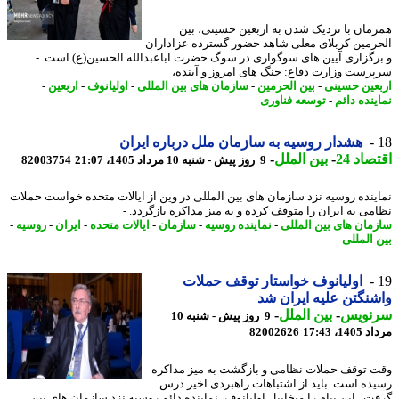
مان با نزدیک شدن به اربعین حسینی، بین
رمین کربلای معلی شاهد حضور گسترده عزاداران
رگزاری آیین های سوگواری در سوگ حضرت اباعبدالله الحسین(ع) است. -
رست وزارت دفاع: جنگ های امروز و آینده،
عین حسینی
-
بین الحرمین
-
سازمان های بین المللی
-
اولیانوف
-
اربعین
-
ینده دائم
-
توسعه فناوری
هشدار روسیه به سازمان ملل درباره ایران
اد 24
-
بین الملل
-
9 روز پیش - شنبه 10 مرداد 1405، 21:07
82003754
ینده روسیه نزد سازمان های بین المللی در وین از ایالات متحده خواست حملات
می به ایران را متوقف کرده و به میز مذاکره بازگردد. -
مان های بین المللی
-
نماینده روسیه
-
سازمان
-
ایالات متحده
-
ایران
-
روسیه
-
 المللی
اولیانوف خواستار توقف حملات
نگتن علیه ایران شد
نویس
-
بین الملل
-
9 روز پیش - شنبه 10
1، 17:43
82002626
 توقف حملات نظامی و بازگشت به میز مذاکره
ده است. باید از اشتباهات راهبردی اخیر درس
ت . این پیام را میخاییل اولیانوف، نماینده دائم روسیه نزد سازمان های بین