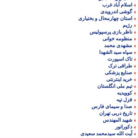
سلام آباد غرب
وشی اندرویدی
ستان چهارمحال و بختیاری
ژیم
اظر بازی پرسپولیس
نظومه خوانی
شهدی محمد
پاه سید الشهدا
اک اسپورت
راقی ترک
نایع پزشکی
رید اینترنتی
یم ملی انگلستان
وویدیه
زل تپه
دا و سیمای فارس
اریخ دربی تهران
هید المهندس
کوراتور
یت الله سیدمحمد سعیدی