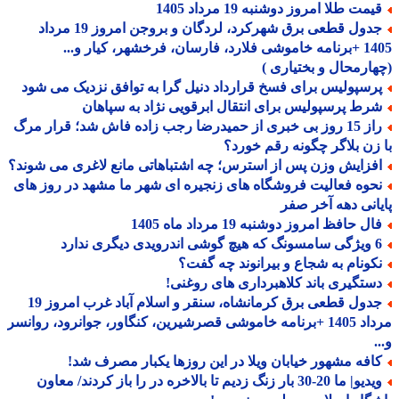
مت طلا امروز دوشنبه 19 مرداد 1405
جدول قطعی برق شهرکرد، لردگان و بروجن امروز 19 مرداد
1405 +برنامه خاموشی فلارد، فارسان، فرخشهر، کیار و...
ارمحال و بختیاری )
رسپولیس برای فسخ قرارداد دنیل گرا به توافق نزدیک می شود
رط پرسپولیس برای انتقال ابرقویی نژاد به سپاهان
راز 15 روز بی خبری از حمیدرضا رجب زاده فاش شد؛ قرار مرگ
زن بلاگر چگونه رقم خورد؟
فزایش وزن پس از استرس؛ چه اشتباهاتی مانع لاغری می شوند؟
حوه فعالیت فروشگاه های زنجیره ای شهر ما مشهد در روز های
انی دهه آخر صفر
ل حافظ امروز دوشنبه 19 مرداد ماه 1405
درویدی دیگری ندارد
کونام به شجاع و بیرانوند چه گفت؟
ستگیری باند کلاهبرداری های روغنی!
جدول قطعی برق کرمانشاه، سنقر و اسلام آباد غرب امروز 19
مرداد 1405 +برنامه خاموشی قصرشیرین، کنگاور، جوانرود، روانسر
افه مشهور خیابان ویلا در این روزها یکبار مصرف شد!
ویدیو| ما 20-30 بار زنگ زدیم تا بالاخره در را باز کردند/ معاون