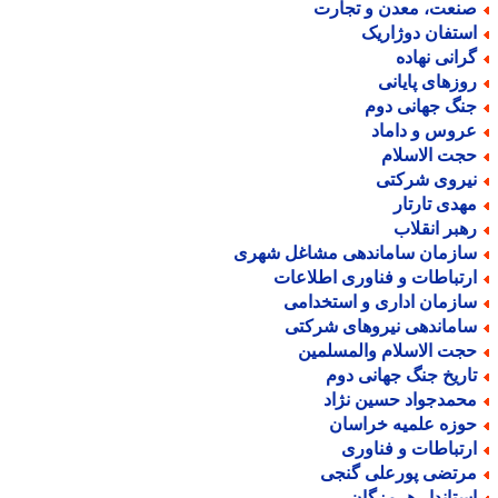
نعت، معدن و تجارت
ستفان دوژاریک
رانی نهاده
وزهای پایانی
نگ جهانی دوم
روس و داماد
جت الاسلام
یروی شرکتی
هدی تارتار
هبر انقلاب
ازمان ساماندهی مشاغل شهری
رتباطات و فناوری اطلاعات
ازمان اداری و استخدامی
اماندهی نیروهای شرکتی
جت الاسلام والمسلمین
اریخ جنگ جهانی دوم
حمدجواد حسین نژاد
وزه علمیه خراسان
رتباطات و فناوری
رتضی پورعلی گنجی
ستاندار هرمزگان