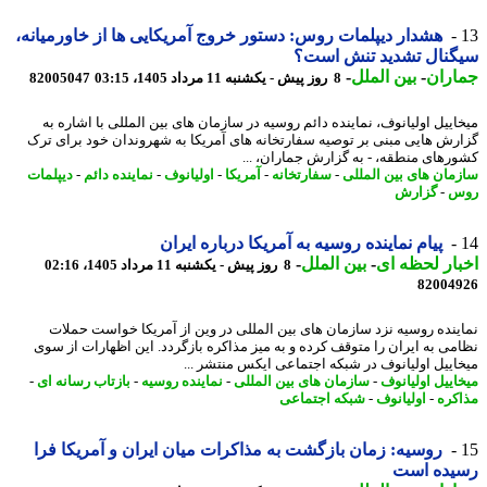
هشدار دیپلمات روس: دستور خروج آمریکایی ها از خاورمیانه،
گنال تشدید تنش است؟
اران
-
بین الملل
-
8 روز پیش - یکشنبه 11 مرداد 1405، 03:15
82005047
اییل اولیانوف، نماینده دائم روسیه در سازمان های بین المللی با اشاره به
رش هایی مبنی بر توصیه سفارتخانه های آمریکا به شهروندان خود برای ترک
رهای منطقه، - به گزارش جماران، ...
مان های بین المللی
-
سفارتخانه
-
آمریکا
-
اولیانوف
-
نماینده دائم
-
دیپلمات
س
-
گزارش
پیام نماینده روسیه به آمریکا درباره ایران
ار لحظه ای
-
بین الملل
-
8 روز پیش - یکشنبه 11 مرداد 1405، 02:16
82004
ینده روسیه نزد سازمان های بین المللی در وین از آمریکا خواست حملات
می به ایران را متوقف کرده و به میز مذاکره بازگردد. این اظهارات از سوی
اییل اولیانوف در شبکه اجتماعی ایکس منتشر ...
اییل اولیانوف
-
سازمان های بین المللی
-
نماینده روسیه
-
بازتاب رسانه ای
-
کره
-
اولیانوف
-
شبکه اجتماعی
روسیه: زمان بازگشت به مذاکرات میان ایران و آمریکا فرا
یده است