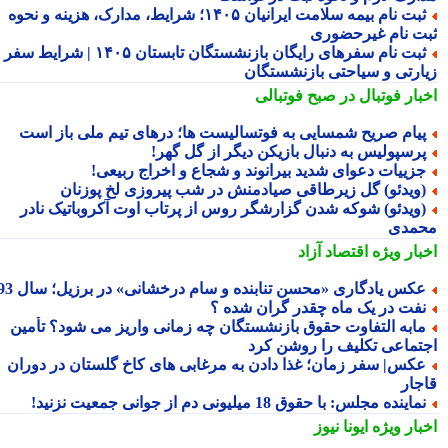
ثبت نام بیمه سلامت ایرانیان ۱۴۰۵؛ شرایط، مدارک، هزینه و نحوه
ت نام غیرحضوری
ثبت نام سفرهای رایگان بازنشستگان تابستان ۱۴۰۵ | شرایط سفر
ارتی و سیاحتی بازنشستگان
بار فوتبال در صبح فوتبالی
یام صریح شمسایی به فوتسالیست ها؛ درهای تیم ملی باز است
رسپولیس به دنبال بازیکن دیگر از گل گهر!
زییات دعوای شدید بیرانوند و شجاع و اخراج ربیعی!
ویدئو) گل زیرطاقی صیادمنش در شب پیروزی لخ پوزنان
ویدئو) شوکه شدن گزارشگر روس از پرتاب اوت آکروباتیک نادر
مدی
بار ویژه
اقتصاد آزاد
کس یادگاری «محسن تنابنده و سام درخشانی» در برزیل؛ سال 93
فت در یک ماه چقدر گران شده ؟
ابه التفاوت حقوق بازنشستگان چه زمانی واریز می شود؟ تأمین
تماعی تکلیف را روشن کرد
کس| سفر زمان؛ غذا دادن به مرغابی های کاخ گلستان در دوران
جار
ماینده مجلس: با حقوق 18 میلیونی دم از جوانی جمعیت نزنید!
بار ویژه
ایونا نیوز