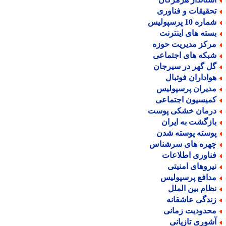
حقیقات و فناوری
اره 10 پرسپولیس
سته های اینترنت
رکز مدیریت حوزه
بکه های اجتماعی
ل گهر در سیرجان
واداران فوتبال
دیران پرسپولیس
میسیون اجتماعی
رمان خشکی پوست
ازگشت به ایران
وسته پوسته شدن
هره های سرشناس
ناوری اطلاعات
یروهای امنیتی
دافع پرسپولیس
ظام بین الملل
ندگی عاشقانه
حدودیت زمانی
شوری تازیانی