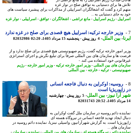
ش ها برای دستیابی به توافق صلح در نوار غزه
م کرد و گفت که اشغالگران اسراییلی از مذاکرات برای پیشبرد سیاست های
به جای دستیابی به ...
اییل
-
رژیم اسراییل
-
مانع تراشی
-
اشغالگران
-
توافق
-
اسراییلی
-
نوار غزه
وزیر خارجه ترکیه: اسراییل هیچ قصدی برای صلح در غزه ندارد
ا
-
بین الملل
-
4 روز پیش - پنجشنبه 15 مرداد 1405، 02:20
82032986
ر امور خارجه ترکیه گفت، رژیم صهیونیستی هیچ قصدی برای صلح ندارد و از
ت ها و سازمان های بین المللی صرفاً برای تبلیغ نگرش و اجرای استراتژی
قانونی خود استفاده می کند. -
مان های بین المللی
-
وزیر امور خارجه ترکیه
-
وزیر امور خارجه
-
رژیم
ونیستی
-
ترکیه
-
خارجه
-
بین المللی
روسیه: اوکراین به دنبال فاجعه انسانی
زاپوریژیا است
 آرا نیوز
-
بین الملل
-
5 روز پیش - چهارشنبه
82031743
ینده دائم روسیه در سازمان ملل گفت اوکراین به
ال ایجاد تهدید فاجعه انسانی در نیروگاه هسته ای
وریژیا است. به گزارش شهرآرانیوز، واسیلی نبنزیا، نماینده دائم روسیه در
مان های ...
ینده دائم
-
نیروگاه هسته ای
-
سازمان های بین المللی
-
نماینده
-
سازمان
-