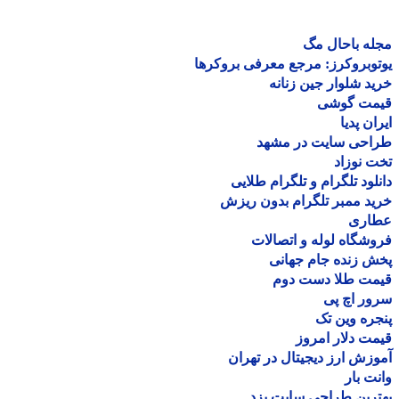
ه باحال مگ
وبروکرز: مرجع معرفی بروکرها
د شلوار جین زنانه
مت گوشی
ان پدیا
احی سایت در مشهد
 نوزاد
لود تلگرام و تلگرام طلایی
د ممبر تلگرام بدون ریزش
اری
شگاه لوله و اتصالات
 زنده جام جهانی
مت طلا دست دوم
ر اچ پی
ره وین تک
ت دلار امروز
زش ارز دیجیتال در تهران
ت بار
رین طراحی سایت یزد