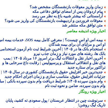
مان واریز معوقات بازنشستگان مشخص شد؟
یام اردوغان پس از امضای توافق دفاعی مکه
رامستانی که بیشتر شبیه باغ به نظر می رسد
عوقات فروردین و اردیبهشت بازنشستگان کی واریز می شود؟
تن توافق مکه منتشر شد
بار ویژه
اندیشه معاصر
بیمه اس او اس چیست؟ | معرفی کامل بیمه SOS، خدمات بیمه اس
 اس و مزایای آن برای بیمه شدگان
استخدام بانک ها در ۱۴۰۵ | آخرین شرایط ثبت نام آزمون استخدامی
نک ها، رشته های مورد نیاز و زمان جذب نیرو
آخرین اخبار نقل و انتقالات لیگ برتر امروز ۱۶ مرداد ۱۴۰۵ | بمب
ی نقل و انتقالاتی استقلال و پرسپولیس | رقابت داغ سرخابی ها و
اکتور برای ستاره جدید
جدیدترین خبر افزایش حقوق بازنشستگان کشوری در سال ۱۴۰۵ |
ئیات افزایش حقوق، متناسب سازی و زمان اجرای احکام جدید
وام بدون سپرده ۱۴۰۵؛ شرایط دریافت وام بدون سپرده بانکی | مبلغ
م بدون سپرده، ضامن و نحوه ثبت نام
بار ویژه
رونگار
رنوشت چین در انتظار عربستان / پول سعودی ته کشید، پایان
ریک لیگ روشن!