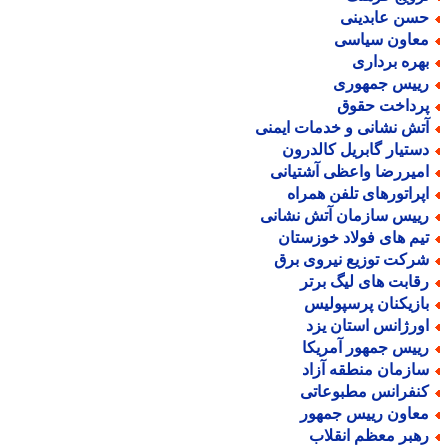
سن عابدینی
عاون سیاسی
هره برداری
ییس جمهوری
رداخت حقوق
تش نشانی و خدمات ایمنی
ستیار گابریل کالدرون
میررضا واعظی آشتیانی
پراتورهای تلفن همراه
ییس سازمان آتش نشانی
یم های فولاد خوزستان
رکت توزیع نیروی برق
قابت های لیگ برتر
ازیکنان پرسپولیس
ورژانس استان یزد
ییس جمهور آمریکا
ازمان منطقه آزاد
نفرانس مطبوعاتی
عاون رییس جمهور
هبر معظم انقلاب