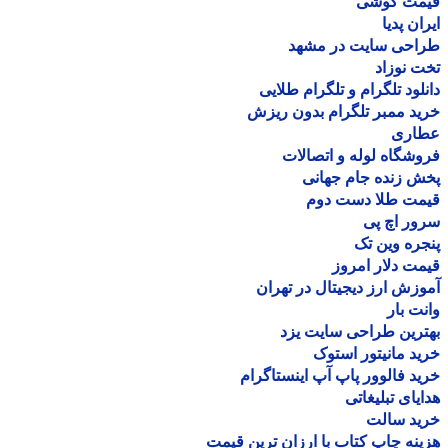
مت گوشی
ان پدیا
احی سایت در مشهد
 نوزاد
لود تلگرام و تلگرام طلایی
د ممبر تلگرام بدون ریزش
اری
شگاه لوله و اتصالات
 زنده جام جهانی
مت طلا دست دوم
ر اچ پی
ره وین تک
ت دلار امروز
زش ارز دیجیتال در تهران
ت بار
رین طراحی سایت یزد
د مانیتور استوک
د فالوور پاپ آپ اینستاگرام
یای تبلیغاتی
ید سالت
نه چاپ کتاب با ارزان ترین قیمت