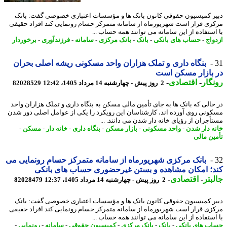
ر کمیسیون حقوقی کانون بانک ها و مؤسسات اعتباری خصوصی گفت: بانک
زی قرار است شهریورماه از سامانه متمرکز حسام رونمایی کند افراد حقیقی
استفاده از این سامانه می توانند همه حساب ...
واج
-
حساب های بانکی
-
بانک
-
بانک مرکزی
-
سامانه
-
فرزندآوری
-
برخوردار
بنگاه داری و تملک هزاران واحد مسکونی ریشه اصلی بحران
بازار مسکن است
گار
-
اقتصادی
-
2 روز پیش - چهارشنبه 14 مرداد 1405، 12:42
82028529
حالی که بانک ها به جای تأمین مالی مسکن به بنگاه داری و تملک هزاران واحد
ونی روی آورده اند، کارشناسان این رویکرد را یکی از عوامل اصلی دور شدن
أجران از رؤیای خانه دار شدن می دانند. ...
ه دار شدن
-
واحد مسکونی
-
بازار مسکن
-
بنگاه داری
-
خانه دار
-
مسکن
-
ین مالی
بانک مرکزی شهریورماه از سامانه متمرکز حسام رونمایی می
؛ امکان مشاهده و بستن غیرحضوری حساب های بانکی
بتر
-
اقتصادی
-
2 روز پیش - چهارشنبه 14 مرداد 1405، 12:37
82028479
ر کمیسیون حقوقی کانون بانک ها و مؤسسات اعتباری خصوصی گفت: بانک
زی قرار است شهریورماه از سامانه متمرکز حسام رونمایی کند افراد حقیقی
استفاده از این سامانه می توانند همه حساب ...
ب های بانکی
-
بانک
-
بانک مرکزی
-
کمیسیون حقوقی
-
سامانه
-
رونمایی
-