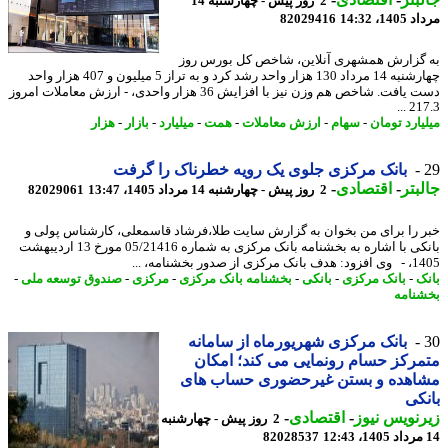
2 روز پیش - چهارشنبه 14
1، 14:32
82029416
گزارش همشهری آنلاین، شاخص کل بورس روز
چهارشنبه 14 مرداد 130 هزار واحد رشد کرد و به تراز 5 میلیون و 407 هزار واحد
دست یافت. شاخص هم وزن نیز با افزایش 36 هزار واحدی، - ارزش معاملات امروز
217.
یارد تومان
-
سهام
-
ارزش معاملات
-
همت
-
میلیارد
-
بازار
-
هزار
بانک مرکزی جلوی یک رویه خطرناک را گرفت
بتر
-
اقتصادی
-
2 روز پیش - چهارشنبه 14 مرداد 1405، 13:47
82029061
 را برای من بخوان به گزارش سایت طلا،فرشاد قاسمعلی، کارشناس پولی و
بانکی با اشاره به بخشنامه بانک مرکزی به شماره 05/21416 مورخ 13 اردیبهشت
ی از صدور بخشنامه، ...
ک
-
بانک مرکزی
-
بانکی
-
بخشنامه بانک مرکزی
-
مرکزی
-
صندوق توسعه ملی
-
نامه
بانک مرکزی شهریورماه از سامانه
رکز حسام رونمایی می کند؛ امکان
اهده و بستن غیرحضوری حساب های
کی
نویس نیوز
-
اقتصادی
-
2 روز پیش - چهارشنبه
82028537