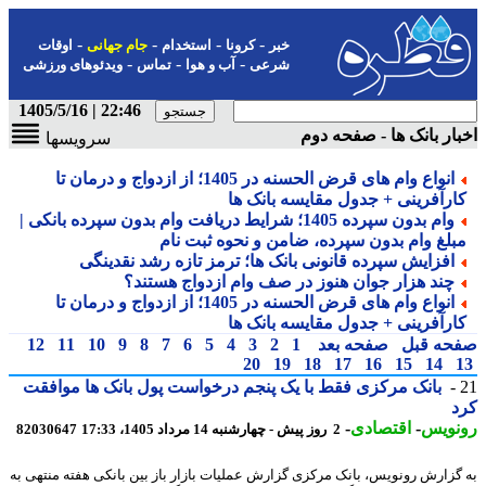
-
-
-
-
خبر
کرونا
استخدام
جام جهانی
اوقات
-
-
-
شرعی
آب و هوا
تماس
ویدئوهای ورزشی
22:46 | 1405/5/16
ار بانک ها - صفحه دوم
سرویسها
انواع وام های قرض الحسنه در 1405؛ از ازدواج و درمان تا
ارآفرینی + جدول مقایسه بانک ها
وام بدون سپرده 1405؛ شرایط دریافت وام بدون سپرده بانکی |
بلغ وام بدون سپرده، ضامن و نحوه ثبت نام
افزایش سپرده قانونی بانک ها؛ ترمز تازه رشد نقدینگی
چند هزار جوان هنوز در صف وام ازدواج هستند؟
انواع وام های قرض الحسنه در 1405؛ از ازدواج و درمان تا
ارآفرینی + جدول مقایسه بانک ها
حه قبل
صفحه بعد
1
2
3
4
5
6
7
8
9
10
11
12
20
19
18
17
16
15
14
بانک مرکزی فقط با یک ‎پنجم درخواست پول بانک ها موافقت
د
نویس
-
اقتصادی
-
2 روز پیش - چهارشنبه 14 مرداد 1405، 17:33
82030647
گزارش رونویس، بانک مرکزی گزارش عملیات بازار باز بین بانکی هفته منتهی به