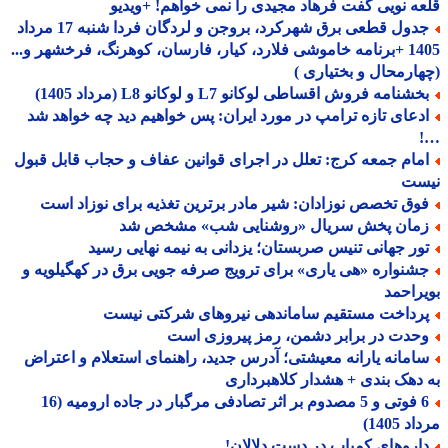
ه نویی گفت فرهاد مجیدی را نمی خواهم! +ویدیو
جدول قطعی برق شهرکرد، بروجن و لردگان فردا شنبه 17 مرداد
1405 +برنامه خاموشی فلارد، کیار، فارسان، کوهرنگ، فرخشهر و...
ارمحال و بختیاری )
شنامه فروش اقساطی لوکانو L7 و لوکانو L8 (مرداد 1405)
دعای تازه ترامپ در مورد ایران: پس خواهیم دید چه خواهد شد
مام جمعه کرج: تعلل در اجرای قوانین عفاف و حجاب قابل قبول
ست
وق تخصص نوزادان: شیر مادر برترین تغذیه برای نوزاد است
مان پخش سریال «روشنایی شب» مشخص شد
ور جهانی تنیس صربستان؛ یزدانی به نیمه نهایی رسید
شنواره «هی یاری» برای ترویج صرفه جویی برق در کهگیلویه و
راحمد
رداخت مستقیم ساماندهی نیروهای شرکتی نیست
حدت در برابر دشمن، رمز پیروزی است
امانه یارانه معیشتی؛ آدرس جدید، راهنمای استعلام و اعتراض
دهک بندی + هشدار کلاهبرداری
6 فوتی و 5 مصدوم بر اثر تصادفی مرگبار در جاده ارومیه (16
 1405)
اروهای کمیاب در دست دلالان!