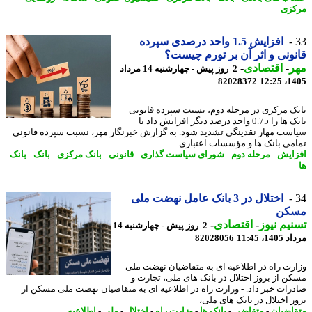
زی
افزایش 1.5 واحد درصدی سپرده
ونی و اثر آن بر تورم چیست؟
ر
-
اقتصادی
-
2 روز پیش - چهارشنبه 14 مرداد
82028372
1405
ک مرکزی در مرحله دوم، نسبت سپرده قانونی
بانک ها را 0.75 واحد درصد دیگر افزایش داد تا
ست مهار نقدینگی تشدید شود. به گزارش خبرنگار مهر، نسبت سپرده قانونی
می بانک ها و مؤسسات اعتباری ...
ایش
-
مرحله دوم
-
شورای سیاست گذاری
-
قانونی
-
بانک مرکزی
-
بانک
-
بانک
اختلال در 3 بانک عامل نهضت ملی
کن
یم نیوز
-
اقتصادی
-
2 روز پیش - چهارشنبه 14
1، 11:45
82028056
رت راه در اطلاعیه ای به متقاضیان نهضت ملی
ن از بروز اختلال در بانک های ملی، تجارت و
رات خبر داد. - وزارت راه در اطلاعیه ای به متقاضیان نهضت ملی مسکن از
ز اختلال در بانک های ملی،
اضیان
-
متقاضی
-
بانک ها
-
وزارت راه
-
اختلال
-
ملی
-
اطلاعیه