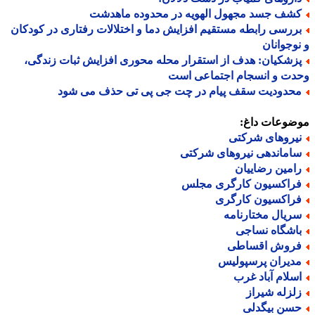
شف جسد مجهول الهویه در محدوده ماهدشت
ررسی رابطه مستقیم افزایش دما و اختلالات رفتاری در کودکان
وجوانان
زشکیان: هدف از استقرار محله محوری افزایش ثبات زندگی،
دت و انسجام اجتماعی است
حدودیت سقف پیام در چت جی پی تی حذف می شود
ضوعات داغ:
یروهای شرکتی
اماندهی نیروهای شرکتی
امین رضاییان
راکسیون کارگری مجلس
راکسیون کارگری
ریال مختارنامه
اشگاه نساجی
روش اقساطی
دیران پرسپولیس
سلام آباد غرب
لزله شیراز
سن بیگدلی