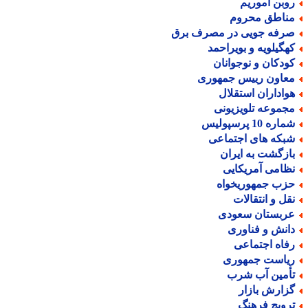
وبن آموریم
ناطق محروم
رفه جویی در مصرف برق
هگیلویه و بویراحمد
ودکان و نوجوانان
عاون رییس جمهوری
واداران استقلال
جموعه تلویزیونی
اره 10 پرسپولیس
بکه های اجتماعی
ازگشت به ایران
ظامی آمریکایی
زب جمهوریخواه
قل و انتقالات
ربستان سعودی
انش و فناوری
فاه اجتماعی
یاست جمهوری
أمین آب شرب
زارش بازار
رویج فرهنگ