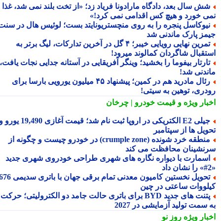
ش سال بعد، دادگاه مارادونا فریاد زد؛ «از تخت بلند نمی شد، غذا
ی خورد و هیچ کس اقدامی نمی کرد!»
یوکاسل پنجره را به روی منچستریونایتد بست؛ لوئیس هال در سنت
مز پارک ماندنی شد
تمرین نهایی رویایی خیبر؛ ۴ گل در آخرین تدارکات، لیگ برتر به
تقبال شاگردان کمالوند میرود!
ارتار بیفوما را بخشید؛ وینگر آفریقایی در آستانه جدایی نجات یافت،
ندنی شد!
رئال مادرید هم در کمین؛ پیشنهاد ۴۵ میلیون یورویی بارسا برای
دری، توهین به سیتی!
بار ویژه
و قیمت خودرو | چرخان
جیلی E2 الکتریکی در اروپا ثبت نام شد؛ قیمت آغازی 19,490 یورو و
ویل ها از سپتامبر
منطقه خرد شونده (crumple zone) در خودرو چیست و چگونه از
نشینان محافظت می کند
سمارت با دیواره نگاره های شهری طراحی خودروی شهری جدید
تحویل نخستین کامیون معدنی تمام برقی جهان با باتری سدیمی 676
لووات ساعتی در چین
پتنت های جدید BYD برای باتری حالت جامد دو الکترولیتی؛ حرکت
سمت تولید آزمایشی در 2027
بار ویژه
روز نو