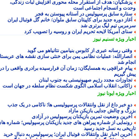
زشکیان: هدف از استقرار محله محوری افزایش ثبات زندگی،
دت و انسجام اجتماعی است
تاره سابق پرسپولیس در آستانه پیوستن به فجر
غاز دوره جدید برای کاپیتان سابق ملوان/ خانم گل فوتبال ایران
مربی تیم لیگ برتری شد
نای آمریکا لایحه تحریم ایران و روسیه را تصویب کرد
بار ویژه
تسنیم نیوز
قتی رسانه عبری از کابوس بنیامین نتانیاهو می گوید
نصارالله: عملیات نظامی یمن برای خنثی سازی نقشه های عربستان
جام شد
یام عراقچی به همسایگان: زمان آن فرارسیده برادری واقعی را در
ش گیریم
جاوزات مجدد رژیم صهیونیستی به جنوب لبنان
اکانی: انقلاب اسلامی الگوی شکست نظام سلطه در جهان است
بار ویژه
ایونا نیوز
و خبر داغ از نقل وانتقالات پرسپولیسی ها؛ ناکامی در یک جذب
رگ و چالش جدایی بازیکن مازاد
خرین وضعیت تمرین بازیکنان پرسپولیس در آزادی
ونمایی از شماره پیراهن های جدید بازیکنان پرسپولیس؛ شماره های
ریخی به نسل جدید رسید
خرین اخبار نقل وانتقالات فوتبال ایران؛ پرسپولیس به دنبال خرید