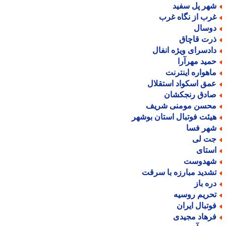
هر پل سفید
رب از نگاه غرب
وسال
رت قاچاق
ادسرای ویژه انفال
مید مهرآرا
اهواره اینترنت
مق اسکواد استقلال
ادق رنجکشان
حسن مومنی شریف
یئت فوتبال استان بوشهر
هر فسا
ت لی
ستای
هدوست
شدید مبارزه با سرقت
ره باز
حریم روسیه
وتبال ایران
رهاد مجیدی