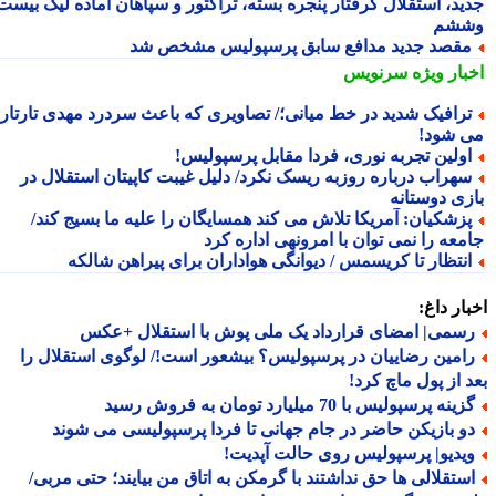
ید، استقلال گرفتار پنجره بسته، تراکتور و سپاهان آماده لیگ بیست
شم
قصد جدید مدافع سابق پرسپولیس مشخص شد
بار ویژه
سرنویس
رافیک شدید در خط میانی؛/ تصاویری که باعث سردرد مهدی تارتار
 شود!
ولین تجربه نوری، فردا مقابل پرسپولیس!
هراب درباره روزبه ریسک نکرد/ دلیل غیبت کاپیتان استقلال در
زی دوستانه
زشکیان: آمریکا تلاش می کند همسایگان را علیه ما بسیج کند/
معه را نمی توان با امرونهی اداره کرد
نتظار تا کریسمس / دیوانگی هواداران برای پیراهن شالکه
ار داغ:
سمی| امضای قرارداد یک ملی پوش با استقلال +عکس
امین رضاییان در پرسپولیس؟ بیشعور است!/ لوگوی استقلال را
 از پول ماچ کرد!
ینه پرسپولیس با 70 میلیارد تومان به فروش رسید
و بازیکن حاضر در جام جهانی تا فردا پرسپولیسی می شوند
یدیو| پرسپولیس روی حالت آپدیت!
ستقلالی ها حق نداشتند با گرمکن به اتاق من بیایند؛ حتی مربی/