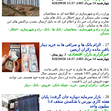
14 مرداد 1405، 15:37
82029930
رت راه و شهرسازی در اطلاعیه ای به متقاضیان
ت ملی مسکن از بروز اختلال در بانک های ملی،
رت و صادرات خبر داد و اعلام کرد که به دلیل ارسال نشدن تراکنش های این
 ها به سامان - بازار ؛
رت راه و شهرسازی
-
متقاضیان
-
بانک ها
-
بانک
-
راه و شهرسازی
-
اختلال
-
کن
الزام بانک ها و صرافی ها به خرید دینار
ی مانده زائران اربعین
گزاری بازار
-
اقتصادی
-
2 روز پیش -
14 مرداد 1405، 14:37
82029456
ک ها و صرافی ها ملزم به خرید دینار باقی مانده
زائران اربعین 1405 هستند. - به گزارش حسینی سال
1405 که متقاضی فروش مانده ارز دینار خریداری شده خود هستند، می توانند
 فروش این ارز با قیمت ...
فی
-
زائران اربعین
-
خرید
-
شبکه بانکی
-
فروش
-
بانک
-
دینار
بازار سرمایه دوباره جان گرفت؛ پایان
هفته کاری بورس با شکستن سقف 5.4
یون واحد
بتر
-
اقتصادی
-