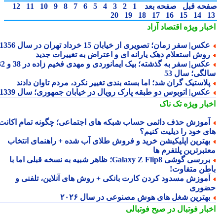
حه قبل
صفحه بعد
1
2
3
4
5
6
7
8
9
10
11
12
20
19
18
17
16
15
14
بار ویژه
اقتصاد آزاد
کس| سفر زمان؛ تصویری از خیابان 15 خرداد تهران در سال 1356
وش استعلام دهک یارانه ای و اعتراض به تغییرات جدید
عکس| سفر به گذشته؛ بیک ایمانوردی و مهدی فخیم زاده در 38 و 32
لگی؛ سال 53
لاستیک گران شد؛ اما بسته بندی تغییر نکرد، مردم تاوان دادند
کس| اتوبوس دو طبقه پارک رویال در خیابان جمهوری؛ سال 1339
بار ویژه
تک ناک
موزش حذف دائمی حساب شبکه های اجتماعی؛ چگونه تمام اکانت
ی خود را دیلیت کنیم؟
هترین اپلیکیشن خرید و فروش طلای آب شده + راهنمای انتخاب
تبرترین پلتفرم ها
بررسی گوشی Galaxy Z Flip8؛ ظاهر شبیه به نسخه قبلی اما با
طن متفاوت!
موزش مسدود کردن کارت بانکی + روش های آنلاین، تلفنی و
وری
هترین شغل های هوش مصنوعی در سال ۲۰۲۶
بار فوتبال در صبح فوتبالی