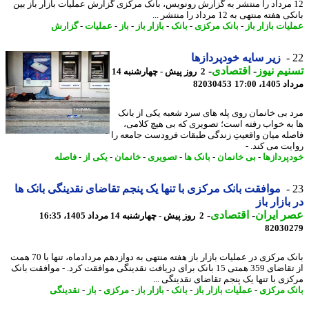
1 مرداد را منتشر به گزارش رونویس، بانک مرکزی گزارش عملیات بازار باز بین
هفته منتهی به 12 مرداد را منتشر ...
ات بازار باز
-
بانک مرکزی
-
بانک
-
بازار باز
-
باز
-
عملیات
-
گزارش
زیر سایه خودپردازها
یم نیوز
-
اقتصادی
-
2 روز پیش - چهارشنبه 14
1، 17:00
82030453
 بی خانمان روی پله های سرد شعبه یکی از بانک
به خواب رفته است؛ تصویری که بی هیچ کلامی،
له میان واقعیتِ زندگی طبقات فرودست جامعه را
یت می کند. -
پردازها
-
بی خانمان
-
بانک ها
-
تصویری
-
خانمان
-
یکی از
-
فاصله
موافقت بانک مرکزی با تنها یک پنجم تقاضای نقدینگی بانک ها
بازار باز
 ایران
-
اقتصادی
-
2 روز پیش - چهارشنبه 14 مرداد 1405، 16:35
82030
بانک مرکزی در عملیات بازار باز هفته منتهی به دوازدهم مردادماه، تنها با 70 همت
از تقاضای 359 همتی 15 بانک برای دریافت نقدینگی موافقت کرد. - موافقت بانک
زی با تنها یک پنجم تقاضای نقدینگی ...
ک مرکزی
-
عملیات بازار باز
-
بانک
-
بازار باز
-
مرکزی
-
باز
-
نقدینگی