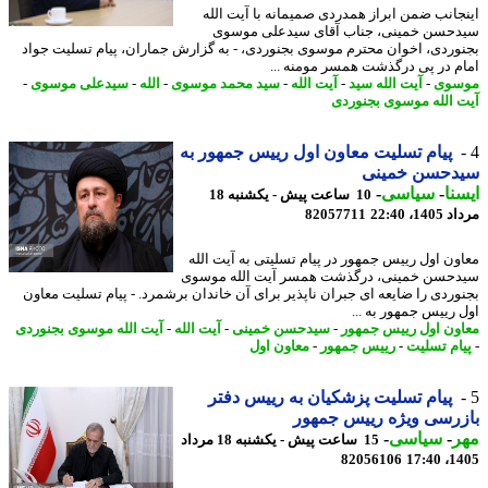
جانب ضمن ابراز همدردی صمیمانه با آیت الله
حسن خمینی، جناب آقای سیدعلی موسوی
وردی، اخوان محترم موسوی بجنوردی، - به گزارش جماران، پیام تسلیت جواد
م در پی درگذشت همسر مومنه ...
سوی
-
آیت الله سید
-
آیت الله
-
سید محمد موسوی
-
الله
-
سیدعلی موسوی
-
 الله موسوی بجنوردی
پیام تسلیت معاون اول رییس جمهور به
دحسن خمینی
نا
-
سیاسی
-
10 ساعت پیش - یکشنبه 18
1، 22:40
82057711
ون اول رییس جمهور در پیام تسلیتی به آیت الله
حسن خمینی، درگذشت همسر آیت الله موسوی
وردی را ضایعه ای جبران ناپذیر برای آن خاندان برشمرد. - پیام تسلیت معاون
 رییس جمهور به ...
ون اول رییس جمهور
-
سیدحسن خمینی
-
آیت الله
-
آیت الله موسوی بجنوردی
ام تسلیت
-
رییس جمهور
-
معاون اول
پیام تسلیت پزشکیان به رییس دفتر
رسی ویژه رییس جمهور
ر
-
سیاسی
-
15 ساعت پیش - یکشنبه 18 مرداد
82056106
1405