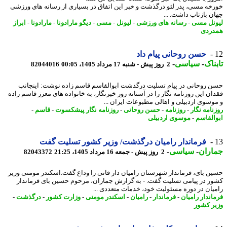
خه مسی، پدر لئو درگذشت و خبر این اتفاق در بسیاری از رسانه های ورزشی
ن بازتاب داشت. ...
نل مسی
-
رسانه های ورزشی
-
لیونل
-
مسی
-
دیگو مارادونا
-
مارادونا
-
ابراز
ردی
حسن روحانی پیام داد
ناک
-
سیاسی
-
2 روز پیش - شنبه 17 مرداد 1405، 00:05
82044016
 روحانی در پیام تسلیت درگذشت ابوالقاسم قاسم زاده نوشت: اینجانب
ان این روزنامه نگار را در آستانه روز خبرنگار، به خانواده های معزز قاسم زاده
وسوی اردبیلی و اهالی مطبوعات ایران ...
نامه نگار
-
روزنامه
-
حسن روحانی
-
روزنامه نگار پیشکسوت
-
قاسم
-
القاسم
-
موسوی اردبیلی
فرماندار رامیان درگذشت/ وزیر کشور تسلیت گفت
اران
-
سیاسی
-
2 روز پیش - جمعه 16 مرداد 1405، 21:25
82043372
ن بای، فرماندار شهرستان رامیان دار فانی را وداع گفت.اسکندر مومنی وزیر
ر در پیامی تسلیت گفت. - به گزارش جماران، مرحوم حسین بای فرماندار
یان در دوره مسئولیت خود، خدمات متعددی ...
اندار رامیان
-
فرماندار
-
رامیان
-
اسکندر مومنی
-
وزارت کشور
-
درگذشت
-
ر کشور