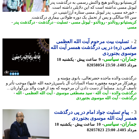
ستیانو رونالدو هیچ واکنش رسمی به درگذشت پدر
نل مسی نداشته است که این دلایلی داشته است.
ورخه مسی، پدر لیونل مسی ستاره آرژانتینی، در
انی بیماری درگذشت.
ستیانو رونالدو
-
رونالدو
-
لیونل مسی
-
تسلیت
-
درگذشت
-
درگذشت پدر
-
ی
تسلیت بیت مرحوم آیت الله العظمی
عی (ره) در پی درگذشت همسر آیت الله
سوی بجنوردی
اران
-
سیاسی
-
9 ساعت پیش - یکشنبه 18
1، 23:50
82058054
ذشت والده ماجده حضرتعالی، بانوی مؤمنه و
یزکار مرحومه مغفوره نساء السادات آل یاسین(رحمه الله علیها) موجب تأثر و
ف گردید. مسلماً از دست دادن آن مرحومه که بعد از فوت والد بزرگوارتان ...
ذشت والده
-
آیت الله
-
سید مصطفی موسوی
-
آیت الله العظمی
-
الله
-
گذشت
-
آیت الله موسوی بجنوردی
پیام تسلیت جواد امام در پی درگذشت
ر آیت الله موسوی بجنوردی
اران
-
سیاسی
-
10 ساعت پیش - یکشنبه 18
1، 23:00
82057823