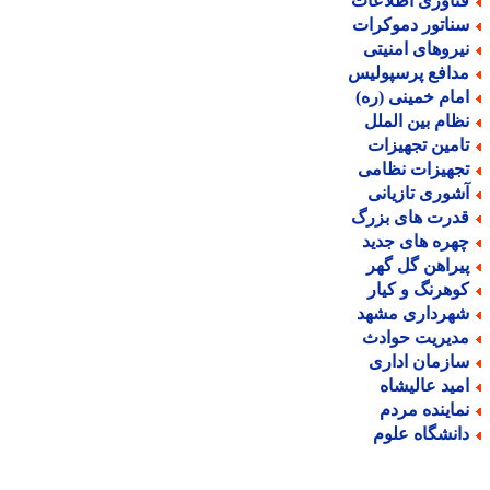
ناوری اطلاعات
ناتور دموکرات
یروهای امنیتی
دافع پرسپولیس
مام خمینی (ره)
ظام بین الملل
امین تجهیزات
جهیزات نظامی
شوری تازیانی
درت های بزرگ
هره های جدید
یراهن گل گهر
وهرنگ و کیار
هرداری مشهد
دیریت حوادث
ازمان اداری
مید عالیشاه
ماینده مردم
انشگاه علوم