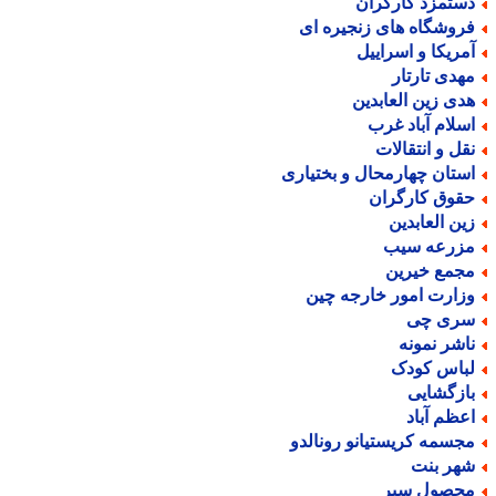
ستمزد کارگران
روشگاه های زنجیره ای
مریکا و اسراییل
هدی تارتار
دی زین العابدین
سلام آباد غرب
قل و انتقالات
ستان چهارمحال و بختیاری
قوق کارگران
ین العابدین
زرعه سیب
جمع خیرین
زارت امور خارجه چین
ری چی
اشر نمونه
باس کودک
ازگشایی
عظم آباد
جسمه کریستیانو رونالدو
هر بنت
حصول سیر