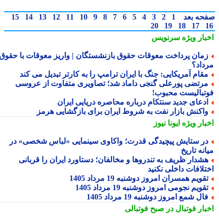
حه بعد
1
2
3
4
5
6
7
8
9
10
11
12
13
14
15
20
19
18
17
بار ویژه
سرنویس
مان پرداخت معوقات حقوق بازنشستگان | واریز معوقات با حقوق
داد؟
قام آمریکایی: جنگ با ایران ترامپ را به کارتر تبدیل می کند
رتضی پورعلی گنجی داماد شد؛ تصاویری متفاوت از عروسی
تبالیست محبوب!
دعای جدید سنتکام درباره محاصره دریایی ایران
اکنش بازار نفت به شروط ایران برای بازگشایی هرمز
بار ویژه
ایونا نیوز
ر ستایش پیچیدگی قدرت؛ واکاوی سینمایی «لباس شخصی» در
نه تاریخ
شدار ظریف به تندروها و مخالفان؛ دستاورد ایران را قربانی
تلافات داخلی نکنید
قویم همسران امروز دوشنبه 19 مرداد 1405
قویم نجومی امروز دوشنبه 19 مرداد 1405
ال شمع امروز دوشنبه 19 مرداد 1405
بار فوتبال در صبح فوتبالی