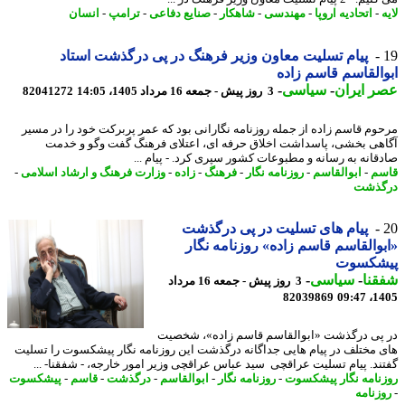
-
اتحادیه اروپا
-
مهندسی
-
شاهکار
-
صنایع دفاعی
-
ترامپ
-
انسان
پیام تسلیت معاون وزیر فرهنگ در پی درگذشت استاد
القاسم قاسم زاده
 ایران
-
سیاسی
-
3 روز پیش - جمعه 16 مرداد 1405، 14:05
82041272
وم قاسم زاده از جمله روزنامه نگارانی بود که عمر پربرکت خود را در مسیر
هی بخشی، پاسداشت اخلاق حرفه ای، اعتلای فرهنگ گفت وگو و خدمت
قانه به رسانه و مطبوعات کشور سپری کرد. - پیام ...
م
-
ابوالقاسم
-
روزنامه نگار
-
فرهنگ
-
زاده
-
وزارت فرهنگ و ارشاد اسلامی
-
گذشت
پیام های تسلیت در پی درگذشت
والقاسم قاسم زاده» روزنامه نگار
شکسوت
نا
-
سیاسی
-
3 روز پیش - جمعه 16 مرداد
82039869
1405
پی درگذشت «ابوالقاسم قاسم زاده»، شخصیت
 مختلف در پیام هایی جداگانه درگذشت این روزنامه نگار پیشکسوت را تسلیت
ند. پیام تسلیت عراقچی سید عباس عراقچی وزیر امور خارجه، - شفقنا- ...
نامه نگار پیشکسوت
-
روزنامه نگار
-
ابوالقاسم
-
درگذشت
-
قاسم
-
پیشکسوت
زنامه