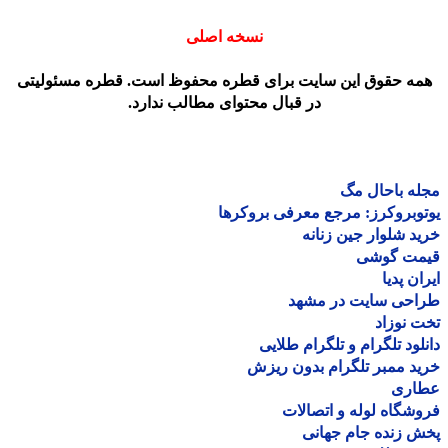
نسخه اصلی
مه حقوق این سایت برای قطره محفوظ است. قطره مسئولیتی
در قبال محتوای مطالب ندارد.
ه باحال مگ
وبروکرز: مرجع معرفی بروکرها
د شلوار جین زنانه
مت گوشی
ان پدیا
احی سایت در مشهد
 نوزاد
لود تلگرام و تلگرام طلایی
د ممبر تلگرام بدون ریزش
اری
شگاه لوله و اتصالات
 زنده جام جهانی