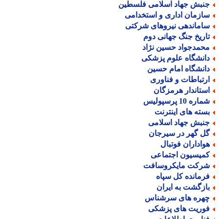
نبش جهاد اسلامی فلسطین
ازمان اداری و استخدامی
اماندهی نیروهای شرکتی
اریخ جنگ جهانی دوم
حمدجواد حسین نژاد
انشگاه علوم پزشکی
انشگاه امام حسین
رتباطات و فناوری
ستاندار هرمزگان
اره 10 پرسپولیس
سته های اینترنت
نبش جهاد اسلامی
ل گهر در سیرجان
واداران فوتبال
میسیون اجتماعی
رکت مایکروسافت
رمانده کل سپاه
ازگشت به ایران
هره های سرشناس
وریت های پزشکی