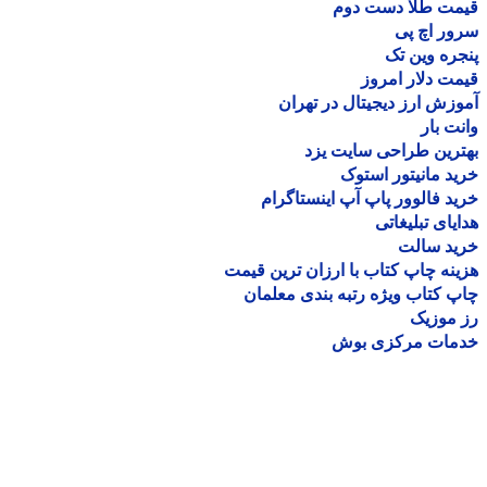
مت طلا دست دوم
ر اچ پی
ره وین تک
ت دلار امروز
زش ارز دیجیتال در تهران
ت بار
رین طراحی سایت یزد
د مانیتور استوک
د فالوور پاپ آپ اینستاگرام
یای تبلیغاتی
ید سالت
نه چاپ کتاب با ارزان ترین قیمت
 کتاب ویژه رتبه بندی معلمان
موزیک
مات مرکزی بوش