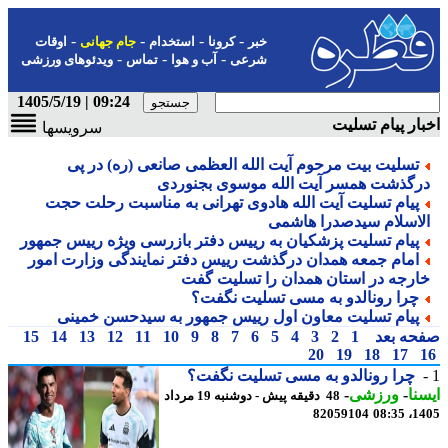
-
-
-
-
خبر
کرونا
استخدام
جام جهانی
اوقات
-
-
-
شرعی
آب و هوا
تماس
ویدئوهای ورزشی
09:24 | 1405/5/19
ار پیام تسلیت
سرویسها
تسلیت بیت مرحوم آیت الله العظمی صانعی (ره) در پی
رگذشت همسر آیت الله موسوی بجنوردی
پیام تسلیت آیت الله هادوی تهرانی به مناسبت رحلت حجت
لاسلام سیدصدرا هاشمی
پیام تسلیت پزشکیان به رییس دفتر بازرسی ویژه رییس جمهور
امام جمعه همدان درگذشت رییس دفتر نمایندگی وزارت امور
ارجه در استان همدان را تسلیت گفت
چرا رونالدو به مسی تسلیت نگفت؟
پیام تسلیت معاون اول رییس جمهور به سیدحسن خمینی
حه بعد
1
2
3
4
5
6
7
8
9
10
11
12
13
14
15
20
19
18
17
چرا رونالدو به مسی تسلیت نگفت؟
نا
-
ورزشی
-
48 دقیقه پیش - دوشنبه 19 مرداد
82059104
1405