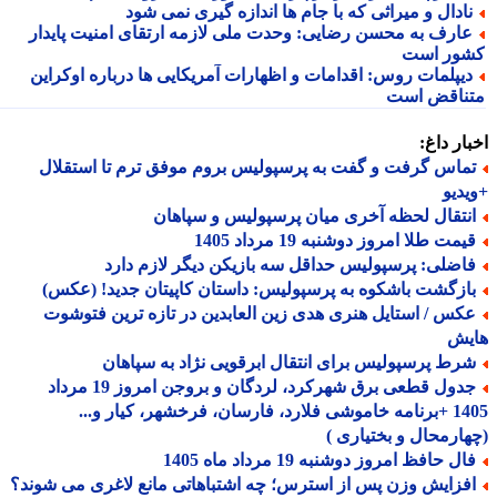
ادال و میراثی که با جام ها اندازه گیری نمی شود
ارف به محسن رضایی: وحدت ملی لازمه ارتقای امنیت پایدار
ور است
یپلمات روس: اقدامات و اظهارات آمریکایی ها درباره اوکراین
ناقض است
ار داغ:
ماس گرفت و گفت به پرسپولیس بروم موفق ترم تا استقلال
دیو
نتقال لحظه آخری میان پرسپولیس و سپاهان
مت طلا امروز دوشنبه 19 مرداد 1405
اضلی: پرسپولیس حداقل سه بازیکن دیگر لازم دارد
ازگشت باشکوه به پرسپولیس: داستان کاپیتان جدید! (عکس)
کس / استایل هنری هدی زین العابدین در تازه ترین فتوشوت
یش
رط پرسپولیس برای انتقال ابرقویی نژاد به سپاهان
جدول قطعی برق شهرکرد، لردگان و بروجن امروز 19 مرداد
1405 +برنامه خاموشی فلارد، فارسان، فرخشهر، کیار و...
ارمحال و بختیاری )
ل حافظ امروز دوشنبه 19 مرداد ماه 1405
فزایش وزن پس از استرس؛ چه اشتباهاتی مانع لاغری می شوند؟