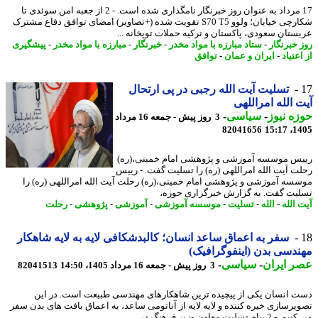
17 مرداد به عنوان روز خبرنگار نامگذاری شده است. - 2 از جعبه امن سوئدی تا
شکارچی خیابان؛ ولوو S70 T5 تقویت شده (+تصاویر) امضای توافق دفاع مشترک
ستان سعودی، پاکستان و ترکیه حملات توپخانه ...
 خبرنگار
-
ستاد مبارزه با مواد مخدر
-
خبرنگار
-
مبارزه با مواد مخدر
-
پیشگیری
عتیاد
-
ایران و عمان
-
توافق
تسلیت آیت الله رجبی در پی ارتحال
 الله امراللهی
ه نیوز
-
سیاسی
-
3 روز پیش - جمعه 16 مرداد
82041656
1405
س موسسه آموزشی و پژوهشی امام خمینی،(ره)
ت آیت الله امراللهی (ره) را تسلیت گفت. - رییس
سه آموزشی و پژوهشی امام خمینی،(ره) رحلت آیت الله امراللهی (ره) را
یت گفت. به گزارش خبرگزاری حوزه،
 الله
-
الله
-
تسلیت
-
موسسه آموزشی
-
آموزشی
-
پژوهشی
-
رحلت
سفر به اعماق ساعد انسان؛ کالبدشکافی لایه به لایه شاهکار
دسی بدن (اینفوگرافیک)
 ایران
-
سیاسی
-
3 روز پیش - جمعه 16 مرداد 1405، 14:50
82041513
 انسان یکی از پیچیده ترین شاهکارهای مهندسی طبیعت است. در این
یرسازی خیره کننده و لایه لایه از آناتومی ساعد، به اعماق بافت های بدن سفر
یام تسلیت معاون وزیر فرهنگ در ...