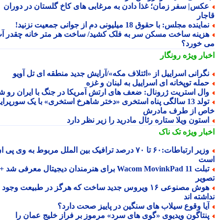
کس| سفر زمان؛ غذا دادن به مرغابی های کاخ گلستان در دوران
جار
ماینده مجلس: با حقوق 18 میلیونی دم از جوانی جمعیت نزنید!
زینه ساخت مسکن سر به فلک کشید/ ساخت هر متر خانه چقدر آب
 خورد؟
بار ویژه
رونگار
گرانی اسراییل از «ائتلاف مکه»/آرایش جدید منطقه ای تل آویو
مله توپخانه ای اسراییل به لبنان و غزه
ال استریت ژرونال: ضعف های ارتش آمریکا در جنگ با ایران رو شد
تولد 13 سالگی پناه استخری «دختر شاهرخ استخری» با یک سورپرایز
ص از طرف مادرش
ستون ویلا ستاره رئال مادرید را زیر نظر دارد
بار ویژه
تک ناک
وزیر ارتباطات:۶۰ تا ۷۰ درصد ترافیک بین الملل مربوط به وی پی ان
ت
تبلت Wacom MovinkPad 11 برای هنرمندان دیجیتال معرفی شد +
ویر
هوش مصنوعی ۱۶ ویروس جدید ساخت که هرگز در طبیعت وجود
شته اند
یا وقوع سیلاب های سنگین در پاییز صحت دارد؟
نتاگون ویدیوی «گوی های سرد» مرموز بر فراز خلیج عمان را