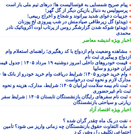
یام صریح شمسایی به فوتسالیست ها؛ درهای تیم ملی باز است
رسپولیس به دنبال بازیکن دیگر از گل گهر!
زییات دعوای شدید بیرانوند و شجاع و اخراج ربیعی!
ویدئو) گل زیرطاقی صیادمنش در شب پیروزی لخ پوزنان
ویدئو) شوکه شدن گزارشگر روس از پرتاب اوت آکروباتیک نادر
مدی
بار ویژه
اندیشه معاصر
شاهده وضعیت وام ازدواج با کد رهگیری؛ راهنمای استعلام وام
دواج و پیگیری ثبت نام
قیمت خودروهای داخلی امروز دوشنبه ۱۹ مرداد ۱۴۰۵ | جدول قیمت
ران خودرو و سایپا
وام خرید خودرو ۱۴۰۵؛ شرایط دریافت وام خرید خودرو از بانک ها +
ارک لازم و نحوه ثبت درخواست
ثبت نام بیمه سلامت ایرانیان ۱۴۰۵؛ شرایط، مدارک، هزینه و نحوه
ت نام غیرحضوری
ثبت نام سفرهای رایگان بازنشستگان تابستان ۱۴۰۵ | شرایط سفر
ارتی و سیاحتی بازنشستگان
بار ویژه
اقتصاد آزاد
فت در یک ماه چقدر گران شده ؟
ابه التفاوت حقوق بازنشستگان چه زمانی واریز می شود؟ تأمین
تماعی تکلیف را روشن کرد