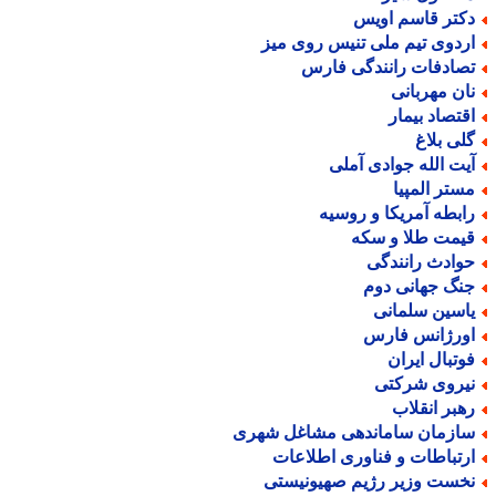
کتر قاسم اویس
ردوی تیم ملی تنیس روی میز
صادفات رانندگی فارس
ان مهربانی
قتصاد بیمار
لی بلاغ
یت الله جوادی آملی
ستر المپیا
ابطه آمریکا و روسیه
یمت طلا و سکه
وادث رانندگی
نگ جهانی دوم
اسین سلمانی
ورژانس فارس
وتبال ایران
یروی شرکتی
هبر انقلاب
ازمان ساماندهی مشاغل شهری
رتباطات و فناوری اطلاعات
خست وزیر رژیم صهیونیستی