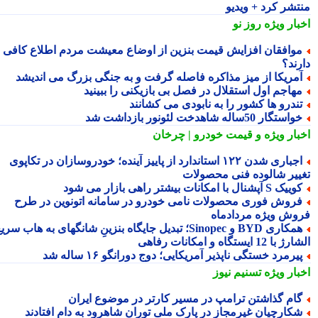
تشر کرد + ویدیو
بار ویژه
روز نو
وافقان افزایش قیمت بنزین از اوضاع معیشت مردم اطلاع کافی
رند؟
مریکا از میز مذاکره فاصله گرفت و به جنگی بزرگ می اندیشد
هاجم اول استقلال در فصل بی بازیکنی را ببینید
ندرو ها کشور را به نابودی می کشانند
استگار 50ساله شاهدخت لئونور بازداشت شد
بار ویژه
و قیمت خودرو | چرخان
اجباری شدن ۱۲۲ استاندارد از پاییز آینده؛ خودروسازان در تکاپوی
ییر شالوده فنی محصولات
یک S آپشنال با امکانات بیشتر راهی بازار می شود
روش فوری محصولات نامی خودرو در سامانه اتونوین در طرح
وش ویژه مردادماه
همکاری BYD و Sinopec؛ تبدیل جایگاه بنزینِ شانگهای به هاب سریع
ا 12 ایستگاه و امکانات رفاهی
یرمرد خستگی ناپذیر آمریکایی؛ دوج دورانگو ۱۶ ساله شد
بار ویژه
تسنیم نیوز
ام گذاشتن ترامپ در مسیر کارتر در موضوع ایران
کارچیان غیرمجاز در پارک ملی توران شاهرود به دام افتادند