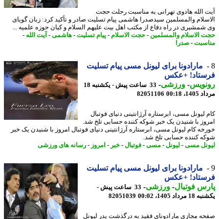
 الله هادوی تهرانی به مناسبت رحلت حجت
سلام والمسلمین سیدصدرا هاشمی پیام تسلیت صادر و تأکید کرد: زبان گویای
شمشیری در راه دفاع از مکتب اهل بیت علیهم السلام و کیان حوزه علمیه ...
 الاسلام والمسلمین
-
حجت الاسلام
-
پیام تسلیت
-
هاشمی
-
آیت الله
-
سبت
-
صدرا
مارادونا برای لیونل مسی پیام تسلیت
ستاد! +عکس
نویس
-
ورزشی
-
33 ساعت پیش - یکشنبه 18
1، 00:18
82051106
 لیونل مسی، ابرستاره آرژانتینی دنیای فوتبال
وز با شنیدن یک خبر شوکه کننده حسابی تلخ شد.
خه کام لیونل مسی، ابرستاره آرژانتینی دنیای فوتبال امروز با شنیدن یک خبر
ه کننده حسابی تلخ شد.
نل مسی
-
لیونل
-
مسی
-
فوتبال
-
خبر
-
امروز
-
رسانه های ورزشی
مارادونا برای لیونل مسی پیام تسلیت
ستاد! +عکس
س فوتبال
-
ورزشی
-
33 ساعت پیش -
رداد 1405، 00:02
82051039
ه مجازی مارادونای فقید به درگذشت پدر لیونل