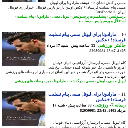
 واکنش نشان داد. نوشته مارادونا برای لیونل
 پیام تسلیت فرستاد! +عکس اولین بار در پارس فوتبال | خبرگزاری فوتبال
ParsFootb. ...
پولیس
-
پیشکسوت پرسپولیس
-
لیونل مسی
-
مارادونا
-
پیام تسلیت
-
قلال و پرسپولیس
-
رسانه ها
مارادونا برای لیونل مسی پیام تسلیت
ستاد! +عکس
بتر
-
ورزشی
-
33 ساعت پیش - شنبه 17 مرداد
82050984
1405
 لیونل مسی، ابرستاره آرژانتینی دنیای فوتبال
وز با شنیدن یک خبر شوکه کننده حسابی تلخ شد.
خه مسی، پدر لئو درگذشت و خبر این اتفاق در بسیاری از رسانه های ورزشی
ن بازتاب داشت. ...
نل مسی
-
لیونل
-
مسی
-
درگذشت
-
مارادونا
-
خبر
-
رسانه های ورزشی
مارادونا برای لیونل مسی پیام تسلیت
ستاد! +عکس
نه 7
-
ورزشی
-
33 ساعت پیش - شنبه 17
1، 23:45
82050981
 لیونل مسی، ابرستاره آرژانتینی دنیای فوتبال
وز با شنیدن یک خبر شوکه کننده حسابی تلخ شد.