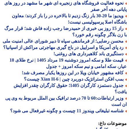
حوه فعالیت فروشگاه های زنجیره ای شهر ما مشهد در روز های
انی دهه آخر صفر
ویدیو| ما 20-30 بار زنگ زدیم تا بالاخره در را باز کردند/ معاون
گاه اصلا پرسپولیسی نیست!
راز 15 روز بی خبری از حمیدرضا رجب زاده فاش شد؛ قرار مرگ
زن بلاگر چگونه رقم خورد؟
حسن رضایی؛ از فرماندهی سپاه تا دبیر شورای عالی امنیت ملی
د پای آمریکا و اسراییل در باج گیری مهاجرتی مراکش از اسپانیا؟
ستگیری باند کلاهبرداری های روغنی!
قیمت طلا و سکه امروز دوشنبه 19 مرداد 1405 | نرخ طلای 18
ر، سکه امامی و نیم سکه امروز + جدول
افه مشهور خیابان ویلا در این روزها یکبار مصرف شد!
ب افکن استراتژیک دوربرد چین | Xian H-6 چیست؟
جدول دستمزد کارگران 1405؛ حقوق کارگران چقدر افزایش
فت؟
وزیر ارتباطات:60 تا 70 درصد ترافیک بین الملل مربوط به وی پی
 است
اسه تبلیغاتی ویندوز 11 چیست و چگونه غیرفعال می شود؟
ضوعات داغ: