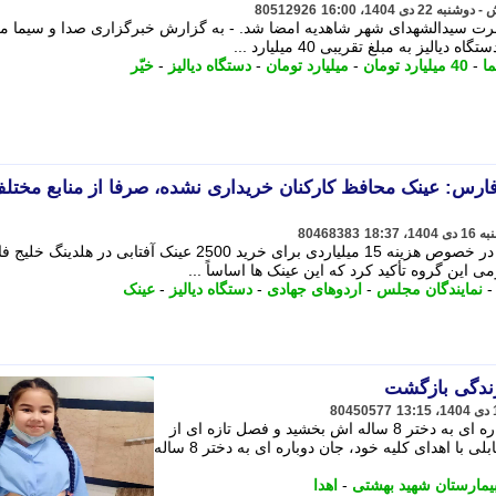
80512926
ضرت سیدالشهدای شهر شاهدیه امضا شد. - به گزارش خبرگزاری صدا و سیما م
لیز به مبلغ تقریبی 40 میلیارد ...
ا
-
40 میلیارد تومان
-
میلیارد تومان
-
دستگاه دیالیز
-
خیّر
رس: عینک محافظ کارکنان خریداری نشده، صرفا از منابع مختل
80468383
در پی اظهارات یکی از نمایندگان مجلس در خصوص هزینه 15 میلیاردی برای خرید 2500 عینک آفتابی در
این گروه تأکید کرد که این عینک ها اساساً ...
نمایندگان مجلس
-
اردوهای جهادی
-
دستگاه دیالیز
-
عینک
80450577
یک پدر بابلی با اهدای کلیه خود، جان دوباره ای به دختر 8 ساله اش بخشید و فصل تازه ای از
ایثار و عشق پدرانه را رقم زد. - یک پدر بابلی با اهدای کلیه خود، جان دوباره ای به دختر 8 ساله
یمارستان شهید بهشتی
-
اهدا