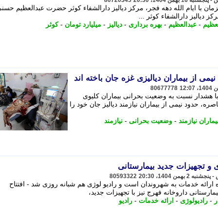
80720345
میلیارد تومان و همزمان با ایام الله دهه فجر، مرکز دیالیز دارالشفاء کوثر حضرت عبدالعظیم حس
کز دیالیز دارالشفاء کوثر ...
عظیم
-
عبدالعظیم
-
بهره برداری
-
دیالیز
-
میلیارد تومان
-
کوثر
می از بیماران دیالیزی غزه جان باخته اند
80677778
با هشدار نسبت به وضعیت بحرانی بیماران کلیوی
ه، حدود نیمی از بیماران نیازمند دیالیز جان خود را
یماران نیازمند
-
وضعیت بحرانی
-
نیازمند
ی و تجهیزات جدید بیمارستانی
80593322
ده ارائه خدمات به شهروندان است و رادیو لوژی هم شبانه روزی شد - افتتاح
مارستانی داروخانه فهرج نیز با تجهیزات جدید،
ر
-
رادیولوژی
-
ارائه خدمات
-
رادیو