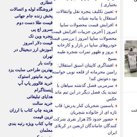
عطاری
بختیاری )
فروشگاه لوله و اتصالات
تعیین تکلیف پنجره نقل وانتقالات
پخش زنده جام جهانی
استقلال با بیانیه شبانه
قیمت طلا دست دوم
افزایش قیمت محصولات سایپا
سرور اچ پی
امروز | آخرین جزییات افزایش قیمت
پنجره وین تک
محصولات سایپا امروز | بررسی قیمت
قیمت دلار امروز
خودروهای سایپا در بازار و کارخانه
آموزش ارز دیجیتال در
بروز و ظهور ثمرات شجره طیبه
تهران
بسیج
وانت بار
افشاگری کاپیتان اسبق استقلال:
بهترین طراحی سایت یزد
رامین محرمانه از قلعه نویی خواسته
خرید مانیتور استوک
بود دعوتش کند!
خرید فالوور پاپ آپ
سرمربی فصل گذشته سپاهان با
اینستاگرام
تمدید یک فصل دیگر در این تیم ماند +
هدایای تبلیغاتی
عکس
خرید سالت
یاسمین شجریان کنار پدرش؛ قاب
 از ورود به حوزه امنیت دارویی کشور خبر داد و گفت: ایجاد 2000 تخت
هزینه چاپ کتاب با ارزان
تازه ای از خانواده شجریان
ترین قیمت
حضور حدود 25 هزار نفری شرکت
چاپ کتاب ویژه رتبه بندی
کنندگان جاماندگان اربعین در کربلای
معلمان
ایران