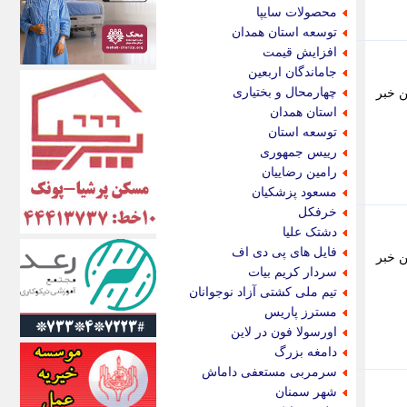
الف
محصولات سایپا
انتشار آنلاین
توسعه استان همدان
اندیشه قرن
افزایش قیمت
اندیشه معاصر
جاماندگان اربعین
اندیشه ها
چهارمحال و بختیاری
ن خبر
انرژی پرس
استان همدان
ای استخدام
توسعه استان
ایتنا
رییس جمهوری
ایراف
رامین رضاییان
ایران آرت
مسعود پزشکیان
ایران آنلاین
خرفکل
ایران زندگی
دشتک علیا
ایران فوری
فایل های پی دی اف
ن خبر
ایرانی روز
سردار کریم بیات
ایرانیتال
تیم ملی کشتی آزاد نوجوانان
ایرنا
مسترز پاریس
ایسکانیوز
اورسولا فون در لاین
ایسنا
دامغه بزرگ
ایکنا
سرمربی مستعفی داماش
ایلنا
شهر سمنان
اینتیتر