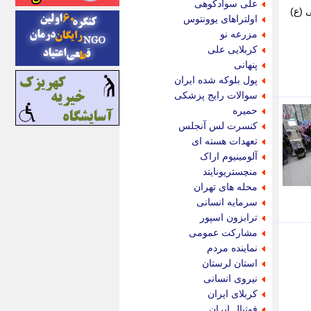
علی سوادکوهی
نی (ع)
ایونا نیوز
اولتراهای یوونتوس
بازتاب آنلاین
مزرعه نو
باشگاه خبرنگاران
کربلایی علی
باغستان نیوز
پنهانی
بامبوک
پول بلوکه شده ایران
ببین و بخون
سوالات رایج پزشکی
بدینسان
حمیره
بنکر
کنسرت لس آنجلس
بیت ران
تعهدات هسته ای
پارس فوتبال
آلومینیوم اراک
پارسینه
منچستریونایتد
پارسینه پلاس
محله های تهران
پاز آنلاین
سرمایه انسانی
پاس گل
ترابزون اسپور
پانا
مشارکت عمومی
پرتو نیوز
نماینده مردم
پرسون
استان لرستان
پنجره نیوز
نیروی انسانی
پویامگ
کربلای ایران
پویه آنلاین
فوتبال ایران