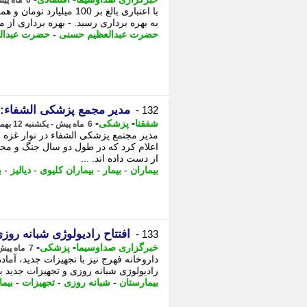
6 ماه پیش - پنجشنبه 16 بهمن 1404، 20:30
با اعتباری بالغ بر 100 
به بهره برداری رسید. - بهره برداری از مر
حضرت عبدالعظیم حسنی
-
حضرت عبدال
مدیر مجمع پزشکی الشفاء: نی
132 -
-
-
شفقنا
پزشکی
6 ماه پیش - یکشنبه 12 بهمن 1404، 12:07
مدیر مجتمع پزشکی الشفاء در نوار غزه 
اعلام کرد که در طول دو سال جنگ و محاصر
از دست داده اند. ...
بیماران
-
بیمار
-
بیماران کلیوی
-
دیالیز
-
ب
افتتاح رادیولوژی شبانه روز
133 -
-
-
خبرگزاری صداوسیما
پزشکی
7 ماه پیش - پنجشنبه 2 بهمن 1404، 20:30
داروخانه فهرج نیز با تجهیزات جدید، آما
رادیولوژی شبانه روزی و تجهیزات جدید بی
بیمارستان
-
شبانه روزی
-
تجهیزات
-
بیما