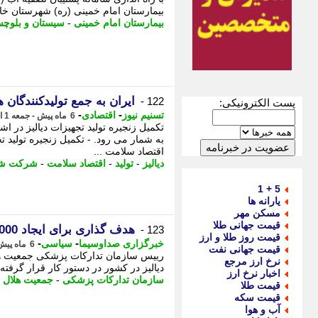
بیمارستان امام خمینی (ره) شهرستان خا
بیمارستان امام خمینی
-
سیستان و بلوچس
ایران به جمع تولیدکنندگان ه
122 -
پست الکترونیکی:
-
-
تسنیم نیوز
اقتصادی
6 ماه پیش - جمعه 1 اسفند 1404، 09:10
تکمیل زنجیره تولید تجهیزات دیالیز در 
به شمار می رود. - تکمیل زنجیره تولید ت
اقتصاد سلامت ...
دیالیز
-
تولید
-
اقتصاد سلامت
-
شرکت شه
5 + 1
یارانه ها
مسکن مهر
قیمت جهانی طلا
هدف گذاری برای ایجاد 2000 تخت دیالیز در کشور
123 -
قیمت روز طلا و ارز
-
-
خبرگزاری صداوسیما
سیاسی
6 ماه پیش - دوشنبه 27 بهمن 1404، 12:15
قیمت جهانی نفت
نرخ ارز مرجع
دیالیز در کشور در دستور کار قرار گرف
اخبار نرخ ارز
سازمان تدارکات پزشکی
-
جمعیت هلال 
قیمت طلا
قیمت سکه
آب و هوا