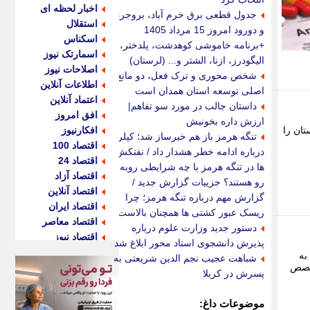
اخبار لحظه ای
جدول قطعی برق خرم آباد، بروجرد
استقلال
و دورود امروز 15 مرداد 1405
اسکناس
+برنامه خاموشی کوهدشت، پلدختر،
اسمارتک نیوز
الیگودرز، ازنا، الشتر و... (لرستان)
اصلاحات نیوز
شخص محوری و ترک فعل، دو مانع
اطلاعات آنلاین
اصلی توسعه استان همدان است
اعتماد آنلاین
داستان جالب در مورد سو تفاهم|
افق امروز
ارزش داره بخونیش
تان را
افکارنیوز
تنگه هرمز باز هم خبرساز شد؛ کپلر
اقتصاد 100
درباره ادامه خطر هشدار داد / نفتکش
اقتصاد 24
ها در تنگه هرمز با چه شرایطی روبه
اقتصاد آزاد
رو هستند؟ جزییات گزارش جدید /
اقتصاد آنلاین
گزارش مهم درباره تنگه هرمز؛ چرا
اقتصاد ایران
ریسک عبور کشتی ها همچنان بالاست؟
اقتصاد معاصر
دستور جدید وزارت علوم درباره
اقتصاد نیوز
پذیرش دانشجوی استاد محور ابلاغ شد
اکو ایران
ی به
شباهت عجیب نجم الدین شریعتی به
ش، گفت: با حضور 135 پزشک متخصص
اکوفارس
پسرش در کربلا
اکونگار
اکونیوز
موضوعات داغ: