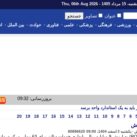
رداد 1405 - Thu, 06th Aug 2026
عنوان
تصاویر
-
-
-
-
-
-
-
-
ورزشی
فرهنگی
پزشکی
علمی
فناوری
حوادث
بین الملل
اس
بروزرسانی: 09:32
اید به یک استاندارد واحد برسد
20
19
18
17
16
15
14
13
12
11
10
9
8
7
6
اش
80896620
با راه اندازی سامانه پشتیبان تصفیه آب (RO) به ارزش 9 میلیارد ریال، پایداری خدمات دیالیز برای 63 بیمار مر