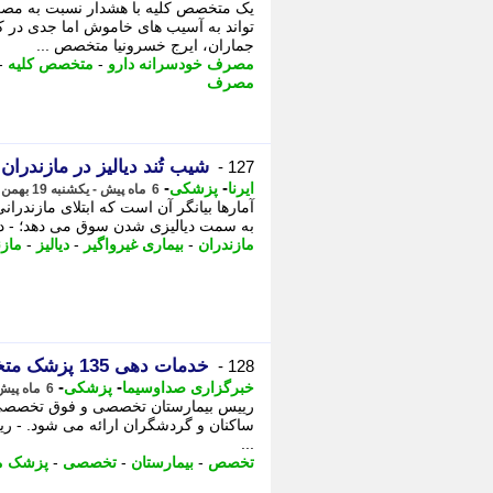
یک متخصص کلیه با هشدار نسبت به مصر
تواند به آسیب های خاموش اما جدی در ک
جماران، ایرج خسرونیا متخصص ...
مصرف خودسرانه دارو
-
متخصص کلیه
-
مصرف
شیب تُند دیالیز در مازندران
127 -
-
-
ایرنا
پزشکی
6 ماه پیش - یکشنبه 19 بهمن 1404، 07:35
آمارها بیانگر آن است که ابتلای مازندران
به سمت دیالیزی شدن سوق می دهد؛ - در 
مازندران
-
بیماری غیرواگیر
-
دیالیز
-
مازن
خدمات دهی 135 پزشک متخصص مقیم و پروازی در بیمارستان کیش
128 -
-
-
خبرگزاری صداوسیما
پزشکی
6 ماه پیش - شنبه 18 بهمن 1404، 16:30
...
تخصص
-
بیمارستان
-
تخصصی
-
پزشک 