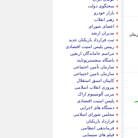
پیام نفت
سخنگوی دولت
تابناک
بازار خودرو
تازه نیوز
رهبر انقلاب
تبیان
اعضای شورای
تجارت نیوز
مدیران ارشد
رمان
تحریریه
ثبت قرارداد بازیکنان جدید
ترابر نیوز
رییس پلیس امنیت اقتصادی
ترفندباز
مراسم جاماندگان اربعین
تریبون اقتصاد
باشگاه منچستریونایتد
تسنیم نیوز
سازمان تأمین اجتماعی
تک ناک
سازمان تامین اجتماعی
تکراتو
کاپیتان اسبق استقلال
توریسم آنلاین
پیروزی انقلاب اسلامی
تولید نیوز
مربی آلومینیوم اراک
تیتر فوری
ی
پلیس امنیت اقتصادی
تیکنا
دستگاه های اجرایی
جاب ویژن
مجلس شورای اسلامی
جار نیوز
قرارداد بازیکنان
جالبتر
فرماندهی انتظامی
جام جم
فیلم های سینمایی