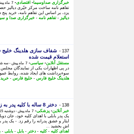
-
-
خبرگزاری صداوسیما
اقتصادی
7 ماه پیش - دوشنبه 22 دی 1404، 16:00
تفاهم نامه ساخت مرکز خیّری دیالیز ح
یزد، بر اساس این تفاهم نامه، خرید پنج دستگاه دیا
دیالیز
-
تفاهم نامه
-
خبرگزاری صدا و سیم
شفاف سازی هلدینگ خلیج فا
137 -
استعلام قیمت شده
-
-
مستقل آنلاین
سیاسی
7 ماه پیش - سه شنبه 16 دی 1404، 18:37
سوءبرداشت های ایجاد شده، روابط عمومی 
هلدینگ خلیج فارس
-
خلیج فارس
-
خرید
-
دختر 8 ساله با کلیه پدر به زندگی بازگشت
138 -
-
-
خبر آنلاین
پزشکی
7 ماه پیش - دوشنبه 15 دی 1404، 13:15
اش بخشید ...
اهدای کلیه
-
کلیه
-
دختر
-
بابل
-
بابلی
-
ب