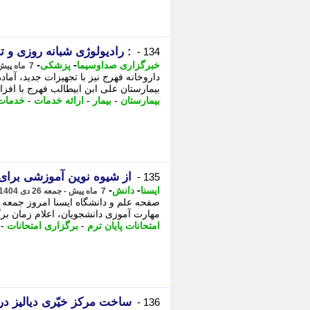
: رادیولوژی شبانه روزی و ت
134 -
-
-
خبرگزاری صداوسیما
پزشکی
7 ماه پیش - پنجشنبه 2 بهمن 1404، 20:05
داروخانه فهرج نیز با تجهیزات جدید، آ
بیمارستان علی ابن ابیطالب فهرج با افزا
بیمارستان
-
بیمار
-
ارائه خدمات
-
خدمات
از شیوه نوین آموزشی برای 
135 -
-
-
ایسنا
دانش
7 ماه پیش - جمعه 26 دی 1404، 19:45
مهارت آموزی دانشجویان، اعلام زمان برگزا
امتحانات پایان ترم
-
برگزاری امتحانات
-
ساخت مرکز خیّری دیالیز در
136 -