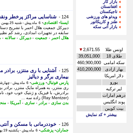
بازار کار
افغانستان
تاجیکستان
شناسایی مراکز پرخطر ونقش
ویدئو های ورزشی
124 -
طنز و کاریکاتور
-
-
ایسنا
اقتصادی
6 ماه پیش - شنبه 25 بهمن 1404، 17:30
بازار آتی سکه
دبیرکل جمعیت هلال احمر با تشریح دستا
سابقه در تجهیزات امدادی، رشد کم نظیر 
هلال احمر
-
جمعیت
-
دبیرکل
-
سالانه
-
م
اونس طلا
2,671.55
▼
طلای 18
39,051,000
سکه امامی
460,900,000
بهار ازادی
410,200,000
آشنایی با ری منتزر، برادر م
125 -
دلار امریکا
بیماری برگر و دیالیز
یورو
-
-
پارس فوتبال
ورزشی
6 ماه پیش - چهارشنبه 22 بهمن 1404، 19:52
ری منتزر، به همراه مایک منتزر، برادر ب
لیر ترکیه
برادرش، با فیزیک و ژنتیک خوب خود، نا
درهم امارات
(Ray Mentzer) زاده سه ...
پوند انگلیس
بدن سازی
-
برادر
-
سازی
-
آمریکا
-
منحص
بیت کویین
بیشتر + کد نمایش
خوددرمانی با مسکن و آنتی 
126 -
-
-
جماران
پزشکی
6 ماه پیش - یکشنبه 19 بهمن 1404، 12:45