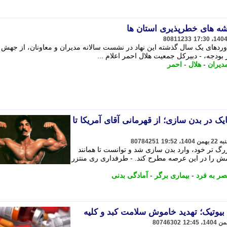
ه های خطرپذیری استان ها
80811233
وردهای یک سال گذشته این نهاد در نشست سالانه مدیران و معاونان، از جهش 
بودجه، - دبیرکل جمعیت هلال احمر اعلام ...
دیران
-
هلال
-
احمر
ایک در بدن سازی؛ از قهرمانی آقای آمریکا تا
80784251
زرگ تر خود، وارد بدن سازی شد و توانست تا همانند
مش را در این عرصه مطرح کند. - طرفداری ری منتزر
ر به فرد
-
بیماری برگر
-
آمادگی بدنی
بیوتیک؛ تهدید خاموش سلامت کبد و کلیه
80746302