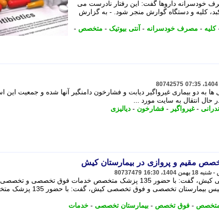
ف خودسرانه داروها گفت: این رفتار نادرست می
بد، کلیه و دستگاه گوارش منجر شود. - به گزارش
کلیه
-
مصرف خودسرانه
-
آنتی بیوتیک
-
متخصص
-
80742575
ی ها به دو بیماری غیرواگیر دیابت و فشارخون دامنگیر آنها شده و جمعیت این اس
ﺣﺎل اﻧﺘﻘﺎل ﺑﻪ ﺳﺎﯾﺖ ﻣﻮرد ...
درانی
-
غیرواگیر
-
فشارخون
-
دیالیزی
80737479
رییس بیمارستان تخصصی و فوق تخصصی کیش، گفت: با حضور 135 پزشک متخصص خدمات فوق تخصصی و تخصص
ساکنان و گردشگران ارائه می شود. - رییس بیمارستان تخصصی و فوق تخصصی کی
متخصص
-
فوق تخصص
-
بیمارستان تخصصی
-
خدمات