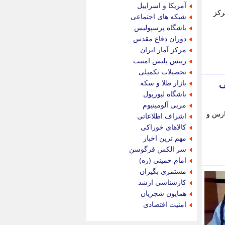
جدید پرس
آمریکا و اسراییل
جماران
رکز
شبکه های اجتماعی
جوان ایرانی
باشگاه پرسپولیس
جهان مانا
دوران دفاع مقدس
جهان نگر
مرکز آمار ایران
جهان نیوز
رییس پلیس امنیت
چطور
تحصیلات تکمیلی
چمپیونات
بازار طلا و سکه
ف
چمدون
باشگاه لیورپول
چه خبر
مربی آلومینیوم
حادثه 24
 هلدینگ خلیج فارس و
اشراف اطلاعاتی
حرف تو
کالاهای خوراکی
حوادث پلاس
مهم ترین اخبار
حوزه نیوز
سر الکس فرگوسن
خبر آنلاین
امام خمینی (ره)
خبر جنوب
مستمری بگیران
خبر سیاسی
کارشناسی ارشد
خبر گردون
همایون شجریان
خبر ورزشی
امنیت اقتصادی
خبرجو
خبرجو 24