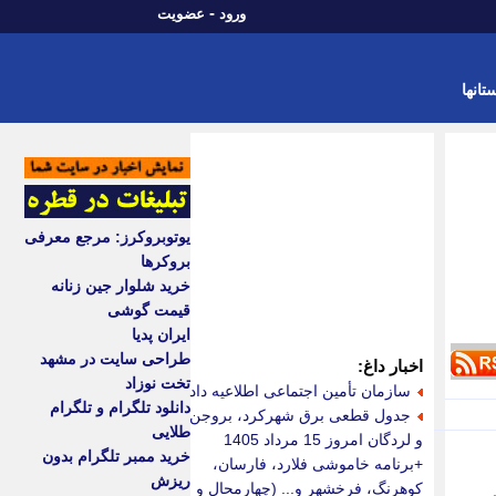
-
ورود
عضویت
تانها
یوتوبروکرز: مرجع معرفی
بروکرها
خرید شلوار جین زنانه
قیمت گوشی
ایران پدیا
طراحی سایت در مشهد
اخبار داغ:
تخت نوزاد
سازمان تأمین اجتماعی اطلاعیه داد
دانلود تلگرام و تلگرام
جدول قطعی برق شهرکرد، بروجن
طلایی
و لردگان امروز 15 مرداد 1405
خرید ممبر تلگرام بدون
+برنامه خاموشی فلارد، فارسان،
ریزش
کوهرنگ، فرخشهر و... (چهارمحال و
کز درمانی