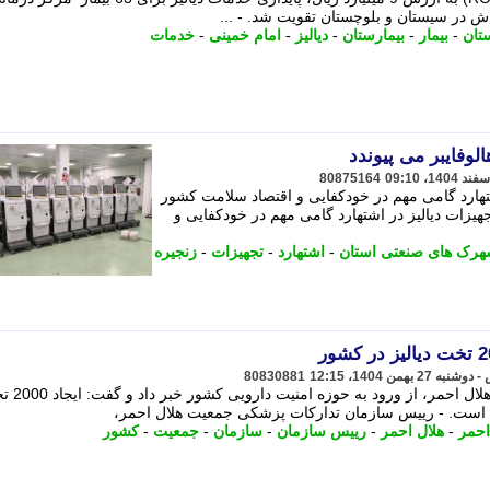
ش در سیستان و بلوچستان تقویت شد. - ...
تان
-
بیمار
-
بیمارستان
-
دیالیز
-
امام خمینی
-
خدمات
الوفایبر می پیوندد
80875164
اشتهارد گامی مهم در خودکفایی و اقتصاد سلامت کشور
جهیزات دیالیز در اشتهارد گامی مهم در خودکفایی و
رک های صنعتی استان
-
اشتهارد
-
تجهیزات
-
زنجیره
80830881
رییس سازمان تدارکات پزشکی جمعیت هلال احمر،
ته است. - رییس سازمان تدارکات پزشکی جمعیت هلال احمر،
احمر
-
هلال احمر
-
رییس سازمان
-
سازمان
-
جمعیت
-
کشور