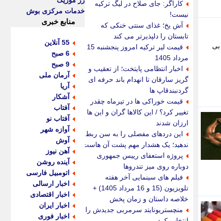
رز موزیک
کاراگر: جای صلاح در لیگ ترکیه
خدمات مرکزی بوش
نیست!
منابع خبری
آش یخ؛ غذای سنتی خنکی که
تابستان را دلپذیرتر می کند
55 آنلاین
بی
قیمت لیر ترکیه امروز پنجشنبه 15
6 صبح
مرداد 1405
9 صبح
اخبار انتظامی پایتخت؛ از تعقیب و
آرمان ملی
گریز سارقان تا انهدام باند حرفه ای
آریا
گردنبندقاپ ها
آشکار
قیمت خوراکی ها در تیرماه چقدر
آفتاب
تغییر کرد؟ / این کالاها گران و این ها
آفتاب نو
ارزان شدند
آوازه شهر
این دردهای مفصلی را به سن ربط
آوش
ندهید؛ یک هشدار مهم پشت آن هاست
آهن نیوز
پروژه استعفای رییس جمهوری
آینده روشن
دوباره روی میز تندروها
اتومبیل فارسی
فیلم های سینمایی آخر هفته
اخبار ارسالی
تلویزیون (15 و 16 مرداد 1405) +
اخبار اقتصادی
خلاصه داستان و زمان پخش
اخبار ایران
منچستریونایتد سرمربی جدیدش را
اخبار فوری
انتخاب کرد