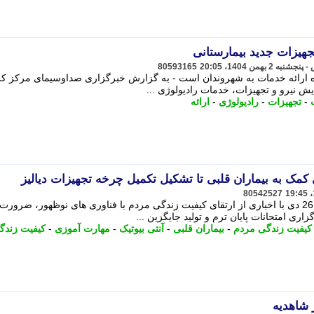
جهیزات جدید بیمارستانی
80593165
ماده ارائه خدمات به شهروندان است - به گزارش خبرگزاری صداوسیمای مرکز ک
یش نیرو و تجهیزات، خدمات رادیولوژی ...
-
تجهیزات
-
رادیولوژی
-
ارائه
کمک به بیماران قلبی تا تشکیل تکمیل چرخه تجهیزات دیالیز
80542527
صفحه علم و دانشگاه ایسنا امروز جمعه 26 دی با اخباری از ارتقای کیفیت زندگی مردم با فناوری های نوظهور، ضرورت
ری امتحانات پایان ترم و تولید جایگزین ...
کیفیت زندگی مردم
-
بیماران قلبی
-
آنتی بیوتیک
-
مهارت آموزی
-
کیفیت زندگ
 شاهدیه