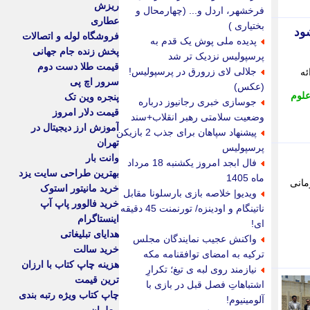
ریزش
فرخشهر، اردل و... (چهارمحال و
عطاری
بختیاری )
ی شود
فروشگاه لوله و اتصالات
پدیده ملی پوش یک قدم به
پخش زنده جام جهانی
پرسپولیس نزدیک تر شد
قیمت طلا دست دوم
جلالی لای زرورق در پرسپولیس!
ئه
سرور اچ پی
(عکس)
علوم
پنجره وین تک
جوسازی خبری رجانیوز درباره
قیمت دلار امروز
وضعیت سلامتی رهبر انقلاب+سند
آموزش ارز دیجیتال در
پیشنهاد سپاهان برای جذب 2 بازیکن
تهران
پرسپولیس
وانت بار
فال ابجد امروز یکشنبه 18 مرداد
بهترین طراحی سایت یزد
ماه 1405
مانی
خرید مانیتور استوک
ویدیو| خلاصه بازی بارسلونا مقابل
خرید فالوور پاپ آپ
ناتینگام و اودینزه/ تورنمنت 45 دقیقه
اینستاگرام
ای!
هدایای تبلیغاتی
واکنش عجیب نمایندگان مجلس
خرید سالت
ترکیه به امضای توافقنامه مکه
هزینه چاپ کتاب با ارزان
نیازمند روی لبه ی تیغ؛ تکرارِ
ترین قیمت
اشتباهاتِ فصل قبل در بازی با
چاپ کتاب ویژه رتبه بندی
آلومینیوم!