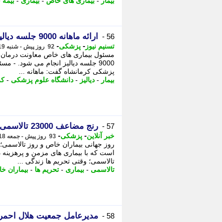
بیمار
-
بیماری های خاص
-
بیماری
-
بیمه 
ارائه ماهانه 9000 جلسه دیالیز در استان کرمانشاه
56 -
-
-
تسنیم نیوز
پزشکی
92 روز پیش - شنبه 19 اردیبهشت 1405، 18:15
مسئول بیماری های خاص معاونت درمان د
9000 جلسه دیالیز انجام می شود. - 
پزشکی کرمانشاه گفت: ماهانه ...
بیمار
-
دیالیز
-
دانشگاه علوم پزشکی
-
کر
رنج مضاعف 23000 تالاسمی؛ وقتی تحریم ها «زندگی» را نشانه می گیرند
57 -
-
-
خبر آنلاین
پزشکی
93 روز پیش - جمعه 18 اردیبهشت 1405، 11:55
روز جهانی بیماران خاص و روز تالاسمی؛ 
تالاسمی؛ وقتی تحریم ها زندگی ...
تالاسمی
-
بیماری
-
تحریم ها
-
بیماران خ
مدیرعامل جمعیت هلال احمر گ
58 -