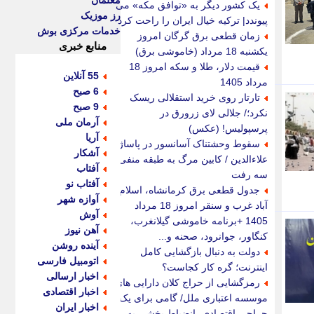
معلمان
یک کشور دیگر به «توافق مکه» می
رز موزیک
پیوندد| ترکیه خیال ایران را راحت کرد
خدمات مرکزی بوش
زمان قطعی برق گرگان امروز
منابع خبری
یکشنبه 18 مرداد (خاموشی برق)
قیمت دلار، طلا و سکه امروز 18
55 آنلاین
مرداد 1405
6 صبح
تارتار روی خرید استقلالی ریسک
9 صبح
نکرد؛/ جلالی لای زرورق در
آرمان ملی
پرسپولیس! (عکس)
آریا
سقوط وحشتناک آسانسور در پاساژ
آشکار
علاءالدین / کابین مرگ به طبقه منفی
آفتاب
سه رفت
آفتاب نو
جدول قطعی برق کرمانشاه، اسلام
آوازه شهر
آباد غرب و سنقر امروز 18 مرداد
آوش
1405 +برنامه خاموشی گیلانغرب،
آهن نیوز
کنگاور، جوانرود، صحنه و...
آینده روشن
دولت به دنبال بازگشایی کامل
اتومبیل فارسی
اینترنت؛ گره کار کجاست؟
اخبار ارسالی
رمزگشایی از حراج کلان دارایی های
اخبار اقتصادی
موسسه اعتباری ملل/ گامی برای یک
اخبار ایران
جراحی اقتصادی، انضباط بخشی به