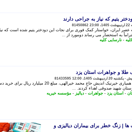
تر یتیم که نیاز به جراحی دارند
81450862
 عصر ایران، خواستار کمک فوری برای نجات این دودختر یتیم شده است که نیاز
راماً به استحضار می رساند دومورد از ...
لیه
-
نارسایی کلیه
 طلا و جواهرات استان یزد
81433595
رییس صنف طلا و جواهرات استان یزد با همیاری خیرنیک اندیش حاج محمد خیرالهی، مبلغ 20 میلیارد ریال
رستان شهید صدوقی اهداء کردند. ...
ان
-
استان یزد
-
جواهرات
-
دیالیز
-
مؤسسه خیریه
ها | زنگ خطر برای بیماران دیالیزی و