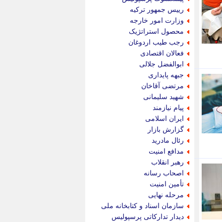
پویه آنلاین
رییس جمهور ترکیه
پیام نفت
وزارت امور خارجه
تابناک
محصول استراتژیک
تازه نیوز
رجب طیب اردوغان
تبیان
فعالان اقتصادی
تجارت نیوز
ابوالفضل جلالی
تحریریه
جبهه پایداری
ترابر نیوز
مرتضی آقاخان
ترفندباز
شهید سلیمانی
تریبون اقتصاد
پیام نیازمند
تسنیم نیوز
ایران اسلامی
تک ناک
گزارش بازار
تکراتو
رئال مادرید
توریسم آنلاین
مدافع امنیت
تولید نیوز
رهبر انقلاب
تیتر فوری
اصحاب رسانه
تیکنا
تأمین امنیت
جاب ویژن
مرحله نهایی
جار نیوز
سازمان اسناد و کتابخانه ملی
جالبتر
دیدار تدارکاتی پرسپولیس