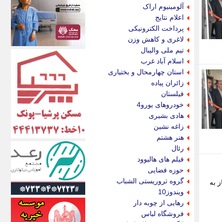
اکونیوز
آلومینیوم اراک
الف
اعلام نتایج
انتشار آنلاین
پرداخت الکترونیکی
اندیشه قرن
لاغری و کاهش وزن
اندیشه معاصر
تیم ملی والیبال
اندیشه ها
اسلام آباد غرب
انرژی پرس
استان چهارمحال و بختیاری
ای استخدام
زائران پیاده
ایتنا
فیلستان
ایراف
خودروهای یورو4
ایران آرت
هادی بشیری
ایران آنلاین
زاغه نشین
ایران زندگی
هنر هشتم
ایران فوری
رئال
ایرانی روز
فیلم های هالیوود
ایرانیتال
حوزه فضایی
ایرنا
گروه تروریستی الشباب
 به
ایسکانیوز
ویندوز10
ایسنا
رهایی از چوبه دار
ایکنا
فروشگاه لباس
ایلنا