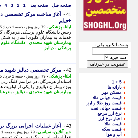
صفحه قبل
صفحه بعد
1
2
3
4
5
41 -
+فیلم
-
-
ایلنا
پزشکی
79 روز پیش - جمعه 1 خرداد 1405، 15:17
رییس دانشگاه علوم پزشکی هرمزگان گفت
خدمات به بیماران کلیوی استان به شکل ق
بیمارستان شهید محمدی
-
دانشگاه علوم
پست الکترونیکی:
پزشکی
-
دیالیز
مرکز تخصصی دیالیز شهید مح
42 -
-
-
ایلنا
پزشکی
79 روز پیش - جمعه 1 خرداد 1405، 15:17
استاندار هرمزگان، در مراسم کلنگ زنی
5 + 1
ویژه بیماران دیالیزی را یکی از اولویت ه
یارانه ها
بیمارستان شهید محمدی
-
دیالیز
-
بندرعب
مسکن مهر
قیمت جهانی طلا
قیمت روز طلا و ارز
قیمت جهانی نفت
نرخ ارز مرجع
اخبار نرخ ارز
قیمت طلا
آغاز عملیات اجرایی بزرگ تری
43 -
قیمت سکه
-
-
خبر آنلاین
سیاسی
79 روز پیش - جمعه 1 خرداد 1405، 15:10
آب و هوا