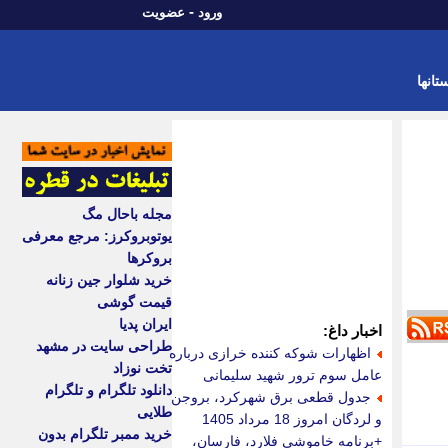
-
ورود
عضویت
تانها
مجله باحال مگ
یوتوبروکرز: مرجع معرفی
بروکرها
خرید شلوار جین زنانه
قیمت گوشی
ایران پدیا
اخبار داغ:
طراحی سایت در مشهد
اظهارات شوکه کننده خرازی درباره
تخت نوزاد
عامل سوم ترور شهید سلیمانی
دانلود تلگرام و تلگرام
جدول قطعی برق شهرکرد، بروجن
طلایی
و لردگان امروز 18 مرداد 1405
خرید ممبر تلگرام بدون
+برنامه خاموشی فلارد، فارسان،