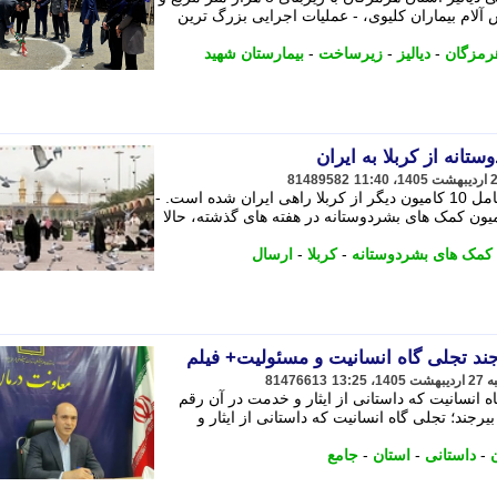
لام بیماران کلیوی، - عملیات اجرایی بزرگ ترین
رمزگان
-
دیالیز
-
زیرساخت
-
بیمارستان شهید
81489582
دومین محموله حرم حضرت عباس(ع) شامل 10 کامیون دیگر از کربلا راهی ایران شده است. -
ارش جماران، پس از ارسال 38 کامیون کمک های بشردوستانه در هفته های گذشته، حالا
کمک های بشردوستانه
-
کربلا
-
ارسال
ند تجلی گاه انسانیت و مسئولیت+ فیلم
81476613
 انسانیت که داستانی از ایثار و خدمت در آن رقم
جند؛ تجلی گاه انسانیت که داستانی از ایثار و
ن
-
داستانی
-
استان
-
جامع