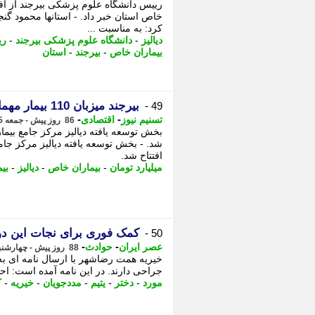
خاص استان خبر داد. - استانها محمود گنج
کرد: به مناسبت ...
دیالیز
-
دانشگاه علوم پزشکی بیرجند
-
ری
بیماران خاص
-
بیرجند
-
استان
بیرجند میزبان 110 بیمار مهمان دیالیزی در نوروز 1405
49 -
-
-
تسنیم نیوز
اقتصادی
86 روز پیش - جمعه 25 اردیبهشت 1405، 18:05
بخش توسعه یافته دیالیز مرکز جامع بیمارا
شد. - بخش توسعه یافته دیالیز مرکز جامع 
افتتاح شد.
میلیارد تومان
-
بیماران خاص
-
دیالیز
-
بیم
کمک فوری برای نجات این دو د
50 -
-
-
عصر ایران
حوادث
88 روز پیش - چهارشنبه 23 اردیبهشت 1405، 00:25
خیریه همت رضاشهر با ارسال نامه ای به
جراحی دارند. در این نامه آمده است: احت
مورد
-
دختر
-
یتیم
-
مددجویان
-
خیریه
-
ک