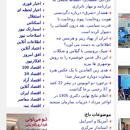
اخبار فوری
ترازنامه و مهار ناترازی
اخبار لحظه ای
هشدار «شرق» درباره دگردیسی
استقلال
هویت روحانیت؛ پیوند روحانیت با
اسکناس
قدرت سیاسی، نقد درون گفتمانی را
اسمارتک نیوز
دشوار کرده است
اصلاحات نیوز
ایران از پهپاد ریپر و هرمس چه
اطلاعات آنلاین
اطلاعاتی به دست می آورد؟
اعتماد آنلاین
شیک پروتیینی با گیلاس و شکلات
افق امروز
این دال عدس خوشمزه را به روش
افکارنیوز
بوشهری ها بپزید
اقتصاد 100
هدی زین العابدین با یک عکس هنری
اقتصاد 24
متفاوت دوباره خبرساز شد!
اقتصاد آزاد
برخورد دو اتوبوس در نیجر 22 کشته
اقتصاد آنلاین
و 37 زخمی برجا گذاشت
اقتصاد ایران
اعلام نتایج نهایی دکتری 1405 در
اقتصاد معاصر
اواخر مرداد / جزییات سازمان سنجش
اقتصاد نیوز
اکو ایران
موضوعات داغ:
اکوفارس
آمریکا و اسراییل
اکونگار
استاندار مرکزی