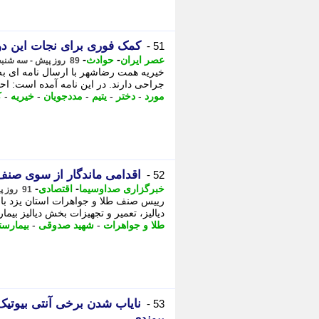
کمک فوری برای نجات این دودخ
51 -
-
-
عصر ایران
حوادث
89 روز پیش - سه شنبه 22 اردیبهشت 1405، 23:00
خیریه همت رضاشهر با ارسال نامه ای به
جراحی دارند. در این نامه آمده است: احت
مورد
-
دختر
-
یتیم
-
مددجویان
-
خیریه
-
ک
اقدامی ماندگار از سوی صنف
52 -
-
-
خبرگزاری صداوسیما
اقتصادی
91 روز پیش - یکشنبه 20 اردیبهشت 1405، 12:00
دیالیز، تعمیر و تجهیزات بخش دیالیز بیما
طلا و جواهرات
-
شهید صدوقی
-
بیمارست
نایاب شدن برخی آنتی بیوتیک 
53 -
پیوندی