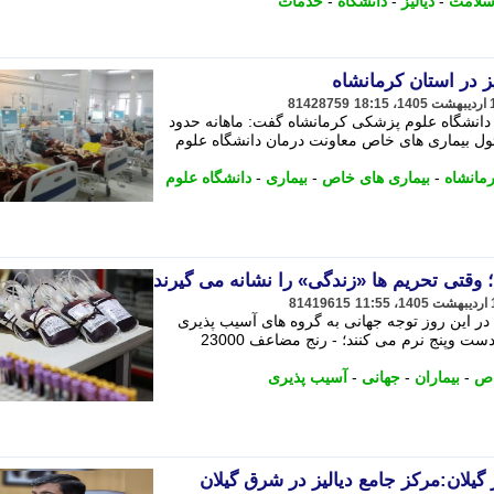
سلامت
-
دیالیز
-
دانشگاه
-
خدمات
81428759
انشگاه علوم پزشکی کرمانشاه گفت: ماهانه حدود
مسئول بیماری های خاص معاونت درمان دانشگاه علوم
مانشاه
-
بیماری های خاص
-
بیماری
-
دانشگاه علوم
81419615
در این روز توجه جهانی به گروه های آسیب پذیری
است که با بیماری های مزمن و پرهزینه دست وپنج نرم می کنند؛ - رنج مضاعف 23000
اص
-
بیماران
-
جهانی
-
آسیب پذیری
یلان:مرکز جامع دیالیز در شرق گیلان