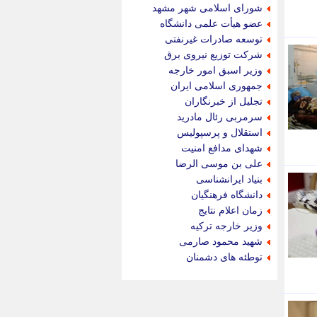
جام جم
شورای اسلامی شهر مشهد
جدید پرس
عضو هیأت علمی دانشگاه
جماران
توسعه صادرات غیرنفتی
جوان ایرانی
شرکت توزیع نیروی برق
جهان مانا
وزیر اسبق امور خارجه
جهان نگر
جمهوری اسلامی ایران
جهان نیوز
تجلیل از خبرنگاران
چطور
سرمربی رئال مادرید
چمپیونات
استقلال و پرسپولیس
چمدون
شهدای مدافع امنیت
چه خبر
علی بن موسی الرضا
حادثه 24
بنیاد ایرانشناسی
حرف تو
دانشگاه فرهنگیان
حوادث پلاس
زمان اعلام نتایج
حوزه نیوز
وزیر خارجه ترکیه
خبر آنلاین
شهید محمود صارمی
خبر جنوب
توطئه های دشمنان
خبر سیاسی
خبر گردون
خبر ورزشی
خبرجو