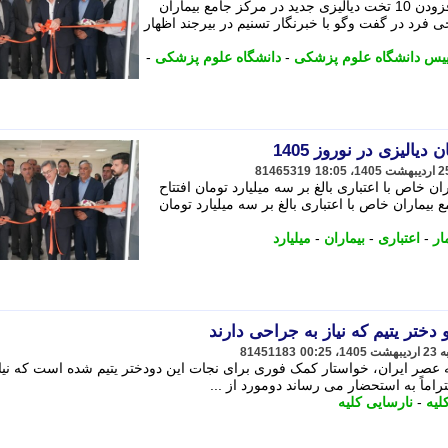
رییس دانشگاه علوم پزشکی بیرجند از افزودن 10 تخت دیالیزی جدید در مرکز جامع بیماران
ی فرد در گفت وگو با خبرنگار تسنیم در بیرجند اظهار
یس دانشگاه علوم پزشکی
-
دانشگاه علوم پزشکی
-
81465319
ن خاص با اعتباری بالغ بر سه میلیارد تومان افتتاح
بیماران خاص با اعتباری بالغ بر سه میلیارد تومان
ار
-
اعتباری
-
بیماران
-
میلیارد
ختر یتیم که نیاز به جراحی دارند
81451183
 عصر ایران، خواستار کمک فوری برای نجات این دودختر یتیم شده است که نیاز
راماً به استحضار می رساند دومورد از ...
لیه
-
نارسایی کلیه