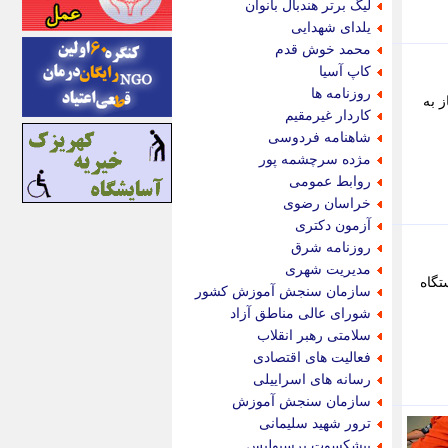
لیگ برتر هندبال بانوان
اینتیتر
یلدای شهدایی
ایونا نیوز
محمد خوش قدم
بازتاب آنلاین
کاپ آسیا
باشگاه خبرنگاران
روزنامه ها
 به
باغستان نیوز
کاردار غیرمقیم
بامبوک
شاهنامه فردوسی
ببین و بخون
مژده سرچشمه پور
بدینسان
روابط عمومی
بنکر
خراسان رضوی
بیت ران
آزمون دکتری
پارس فوتبال
روزنامه شرق
پارسینه
مدیریت شهری
 برای خرید دستگاه
پارسینه پلاس
سازمان سنجش آموزش کشور
پاز آنلاین
شورای عالی مناطق آزاد
پاس گل
سلامتی رهبر انقلاب
پانا
فعالیت های اقتصادی
پرتو نیوز
رسانه های اسراییلی
پرسون
سازمان سنجش آموزش
پنجره نیوز
ترور شهید سلیمانی
پویامگ
پیشکسوت پرسپولیس