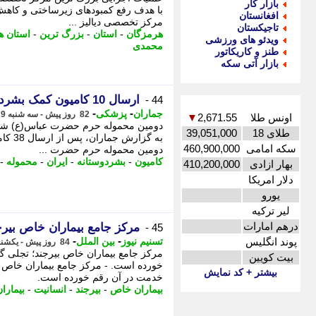
بازار کار
با هدف رفع کمبودهای زیرساختی و کاهش آ
افغانستان
مرکز تخصصی دیالیز ...
تاجیکستان
هرمزگان
-
استان
-
بزرگ ترین
-
استان ه
ویدئو های ورزشی
محمدی
طنز و کاریکاتور
بازار آتی سکه
ارسال 10 کامیون کمک بشردوستانه از کربلا به ایران
44 -
-
-
جماران
پزشکی
82 روز پیش - سه شنبه 29 اردیبهشت 1405، 11:40
اونس طلا
2,671.55
▼
طلای 18
39,051,000
به گز
سکه امامی
460,900,000
دومین محموله حرم حضرت ...
کامیون
-
بشردوستانه
-
ایران
-
محموله
-
بهار ازادی
410,200,000
دلار امریکا
یورو
لیر ترکیه
درهم امارات
مرکز جامع بیماران خاص بیرج
45 -
-
-
پوند انگلیس
تسنیم نیوز
بین الملل
84 روز پیش - یکشنبه 27 اردیبهشت 1405، 13:25
مرکز جامع بیماران خاص بیرجند؛ تجلی گاه
بیت کویین
خورده است. - مرکز جامع بیماران خاص بیر
بیشتر + کد نمایش
خدمت در آن رقم خورده است.
بیماران خاص
-
بیرجند
-
انسانیت
-
بیمارا