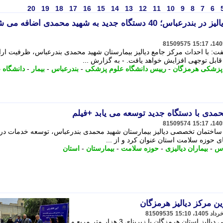
20
19
18
17
16
15
14
13
12
11
10
9
8
7
6
آغاز ساخت مرکز تخصصی دیالیز در بندرعباس؛ 40 دستگاه جدید به شهید محمدی اضافه م
81509575
: با احداث مرکز جامع دیالیز بیمارستان شهید محمدی بندرعباس، ظرفیت ارا
ابل توجهی افزایش خواهد یافت. - به گزارش ...
 پزشکی هرمزگان
-
رییس دانشگاه علوم پزشکی
-
بندرعباس
-
بیمار
-
دانشگاه 
مدی با دستگاه جدید توسعه می یابد +فیلم
81509574
 ساختمان تخصصی دیالیز بیمارستان شهید محمدی بندرعباس، توسعه خدمات در
ای حوزه سلامت استان عنوان کرد و از ...
اس
-
بیماران دیالیزی
-
حوزه سلامت
-
بیمارستان
-
استان
ن مرکز دیالیز هرمزگان
81509535
عملیات اجرایی بزرگ ترین مرکز تخصصی دیالیز استان هرمزگان با زیربنای 3 هزار متر مربع و