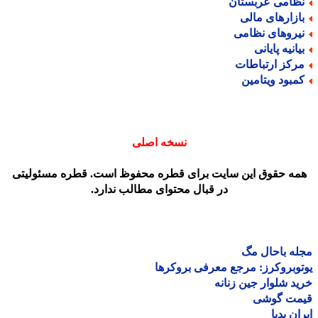
ظامی عربستان
ازارهای مالی
یروهای نظامی
یانیه پایانی
رکز ارتباطات
مبود ویتامین
نسخه اصلی
مه حقوق این سایت برای قطره محفوظ است. قطره مسئولیتی
در قبال محتوای مطالب ندارد.
ه باحال مگ
وبروکرز: مرجع معرفی بروکرها
د شلوار جین زنانه
مت گوشی
ان پدیا