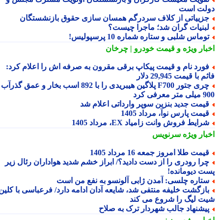
لت است
زییاتی از کلاف سردرگم همسان سازی حقوق بازنشستگان
بنیات گران شد؛ ماجرا چیست؟
وماس شلبی و ستاره شماره 10 پرسپولیس!
بار ویژه
و قیمت خودرو | چرخان
ورد نام و قیمت پیکاپ برقی مقرون به صرفه اش را اعلام کرد:
 با قیمت 29,945 دلار
چری جتور F700 پلاگین هیبریدی را با 892 اسب بخار و عمق گذرآب
 معرفی کرد
یمت جدید بنزین سوپر وارداتی اعلام شد
یمت پارس نوآ، مرداد 1405
رایط فروش وانت زامیاد EX، مرداد 1405
بار ویژه
سرنویس
یمت طلا امروز جمعه 16 مرداد 1405
را رودری را از دست دادید؟/ ابراز خشم شدید هواداران رئال زیر
ت دیومانده!
تاره چلسی: آمدن ژابی آلونسو به نفع من است
ازگشت خلیفه منتفی شد، شایعه آدان ادامه دارد/ فرعباسی با کلین
ت لیگ را شروع می کند
یشنهاد جالب شهردار ترک به صلاح