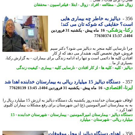
ل عقل
-
مطالعه
-
افراد
-
زوال
-
ابتلا
-
فیلتراسیون
-
محققان
3
دیالیز به خاطر چه بیماری هایی
؟ حقایقی که شوکه تان می کند!
ا
-
پزشکی
-
16 ماه پیش - یکشنبه 31 فروردین
77630374
1404
 نارسایی کلیه منجر به دیالیز می شود؟ دکتر سیم
ش، فوق تخصص کلیه، هشدار می دهد که از کار
ادن کلیه ها دائمی است و تنها راه ادامه زندگی برای بیماران، - به گزارش رکنا،
ری از ما ...
یز
-
کلیه
-
کلیه ها
-
از کار افتادن
-
نارسایی کلیه
-
بیماری
-
کیفیت زندگی
3
دستگاه دیالیز 15 میلیارد ریالی به بیمارستان خدابنده اهدا شد
ا
-
اقتصادی
-
16 ماه پیش - یکشنبه 31 فروردین 1404، 13:45
77628139
اوقاف شهرستان خدابنده روز یکشنبه یک دستگاه دیالیز به ارزش 15 میلیارد ریال را
به بیمارستان امیرالمومنین (ع) این شهرستان برای رفع مشکلات بیماران کلیوی
 کرد. -
گاه دیالیز
-
بیمارستان امیرالمومنین
-
بیمارستان
-
شهرستان خدابنده
-
15
ارد ریالی
-
شهرستان
-
میلیارد
3
اهدای دستگاه دیالیز ازمحل موقوفات