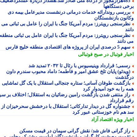
485هزارمجوز از درگاه ملی صادر شد؛هشدار درباره عملکردضعیف
خی دستگاهها
ررسی روندارائه خدمات درمانی درنشست مدیرعامل بیمه دی
انون بازنشستگان
ظرسنجی رویترز: مردم آمریکا جنگ با ایران را عامل بی ثباتی می
ند
ظرسنجی رویترز: مردم آمریکا جنگ با ایران عامل بی ثباتی منطقه
 دانند
5 درصدی ایران از پروژه های اقتصادی منطقه خلیج فارس
بار فوتبال در صبح فوتبالی
سمی؛ قرارداد وینیسیوس با رئال تا ۲۰۳۲ تمدید شد
ویدئو) پایان تلخ عشق امیر و فاطمه؛ داماد محبوب سندرم داون
گذشت
ازگشت طوفان آسانی؛ ستاره جنجالی استقلال با یک گل تماشایی
ه را به خود امیدوار کرد
از منتفی شدن بازگشت رامین رضائیان به استقلال؛ اختلاف بر سر
م قرارداد
شنواره گل در دیدار تدارکاتی؛ استقلال با درخشش سحرخیزان از
 هم نام خوزستانی عبور کرد
بار ویژه
اقتصاد آزاد
از گرانی فاش شد/ نقش گرانی سیمان در قیمت مسکن
قویت معیشت کارگران و بازنشستگان اولویت مشترک مجلس و