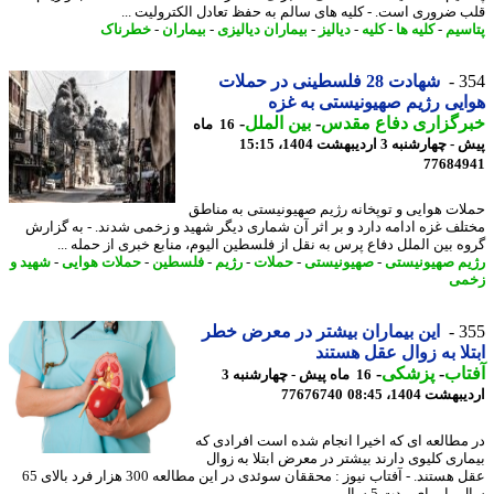
 ضروری است. - کلیه های سالم به حفظ تعادل الکترولیت ...
سیم
-
کلیه ها
-
کلیه
-
دیالیز
-
بیماران دیالیزی
-
بیماران
-
خطرناک
3
شهادت 28 فلسطینی در حملات
یی رژیم صهیونیستی به غزه
رگزاری دفاع مقدس
-
بین الملل
-
16 ماه
هارشنبه 3 اردیبهشت 1404، 15:15
77684
ات هوایی و توپخانه رژیم صهیونیستی به مناطق
لف غزه ادامه دارد و بر اثر آن شماری دیگر شهید و زخمی شدند. - به گزارش
ه بین الملل دفاع پرس به نقل از فلسطین الیوم، منابع خبری از حمله ...
م صهیونیستی
-
صهیونیستی
-
حملات
-
رژیم
-
فلسطین
-
حملات هوایی
-
شهید و
می
3
این بیماران بیشتر در معرض خطر
لا به زوال عقل هستند
اب
-
پزشکی
-
16 ماه پیش - چهارشنبه 3
شت 1404، 08:45
77676740
مطالعه ای که اخیرا انجام شده است افرادی که
اری کلیوی دارند بیشتر در معرض ابتلا به زوال
عقل هستند. - آفتاب نیوز : محققان سوئدی در این مطالعه 300 هزار فرد بالای 65
ا برای مدت 5 سال ...