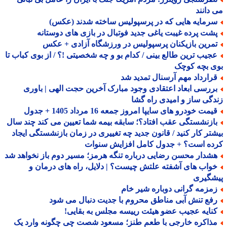
دانند
رمایه هایی که در پرسپولیس ساخته شدند (عکس)
شت پرده غیبت یاغی جدید فوتبال در بازی های دوستانه
مرین بازیکنان پرسپولیس در ورزشگاه آزادی + عکس
جیب ترین طالع بینی / کدام بو و چه شخصیتی !؟ / از بوی کباب تا
ی بچه کوچک
رارداد مهم آرسنال تمدید شد
ررسی ابعاد اعتقادی وجود مبارک آخرین حجت الهی | باوری
گی ساز و امیدی راه گشا
مت خودرو های سایپا امروز جمعه 16 مرداد 1405 + جدول
ازنشستگی عقب افتاد؟؛ سابقه بیمه شما تعیین می کند چند سال
تر کار کنید / قانون جدید چه تغییری در زمان بازنشستگی ایجاد
ده است؟ + جدول کامل افزایش سنوات
شدار محسن رضایی درباره تنگه هرمز؛ مسیر دوم باز نخواهد شد
واب های آشفته علتش چیست؟ | دلایل، راه های درمان و
شگیری
مزمه گرانی دوباره شیر خام
فع تنش آبی مناطق محروم با جدیت دنبال می شود
نایه عجیب عضو هیئت رییسه مجلس به بقایی!
ذاکره خارجی با طعم طنز؛ مسعود شصت چی چگونه وارد یک