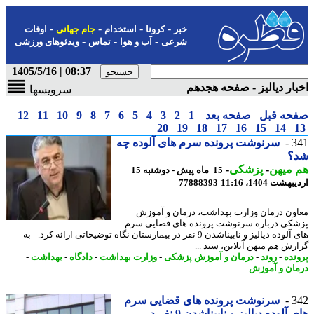
-
-
-
-
خبر
کرونا
استخدام
جام جهانی
اوقات
-
-
-
شرعی
آب و هوا
تماس
ویدئوهای ورزشی
08:37 | 1405/5/16
ار دیالیز - صفحه هجدهم
سرویسها
حه قبل
صفحه بعد
1
2
3
4
5
6
7
8
9
10
11
12
20
19
18
17
16
15
14
3
سرنوشت پرونده سرم های آلوده چه
؟
 میهن
-
پزشکی
-
15 ماه پیش - دوشنبه 15
شت 1404، 11:16
77888393
ون درمان وزارت بهداشت، درمان و آموزش
کی درباره سرنوشت پرونده های قضایی سرم
های آلوده دیالیز و نابیناشدن 9 نفر در بیمارستان نگاه توضیحاتی ارائه کرد. - به
رش هم میهن آنلاین، سید ...
نده
-
روند
-
درمان و آموزش پزشکی
-
وزارت بهداشت
-
دادگاه
-
بهداشت
-
ان و آموزش
3
سرنوشت پرونده های قضایی سرم
های آلوده دیالیز و نابیناشدن 9 نفر در