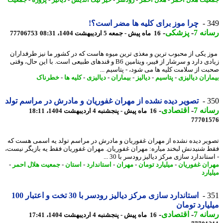
یت هلال احمر
-
هلال احمر
-
رودسر
-
خیر نیک اندیش
-
دیالیز
-
پروژه
-
جمعیت
3
چرا موز برای کلیه ها مضر است؟!
نه 7
-
پزشکی
-
16 ماه پیش - جمعه 5 اردیبهشت 1404، 08:31
77706753
 یکی از محبوب ترین و مغذی ترین میوه هاست که در کشور ما نیز طرفداران
زیادی دارد و سرشار از فیبر، ویتامین B6 و قندهای طبیعی است. با این حال، وقتی
ت از سلامت کلیه ها می شود، - پتاسیم ...
اران دیالیزی
-
پتاسیم
-
دیالیز
-
بیماران
-
دیالیزی
-
کلیه ها
-
خطرناک
3
تصویر دیده نشده از مهران غفوریان و مادرش در مراسم تولد
نه 7
-
اقتصادی
-
16 ماه پیش - پنجشنبه 4 اردیبهشت 1404، 18:11
77701
یر دیده نشده از مهران غفوریان و مادرش در مراسم تولد یه اسمی هست که
 شنیدنش لبخند میاره: مهران غفوریان. مهران غفوریان فقط یه بازیگر نیست،
تاندارد سازی مرکز دیالیز رودسر با 30 ...
ان غفوریان
-
میلیارد تومان
-
مهران
-
استاندارد
-
استان
-
جمعیت هلال احمر
-
ارد
3
استاندارد سازی مرکز دیالیز رودسر با 30 تخت و اعتبار 100
یارد تومان
نه 7
-
اقتصادی
-
16 ماه پیش - پنجشنبه 4 اردیبهشت 1404، 17:41