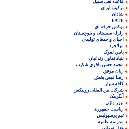
اعده نفی سبیل
رکیب ایران
ادان
FAT
وکس حرفه ای
لزله سیستان و بلوچستان
حیای واحدهای تولیدی
یلاجرد
ایین لموک
نیاد تعاون زندانیان
حمد حسن باقری شکیب
نان موفق
ضا فیض بخش
افه سیار
رکت بین المللی رونیکس
بگرمک
یزر واژن
یاست جمهوری
یم پرسپولیس
درسه علمیه
زار تومانی