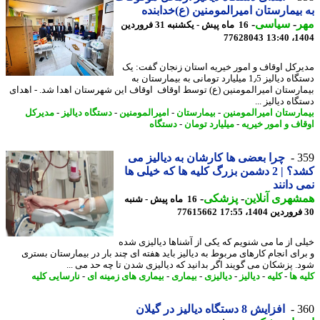
بیمارستان امیرالمومنین (ع)خدابنده
ر
-
سیاسی
-
16 ماه پیش - یکشنبه 31 فروردین
77628043
1404
رکل اوقاف و امور خیریه استان زنجان گفت: یک
دستگاه دیالیز 1٫5 میلیارد تومانی به بیمارستان به
ارستان امیرالمومنین (ع) توسط اوقاف اوقاف این شهرستان اهدا شد. - اهدای
اه دیالیز ...
ارستان امیرالمومنین
-
بیمارستان
-
امیرالمومنین
-
دستگاه دیالیز
-
مدیرکل
اف و امور خیریه
-
میلیارد تومان
-
دستگاه
3
چرا بعضی ها کارشان به دیالیز می
کشد؟ | 2 دشمن بزرگ کلیه ها که خیلی ها
 دانند
هری آنلاین
-
پزشکی
-
16 ماه پیش - شنبه
77615662
ی از ما می شنویم که یکی از آشناها دیالیزی شده
رای انجام کارهای مربوط به دیالیز باید هفته ای چند بار در بیمارستان بستری
. پزشکان می گویند اگر بدانید که دیالیزی شدن تا چه حد می ...
 ها
-
کلیه
-
دیالیز
-
دیالیزی
-
بیماری
-
بیماری های زمینه ای
-
نارسایی کلیه
3
افزایش 8 دستگاه دیالیز در گیلان