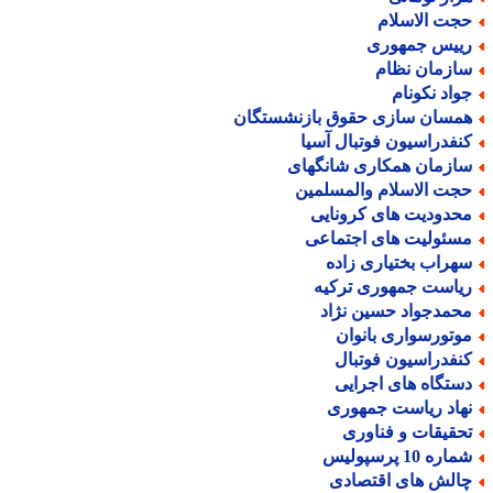
جت الاسلام
ییس جمهوری
ازمان نظام
واد نکونام
مسان سازی حقوق بازنشستگان
نفدراسیون فوتبال آسیا
ازمان همکاری شانگهای
جت الاسلام والمسلمین
حدودیت های کرونایی
سئولیت های اجتماعی
هراب بختیاری زاده
یاست جمهوری ترکیه
حمدجواد حسین نژاد
وتورسواری بانوان
نفدراسیون فوتبال
ستگاه های اجرایی
هاد ریاست جمهوری
حقیقات و فناوری
اره 10 پرسپولیس
الش های اقتصادی