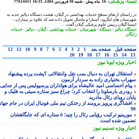
نا
-
پزشکی
-
16 ماه پیش - شنبه 30 فروردین 1404، 16:35
77614411
راستای ارتقای سطح خدمات بهداشتی در گیلان، هشت دستگاه دیالیز جدید به
ستان های لنگرود، آستارا و ماسال تحویل داده شد که علاوه بر بیماران، -
نا/گیلان رییس علوم پزشکی گیلان گفت: ...
گاه دیالیز
-
دستگاه
-
شهرستان
-
خدمات بهداشتی
-
گیلان
-
دیالیز
-
خدمات
گان
حه قبل
صفحه بعد
1
2
3
4
5
6
7
8
9
10
11
12
20
19
18
17
16
15
14
بار ویژه
ایونا نیوز
ستقلال تهران به دنبال بمب نقل وانتقالاتی ؟پشت پرده پیشنهاد
راب بختیاری زاده به سردار آزمون
یام احساسی امید عالیشاه برای هواداران پرسپولیس پس از جدایی
ودری بارسلونا را انتخاب کرد؛ چراغ سبز ستاره سیتی به فلیک و
یان رویای رئال مادرید
فشاگری پرویز برومند از رختکن تیم ملی فوتبال ایران در جام جهانی
مورینیو ترکیب رؤیایی رئال را چید؛ 6 ستاره ای که جایگاهشان
مین شده است
بار ویژه
تسنیم نیوز