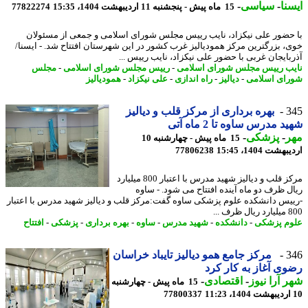
نا
-
سیاسی
-
15 ماه پیش - پنجشنبه 11 اردیبهشت 1404، 15:35
77822274
حضور علی نیکزاد، نایب رییس مجلس شورای اسلامی و جمعی از مسئولان
، بزرگترین مرکز همودیالیز غرب کشور در این شهرستان افتتاح شد. - ایسنا/
بایجان غربی با حضور علی نیکزاد، نایب رییس ...
ب رییس مجلس شورای اسلامی
-
رییس مجلس شورای اسلامی
-
مجلس
ای اسلامی
-
دیالیز
-
راه اندازی
-
علی نیکزاد
-
همودیالیز
3
بهره برداری از مرکز قلب و دیالیز
 مدرس ساوه تا 2 ماه آتی
ر
-
پزشکی
-
15 ماه پیش - چهارشنبه 10
شت 1404، 15:45
77806238
مرکز قلب و دیالیز شهید مدرس با اعتبار 800 میلیارد
ل ظرف دو ماه آینده افتتاح می شود. - ساوه
یس دانشکده علوم پزشکی ساوه گفت:مرکز قلب و دیالیز شهید مدرس با اعتبار
ف ...
م پزشکی
-
دانشکده
-
شهید مدرس
-
ساوه
-
بهره برداری
-
پزشکی
-
افتتاح
3
مرکز جامع همو دیالیز تایباد خراسان
ی آغاز به کار کرد
 آرا نیوز
-
اقتصادی
-
15 ماه پیش - چهارشنبه
77800337