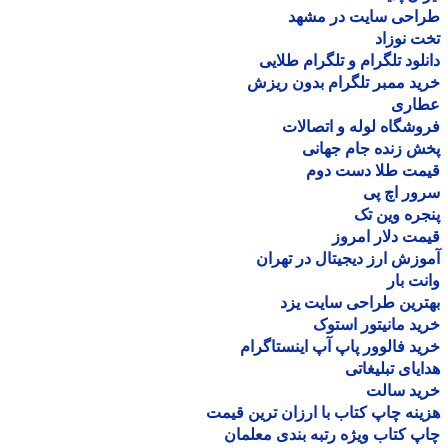
احی سایت در مشهد
 نوزاد
لود تلگرام و تلگرام طلایی
د ممبر تلگرام بدون ریزش
اری
شگاه لوله و اتصالات
 زنده جام جهانی
مت طلا دست دوم
ر اچ پی
ره وین تک
ت دلار امروز
زش ارز دیجیتال در تهران
ت بار
رین طراحی سایت یزد
د مانیتور استوک
د فالوور پاپ آپ اینستاگرام
یای تبلیغاتی
ید سالت
نه چاپ کتاب با ارزان ترین قیمت
 کتاب ویژه رتبه بندی معلمان