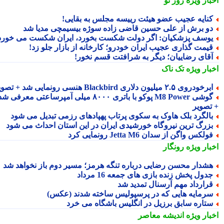
بار ویژه
روز نو
نایه عجیب عضو هیئت رییسه مجلس به بقایی!
و برش از علی حسین قاضی زاده سوژه بیسیمچی مدیا شد
وسف پزشکیان: اگر دولت شکست بخورد، ایران شکست می خورد
یمت گذاری عجیب ایران خودرو؛ کارخانه از بازار جلو زد!
قای رضاییان؛ دیگر به شرافتت قسم نخور!
بار ویژه
تک ناک
رخودروی ۲.۵ میلیون دلاری Blackbird هنسی رونمایی شد + تصویر
گوشی M8 Power پوکو با باتری ۸۰۰۰ میلی آمپرساعتی معرفی شد
تصویر
الگرد بلک هاوک به سکوی پرتاب پهپادهای رزمی تبدیل می شود
زرگ ترین نیروگاه خورشیدی ایران در این استان احداث می شود
ولکس واگن از سدان Jetta M6 رونمایی کرد
بار ویژه
رونگار
شدار محسن رضایی درباره تنگه هرمز؛ مسیر دوم باز نخواهد شد
دول پخش زنده بازی های جمعه 16 مرداد
رارداد مهم آرسنال تمدید شد
رمایه هایی که در پرسپولیس ساخته شدند (عکس)
تاره سابق برزیل در انگلیس باشگاه می خرد
بار ویژه
اندیشه معاصر