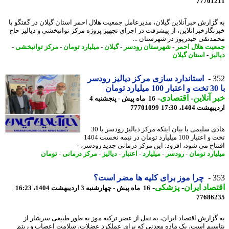
77701
گزارش خبرآنلاین گیلان، مدیرعامل جمعیت هلال احمر استان گیلان در گفتگو با
نگارخبرانلاین، از پیشرفت در اجرای تجهیز پروژه مرکز توانبخشی و دیالیز حاج
دتقی حیدرپور در شهرستان ...
یت هلال احمر
-
شهرستان رودسر
-
گیلان
-
میلیارد تومان
-
مرکز توانبخشی
-
یز
-
استان گیلان
3
استاندارد سازی مرکز دیالیز رودسر
 آنلاین
-
اقتصادی
-
16 ماه پیش - پنجشنبه 4
شت 1404، 17:30
77701099
هادی سلیمی با بیان اینکه مرکز دیالیز رودسر با 30
تخت و اعتبار 100 میلیارد تومان در نیمه نخست 1404
تاح می شود، افزود: این مرکز درمانی جدید رودسر، -
یارد تومان
-
رودسر
-
میلیارد
-
اعتبار
-
دیالیز
-
مرکز درمانی
-
تومان
3
چرا موز برای کلیه ها مضر است؟
صاد ایران
-
پزشکی
-
16 ماه پیش - چهارشنبه 3 اردیبهشت 1404، 16:23
77686
گزارش اقتصاد ایران، به نقل از عصر ترکیه موز به طور طبیعی سرشار از
سیم است، یک ماده معدنی که برای عملکرد عضلات، سلامت اعصاب و ریتم