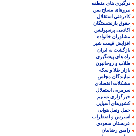
رگیری های منطقه
یروهای مسلح یمن
ادرفنی استقلال
قوق بازنشستگان
کادمی پرسپولیس
شاوران خانواده
فزایش قیمت شیر
ازگشت به ایران
اه های پیشگیری
لاب و روحانیون
ازار طلا و سکه
مایندگان مجلس
شکلات اقتصادی
رمربی استقلال
برگزاری تسنیم
شورهای آسیایی
مل ونقل هوایی
سترس و اضطراب
ربستان سعودی
امین رضاییان