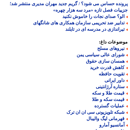
نده حساس می شود؟ / گریم جدید مهران مدیری منتشر شد؛
یات فصل تازه «مرد سه هزار چهره»
لو؟ صدای نجات را خاموش نکنید
دابیر ضد تحریمی سازمان همکاری های شانگهای
یراندازی در مدرسه ای در تایلند
ضوعات داغ:
یروهای مسلح
ورای عالی سیاسی یمن
مسان سازی حقوق
اهش قدرت خرید
قویت حافظه
اور ایرانی
تاره آرژانتینی
یمت طلا و سکه
یمت سکه و طلا
ملیات گسترده
بکه تلویزیونی سی ان ان ترک
هرمانی لیگ والیبال
مانسیو آمارو