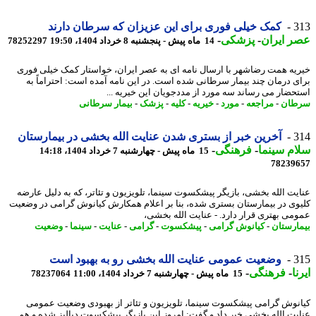
3
کمک خیلی فوری برای این عزیزان که سرطان دارند
 ایران
-
پزشکی
-
14 ماه پیش - پنجشنبه 8 خرداد 1404، 19:50
78252297
یه همت رضاشهر با ارسال نامه ای به عصر ایران، خواستار کمک خیلی فوری
ی درمان چند بیمار سرطانی شده است. در این نامه آمده است: احتراماً به
حضار می رساند سه مورد از مددجویان این خیریه ...
طان
-
مراجعه
-
مورد
-
خیریه
-
کلیه
-
پزشک
-
بیمار سرطانی
3
آخرین خبر از بستری شدن عنایت الله بخشی در بیمارستان
م سینما
-
فرهنگی
-
15 ماه پیش - چهارشنبه 7 خرداد 1404، 14:18
78239
یت الله بخشی، بازیگر پیشکسوت سینما، تلویزیون و تئاتر، که به دلیل عارضه
وی در بیمارستان بستری شده، بنا بر اعلام همکارش کیانوش گرامی در وضعیت
می بهتری قرار دارد. - عنایت الله بخشی،
ارستان
-
کیانوش گرامی
-
پیشکسوت
-
گرامی
-
عنایت
-
سینما
-
وضعیت
3
وضعیت عمومی عنایت الله بخشی رو به بهبود است
ا
-
فرهنگی
-
15 ماه پیش - چهارشنبه 7 خرداد 1404، 11:00
78237064
نوش گرامی پیشکسوت سینما، تلویزیون و تئاتر از بهبودی وضعیت عمومی
یت الله بخشی خبر داد و گفت: امروز این بازیگر پیشکسوت دیالیز شده و هم