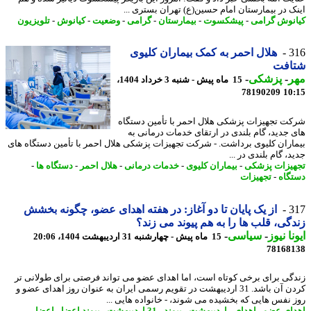
ک در بیمارستان امام حسین(ع) تهران بستری ...
نوش گرامی
-
پیشکسوت
-
بیمارستان
-
گرامی
-
وضعیت
-
کیانوش
-
تلویزیون
3
هلال احمر به کمک بیماران کلیوی
افت
ر
-
پزشکی
-
15 ماه پیش - شنبه 3 خرداد 1404،
78190209
10
ت تجهیزات پزشکی هلال احمر با تأمین دستگاه
 جدید، گام بلندی در ارتقای خدمات درمانی به
اران کلیوی برداشت. - شرکت تجهیزات پزشکی هلال احمر با تأمین دستگاه های
، گام بلندی در ...
یزات پزشکی
-
بیماران کلیوی
-
خدمات درمانی
-
هلال احمر
-
دستگاه ها
-
گاه
-
تجهیزات
3
از یک پایان تا دو آغاز: در هفته اهدای عضو، چگونه بخشش
گی، قلب ها را به هم پیوند می زند؟
نا نیوز
-
سیاسی
-
15 ماه پیش - چهارشنبه 31 اردیبهشت 1404، 20:06
78168
گی برای برخی کوتاه است، اما اهدای عضو می تواند فرصتی برای طولانی تر
کردن آن باشد. 31 اردیبهشت در تقویم رسمی ایران به عنوان روز اهدای عضو و
 نفس هایی که بخشیده می شوند، - خانواده هایی ...