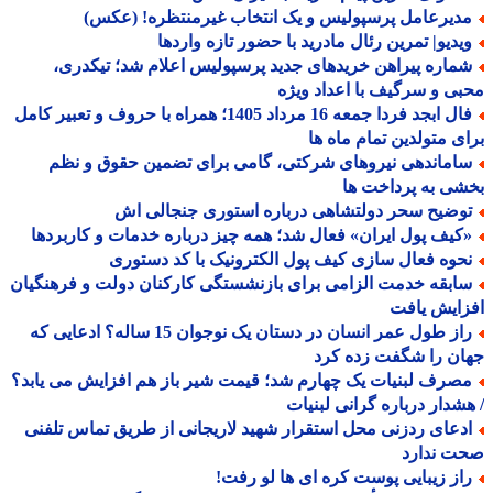
دیرعامل پرسپولیس و یک انتخاب غیرمنتظره! (عکس)
یدیو| تمرین رئال مادرید با حضور تازه واردها
ماره پیراهن خریدهای جدید پرسپولیس اعلام شد؛ تیکدری،
ی و سرگیف با اعداد ویژه
فال ابجد فردا جمعه 16 مرداد 1405؛ همراه با حروف و تعبیر کامل
ی متولدین تمام ماه ها
اماندهی نیروهای شرکتی، گامی برای تضمین حقوق و نظم
ی به پرداخت ها
وضیح سحر دولتشاهی درباره استوری جنجالی اش
کیف پول ایران» فعال شد؛ همه چیز درباره خدمات و کاربردها
حوه فعال سازی کیف پول الکترونیک با کد دستوری
ابقه خدمت الزامی برای بازنشستگی کارکنان دولت و فرهنگیان
ایش یافت
راز طول عمر انسان در دستان یک نوجوان 15 ساله؟ ادعایی که
ن را شگفت زده کرد
صرف لبنیات یک چهارم شد؛ قیمت شیر باز هم افزایش می یابد؟
شدار درباره گرانی لبنیات
دعای ردزنی محل استقرار شهید لاریجانی از طریق تماس تلفنی
ت ندارد
از زیبایی پوست کره ای ها لو رفت!