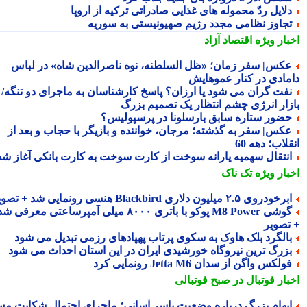
لایل ردّ محموله های غذایی صادراتی ترکیه از اروپا
جاوز نظامی مجدد رژیم صهیونیستی به سوریه
بار ویژه
اقتصاد آزاد
کس| سفر زمان؛ «ظل السلطنه، نوه ناصرالدین شاه» در لباس
مادی در کنار عموهایش
فت گران می شود یا ارزان؟ پاسخ کارشناسان به ماجرای دو تنگه/
زار انرژی چشم انتظار یک تصمیم بزرگ
ضور ستاره سابق بارسلونا در پرسپولیس؟
کس| سفر به گذشته؛ مرجان، خواننده و بازیگر با حجاب و بعد از
لاب؛ دهه 60
نتقال سهمیه یارانه سوخت از کارت سوخت به کارت بانکی آغاز شد
بار ویژه
تک ناک
رخودروی ۲.۵ میلیون دلاری Blackbird هنسی رونمایی شد + تصویر
گوشی M8 Power پوکو با باتری ۸۰۰۰ میلی آمپرساعتی معرفی شد
تصویر
الگرد بلک هاوک به سکوی پرتاب پهپادهای رزمی تبدیل می شود
زرگ ترین نیروگاه خورشیدی ایران در این استان احداث می شود
ولکس واگن از سدان Jetta M6 رونمایی کرد
بار فوتبال در صبح فوتبالی
بهام بزرگ درباره وضعیت یاسر آسانی؛ ماجرای احتمال شکایت مس