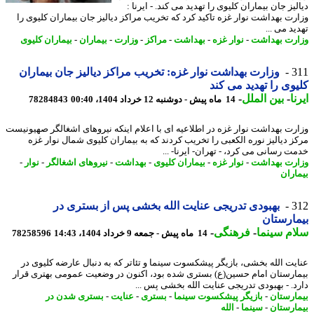
یز جان بیماران کلیوی را تهدید می کند. - ایرنا :
رت بهداشت نوار غزه تاکید کرد که تخریب مراکز دیالیز جان بیماران کلیوی را
د می ...
رت بهداشت
-
نوار غزه
-
بهداشت
-
مراکز
-
وزارت
-
بیماران
-
بیماران کلیوی
3
وزارت بهداشت نوار غزه: تخریب مراکز دیالیز جان بیماران
وی را تهدید می کند
ا
-
بین الملل
-
14 ماه پیش - دوشنبه 12 خرداد 1404، 00:40
78284843
رت بهداشت نوار غزه در اطلاعیه ای با اعلام اینکه نیروهای اشغالگر صهیونیست
ز دیالیز نوره الکعبی را تخریب کردند که به بیماران کلیوی شمال نوار غزه
ت رسانی می کرد، - تهران- ایرنا- ...
رت بهداشت
-
نوار غزه
-
بیماران کلیوی
-
بهداشت
-
نیروهای اشغالگر
-
نوار
-
اران
3
بهبودی تدریجی عنایت الله بخشی پس از بستری در
ارستان
م سینما
-
فرهنگی
-
14 ماه پیش - جمعه 9 خرداد 1404، 14:43
78258596
یت الله بخشی، بازیگر پیشکسوت سینما و تئاتر که به دنبال عارضه کلیوی در
ارستان امام حسین(ع) بستری شده بود، اکنون در وضعیت عمومی بهتری قرار
د. - بهبودی تدریجی عنایت الله بخشی پس ...
ارستان
-
بازیگر پیشکسوت سینما
-
بستری
-
عنایت
-
بستری شدن در
ارستان
-
سینما
-
الله