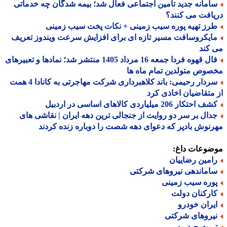
امانه جدید تأمین اجتماعی فعال شد؛ بیمه شدگان چه خدماتی
افت می کنند؟
رز تهیه پوره سیب زمینی + نکات پخت سیب زمینی
ایکروسافت مسیر تازه ای برای افزایش سرعت ویندوز تعریف
کند
فال قهوه فردا جمعه 16 مرداد 1405 منتشر شد؛ نمادها و تعبیرهای
وص متولدین تمام ماه ها
سردار رحیمی: باند کلاهبرداری شرکت مهاجرتی به کانادا 4 همت
متقاضیان اخاذی کرد
 احتکار 206 میلیاردی کالاهای اساسی در اردبیل
دال بر سر دو روایت از جنجالی ترین دهه ایران | نقاشی های
نوش بادپر که دعوای دهه شصت را دوباره زنده کردند
ضوعات داغ:
امین رضاییان
اماندهی نیروهای شرکتی
وره سیب زمینی
ارکنان دولت
یران خودرو
یروهای شرکتی
ربت حیدریه