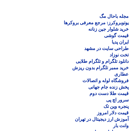
ه باحال مگ
وبروکرز: مرجع معرفی بروکرها
د شلوار جین زنانه
مت گوشی
ان پدیا
احی سایت در مشهد
 نوزاد
لود تلگرام و تلگرام طلایی
د ممبر تلگرام بدون ریزش
اری
شگاه لوله و اتصالات
 زنده جام جهانی
مت طلا دست دوم
ر اچ پی
ره وین تک
ت دلار امروز
زش ارز دیجیتال در تهران
ت بار