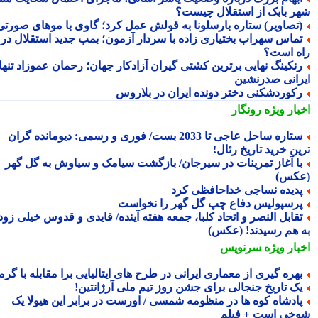
ر بابک از استقلال چیست؟
تصاویر) ستاره بارسلونا به قولش عمل کرد؛ گاوی با موهای صورتی!
ماس سهراب بختیاری زاده با سردار آزمون؛ بمب جدید استقلال در
ه است؟
نکینگ نهایی برترین کشتی گیران آزادکار جهان؛ رحمان عموزاد تنها
رانی صدرنشین
کوردشکنی دختر دونده ایران در بلاروس
بار ویژه
رونگار
ستاره ساحل عاجی تا 2033 بست/ فوری و رسمی: دیومانده گران
ین خرید تاریخ رئال!
ا آغاز تمرینات در سیرجان/ بازگشت سیامک و سیاوش به گل گهر
کس)
دیده نساجی خداحافظی کرد
رسپولیس دفاع چپ گل گهر را نخواست
قابل النصر و اتحاد کلبا، جمعه هفته آینده/ قایدی و قدوس خیلی زود
 هم رسیدند! (عکس)
بار ویژه
سرنویس
هره گیری از معماری ایرانی در طرح های ایتالیایی برا مقابله با گرما
ک تاریخ جنجالی برای جشن روز تیم ملی آرژانتین!
ادشاه کوه ها در منظومه شمسی / اورست در برابر این هیولا یک
خی است + فیلم