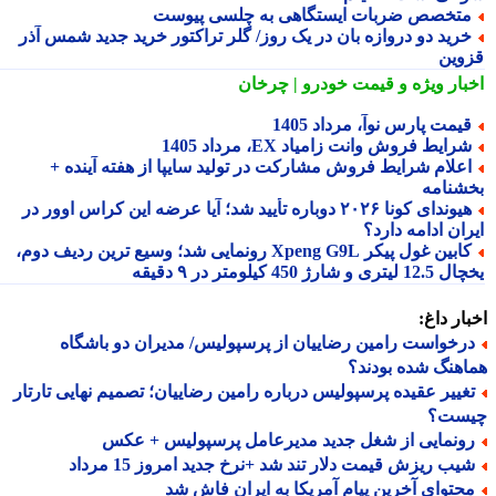
تخصص ضربات ایستگاهی به چلسی پیوست
رید دو دروازه بان در یک روز/ گلر تراکتور خرید جدید شمس آذر
وین
بار ویژه
و قیمت خودرو | چرخان
یمت پارس نوآ، مرداد 1405
رایط فروش وانت زامیاد EX، مرداد 1405
علام شرایط فروش مشارکت در تولید سایپا از هفته آینده +
شنامه
هیوندای کونا ۲۰۲۶ دوباره تأیید شد؛ آیا عرضه این کراس اوور در
ان ادامه دارد؟
کابین غول پیکر Xpeng G9L رونمایی شد؛ وسیع ترین ردیف دوم،
ری و شارژ 450 کیلومتر در ۹ دقیقه
ار داغ:
رخواست رامین رضاییان از پرسپولیس/ مدیران دو باشگاه
هنگ شده بودند؟
غییر عقیده پرسپولیس درباره رامین رضاییان؛ تصمیم نهایی تارتار
ست؟
ونمایی از شغل جدید مدیرعامل پرسپولیس + عکس
یب ریزش قیمت دلار تند شد +نرخ جدید امروز 15 مرداد
حتوای آخرین پیام آمریکا به ایران فاش شد