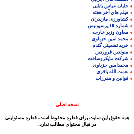
لبان عباس بابایی
یلم های آخر هفته
شاورزی مازندران
اره 10 پرسپولیس
عاون وزیر خارجه
حمد امین حزباوی
رید تضمینی گندم
تولدین فروردین
رکت مایکروسافت
حمدامین حزباوی
عمت الله باقری
وانین و مقررات
نسخه اصلی
مه حقوق این سایت برای قطره محفوظ است. قطره مسئولیتی
در قبال محتوای مطالب ندارد.