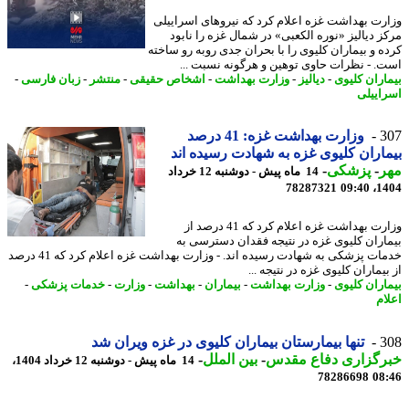
رت بهداشت غزه اعلام کرد که نیروهای اسراییلی
ز دیالیز «نوره الکعبی» در شمال غزه را نابود
ه و بیماران کلیوی را با بحران جدی روبه رو ساخته
. - نظرات حاوی توهین و هرگونه نسبت ...
اران کلیوی
-
دیالیز
-
وزارت بهداشت
-
اشخاص حقیقی
-
منتشر
-
زبان فارسی
-
اییلی
3
وزارت بهداشت غزه: 41 درصد
اران کلیوی غزه به شهادت رسیده اند
ر
-
پزشکی
-
14 ماه پیش - دوشنبه 12 خرداد
78287321
1404
وزارت بهداشت غزه اعلام کرد که 41 درصد از
اران کلیوی غزه در نتیجه فقدان دسترسی به
خدمات پزشکی به شهادت رسیده اند. - وزارت بهداشت غزه اعلام کرد که 41 درصد
یماران کلیوی غزه در نتیجه ...
اران کلیوی
-
وزارت بهداشت
-
بیماران
-
بهداشت
-
وزارت
-
خدمات پزشکی
-
ام
3
تنها بیمارستان بیماران کلیوی در غزه ویران شد
رگزاری دفاع مقدس
-
بین الملل
-
14 ماه پیش - دوشنبه 12 خرداد 1404،
78286698
08