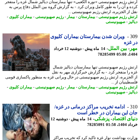
ش رژیم صهیونیستی «نوره الکعبی» تنها بیمارستان دیالیز شمال غزه را منفجر
ه و آن را به طور کامل ویران کرد. - به گزارش گروه بین الملل دفاع پرس به
 از الجزیره، ارتش رژیم صهیونیستی ...
ش رژیم صهیونیستی
-
بیمارستان
-
بیمار
-
رژیم صهیونیستی
-
بیماران کلیوی
-
یز
-
صهیونیستی
3
ویران شدن بیمارستان بیماران کلیوی
غزه
ر
-
بین الملل
-
14 ماه پیش - دوشنبه 12 خرداد
78285499
1404
ش رژیم صهیونیستی تنها بیمارستان دیالیز شمال
 را منفجر کرد. - به گزارش خبرگزاری مهر به نقل
الجزیره، ارتش رژیم صهیونیستی در حال ویرانی غزه به منظور پاکسازی قومی
ینیان از ...
ش رژیم صهیونیستی
-
بیمارستان
-
بیمار
-
رژیم صهیونیستی
-
بیماران کلیوی
-
یز
-
صهیونیستی
3
ادامه تخریب مراکز درمانی در غزه/
 این بیماران در خطر است
ای اقتصاد
-
پزشکی
-
14 ماه پیش - دوشنبه 12
14، 01:58
78285091
رت بهداشت نوار غزه تاکید کرد که تخریب مراکز