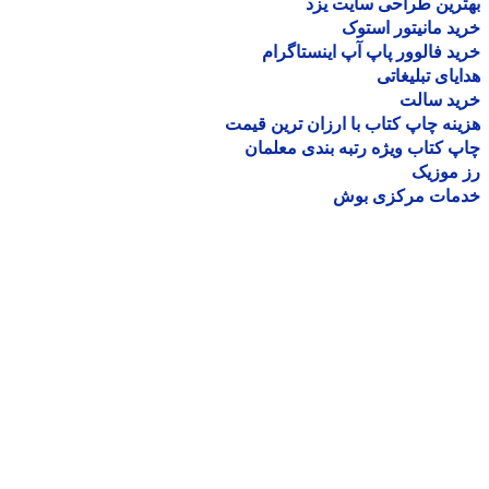
رین طراحی سایت یزد
د مانیتور استوک
د فالوور پاپ آپ اینستاگرام
یای تبلیغاتی
ید سالت
نه چاپ کتاب با ارزان ترین قیمت
 کتاب ویژه رتبه بندی معلمان
موزیک
مات مرکزی بوش