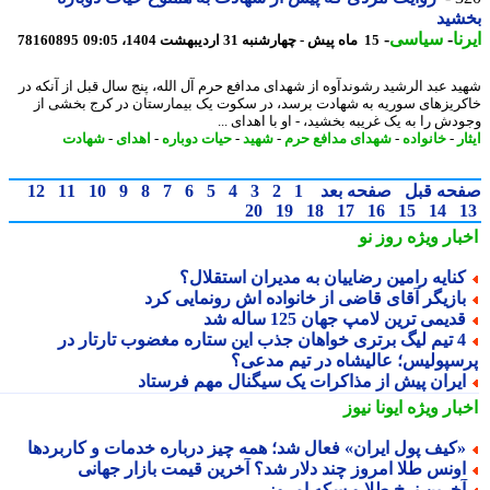
شید
ا
-
سیاسی
-
15 ماه پیش - چهارشنبه 31 اردیبهشت 1404، 09:05
78160895
د عبد الرشید رشوندآوه از شهدای مدافع حرم آل الله، پنج سال قبل از آنکه در
ریزهای سوریه به شهادت برسد، در سکوت یک بیمارستان در کرج بخشی از
دش را به یک غریبه بخشید، - او با اهدای ...
ر
-
خانواده
-
شهدای مدافع حرم
-
شهید
-
حیات دوباره
-
اهدای
-
شهادت
حه قبل
صفحه بعد
1
2
3
4
5
6
7
8
9
10
11
12
20
19
18
17
16
15
14
بار ویژه
روز نو
نایه رامین رضاییان به مدیران استقلال؟
ازیگر آقای قاضی از خانواده اش رونمایی کرد
دیمی ترین لامپ جهان 125 ساله شد
4 تیم لیگ برتری خواهان جذب این ستاره مغضوب تارتار در
سپولیس؛ عالیشاه در تیم مدعی؟
یران پیش از مذاکرات یک سیگنال مهم فرستاد
بار ویژه
ایونا نیوز
کیف پول ایران» فعال شد؛ همه چیز درباره خدمات و کاربردها
ونس طلا امروز چند دلار شد؟ آخرین قیمت بازار جهانی
خرین نرخ طلا و سکه امروز