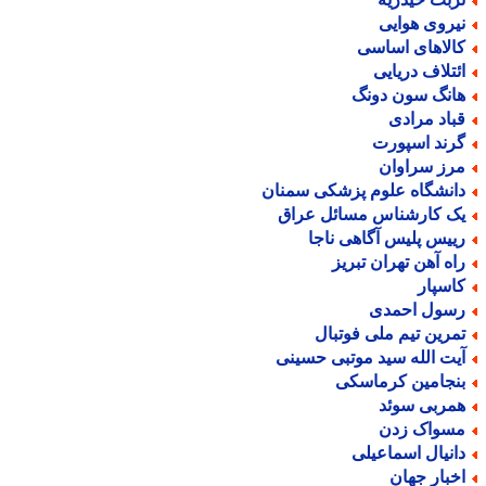
یروی هوایی
الاهای اساسی
ئتلاف دریایی
انگ سون دونگ
باد مرادی
رند اسپورت
رز سراوان
انشگاه علوم پزشکی سمنان
ک کارشناس مسائل عراق
ییس پلیس آگاهی ناجا
اه آهن تهران تبریز
اسپار
سول احمدی
مرین تیم ملی فوتبال
یت الله سید موتبی حسینی
نجامین کرماسکی
مربی سوئد
سواک زدن
انیال اسماعیلی
خبار جهان