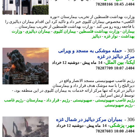
78288166
1404
رت بهداشت فلسطین از تخریب بیمارستان «نوره
عبی» مخصوص بیماران کلیوی خبر داد و تاکید کرد این اقدام بیماران دیالیزی را
فاجعه روبه رو می کند. - وزارت بهداشت فلسطین از تخریب بیمارستان ...
اران
-
وزارت بهداشت فلسطین
-
بیماران کلیوی
-
بیماران دیالیزی
-
وزارت
اشت
-
نوار غزه
-
دیالیز
3
حمله موشکی به مسجد و ویرانی
ز دیالیز در غزه
نا
-
بین الملل
-
14 ماه پیش - دوشنبه 12 خرداد
78287709
1404
م غاصب صهیونیستی مسجد الانصار واقع در
البلح را با سه موشک هدف قرار داد و بیمارستان
لیز در غزه که تنها مرکز ارائه خدمات به بیماران کلیوی در این منطقه بود، -
ط ارتش اسراییل ...
م غاصب صهیونیستی
-
صهیونیستی
-
رژیم
-
قرار داد
-
بیمارستان
-
رژیم غاصب
یم صهیونیستی
3
بمباران مرکز دیالیز در شمال غزه
ر
-
پزشکی
-
14 ماه پیش - دوشنبه 12 خرداد
78287603
1404