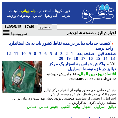
-
-
-
-
خبر
کرونا
استخدام
جام جهانی
اوقات
-
-
-
شرعی
آب و هوا
تماس
ویدئوهای ورزشی
17:49 | 1405/5/15
ار دیالیز - صفحه شانزدهم
سرویسها
کیفیت خدمات دیالیز در همه نقاط کشور باید به یک استاندارد
احد برسد
حه قبل
صفحه بعد
1
2
3
4
5
6
7
8
9
10
11
12
20
19
18
17
16
15
14
3
واکنش حماس به انفجار یک مرکز
لیز در غزه توسط اسراییل
صاد نیوز
-
بین الملل
-
14 ماه پیش - دوشنبه
78294405
ش حماس طی صدور بیانیه ای انفجار مرکز دیالیز
ره الکعبی» در شمال نوار غزه توسط ارتش
اییل را بخشی از سیاست هدفمند نابودی بخش بهداشت و درمان در این
قه ارزیابی کرد. - به گزارش ...
یز
-
اسراییل
-
انفجار
-
بیانیه
-
الکعبی
-
جنبش حماس
-
حماس