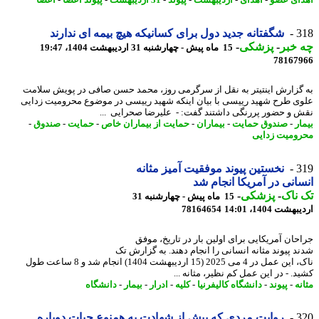
ای عضو
-
اهدای
-
اردیبهشت
-
پیوند
-
31 اردیبهشت
-
پیوند اعضا
-
اعضا
3
شگفتانه جدید دول برای کسانیکه هیچ بیمه ای ندارند
خبر
-
پزشکی
-
15 ماه پیش - چهارشنبه 31 اردیبهشت 1404، 19:47
78167
گزارش اینتیتر به نقل از سرگرمی روز، محمد حسن صافی در پویش سلامت
ی طرح شهید رییسی با بیان اینکه شهید رییسی در موضوع محرومیت زدایی
 و حضور پررنگی داشتند گفت: - علیرضا صحرایی ...
ر
-
صندوق حمایت
-
بیماران
-
حمایت از بیماران خاص
-
حمایت
-
صندوق
-
ومیت زدایی
3
نخستین پیوند موفقیت آمیز مثانه
انی در آمریکا انجام شد
ناک
-
پزشکی
-
15 ماه پیش - چهارشنبه 31
شت 1404، 14:01
78164654
حان آمریکایی برای اولین بار در تاریخ، موفق
د پیوند مثانه انسانی را انجام دهند. به گزارش تک
ناک، این عمل در 4 می 2025 (15 اردیبهشت 1404) انجام شد و 8 ساعت طول
. - در این عمل کم نظیر، مثانه ...
ه
-
پیوند
-
دانشگاه کالیفرنیا
-
کلیه
-
ادرار
-
بیمار
-
دانشگاه
3
روایت مردی که پیش از شهادت به همنوع حیات دوباره