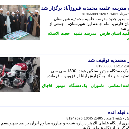
 مدرسه علمیه محمدیه فیروزآباد برگزار شد
81966889
ه مدیر جدید مدرسه علمیه محمدیه شهرستان
ستان فارس، امام جمعه این شهرستان، - جمعی از
ر شد.
لمیه استان فارس
-
مدرسه علمیه
-
حجت الاسلام
-
د
81950860
فرمانده انتظامی استان قزوین از توقیف یک دستگاه موتور سنگین هوندا 1300 سی سی
 خبر داد. به گزارش ایلنا از قزوین، - فرمانده
نده انتظامی
-
ماموران
-
یک دستگاه
-
موتور
-
قاچاق
 قبله اند»
81947676
یری از نگاه علمای الازهر درباره شیعه و مبارزه مداوم ایران بر ضد صهیونیسم 
 گیری از نگاه علمای الازهر ...