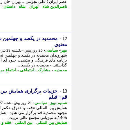
عصر ایران ؛ علی نجومی ــ تهران جان را
ناصرالدین شاه
-
تهران
-
شاه
-
داستان
-
محمدیه در یکصد و چهلمین ش
12 -
معنوی
-
-
مهر
سیاسی
20 روز پیش - یکشنبه 28 تیر 1405، 03:40
شهروندان محمدیه در یکصد و چهلمین تجم
برنامه های فرهنگی و مذهبی، جلوه ای 
گذاشتند. - محمدیه در یکصد ...
محمدیه
-
مشارکت اجتماعی
-
اجتماع مر
جزییات برگزاری همایش بین 
13 -
قم+ فیلم
-
-
تسنیم نیوز
سیاسی
21 روز پیش - شنبه 27 تیر 1405، 15:45
1405به میزبانی مجتمع عالی تربیت ...
همایش بین المللی
-
بین المللی
-
فقه و 