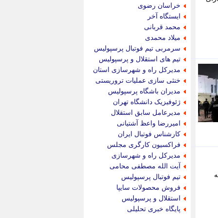
جام جم
خراسان رضوی
جدید پرس
ایستگاه آخر
جماران
محمد قربانی
جوان ایرانی
میلاد محمدی
جهان مانا
سرمربی تیم فوتبال پرسپولیس
جهان نگر
تیم های استقلال و پرسپولیس
جهان نیوز
مدیرکل راه و شهرسازی استان
چطور
خنثی سازی عملیات تروریستی
چمپیونات
مدیران باشگاه پرسپولیس
چمدون
ژئوفیزیک دانشگاه تهران
چه خبر
مدیرعامل سابق استقلال
حادثه 24
امیررضا واعظ آشتیانی
حرف تو
کارشناس فوتبال ایران
حوادث پلاس
فراکسیون کارگری مجلس
حوزه نیوز
مدیرکل راه و شهرسازی
خبر آنلاین
آیت الله مصطفی محامی
خبر جنوب
ه
تیم فوتبال پرسپولیس
خبر سیاسی
فروش محصولات سایپا
خبر گردون
استقلال و پرسپولیس
خبر ورزشی
پایگاه خبری تحلیلی
خبرجو