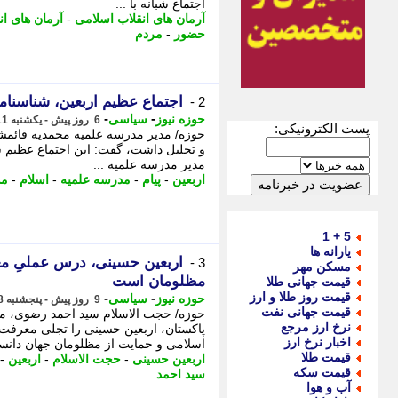
اجتماع شبانه با ...
آرمان های انقلاب اسلامی
-
آرمان های ان
حضور
-
مردم
اجتماع عظیم اربعین، شناسن
2 -
-
-
حوزه نیوز
سیاسی
6 روز پیش - یکشنبه 11 مرداد 1405، 14:37
پست الکترونیکی:
حوزه/ مدیر مدرسه علمیه محمدیه قائمشهر 
و تحلیل داشت، گفت: این اجتماع عظیم
مدیر مدرسه علمیه ...
اربعین
-
پیام
-
مدرسه علمیه
-
اسلام
-
مد
5 + 1
یارانه ها
اربعین حسینی، درس عملیِ م
3 -
مسکن مهر
مظلومان است
قیمت جهانی طلا
قیمت روز طلا و ارز
-
-
حوزه نیوز
سیاسی
9 روز پیش - پنجشنبه 8 مرداد 1405، 21:27
قیمت جهانی نفت
حوزه/ حجت الاسلام سید احمد رضوی، مد
نرخ ارز مرجع
پاکستان، اربعین حسینی را تجلی معرفت 
اخبار نرخ ارز
اسلامی و حمایت از مظلومان جهان دانس
قیمت طلا
اربعین حسینی
-
حجت الاسلام
-
اربعین
-
قیمت سکه
سید احمد
آب و هوا