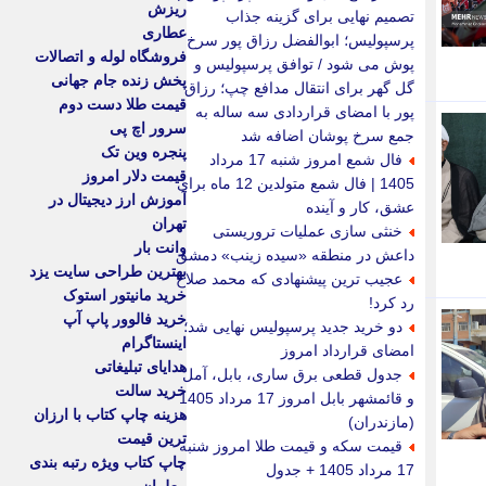
ریزش
تصمیم نهایی برای گزینه جذاب
عطاری
پرسپولیس؛ ابوالفضل رزاق پور سرخ
فروشگاه لوله و اتصالات
پوش می شود / توافق پرسپولیس و
پخش زنده جام جهانی
گل گهر برای انتقال مدافع چپ؛ رزاق
قیمت طلا دست دوم
پور با امضای قراردادی سه ساله به
سرور اچ پی
جمع سرخ پوشان اضافه شد
پنجره وین تک
فال شمع امروز شنبه 17 مرداد
قیمت دلار امروز
1405 | فال شمع متولدین 12 ماه برای
آموزش ارز دیجیتال در
عشق، کار و آینده
تهران
خنثی سازی عملیات تروریستی
وانت بار
داعش در منطقه «سیده زینب» دمشق
بهترین طراحی سایت یزد
عجیب ترین پیشنهادی که محمد صلاح
خرید مانیتور استوک
رد کرد!
خرید فالوور پاپ آپ
دو خرید جدید پرسپولیس نهایی شد؛
اینستاگرام
امضای قرارداد امروز
هدایای تبلیغاتی
جدول قطعی برق ساری، بابل، آمل
خرید سالت
و قائمشهر بابل امروز 17 مرداد 1405
هزینه چاپ کتاب با ارزان
(مازندران)
ترین قیمت
قیمت سکه و قیمت طلا امروز شنبه
چاپ کتاب ویژه رتبه بندی
17 مرداد 1405 + جدول