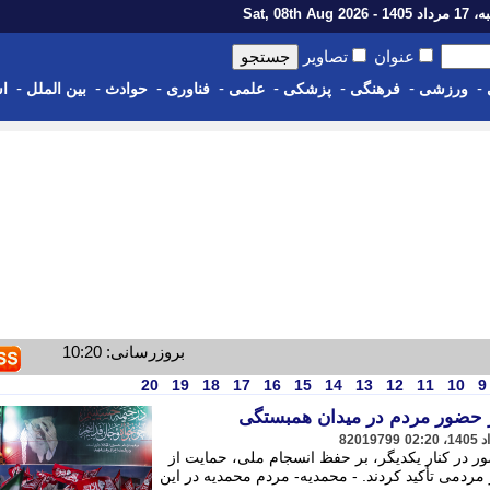
1 - Sat, 08th Aug 2026
عنوان
تصاویر
-
-
-
-
-
-
-
-
ورزشی
فرهنگی
پزشکی
علمی
فناوری
حوادث
بین الملل
اس
بروزرسانی: 10:20
20
19
18
17
16
15
14
13
12
11
10
9
82019799
ور در کنار یکدیگر، بر حفظ انسجام ملی، حمایت از
مردمی تأکید کردند. - محمدیه- مردم محمدیه در این