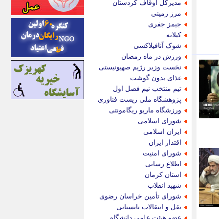
مدیرکل اوقاف کردستان
اینتیتر
مرز زمینی
ایونا نیوز
جیمز جفری
بازتاب آنلاین
کیلانه
باشگاه خبرنگاران
شوک آنافیلاکسی
باغستان نیوز
ورزش در ماه رمضان
بامبوک
نخست وزیر رژیم صهیونیستی
ببین و بخون
غذای بدون گوشت
بدینسان
تیم منتخب نیم فصل اول
بنکر
پژوهشگاه ملی زیست فناوری
بیت ران
ورزشگاه ماریو ریگامونتی
پارس فوتبال
شورای اسلامی
پارسینه
ایران اسلامی
پارسینه پلاس
اقتدار ایران
پاز آنلاین
شورای امنیت
پاس گل
اطلاع رسانی
پانا
استان کرمان
پرتو نیوز
شهید انقلاب
پرسون
شورای تأمین خراسان رضوی
پنجره نیوز
نقل و انتقالات تابستانی
پویامگ
عضو هیئت علمی دانشگاه