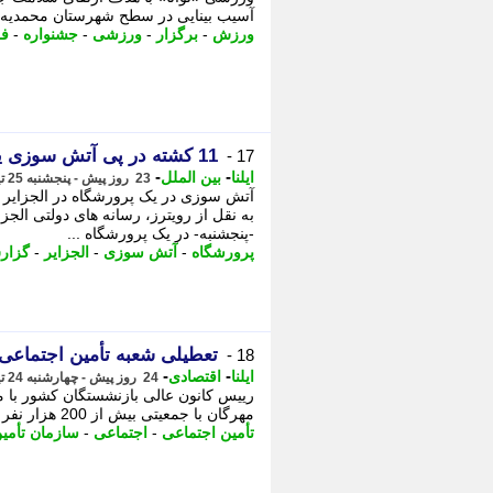
آسیب بینایی در سطح شهرستان محمدیه بر
ورزش
-
برگزار
-
ورزشی
-
جشنواره
-
فر
11 کشته در پی آتش سوزی یک پرورشگاه در الجزایر
17 -
-
-
ایلنا
بین الملل
23 روز پیش - پنجشنبه 25 تیر 1405، 13:17
به نقل از رویترز، رسانه های دولتی الج
-پنجشنبه- در یک پرورشگاه ...
پرورشگاه
-
آتش سوزی
-
الجزایر
-
گزار
تعطیلی شعبه تأمین اجتماعی محمدیه به زیا
18 -
-
-
ایلنا
اقتصادی
24 روز پیش - چهارشنبه 24 تیر 1405، 19:52
رییس کانون عالی بازنشستگان کشور با 
مهرگان با جمعیتی بیش از 200 هزار نفر به خدمات گسترده بیمه ای نیاز دارند و کاهش ...
تأمین اجتماعی
-
اجتماعی
-
سازمان تأمی