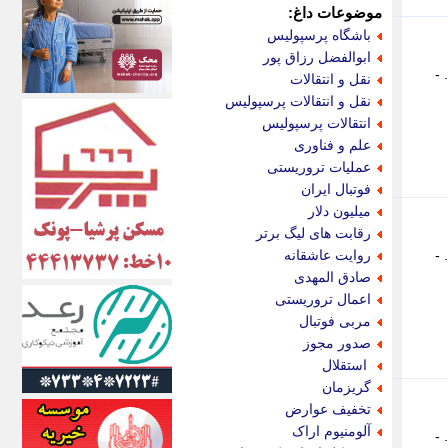
اکونیوز
موضوعات داغ:
الف
باشگاه پرسپولیس
انتشار آنلاین
ابوالفضل رزاق پور
اندیشه قرن
-
نقل و انتقالات
اندیشه معاصر
نقل و انتقالات پرسپولیس
اندیشه ها
انتقالات پرسپولیس
انرژی پرس
علم و فناوری
ای استخدام
عملیات تروریستی
ایتنا
فوتبال ایران
ایراف
میلیون دلار
ایران آرت
رقابت های لیگ برتر
ایران آنلاین
-
روایت عاشقانه
ایران زندگی
صادق المهدی
ایران فوری
اعمال تروریستی
ایرانی روز
مربی فوتبال
ایرانیتال
صدور مجوز
ایرنا
استقلال
ایسکانیوز
گریزمان
ایسنا
تخفیف عوارض
ایکنا
آلومنیوم اراک
-
ایلنا