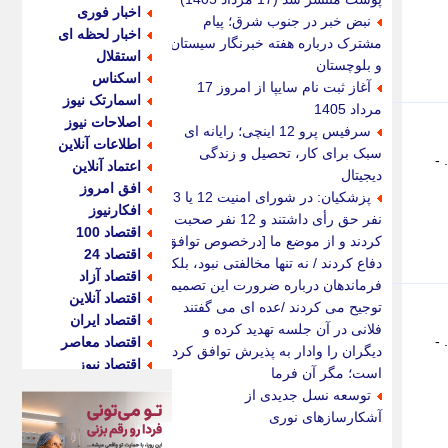
اخبار فوری
نبض خبر در جنوب شرق؛ پیام
اخبار لحظه ای
مشترک درباره هفته خبرنگار سیستان
استقلال
و بلوچستان
اسکناس
آغاز ثبت نام سایپا از امروز 17
اسمارتک نیوز
مرداد 1405
اصلاحات نیوز
سرفیس پرو 12 اینچی؛ رایانه ای
اطلاعات آنلاین
سبک برای کار، تحصیل و زندگی
-
اعتماد آنلاین
دیجیتال
افق امروز
پزشکیان: در شورای امنیت 12 یا 13
افکارنیوز
نفر حق رأی داشتند و 12 نفر صحبت
اقتصاد 100
کردند و از موضع ما [درخصوص توافق]
اقتصاد 24
دفاع کردند / نه تنها مخالفتی نبود، بلکه
اقتصاد آزاد
فرماندهان درباره ضرورت این تصمیم
اقتصاد آنلاین
توجیح می کردند /عده ای می گفتند
اقتصاد ایران
فلانی در آن جلسه تهدید کرده و
-
اقتصاد معاصر
دیگران را وادار به پذیرش توافق کرده
اقتصاد نیوز
است؛ مگر آن فرما
اکو ایران
توسعه نسل جدیدی از
اکوفارس
آشکارسازهای نوری
اکونگار