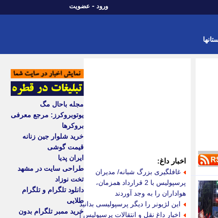
-
ورود
عضویت
تانها
مجله باحال مگ
یوتوبروکرز: مرجع معرفی
بروکرها
خرید شلوار جین زنانه
قیمت گوشی
ایران پدیا
اخبار داغ:
طراحی سایت در مشهد
غافلگیری بزرگ شبانه/ مدیران
تخت نوزاد
پرسپولیس با 2 قرارداد همزمان،
دانلود تلگرام و تلگرام
هواداران را به وجد آوردند
طلایی
این لژیونر را دیگر پرسپولیسی بدانید
خرید ممبر تلگرام بدون
اخبار داغ نقل و انتقالات پرسپولیس |