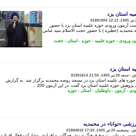
یه استان یزد
81891904
تیرماه 1405 مرحله نخست آزمون ورودی حوزه علمیه استان یزد با حضور
محمدیه (حظیره ) با حضور حجت الاسلام سید عباس
ن ورودی
-
حوزه علمیه
-
حوزه
-
استان
-
حجت
ه استان یزد
81891814
وزه های علمیه استان یزد در مسجد روضه محمدیه برگزار شد. به گزارش
وهش حوزه علمیه استان یزد گفت: در این آزمون 200 ...
ودی
-
آزمون
-
داوطلبان
-
استان
-
حوزه
زشی «توانا» در محمدیه
81884616
سمی و روانی، ترویج فرهنگ ورزش همگانی و افزایش مشارکت فعال افراد دا