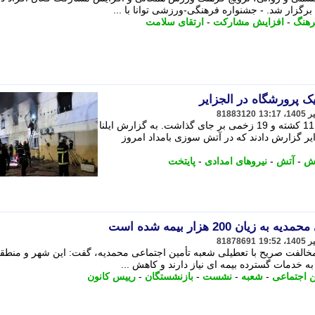
گزار شد. - جشنواره فرهنگی-ورزشی توانا با ...
هنگ
-
افزایش مشارکت
-
ارتقای سلامت
81883120
آتش سوزی در یک پرورشگاه در الجزایر 11 کشته و 19 زخمی بر جای گذاشت. به گزارش ایلنا
زایر گزارش دادند که در آتش سوزی بامداد امروز
ش
-
آتش
-
نیروهای امدادی
-
پایتخت
ن 200 هزار بیمه شده است
81878691
مخالفت صریح با تعطیلی شعبه تأمین اجتماعی محمدیه، گفت: این شهر و منطق
ن اجتماعی
-
شعبه
-
نشست
-
بازنشستگان
-
رییس کانون