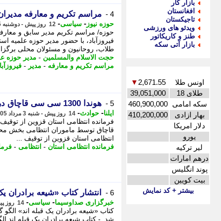
بازار کار
افغانستان
مراسم تکریم و معارفه مدیران
4 -
تاجیکستان
-
-
حوزه نیوز
سیاسی
12 روز پیش - دوشنبه 5 مرداد 1405، 16:07
ویدئو های ورزشی
حوزه/ مراسم تکریم مدیر سابق و معارف
طنز و کاریکاتور
فیروزآباد، با حضور مدیر حوزه علمیه ا
بازار آتی سکه
طلاب، روحانیون و مسئولان محلی برگزا
حجت الاسلام والمسلمین
-
مدیر حوزه ع
مراسم تکریم و معارفه
-
مدیر
-
فیروزآبا
اونس طلا
2,671.55
▼
طلای 18
39,051,000
هوندا 1300 سی سی قاچاق در محمدیه توقیف شد
5 -
سکه امامی
460,900,000
-
-
ایلنا
حوادث
14 روز پیش - شنبه 3 مرداد 1405، 16:17
بهار ازادی
410,200,000
دلار امریکا
قاچاق توسط ماموران انتظامی بخش محمدیه
یورو
انتظامی استان قزوین از توقیف ...
فرمانده انتظامی استان
-
انتظامی
-
فرما
لیر ترکیه
درهم امارات
پوند انگلیس
بیت کویین
بیشتر + کد نمایش
انتشار کتاب «شیعه برادران یک
6 -
-
-
خبرگزاری صداوسیما
سیاسی
14 روز پیش - شنبه 3 مرداد 1405، 10:45
کتاب «شیعه برادران یک قبله اند» الگو گ
شد. - کتاب شیعه برادران یک قبله اند الگو