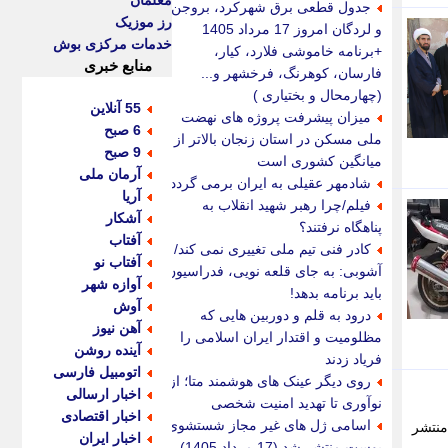
معلمان
جدول قطعی برق شهرکرد، بروجن
رز موزیک
و لردگان امروز 17 مرداد 1405
خدمات مرکزی بوش
+برنامه خاموشی فلارد، کیار،
منابع خبری
فارسان، کوهرنگ، فرخشهر و...
(چهارمحال و بختیاری )
55 آنلاین
میزان پیشرفت پروژه های نهضت
6 صبح
ملی مسکن در استان زنجان بالاتر از
9 صبح
میانگین کشوری است
آرمان ملی
شادمهر عقیلی به ایران برمی گردد؟
آریا
فیلم/چرا رهبر شهید انقلاب به
آشکار
پناهگاه نرفتند؟
آفتاب
کادر فنی تیم ملی تغییری نمی کند/
آفتاب نو
آشوبی: به جای قلعه نویی، فدراسیون
آوازه شهر
باید برنامه بدهد!
آوش
درود به قلم و دوربین هایی که
آهن نیوز
مظلومیت و اقتدار ایران اسلامی را
آینده روشن
فریاد زدند
اتومبیل فارسی
روی دیگر عینک های هوشمند متا؛ از
اخبار ارسالی
نوآوری تا تهدید امنیت شخصی
اخبار اقتصادی
اسامی ژل های غیر مجاز شستشوی
منتشر
اخبار ایران
پوست منتشر شد (17 مرداد 1405)