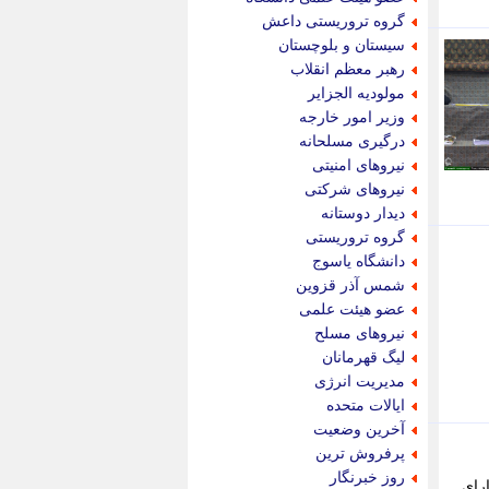
پویه آنلاین
گروه تروریستی داعش
پیام نفت
سیستان و بلوچستان
تابناک
رهبر معظم انقلاب
تازه نیوز
مولودیه الجزایر
تبیان
وزیر امور خارجه
تجارت نیوز
درگیری مسلحانه
تحریریه
نیروهای امنیتی
ترابر نیوز
نیروهای شرکتی
ترفندباز
دیدار دوستانه
تریبون اقتصاد
گروه تروریستی
تسنیم نیوز
دانشگاه یاسوج
تک ناک
شمس آذر قزوین
تکراتو
عضو هیئت علمی
توریسم آنلاین
نیروهای مسلح
تولید نیوز
لیگ قهرمانان
تیتر فوری
مدیریت انرژی
تیکنا
ایالات متحده
جاب ویژن
آخرین وضعیت
جار نیوز
پرفروش ترین
جالبتر
روز خبرنگار
رای