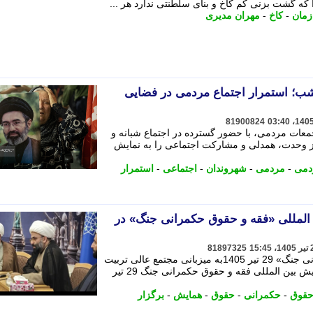
 که گشت بزنی کم کاخ و بنای سلطنتی ندارد هر ...
زمان
-
کاخ
-
مهران مدیری
ب؛ استمرار اجتماع مردمی در فضایی
81900824
عات مردمی، با حضور گسترده در اجتماع شبانه و
از وحدت، همدلی و مشارکت اجتماعی را به نمایش
دمی
-
مردمی
-
شهروندان
-
اجتماعی
-
استمرار
المللی «فقه و حقوق حکمرانی جنگ» در
81897325
همایش بین المللی «فقه و حقوق حکمرانی جنگ» 29 تیر 1405به میزبانی مجتمع عالی تربیت
مجتهد محمدیه قم برگزار می شود - همایش بین المللی فقه و حقوق حکمرانی جنگ 29 تیر
حقوق
-
حکمرانی
-
حقوق
-
همایش
-
برگزار