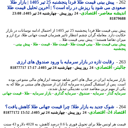
2
پیش بینی قیمت طلا فردا پنجشنبه 25 تیر 1405 | بازار طلا
دی می شود یا ریزش در راه است؟ | آخرین تحلیل قیمت طلا
یشه معاصر
-
اقتصادی
-
24 روز پیش - چهارشنبه 24 تیر 1405، 23:08
81879
پیش بینی قیمت طلا فردا پنجشنبه 25 تیر 1405 از احتمال ادامه نوسانات در بازار
یت دارد. معامله گران چشم انتظار تاثیر همزمان قیمت جهانی طلا، نرخ ارز و
ان تقاضا هستند؛ - پیش بینی قیمت طلا ...
 بینی قیمت طلا
-
بینی قیمت طلا
-
قیمت طلا
-
قیمت
-
طلا
-
پیش بینی
-
شنبه
2
رقابت تازه در بازار سرمایه با ورود صندوق های ارزی
بتر
-
اقتصادی
-
24 روز پیش - چهارشنبه 24 تیر 1405، 17:17
81877717
ار سرمایه ایران در سال های اخیر شاهد توسعه ابزارهای مالی متنوعی بوده
. پس از استقبال گسترده سرمایه گذاران از صندوق های مبتنی بر طلا که به
 از مهم ترین مقاصد جذب نقدینگی تبدیل شدند،
ایه گذار
-
سرمایه
-
صندوق
-
سرمایه گذاری
-
بازار سرمایه
-
طلا
-
قیمت جهانی
2
شوک جدید به بازار طلا؛ چرا قیمت جهانی طلا کاهش یافت؟
اد 24
-
اقتصادی
-
24 روز پیش - چهارشنبه 24 تیر 1405، 15:52
81877172
قیمت هر اونس طلا برای تحویل فوری با 0.6 درصد کاهش، به 4028 دلار و 43 سنت