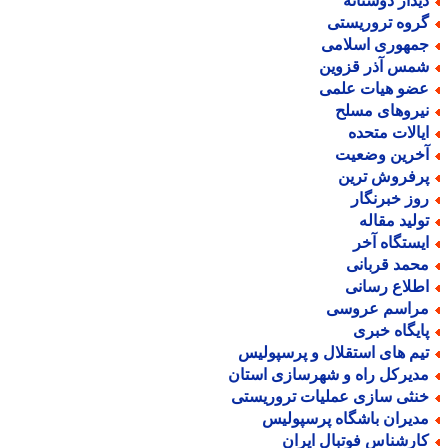
یدار دوستانه
روه تروریستی
مهوری اسلامی
مس آذر قزوین
ضو هیات علمی
یروهای مسلح
یالات متحده
خرین وضعیت
رفروش ترین
وز خبرنگار
ولید مقاله
یستگاه آخر
حمد قربانی
طلاع رسانی
راسم عروسی
ایگاه خبری
یم های استقلال و پرسپولیس
دیرکل راه و شهرسازی استان
نثی سازی عملیات تروریستی
دیران باشگاه پرسپولیس
ارشناس فوتبال ایران