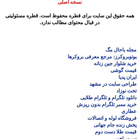
نسخه اصلی
مه حقوق این سایت برای قطره محفوظ است. قطره مسئولیتی
در قبال محتوای مطالب ندارد.
ه باحال مگ
وبروکرز: مرجع معرفی بروکرها
د شلوار جین زنانه
مت گوشی
ان پدیا
احی سایت در مشهد
 نوزاد
لود تلگرام و تلگرام طلایی
د ممبر تلگرام بدون ریزش
اری
شگاه لوله و اتصالات
 زنده جام جهانی
مت طلا دست دوم
ر اچ پی