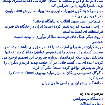
 دانم کدام دین و مذهب به انسان اجازه می دهد به دیگری تهمت
د، ناسزا بگوید یا بی احترامی کند
بلومبرگ: پنتاگون تجهیزات لیزری ضد پهپاد به ارزش 400 میلیون
ر خریداری می کند
یلم/چرا رهبر شهید انقلاب به پناهگاه نرفتند؟
اجی: هندسه قدرت تغییر کرده است؛ ایران در جایگاه یک قدرت
منطقه ای ایستاده است
وی دیگر عینک های هوشمند متا؛ از نوآوری تا تهدید امنیت
صی
پزشکیان: در شورای امنیت 12 یا 13 نفر حق رأی داشتند و 12 نفر
ت کردند و از موضع ما [درخصوص توافق] دفاع کردند / نه تنها
لفتی نبود، بلکه فرماندهان درباره ضرورت این تصمیم توجیح می
ند /عده ای می گفتند فلانی در آن جلسه تهدید کرده و دیگران را
ار به پذیرش توافق کرده است؛ مگر آن فرما
گوگل دسترسی رایگان به ابزار تولید ویدیوی Gemini Omni را
ید کرد
انشگاه؛ پیشران دیپلماسی علمی ایران
ضوعات داغ:
اشگاه پرسپولیس
قل و انتقالات