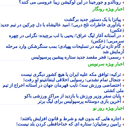
ونالدو و جورجینا در این لوکیشن زیبا عروسی می کنند؟
بار ویژه
رونگار
یاتزا با یک دستور جدید برگشت
ادآوری خاطرات تلخ دربی؛/ امید عالیشاه با دل چرکین در تیم جدید!
کس)
ر آستانه آغاز لیگ عراق؛/ یحیی با لب برچیده: نگرانی در چهره
مربی! (عکس)
ام تازه ترکیه در تسلیحات پهپادی؛ بمب سنگرشکن وارد مرحله
مایش شد
سمی: فجر مقصد جدید ستاره پیشین پرسپولیس
بار ویژه
سرنویس
رکیه: توافق مکه علیه ایران یا هیچ کشور دیگری نیست
نجال تمام نشدنی: رسوایی اخلاقی اینفانتینو لو رفت!
ختصاصی ورزش سه؛/ نایب قهرمان جهان در آستانه اخراج از تیم
ی کشتی
ایان سفر وزیر ورزش با بازدید از مراکز ورزشی باکو
خرین بازی دوستانه پرسپولیس برای لیگ برتر
بار ویژه
روز نو
جاره هایی که بدون قید و شرط و قانون افزایش یافتند!
امین رضاییان؛ ستاره ای که خداحافظی کردن بلد نیست!