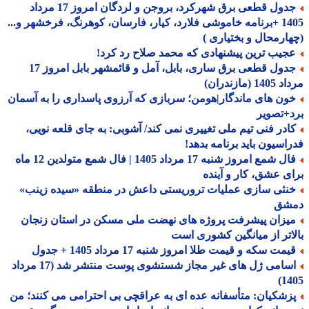
جدول قطعی برق شهرکرد، بروجن و لردگان امروز 17 مرداد
1405 +برنامه خاموشی فلارد، کیار، فارسان، کوهرنگ، فرخشهر و...
ارمحال و بختیاری )
جیب ترین پیشنهادی که محمد صلاح رد کرد!
جدول قطعی برق ساری، بابل، آمل و قائمشهر بابل امروز 17
1 (مازندران)
ون های ماندگار|هومن؛ سربازی که آرزوی پاسداری را به آسمان
+تصویر
ادر فنی تیم ملی تغییری نمی کند/ آشوبی: به جای قلعه نویی،
اسیون باید برنامه بدهد!
فال شمع امروز شنبه 17 مرداد 1405 | فال شمع متولدین 12 ماه
ی عشق، کار و آینده
نثی سازی عملیات تروریستی داعش در منطقه «سیده زینب»
شق
یزان پیشرفت پروژه های نهضت ملی مسکن در استان زنجان
اتر از میانگین کشوری است
مت سکه و قیمت طلا امروز شنبه 17 مرداد 1405 + جدول
اسامی ژل های غیر مجاز شستشوی پوست منتشر شد (17 مرداد
14
زشکیان: متأسفانه عده ای به عراقچی بی احترامی می کنند؛ من