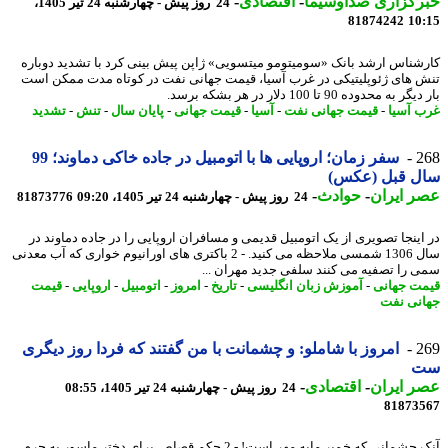
رگزاری صداوسیما
-
اقتصادی
-
24 روز پیش - چهارشنبه 24 تیر 1405،
81874242
10
شناس ارشد بانک «سومیتومو میتسویی» ژاپن پیش بینی کرد با تشدید دوباره
 های ژئوپلیتیکی در غرب آسیا، قیمت جهانی نفت در کوتاه مدت ممکن است
 به محدوده 90 تا 100 دلار در هر بشکه برسد.
 آسیا
-
قیمت جهانی نفت
-
آسیا
-
قیمت جهانی
-
پایان سال
-
تنش
-
تشدید
2
سفر زمان؛ اروپایی ها با اتومبیل در جاده خاکی دماوند؛ 99
ل قبل (عکس)
 ایران
-
حوادث
-
24 روز پیش - چهارشنبه 24 تیر 1405، 09:20
81873776
اینجا تصویری از یک اتومبیل قدیمی و مسافران اروپایی را در جاده دماوند در
سال 1306 شمسی ملاحظه می کنید. - 2 باکتری های اورانیوم خواری که آب معدنی
 را تصفیه می کنند سلفی جدید مهران ...
ت جهانی
-
آموزش زبان انگلیسی
-
تاریخ
-
امروز
-
اتومبیل
-
اروپایی
-
قیمت
نی نفت
2
امروز با شاملو: و چشمانت با من گفتند که فردا روز دیگری
 ایران
-
اقتصادی
-
24 روز پیش - چهارشنبه 24 تیر 1405، 08:55
81873
آنک چشمانی که خمیر مایه مِهر است! - 2 حکم قصاص برای دختر ماسور به جرم