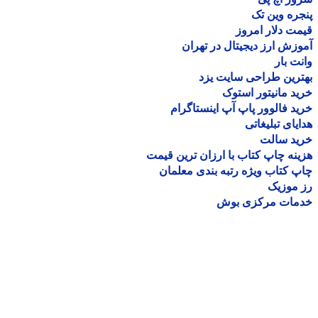
ره وین تک
ت دلار امروز
زش ارز دیجیتال در تهران
ت بار
رین طراحی سایت یزد
د مانیتور استوک
د فالوور پاپ آپ اینستاگرام
یای تبلیغاتی
ید سالت
نه چاپ کتاب با ارزان ترین قیمت
 کتاب ویژه رتبه بندی معلمان
موزیک
مات مرکزی بوش