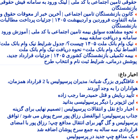
وقی تامین اجتماعی با کد ملی | لینک ورود به سامانه فیش حقوقی
زنشستگان
انون بازنشستگان تامین اجتماعی | آخرین خبر از معوقات حقوق و
مابه التفاوت فروردین و اردیبهشت ۱۴۰۵ | جزئیات پرداخت مطالبات
زنشستگان
حوه مشاهده سوابق بیمه تامین اجتماعی با کد ملی | آموزش ورود به
مانه و دریافت سابقه بیمه
نیک وام بانک ملت ۱۴۰۵ چیست؟/ جدول شرایط نیک وام بانک ملت/
ساط نیک وام بانک ملت+ نحوه دریافت نیک وام بانک ملت
بیمه تکمیلی بازنشستگان کشوری ۱۴۰۵ | جزئیات قرارداد جدید،
شش درمانی، شرایط ثبت نام و انتخاب طرح
ار داغ:
غافلگیری بزرگ شبانه/ مدیران پرسپولیس با 2 قرارداد همزمان،
داران را به وجد آوردند
أیید ربایش و قتل حمیدرضا رجب زاده
ین لژیونر را دیگر پرسپولیسی بدانید
خبار داغ نقل و انتقالات پرسپولیس | تصمیم نهایی برای گزینه
ب پرسپولیس؛ ابوالفضل رزاق پور سرخ پوش می شود / توافق
پولیس و گل گهر برای انتقال مدافع چپ؛ رزاق پور با امضای
ردادی سه ساله به جمع سرخ پوشان اضافه شد
ک مدافع چپ جدید در پرسپولیس