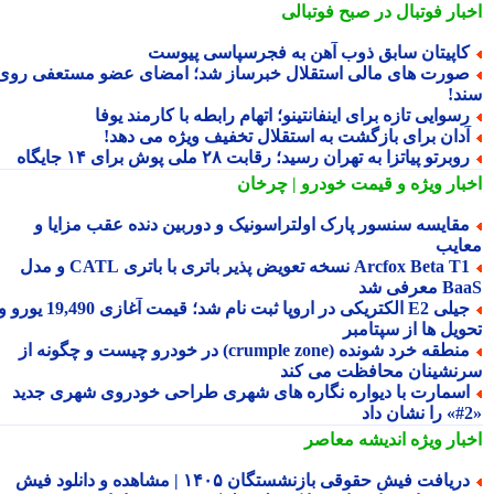
بار فوتبال در صبح فوتبالی
اپیتان سابق ذوب آهن به فجرسپاسی پیوست
ورت های مالی استقلال خبرساز شد؛ امضای عضو مستعفی روی
د!
سوایی تازه برای اینفانتینو؛ اتهام رابطه با کارمند یوفا
دان برای بازگشت به استقلال تخفیف ویژه می دهد!
وبرتو پیاتزا به تهران رسید؛ رقابت ۲۸ ملی پوش برای ۱۴ جایگاه
بار ویژه
و قیمت خودرو | چرخان
قایسه سنسور پارک اولتراسونیک و دوربین دنده عقب مزایا و
ایب
Arcfox Beta T1 نسخه تعویض پذیر باتری با باتری CATL و مدل
معرفی شد
جیلی E2 الکتریکی در اروپا ثبت نام شد؛ قیمت آغازی 19,490 یورو و
ویل ها از سپتامبر
منطقه خرد شونده (crumple zone) در خودرو چیست و چگونه از
نشینان محافظت می کند
سمارت با دیواره نگاره های شهری طراحی خودروی شهری جدید
بار ویژه
اندیشه معاصر
دریافت فیش حقوقی بازنشستگان ۱۴۰۵ | مشاهده و دانلود فیش