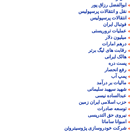
بوالفضل رزاق پور
قل و انتقالات پرسپولیس
نتقالات پرسپولیس
وتبال ایران
ملیات تروریستی
یلیون دلار
رهم امارات
قابت های لیگ برتر
الک ایرانی
ست دره
فع انحصار
مپ آب
الیات بر درآمد
هید سپهبد سلیمانی
بدالساده نیسی
زب اسلامی ایران زمین
وسعه صادرات
یروی حق التدریسی
مبوانا ساماتا
رکت خودروسازی پژوسیتروئن