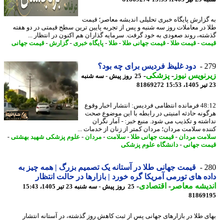
گزارش پایگاه خبری تحلیلی اندیشه معاصر؛ قیمت
 در معاملات روز سه شنبه و پس از تجربه پایین ترین سطح قیمتی در دو هفته
ته، روند صعودی به خود گرفت. سرمایه گذاران هم اکنون در انتظار ...
ت
-
قیمت طلا
-
قیمت جهانی طلا
-
طلا
-
پایگاه خبری
-
گزارش
-
قیمت جهانی
2
دود غلیظ فردیس برای چه بود؟
نویس نیوز
-
پزشکی
-
25 روز پیش - سه شنبه
81869272
48:12 فرمانده انتظامی فردیس: انتشار اخبار وقوع
ونه حادثه امنیتی در رابطه با این موضوع صحت
شته و تکذیب می شود. منبع خبر: - آمار نگران
ده سلامت مردان؛ مردان کمتر از زنان از خدمات ...
مت مردان
-
قیمت جهانی طلا
-
سلامت
-
مردان
-
علوم پزشکی شهید بهشتی
-
ت جهانی
-
دانشگاه علوم پزشکی
2
قیمت جهانی طلا در آستانه یک تصمیم بزرگ | همه چیز به
ه های تورمی آمریکا گره خورد | بازارها در حالت انتظار
یشه معاصر
-
اقتصادی
-
25 روز پیش - سه شنبه 23 تیر 1405، 15:43
81869
ی طلا در بازارهای جهانی پس از ثبت کاهش روز گذشته، در آستانه انتشار