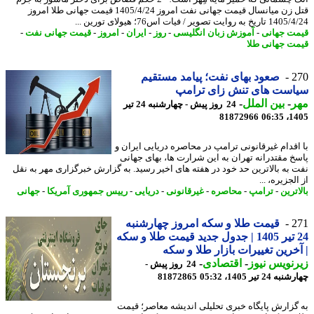
قتل زن میانسال قیمت جهانی نفت امروز 1405/4/24 قیمت جهانی طلا امروز
ه روایت تصویر / فیات اس76؛ هیولای تورین ...
ت جهانی
-
آموزش زبان انگلیسی
-
روز
-
ایران
-
امروز
-
قیمت جهانی نفت
-
ت جهانی طلا
2
صعود بهای نفت؛ پیامد مستقیم
است های تنش زای ترامپ
ر
-
بین الملل
-
24 روز پیش - چهارشنبه 24 تیر
81872966
1405
اقدام غیرقانونی ترامپ در محاصره دریایی ایران و
خ مقتدرانه تهران به این شرارت ها، بهای جهانی
 به بالاترین حد خود در هفته های اخیر رسید. به گزارش خبرگزاری مهر به نقل
لجزیره، ...
ترین
-
ترامپ
-
محاصره
-
غیرقانونی
-
دریایی
-
رییس جمهوری آمریکا
-
جهانی
2
قیمت طلا و سکه امروز چهارشنبه
24 تیر 1405 | جدول جدید قیمت طلا و سکه
خرین تغییرات بازار طلا و سکه
نویس نیوز
-
اقتصادی
-
24 روز پیش -
24 تیر 1405، 05:32
81872865
گزارش پایگاه خبری تحلیلی اندیشه معاصر؛ قیمت