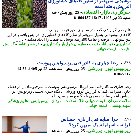
یدنی سریعتر از سایر کالاهای کشاورزی
ایش یافته است
گزاری بازار
-
اقتصادی
-
25 روز پیش - سه
140، 16:17
81869457
و طی گزارشی گفت در سالهای اخیر قیمت جهانی
اهای نوشیدنی بسیار سریعتر از سایر کالاهای کشاورزی افزایش یافته و در این
ای عرضه و تقاضا 90درصد نوسانات قیمت را ایجاد میکند. - بازار ؛
ورزی
-
نوسانات قیمت
-
سازمان خواربار و کشاورزی
-
عرضه و تقاضا
-
گزارش
مت
-
قیمت جهانی
2
رضا جباری به کادر فنی پرسپولیس پیوست
نویس نیوز
-
ورزشی
-
25 روز پیش - سه شنبه 23 تیر 1405، 15:58
81869
 جباری به کادر فنی تیم فوتبال پرسپولیس پیوست تا سرخپوشان را در فصل
ی همراهی کند. به گزارش گروه ورزشی پایگاه خبری تحلیلی زیرنویس، بر
س اعلام سایت رسمی باشگاه پرسپولیس، - آمار ...
مت مردان
-
قیمت جهانی طلا
-
سلامت
-
مردان
-
پرسپولیس
-
علوم پزشکی
د بهشتی
-
قیمت جهانی
2
چرا امباپه قبل از بازی حساس
نسه اسپانیا سبک تمرین کرد؟
نویس نیوز
-
ورزشی
-
25 روز پیش - سه شنبه