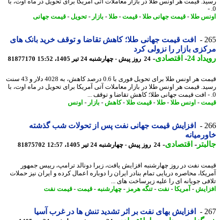
د. قیمت هر اونس طلا در بازار معاملات آتی آمریکا برای تحویل در ماه اوت، با
س طلا
-
قیمت جهانی طلا
-
قیمت
-
طلا
-
بازار
-
تحویل
-
قیمت جهانی
2
افت قیمت جهانی طلا؛ کاهش تقاضا و توقف خرید بانک های
زی بازار را نزولی کرد
اد 24
-
اقتصادی
-
24 روز پیش - چهارشنبه 24 تیر 1405، 15:52
81877170
قیمت هر اونس طلا برای تحویل فوری با 0.6 درصد کاهش، به 4028 دلار و 43 سنت
د. قیمت هر اونس طلا در بازار معاملات آتی آمریکا برای تحویل در ماه اوت، با
ت
-
اونس طلا
-
طلا
-
قیمت طلا
-
کاهش
-
بازار
-
اونس
2
افزایش قیمت جهانی نفت پس از تحولات شب گذشته
رمیانه
بتر
-
اقتصادی
-
24 روز پیش - چهارشنبه 24 تیر 1405، 12:57
81875702
ت نفت در روز چهارشنبه افزایش یافت، زیرا دونالد ترامپ، رییس جمهور
یکا، محاصره دریایی تمام بنادر ایران را دوباره اعمال کرده و ایران نیز حملات
فی جویانه ای را علیه زیرساخت های ...
ایش
-
آمریکا
-
نفت
-
تنگه هرمز
-
چهارشنبه
-
قیمت
-
قیمت نفت
2
افزایش بهای نفت بر اثر تشدید تنش ها در غرب آسیا