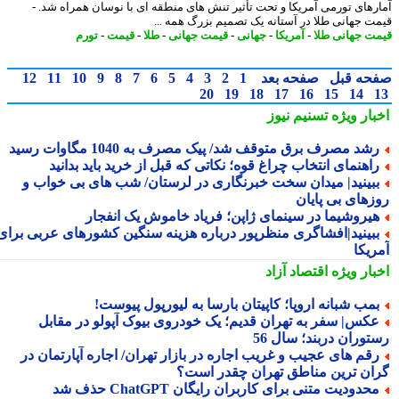
رهای تورمی آمریکا و تحت تأثیر تنش های منطقه ای با نوسان همراه شد. -
ت جهانی طلا در آستانه یک تصمیم بزرگ همه ...
ت جهانی طلا
-
آمریکا
-
جهانی
-
قیمت جهانی
-
طلا
-
قیمت
-
تورم
حه قبل
صفحه بعد
1
2
3
4
5
6
7
8
9
10
11
12
20
19
18
17
16
15
14
بار ویژه
تسنیم نیوز
شد مصرف برق متوقف شد/ پیک مصرف به 1040 مگاوات رسید
اهنمای انتخاب چراغ قوه؛ نکاتی که قبل از خرید باید بدانید
بینید| میدان سخت خبرنگاری در لرستان/ شب های بی خواب و
زهای بی پایان
یروشیما در سینمای ژاپن؛ فریاد خاموش یک انفجار
بینید|افشاگری منظرپور درباره هزینه سنگین کشورهای عربی برای
ریکا
بار ویژه
اقتصاد آزاد
مب شبانه اروپا؛ کاپیتان بارسا به لیورپول پیوست!
کس| سفر به تهران قدیم؛ یک خودروی بیوک آپولو در مقابل
توران دربند؛ سال 56
قم های عجیب و غریب اجاره در بازار تهران/ اجاره آپارتمان در
ان ترین مناطق تهران چقدر است؟
حدودیت متنی برای کاربران رایگان ChatGPT حذف شد