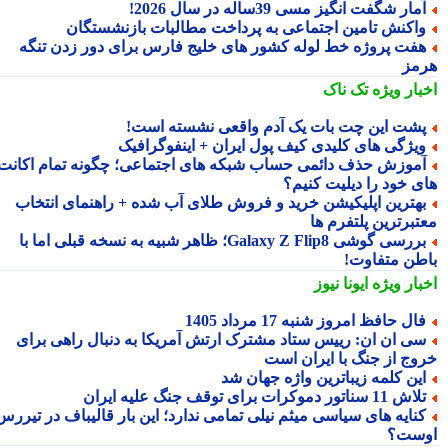
مار شگفت انگیز مسی 39ساله در سال 2026!
اکنش تامین اجتماعی به پرداخت مطالبات بازنشستگان
فت پروژه خط لوله کشور های خلیج فارس برای دور زدن تنگه
مز
بار ویژه
تک ناک
شت این چت بات یک آدم واقعی نشسته است!
یژگی های کلیدی کیف پول ایران + اینفوگرافیک
موزش حذف دائمی حساب شبکه های اجتماعی؛ چگونه تمام اکانت
ی خود را دیلیت کنیم؟
هترین اپلیکیشن خرید و فروش طلای آب شده + راهنمای انتخاب
تبرترین پلتفرم ها
بررسی گوشی Galaxy Z Flip8؛ ظاهر شبیه به نسخه قبلی اما با
طن متفاوت!
بار ویژه
ایونا نیوز
ال حافظ امروز شنبه 17 مرداد 1405
ی ان ان: رییس ستاد مشترک ارتش آمریکا به دنبال راهی برای
وج از جنگ با ایران است
ین کلمه زیباترین واژه جهان شد
ش 11 سناتور دموکرات برای توقف جنگ علیه ایران
نایه های سیاسی میثم نیلی تمامی ندارد؛ این بار قالیباف در تیررس
ست؟