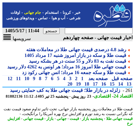
-
-
-
-
خبر
کرونا
استخدام
جام جهانی
اوقات
-
-
-
شرعی
آب و هوا
تماس
ویدئوهای ورزشی
11:44 | 1405/5/17
ار قیمت جهانی - صفحه چهاردهم
سرویسها
رشد 4.8 درصدی قیمت جهانی طلا در معاملات هفته
قیمت طلا و سکه در بازار امروز شنبه 17 مرداد 1405
قیمت نفت به 83 دلار و 55 سنت در هر بشکه رسید
قیمت جهانی طلا امروز 16 مرداد؛ هر اونس به 4262 دلار رسید
قیمت طلا و سکه جمعه 16 مرداد؛ انس جهانی رکود زد
حه قبل
صفحه بعد
1
2
3
4
5
6
7
8
9
10
11
12
20
19
18
17
16
15
14
2
زلزله در بازار طلا؛ قیمت جهانی طلا به کف حمایتی رسید
اد 24
-
اقتصادی
-
23 روز پیش - پنجشنبه 25 تیر 1405، 11:12
81882136
ت طلا در معاملات روز پنجشنبه بازار جهانی، تحت تاثیر تداوم صعود قیمت نفت
نگرانی نسبت به رشد تورم و افزایش نرخ بهره آمریکا را برانگیخت، -
ت جهانی طلا
-
پنجشنبه بازار
-
قیمت
-
جهانی
-
بازار
-
قیمت جهانی
-
افزایش