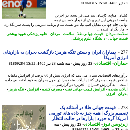
81869315
یان امباپه، کاپیتان تیم ملی فرانسه، در آخرین
ه تمرینی این تیم پیش از دیدار حساس نیمه
یی جام جهانی مقابل اسپانیا، نتوانست تمام برنامه تمرینی را پشت سر بگذارد.
ار نگران کننده ...
مت مردان
-
قیمت جهانی طلا
-
سلامت
-
مردان
-
علوم پزشکی شهید بهشتی
-
ت جهانی
-
دانشگاه علوم پزشکی
2
بمباران ایران و بستن تنگه هرمز: بازگشت بحران به بازارهای
ژی آمریکا
اران
-
اقتصادی
-
25 روز پیش - سه شنبه 23 تیر 1405، 15:55
81869284
برآوردهای اقتصادی نشان می دهد که انرژی بیش از 60 درصد از افزایش ماهانه
ص قیمت مصرف کننده ایالات متحده را در طول بحران به خود اختصاص داده
، - به گزارش جماران، الجزیره در گزارشی ...
لات متحده
-
افزایش قیمت جهانی نفت
-
مصرف کننده
-
افزایش
-
تنگه هرمز
-
ان
-
انرژی
2
قیمت جهانی طلا در آستانه یک
یم بزرگ | همه چیز به داده های تورمی
یکا گره خورد | بازارها در حالت انتظار
نویس نیوز
-
اقتصادی
-
25 روز پیش - سه
140، 15:53
81869274