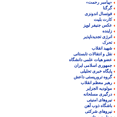
پیامبر رحمت»
رگنا
وتسال اندونزی
ارت بلیت
کس جنیفر لوپز
اینده
نرژی تجدیدناپذیر
حرک
هید انقلاب
قل و انتقالات تابستانی
ضو هیات علمی دانشگاه
مهوری اسلامی ایران
ایگاه خبری تحلیلی
روه تروریستی داعش
هبر معظم انقلاب
ولودیه الجزایر
رگیری مسلحانه
یروهای امنیتی
اشگاه ذوب آهن
یروهای شرکتی