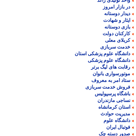
احد تولیدی راکد
ر بازار امروز
یدار دوستانه
یثار و شهادت
ازی دوستانه
ارکنان دولت
ربلای معلی
دمت سربازی
انشگاه علوم پزشکی استان
انشگاه علوم پزشکی
قابت های لیگ برتر
وتورسواری بانوان
تاد امر به معروف
روش خدمت سربازی
اشگاه پرسپولیس
ساجی مازندران
ستان کرمانشاه
دیریت حوادث
انشگاه علوم
وتبال ایران
دور دسته چک