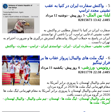
واکنش سفارت ایران در کنیا به عقب
نی مجدد ترامپ
ا
-
بین الملل
-
5 روز پیش - دوشنبه 12 مرداد
82015673
1405
رت ایران در کنیا با انتشار مطلبی در واکنش به
 نشینی ادعایی ترامپ، آن را ناشی از توانمندی
ان در پاسخ به حملات آمریکا، پیامدهای گسترش درگیری ها و ضرورت احترام به
ان دانست. ...
 نشینی
-
سفارت ایران
-
ایران
-
توانمندی ایران
-
ترامپ
-
سفارت
-
واکنش
لیگ ملت های والیبال| پرواز عقاب ها بر
ز نینگبو
نویس
-
ورزشی
-
6 روز پیش - یکشنبه 11 مرداد
82011770
1405
ملی والیبال لهستان با پیروزی برابر آمریکا به
مقام قهرمانی لیگ ملت ها 2026 در گروه مردان
 تیم ملی والیبال لهستان با پیروزی برابر آمریکا به مقام قهرمانی لیگ ملت ها
ان دست یافت.
 ملی والیبال لهستان
-
لیگ ملت ها
-
لهستان
-
تیم ملی والیبال
-
والیبال لهستان
-
یکا
-
ملت ها