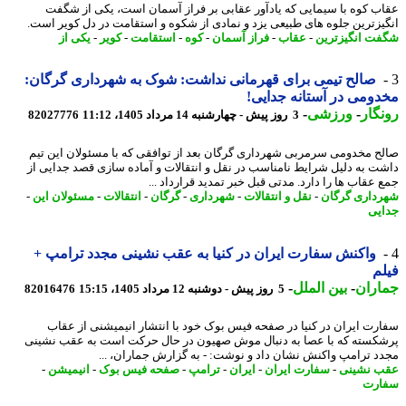
ب کوه با سیمایی که یادآور عقابی بر فراز آسمان است، یکی از شگفت
یزترین جلوه های طبیعی یزد و نمادی از شکوه و استقامت در دل کویر است.
ت انگیزترین
-
عقاب
-
فراز آسمان
-
کوه
-
استقامت
-
کویر
-
یکی از
صالح تیمی برای قهرمانی نداشت: شوک به شهرداری گرگان:
ومی در آستانه جدایی!
گار
-
ورزشی
-
3 روز پیش - چهارشنبه 14 مرداد 1405، 11:12
82027776
ح مخدومی سرمربی شهرداری گرگان بعد از توافقی که با مسئولان این تیم
ت به دلیل شرایط نامناسب در نقل و انتقالات و آماده سازی قصد جدایی از
 عقاب ها را دارد. مدتی قبل خبر تمدید قرارداد ...
داری گرگان
-
نقل و انتقالات
-
شهرداری
-
گرگان
-
انتقالات
-
مسئولان این
-
یی
واکنش سفارت ایران در کنیا به عقب نشینی مجدد ترامپ +
م
اران
-
بین الملل
-
5 روز پیش - دوشنبه 12 مرداد 1405، 15:15
82016476
رت ایران در کنیا در صفحه فیس بوک خود با انتشار انیمیشنی از عقاب
کسته که با عصا به دنبال موش صهیون در حال حرکت است به عقب نشینی
د ترامپ واکنش نشان داد و نوشت: - به گزارش جماران، ...
 نشینی
-
سفارت ایران
-
ایران
-
ترامپ
-
صفحه فیس بوک
-
انیمیشن
-
ارت