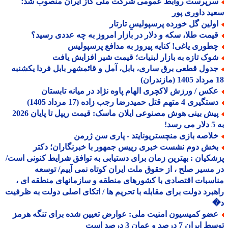
رپرست روابط عمومی شرکت ملی گاز ایران منصوب شد؛
د داوری پور
ولین گل خورده پرسپولیسِ تارتار
یمت طلا، سکه و دلار در بازار امروز به چه عددی رسید؟
طوری یاغی! کنایه پیروز به مدافع پرسپولیس
وک تازه به بازار لبنیات؛ قیمت شیر افزایش یافت
دول قطعی برق ساری، بابل، آمل و قائمشهر بابل فردا یکشنبه
کس / ورزش لاکچری الهام پاوه نژاد در میانه تابستان
یری 4 متهم قتل حمیدرضا رجب زاده (17 مرداد 1405)
پیش بینی هوش مصنوعی ایلان ماسک: قیمت ریپل تا پایان 2026
!
لاصه بازی منچستریونایتد - پاری سن ژرمن
خش دوم نشست خبری رییس جمهور با خبرنگاران؛ دکتر
کیان : بهترین زمان برای دستیابی به توافق شرایط کنونی است/
مسیر صلح ، از حقوق ملت ایران کوتاه نمی آییم/ توسعه
سبات اقتصادی با کشورهای منطقه و سازمانهای منطقه ای ،
برد دولت برای مقابله با تحریم ها / اتکای اصلی دولت به ظرفیت
ضو کمیسیون امنیت ملی: عوارض تعیین شده برای تنگه هرمز
ران 7 درصد و عمان 3 درصد است