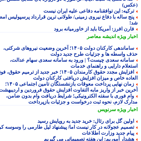
کس)
رکیه: این توافقنامه دفاعی علیه ایران نیست
نج ساله با دفاع نیروی زمینی/ طولانی ترین قرارداد پرسپولیس امضا
!
ارن افرز: آمریکا باید از خاورمیانه برود
بار ویژه
اندیشه معاصر
ساماندهی کارکنان دولت ۱۴۰۵؛ آخرین وضعیت نیروهای شرکتی،
ف واسطه ها و جزئیات طرح جدید دولت
امانه سعدی چیست؟ | ورود به سامانه سعدی سهام عدالت،
تعلام دارایی و راهنمای خدمات
افزایش مجدد حقوق کارمندان ۱۴۰۵؛ خبر جدید از ترمیم حقوق، فوق
عاده خاص و میزان افزایش دریافتی کارکنان دولت
زمان نهایی پرداخت معوقات بازنشستگان تامین اجتماعی ۱۴۰۵؛
رین خبر از واریز مابه التفاوت افزایش حقوق فروردین و اردیبهشت
ام فوری با سفته الکترونیکی؛ شرایط دریافت وام بدون ضامن،
ارک لازم، نحوه ثبت درخواست و جزئیات بازپرداخت
بار ویژه
سرنویس
ولین گل برای رئال: خرید جدید به رویایش رسید
صمیم عجولانه در کار نیست اما/ پیشنهاد لیل طارمی را وسوسه کرد
یام جدید وزارت اطلاعات
شدار آموریم: این هفته تصمیماتی می گیریم