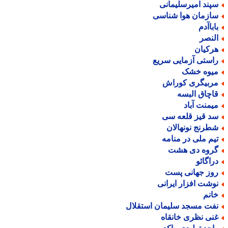
پند امیرسلیمانی
ازمان هوا شناسی
اباآدم
لنصر
رکیان
استی آزمایی سریع
یوه خشک
ربیگری کوراش
اچاق البسه
یمنت آباد
د قیز قلعه سی
طرنج نونهالان
یم ملی در منامه
روه دی هشت
راگائو
وز جهانی پست
وشت افزار ایرانی
انم
فت مسجد سلیمان استقلال
نی نظری خانقاه