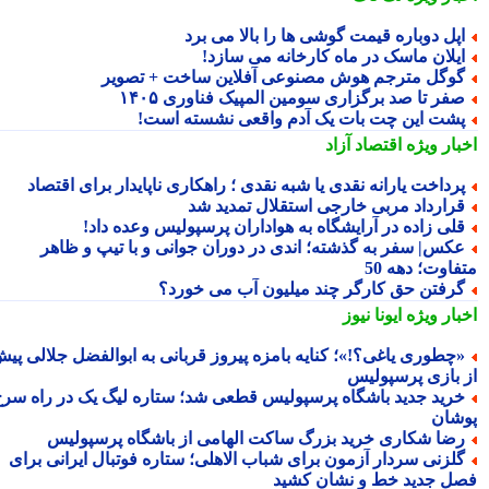
پل دوباره قیمت گوشی ها را بالا می برد
یلان ماسک در ماه کارخانه می سازد!
وگل مترجم هوش مصنوعی آفلاین ساخت + تصویر
فر تا صد برگزاری سومین المپیک فناوری ۱۴۰۵
شت این چت بات یک آدم واقعی نشسته است!
بار ویژه
اقتصاد آزاد
رداخت یارانه نقدی یا شبه نقدی ؛ راهکاری ناپایدار برای اقتصاد
رارداد مربی خارجی استقلال تمدید شد
لی زاده در آرایشگاه به هواداران پرسپولیس وعده داد!
کس| سفر به گذشته؛ اندی در دوران جوانی و با تیپ و ظاهر
اوت؛ دهه 50
رفتن حق کارگر چند میلیون آب می خورد؟
بار ویژه
ایونا نیوز
چطوری یاغی؟!»؛ کنایه بامزه پیروز قربانی به ابوالفضل جلالی پیش
 بازی پرسپولیس
رید جدید باشگاه پرسپولیس قطعی شد؛ ستاره لیگ یک در راه سرخ
شان
ضا شکاری خرید بزرگ ساکت الهامی از باشگاه پرسپولیس
لزنی سردار آزمون برای شباب الاهلی؛ ستاره فوتبال ایرانی برای
ل جدید خط و نشان کشید