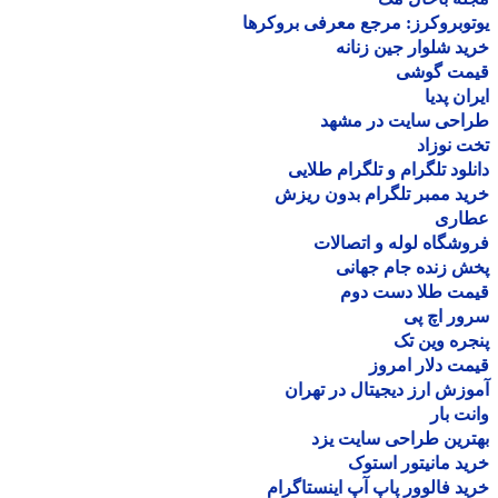
وبروکرز: مرجع معرفی بروکرها
د شلوار جین زنانه
مت گوشی
ان پدیا
احی سایت در مشهد
 نوزاد
لود تلگرام و تلگرام طلایی
د ممبر تلگرام بدون ریزش
اری
شگاه لوله و اتصالات
 زنده جام جهانی
مت طلا دست دوم
ر اچ پی
ره وین تک
ت دلار امروز
زش ارز دیجیتال در تهران
ت بار
رین طراحی سایت یزد
د مانیتور استوک
د فالوور پاپ آپ اینستاگرام