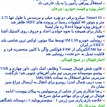
ستقلال پیراهن رامین را به یک خارجی داد
بار ویژه
و قیمت خودرو | چرخان
Smart #2؛ میکرو-برقی دو نفره جیلی و مرسدس با طول تنها 2.75
ور 60 کیلووات رسماً در پرونده های MIIT ظاهر شد
روش ویژه تویوتا Rav4 ره نیاز ایستا
کبار برای همیشه با نحوه خواندن اعداد و حروف روی لاستیک آشنا
ید
رونمایی خودرو IM LS9 توسط نیکا موتور، لوکس ترین شاسی بلند
 در ایران
جتا M6 الکتریکی از FAW‑فولکس واگن با کابین منحصربه فرد و
بلیت تبدیل به «دو تخت» رونمایی شد
بار فوتبال در صبح فوتبالی
انون شش فوتبال چیست؟ وظایف کمک داور، داور چهارم و VAR
یتسو موسیمانه سرمربی تیم ملی آفریقای جنوبی شد؛ بازگشت
مربی سابق استقلال به نیمکت بافانا بافانا
مب دربی شمال لندن؛ رومرو برای انتقال به آرسنال چراغ سبز
ان داد
ضا شکاری پس از جدایی از پرسپولیس به پیکان پیوست؛ ادامه
تبال در تهران برای مهاجم سابق سرخ ها
لاصه بازی پاری سن ژرمن 1 - منچستریونایتد 1 | دوستانه باشگاهی
بار ویژه
تک ناک