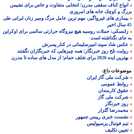
نواع کناف سقفی مدرن؛ انتخابی متفاوت و خاص برای نشیمن
گ و کوچک خانه های امروزی
یماری های غیرواگیر، مهم ترین عامل مرگ ومیر زنان ایرانی طی
لنسکی: حملات روسیه هیچ نیروگاه حرارتی سالمی برای اوکراین
جای نگذاشته است
کس شاد سپند امیرسلیمانی در کنار پسرش
وایت تلخ روز خبرنگار؛ همه چیزهایی که خبرنگاران نگفتند
ین ایده 2026 برای شلف حمام؛ از مدل های ساده تا مدرن
ضوعات داغ:
رکت ملی گاز ایران
وابط عمومی
قوق کارمندان
رکت ملی گاز
وز خبرنگار
حمدرضا گلزار
شست خبری رییس جمهور
یم فوتبال پرسپولیس
عیین تکلیف