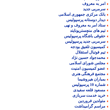
مر به معروف
رمربی جدید
انک مرکزی جمهوری اسلامی
یدار دوستانه پرسپولیس
تاد امر به معروف و نهی
یم های منچستریونایتد
قوقی باشگاه پرسپولیس
رمربی جدید پرسپولیس
میسیون تلفیق بودجه
یم فوتبال استقلال
حمدجواد حسین نژاد
جلس شورای اسلامی
ضو کمیسیون امنیت
جتمع فرهنگی هنری
مباران هیروشیما
اره 10 پرسپولیس
سعود قلعه سفیدی
رید خدمت سربازی
تولدین فروردین
راسم گرامیداشت