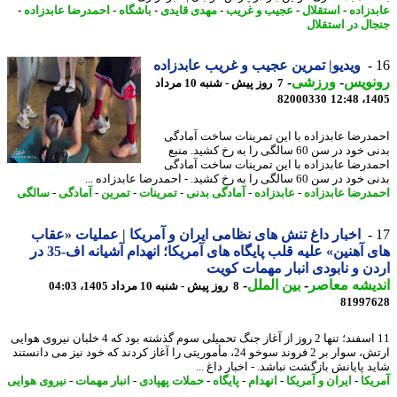
دزاده
-
استقلال
-
عجیب و غریب
-
مهدی قایدی
-
باشگاه
-
احمدرضا عابدزاده
-
ال در استقلال
ویدیو| تمرین عجیب و غریب عابدزاده
نویس
-
ورزشی
-
7 روز پیش - شنبه 10 مرداد
82000330
1405
درضا عابدزاده با این تمرینات ساخت آمادگی
بدنی خود در سن 60 سالگی را به رخ کشید. منبع
درضا عابدزاده با این تمرینات ساخت آمادگی
 سن 60 سالگی را به رخ کشید. - احمدرضا عابدزاده ...
درضا عابدزاده
-
عابدزاده
-
آمادگی بدنی
-
تمرینات
-
تمرین
-
آمادگی
-
سالگی
اخبار داغ تنش های نظامی ایران و آمریکا | عملیات «عقاب
های آهنین» علیه قلب پایگاه های آمریکا؛ انهدام آشیانه اف-35 در
ن و نابودی انبار مهمات کویت
یشه معاصر
-
بین الملل
-
8 روز پیش - شنبه 10 مرداد 1405، 04:03
81997
11 اسفند؛ تنها 2 روز از آغاز جنگ تحمیلی سوم گذشته بود که 4 خلبان نیروی هوایی
ارتش، سوار بر 2 فروند سوخو 24، مأموریتی را آغاز کردند که خود نیز می دانستند
د پایانش بازگشت نباشد. - اخبار داغ ...
یکا
-
ایران و آمریکا
-
انهدام
-
پایگاه
-
حملات پهپادی
-
انبار مهمات
-
نیروی هوایی