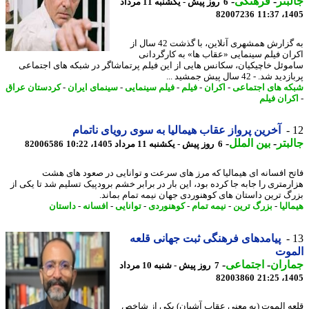
بتر
-
فرهنگی
-
6 روز پیش - یکشنبه 11 مرداد
82007236
1405
به گزارش همشهری آنلاین، با گذشت 42 سال از
ان فیلم سینمایی «عقاب ها» به کارگردانی
وئل خاچیکیان، سکانس هایی از این فیلم پرتماشاگر در شبکه های اجتماعی
 شد. - 42 سال پیش جمشید ...
ه های اجتماعی
-
اکران
-
فیلم
-
فیلم سینمایی
-
سینمای ایران
-
کردستان عراق
ران فیلم
آخرین پرواز عقاب هیمالیا به سوی رویای ناتمام
بتر
-
بین الملل
-
6 روز پیش - یکشنبه 11 مرداد 1405، 10:22
82006586
ح افسانه ای هیمالیا که مرز های سرعت و توانایی در صعود های هشت
رمتری را جابه جا کرده بود، این بار در برابر خشم برودپیک تسلیم شد تا یکی از
گ ترین داستان های کوهنوردی جهان نیمه تمام بماند.
لیا
-
بزرگ ترین
-
نیمه تمام
-
کوهنوردی
-
توانایی
-
افسانه
-
داستان
پیامدهای فرهنگی ثبت جهانی قلعه
موت
اران
-
اجتماعی
-
7 روز پیش - شنبه 10 مرداد
82003860
1405
ه الموت (به معنی عقاب آشیان) یکی از شاخص