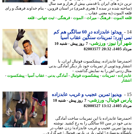
ن دژه های ایران با قدمتی بیش از هزار و صد سال
(ساخته شده در سده 3 هجری قمری) در استان قزوین، - بنام خداوند فرهنگ و رای
ه الموت (به معنی عقاب ...
ه الموت
-
فرهنگ
-
میراث
-
الموت
-
فرهنگی
-
ثبت جهانی
-
قلعه
ویدئو| عابدزاده در 60 سالگی هم کم
 آورد؛ تمرینات سنگین عقاب آسیا
 آرا نیوز
-
ورزشی
-
7 روز پیش - شنبه 10
1، 20:32
82003577
درضا عابدزاده، پیشکسوت فوتبال ایران، با
شار ویدئویی از تمرینات خود بار دیگر آمادگی بدنی
ل زدنی اش را به نمایش گذاشت. -
دزاده
-
تمرینات
-
پیشکسوت فوتبال
-
آمادگی بدنی
-
عقاب آسیا
-
پیشکسوت
-
شار
ویدیو| تمرین عجیب و غریب عابدزاده
س فوتبال
-
ورزشی
-
7 روز پیش - شنبه 10
1، 13:12
82000527
درضا عابدزاده با این تمرینات ساخت آمادگی
بدنی خود در سن 60 سالگی را به رخ کشید. نوشته
یو| تمرین عجیب و غریب عابدزاده/ زدن عقاب در
گاه بدنسازی! اولین بار در پارس فوتبال | خبرگزاری ...