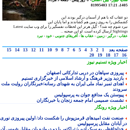
8 روز پیش - جمعه 9 مرداد
81995403
1405
عقاب که با هم از آسمان درگیر بودند این
کش را به روی زمین هم کشاندند و اما پایان این
نبرد شوم چه شد؟ - گیل هرتز این لحظات نفسگیر را برای وب سایت Latest
ال کرده است. او این صحنه ...
ب
-
درگیر
-
زمین
-
عقاب ها
-
آفریقای جنوبی
-
خود
-
نبرد
حه بعد
1
2
3
4
5
6
7
8
9
10
11
12
13
14
15
20
19
18
17
بار ویژه
تسنیم نیوز
یروزی سپاهان در دربی تدارکاتی اصفهان
ازدید وزیر فرهنگ و ارشاد اسلامی از خبرگزاری تسنیم
هدای تمبر نماد ملی ایران به شهدای رسانه/خبرنگاران روایت ملت را
ودند
یوستن یک مدافع جوان به پرسپولیس
شست صمیمی امام جمعه زنجان با خبرنگاران
بار ویژه
رونگار
نعت نفت امیدهای قرمزپوش را شکست داد/ اولین پیروزی نوری
 آبادان مقابل پرسپولیس
داحافظی به سبک ادیب/ تراکتور با دو دروازه بان مقابل شمس آذر