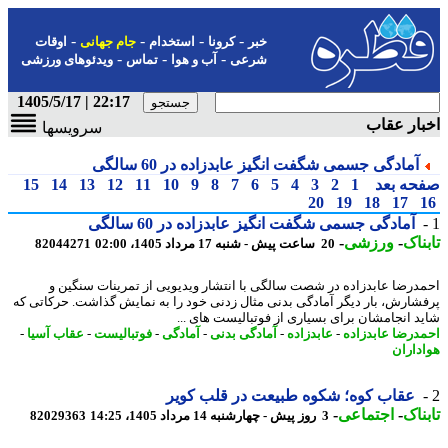
-
-
-
-
خبر
کرونا
استخدام
جام جهانی
اوقات
-
-
-
شرعی
آب و هوا
تماس
ویدئوهای ورزشی
22:17 | 1405/5/17
ار عقاب
سرویسها
آمادگی جسمی شگفت انگیز عابدزاده در 60 سالگی
حه بعد
1
2
3
4
5
6
7
8
9
10
11
12
13
14
15
20
19
18
17
آمادگی جسمی شگفت انگیز عابدزاده در 60 سالگی
ناک
-
ورزشی
-
20 ساعت پیش - شنبه 17 مرداد 1405، 02:00
82044271
درضا عابدزاده در شصت سالگی با انتشار ویدیویی از تمرینات سنگین و
شارش، بار دیگر آمادگی بدنی مثال زدنی خود را به نمایش گذاشت. حرکاتی که
د انجامشان برای بسیاری از فوتبالیست های ...
درضا عابدزاده
-
عابدزاده
-
آمادگی بدنی
-
آمادگی
-
فوتبالیست
-
عقاب آسیا
-
داران
عقاب کوه؛ شکوه طبیعت در قلب کویر
ناک
-
اجتماعی
-
3 روز پیش - چهارشنبه 14 مرداد 1405، 14:25
82029363