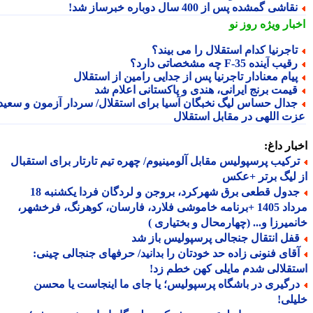
قاشی گمشده پس از 400 سال دوباره خبرساز شد!
بار ویژه
روز نو
اجرنیا کدام استقلال را می بیند؟
قیب آینده F-35 چه مشخصاتی دارد؟
یام معنادار تاجرنیا پس از جدایی رامین از استقلال
یمت برنج ایرانی، هندی و پاکستانی اعلام شد
دال حساس لیگ نخبگان آسیا برای استقلال/ سردار آزمون و سعید
ت اللهی در مقابل استقلال
ار داغ:
رکیب پرسپولیس مقابل آلومینیوم/ چهره تیم تارتار برای استقبال
لیگ برتر +عکس
جدول قطعی برق شهرکرد، بروجن و لردگان فردا یکشنبه 18
مرداد 1405 +برنامه خاموشی فلارد، فارسان، کوهرنگ، فرخشهر،
میرزا و... (چهارمحال و بختیاری )
فل انتقال جنجالی پرسپولیس باز شد
قای فنونی زاده حد خودتان را بدانید/ حرفهای جنجالی چینی:
قلالی شدم مایلی کهن خطم زد!
رگیری در باشگاه پرسپولیس؛ یا جای ما اینجاست یا محسن
لی!