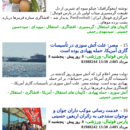
ته اینفوگرافیک؛ چیکو میوه ای شیرین از دل
عت گرمسیری میناب اولین بار در پارس فوتبال |
خبرگزاری فوتبال ایران | ParsFootball. پدیدار شد. - افشاگری ستاره قرمزها درباره
 پرده موهای ...
یتان های استقلال
-
گرمسیری
-
افشاگری
-
استقلال
-
میوه ای
-
سیدحسین
نی
-
سیدمهدی رحمتی
مصر: علت آتش سوزی در تأسیسات
ی آمریکا، حمله پهپادی بوده است
س فوتبال
-
ورزشی
-
8 روز پیش - پنجشنبه 8
1، 13:30
81988244
ت مصر اعلام کرد که آتش سوزی روز گذشته در
یسات گازی آمریکا در بندر «دمیاط»، بر اثر حمله
ادی بوده است. نوشته مصر: علت آتش سوزی در تأسیسات گازی آمریکا، -
اگری ستاره قرمزها درباره ...
 سوزی
-
حمله پهپادی
-
کاپیتان های استقلال
-
آمریکا
-
افشاگری
-
استقلال
-
حسین حسینی
خدمت رسانی موکب داران جوان و
وان سنندجی به زائران اربعین حسینی
س فوتبال
-
ورزشی
-
8 روز پیش - پنجشنبه 8
1، 13:30
81988242