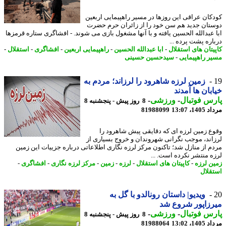
کان عراقی این روزها در مسیر راهپیمایی اربعین
تان جدید هم سن خود را از زائران حرم حضرت
 عبدالله الحسین یافته و با آنها مشغول بازی می شوند. - افشاگری ستاره قرمزها
اره پشت پرده ...
یتان های استقلال
-
ابا عبدالله الحسین
-
راهپیمایی اربعین
-
افشاگری
-
استقلال
-
ر راهپیمایی
-
سیدحسین حسینی
زمین لرزه شاهرود را لرزاند؛ مردم به
بان ها آمدند
س فوتبال
-
ورزشی
-
8 روز پیش - پنجشنبه 8
1، 13:07
81988099
ع زمین لرزه ای که دقایقی پیش شاهرود را
اند، موجب نگرانی شهروندان و خروج بسیاری از
م از منازل شد؛ تاکنون مرکز لرزه نگاری اطلاعاتی درباره جزییات این زمین
ه منتشر نکرده است. ...
ن لرزه
-
کاپیتان های استقلال
-
لرزه
-
زمین
-
مرکز لرزه نگاری
-
افشاگری
-
قلال
ویدیو| داستان رونالدو با گل به
زاپور شروع شد
س فوتبال
-
ورزشی
-
8 روز پیش - پنجشنبه 8
1، 13:02
81988064