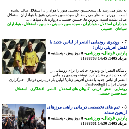
نظر می رسد دل سیدحسین حسینی هنوز با هواداران استقلال صاف نشده
. - روزنو :به نظر می رسد دل سیدحسین حسینی هنوز با هواداران استقلال
 نشده است. برترین ها: حسین حسینی، دروازه بان سپاهان ...
داران استقلال
-
هواداران
-
سیدحسین حسینی
-
حسین
-
استقلال
-
هواداران
هان
-
حسینی
ویدیوی رونمایی النصر از لباس جدید با
 آفرینی زنان!
س فوتبال
-
ورزشی
-
8 روز پیش - پنجشنبه 8
1، 14:45
81988763
گاه النصر این ویدیوی جالب را برای رونمایی از
 جدید تیم منتشر کرد. نوشته ویدیوی رونمایی
صر از لباس جدید با نقش آفرینی زنان! اولین بار در پارس فوتبال | خبرگزاری
 ایران | ParsFootball.
مایی
-
نقش آفرینی
-
کاپیتان های استقلال
-
النصر
-
افشاگری
-
استقلال
-
حسین حسینی
تیم های تخصصی درمانی راهی مرزهای
عین شدند
س فوتبال
-
ورزشی
-
8 روز پیش - پنجشنبه 8
1، 14:30
81988661