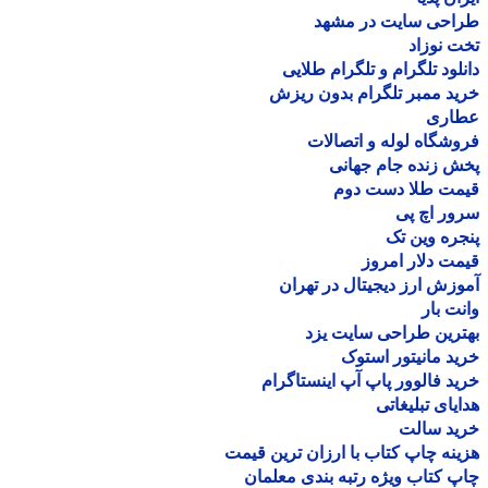
احی سایت در مشهد
 نوزاد
لود تلگرام و تلگرام طلایی
د ممبر تلگرام بدون ریزش
اری
شگاه لوله و اتصالات
 زنده جام جهانی
مت طلا دست دوم
ر اچ پی
ره وین تک
ت دلار امروز
زش ارز دیجیتال در تهران
ت بار
رین طراحی سایت یزد
د مانیتور استوک
د فالوور پاپ آپ اینستاگرام
یای تبلیغاتی
ید سالت
نه چاپ کتاب با ارزان ترین قیمت
 کتاب ویژه رتبه بندی معلمان