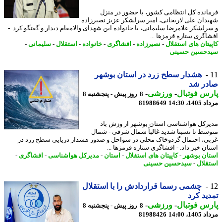
انده کل انتظامی کشور، با حضور در منزل
دان علی لاریجانی، امیر سرلشکر عزیز نصیرزاده
رلشکر غلامرضا سلیمانی، با خانواده این شهدای والامقام دیدار و گفتگو کرد. -
اگری ستاره قرمزها ...
یتان های استقلال
-
نصیرزاده
-
افشاگری
-
خانواده
-
استقلال
-
سلیمانی
-
حسین حسینی
هشدار سطح زرد در استان بوشهر
در شد
س فوتبال
-
ورزشی
-
8 روز پیش - پنجشنبه 8
1، 14:30
81988649
رکل هواشناسی استان بوشهر از وزش باد
سط تا نسبتا شدید غالباً شمال شرقی - شمال
ی، احتمال گردوخاک محلی در سواحل و صدور هشدار دریایی سطح زرد در
ان خبر داد. - افشاگری ستاره قرمزها ...
ان بوشهر
-
کاپیتان های استقلال
-
استان
-
مدیرکل هواشناسی
-
افشاگری
-
قلال
-
سیدحسین حسینی
چشمی رسما قراردادش را با استقلال
ید کرد
س فوتبال
-
ورزشی
-
8 روز پیش - پنجشنبه 8
1، 14:00
81988426