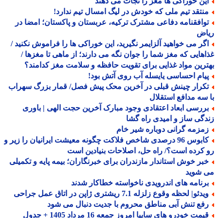
ین خوراکی ها مغز را نجات می دهند
نتقد تیم ملی که خودش در لیگ امسال تیم ندارد!
وافقنامه دفاعی مشترک ترکیه، عربستان و پاکستان؛ امضا در
اض
گر می خواهید آلزایمر نگیرید، این خوراکی ها را فراموش نکنید /
هایی که مغز شما را جوان نگه می دارند؛ از ماهی تا مغزها /
رین مواد غذایی برای تقویت حافظه و سلامت مغز کدامند؟
یام احساسی یایسله آب روی آتش بود!
کرار چینش قبلی در آخرین محک پیش فصل/ قمار بزرگ سهراب
سه مدافع استقلال
ررسی ابعاد اعتقادی وجود مبارک آخرین حجت الهی | باوری
گی ساز و امیدی راه گشا
مزمه گرانی دوباره شیر خام
کابوس 96 درصدی شاخص فلاکت چگونه معیشت ایرانیان را زیر و
کرده است؟/ راه حل، اصلاحات بنیادین است
بر خوش استاندار مازندران برای خبرنگاران؛ بیمه پایه و تکمیلی
 شوید
رنامه های اندرویدی ناخواسته خطاکار شدند
دئو| لحظه وقوع زلزله 7.1 ریشتری ژاپن در اتاق عمل جراحی
فع تنش آبی مناطق محروم با جدیت دنبال می شود
مت خودرو های سایپا امروز جمعه 16 مرداد 1405 + جدول