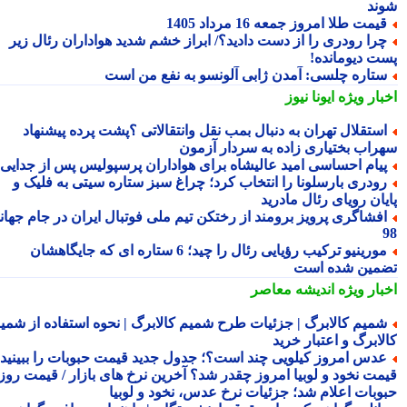
ند
یمت طلا امروز جمعه 16 مرداد 1405
را رودری را از دست دادید؟/ ابراز خشم شدید هواداران رئال زیر
ت دیومانده!
تاره چلسی: آمدن ژابی آلونسو به نفع من است
بار ویژه
ایونا نیوز
ستقلال تهران به دنبال بمب نقل وانتقالاتی ؟پشت پرده پیشنهاد
راب بختیاری زاده به سردار آزمون
یام احساسی امید عالیشاه برای هواداران پرسپولیس پس از جدایی
ودری بارسلونا را انتخاب کرد؛ چراغ سبز ستاره سیتی به فلیک و
یان رویای رئال مادرید
فشاگری پرویز برومند از رختکن تیم ملی فوتبال ایران در جام جهانی
مورینیو ترکیب رؤیایی رئال را چید؛ 6 ستاره ای که جایگاهشان
مین شده است
بار ویژه
اندیشه معاصر
میم کالابرگ | جزئیات طرح شمیم کالابرگ | نحوه استفاده از شمیم
لابرگ و اعتبار خرید
دس امروز کیلویی چند است؟؛ جدول جدید قیمت حبوبات را ببینید /
مت نخود و لوبیا امروز چقدر شد؟ آخرین نرخ های بازار / قیمت روز
وبات اعلام شد؛ جزئیات نرخ عدس، نخود و لوبیا