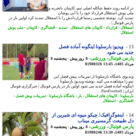
ادامه روند حفظ شاکله اصلی تیم، کاپیتان باتجربه و
 پوش استقلال قرارداد خود را با آبی پوشان
ید کرد. نوشته چشمی رسما قراردادش را با استقلال تمدید کرد اولین بار در
 فوتبال | ...
قلال
-
قرارداد
-
کاپیتان های استقلال
-
تمدید
-
افشاگری
-
کاپیتان
-
ملی پوش
قلال
ویدیو| بارسلونا اینگونه آماده فصل
ید می شود
س فوتبال
-
ورزشی
-
8 روز پیش - پنجشنبه 8
1، 13:45
81988326
یوی باشگاه بارسلونا از تمرینات پیش فصل این
 را مشاهده می کنید. نوشته ویدیو| بارسلونا
گونه آماده فصل جدید می شود اولین بار در پارس فوتبال | خبرگزاری فوتبال
ParsFootb. ...
سلونا
-
کاپیتان های استقلال
-
بار
-
باشگاه بارسلونا
-
تمرینات پیش فصل
-
اگری
-
استقلال
اینفوگرافیک؛ چیکو میوه ای شیرین از
 طبیعت گرمسیری میناب
س فوتبال
-
ورزشی
-
8 روز پیش - پنجشنبه 8
1، 13:30
81988246