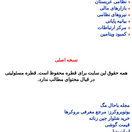
ظامی عربستان
ازارهای مالی
یروهای نظامی
یانیه پایانی
رکز ارتباطات
مبود ویتامین
نسخه اصلی
مه حقوق این سایت برای قطره محفوظ است. قطره مسئولیتی
در قبال محتوای مطالب ندارد.
ه باحال مگ
وبروکرز: مرجع معرفی بروکرها
د شلوار جین زنانه
مت گوشی
ان پدیا