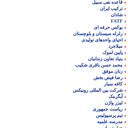
اعده نفی سبیل
رکیب ایران
ادان
FAT
وکس حرفه ای
لزله سیستان و بلوچستان
حیای واحدهای تولیدی
یلاجرد
ایین لموک
نیاد تعاون زندانیان
حمد حسن باقری شکیب
نان موفق
ضا فیض بخش
افه سیار
رکت بین المللی رونیکس
بگرمک
یزر واژن
یاست جمهوری
یم پرسپولیس
درسه علمیه
زار تومانی