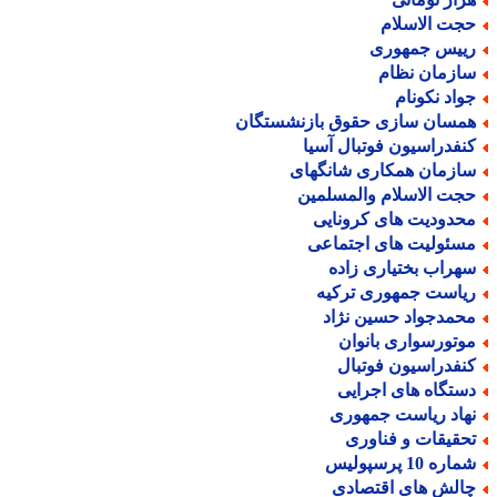
جت الاسلام
ییس جمهوری
ازمان نظام
واد نکونام
مسان سازی حقوق بازنشستگان
نفدراسیون فوتبال آسیا
ازمان همکاری شانگهای
جت الاسلام والمسلمین
حدودیت های کرونایی
سئولیت های اجتماعی
هراب بختیاری زاده
یاست جمهوری ترکیه
حمدجواد حسین نژاد
وتورسواری بانوان
نفدراسیون فوتبال
ستگاه های اجرایی
هاد ریاست جمهوری
حقیقات و فناوری
اره 10 پرسپولیس
الش های اقتصادی