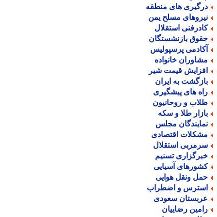
رگیری های منطقه
یروهای مسلح یمن
ادرفنی استقلال
قوق بازنشستگان
کادمی پرسپولیس
شاوران خانواده
فزایش قیمت شیر
ازگشت به ایران
اه های پیشگیری
لاب و روحانیون
ازار طلا و سکه
مایندگان مجلس
شکلات اقتصادی
رمربی استقلال
برگزاری تسنیم
شورهای آسیایی
مل ونقل هوایی
سترس و اضطراب
ربستان سعودی
امین رضاییان