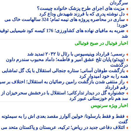
گردان
زیت های اجرای طرح پزشک خانواده چیست؟
ل نوشته پدری که با فرزند شهیدش وداع کرد
ساری در محاصره پروژه های نیمه تمام؛ 324 سالهاست خاک می
رد!
ضربه به مافیای نهاده های کشاورزی؛ 176 کیسه کود شیمیایی توقیف
بار فوتبال در صبح فوتبالی
سمی؛ قرارداد وینیسیوس با رئال تا ۲۰۳۲ تمدید شد
ویدئو) پایان تلخ عشق امیر و فاطمه؛ داماد محبوب سندرم داون
گذشت
ازگشت طوفان آسانی؛ ستاره جنجالی استقلال با یک گل تماشایی
ه را به خود امیدوار کرد
از منتفی شدن بازگشت رامین رضائیان به استقلال؛ اختلاف بر سر
م قرارداد
شنواره گل در دیدار تدارکاتی؛ استقلال با درخشش سحرخیزان از
 هم نام خوزستانی عبور کرد
بار ویژه
سرنویس
قط و فقط بارسلونا/ خولین آلوارز مقصد بعدی اش را به سیمئونه
ت
ئتلاف دفاعی جدید در ریاض؛ ترکیه، عربستان و پاکستان متحد می