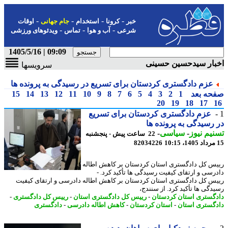
-
-
-
-
خبر
کرونا
استخدام
جام جهانی
اوقات
-
-
-
شرعی
آب و هوا
تماس
ویدئوهای ورزشی
09:09 | 1405/5/16
بار سیدحسین حسینی
سرویسها
عزم دادگستری کردستان برای تسریع در رسیدگی به پرونده ها
حه بعد
1
2
3
4
5
6
7
8
9
10
11
12
13
14
15
20
19
18
17
عزم دادگستری کردستان برای تسریع
رسیدگی به پرونده ها
یم نیوز
-
سیاسی
-
22 ساعت پیش - پنجشنبه
82034226
س کل دادگستری استان کردستان بر کاهش اطاله
رسی و ارتقای کیفیت رسیدگی ها تأکید کرد. -
س کل دادگستری استان کردستان بر کاهش اطاله دادرسی و ارتقای کیفیت
دگی ها تأکید کرد. از سنندج،
گستری استان کردستان
-
رییس کل دادگستری استان
-
رییس کل دادگستری
-
گستری استان
-
استان کردستان
-
کاهش اطاله دادرسی
-
دادگستری