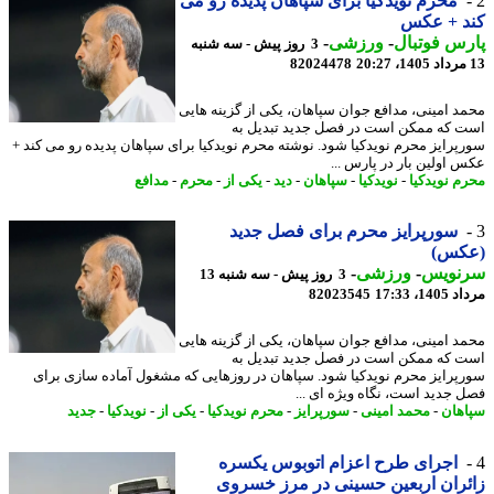
محرم نویدکیا برای سپاهان پدیده رو می
د + عکس
س فوتبال
-
ورزشی
-
3 روز پیش - سه شنبه
82024478
د امینی، مدافع جوان سپاهان، یکی از گزینه هایی
 که ممکن است در فصل جدید تبدیل به
پرایز محرم نویدکیا شود. نوشته محرم نویدکیا برای سپاهان پدیده رو می کند +
 اولین بار در پارس ...
م نویدکیا
-
نویدکیا
-
سپاهان
-
دید
-
یکی از
-
محرم
-
مدافع
سورپرایز محرم برای فصل جدید
کس)
نویس
-
ورزشی
-
3 روز پیش - سه شنبه 13
1، 17:33
82023545
د امینی، مدافع جوان سپاهان، یکی از گزینه هایی
 که ممکن است در فصل جدید تبدیل به
پرایز محرم نویدکیا شود. سپاهان در روزهایی که مشغول آماده سازی برای
 جدید است، نگاه ویژه ای ...
هان
-
محمد امینی
-
سورپرایز
-
محرم نویدکیا
-
یکی از
-
نویدکیا
-
جدید
اجرای طرح اعزام اتوبوس یکسره
ران اربعین حسینی در مرز خسروی