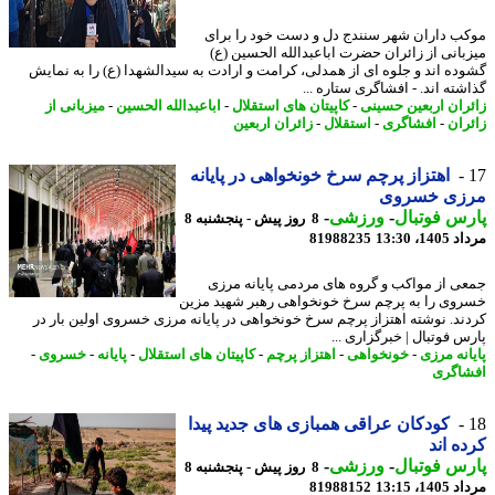
ب داران شهر سنندج دل و دست خود را برای
بانی از زائران حضرت اباعبدالله الحسین (ع)
ده اند و جلوه ای از همدلی، کرامت و ارادت به سیدالشهدا (ع) را به نمایش
شته اند. - افشاگری ستاره ...
ران اربعین حسینی
-
کاپیتان های استقلال
-
اباعبدالله الحسین
-
میزبانی از
ران
-
افشاگری
-
استقلال
-
زائران اربعین
اهتزاز پرچم سرخ خونخواهی در پایانه
زی خسروی
س فوتبال
-
ورزشی
-
8 روز پیش - پنجشنبه 8
1، 13:30
81988235
ی از مواکب و گروه های مردمی پایانه مرزی
وی را به پرچم سرخ خونخواهی رهبر شهید مزین
ند. نوشته اهتزاز پرچم سرخ خونخواهی در پایانه مرزی خسروی اولین بار در
س فوتبال | خبرگزاری ...
انه مرزی
-
خونخواهی
-
اهتزاز پرچم
-
کاپیتان های استقلال
-
پایانه
-
خسروی
-
اگری
کودکان عراقی همبازی های جدید پیدا
ه اند
س فوتبال
-
ورزشی
-
8 روز پیش - پنجشنبه 8
1، 13:15
81988152