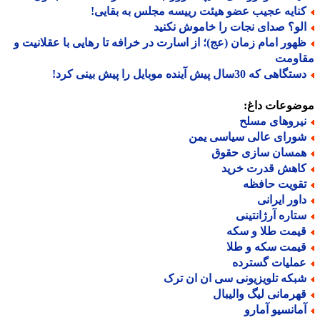
نایه عجیب عضو هیئت رییسه مجلس به بقایی!
لو؟ صدای نجات را خاموش نکنید
هور امام زمان (عج)؛ از اسارت در خرافه تا رهایی با عقلانیت و
اومت
گاهی که 30سال پیش آینده موبایل را پیش بینی کرد!
ضوعات داغ:
یروهای مسلح
ورای عالی سیاسی یمن
مسان سازی حقوق
اهش قدرت خرید
قویت حافظه
اور ایرانی
تاره آرژانتینی
یمت طلا و سکه
یمت سکه و طلا
ملیات گسترده
بکه تلویزیونی سی ان ان ترک
هرمانی لیگ والیبال
مانسیو آمارو