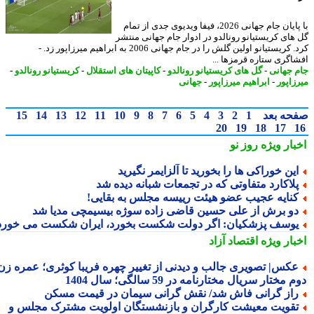
با پایان جام جهانی 2026، فیفا ویدیوی جدی از تمام
های کریستیانو رونالدو در ادوار جام جهانی منتشر
کرد. کریستیانو اولین گلش را در جام جهانی 2006 به ابراهیم میرزاپور زد. -
اگری ستاره قرمزها ...
 جهانی
-
گل های کریستیانو رونالدو
-
کاپیتان های استقلال
-
کریستیانو رونالدو
-
زاپور
-
ابراهیم میرزاپور
-
جهانی
حه بعد
1
2
3
4
5
6
7
8
9
10
11
12
13
14
15
20
19
18
17
بار ویژه
روز نو
ین خوراکی ها را بخورید تا آلزایمر نگیرید
لاکارد متفاوتی که در تجمعات شبانه دیده شد
نایه عجیب عضو هیئت رییسه مجلس به بقایی!
و برش از علی حسین قاضی زاده سوژه بیسیمچی مدیا شد
وسف پزشکیان: اگر دولت شکست بخورد، ایران شکست می خورد
بار ویژه
اقتصاد آزاد
کس| تصویری جالب و دیدنی از تغییر چهره فریبا کوثری؛ عمره زن
 مختار سریال مختارنامه در 59 سالگی؛ سال 1404
از گرانی فاش شد/ نقش گرانی سیمان در قیمت مسکن
قویت معیشت کارگران و بازنشستگان اولویت مشترک مجلس و