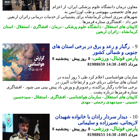
ون درمان دانشگاه علوم پزشکی ایران، از اعزام
 های تخصصی بیهوشی و طب اورژانس به
های مرزی استان کرمانشاه برای پشتیبانی از خدمات درمانی زائران اربعین
 داد. - افشاگری ستاره قرمزها ...
یتان های استقلال
-
دانشگاه علوم پزشکی
-
درمان
-
افشاگری
-
استقلال
-
استان
انشاه
-
زائران اربعین
رگبار و رعد و برق در برخی استان های
بی و شمالی کشور
س فوتبال
-
ورزشی
-
8 روز پیش - پنجشنبه 8
1، 14:30
81988659
سازمان هواشناسی اعلام کرد طی 5 روز آینده در
ان های ساحلی دریای خزر و ارتفاعات البرز، در
ی ساعات رگبار پراکنده، رعدوبرق و وزش باد پیش بینی می شود. - افشاگری
ره قرمزها درباره پشت ...
یتان های استقلال
-
سازمان هواشناسی
-
افشاگری
-
استقلال
-
سیدحسین
نی
-
سیدمهدی رحمتی
-
مهدی
دیدار سردار رادان با خانواده شهیدان
یجانی، نصیرزاده و سلیمانی
س فوتبال
-
ورزشی
-
8 روز پیش - پنجشنبه 8
1، 14:30
81988653