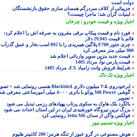
لت است
زییاتی از کلاف سردرگم همسان سازی حقوق بازنشستگان
بنیات گران شد؛ ماجرا چیست؟
بار ویژه
و قیمت خودرو | چرخان
ورد نام و قیمت پیکاپ برقی مقرون به صرفه اش را اعلام کرد:
 با قیمت 29,945 دلار
چری جتور F700 پلاگین هیبریدی را با 892 اسب بخار و عمق گذرآب
 معرفی کرد
یمت جدید بنزین سوپر وارداتی اعلام شد
یمت پارس نوآ، مرداد 1405
رایط فروش وانت زامیاد EX، مرداد 1405
بار ویژه
تک ناک
رخودروی ۲.۵ میلیون دلاری Blackbird هنسی رونمایی شد + تصویر
گوشی M8 Power پوکو با باتری ۸۰۰۰ میلی آمپرساعتی معرفی شد
تصویر
الگرد بلک هاوک به سکوی پرتاب پهپادهای رزمی تبدیل می شود
زرگ ترین نیروگاه خورشیدی ایران در این استان احداث می شود
ولکس واگن از سدان Jetta M6 رونمایی کرد
بار ویژه
تسنیم نیوز
هوش مصنوعی در گرو عبور از تنگه هرمز؛ 200 کانتینر هلیوم