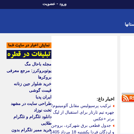
-
ورود
عضویت
تانها
مجله باحال مگ
یوتوبروکرز: مرجع معرفی
بروکرها
خرید شلوار جین زنانه
قیمت گوشی
ایران پدیا
اخبار داغ:
طراحی سایت در مشهد
ترکیب پرسپولیس مقابل آلومینیوم/
تخت نوزاد
چهره تیم تارتار برای استقبال از لیگ
دانلود تلگرام و تلگرام
برتر +عکس
طلایی
جدول قطعی برق شهرکرد، بروجن
خرید ممبر تلگرام بدون
و لردگان فردا یکشنبه 18 مرداد 1405