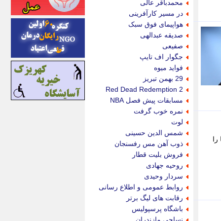
محمدباقر عالی
اینتیتر
در مسیر کارآفرینی
ایونا نیوز
هواپیمای فوق سبک
بازتاب آنلاین
صدیقه عبدالهی
باشگاه خبرنگاران
صفیعی
باغستان نیوز
جگوار اف تایپ
بامبوک
فواید میوه
ببین و بخون
29 بهمن تبریز
بدینسان
Red Dead Redemption 2
بنکر
مسابقات پیش فصل NBA
بیت ران
نمره خوب گرفت
پارس فوتبال
لوت
پارسینه
شمس الدین حسینی
را
پارسینه پلاس
ذوب آهن مس رفسنجان
پاز آنلاین
فروش بلیت قطار
پاس گل
روحیه جهادی
پانا
سردار وحیدی
پرتو نیوز
روابط عمومی و اطلاع رسانی
پرسون
رقابت های لیگ برتر
پنجره نیوز
باشگاه پرسپولیس
پویامگ
نساجی مازندران