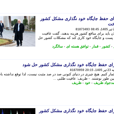
ی حفظ جایگاه خود نگذاری مشکل کشور
اخت
81873493
ن باید برای منافع کشور هزینه بدهند، گفت عافیت
 پست و جایگاه خود کاری کند که مشکلات کشور حل
-
کشور
-
قمار
-
توافق هسته ای
-
سالگرد
ای حفظ جایگاه خود نگذاری مشکل کشور حل شود
81870959
قمار کنیم. هیچ چیزی در دنیای کنونی صد در صد مثبت نیست، لذا توقع نداشته با
مین طور نوشتند. - ظریف: عافیت طلبی ...
دجواد ظریف
-
خود
-
ظریف
ای حفظ جایگاه خود نگذاری مشکل کشور