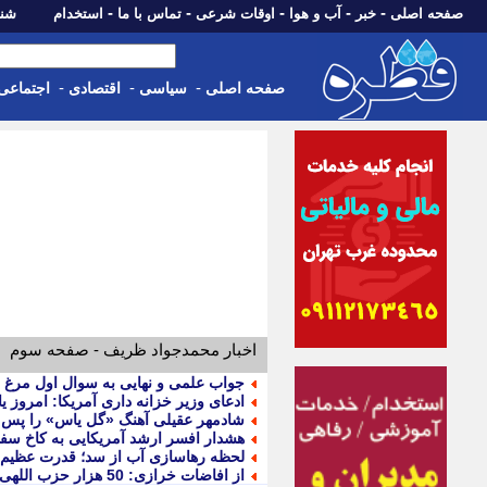
-
-
-
-
-
صفحه اصلی
خبر
آب و هوا
اوقات شرعی
تماس با ما
استخدام
شنبه، 17 مرداد 405
-
-
-
صفحه اصلی
سیاسی
اقتصادی
اجتماعی
اخبار محمدجواد ظریف - صفحه سوم
جواب علمی و نهایی به سوال اول مرغ ب
ادعای وزیر خزانه داری آمریکا: امروز یا 
شادمهر عقیلی آهنگ «گل یاس» را پس از 28 سال بازخوانی
هشدار افسر ارشد آمریکایی به کاخ سفی
لحظه رهاسازی آب از سد؛ قدرت عظیم ن
از افاضات خرازی: 50 هزار حزب اللهی بریزند خیابان ها و بی حجاب ها را بکشند و نیرو های دولتی را ناکار کنند!