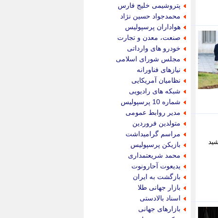
جام جم
پتروشیمی خلیج فارس
جدید پرس
محمدجواد حسین نژاد
جماران
هواداران پرسپولیس
جوان ایرانی
صنعت، معدن و تجارت
جهان مانا
خودرو های وارداتی
جهان نگر
مجلس شورای اسلامی
جهان نیوز
نیازهای فناورانه
چطور
نظامیان آمریکایی
چمپیونات
شبکه های رادیویی
چمدون
شماره 10 پرسپولیس
چه خبر
مدیر روابط عمومی
حادثه 24
متولدین فروردین
حرف تو
مراسم گرامیداشت
حوادث پلاس
شید
بازیکن پرسپولیس
حوزه نیوز
محمد شریعتمداری
خبر آنلاین
یدیعوت آحارونوت
خبر جنوب
بازگشت به ایران
خبر سیاسی
بازار جهانی طلا
خبر گردون
اسناد بالادستی
خبر ورزشی
بازارهای جهانی
خبرجو