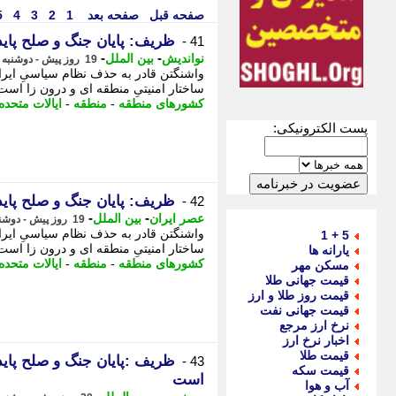
صفحه قبل
صفحه بعد
1
2
3
4
5
ظریف: پایان جنگ و صلح پای
41 -
-
-
نواندیش
بین الملل
19 روز پیش - دوشنبه 29 تیر 1405، 11:16
واشنگتن قادر به حذف نظام سیاسیِ ایران
ساختار امنیتیِ منطقه ای و درون زا اس
کشورهای منطقه
-
منطقه
-
ایالات متحده
پست الکترونیکی:
ظریف: پایان جنگ و صلح پای
42 -
-
-
عصر ایران
بین الملل
19 روز پیش - دوشنبه 29 تیر 1405، 10:35
واشنگتن قادر به حذف نظام سیاسیِ ایران
5 + 1
ساختار امنیتیِ منطقه ای و درون زا اس
یارانه ها
کشورهای منطقه
-
منطقه
-
ایالات متحده
مسکن مهر
قیمت جهانی طلا
قیمت روز طلا و ارز
قیمت جهانی نفت
نرخ ارز مرجع
اخبار نرخ ارز
قیمت طلا
ظریف :پایان جنگ و صلح پاید
43 -
قیمت سکه
است
آب و هوا