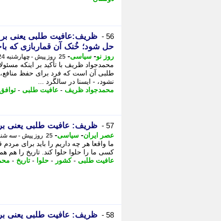
ظریف:عافیت طلبی یعنی برا
56 -
حل شود؛ خُنک آن قماربازی که ب
-
-
روز نو
سیاسی
25 روز پیش - چهارشنبه 24 تیر 1405، 08:45
محمدجواد ظریف با تأکید بر اینکه مسئولا
طلبی آن است که فرد برای حفظ منافع،
نشود، - ایسنا در سالگرد ...
محمدجواد ظریف
-
عافیت طلبی
-
توافق
ظریف: عافیت طلبی یعنی بر
57 -
-
-
عصر ایران
سیاسی
25 روز پیش - سه شنبه 23 تیر 1405، 20:15
ما واقعا هر چه داریم را باید برای مردم 
کسی ما را حلوا حلوا کند. تاریخ را هم ه
عافیت طلبی
-
کشور
-
حلوا
-
تاریخ
-
محم
ظریف: عافیت طلبی یعنی بر
58 -