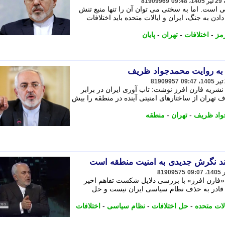
81909969
 است. اما به سختی می توان آن را تنها منبع تنش
ادن به جنگ، ایران و ایالات متحده باید اختلافات
مز
-
اختلافات
-
تهران
-
پایان
 به روایت محمدجواد ظریف
81909957
نشریه فارن افرز نوشت: تاب آوری ایران در برابر
تهران از ساختارهای امنیتی آینده در منطقه را بیش
واد ظریف
-
تهران
-
منطقه
زمند نگرش جدیدی به امنیت منطقه است
81909575
«فارن افرز» با بررسی دلایل شکست تفاهم اخیر
ن قادر به حذف نظام سیاسی ایران نیست و حل
الات متحده
-
حل اختلافات
-
نظام سیاسی
-
اختلافات