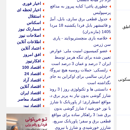
اخبار فوری
چطوری یاغی! کنایه پیروز به مدافع
اخبار لحظه ای
پرسپولیس
استقلال
جدول قطعی برق ساری، بابل، آمل
اسکناس
و قائمشهر بابل فردا یکشنبه 18 مرداد
اطق
اسمارتک نیوز
1405 (مازندران)
اصلاحات نیوز
خلاصه بازی منچستریونایتد - پاری
اطلاعات آنلاین
سن ژرمن
اعتماد آنلاین
عضو کمیسیون امنیت ملی: عوارض
افق امروز
تعیین شده برای تنگه هرمز توسط
افکارنیوز
ایران 7 درصد و عمان 3 درصد است
اقتصاد 100
زلنسکی: حملات روسیه هیچ نیروگاه
اقتصاد 24
حرارتی سالمی برای اوکراین به جای
مسکونی
اقتصاد آزاد
نگذاشته است
اقتصاد آنلاین
دانستنی ها و تکنولوژی روز | 3 روش
اقتصاد ایران
شارژ گوشی بدون نیاز به پریز برق در
اقتصاد معاصر
مواقع اضطراری؛ از پاوربانک تا شارژ
اقتصاد نیوز
با نور خورشید / شارژ گوشی بدون
اکو ایران
برق شد؛ 3 راهکار ساده برای مواقع
اکوفارس
قطعی برق و سفر؛ پاوربانک سریع،
اکونگار
شارژر خورشیدی و شارژ با نیروی