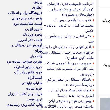
ریزش
+برنامه خاموشی فلارد، فارسان،
عطاری
کوهرنگ، فرخشهر، خانمیرزا و...
فروشگاه لوله و اتصالات
(چهارمحال و بختیاری )
پخش زنده جام جهانی
عجیب اما واقعی؛ دیس بک
ِ یک
قیمت طلا دست دوم
محمدرضا گلزار به کریس رونالدو +
سرور اچ پی
عکس
پنجره وین تک
قفل انتقال جنجالی پرسپولیس باز
قیمت دلار امروز
شد
آموزش ارز دیجیتال در
آقای فنونی زاده حد خودتان را بدانید/
تهران
حرفهای جنجالی چینی: استقلالی شدم
وانت بار
مایلی کهن خطم زد!
بهترین طراحی سایت یزد
سرپرست روابط عمومی شرکت
ِ یک
خرید مانیتور استوک
ملی گاز ایران منصوب شد؛ سعید
خرید فالوور پاپ آپ
داوری پور
اینستاگرام
باشگاه استقلال در انتظار توافق
هدایای تبلیغاتی
دوباره با منیرالحدادی
خرید سالت
قیمت طلا، سکه و دلار در بازار
هزینه چاپ کتاب با ارزان
امروز به چه عددی رسید؟
ترین قیمت
پیش بینی هوش مصنوعی ایلان
چاپ کتاب ویژه رتبه بندی
ماسک: قیمت ریپل تا پایان 2026 به 5