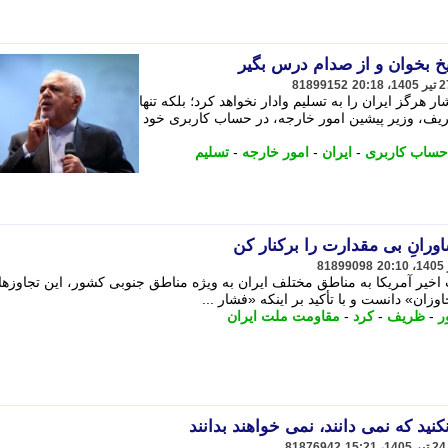
 بخوان و از صدام درس بگیر
81899152
 هرگز ایران را به تسلیم وادار نخواهد کرد؛ بلکه تنها
ریف، وزیر پیشین امور خارجه، در حساب کاربری خود
حساب کاربری
-
ایران
-
امور خارجه
-
تسلیم
انِ بی مقدارت را برکنار کن
81899098
یر آمریکا به مناطق مختلف ایران به ویژه مناطق جنوبی کشور، این تجاوزها 
ان» دانست و با تأکید بر اینکه «فشار ...
ر
-
ظریف
-
کرد
-
مقاومت ملت ایران
 که نمی دانند، نمی خواهند بدانند
81876942