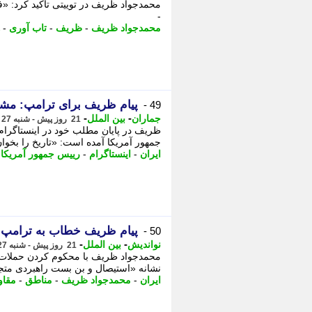
محمدجواد ظریف در توییتی تاکید کرد: «فشا
-
محمدجواد ظریف
-
ظریف
-
تاب آوری
-
پیام ظریف برای ترامپ: مشاو
49 -
-
-
جماران
بین الملل
21 روز پیش - شنبه 27 تیر 1405، 20:30
ظریف در پایان مطلب خود در اینستاگرام
جمهور آمریکا آمده است: «تاریخ را بخوا
ایران
-
اینستاگرام
-
رییس جمهور آمریکا
-
پیام ظریف خطاب به ترامپ
50 -
-
-
نواندیش
بین الملل
21 روز پیش - شنبه 27 تیر 1405، 20:26
محمدجواد ظریف با محکوم کردن حملات اخ
نشانه «استیصال و بن بست راهبردی متجاوز
ایران
-
محمدجواد ظریف
-
مناطق
-
مقاو