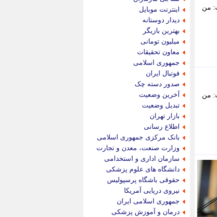
پویه آنلاین
 گفت: من
اینترنت موبایل
پیام نفت
دیدار دوستانه
تابناک
بهترین بازیگر
تازه نیوز
میلیون تومانی
تبیان
معاون تحقیقات
تجارت نیوز
جمهوری اسلامی
تحریریه
فوتبال ایران
ترابر نیوز
صدور دسته چک
ترفندباز
آخرین وضعیت
 گفت: من
تریبون اقتصاد
تبدیل وضعیت
تسنیم نیوز
بازار تهران
تک ناک
اطلاع رسانی
تکراتو
بانک مرکزی جمهوری اسلامی
توریسم آنلاین
وزارت صنعت، معدن و تجارت
تولید نیوز
سازمان اداری و استخدامی
تیتر فوری
دانشگاه های علوم پزشکی
تیکنا
حقوقی باشگاه پرسپولیس
جاب ویژن
نیروی دریایی آمریکا
جار نیوز
جمهوری اسلامی ایران
جالبتر
درمان و آموزش پزشکی