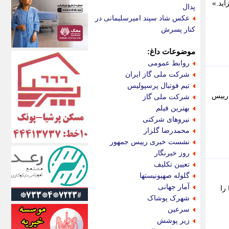
اکونیوز
اید.»
پدال
الف
عکس شاد سپند امیرسلیمانی در
انتشار آنلاین
کنار پسرش
اندیشه قرن
اندیشه معاصر
موضوعات داغ:
اندیشه ها
روابط عمومی
انرژی پرس
شرکت ملی گاز ایران
ای استخدام
تیم فوتبال پرسپولیس
ایتنا
 رییس
شرکت ملی گاز
ایراف
بهترین فیلم
ایران آرت
نیروهای شرکتی
ایران آنلاین
محمدرضا گلزار
ایران زندگی
نشست خبری رییس جمهور
ایران فوری
روز خبرنگار
ایرانی روز
تعیین تکلیف
ایرانیتال
گلوله صهیونیستها
ایرنا
آمار جهانی
را
ایسکانیوز
شهرک پوشاک
ایسنا
سرعین
ایکنا
زیر پوشش
ایلنا