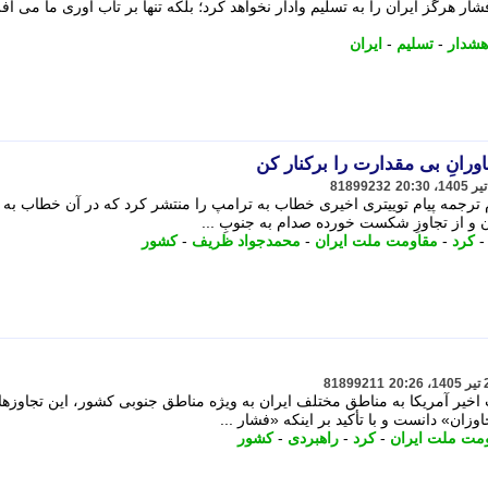
ر هرگز ایران را به تسلیم وادار نخواهد کرد؛ بلکه تنها بر تاب آوری ما می افز
هشدار
-
تسلیم
-
ایران
رانِ بی مقدارت را برکنار کن
81899232
 ترجمه پیام توییتری اخیری خطاب به ترامپ را منتشر کرد که در آن خطاب به
ن و از تجاوزِ شکست خورده صدام به جنوبِ ...
کرد
-
مقاومت ملت ایران
-
محمدجواد ظریف
-
کشور
81899211
یر آمریکا به مناطق مختلف ایران به ویژه مناطق جنوبی کشور، این تجاوزها 
ان» دانست و با تأکید بر اینکه «فشار ...
مت ملت ایران
-
کرد
-
راهبردی
-
کشور