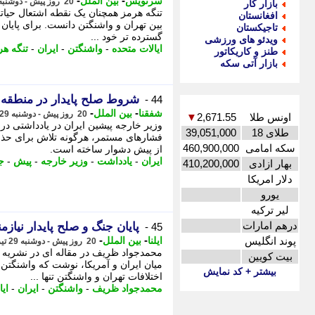
-
-
سرنویس
بین الملل
20 روز پیش - دوشنبه 29 تیر 1405، 09:48
بازار کار
تنگه هرمز همچنان یک نقطه اشتعال حیاتی
افغانستان
بین تهران و واشنگتن دانست. برای پایان د
تاجیکستان
گسترده تر خود ...
ویدئو های ورزشی
ایالات متحده
-
واشنگتن
-
ایران
-
تنگه هر
طنز و کاریکاتور
بازار آتی سکه
شروط صلح پایدار در منطقه
44 -
-
-
شفقنا
بین الملل
20 روز پیش - دوشنبه 29 تیر 1405، 09:47
اونس طلا
2,671.55
▼
وزیر خارجه پیشین ایران در یادداشتی در 
طلای 18
39,051,000
فشارهای مستمر، هرگونه تلاش برای حذف 
سکه امامی
460,900,000
از پیش دشوار ساخته است.
ایران
-
یادداشت
-
وزیر خارجه
-
پیش
-
ج
بهار ازادی
410,200,000
دلار امریکا
یورو
لیر ترکیه
درهم امارات
پایان جنگ و صلح پایدار نیا
45 -
-
-
پوند انگلیس
ایلنا
بین الملل
20 روز پیش - دوشنبه 29 تیر 1405، 09:07
محمدجواد ظریف در مقاله ای در نشریه 
بیت کویین
میان ایران و آمریکا، نوشت که واشنگت
بیشتر + کد نمایش
اختلافات تهران و واشنگتن تنها ...
محمدجواد ظریف
-
واشنگتن
-
ایران
-
ای