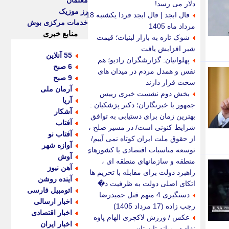
معلمان
دلار می رسد!
رز موزیک
فال ابجد | فال ابجد فردا یکشنبه 18
خدمات مرکزی بوش
مرداد ماه 1405
منابع خبری
شوک تازه به بازار لبنیات؛ قیمت
شیر افزایش یافت
55 آنلاین
پهلوانیان: گزارشگران رادیو؛ هم
6 صبح
نفس و همدل مردم در میدان های
9 صبح
سخت قرار دارند
آرمان ملی
بخش دوم نشست خبری رییس
آریا
جمهور با خبرنگاران؛ دکتر پزشکیان :
آشکار
بهترین زمان برای دستیابی به توافق
آفتاب
شرایط کنونی است/ در مسیر صلح ،
آفتاب نو
از حقوق ملت ایران کوتاه نمی آییم/
آوازه شهر
توسعه مناسبات اقتصادی با کشورهای
آوش
منطقه و سازمانهای منطقه ای ،
آهن نیوز
راهبرد دولت برای مقابله با تحریم ها /
آینده روشن
اتکای اصلی دولت به ظرفیت د�
اتومبیل فارسی
دستگیری 4 متهم قتل حمیدرضا
اخبار ارسالی
رجب زاده (17 مرداد 1405)
اخبار اقتصادی
عکس / ورزش لاکچری الهام پاوه
اخبار ایران
نژاد در میانه تابستان