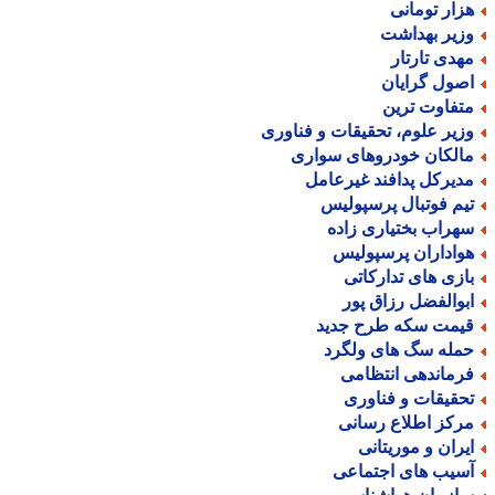
زار تومانی
زیر بهداشت
هدی تارتار
صول گرایان
تفاوت ترین
زیر علوم، تحقیقات و فناوری
الکان خودروهای سواری
دیرکل پدافند غیرعامل
یم فوتبال پرسپولیس
هراب بختیاری زاده
واداران پرسپولیس
ازی های تدارکاتی
بوالفضل رزاق پور
یمت سکه طرح جدید
مله سگ های ولگرد
رماندهی انتظامی
حقیقات و فناوری
رکز اطلاع رسانی
یران و موریتانی
سیب های اجتماعی