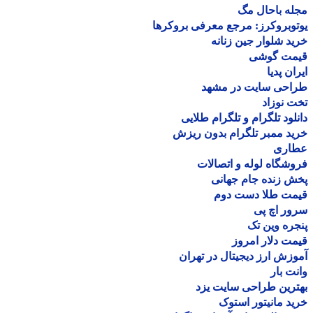
ه باحال مگ
وبروکرز: مرجع معرفی بروکرها
د شلوار جین زنانه
مت گوشی
ان پدیا
احی سایت در مشهد
 نوزاد
لود تلگرام و تلگرام طلایی
د ممبر تلگرام بدون ریزش
اری
شگاه لوله و اتصالات
 زنده جام جهانی
مت طلا دست دوم
ر اچ پی
ره وین تک
ت دلار امروز
زش ارز دیجیتال در تهران
ت بار
رین طراحی سایت یزد
د مانیتور استوک