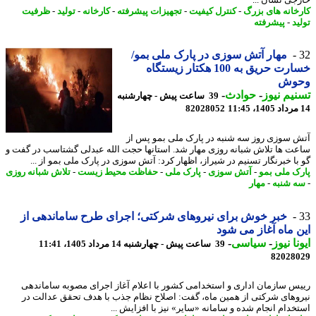
خانه های بزرگ
-
کنترل کیفیت
-
تجهیزات پیشرفته
-
کارخانه
-
تولید
-
ظرفیت
د
-
پیشرفته
مهار آتش سوزی در پارک ملی بمو/
خسارت حریق به 100 هکتار زیستگاه
وش
یم نیوز
-
حوادث
-
39 ساعت پیش - چهارشنبه
82028052
 سوزی روز سه شنبه در پارک ملی بمو پس از
ت ها تلاش شبانه روزی مهار شد. استانها حجت الله عبدلی گشتاسب در گفت و
با خبرنگار تسنیم در شیراز، اظهار کرد: آتش سوزی در پارک ملی بمو از ...
ک ملی بمو
-
آتش سوزی
-
پارک ملی
-
حفاظت محیط زیست
-
تلاش شبانه روزی
 شنبه
-
مهار
خبر خوش برای نیروهای شرکتی؛ اجرای طرح ساماندهی از
 ماه آغاز می شود
نا نیوز
-
سیاسی
-
39 ساعت پیش - چهارشنبه 14 مرداد 1405، 11:41
82028
س سازمان اداری و استخدامی کشور با اعلام آغاز اجرای مصوبه ساماندهی
وهای شرکتی از همین ماه، گفت: اصلاح نظام جذب با هدف تحقق عدالت در
خدام انجام شده و سامانه «سایر» نیز با افزایش ...