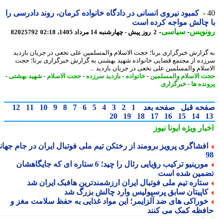
کمبود نیروی انسانی در دادگاه خانواده کرمان، روند دادرسی را
چالش مواجه کرده است
نویس
-
سیاسی
-
2 روز پیش - چهارشنبه 14 مرداد 1405، 02:18
82025792
گزارش خبرگزاری برنا؛ حجت الاسلام والمسلمین علی نخعی در جریان بازدید
ده از مجتمع قضایی خانواده شهید بهشتی به گزارش خبرگزاری برنا؛ حجت
سلام والمسلمین علی نخعی در جریان بازدید ...
 الاسلام والمسلمین
-
خانواده
-
بازدید سرزده
-
حجت الاسلام
-
شهید بهشتی
-
نده ها
-
خبرگزاری
حه قبل
صفحه بعد
1
2
3
4
5
6
7
8
9
10
11
12
20
19
18
17
16
15
14
بار ویژه
ایونا نیوز
فشاگری پرویز برومند از رختکن تیم ملی فوتبال ایران در جام جهانی
مورینیو ترکیب رؤیایی رئال را چید؛ 6 ستاره ای که جایگاهشان
مین شده است
تاره تیم ملی فوتبال ایران ارزشمندترین هافبک ایران شد
اپیتان سابق پرسپولیس وارد چالش بزرگ شد
وراکی های ضد آلزایمر؛ این مواد غذایی به حفظ سلامت مغز و
فظه کمک می کنند