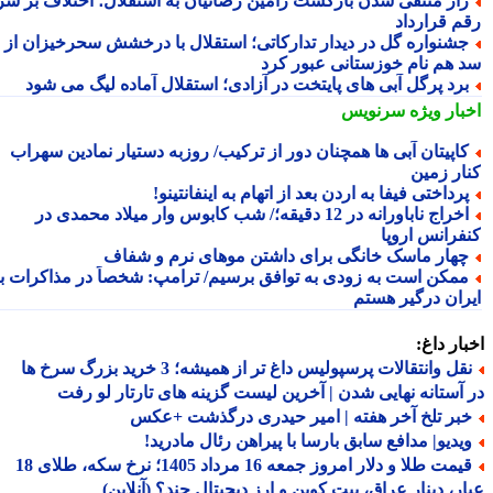
از منتفی شدن بازگشت رامین رضائیان به استقلال؛ اختلاف بر سر
م قرارداد
شنواره گل در دیدار تدارکاتی؛ استقلال با درخشش سحرخیزان از
 هم نام خوزستانی عبور کرد
رد پرگل آبی های پایتخت در آزادی؛ استقلال آماده لیگ می شود
بار ویژه
سرنویس
اپیتان آبی ها همچنان دور از ترکیب/ روزبه دستیار نمادین سهراب
ار زمین
رداختی فیفا به اردن بعد از اتهام به اینفانتینو!
اخراج ناباورانه در 12 دقیقه؛/ شب کابوس وار میلاد محمدی در
فرانس اروپا
هار ماسک خانگی برای داشتن موهای نرم و شفاف
مکن است به زودی به توافق برسیم/ ترامپ: شخصاً در مذاکرات با
ران درگیر هستم
ار داغ:
نقل وانتقالات پرسپولیس داغ تر از همیشه؛ 3 خرید بزرگ سرخ ها
آستانه نهایی شدن | آخرین لیست گزینه های تارتار لو رفت
بر تلخ آخر هفته | امیر حیدری درگذشت +عکس
یدیو| مدافع سابق بارسا با پیراهن رئال مادرید!
قیمت طلا و دلار امروز جمعه 16 مرداد 1405؛ نرخ سکه، طلای 18
ر، دینار عراق، بیت کوین و ارز دیجیتال چند؟ (آنلاین)