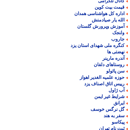
انال تلگرامی
یمت بیت کوین
داره کل هواشناسی همدان
لله یار صیادمنش
موزش وپرورش گلستان
لنجک
اروب
نگره ملی شهدای استان یزد
هضتی ها
ندره مارینر
وستاهای دلفان
ن پائولو
وزه علمیه الغدیر اهواز
ییس اتاق اصناف یزد
ب ژاول
رایط غیر ایمن
یرانق
ل نرگس خوسف
فر به هند
یکاسو
بت نام تهران