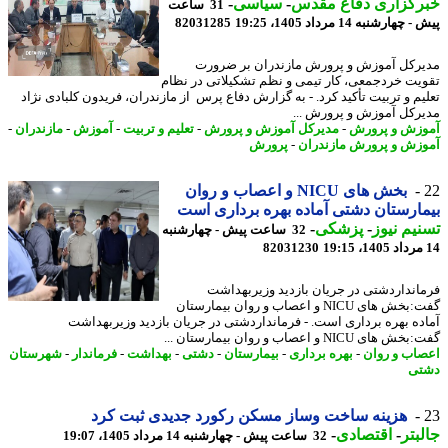
رگزاری دفاع مقدس
-
سیاسی
-
31 ساعت
هارشنبه 14 مرداد 1405، 19:25
82031285
رکل آموزش و پرورش مازندران بر ضرورت
یت خردجمعی، کار تیمی و نظم تشکیلاتی در نظام
یم و تربیت تأکید کرد. - به گزارش دفاع پرس از مازندران، فریدون کلبادی نژاد
رکل آموزش و پرورش ...
زش و پرورش
-
مدیرکل آموزش و پرورش
-
تعلیم و تربیت
-
آموزش
-
مازندران
-
زش و پرورش مازندران
-
پرورش
بخش های NICU و اعصاب و روان
ارستان دشتی آماده بهره برداری است
یم نیوز
-
پزشکی
-
32 ساعت پیش - چهارشنبه
82031230
انداردشتی در جریان بازدید وزیربهداشت
گفت:بخش های NICU و اعصاب و روان بیمارستان
ده بهره برداری است. - فرمانداردشتی در جریان بازدید وزیربهداشت
ای NICU و اعصاب و روان بیمارستان ...
اب و روان
-
بهره برداری
-
بیمارستان
-
دشتی
-
بهداشت
-
فرماندار
-
شهرستان
تی
هزینه ساخت وساز مسکن رکورد جدیدی ثبت کرد
بتر
-
اقتصادی
-
32 ساعت پیش - چهارشنبه 14 مرداد 1405، 19:07