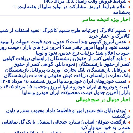
رایط فروش وانت زامیاد EX، مرداد 1405
علام شرایط فروش مشارکت در تولید سایپا از هفته آینده +
شنامه
بار ویژه
اندیشه معاصر
میم کالابرگ | جزئیات طرح شمیم کالابرگ | نحوه استفاده از شمیم
لابرگ و اعتبار خرید
دس امروز کیلویی چند است؟؛ جدول جدید قیمت حبوبات را ببینید /
مت نخود و لوبیا امروز چقدر شد؟ آخرین نرخ های بازار / قیمت روز
وبات اعلام شد؛ جزئیات نرخ عدس، نخود و لوبیا
انلود گواهی کسر از حقوق بازنشستگان | راهنمای دریافت گواهی
ر از حقوق بازنشستگان | نحوه دانلود گواهی کسر از حقوق
روفایل بازنشستگان بانک تجارت | ورود به پروفایل بازنشستگان
نک تجارت | راهنمای دریافت فیش حقوقی و خدمات بازنشستگان
قیمت خودروهای ایران خودرو سایپا امروز پنجشنبه ۱۵ مرداد ۱۴۰۵ |
قیمت خودروهای ایران خودرو سایپا امروز پنجشنبه ۱۵ مرداد ۱۴۰۵ در
زار | آخرین جدول قیمت محصولات ایران خودرو و سایپا
بار فوتبال در صبح فوتبالی
ویدئو) پایان تلخ عشق امیر و فاطمه؛ داماد محبوب سندرم داون
گذشت
ازگشت طوفان آسانی؛ ستاره جنجالی استقلال با یک گل تماشایی
ه را به خود امیدوار کرد