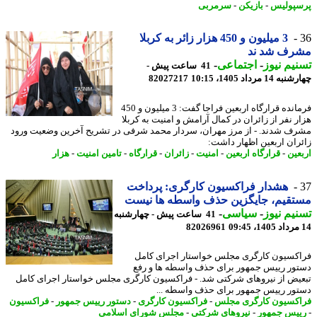
پولیس
-
بازیکن
-
سرمربی
3 میلیون و 450 هزار زائر به کربلا
رف شد ند
یم نیوز
-
اجتماعی
-
41 ساعت پیش -
14 مرداد 1405، 10:15
82027217
فرمانده قرارگاه اربعین فراجا گفت: 3 میلیون و 450
ر نفر از زائران در کمال آرامش و امنیت به کربلا
ف شدند. - از مرز مهران، سردار محمد شرفی در تشریح آخرین وضعیت ورود
ران اربعین اظهار داشت:
عین
-
قرارگاه اربعین
-
امنیت
-
زائران
-
قرارگاه
-
تامین امنیت
-
هزار
هشدار فراکسیون کارگری: پرداخت
تقیم، جایگزین حذف واسطه ها نیست
یم نیوز
-
سیاسی
-
41 ساعت پیش - چهارشنبه
82026961
کسیون کارگری مجلس خواستار اجرای کامل
ور رییس جمهور برای حذف واسطه ها و رفع
یض از نیروهای شرکتی شد. - فراکسیون کارگری مجلس خواستار اجرای کامل
ور رییس جمهور برای حذف واسطه ...
کسیون کارگری مجلس
-
فراکسیون کارگری
-
دستور رییس جمهور
-
فراکسیون
یس جمهور
-
نیروهای شرکتی
-
مجلس شورای اسلامی