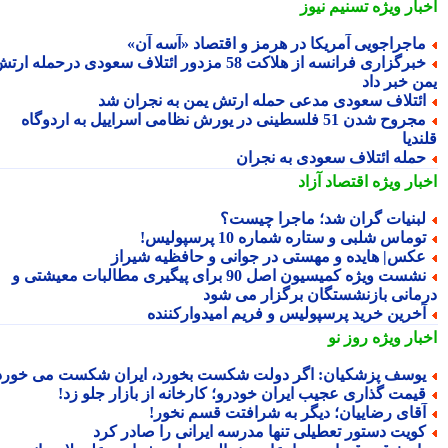
بار ویژه
تسنیم نیوز
اجراجویی آمریکا در هرمز و اقتصاد «آسه آن»
خبرگزاری فرانسه از هلاکت 58 مزدور ائتلاف سعودی درحمله ارتش
ن خبر داد
ئتلاف سعودی مدعی حمله ارتش یمن به نجران شد
مجروح شدن 51 فلسطینی در یورش نظامی اسراییل به اردوگاه
دیا
مله ائتلاف سعودی به نجران
بار ویژه
اقتصاد آزاد
بنیات گران شد؛ ماجرا چیست؟
وماس شلبی و ستاره شماره 10 پرسپولیس!
کس| هایده و مهستی در جوانی و حافظیه شیراز
نشست ویژه کمیسیون اصل 90 برای پیگیری مطالبات معیشتی و
مانی بازنشستگان برگزار می شود
خرین خرید پرسپولیس و فریم امیدوارکننده
بار ویژه
روز نو
وسف پزشکیان: اگر دولت شکست بخورد، ایران شکست می خورد
یمت گذاری عجیب ایران خودرو؛ کارخانه از بازار جلو زد!
قای رضاییان؛ دیگر به شرافتت قسم نخور!
ویت دستور تعطیلی تنها مدرسه ایرانی را صادر کرد