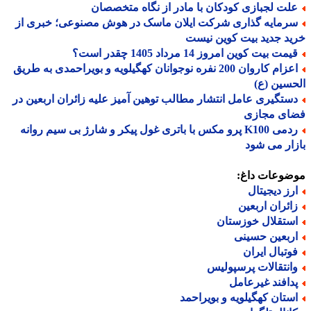
لت لجبازی کودکان با مادر از نگاه متخصصان
رمایه گذاری شرکت ایلان ماسک در هوش مصنوعی؛ خبری از
د جدید بیت کوین نیست
مت بیت کوین امروز 14 مرداد 1405 چقدر است؟
اعزام کاروان 200 نفره نوجوانان کهگیلویه و بویراحمدی به طریق
سین (ع)
ستگیری عامل انتشار مطالب توهین آمیز علیه زائران اربعین در
ای مجازی
ردمی K100 پرو مکس با باتری غول پیکر و شارژ بی سیم روانه
ار می شود
ضوعات داغ:
رز دیجیتال
ائران اربعین
ستقلال خوزستان
ربعین حسینی
وتبال ایران
انتقالات پرسپولیس
دافند غیرعامل
ستان کهگیلویه و بویراحمد