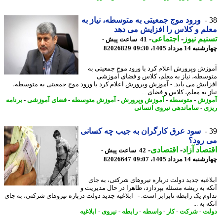
ورود موج جمعیتی به متوسطه، نیاز به
م و کلاس را افزایش می دهد
یم نیوز
-
اجتماعی
-
41 ساعت پیش -
14 مرداد 1405، 09:30
82026829
زش وپرورش اعلام کرد با ورود موج جمعیتی به
سطه، نیاز به معلم، کلاس و فضای آموزشی
ایش می یابد. - آموزش وپرورش اعلام کرد با ورود موج جمعیتی به متوسطه،
 به معلم، کلاس و فضای ...
وزش
-
متوسطه
-
آموزش وپرورش
-
آموزش متوسطه
-
فضای آموزشی
-
برنامه
ی
-
ساماندهی نیروی انسانی
سود عرق کارگران به جیب چه کسانی
 رود؟
صاد آزاد
-
اقتصادی
-
42 ساعت پیش -
14 مرداد 1405، 09:07
82026647
اغیه جدید دولت درباره نیروهای شرکتی، به جای
ه به ریشه مسئله بپردازد، ظاهرا در حال مدیریت و
وم یک رابطه نابرابر است. - ابلاغیه جدید دولت درباره نیروهای شرکتی، به جای
 به ...
ت
-
شرکت
-
کار
-
واسطه
-
رابطه
-
نیروی
-
ابلاغیه