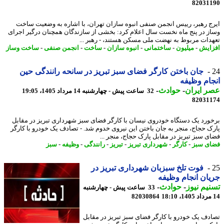
82031
ج رهبر، رییس انجمن صنفی انبوه سازان تهران، با اشاره به وضعیت ساخت
ز در پنج ماه نخست سال اعلام کرد: بخشی از سازندگان همچنان درگیر اجرای
دات مربوط به نهضت ملی مسکن هستند، - رهبر ...
ایش
-
میلیون
-
ساختمانی
-
انبوه سازان
-
ساخت
-
انجمن صنفی
-
ساخت وساز
جان باختن کارگر فضای سبز تبریز در سانحه رانندگی حین
ام وظیفه
 ایران
-
حوادث
-
32 ساعت پیش - چهارشنبه 14 مرداد 1405، 19:05
82031
ورد یک دستگاه خودروی نیسان با کارگر فضای سبز شهرداری تبریز در مقابل
ک حجاج، منجر به جان باختن این نیروی خدوم شد. - تصادف یک خودرو با کارگر
ی سبز تبریز در مقابل پارک حجاج، منجر ...
ی سبز
-
کارگر
-
شهرداری تبریز
-
تبریز
-
رانندگی
-
وظیفه
-
سبز
فوت تلخ سبزبان شهرداری تبریز در
ان انجام وظیفه
یم نیوز
-
حوادث
-
33 ساعت پیش - چهارشنبه
82030864
دف یک خودرو با کارگر فضای سبز تبریز در مقابل