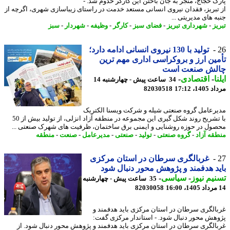
ک حجاج، منجر به جان باختن این کارگر خدوم شد. -
تبریز، فقدان نیروی انسانی مستعد خدمت در راستای زیباسازی شهری، اگرچه از
 های مدیریتی ...
ز
-
شهرداری تبریز
-
فضای سبز
-
کارگر
-
وظیفه
-
شهردار
-
سبز
تولید با 130 نیروی انسانی ادامه دارد؛
ین ارز و بروکراسی اداری مهم ترین
لش صنعت است
ا
-
اقتصادی
-
34 ساعت پیش - چهارشنبه 14
1، 17:12
82030518
رعامل گروه صنعتی شیله و شرکت ویسنا الکتریک
با تشریح روند شکل گیری این مجموعه در منطقه آزاد انزلی، از تولید بیش از 50
ول در حوزه روشنایی و ایمنی برق ساختمان، ظرفیت های شهرک صنعتی ...
قه آزاد
-
گروه صنعتی
-
تولید
-
صنعتی
-
مدیرعامل
-
صنعت
-
منطقه
غربالگری سرطان در استان مرکزی
د هدفمند و پژوهش محور دنبال شود
یم نیوز
-
سیاسی
-
35 ساعت پیش - چهارشنبه
82030058
الگری سرطان در استان مرکزی باید هدفمند و
هش محور دنبال شود. - استاندار مرکزی گفت:
الگری سرطان در استان مرکزی باید هدفمند و پژوهش محور دنبال شود. از