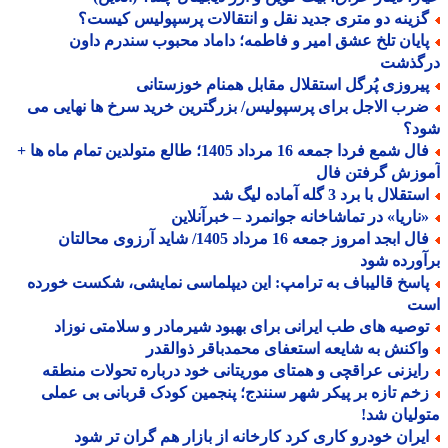
زینه دو متری جدید نقل و انتقالات پرسپولیس کیست؟
ایان تلخ عشق امیر و فاطمه؛ داماد محبوب سندرم داون
گذشت
یروزی پُرگل استقلال مقابل همنام خوزستانی
رب الاجل برای پرسپولیس/ بزرگترین خرید سرخ ها نهایی می
د؟
فال شمع فردا جمعه 16 مرداد 1405؛ طالع متولدین تمام ماه ها +
وزش گرفتن فال
تقلال با برد 3 گله آماده لیگ شد
ناریا» در تماشاخانه جوانمرد – خبرآنلاین
فال ابجد امروز جمعه 16 مرداد 1405/ شاید آرزوی محالتان
ورده شود
اسخ قالیباف به ترامپ: این دیپلماسی نمایشی، شکست خورده
ت
وصیه های طب ایرانی برای بهبود شیرمادر و سلامتی نوزاد
اکنش به شایعه استعفای محمدباقر ذوالقدر
ایزنی عراقچی و همتای موریتانی خود درباره تحولات منطقه
خم تازه بر پیکر شهر سنندج؛ پنجمین کودک قربانی بی عملی
لیان شد!
یران خودرو کاری کرد کارخانه از بازار هم گران تر شود