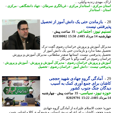
ک، مهدی زندیه وکیلی، ...
ان مرکزی
-
استاندار مرکزی
-
غربالگری سرطان
-
جهاد دانشگاهی
-
مرکزی
-
ان
-
استاندار
بازماندن حتی یک دانش آموز از تحصیل
رفتنی نیست
یم نیوز
-
اجتماعی
-
35 ساعت پیش -
14 مرداد 1405، 15:50
82030002
رکل آموزش و پرورش خراسان رضوی گفت:ترک
یل معنا ندارد و بازماندن حتی یک دانش آموز از
یل پذیرفتنی نیست. استانها صفدر سلطانی، مدیرکل آموزش و پرورش
سان رضوی در گفت وگو با خبرنگار ...
زش و پرورش خراسان رضوی
-
مدیرکل آموزش و پرورش
-
آموزش و پرورش
-
رفتنی نیست
-
دانش آموز
-
خراسان رضوی
-
تحصیل
آمادگی گروه جهادی شهید حججی
ان برای جمع آوری کمک به آسیب
دگان جنگ جنوب کشور
ه نیوز
-
سیاسی
-
35 ساعت پیش - چهارشنبه
82029791
ه/ حجت الاسلام علیزاده از آمادگی گروه جهادی
د حججی کاشان برای اعزام نیروی انسانی و جمع آوری کالا و اجناس جهت