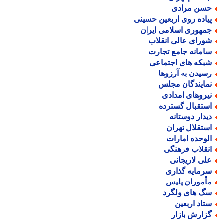
سن مرادی
یاده روی اربعین حسینی
مهوری اسلامی ایران
ورای عالی انقلاب
امانه جامع تجارت
بکه های اجتماعی
سیدن به آرزوها
مایندگان مجلس
یروهای امدادی
ستقبال گسترده
یدار دوستانه
ستقلال تهران
لوحده امارات
نقلاب فرهنگی
لی لاریجانی
رمایه گذاری
أموران پلیس
گ های ولگرد
تاد اربعین
زارش بازار