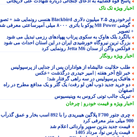
اسخ قوه قضاییه به ادعای جنجالی درباره شهادت علی لاریجانی
بار ویژه
تک ناک
رخودروی ۲.۵ میلیون دلاری Blackbird هنسی رونمایی شد + تصویر
گوشی M8 Power پوکو با باتری ۸۰۰۰ میلی آمپرساعتی معرفی شد
تصویر
الگرد بلک هاوک به سکوی پرتاب پهپادهای رزمی تبدیل می شود
زرگ ترین نیروگاه خورشیدی ایران در این استان احداث می شود
ولکس واگن از سدان Jetta M6 رونمایی کرد
بار ویژه
رونگار
لب حلالیت عالیشاه از هواداران پس از جدایی از پرسپولیس
بر تلخ آخر هفته | امیر حیدری درگذشت +عکس
افبک پرسپولیس در سه راهی گرفتار شد!
و خرید جدید ذوب آهن لو رفت/ یک گلر و یک مدافع مطرح در راه
فهان
بریک جالب تونی کروس به وینیسیوس
بار ویژه
و قیمت خودرو | چرخان
چری جتور F700 پلاگین هیبریدی را با 892 اسب بخار و عمق گذرآب
 معرفی کرد
یمت جدید بنزین سوپر وارداتی اعلام شد
یمت پارس نوآ، مرداد 1405