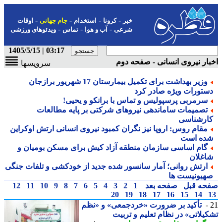
-
-
-
-
خبر
کرونا
استخدام
جام جهانی
اوقات
-
-
-
شرعی
آب و هوا
تماس
ویدئوهای ورزشی
03:17 | 1405/5/15
ار نیروی انسانی - صفحه دوم
سرویسها
وزیر بهداشت برای تکمیل بیمارستان 17 شهریور برازجان
ستورات ویژه صادر کرد
سرمربی پرسپولیس و تماس با برانکو و یحیی!
تصمیمات ساماندهی نیروهای شرکتی بر پایه مطالعات
ارشناسی
مقام روس: اروپا نیز نگران کمبود نیروی انسانی ارتش اوکراین
ده است
گام اساسی سازمان منطقه آزاد کیش برای مسکن بومیان و
اغلان
ارتش روانی؛ آمار سانسور شده جدید از خودکشی و تلفات جنگی
هیونیست ها
حه قبل
صفحه بعد
1
2
3
4
5
6
7
8
9
10
11
12
20
19
18
17
16
15
14
تأکید بر ضرورت «خردجمعی» و «نظم
یلاتی» در نظام تعلیم و تربیت