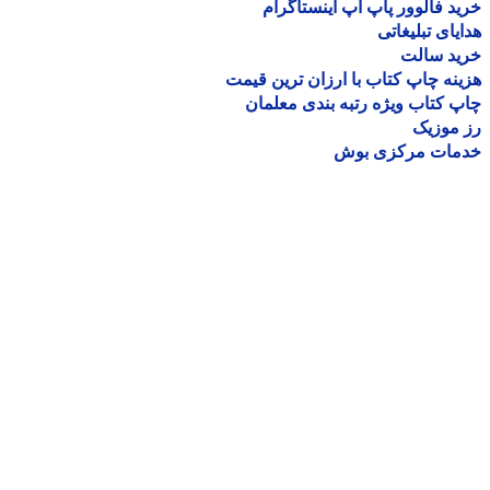
د فالوور پاپ آپ اینستاگرام
یای تبلیغاتی
ید سالت
نه چاپ کتاب با ارزان ترین قیمت
 کتاب ویژه رتبه بندی معلمان
موزیک
مات مرکزی بوش