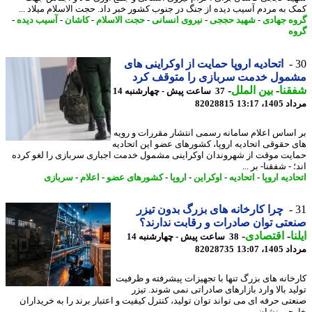
 به مردم آسیب دیده از جنگ در جنوب کشور خبر داد. حجت الاسلام میلاد ...
ه جهادی
-
شهید حججی
-
نیروی انسانی
-
حجت الاسلام
-
کاشان
-
آسیب دیده
-
ه
اتحادیه اروپا حمایت از اوکراینی های
مول خدمت سربازی را متوقف کرد
نا
-
بین الملل
-
37 ساعت پیش - چهارشنبه 14
1، 13:17
82028815
اساس اعلام سامانه رسمی انتشار مقررات و رویه
 حقوقی اتحادیه اروپا، کشورهای عضو این اتحادیه
یت موقت از شهروندان اوکراینی مشمول خدمت اجباری سربازی را لغو کرده
 - شفقنا- بر ...
دیه اروپا
-
اتحادیه
-
اوکراین
-
اروپا
-
کشورهای عضو
-
اعلام
-
سربازی
چرا کارخانه های بزرگ بدون تیزر
تی توان صادرات و رقابت ندارند؟
ا
-
اقتصادی
-
38 ساعت پیش - چهارشنبه 14
1، 13:07
82028735
خانه های بزرگ تنها با تجهیزات پیشرفته و ظرفیت
ید بالا وارد بازارهای صادراتی نمی شوند. تیزر
تی حرفه ای می تواند توان تولید، کنترل کیفیت و اعتبار برند را به خریداران
جی نشان ...